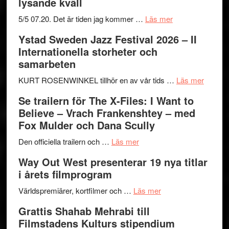
lysande kväll
om
5/5 07.20. Det är tiden jag kommer …
Läs mer
Recension:
Ystad Sweden Jazz Festival 2026 – II
Håkan
Internationella storheter och
Hellström
samarbeten
–
Huskvarna
om
KURT ROSENWINKEL tillhör en av vår tids …
Läs mer
Folkets
Ystad
Se trailern för The X-Files: I Want to
Park
Swede
Believe – Vrach Frankenshtey – med
–
Jazz
Fox Mulder och Dana Scully
en
Festiva
om
helt
2026
Den officiella trailern och …
Läs mer
Se
lysande
–
Way Out West presenterar 19 nya titlar
trailern
kväll
II
i årets filmprogram
för
Internat
The
om
storhet
Världspremiärer, kortfilmer och …
Läs mer
X-
Way
och
Grattis Shahab Mehrabi till
Files:
Out
samarb
Filmstadens Kulturs stipendium
I
West