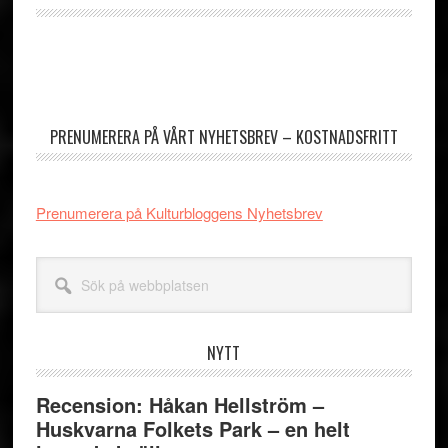
Primärt
sidofält
PRENUMERERA PÅ VÅRT NYHETSBREV – KOSTNADSFRITT
Prenumerera på Kulturbloggens Nyhetsbrev
Sök
på
webbplatsen
NYTT
Recension: Håkan Hellström –
Huskvarna Folkets Park – en helt