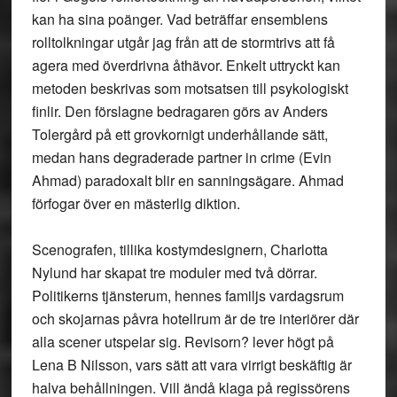
kan ha sina poänger. Vad beträffar ensemblens
rolltolkningar utgår jag från att de stormtrivs att få
agera med överdrivna åthävor. Enkelt uttryckt kan
metoden beskrivas som motsatsen till psykologiskt
finlir. Den förslagne bedragaren görs av Anders
Tolergård på ett grovkornigt underhållande sätt,
medan hans degraderade partner in crime (Evin
Ahmad) paradoxalt blir en sanningsägare. Ahmad
förfogar över en mästerlig diktion.
Scenografen, tillika kostymdesignern, Charlotta
Nylund har skapat tre moduler med två dörrar.
Politikerns tjänsterum, hennes familjs vardagsrum
och skojarnas påvra hotellrum är de tre interiörer där
alla scener utspelar sig. Revisorn? lever högt på
Lena B Nilsson, vars sätt att vara virrigt beskäftig är
halva behållningen. Vill ändå klaga på regissörens