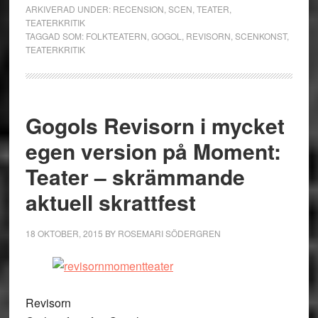
ARKIVERAD UNDER:
RECENSION
,
SCEN
,
TEATER
,
TEATERKRITIK
TAGGAD SOM:
FOLKTEATERN
,
GOGOL
,
REVISORN
,
SCENKONST
,
TEATERKRITIK
Gogols Revisorn i mycket
egen version på Moment:
Teater – skrämmande
aktuell skrattfest
18 OKTOBER, 2015
BY
ROSEMARI SÖDERGREN
Revisorn