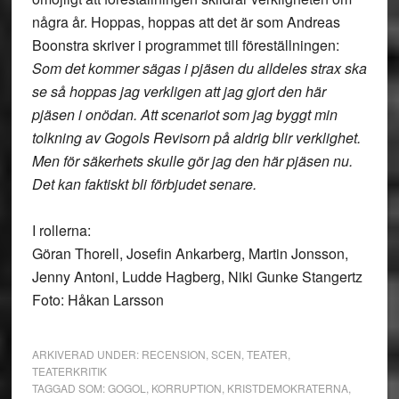
några år. Hoppas, hoppas att det är som Andreas
Boonstra skriver i programmet till föreställningen:
Som det kommer sägas i pjäsen du alldeles strax ska
se så hoppas jag verkligen att jag gjort den här
pjäsen i onödan. Att scenariot som jag byggt min
tolkning av Gogols Revisorn på aldrig blir verklighet.
Men för säkerhets skulle gör jag den här pjäsen nu.
Det kan faktiskt bli förbjudet senare.
I rollerna:
Göran Thorell, Josefin Ankarberg, Martin Jonsson,
Jenny Antoni, Ludde Hagberg, Niki Gunke Stangertz
Foto: Håkan Larsson
ARKIVERAD UNDER:
RECENSION
,
SCEN
,
TEATER
,
TEATERKRITIK
TAGGAD SOM:
GOGOL
,
KORRUPTION
,
KRISTDEMOKRATERNA
,