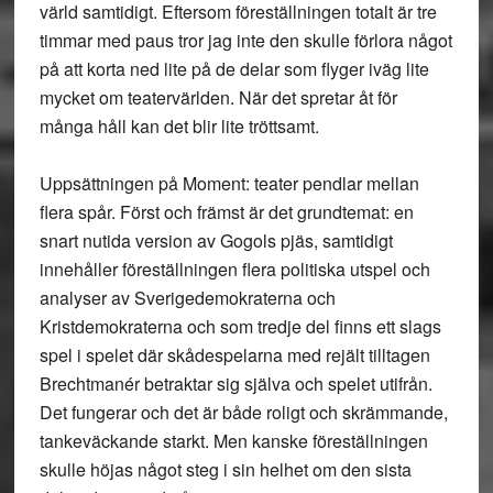
värld samtidigt. Eftersom föreställningen totalt är tre
timmar med paus tror jag inte den skulle förlora något
på att korta ned lite på de delar som flyger iväg lite
mycket om teatervärlden. När det spretar åt för
många håll kan det blir lite tröttsamt.
Uppsättningen på Moment: teater pendlar mellan
flera spår. Först och främst är det grundtemat: en
snart nutida version av Gogols pjäs, samtidigt
innehåller föreställningen flera politiska utspel och
analyser av Sverigedemokraterna och
Kristdemokraterna och som tredje del finns ett slags
spel i spelet där skådespelarna med rejält tilltagen
Brechtmanér betraktar sig själva och spelet utifrån.
Det fungerar och det är både roligt och skrämmande,
tankeväckande starkt. Men kanske föreställningen
skulle höjas något steg i sin helhet om den sista