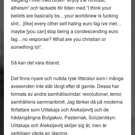
atheism” och tackade för tiden med ”I think your
beliefs are basically bs…your worldview is fucking
shit…[like] every other self hating euro fag ive met…
maybe [you can] stop being a condescending euro
fag…no response? What are you christian or
something lol”.
Så kan det vara ibland.
Det finns nyare och nutida rysk litteratur som i många
avseenden inte står långt efter di gamle. Dessa har
formats av andra samhällsvindar: revolutioner, terror,
samhällens sammanbrott. Jag tänker då på moderna
författare som
Ulitskaja
och
Aleksijevitj
och de
hädangångna
Bulgakov
,
Pasternak
,
Solzjenitsyn
.
Ulitskaja och Aleksijevitj skiljer sig åt, men är
verkligen värda en läsning.