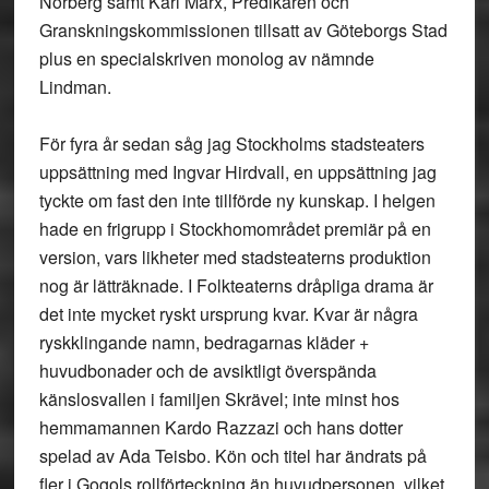
Norberg samt Karl Marx, Predikaren och
Granskningskommissionen tillsatt av Göteborgs Stad
plus en specialskriven monolog av nämnde
Lindman.
För fyra år sedan såg jag Stockholms stadsteaters
uppsättning med Ingvar Hirdvall, en uppsättning jag
tyckte om fast den inte tillförde ny kunskap. I helgen
hade en frigrupp i Stockhomområdet premiär på en
version, vars likheter med stadsteaterns produktion
nog är lätträknade. I Folkteaterns dråpliga drama är
det inte mycket ryskt ursprung kvar. Kvar är några
ryskklingande namn, bedragarnas kläder +
huvudbonader och de avsiktligt överspända
känslosvallen i familjen Skrävel; inte minst hos
hemmamannen Kardo Razzazi och hans dotter
spelad av Ada Teisbo. Kön och titel har ändrats på
fler i Gogols rollförteckning än huvudpersonen, vilket