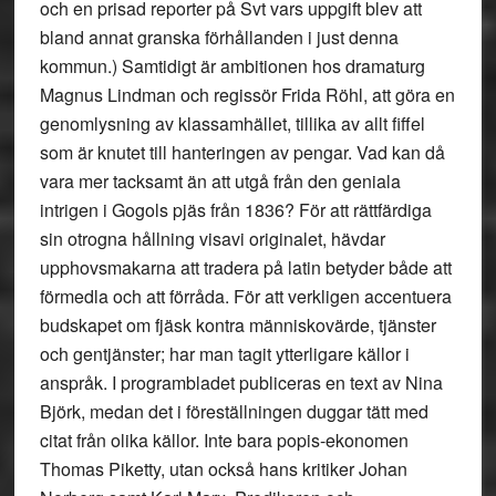
och en prisad reporter på Svt vars uppgift blev att
bland annat granska förhållanden i just denna
kommun.) Samtidigt är ambitionen hos dramaturg
Magnus Lindman och regissör Frida Röhl, att göra en
genomlysning av klassamhället, tillika av allt fiffel
som är knutet till hanteringen av pengar. Vad kan då
vara mer tacksamt än att utgå från den geniala
intrigen i Gogols pjäs från 1836? För att rättfärdiga
sin otrogna hållning visavi originalet, hävdar
upphovsmakarna att tradera på latin betyder både att
förmedla och att förråda. För att verkligen accentuera
budskapet om fjäsk kontra människovärde, tjänster
och gentjänster; har man tagit ytterligare källor i
anspråk. I programbladet publiceras en text av Nina
Björk, medan det i föreställningen duggar tätt med
citat från olika källor. Inte bara popis-ekonomen
Thomas Piketty, utan också hans kritiker Johan