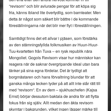
”revisorn” och blir avlurade pengar för att köpa sig
fria, känns ibland lite övertydlig, som barnteater. Men
detta är något som säkert blir bättre i de kommande
föreställningarna när det blir mer flyt i föreställningen.
Samtidigt finns det ett allvar i pjäsen, som förstärks
av den stämningsfyllda folkmusiken av Huun-Huur-
Tuu-kvartetten från Tuva – en rysk republik nära
Mongoliet. Gogols Revisorn visar hur människor kan
reagera när de saknar övergripande ideal utan bara
tänker på sina egna fördelar. Det är tydligt att
borgmästaren och hans förvaltning blundar för att
ganska många tecken tyder på att allt inte står rätt till
med ”revisorn”. En av dem – sjukhuschefen (Kajsa
Ernst) börjar dessutom baktala de andra för att flytta
fokus från sig själv. Allt medan den äkta revisorn
skymtar i bakgrunden, vilket ingen lägger märke till