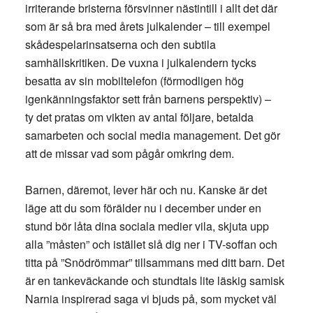
irriterande bristerna försvinner nästintill i allt det där
som är så bra med årets julkalender – till exempel
skådespelarinsatserna och den subtila
samhällskritiken. De vuxna i julkalendern tycks
besatta av sin mobiltelefon (förmodligen hög
igenkänningsfaktor sett från barnens perspektiv) –
ty det pratas om vikten av antal följare, betalda
samarbeten och social media management. Det gör
att de missar vad som pågår omkring dem.
Barnen, däremot, lever här och nu. Kanske är det
läge att du som förälder nu i december under en
stund bör låta dina sociala medier vila, skjuta upp
alla ”måsten” och istället slå dig ner i TV-soffan och
titta på ”Snödrömmar” tillsammans med ditt barn. Det
är en tankeväckande och stundtals lite läskig samisk
Narnia inspirerad saga vi bjuds på, som mycket väl