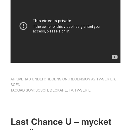
ARKIVERAD UNDER:
RECENSION
,
RECENSION AV TV-SERIER
,
SCEN
TAGGAD SOM:
BOSCH
,
DECKARE
,
TV
,
TV-SERIE
Last Chance U – mycket