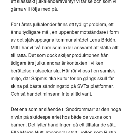
ett klassiskt julkalenderäventyr vi får se och som vi
gärna vill följa med på.
För i årets julkalender finns ett tydligt problem, ett
ännu tydligare mål, en uppenbar motståndare i form
av det självupptagna kommunalrådet Lena Bridén.
Mitt i har vi två barn som axlar ansvaret att ställa allt
till rätta. Det som dock skiljer produktionen från
tidigare års julkalendrar är kontexten i vilken
berättelsen utspelar sig. Här rör vi oss i en samisk
miljö, där Sápmis rika kultur för en gångs skull får
skina på bästa sändningstid på SVT:s plattformar.
Och så har det minsann inte alltid varit.
Det ena som är slående i ”Snödrömmar” är den höga
nivån på skådespeleriet hos både de vuxna och
barnen. Det lyfter handlingen på ett tilltalande sätt.
Ellá Márge Nutti imponerar stort i rollen som Ristin