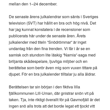
mellan den 1–24 december.
De senaste årens julkalendrar som sänts i Sveriges
television (SVT) har hållit en bra och hög nivå. Det
har jag kunnat konstatera i de recensioner som
publicerats här under de senaste åren. Årets
julkalender med titeln ”Snödrömmar” är inget
undantag från den fina trenden. Vi får i år se en
samisk och stundom lite läskig ”Narnia”-saga med
briljanta skådespelare, ljuvliga miljöer och en
berättelse som berör även mig som vuxen tittare på
djupet. För en bra julkalender tilltalar ju alla åldrar.
Berättelsen tar sin början i den fiktiva lilla
fjällkommunen Lill-Uman, där gnistrar snön vit på
taken. Tja, inte riktigt överallt för på Gavmofjäll är det
ingen snö alls trots att det borde legat ett tjockt vitt