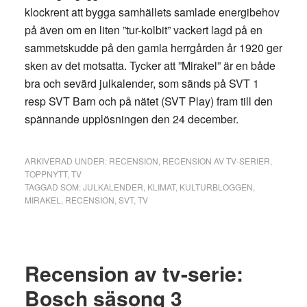
klockrent att bygga samhällets samlade energibehov
på även om en liten ”tur-kolbit” vackert lagd på en
sammetskudde på den gamla herrgården år 1920 ger
sken av det motsatta. Tycker att ”Mirakel” är en både
bra och sevärd julkalender, som sänds på SVT 1
resp SVT Barn och på nätet (SVT Play) fram till den
spännande upplösningen den 24 december.
ARKIVERAD UNDER:
RECENSION
,
RECENSION AV TV-SERIER
,
TOPPNYTT
,
TV
TAGGAD SOM:
JULKALENDER
,
KLIMAT
,
KULTURBLOGGEN
,
MIRAKEL
,
RECENSION
,
SVT
,
TV
Recension av tv-serie:
Bosch säsong 3