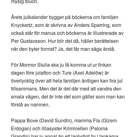
mysig touch.
Årets julkalender bygger på böckerna om familjen
Knyckertz, som är skrivna av Anders Sparring, som
också står för manus och böckerna är illustrerade av
Per Gustavsson. Hur blir det då, håller berättelsen
när den byter format? Ja, det får man säga ändå.
För Mormor Stulia ska ju få komma ut ur finkan
dagen före julafton och Ture (Axel Adelöw) är
överlycklig över att hela familjen äntligen kan fira jul
tillsammans. Men det är det där med att vandra den
smala vägen, det är inte det som gäller som man kan
förstå av namnen.
Pappa Bove (David Sundin), mamma Fia (Gizem
Erdogan) och lillasyster Kriminellen (Paloma
Grandin) har ju annat än ett laglydigt liv i tankarna.