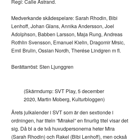
Regi: Calle Åstrand.
Medverkande skådespelare: Sarah Rhodin, Bibi
Lenhoff, Johan Glans, Annika Andersson, Joel
Adolphson, Babben Larsson, Maja Rung, Andreas
Rothlin Svensson, Emanuel Kielin, Dragomir Mrsic,
Emil Brulin, Ossian Nordh, Therése Lindgren m fl.
Berättarröst: Sten Ljunggren
(Skärmdump: SVT Play, 5 december
2020, Martin Moberg, Kulturbloggen)
Årets julkalender i SVT som är den sextionde i
ordningen, har titeln ”Mirakel” en finurlig titel visar det
sig. Då bl a de två huvudpersonerna heter Mira
(Sarah Rhodin) och Rakel (Bibi Lenhoff), men också