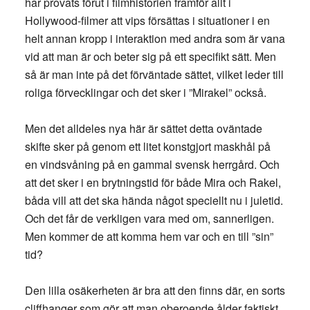
har provats förut i filmhistorien framför allt i
Hollywood-filmer att vips försättas i situationer i en
helt annan kropp i interaktion med andra som är vana
vid att man är och beter sig på ett specifikt sätt. Men
så är man inte på det förväntade sättet, vilket leder till
roliga förvecklingar och det sker i ”Mirakel” också.
Men det alldeles nya här är sättet detta oväntade
skifte sker på genom ett litet konstgjort maskhål på
en vindsvåning på en gammal svensk herrgård. Och
att det sker i en brytningstid för både Mira och Rakel,
båda vill att det ska hända något speciellt nu i juletid.
Och det får de verkligen vara med om, sannerligen.
Men kommer de att komma hem var och en till ”sin”
tid?
Den lilla osäkerheten är bra att den finns där, en sorts
cliffhanger som gör att man oberoende ålder faktiskt