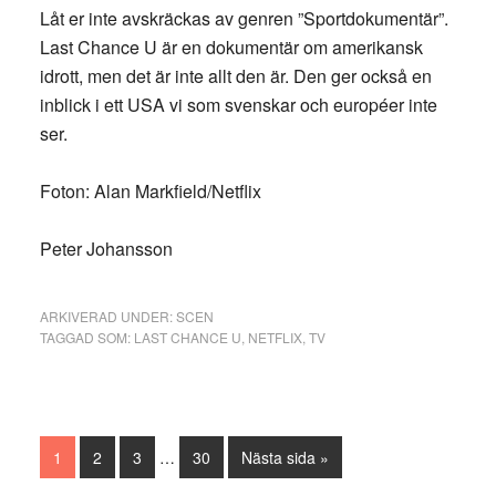
Låt er inte avskräckas av genren ”Sportdokumentär”.
Last Chance U är en dokumentär om amerikansk
idrott, men det är inte allt den är. Den ger också en
inblick i ett USA vi som svenskar och européer inte
ser.
Foton: Alan Markfield/Netflix
Peter Johansson
ARKIVERAD UNDER:
SCEN
TAGGAD SOM:
LAST CHANCE U
,
NETFLIX
,
TV
Interimistiska
Sida
Sida
Sida
Sida
Go
1
2
3
…
30
Nästa sida »
sidor
to