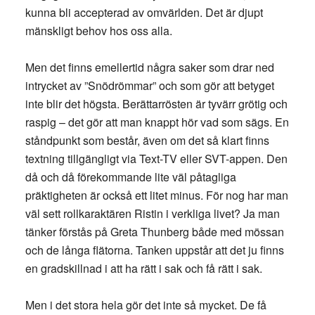
kunna bli accepterad av omvärlden. Det är djupt
mänskligt behov hos oss alla.
Men det finns emellertid några saker som drar ned
intrycket av ”Snödrömmar” och som gör att betyget
inte blir det högsta. Berättarrösten är tyvärr grötig och
raspig – det gör att man knappt hör vad som sägs. En
ståndpunkt som består, även om det så klart finns
textning tillgängligt via Text-TV eller SVT-appen. Den
då och då förekommande lite väl påtagliga
präktigheten är också ett litet minus. För nog har man
väl sett rollkaraktären Ristin i verkliga livet? Ja man
tänker förstås på Greta Thunberg både med mössan
och de långa flätorna. Tanken uppstår att det ju finns
en gradskillnad i att ha rätt i sak och få rätt i sak.
Men i det stora hela gör det inte så mycket. De få