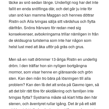
täcke av snö sedan länge. Underligt nog har det inte
fallit en enda snöflinga där, och det går ju inte för
utan snö kan mamma Maggan och hennes döttrar
Ristin och Aila tvingas sälja sitt värdshus och flytta
därifrån. Snöns frånvaro för redan med sig
konsekvenser, avbokningarna trillar nämligen in från
de skidsugna turisterna som inte har någon som
helst lust med att åka utför på gräs och grus.
Men så en natt drömmer 13-åriga Ristin en underlig
dröm. I den träffar hon sin nyligen bortgångna
mormor, som visar henne en glänsande och grön
sten. Kan den mån tro bära på lösningen till alla
problem? Kan den få det att snöa på Gavmo igen, så
att det blir rätt före för skidåkning och familjen inte
tvingas flytta? Systrarna måste så klart hitta den här
stenen, och äventyret rullar igång. Det är på ett sätt