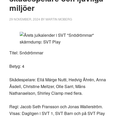
miljöer
29 NOVEMBER, 2024
BY
MARTIN MOBERG
Titel:
Snödrömmar
Betyg
: 4
Skådespelare
: Ellá Márge Nutti, Hedvig Åhrén, Anna
Åsdell, Christine Meltzer, Olle Sarri, Måns
Nathanaelson, Shirley Clamp med flera.
Regi:
Jacob Seth Fransson och Jonas Wallerström.
Visas:
Dagligen i SVT 1, SVT Barn och på SVT Play