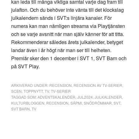
kan leda till många viktiga samtal varje dag fram till
julafton. Och du behöver inte vänta till det klockslag
julkalendern sänds i SVT:s linjära kanaler. För
numera kan man nämligen streama via Playtjänsten
och se varje avsnitt när man själv känner för att titta.
Rekommenderar således årets julkalender, betyget
landar även i år högt när man ser till helheten.
Premiär sker den 1 december i SVT 1, SVT Barn och
på SVT Play.
ARKIVERAD UNDER:
RECENSION
,
RECENSION AV TV-SERIER
,
SCEN
,
TOPPNYTT
,
TV
,
TV-SERIER
TAGGAD SOM:
ADVENTSKALENDER
,
JUL2024
,
JULKALENDER
,
KULTURBLOGGEN
,
RECENSION
,
SÁPMI
,
SNÖDRÖMMAR
,
SVT
,
SVT BARN
,
TV