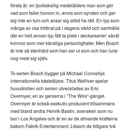
första år: en tjockskallig medelålders man som gör
vad som faller honom in, envis som synden och ger
sig inte en tum och anser sig alltid ha rätt. En typ som
många av oss tröttnat på i dagens värld och samhälle
där en helt annan typ fått ta plats i deckarserier: såväl
kvinnor som mer känsliga personligheter. Men Bosch
är inte så stenhård som han ser ut som och han lurar
nog mest sig själv.
Tv-serien Bosch bygger på Michael Connellys
internationella bästsäljare. Titus Welliver spelar
huvudrollen och serien utvecklades av Eric
Overmyer, en av genierna i ”The Wire”-gänget.
Overmyer är också exekutiv producent tillsammans
med bland andra Henrik Bastin, svensken som nu
bor i Los Angeles och är en av de drivande krafterna
bakom Fabrik Entertainment. Liksom de tidigare två