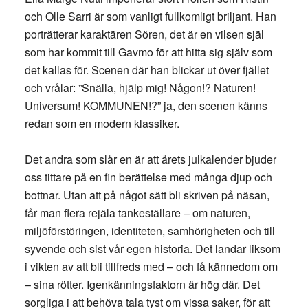
och Olle Sarri är som vanligt fullkomligt briljant. Han
porträtterar karaktären Sören, det är en vilsen själ
som har kommit till Gavmo för att hitta sig själv som
det kallas för. Scenen där han blickar ut över fjället
och vrålar: ”Snälla, hjälp mig! Någon!? Naturen!
Universum! KOMMUNEN!?” ja, den scenen känns
redan som en modern klassiker.
Det andra som slår en är att årets julkalender bjuder
oss tittare på en fin berättelse med många djup och
bottnar. Utan att på något sätt bli skriven på näsan,
får man flera rejäla tankeställare – om naturen,
miljöförstöringen, identiteten, samhörigheten och till
syvende och sist vår egen historia. Det landar liksom
i vikten av att bli tillfreds med – och få kännedom om
– sina rötter. Igenkänningsfaktorn är hög där. Det
sorgliga i att behöva tala tyst om vissa saker, för att