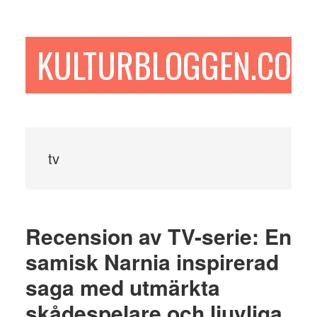
Hoppa
Hoppa
Hoppa
till
till
till
huvudinnehåll
det
sidfot
KULTURBLOGGEN.COM
primära
sidofältet
tv
Recension av TV-serie: En
samisk Narnia inspirerad
saga med utmärkta
skådespelare och ljuvliga