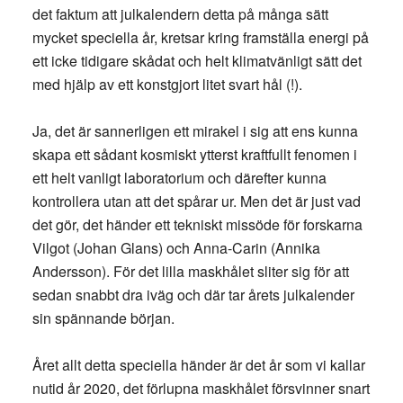
det faktum att julkalendern detta på många sätt
mycket speciella år, kretsar kring framställa energi på
ett icke tidigare skådat och helt klimatvänligt sätt det
med hjälp av ett konstgjort litet svart hål (!).
Ja, det är sannerligen ett mirakel i sig att ens kunna
skapa ett sådant kosmiskt ytterst kraftfullt fenomen i
ett helt vanligt laboratorium och därefter kunna
kontrollera utan att det spårar ur. Men det är just vad
det gör, det händer ett tekniskt missöde för forskarna
Vilgot (Johan Glans) och Anna-Carin (Annika
Andersson). För det lilla maskhålet sliter sig för att
sedan snabbt dra iväg och där tar årets julkalender
sin spännande början.
Året allt detta speciella händer är det år som vi kallar
nutid år 2020, det förlupna maskhålet försvinner snart