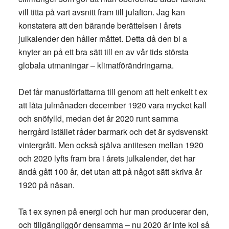
vill titta på vart avsnitt fram till julafton. Jag kan
konstatera att den bärande berättelsen i årets
julkalender den håller måttet. Detta då den bl a
knyter an på ett bra sätt till en av vår tids största
globala utmaningar – klimatförändringarna.
Det får manusförfattarna till genom att helt enkelt t ex
att låta julmånaden december 1920 vara mycket kall
och snöfylld, medan det år 2020 runt samma
herrgård istället råder barmark och det är sydsvenskt
vintergrått. Men också själva antitesen mellan 1920
och 2020 lyfts fram bra i årets julkalender, det har
ändå gått 100 år, det utan att på något sätt skriva år
1920 på näsan.
Ta t ex synen på energi och hur man producerar den,
och tillgängliggör densamma – nu 2020 är inte kol så