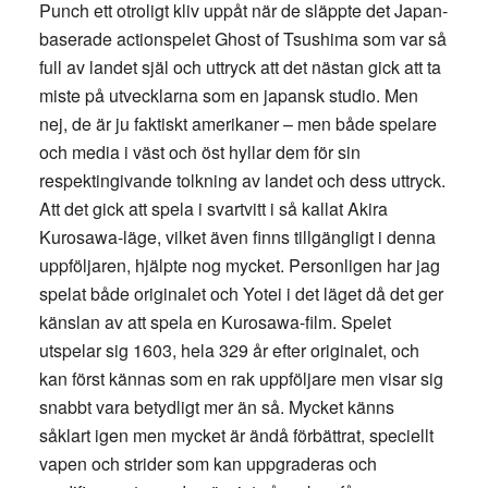
Punch ett otroligt kliv uppåt när de släppte det Japan-
baserade actionspelet Ghost of Tsushima som var så
full av landet själ och uttryck att det nästan gick att ta
miste på utvecklarna som en japansk studio. Men
nej, de är ju faktiskt amerikaner – men både spelare
och media i väst och öst hyllar dem för sin
respektingivande tolkning av landet och dess uttryck.
Att det gick att spela i svartvitt i så kallat Akira
Kurosawa-läge, vilket även finns tillgängligt i denna
uppföljaren, hjälpte nog mycket. Personligen har jag
spelat både originalet och Yotei i det läget då det ger
känslan av att spela en Kurosawa-film. Spelet
utspelar sig 1603, hela 329 år efter originalet, och
kan först kännas som en rak uppföljare men visar sig
snabbt vara betydligt mer än så. Mycket känns
såklart igen men mycket är ändå förbättrat, speciellt
vapen och strider som kan uppgraderas och