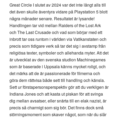
Great Circle I slutet av 2024 var det inte långt alls till
det även skulle äventyra vidare på Playstation 5 blott
några månader senare. Resultatet är lysande!
Handlingen tar vid mellan Raiders of the Lost Ark
och The Last Crusade och vad som börjar med ett
inbrott tar oss runtom i världen via Vatikanstaten och
precis som tidigare verk så tar det sig i avstamp från
religiösa texter, symboler och allehanda myter. Att det
är utvecklat av den svenska studion Machinegames
som är baserade i Uppsala känns mycket roligt, och
det märks att de är passionerade för filmerna och
göra dem rättvisa både sett till handling och känsla.
Sett ur förstapersonsperspektiv gör att du verkligen är
Indiana Jones och att kasta ut piskan för att svinga
dig mellan avsatser, eller snärta till en elak nazist, är
precis så charmigt som sig bör. Det finns dock små
störningsmoment som skaver något, som när du slår