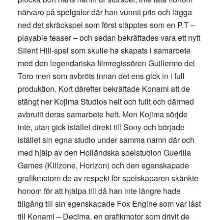
närvaro på spelgalor där han vunnit pris och lägga
ned det skräckspel som först släpptes som en P.T –
playable teaser – och sedan bekräftades vara ett nytt
Silent Hill-spel som skulle ha skapats i samarbete
med den legendariska filmregissören Guillermo del
Toro men som avbröts innan det ens gick in i full
produktion. Kort därefter bekräftade Konami att de
stängt ner Kojima Studios helt och fullt och därmed
avbrutit deras samarbete helt. Men Kojima sörjde
inte, utan gick istället direkt till Sony och började
istället sin egna studio under samma namn där och
med hjälp av den Holländska spelstudion Guerilla
Games (Killzone, Horizon) och den egenskapade
grafikmotorn de av respekt för spelskaparen skänkte
honom för att hjälpa till då han inte längre hade
tillgång till sin egenskapade Fox Engine som var låst
till Konami – Decima, en grafikmotor som drivit de