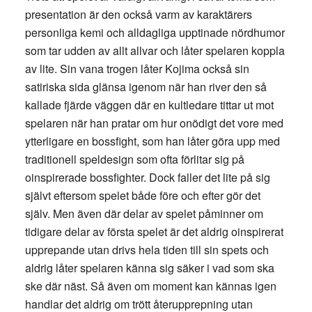
presentation är den också varm av karaktärers
personliga kemi och alldagliga upptinade nördhumor
som tar udden av allt allvar och låter spelaren koppla
av lite. Sin vana trogen låter Kojima också sin
satiriska sida glänsa igenom när han river den så
kallade fjärde väggen där en kultledare tittar ut mot
spelaren när han pratar om hur onödigt det vore med
ytterligare en bossfight, som han låter göra upp med
traditionell speldesign som ofta förlitar sig på
oinspirerade bossfighter. Dock faller det lite på sig
självt eftersom spelet både före och efter gör det
själv. Men även där delar av spelet påminner om
tidigare delar av första spelet är det aldrig oinspirerat
upprepande utan drivs hela tiden till sin spets och
aldrig låter spelaren känna sig säker i vad som ska
ske där näst. Så även om moment kan kännas igen
handlar det aldrig om trött återupprepning utan