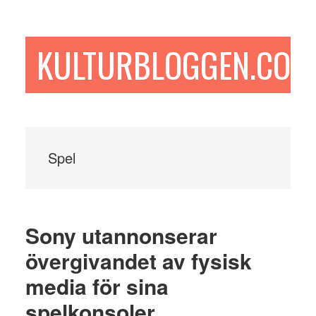
Hoppa
Hoppa
Hoppa
till
till
till
huvudinnehåll
det
sidfot
KULTURBLOGGEN.COM
primära
sidofältet
Spel
Sony utannonserar
övergivandet av fysisk
media för sina
spelkonsoler