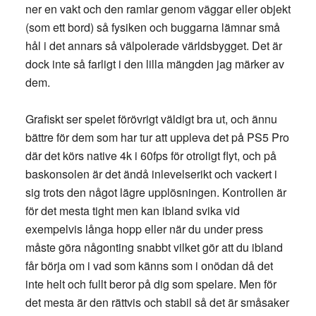
ner en vakt och den ramlar genom väggar eller objekt
(som ett bord) så fysiken och buggarna lämnar små
hål i det annars så välpolerade världsbygget. Det är
dock inte så farligt i den lilla mängden jag märker av
dem.
Grafiskt ser spelet förövrigt väldigt bra ut, och ännu
bättre för dem som har tur att uppleva det på PS5 Pro
där det körs native 4k i 60fps för otroligt flyt, och på
baskonsolen är det ändå inlevelserikt och vackert i
sig trots den något lägre upplösningen. Kontrollen är
för det mesta tight men kan ibland svika vid
exempelvis långa hopp eller när du under press
måste göra någonting snabbt vilket gör att du ibland
får börja om i vad som känns som i onödan då det
inte helt och fullt beror på dig som spelare. Men för
det mesta är den rättvis och stabil så det är småsaker