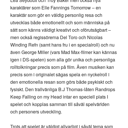
Léa Seydoux och Troy Baker men också nya
karaktärer som Elle Fannings Tomorrow – en
karaktär som gör en väldig personlig resa och
utvecklas både emotionellt och som människa på
sätt som känns väldigt kreativt och oförutsägbart –
men också regissörerna Del Toro och Nicolas
Winding Refn (samt hans fru i en specialroll) och nu
även George Miller (vars Mad Max-filmer kan kännas
igen i DS-spelen) som alla gör unika och personliga
rolltolkningar precis som på film. Även musiken kan
precis som i originalet sägas spela en nyckelroll i
den emotionella resan som görs både psykiskt och
fysiskt. Den trallvänliga B.J Thomas-låten Randrops
Keep Falling on my Head intar en speciell plats I
spelet och kopplas samman till såväl spelvärlden
och personers utveckling.
Trots att spelet är väldigt allvarligt i såväl tema som