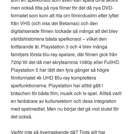
men också titta på nya filmer för det då nya DVD-
formatet som kom att rita om filmindustrin efter lyftet
från VHS (och viss del Betamax) och den
digitaliserade filmen lockade så många att det blev
världshistoriens bästa spelkonsol – vilket den
fortfarande är. Playstation 3 och 4 blev många
familjers första blu-ray-spelare, där filmen gick från
720p till det då mer skrytsamma 1080p eller FullHD.
Playstation 5 har låtit den fyra gånger så högre
filmformatet 4k UHD Blu-ray komplettera
spelfunktionerna. Playstation har alltid gått i
bräschen för både film, musik och tv-spel. Alltså varit
en fanbärare av kultursektorn och dess integration
med spelmediet. Men nu börjar det gå mot slutet för
det också.
Varför inte så överraskande då? Trots allt har