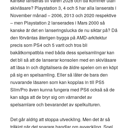
kanske lanseras till våren 2028 och då kommer utan
skivläsare? Playstation 3, 4 och 5 har alla lanserats i
November månad – 2006, 2013 och 2020 respektive
– men Playstation 2 lanserades i Mars 2000 så
kanske är det en lanseringslucka de nu siktar på? Då
den förväntas återigen bygga på AMD-arkitektur
precis som PS4 och 5 varit och tros bli
bakåtkompatibla med båda dess spelsamlingar kan
det bli så att de lanserar konsolen med en skivläsare
att läsa in och digitalisera de äldre spelen om en köpt
på sig en spelsamling. Eller så låter de bara den
nuvarande läsaren som kan kopplas in till PS5
Slim/Pro även kunna fungera med PS6 också så de
kan säga att de bryr sig om värnandet av
spelsamlare och bevarandet av spelkulturen.
Det går aldrig att stoppa utveckling. Men det är så
tråkigt när det snarare handlar om avveckling. Spel