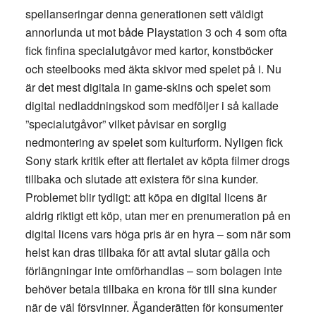
spellanseringar denna generationen sett väldigt
annorlunda ut mot både Playstation 3 och 4 som ofta
fick finfina specialutgåvor med kartor, konstböcker
och steelbooks med äkta skivor med spelet på i. Nu
är det mest digitala in game-skins och spelet som
digital nedladdningskod som medföljer i så kallade
”specialutgåvor” vilket påvisar en sorglig
nedmontering av spelet som kulturform. Nyligen fick
Sony stark kritik efter att flertalet av köpta filmer drogs
tillbaka och slutade att existera för sina kunder.
Problemet blir tydligt: att köpa en digital licens är
aldrig riktigt ett köp, utan mer en prenumeration på en
digital licens vars höga pris är en hyra – som när som
helst kan dras tillbaka för att avtal slutar gälla och
förlängningar inte omförhandlas – som bolagen inte
behöver betala tillbaka en krona för till sina kunder
när de väl försvinner. Äganderätten för konsumenter