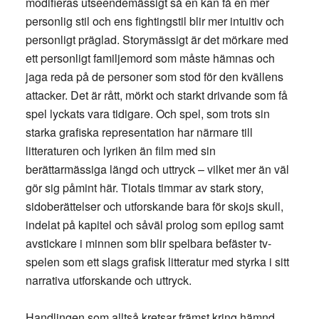
modifieras utseendemässigt så en kan få en mer
personlig stil och ens fightingstil blir mer intuitiv och
personligt präglad. Storymässigt är det mörkare med
ett personligt familjemord som måste hämnas och
jaga reda på de personer som stod för den kvällens
attacker. Det är rått, mörkt och starkt drivande som få
spel lyckats vara tidigare. Och spel, som trots sin
starka grafiska representation har närmare till
litteraturen och lyriken än film med sin
berättarmässiga längd och uttryck – vilket mer än väl
gör sig påmint här. Tiotals timmar av stark story,
sidoberättelser och utforskande bara för skojs skull,
indelat på kapitel och såväl prolog som epilog samt
avstickare i minnen som blir spelbara befäster tv-
spelen som ett slags grafisk litteratur med styrka i sitt
narrativa utforskande och uttryck.
Handlingen som alltså kretsar främst kring hämnd