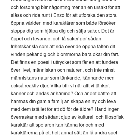
och försoning blir någonting mer än en ursäkt för att
slåss och rida runt i Enzo för att utforska den stora
öppna världen med karaktärer som både försöker
stoppa dig som hjälpa dig och sälja saker. Det är
öppet och levande, och få saker ger sådan
frihetskänsla som att rida över de öppna fälten dit
vinden pekar dig och blommorna bara ökar din fart.
Det finns en poesi i uttrycket som får en att fundera
över livet, människan och naturen, och inte minst
människans natur som tänkande, kännande men
också reaktiv djur. Vilka blir vi när allt vi tänker,
känner och andas är hämnd? Och är det bättre att
hämnas din gamla familj än skapa en ny och leva
med dem istället för att dö för de äldre? Handlingen
överraskar med sådant djup av kulturell och filosofisk
karaktär att spelaren kan känna för och med
karaktärerna på ett helt annat sätt än få andra spel