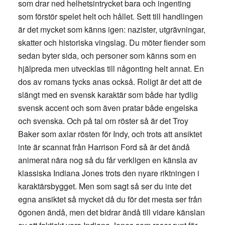
som drar ned helhetsintrycket bara och ingenting
som förstör spelet helt och hållet. Sett till handlingen
är det mycket som känns igen: nazister, utgrävningar,
skatter och historiska vingslag. Du möter fiender som
sedan byter sida, och personer som känns som en
hjälpreda men utvecklas till någonting helt annat. En
dos av romans tycks anas också. Roligt är det att de
slängt med en svensk karaktär som både har tydlig
svensk accent och som även pratar både engelska
och svenska. Och på tal om röster så är det Troy
Baker som axlar rösten för Indy, och trots att ansiktet
inte är scannat från Harrison Ford så är det ändå
animerat nära nog så du får verkligen en känsla av
klassiska Indiana Jones trots den nyare riktningen i
karaktärsbygget. Men som sagt så ser du inte det
egna ansiktet så mycket då du för det mesta ser från
ögonen ändå, men det bidrar ändå till vidare känslan