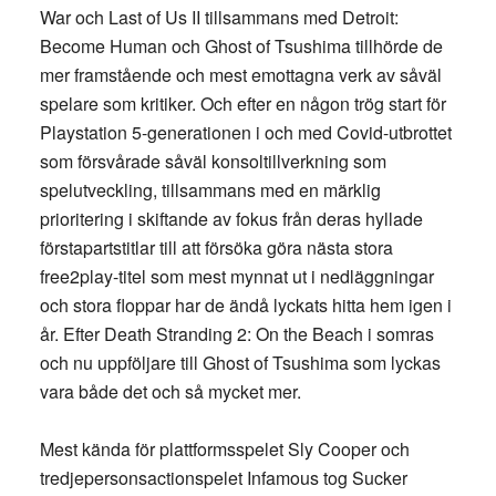
War och Last of Us II tillsammans med Detroit:
Become Human och Ghost of Tsushima tillhörde de
mer framstående och mest emottagna verk av såväl
spelare som kritiker. Och efter en någon trög start för
Playstation 5-generationen i och med Covid-utbrottet
som försvårade såväl konsoltillverkning som
spelutveckling, tillsammans med en märklig
prioritering i skiftande av fokus från deras hyllade
förstapartstitlar till att försöka göra nästa stora
free2play-titel som mest mynnat ut i nedläggningar
och stora floppar har de ändå lyckats hitta hem igen i
år. Efter Death Stranding 2: On the Beach i somras
och nu uppföljare till Ghost of Tsushima som lyckas
vara både det och så mycket mer.
Mest kända för plattformsspelet Sly Cooper och
tredjepersonsactionspelet Infamous tog Sucker