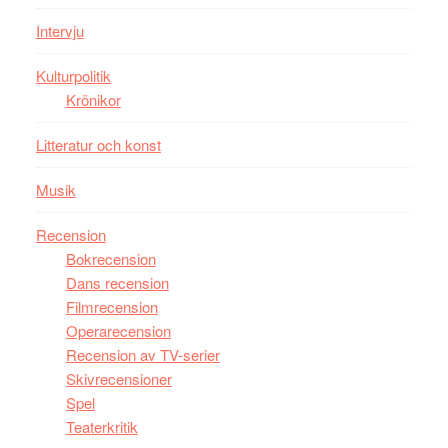
i
styra
storform
Mauri?
Intervju
Kulturpolitik
Krönikor
Litteratur och konst
Musik
Recension
Bokrecension
Dans recension
Filmrecension
Operarecension
Recension av TV-serier
Skivrecensioner
Spel
Teaterkritik