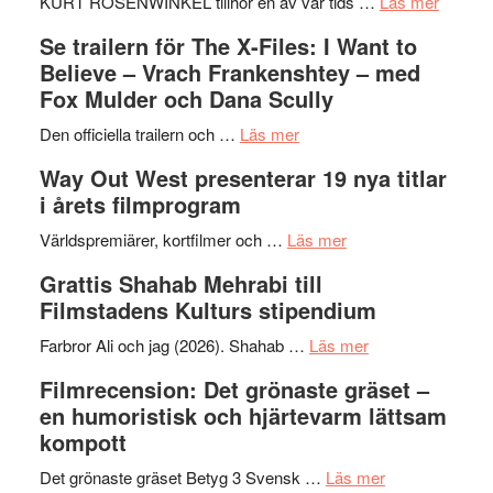
Huskvarna
om
KURT ROSENWINKEL tillhör en av vår tids …
Läs mer
Folkets
Ystad
Se trailern för The X-Files: I Want to
Park
Swede
Believe – Vrach Frankenshtey – med
–
Jazz
Fox Mulder och Dana Scully
en
Festiva
om
helt
2026
Den officiella trailern och …
Läs mer
Se
lysande
–
Way Out West presenterar 19 nya titlar
trailern
kväll
II
i årets filmprogram
för
Internat
The
om
storhet
Världspremiärer, kortfilmer och …
Läs mer
X-
Way
och
Grattis Shahab Mehrabi till
Files:
Out
samarb
Filmstadens Kulturs stipendium
I
West
Want
presenterar
om
Farbror Ali och jag (2026). Shahab …
Läs mer
to
19
Grattis
Filmrecension: Det grönaste gräset –
Believe
nya
Shahab
en humoristisk och hjärtevarm lättsam
–
titlar
Mehrabi
kompott
Vrach
i
till
Frankenshtey
årets
Filmstadens
om
Det grönaste gräset Betyg 3 Svensk …
Läs mer