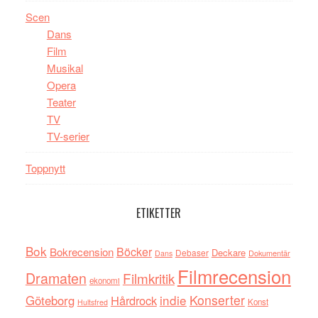
Scen
Dans
Film
Musikal
Opera
Teater
TV
TV-serier
Toppnytt
ETIKETTER
Bok
Böcker
Bokrecension
Deckare
Debaser
Dokumentär
Dans
Filmrecension
Dramaten
Filmkritik
ekonomi
indie
Konserter
Göteborg
Hårdrock
Konst
Hultsfred