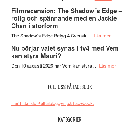
Malmöfestiva
och
tänka
Filmrecension: The Shadow´s Edge –
bjuder
Roland
på
rolig och spännande med en Jackie
in
Pöntinen
Chan i storform
till
avslutar
om
sång,
Scensommar
The Shadow´s Edge Betyg 4 Svensk …
Läs mer
Filmrecension
musik,
på
Nu börjar valet synas i tv4 med Vem
The
samtal
Artipelag
kan styra Mauri?
Shadow
och
´s
teater
om
Den 10 augusti 2026 har Vem kan styra …
Läs mer
Edge
Nu
–
börjar
FÖLJ OSS PÅ FACEBOOK
rolig
valet
och
synas
spännande
i
Här hittar du Kulturbloggen på Facebook.
med
tv4
en
med
KATEGORIER
Jackie
Vem
Chan
kan
..