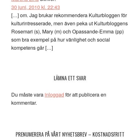
30 juni, 2010 kl. 22:43
[…] om. Jag brukar rekommendera Kulturbloggen för
kulturintresserade, men även peka ut Kulturbloggens
Rosemari (s), Mary (m) och Opassande-Emma (pp)
som bra exempel på hur vänlighet och social
kompetens går […]
LÄMNA ETT SVAR
Du måste vara
inloggad
för att publicera en
kommentar.
Primärt
sidofält
PRENUMERERA PÅ VÅRT NYHETSBREV – KOSTNADSFRITT