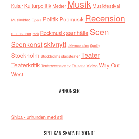
Musik
Kulturpolitik
Musikfestival
Kultur
Medier
Recension
Politik
Popmusik
Musikvideo
Opera
Scen
samhälle
Rockmusik
recensioner
rock
skivnytt
Scenkonst
skivrecension
Spotify
Teater
Stockholm
Stockholms stadsteater
Teaterkritik
Way Out
tv
Video
Teaterrecension
TV-serie
West
ANNONSER
Shiba - urhunden med stil
SPEL KAN SKAPA BEROENDE