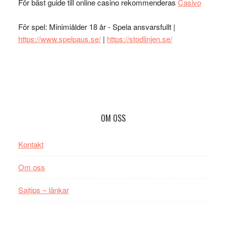
För bäst guide till online casino rekommenderas
Casivo
För spel: Minimiålder 18 år - Spela ansvarsfullt |
https://www.spelpaus.se/
|
https://stodlinjen.se/
Footer
OM OSS
Kontakt
Om oss
Sajtips – länkar