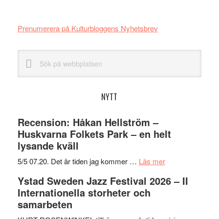
Prenumerera på Kulturbloggens Nyhetsbrev
Sök
på
webbplatsen
NYTT
Recension: Håkan Hellström –
Huskvarna Folkets Park – en helt
lysande kväll
om
5/5 07.20. Det är tiden jag kommer …
Läs mer
Recension:
Ystad Sweden Jazz Festival 2026 – II
Håkan
Internationella storheter och
Hellström
samarbeten
–