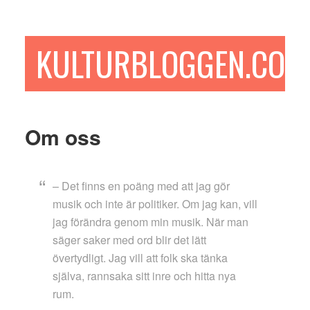
Hoppa
Hoppa
Hoppa
till
till
till
huvudinnehåll
det
sidfot
KULTURBLOGGEN.COM
primära
sidofältet
Om oss
– Det finns en poäng med att jag gör
musik och inte är politiker. Om jag kan, vill
jag förändra genom min musik. När man
säger saker med ord blir det lätt
övertydligt. Jag vill att folk ska tänka
själva, rannsaka sitt inre och hitta nya
rum.