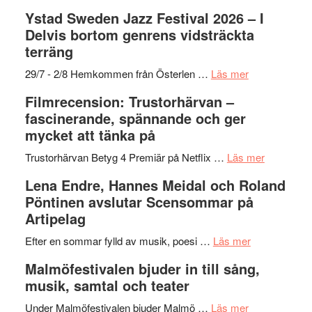
–
filmprogram
Kulturs
Filmrecension:
Ystad Sweden Jazz Festival 2026 – I
med
stipendium
Det
Delvis bortom genrens vidsträckta
Fox
grönaste
terräng
Mulder
gräset
och
–
om
29/7 - 2/8 Hemkommen från Österlen …
Läs mer
Dana
en
Ystad
Filmrecension: Trustorhärvan –
Scully
humoristisk
Sweden
fascinerande, spännande och ger
och
Jazz
mycket att tänka på
hjärtevarm
Festival
lättsam
2026
om
Trustorhärvan Betyg 4 Premiär på Netflix …
Läs mer
kompott
–
Filmrecens
Lena Endre, Hannes Meidal och Roland
I
Trustorhä
Pöntinen avslutar Scensommar på
Delvis
–
Artipelag
bortom
fascineran
genrens
om
spännand
Efter en sommar fylld av musik, poesi …
Läs mer
vidsträckta
Lena
och
Malmöfestivalen bjuder in till sång,
terräng
Endre,
ger
musik, samtal och teater
Hannes
mycket
om
Meidal
att
Under Malmöfestivalen bjuder Malmö …
Läs mer