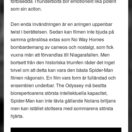
förbisedda Thunderbolts blir emotionellt lika potent
som sin action.
Den enda invändningen är en aningen uppenbar
twist i berättelsen. Sedan kan filmen inte bjuda på
samma gränslösa extas som No Way Homes
bombardemang av cameos och nostalgi, som fick
vuxna män att förvandlas till Niagarafallen. Men
bortsett från den historiska triumfen råder det inget
tvivel om att detta kan vara den bästa Spider-Man
filmen någonsin. En film vars form är fulländad och
ensemblen underbar. The Odyssey må besitta
biorepertoarens största intellektuella kapacitet,
Spider-Man kan inte tävla gällande Nolans briljans
men kan istället stoltsera med sommarens största
hjärta.