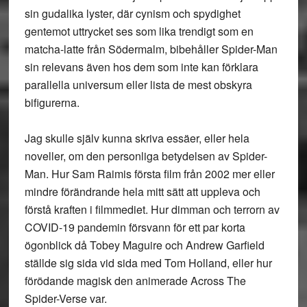
sin gudalika lyster, där cynism och spydighet
gentemot uttrycket ses som lika trendigt som en
matcha-latte från Södermalm, bibehåller Spider-Man
sin relevans även hos dem som inte kan förklara
parallella universum eller lista de mest obskyra
bifigurerna.
Jag skulle själv kunna skriva essäer, eller hela
noveller, om den personliga betydelsen av Spider-
Man. Hur Sam Raimis första film från 2002 mer eller
mindre förändrande hela mitt sätt att uppleva och
förstå kraften i filmmediet. Hur dimman och terrorn av
COVID-19 pandemin försvann för ett par korta
ögonblick då Tobey Maguire och Andrew Garfield
ställde sig sida vid sida med Tom Holland, eller hur
förödande magisk den animerade Across The
Spider-Verse var.