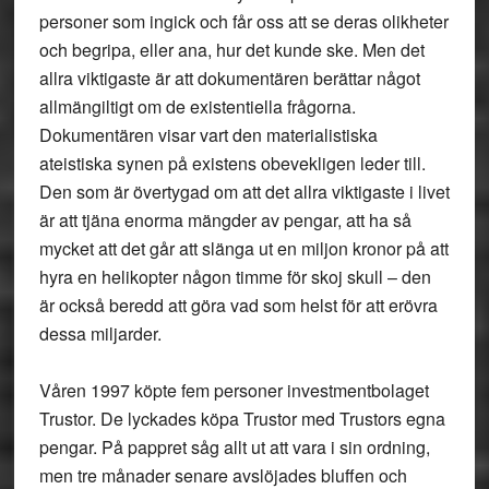
personer som ingick och får oss att se deras olikheter
och begripa, eller ana, hur det kunde ske. Men det
allra viktigaste är att dokumentären berättar något
allmängiltigt om de existentiella frågorna.
Dokumentären visar vart den materialistiska
ateistiska synen på existens obevekligen leder till.
Den som är övertygad om att det allra viktigaste i livet
är att tjäna enorma mängder av pengar, att ha så
mycket att det går att slänga ut en miljon kronor på att
hyra en helikopter någon timme för skoj skull – den
är också beredd att göra vad som helst för att erövra
dessa miljarder.
Våren 1997 köpte fem personer investmentbolaget
Trustor. De lyckades köpa Trustor med Trustors egna
pengar. På pappret såg allt ut att vara i sin ordning,
men tre månader senare avslöjades bluffen och