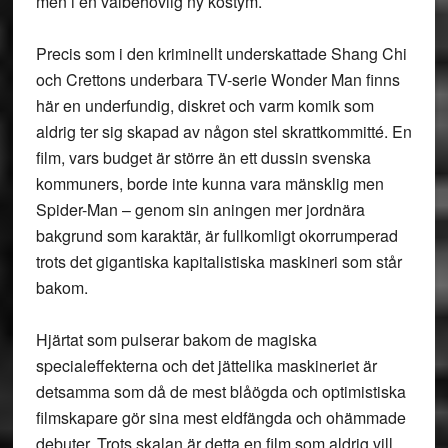
men i en välbehövlig ny kostym.
Precis som i den kriminellt underskattade Shang Chi
och Crettons underbara TV-serie Wonder Man finns
här en underfundig, diskret och varm komik som
aldrig ter sig skapad av någon stel skrattkommitté. En
film, vars budget är större än ett dussin svenska
kommuners, borde inte kunna vara mänsklig men
Spider-Man – genom sin aningen mer jordnära
bakgrund som karaktär, är fullkomligt okorrumperad
trots det gigantiska kapitalistiska maskineri som står
bakom.
Hjärtat som pulserar bakom de magiska
specialeffekterna och det jättelika maskineriet är
detsamma som då de mest blåögda och optimistiska
filmskapare gör sina mest eldfängda och ohämmade
debuter. Trots skalan är detta en film som aldrig vill