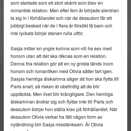
som startade som ett stort skämt som blev en
romantisk relation. Men efter fem år började slentrian
ta sig in i förhållandet och när de dessutom får ett
jobbigt besked när de i flera år försökt få barn och
inte lyckats börjar stenen rulla utför.
Sasja möter en yngre kvinna som vill ha sex med
honom utan att det ska räknas som en relation.
Denna fria relation gör att en ny gnista tänds inom
honom och romantiken med Olivia sätter fart igen.
Sasjas hemliga älskarinna säger att hon ska flytta till
Paris snart, så risken är obefintlig att de blir
upptäckta. Men livet blir krångligare. Den hemliga
älskarinnan ändrar sig och flyttar inte till Paris och
dessutom börjar hon ställa krav på förhållandet. När
dessutom Olivia verkar ha fått någon form av
nytändning blir Sasja misstänksam. Är Olivia