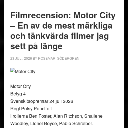
Filmrecension: Motor City
– En av de mest märkliga
och tänkvärda filmer jag
sett på länge
23 JULI, 2026
BY
ROSEMARI SÖDERGREN
Motor City
Betyg 4
Svensk biopremiär 24 juli 2026
Regi Potsy Ponciroli
I rollerna Ben Foster, Alan Ritchson, Shailene
Woodley, Lionel Boyce, Pablo Schreiber.