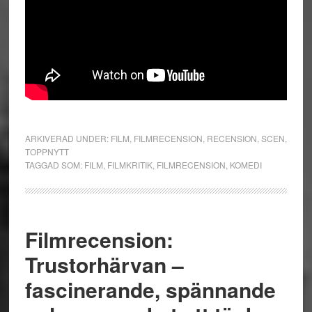
ARKIVERAD UNDER:
FILM
,
FILMRECENSION
,
RECENSION
,
SCEN
,
TOPPNYTT
TAGGAD SOM:
FILM
,
FILMKRITIK
,
FILMRECENSION
,
KOMEDI
Filmrecension:
Trustorhärvan –
fascinerande, spännande