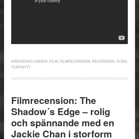
ARKIVERAD UNDER:
FILM
,
FILMRECENSION
,
RECENSION
,
SCEN
,
TOPPNYTT
Filmrecension: The
Shadow´s Edge – rolig
och spännande med en
Jackie Chan i storform