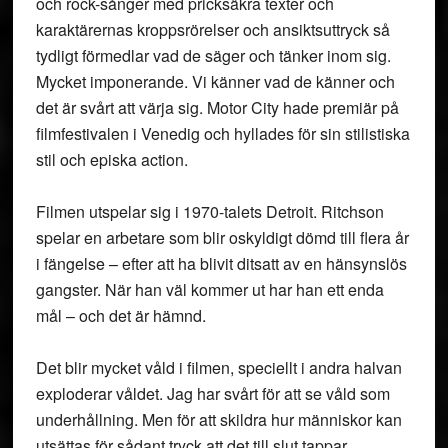
och rock-sånger med pricksäkra texter och
karaktärernas kroppsrörelser och ansiktsuttryck så
tydligt förmedlar vad de säger och tänker inom sig.
Mycket imponerande. Vi känner vad de känner och
det är svårt att värja sig. Motor City hade premiär på
filmfestivalen i Venedig och hyllades för sin stilistiska
stil och episka action.
Filmen utspelar sig i 1970-talets Detroit. Ritchson
spelar en arbetare som blir oskyldigt dömd till flera år
i fängelse – efter att ha blivit ditsatt av en hänsynslös
gangster. När han väl kommer ut har han ett enda
mål – och det är hämnd.
Det blir mycket våld i filmen, speciellt i andra halvan
exploderar våldet. Jag har svårt för att se våld som
underhållning. Men för att skildra hur människor kan
utsättas för sådant tryck att det till slut tappar