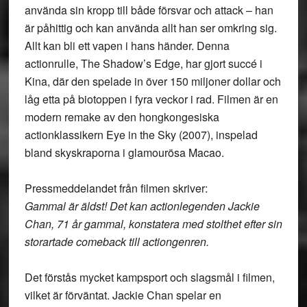
använda sin kropp till både försvar och attack – han
är påhittig och kan använda allt han ser omkring sig.
Allt kan bli ett vapen i hans händer. Denna
actionrulle, The Shadow’s Edge, har gjort succé i
Kina, där den spelade in över 150 miljoner dollar och
låg etta på biotoppen i fyra veckor i rad. Filmen är en
modern remake av den hongkongesiska
actionklassikern Eye in the Sky (2007), inspelad
bland skyskraporna i glamourösa Macao.
Pressmeddelandet från filmen skriver:
Gammal är äldst! Det kan actionlegenden Jackie
Chan, 71 år gammal, konstatera med stolthet efter sin
storartade comeback till actiongenren.
Det förstås mycket kampsport och slagsmål i filmen,
vilket är förväntat. Jackie Chan spelar en