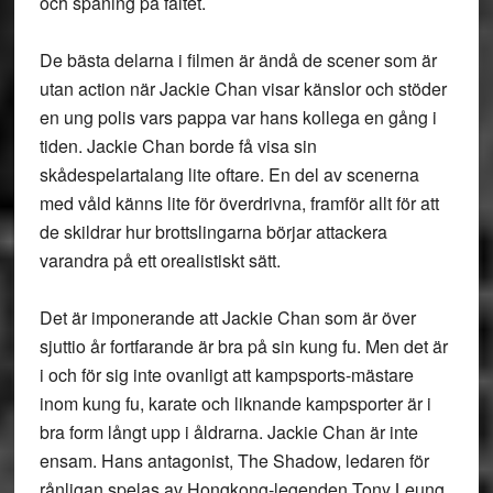
och spaning på fältet.
De bästa delarna i filmen är ändå de scener som är
utan action när Jackie Chan visar känslor och stöder
en ung polis vars pappa var hans kollega en gång i
tiden. Jackie Chan borde få visa sin
skådespelartalang lite oftare. En del av scenerna
med våld känns lite för överdrivna, framför allt för att
de skildrar hur brottslingarna börjar attackera
varandra på ett orealistiskt sätt.
Det är imponerande att Jackie Chan som är över
sjuttio år fortfarande är bra på sin kung fu. Men det är
i och för sig inte ovanligt att kampsports-mästare
inom kung fu, karate och liknande kampsporter är i
bra form långt upp i åldrarna. Jackie Chan är inte
ensam. Hans antagonist, The Shadow, ledaren för
rånligan spelas av Hongkong-legenden Tony Leung