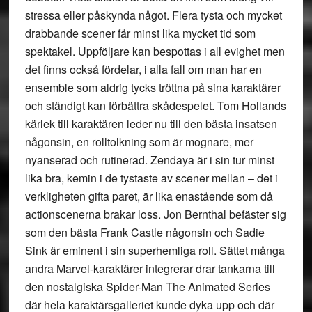
stressa eller påskynda något. Flera tysta och mycket
drabbande scener får minst lika mycket tid som
spektakel. Uppföljare kan bespottas i all evighet men
det finns också fördelar, i alla fall om man har en
ensemble som aldrig tycks tröttna på sina karaktärer
och ständigt kan förbättra skådespelet. Tom Hollands
kärlek till karaktären leder nu till den bästa insatsen
någonsin, en rolltolkning som är mognare, mer
nyanserad och rutinerad. Zendaya är i sin tur minst
lika bra, kemin i de tystaste av scener mellan – det i
verkligheten gifta paret, är lika enastående som då
actionscenerna brakar loss. Jon Bernthal befäster sig
som den bästa Frank Castle någonsin och Sadie
Sink är eminent i sin superhemliga roll. Sättet många
andra Marvel-karaktärer integrerar drar tankarna till
den nostalgiska Spider-Man The Animated Series
där hela karaktärsgalleriet kunde dyka upp och där