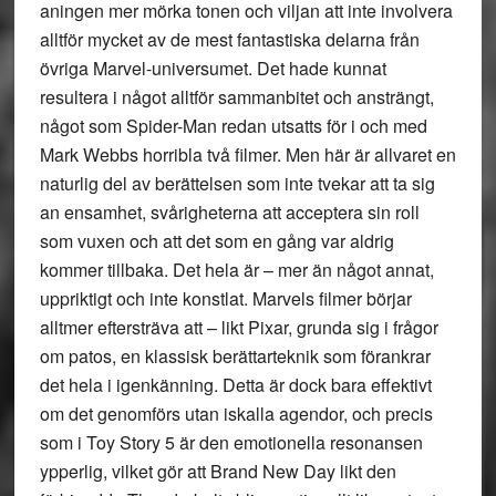
aningen mer mörka tonen och viljan att inte involvera
alltför mycket av de mest fantastiska delarna från
övriga Marvel-universumet. Det hade kunnat
resultera i något alltför sammanbitet och ansträngt,
något som Spider-Man redan utsatts för i och med
Mark Webbs horribla två filmer. Men här är allvaret en
naturlig del av berättelsen som inte tvekar att ta sig
an ensamhet, svårigheterna att acceptera sin roll
som vuxen och att det som en gång var aldrig
kommer tillbaka. Det hela är – mer än något annat,
uppriktigt och inte konstlat. Marvels filmer börjar
alltmer eftersträva att – likt Pixar, grunda sig i frågor
om patos, en klassisk berättarteknik som förankrar
det hela i igenkänning. Detta är dock bara effektivt
om det genomförs utan iskalla agendor, och precis
som i Toy Story 5 är den emotionella resonansen
ypperlig, vilket gör att Brand New Day likt den