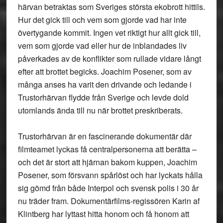
härvan betraktas som Sveriges största ekobrott hittils.
Hur det gick till och vem som gjorde vad har inte
övertygande kommit. Ingen vet riktigt hur allt gick till,
vem som gjorde vad eller hur de inblandades liv
påverkades av de konflikter som rullade vidare långt
efter att brottet begicks. Joachim Posener, som av
många anses ha varit den drivande och ledande i
Trustorhärvan flydde från Sverige och levde dold
utomlands ända till nu när brottet preskriberats.
Trustorhärvan är en fascinerande dokumentär där
filmteamet lyckas få centralpersonerna att berätta –
och det är stort att hjärnan bakom kuppen, Joachim
Posener, som försvann spårlöst och har lyckats hålla
sig gömd från både Interpol och svensk polis i 30 år
nu träder fram. Dokumentärfilms-regissören Karin af
Klintberg har lyttast hitta honom och få honom att