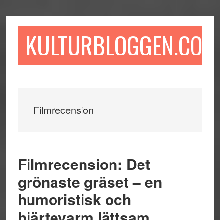
Hoppa
Hoppa
Hoppa
till
till
till
huvudinnehåll
det
sidfot
KULTURBLOGGEN.COM
primära
sidofältet
Filmrecension
Filmrecension: Det
grönaste gräset – en
humoristisk och
hjärtevarm lättsam