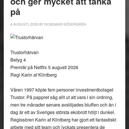
och ger mycket att tänka
på
4 AUGUSTI, 2026
BY
ROSEMARI SÖDERGREN
Trustorhärvan
Betyg 4
Premiär på Netflix 5 augusti 2026
Regi Karin af Klintberg
Våren 1997 köpte fem personer investmentbolaget
Trustor. På pappret såg allt ut att vara i sin ordning,
men tre månader senare avslöjades bluffen och än i
dag är ett av Sveriges största ekobrott höljt i dunkel.
Regissören Karin af Klintberg har gjort ett fantastiskt
arbete med sitt team och lyckats presentera de