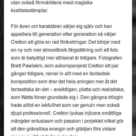
utan också filmvärldens mest magiska
kvalitetsstämplar.
För även om karaktären säljer sig själv och kan
appellera till generation efter generation så väljer
Cretton att göra en rad förändringar. Det börjar med
en ny och mer atmosfärsik färgsättning och ett foto
som är betydligt mer stiliserat är tidigare. Fotografen
Brett Pawlakm, som ackompanjerat Cretton ett par
gånger tidigare, ramar in allt med en fantastisk
komposition som drar det hela aningen mer åt det
fantastiska än det – avsiktligen, platta och realistiska,
som Watts filmer grundade sig i. Den gångna trilogin
hade alltid en lekfullhet som var genuin men också
djupt professionell. Cretton lyckas injicera omåttliga
mängder entusiasm och passion i projektet vilket gör
att den gränslösa energin och glädjen förs vidare