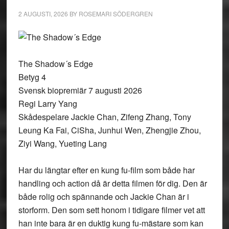
2 AUGUSTI, 2026
BY
ROSEMARI SÖDERGREN
The Shadow´s Edge
Betyg 4
Svensk biopremiär 7 augusti 2026
Regi Larry Yang
Skådespelare Jackie Chan, Zifeng Zhang, Tony
Leung Ka Fai, CiSha, Junhui Wen, Zhengjie Zhou,
Ziyi Wang, Yueting Lang
Har du längtar efter en kung fu-film som både har
handling och action då är detta filmen för dig. Den är
både rolig och spännande och Jackie Chan är i
storform. Den som sett honom i tidigare filmer vet att
han inte bara är en duktig kung fu-mästare som kan