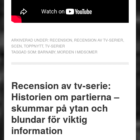
ARKIVERAD UNDER:
RECENSION
,
RECENSION AV TV-SERIER
,
SCEN
,
TOPPNYTT
,
TV-SERIER
TAGGAD SOM:
BARNABY
,
MORDEN I MIDSOMER
Recension av tv-serie:
Historien om partierna –
skummar på ytan och
blundar för viktig
information