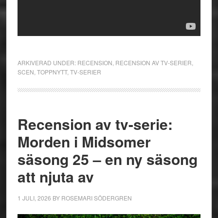
ARKIVERAD UNDER:
RECENSION
,
RECENSION AV TV-SERIER
,
SCEN
,
TOPPNYTT
,
TV-SERIER
Recension av tv-serie:
Morden i Midsomer
säsong 25 – en ny säsong
att njuta av
1 JULI, 2026
BY
ROSEMARI SÖDERGREN