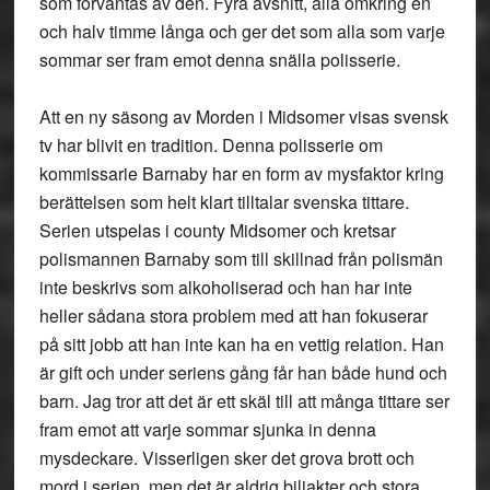
som förväntas av den. Fyra avsnitt, alla omkring en
och halv timme långa och ger det som alla som varje
sommar ser fram emot denna snälla polisserie.
Att en ny säsong av Morden i Midsomer visas svensk
tv har blivit en tradition. Denna polisserie om
kommissarie Barnaby har en form av mysfaktor kring
berättelsen som helt klart tilltalar svenska tittare.
Serien utspelas i county Midsomer och kretsar
polismannen Barnaby som till skillnad från polismän
inte beskrivs som alkoholiserad och han har inte
heller sådana stora problem med att han fokuserar
på sitt jobb att han inte kan ha en vettig relation. Han
är gift och under seriens gång får han både hund och
barn. Jag tror att det är ett skäl till att många tittare ser
fram emot att varje sommar sjunka in denna
mysdeckare. Visserligen sker det grova brott och
mord i serien, men det är aldrig biljakter och stora