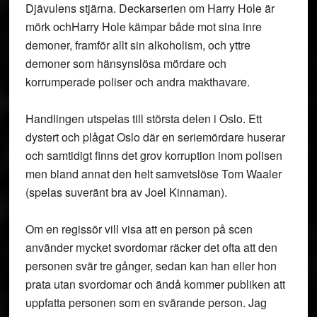
Djävulens stjärna. Deckarserien om Harry Hole är
mörk ochHarry Hole kämpar både mot sina inre
demoner, framför allt sin alkoholism, och yttre
demoner som hänsynslösa mördare och
korrumperade poliser och andra makthavare.
Handlingen utspelas till största delen i Oslo. Ett
dystert och plågat Oslo där en seriemördare huserar
och samtidigt finns det grov korruption inom polisen
men bland annat den helt samvetslöse Tom Waaler
(spelas suveränt bra av Joel Kinnaman).
Om en regissör vill visa att en person på scen
använder mycket svordomar räcker det ofta att den
personen svär tre gånger, sedan kan han eller hon
prata utan svordomar och ändå kommer publiken att
uppfatta personen som en svärande person. Jag