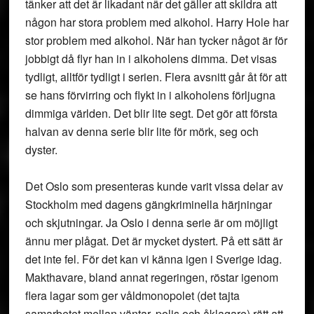
tänker att det är likadant när det gäller att skildra att
någon har stora problem med alkohol. Harry Hole har
stor problem med alkohol. När han tycker något är för
jobbigt då flyr han in i alkoholens dimma. Det visas
tydligt, alltför tydligt i serien. Flera avsnitt går åt för att
se hans förvirring och flykt in i alkoholens förljugna
dimmiga världen. Det blir lite segt. Det gör att första
halvan av denna serie blir lite för mörk, seg och
dyster.
Det Oslo som presenteras kunde varit vissa delar av
Stockholm med dagens gängkriminella härjningar
och skjutningar. Ja Oslo i denna serie är om möjligt
ännu mer plågat. Det är mycket dystert. På ett sätt är
det inte fel. För det kan vi känna igen i Sverige idag.
Makthavare, bland annat regeringen, röstar igenom
flera lagar som ger våldmonopolet (det tajta
samarbetet mellan väntar, polis och åklagare) rätt att