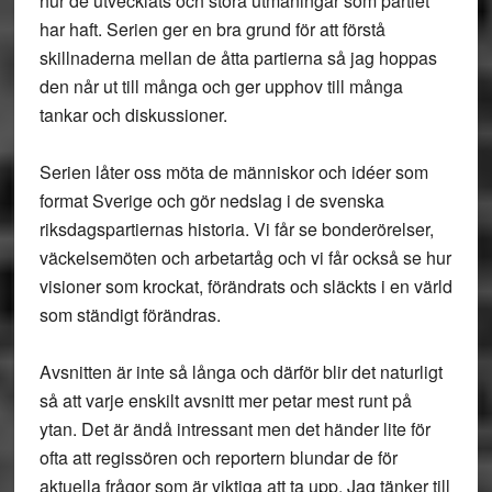
hur de utvecklats och stora utmaningar som partiet
har haft. Serien ger en bra grund för att förstå
skillnaderna mellan de åtta partierna så jag hoppas
den når ut till många och ger upphov till många
tankar och diskussioner.
Serien låter oss möta de människor och idéer som
format Sverige och gör nedslag i de svenska
riksdagspartiernas historia. Vi får se bonderörelser,
väckelsemöten och arbetartåg och vi får också se hur
visioner som krockat, förändrats och släckts i en värld
som ständigt förändras.
Avsnitten är inte så långa och därför blir det naturligt
så att varje enskilt avsnitt mer petar mest runt på
ytan. Det är ändå intressant men det händer lite för
ofta att regissören och reportern blundar de för
aktuella frågor som är viktiga att ta upp. Jag tänker till