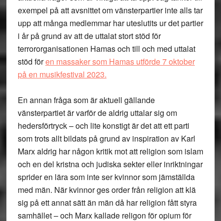
exempel på att avsnittet om vänsterpartier inte alls tar
upp att många medlemmar har uteslutits ur det partier
i år på grund av att de uttalat stort stöd för
terrororganisationen Hamas och till och med uttalat
stöd för
en massaker som Hamas utförde 7 oktober
på en musikfestival 2023.
En annan fråga som är aktuell gällande
vänsterpartiet är varför de aldrig uttalar sig om
hedersförtryck – och lite konstigt är det att ett parti
som trots allt bildats på grund av inspiration av Karl
Marx aldrig har någon kritik mot att religion som islam
och en del kristna och judiska sekter eller inriktningar
sprider en lära som inte ser kvinnor som jämställda
med män. När kvinnor ges order från religion att klä
sig på ett annat sätt än män då har religion fått styra
samhället – och Marx kallade religon för opium för