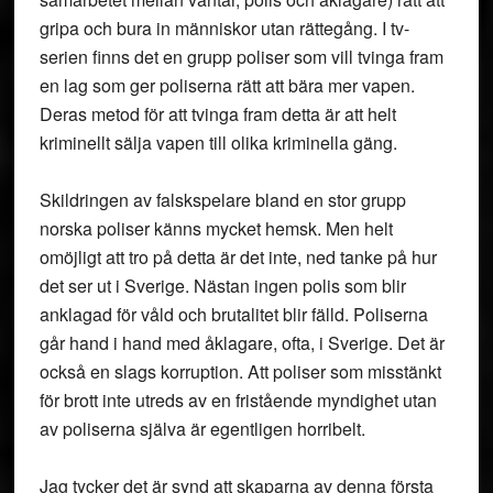
gripa och bura in människor utan rättegång. I tv-
serien finns det en grupp poliser som vill tvinga fram
en lag som ger poliserna rätt att bära mer vapen.
Deras metod för att tvinga fram detta är att helt
kriminellt sälja vapen till olika kriminella gäng.
Skildringen av falskspelare bland en stor grupp
norska poliser känns mycket hemsk. Men helt
omöjligt att tro på detta är det inte, ned tanke på hur
det ser ut i Sverige. Nästan ingen polis som blir
anklagad för våld och brutalitet blir fälld. Poliserna
går hand i hand med åklagare, ofta, i Sverige. Det är
också en slags korruption. Att poliser som misstänkt
för brott inte utreds av en fristående myndighet utan
av poliserna själva är egentligen horribelt.
Jag tycker det är synd att skaparna av denna första