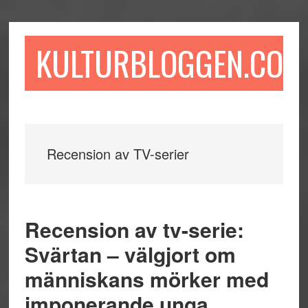
Hoppa
Hoppa
Hoppa
till
till
till
huvudinnehåll
det
sidfot
KULTURBLOGGEN.COM
primära
sidofältet
Recension av TV-serier
Recension av tv-serie:
Svärtan – välgjort om
människans mörker med
imponerande unga