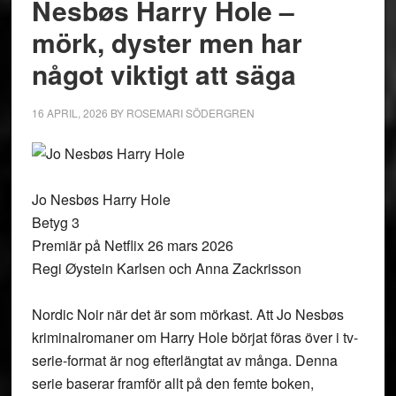
Nesbøs Harry Hole –
mörk, dyster men har
något viktigt att säga
16 APRIL, 2026
BY
ROSEMARI SÖDERGREN
Jo Nesbøs Harry Hole
Betyg 3
Premiär på Netflix 26 mars 2026
Regi Øystein Karlsen och Anna Zackrisson
Nordic Noir när det är som mörkast. Att Jo Nesbøs
kriminalromaner om Harry Hole börjat föras över i tv-
serie-format är nog efterlängtat av många. Denna
serie baserar framför allt på den femte boken,