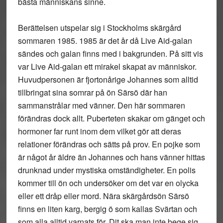
bästa människans sinne.
Berättelsen utspelar sig i Stockholms skärgård
sommaren 1985. 1985 är det år då Live Aid-galan
sändes och galan finns med i bakgrunden. På sitt vis
var Live Aid-galan ett mirakel skapat av människor.
Huvudpersonen är fjortonårige Johannes som alltid
tillbringat sina somrar på ön Särsö där han
sammanstrålar med vänner. Den här sommaren
förändras dock allt. Puberteten skakar om gänget och
hormoner far runt inom dem vilket gör att deras
relationer förändras och sätts på prov. En pojke som
är något år äldre än Johannes och hans vänner hittas
drunknad under mystiska omständigheter. En polis
kommer till ön och undersöker om det var en olycka
eller ett dråp eller mord. Nära skärgårdsön Särsö
finns en liten karg, bergig ö som kallas Svärtan och
som alla alltid varnats för. Dit ska man inte bege sig.