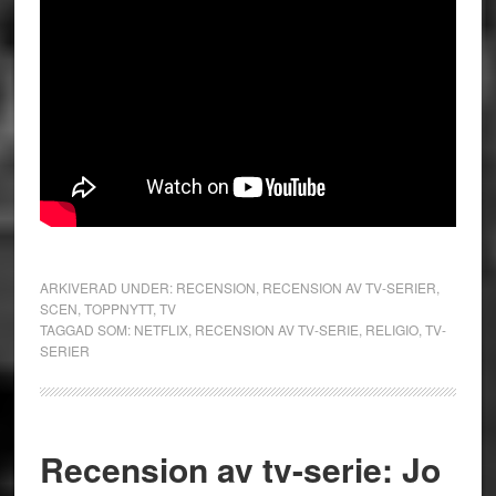
ARKIVERAD UNDER:
RECENSION
,
RECENSION AV TV-SERIER
,
SCEN
,
TOPPNYTT
,
TV
TAGGAD SOM:
NETFLIX
,
RECENSION AV TV-SERIE
,
RELIGIO
,
TV-
SERIER
Recension av tv-serie: Jo