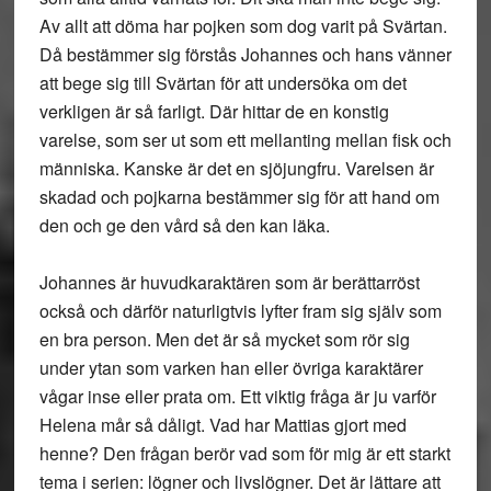
Av allt att döma har pojken som dog varit på Svärtan.
Då bestämmer sig förstås Johannes och hans vänner
att bege sig till Svärtan för att undersöka om det
verkligen är så farligt. Där hittar de en konstig
varelse, som ser ut som ett mellanting mellan fisk och
människa. Kanske är det en sjöjungfru. Varelsen är
skadad och pojkarna bestämmer sig för att hand om
den och ge den vård så den kan läka.
Johannes är huvudkaraktären som är berättarröst
också och därför naturligtvis lyfter fram sig själv som
en bra person. Men det är så mycket som rör sig
under ytan som varken han eller övriga karaktärer
vågar inse eller prata om. Ett viktig fråga är ju varför
Helena mår så dåligt. Vad har Mattias gjort med
henne? Den frågan berör vad som för mig är ett starkt
tema i serien: lögner och livslögner. Det är lättare att