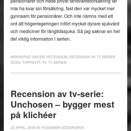
pensionärer och hade privat tandvårdsförsäkring får
inte ha kvar sin försäkring, fast den var mycket mer
gynnsam för pensionärer. Och inte nämns med ett
ord att högerregeringen infört mycket dyrare sjukvård
och mediciner för långtidssjuka. Så jag saknar en hel
del viktig information i serien.
ARKIVERAD UNDER:
RECENSION
,
RECENSION AV TV-SERIER
,
SCEN
,
TOPPNYTT
,
TV
,
TV-SERIER
Recension av tv-serie:
Unchosen – bygger mest
på klichéer
23 APRIL, 2026
BY
ROSEMARI SÖDERGREN