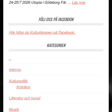
om
vara
Budapest
24-25/7 2026 Utopia i Göteborg Får …
Läs mer
Uppseendeväck
den
spännvidd
bästa
FÖLJ OSS PÅ FACEBOOK
och
Spider-
energi
Man
när
filmen
Här hittar du Kulturbloggen på Facebook.
legendarisk
någonsin
100-
KATEGORIER
åring
firas
..
–
Wayne
Intervju
Tucker
hyllar
Kulturpolitik
Miles
Krönikor
Davis
Litteratur och konst
på
Utopia
Musik