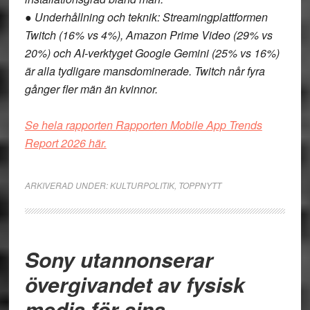
● Underhållning och teknik: Streamingplattformen
Twitch (16% vs 4%), Amazon Prime Video (29% vs
20%) och AI-verktyget Google Gemini (25% vs 16%)
är alla tydligare mansdominerade. Twitch når fyra
gånger fler män än kvinnor.
Se hela rapporten Rapporten Mobile App Trends
Report 2026 här.
ARKIVERAD UNDER:
KULTURPOLITIK
,
TOPPNYTT
Sony utannonserar
övergivandet av fysisk
media för sina