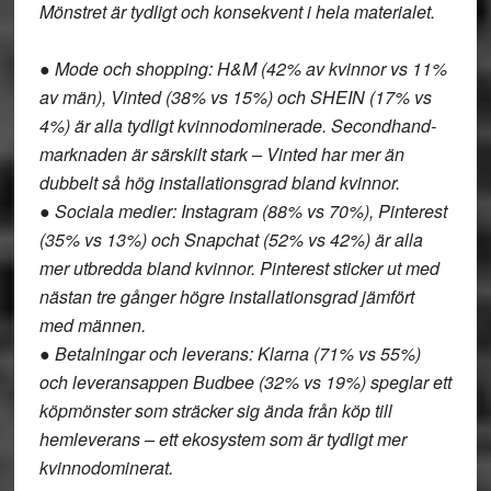
Mönstret är tydligt och konsekvent i hela materialet.
● Mode och shopping: H&M (42% av kvinnor vs 11%
av män), Vinted (38% vs 15%) och SHEIN (17% vs
4%) är alla tydligt kvinnodominerade. Secondhand-
marknaden är särskilt stark – Vinted har mer än
dubbelt så hög installationsgrad bland kvinnor.
● Sociala medier: Instagram (88% vs 70%), Pinterest
(35% vs 13%) och Snapchat (52% vs 42%) är alla
mer utbredda bland kvinnor. Pinterest sticker ut med
nästan tre gånger högre installationsgrad jämfört
med männen.
● Betalningar och leverans: Klarna (71% vs 55%)
och leveransappen Budbee (32% vs 19%) speglar ett
köpmönster som sträcker sig ända från köp till
hemleverans – ett ekosystem som är tydligt mer
kvinnodominerat.