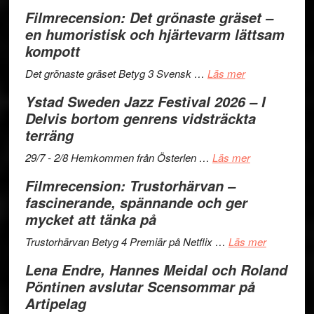
Filmrecension: Det grönaste gräset –
en humoristisk och hjärtevarm lättsam
kompott
om
Det grönaste gräset Betyg 3 Svensk …
Läs mer
Filmrecension:
Ystad Sweden Jazz Festival 2026 – I
Det
Delvis bortom genrens vidsträckta
grönaste
terräng
gräset
–
om
29/7 - 2/8 Hemkommen från Österlen …
Läs mer
en
Ystad
Filmrecension: Trustorhärvan –
humoristisk
Sweden
fascinerande, spännande och ger
och
Jazz
mycket att tänka på
hjärtevarm
Festival
lättsam
2026
om
Trustorhärvan Betyg 4 Premiär på Netflix …
Läs mer
kompott
–
Filmrecens
Lena Endre, Hannes Meidal och Roland
I
Trustorhä
Pöntinen avslutar Scensommar på
Delvis
–
Artipelag
bortom
fascineran