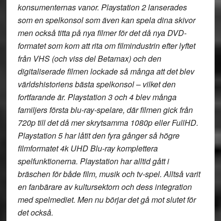
konsumenternas vanor. Playstation 2 lanserades
som en spelkonsol som även kan spela dina skivor
men också titta på nya filmer för det då nya DVD-
formatet som kom att rita om filmindustrin efter lyftet
från VHS (och viss del Betamax) och den
digitaliserade filmen lockade så många att det blev
världshistoriens bästa spelkonsol – vilket den
fortfarande är. Playstation 3 och 4 blev många
familjers första blu-ray-spelare, där filmen gick från
720p till det då mer skrytsamma 1080p eller FullHD.
Playstation 5 har låtit den fyra gånger så högre
filmformatet 4k UHD Blu-ray komplettera
spelfunktionerna. Playstation har alltid gått i
bräschen för både film, musik och tv-spel. Alltså varit
en fanbärare av kultursektorn och dess integration
med spelmediet. Men nu börjar det gå mot slutet för
det också.