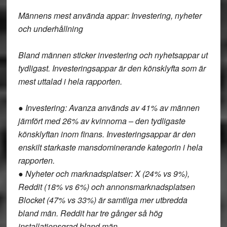
Männens mest använda appar: Investering, nyheter
och underhållning
Bland männen sticker investering och nyhetsappar ut
tydligast. Investeringsappar är den könsklyfta som är
mest uttalad i hela rapporten.
● Investering: Avanza används av 41% av männen
jämfört med 26% av kvinnorna – den tydligaste
könsklyftan inom finans. Investeringsappar är den
enskilt starkaste mansdominerande kategorin i hela
rapporten.
● Nyheter och marknadsplatser: X (24% vs 9%),
Reddit (18% vs 6%) och annonsmarknadsplatsen
Blocket (47% vs 33%) är samtliga mer utbredda
bland män. Reddit har tre gånger så hög
installationsgrad bland män.