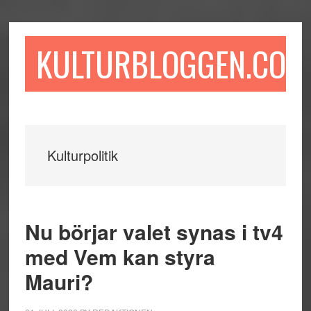
Hoppa
Hoppa
Hoppa
till
till
till
huvudinnehåll
det
sidfot
KULTURBLOGGEN.COM
primära
sidofältet
Kulturpolitik
Nu börjar valet synas i tv4
med Vem kan styra
Mauri?