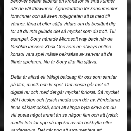
behöver betala tillbaka en krona för till sina kunder
när de väl försvinner. Äganderätten för konsumenter
försvinner och så även möjligheten att ta med till
vänner, låna ut eller sälja vidare om du bestämt dig
för att du inte gillade det så mycket som du trott. Till
exempel. Sony hånade Microsoft way back när de
försökte lansera Xbox One som en always online-
konsol vars spel måste bekräftas av servrar att de
tillhör spelaren. Nu är Sony lika illa själva.
Detta är alltså ett tråkigt bakslag för oss som samlar
på film, musik och tv-spel. Det mesta går mot all
digital nu och med det går mycket förlorat. Så mycket
själ i design och fysisk media som dör av. Fördelarna
finns såklart också, som att slippa byta skiva om du
vill spela något annat än se någon film och att fysisk
media inte tar upp så mycket av din bokhylla eller
vardagsrum. Det går nog att argumentera att