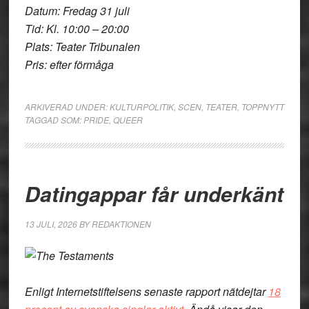
Datum: Fredag 31 juli
Tid: Kl. 10:00 – 20:00
Plats: Teater Tribunalen
Pris: efter förmåga
ARKIVERAD UNDER:
KULTURPOLITIK
,
SCEN
,
TEATER
,
TOPPNYTT
TAGGAD SOM:
PRIDE
,
QUEER
Datingappar får underkänt
13 JULI, 2026
BY
REDAKTIONEN
Enligt Internetstiftelsens senaste rapport nätdejtar
18