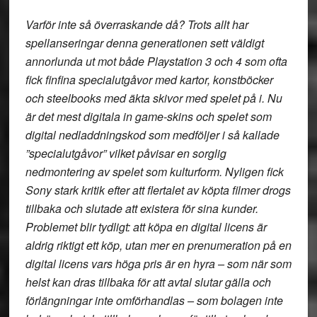
Varför inte så överraskande då? Trots allt har
spellanseringar denna generationen sett väldigt
annorlunda ut mot både Playstation 3 och 4 som ofta
fick finfina specialutgåvor med kartor, konstböcker
och steelbooks med äkta skivor med spelet på i. Nu
är det mest digitala in game-skins och spelet som
digital nedladdningskod som medföljer i så kallade
”specialutgåvor” vilket påvisar en sorglig
nedmontering av spelet som kulturform. Nyligen fick
Sony stark kritik efter att flertalet av köpta filmer drogs
tillbaka och slutade att existera för sina kunder.
Problemet blir tydligt: att köpa en digital licens är
aldrig riktigt ett köp, utan mer en prenumeration på en
digital licens vars höga pris är en hyra – som när som
helst kan dras tillbaka för att avtal slutar gälla och
förlängningar inte omförhandlas – som bolagen inte