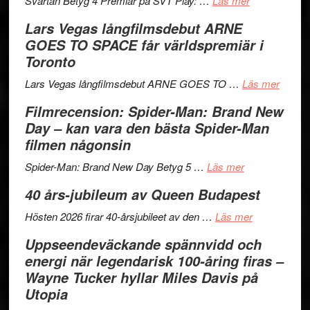
Svärtan Betyg 4 Premiär på SVT Play: …
Läs mer
med
Recension
tv4
Lars Vegas långfilmsdebut ARNE
en
av
med
GOES TO SPACE får världspremiär i
Jackie
tv-
Vem
Toronto
Chan
serie:
kan
i
Svärtan
styra
om
Lars Vegas långfilmsdebut ARNE GOES TO …
Läs mer
storform
–
Mauri?
Lars
Filmrecension: Spider-Man: Brand New
välgjort
Vegas
Day – kan vara den bästa Spider-Man
om
långfi
filmen någonsin
människans
ARNE
om
mörker
GOES
Spider-Man: Brand New Day Betyg 5 …
Läs mer
Filmrecension:
med
TO
40 års-jubileum av Queen Budapest
Spider-
imponerande
SPAC
Man:
unga
om
får
Hösten 2026 firar 40-årsjubileet av den …
Läs mer
Brand
skådespelare
40
världs
Uppseendeväckande spännvidd och
New
års-
i
energi när legendarisk 100-åring firas –
Day
jubileum
Toront
Wayne Tucker hyllar Miles Davis på
–
av
Utopia
kan
Queen