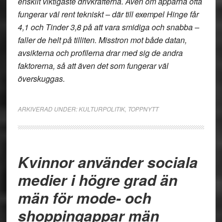
enskilt viktigaste drivkrafterna. Även om apparna ofta
fungerar väl rent tekniskt – där till exempel Hinge får
4,1 och Tinder 3,8 på att vara smidiga och snabba –
faller de helt på tilliten. Misstron mot både datan,
avsikterna och profilerna drar med sig de andra
faktorerna, så att även det som fungerar väl
överskuggas.
ARKIVERAD UNDER:
KULTURPOLITIK
,
TOPPNYTT
Kvinnor använder sociala
medier i högre grad än
män för mode- och
shoppingappar män