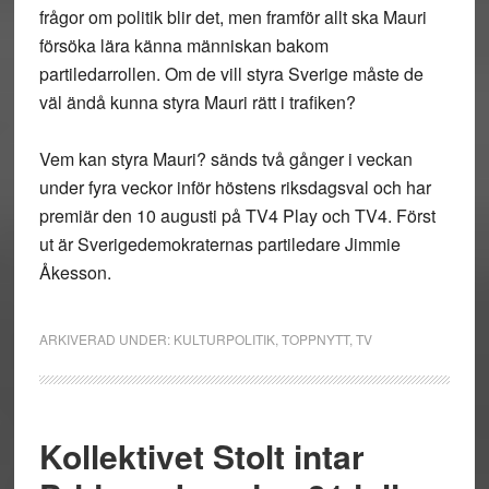
frågor om politik blir det, men framför allt ska Mauri
försöka lära känna människan bakom
partiledarrollen. Om de vill styra Sverige måste de
väl ändå kunna styra Mauri rätt i trafiken?
Vem kan styra Mauri? sänds två gånger i veckan
under fyra veckor inför höstens riksdagsval och har
premiär den 10 augusti på TV4 Play och TV4. Först
ut är Sverigedemokraternas partiledare Jimmie
Åkesson.
ARKIVERAD UNDER:
KULTURPOLITIK
,
TOPPNYTT
,
TV
Kollektivet Stolt intar