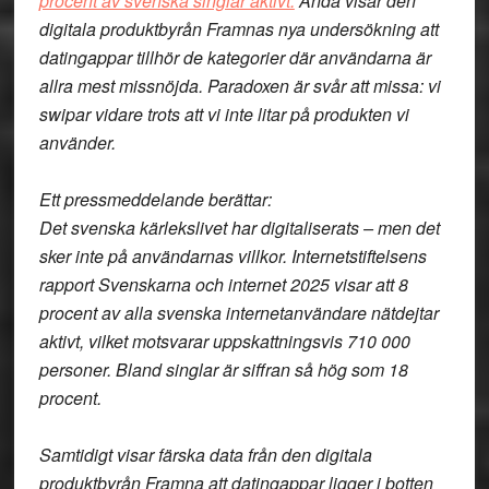
procent av svenska singlar aktivt.
Ändå visar den
digitala produktbyrån Framnas nya undersökning att
datingappar tillhör de kategorier där användarna är
allra mest missnöjda. Paradoxen är svår att missa: vi
swipar vidare trots att vi inte litar på produkten vi
använder.
Ett pressmeddelande berättar:
Det svenska kärlekslivet har digitaliserats – men det
sker inte på användarnas villkor. Internetstiftelsens
rapport Svenskarna och internet 2025 visar att 8
procent av alla svenska internetanvändare nätdejtar
aktivt, vilket motsvarar uppskattningsvis 710 000
personer. Bland singlar är siffran så hög som 18
procent.
Samtidigt visar färska data från den digitala
produktbyrån Framna att datingappar ligger i botten