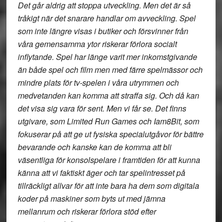
Det går aldrig att stoppa utveckling. Men det är så
tråkigt när det snarare handlar om avveckling. Spel
som inte längre visas i butiker och försvinner från
våra gemensamma ytor riskerar förlora socialt
inflytande. Spel har länge varit mer inkomstgivande
än både spel och film men med färre spelmässor och
mindre plats för tv-spelen i våra utrymmen och
medvetanden kan komma att straffa sig. Och då kan
det visa sig vara för sent. Men vi får se. Det finns
utgivare, som Limited Run Games och Iam8Bit, som
fokuserar på att ge ut fysiska specialutgåvor för bättre
bevarande och kanske kan de komma att bli
väsentliga för konsolspelare i framtiden för att kunna
känna att vi faktiskt äger och tar spelintresset på
tillräckligt allvar för att inte bara ha dem som digitala
koder på maskiner som byts ut med jämna
mellanrum och riskerar förlora stöd efter