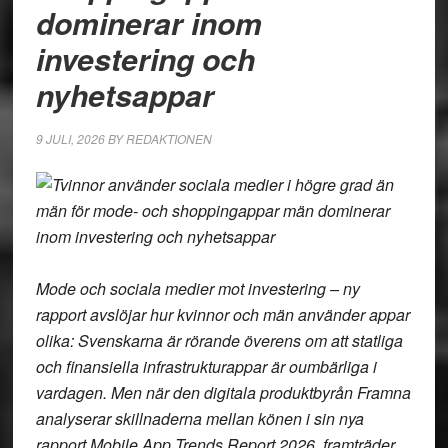
dominerar inom
investering och
nyhetsappar
9 JULI, 2026
BY
REDAKTIONEN
Mode och sociala medier mot investering – ny
rapport avslöjar hur kvinnor och män använder appar
olika: Svenskarna är rörande överens om att statliga
och finansiella infrastrukturappar är oumbärliga i
vardagen. Men när den digitala produktbyrån Framna
analyserar skillnaderna mellan könen i sin nya
rapport Mobile App Trends Report 2026, framträder