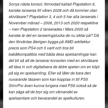
Sonys nästa konsol, förmodad kallad Playstation 6,
kanske lanseras till våren 2028 och då kommer utan
skivläsare? Playstation 3, 4 och 5 har alla lanserats i
November månad – 2006, 2013 och 2020 respektive
– men Playstation 2 lanserades i Mars 2000 så
kanske är det en lanseringslucka de nu siktar på? Då
den förväntas återigen bygga på AMD-arkitektur
precis som PS4 och 5 varit och tros bli
bakåtkompatibla med båda dess spelsamlingar kan
det bli så att de lanserar konsolen med en skivläsare
att läsa in och digitalisera de äldre spelen om en köpt
på sig en spelsamling. Eller så låter de bara den
nuvarande läsaren som kan kopplas in till PS5
Slim/Pro även kunna fungera med PS6 också så de
kan säga att de bryr sig om värnandet av
spelsamlare och bevarandet av spelkulturen.