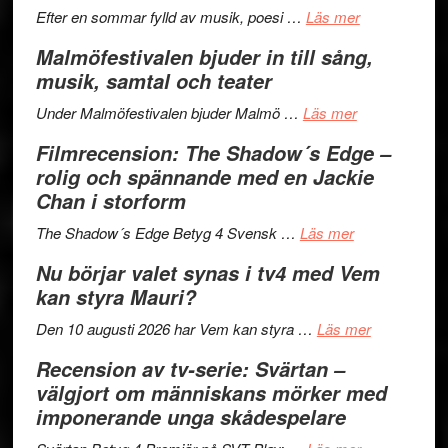
genrens
om
spännand
Efter en sommar fylld av musik, poesi …
Läs mer
vidsträckta
Lena
och
Malmöfestivalen bjuder in till sång,
terräng
Endre,
ger
musik, samtal och teater
Hannes
mycket
om
Meidal
att
Under Malmöfestivalen bjuder Malmö …
Läs mer
Malmöfestiva
och
tänka
Filmrecension: The Shadow´s Edge –
bjuder
Roland
på
rolig och spännande med en Jackie
in
Pöntinen
Chan i storform
till
avslutar
om
sång,
Scensommar
The Shadow´s Edge Betyg 4 Svensk …
Läs mer
Filmrecension
musik,
på
Nu börjar valet synas i tv4 med Vem
The
samtal
Artipelag
kan styra Mauri?
Shadow
och
´s
teater
om
Den 10 augusti 2026 har Vem kan styra …
Läs mer
Edge
Nu
Recension av tv-serie: Svärtan –
–
börjar
välgjort om människans mörker med
rolig
valet
imponerande unga skådespelare
och
synas
spännande
om
i