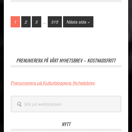
Interimistiska
Sida
Sida
Sida
Sida
Go
1
2
3
…
315
Nästa sida »
sidor
to
utelämnas
Primärt
sidofält
PRENUMERERA PÅ VÅRT NYHETSBREV – KOSTNADSFRITT
Prenumerera på Kulturbloggens Nyhetsbrev
Sök
på
webbplatsen
NYTT