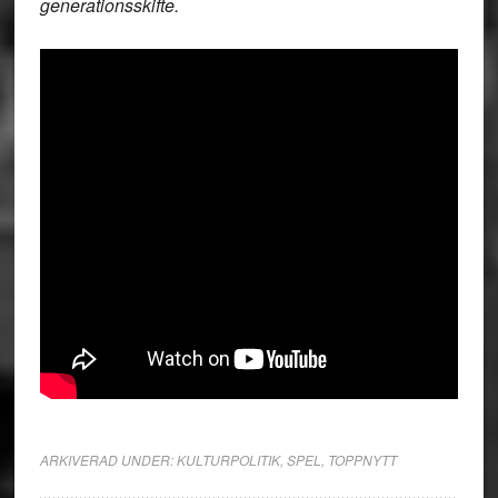
generationsskifte.
ARKIVERAD UNDER:
KULTURPOLITIK
,
SPEL
,
TOPPNYTT