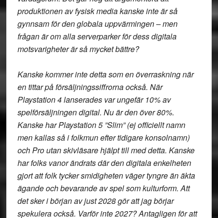
produktionen av fysisk media kanske inte är så
gynnsam för den globala uppvärmingen – men
frågan är om alla serverparker för dess digitala
motsvarigheter är så mycket bättre?
Kanske kommer inte detta som en överraskning när
en tittar på försäljningssiffrorna också. När
Playstation 4 lanserades var ungefär 10% av
spelförsäljningen digital. Nu är den över 80%.
Kanske har Playstation 5 ”Slim” (ej officiellt namn
men kallas så i folkmun efter tidigare konsolnamn)
och Pro utan skivläsare hjälpt till med detta. Kanske
har folks vanor ändrats där den digitala enkelheten
gjort att folk tycker smidigheten väger tyngre än äkta
ägande och bevarande av spel som kulturform. Att
det sker i början av just 2028 gör att jag börjar
spekulera också. Varför inte 2027? Antagligen för att