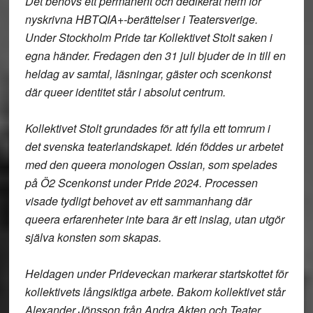
Det behövs ett permanent och dedikerat hem för
nyskrivna HBTQIA+-berättelser i Teatersverige.
Under Stockholm Pride tar Kollektivet Stolt saken i
egna händer. Fredagen den 31 juli bjuder de in till en
heldag av samtal, läsningar, gäster och scenkonst
där queer identitet står i absolut centrum.
Kollektivet Stolt grundades för att fylla ett tomrum i
det svenska teaterlandskapet. Idén föddes ur arbetet
med den queera monologen Ossian, som spelades
på Ö2 Scenkonst under Pride 2024. Processen
visade tydligt behovet av ett sammanhang där
queera erfarenheter inte bara är ett inslag, utan utgör
själva konsten som skapas.
Heldagen under Prideveckan markerar startskottet för
kollektivets långsiktiga arbete. Bakom kollektivet står
Alexander Jönsson från Andra Akten och Teater