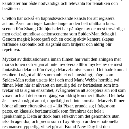
karaktärer här både nödvändiga och relevanta för tematiken och
berättelsen.
Cretton har också en häpnadsväckande känsla för att regissera
action. Även om inget kanske tangerar den helt ofattbara buss-
scenen från Shang Chi bjuds det här på några av de mest trovärdiga
men också grandiosa actionscenerna som Spider-Man deltagit i.
Genom magisk koreografi och en otrolig aktiv kamera skapas
rafflande akrobatik och slagsmål som briljerar och aldrig blir
repetitiva.
Mycket av diskussionerna innan filmen har varit den aningen mer
mörka tonen och viljan att inte involvera alltför mycket av de mest
fantastiska delarna från övriga Marvel-universumet. Det hade kunnat
resultera i något alltför sammanbitet och ansträngt, något som
Spider-Man redan utsatts för i och med Mark Webbs horribla två
filmer. Men här är allvaret en naturlig del av berättelsen som inte
tvekar att ta sig an ensamhet, svårigheterna att acceptera sin roll som
vuxen och att det som en gång var aldrig kommer tillbaka. Det hela
är – mer än något annat, uppriktigt och inte konstlat. Marvels filmer
börjar alltmer eftersträva att – likt Pixar, grunda sig i frågor om
patos, en klassisk berättarteknik som förankrar det hela i
igenkänning. Detta är dock bara effektivt om det genomförs utan
iskalla agendor, och precis som i Toy Story 5 är den emotionella
resonansen ypperlig, vilket gör att Brand New Day likt den