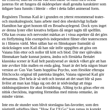
justeras för att fungera då skådespelare skall gestalta karaktärer som
tidigare bara funnits i litterär – eller i detta fallet animerad form.
Regisören Thomas Kail är i grunden en ytterst renommerad teater-
och musikalregissör, hans arbete med den obeskrivligt hyllade
Hamilton har gjort honom till en Broadwaylegend. Dock syns inget
av denna lyster eller kreativa briljans då steget tagits till spelfilm.
Ofta kan ovana och nervositet märkas av i vissa aspekter då det görs
en förflyttning från exempelvis independent filmer eller teaterscenen
in i filmens värld. Men sällan har en filmskapare framstått så
skräckslagen som Kail då han står inför uppgiften att göra om
Vaiana från ettor och nollor till kött och blod. Där mer självsäkra
filmmakare hade kunnat justera, ändra och förstärka flertalet
klassiska scener är Kail helt paralyserad av skräck vilket gör att han
inte avviker från mallen en enda gång. Snart är det hela någon bisarr
version av Gus Van Sants hopplösa Psycho, som försökte efterapa
Hitchcocks original till patetiska längder, Vaiana signerad Kail gör
detsamma. Det hela är så stelt och inrutat att det snart blir så pass
livlöst att man kan fråga sig om det är nödvändigt att ringa
räddningstjänsten för akut livräddning. Allting tycks göras efter en
nitisk checklista, ingenting förmedlas med minsta omtanke, än
mindre värme.
Inte ens de stunder som blivit storslagna fan-favoriter, som den
nästintill odödliga låten ’’How Far I’ll Go’’ kan ramas in korrekt.