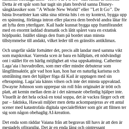
Detta är ett spår som har tagit sin plats bredvid sanna Disney-
sångklassiker som ’’A Whole New World’’ eller ’’Let It Go’’. De
bästa liveartister kan sätta sina största hits i en ny kontext, bygga upp
en spänning, förlänga intron eller placera dem bredvid andra låtar för
att lyfta dem ytterligare. Kail hade kunnat bygga upp framförandet
med en enormt laddad dramatik och låtit spåret vara en extatisk
höjdpunkt. Istället slängs den fram på bordet utan minsta
tillstymmelse till andakt, vilket leder till en gränslös antiklimax.
Och ungefär sådär fortsätter det, precis allt landar med samma vikt
som majskrokar. Varenda scen är bara en hållplats, ett nödvändigt
ont i stället för en härlig möjlighet att visa uppskattning. Catherine
Laga’aia i huvudrollen, som mer eller mindre debuterar som
långfilmsaktör, gör vad hon kan, hon har en naturlig karisma och
utstrålning men det hjälper föga då Kail är upptagen med sin
efterapning. Laga’aia känns vilsen och inte det minsta uppvaktad.
Dwayne Johnson som upprepar sin roll från originalet är trött och
platt, att kemin mellan dem är i det närmaste obefintlig hjälper inte.
Visuellt är det hela också en total soppa, det är vackra färger och ett
par – faktiska, Hawaii miljöer men detta ackompanjeras av ett antal
scener med katastrofala digitala specialeffekter som gör att filmen ter
sig som någon obehaglig AI-kreation.
Det enda som räddar Vaiana från att begravas till havs är att den är
mestadels oförarglig. Det är en enda lång och ointressant