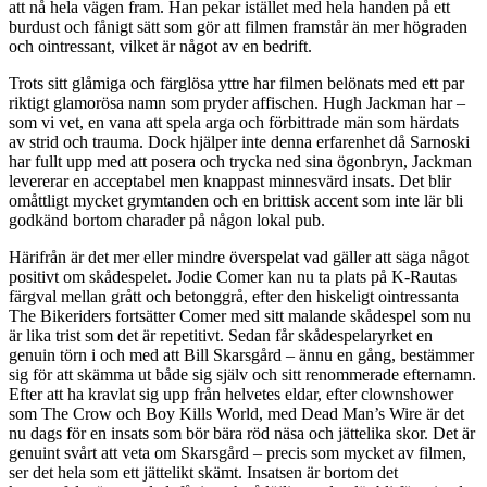
att nå hela vägen fram. Han pekar istället med hela handen på ett
burdust och fånigt sätt som gör att filmen framstår än mer högraden
och ointressant, vilket är något av en bedrift.
Trots sitt glåmiga och färglösa yttre har filmen belönats med ett par
riktigt glamorösa namn som pryder affischen. Hugh Jackman har –
som vi vet, en vana att spela arga och förbittrade män som härdats
av strid och trauma. Dock hjälper inte denna erfarenhet då Sarnoski
har fullt upp med att posera och trycka ned sina ögonbryn, Jackman
levererar en acceptabel men knappast minnesvärd insats. Det blir
omåttligt mycket grymtanden och en brittisk accent som inte lär bli
godkänd bortom charader på någon lokal pub.
Härifrån är det mer eller mindre överspelat vad gäller att säga något
positivt om skådespelet. Jodie Comer kan nu ta plats på K-Rautas
färgval mellan grått och betonggrå, efter den hiskeligt ointressanta
The Bikeriders fortsätter Comer med sitt malande skådespel som nu
är lika trist som det är repetitivt. Sedan får skådespelaryrket en
genuin törn i och med att Bill Skarsgård – ännu en gång, bestämmer
sig för att skämma ut både sig själv och sitt renommerade efternamn.
Efter att ha kravlat sig upp från helvetes eldar, efter clownshower
som The Crow och Boy Kills World, med Dead Man’s Wire är det
nu dags för en insats som bör bära röd näsa och jättelika skor. Det är
genuint svårt att veta om Skarsgård – precis som mycket av filmen,
ser det hela som ett jättelikt skämt. Insatsen är bortom det