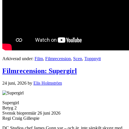
Arkiverad under:
Film
,
Filmrecension
,
Scen
,
Toppnytt
Filmrecension: Supergirl
24 juni, 2026
by
Elis Holmström
Supergirl
Betyg 2
Svensk biopremiär 26 juni 2026
Regi Craig Gillespie
DC Studios chef James Gunn var – och är, inte särskilt skygg med