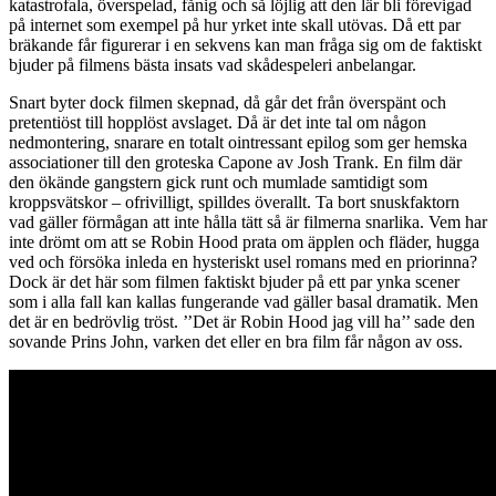
katastrofala, överspelad, fånig och så löjlig att den lär bli förevigad
på internet som exempel på hur yrket inte skall utövas. Då ett par
bräkande får figurerar i en sekvens kan man fråga sig om de faktiskt
bjuder på filmens bästa insats vad skådespeleri anbelangar.
Snart byter dock filmen skepnad, då går det från överspänt och
pretentiöst till hopplöst avslaget. Då är det inte tal om någon
nedmontering, snarare en totalt ointressant epilog som ger hemska
associationer till den groteska Capone av Josh Trank. En film där
den ökände gangstern gick runt och mumlade samtidigt som
kroppsvätskor – ofrivilligt, spilldes överallt. Ta bort snuskfaktorn
vad gäller förmågan att inte hålla tätt så är filmerna snarlika. Vem har
inte drömt om att se Robin Hood prata om äpplen och fläder, hugga
ved och försöka inleda en hysteriskt usel romans med en priorinna?
Dock är det här som filmen faktiskt bjuder på ett par ynka scener
som i alla fall kan kallas fungerande vad gäller basal dramatik. Men
det är en bedrövlig tröst. ’’Det är Robin Hood jag vill ha’’ sade den
sovande Prins John, varken det eller en bra film får någon av oss.