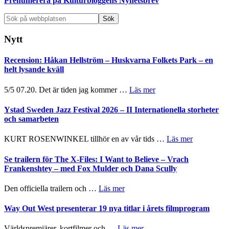
Prenumerera på Kulturbloggens Nyhetsbrev
Sök
på
webbplatsen
Nytt
Recension: Håkan Hellström – Huskvarna Folkets Park – en
helt lysande kväll
om
5/5 07.20. Det är tiden jag kommer …
Läs mer
Recension:
Håkan
Ystad Sweden Jazz Festival 2026 – II Internationella storheter
Hellström
och samarbeten
–
Huskvarna
om
KURT ROSENWINKEL tillhör en av vår tids …
Läs mer
Folkets
Ystad
Park
Sweden
Se trailern för The X-Files: I Want to Believe – Vrach
–
Jazz
Frankenshtey – med Fox Mulder och Dana Scully
en
Festival
helt
2026
om
Den officiella trailern och …
Läs mer
lysande
–
Se
kväll
II
trailern
Way Out West presenterar 19 nya titlar i årets filmprogram
Internatione
för
storheter
The
om
Världspremiärer, kortfilmer och …
Läs mer