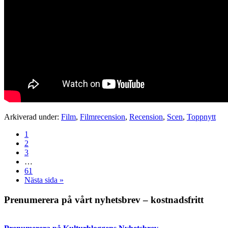
Arkiverad under:
Film
,
Filmrecension
,
Recension
,
Scen
,
Toppnytt
Sida
1
Sida
2
Sida
3
Interimistiska
…
sidor
Sida
61
utelämnas
Go
Nästa sida »
to
Primärt
Prenumerera på vårt nyhetsbrev – kostnadsfritt
sidofält