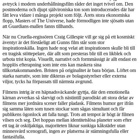
avtryck i modern underhållningsfilm råder det inget tvivel om. Den
postmoderna och djupt självironiska ton som introducerades där har
fått leva vidare i många projekt som följt. Årets stora ekonomiska
flopp, Masters of The Universe, hade förmodligen inte sjösatts utan
att Guardians-mallen fanns tillhands.
När nu Cruella-regissören Craig Gillespie vill ge sig på ett kosmiskt
äventyr är det förståeligt att Gunns film står som stor
inspirationskälla. Ingen hade nog velat att inspirationen skulle bli till
en tragisk stöttepelare, där allt som presteras blir till en likblek och
urbota trist kopia. Visuellt, narrativt och formmässigt är allt endast en
hopplös efterapning som inte ens kan maskera sina
tillkortakommanden. Bristen på originalitet är bara början. Löftet om
starka narrativ, som inte dikteras av bolagsstyrelser eller externa
viljor, tycks ha förpassats till närmsta avgrund.
Filmens intrig är en häpnadsväckande gyttja, där den emotionella
kärnan avverkas så slarvigt och nästintill parodiskt att stora delar av
filmens mer jordnära scener faller pladask. Filmens humor ger ifrån
sig samma läten som tusen stockar som sågas simultant och får
publikens ögonlock att falla tungt. Trots att tempot är högt är filmen
vilsen och seg. Det hoppas mellan identitetslösa planeter som efter
ett tag är oskiljaktiga, majoriteten liknar sunkiga kåkstäder utan
minnesvärd scenografi, ingen av platserna är stämningsfulla eller
fantasifulla.