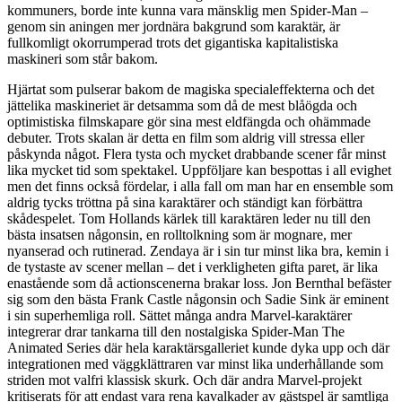
kommuners, borde inte kunna vara mänsklig men Spider-Man –
genom sin aningen mer jordnära bakgrund som karaktär, är
fullkomligt okorrumperad trots det gigantiska kapitalistiska
maskineri som står bakom.
Hjärtat som pulserar bakom de magiska specialeffekterna och det
jättelika maskineriet är detsamma som då de mest blåögda och
optimistiska filmskapare gör sina mest eldfängda och ohämmade
debuter. Trots skalan är detta en film som aldrig vill stressa eller
påskynda något. Flera tysta och mycket drabbande scener får minst
lika mycket tid som spektakel. Uppföljare kan bespottas i all evighet
men det finns också fördelar, i alla fall om man har en ensemble som
aldrig tycks tröttna på sina karaktärer och ständigt kan förbättra
skådespelet. Tom Hollands kärlek till karaktären leder nu till den
bästa insatsen någonsin, en rolltolkning som är mognare, mer
nyanserad och rutinerad. Zendaya är i sin tur minst lika bra, kemin i
de tystaste av scener mellan – det i verkligheten gifta paret, är lika
enastående som då actionscenerna brakar loss. Jon Bernthal befäster
sig som den bästa Frank Castle någonsin och Sadie Sink är eminent
i sin superhemliga roll. Sättet många andra Marvel-karaktärer
integrerar drar tankarna till den nostalgiska Spider-Man The
Animated Series där hela karaktärsgalleriet kunde dyka upp och där
integrationen med väggklättraren var minst lika underhållande som
striden mot valfri klassisk skurk. Och där andra Marvel-projekt
kritiserats för att endast vara rena kavalkader av gästspel är samtliga