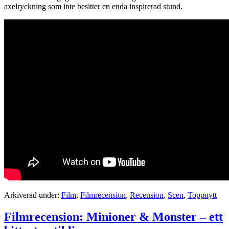
axelryckning som inte besitter en enda inspirerad stund.
Arkiverad under:
Film
,
Filmrecension
,
Recension
,
Scen
,
Toppnytt
Filmrecension: Minioner & Monster – ett