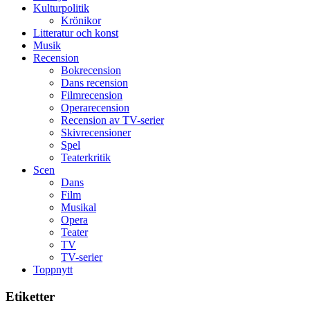
styra
storform
Kulturpolitik
Mauri?
Krönikor
Litteratur och konst
Musik
Recension
Bokrecension
Dans recension
Filmrecension
Operarecension
Recension av TV-serier
Skivrecensioner
Spel
Teaterkritik
Scen
Dans
Film
Musikal
Opera
Teater
TV
TV-serier
Toppnytt
Etiketter