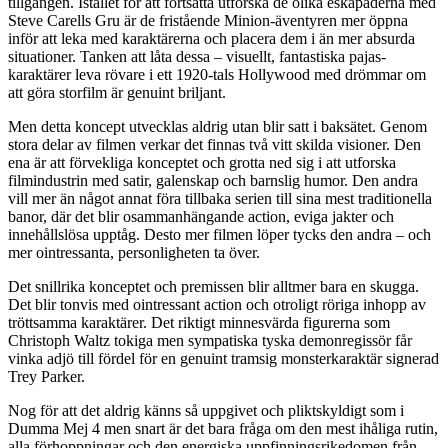
tillgången. Istället för att fortsätta utforska de olika eskapaderna med
Steve Carells Gru är de fristående Minion-äventyren mer öppna
inför att leka med karaktärerna och placera dem i än mer absurda
situationer. Tanken att låta dessa – visuellt, fantastiska pajas-
karaktärer leva rövare i ett 1920-tals Hollywood med drömmar om
att göra storfilm är genuint briljant.
Men detta koncept utvecklas aldrig utan blir satt i baksätet. Genom
stora delar av filmen verkar det finnas två vitt skilda visioner. Den
ena är att förvekliga konceptet och grotta ned sig i att utforska
filmindustrin med satir, galenskap och barnslig humor. Den andra
vill mer än något annat föra tillbaka serien till sina mest traditionella
banor, där det blir osammanhängande action, eviga jakter och
innehållslösa upptåg. Desto mer filmen löper tycks den andra – och
mer ointressanta, personligheten ta över.
Det snillrika konceptet och premissen blir alltmer bara en skugga.
Det blir tonvis med ointressant action och otroligt röriga inhopp av
tröttsamma karaktärer. Det riktigt minnesvärda figurerna som
Christoph Waltz tokiga men sympatiska tyska demonregissör får
vinka adjö till fördel för en genuint tramsig monsterkaraktär signerad
Trey Parker.
Nog för att det aldrig känns så uppgivet och pliktskyldigt som i
Dumma Mej 4 men snart är det bara fråga om den mest ihåliga rutin,
alla förhoppningar och den energiska uppfinningsrikedomen från