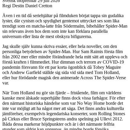
Svensk biopremiär 29 juli 2026
Regi Destin Daniel Cretton
Även i en tid då seriehjältar på filmduken börjat tappa sin gudalika
lyster, där cynism och spydighet gentemot uttrycket ses som lika
trendigt som en matcha-latte från Södermalm, bibehåller Spider-Man
sin relevans även hos dem som inte kan förklara parallella
universum eller lista de mest obskyra bifigurerna.
Jag skulle själv kunna skriva essäer, eller hela noveller, om den
personliga betydelsen av Spider-Man. Hur Sam Raimis första film
från 2002 mer eller mindre förändrande hela mitt sätt att uppleva och
förstå kraften i filmmediet. Hur dimman och terrorn av COVID-19
pandemin försvann för ett par korta ögonblick då Tobey Maguire
och Andrew Garfield ställde sig sida vid sida med Tom Holland,
eller hur förödande magisk den animerade Across The Spider-Verse
var.
När Tom Holland nu gör sin fjärde – fristående, film om världens
kanske mest älskade superhjälte finns dock vissa farhågor. För efter
den närmast historiska händelse som var No Way Home borde det
inte var möjligt att ha något mer att säga. Det finns andra kulturella
jämförelser, exempelvis legendariska konserter, som Rolling Stones
på Cirkus eller Bruce Springsteens andra spelning på Ullevi 2012.
Båda dessa markerar höjdpunkter och är i det närmaste felfria
stunder som aldrig kan upprepas, än mindre borde försöka