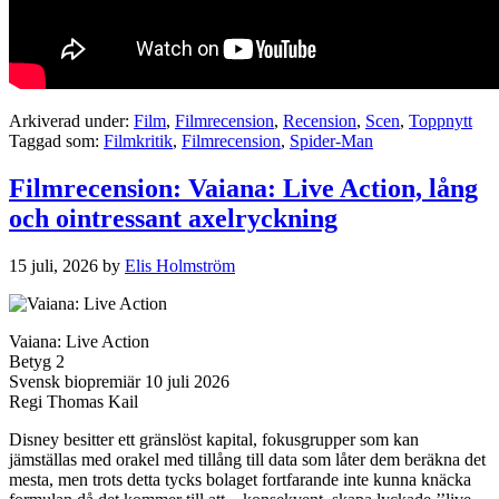
Arkiverad under:
Film
,
Filmrecension
,
Recension
,
Scen
,
Toppnytt
Taggad som:
Filmkritik
,
Filmrecension
,
Spider-Man
Filmrecension: Vaiana: Live Action, lång
och ointressant axelryckning
15 juli, 2026
by
Elis Holmström
Vaiana: Live Action
Betyg 2
Svensk biopremiär 10 juli 2026
Regi Thomas Kail
Disney besitter ett gränslöst kapital, fokusgrupper som kan
jämställas med orakel med tillång till data som låter dem beräkna det
mesta, men trots detta tycks bolaget fortfarande inte kunna knäcka