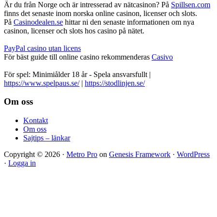
Är du från Norge och är intresserad av nätcasinon? På
Spillsen.com
finns det senaste inom norska online casinon, licenser och slots.
På
Casinodealen.se
hittar ni den senaste informationen om nya
casinon, licenser och slots hos casino på nätet.
PayPal casino utan licens
För bäst guide till online casino rekommenderas
Casivo
För spel: Minimiålder 18 år - Spela ansvarsfullt |
https://www.spelpaus.se/
|
https://stodlinjen.se/
Footer
Om oss
Kontakt
Om oss
Sajtips – länkar
Copyright © 2026 ·
Metro Pro
on
Genesis Framework
·
WordPress
·
Logga in