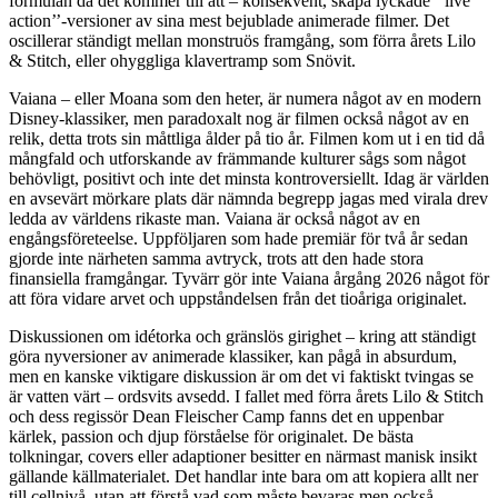
formulan då det kommer till att – konsekvent, skapa lyckade ’’live
action’’-versioner av sina mest bejublade animerade filmer. Det
oscillerar ständigt mellan monstruös framgång, som förra årets Lilo
& Stitch, eller ohyggliga klavertramp som Snövit.
Vaiana – eller Moana som den heter, är numera något av en modern
Disney-klassiker, men paradoxalt nog är filmen också något av en
relik, detta trots sin måttliga ålder på tio år. Filmen kom ut i en tid då
mångfald och utforskande av främmande kulturer sågs som något
behövligt, positivt och inte det minsta kontroversiellt. Idag är världen
en avsevärt mörkare plats där nämnda begrepp jagas med virala drev
ledda av världens rikaste man. Vaiana är också något av en
engångsföreteelse. Uppföljaren som hade premiär för två år sedan
gjorde inte närheten samma avtryck, trots att den hade stora
finansiella framgångar. Tyvärr gör inte Vaiana årgång 2026 något för
att föra vidare arvet och uppståndelsen från det tioåriga originalet.
Diskussionen om idétorka och gränslös girighet – kring att ständigt
göra nyversioner av animerade klassiker, kan pågå in absurdum,
men en kanske viktigare diskussion är om det vi faktiskt tvingas se
är vatten värt – ordsvits avsedd. I fallet med förra årets Lilo & Stitch
och dess regissör Dean Fleischer Camp fanns det en uppenbar
kärlek, passion och djup förståelse för originalet. De bästa
tolkningar, covers eller adaptioner besitter en närmast manisk insikt
gällande källmaterialet. Det handlar inte bara om att kopiera allt ner
till cellnivå, utan att förstå vad som måste bevaras men också