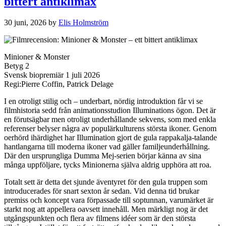
bittert antiklimax
30 juni, 2026
by
Elis Holmström
Minioner & Monster
Betyg 2
Svensk biopremiär 1 juli 2026
Regi:Pierre Coffin, Patrick Delage
I en otroligt stilig och – underbart, nördig introduktion får vi se
filmhistoria sedd från animationsstudion Illuminations ögon. Det är
en förutsägbar men otroligt underhållande sekvens, som med enkla
referenser belyser några av populärkulturens största ikoner. Genom
oerhörd ihärdighet har Illumination gjort de gula rappakalja-talande
hantlangarna till moderna ikoner vad gäller familjeunderhållning.
Där den ursprungliga Dumma Mej-serien börjar känna av sina
många uppföljare, tycks Minionerna själva aldrig upphöra att roa.
Totalt sett är detta det sjunde äventyret för den gula truppen som
introducerades för snart sexton år sedan. Vid denna tid brukar
premiss och koncept vara förpassade till soptunnan, varumärket är
starkt nog att appellera oavsett innehåll. Men märkligt nog är det
utgångspunkten och flera av filmens idéer som är den största