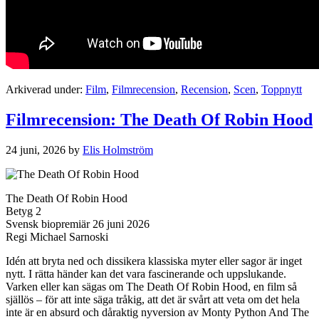
Arkiverad under:
Film
,
Filmrecension
,
Recension
,
Scen
,
Toppnytt
Filmrecension: The Death Of Robin Hood
24 juni, 2026
by
Elis Holmström
The Death Of Robin Hood
Betyg 2
Svensk biopremiär 26 juni 2026
Regi Michael Sarnoski
Idén att bryta ned och dissikera klassiska myter eller sagor är inget
nytt. I rätta händer kan det vara fascinerande och uppslukande.
Varken eller kan sägas om The Death Of Robin Hood, en film så
själlös – för att inte säga tråkig, att det är svårt att veta om det hela
inte är en absurd och dåraktig nyversion av Monty Python And The