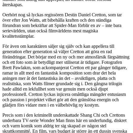
återskapas.
Oerhört nog så lyckas regissören Destin Daniel Cretton, som tar
över efter Jon Watts, att bibehålla kraften och den ständiga
förundran som bekräftar att Spider-Man förblir en av – inte bara
serievärlden, utan också filmvärldens mest magiska
kvalitetsstämplar.
För även om karaktären säljer sig själv och kan appellera till
generation efter generation så väljer Cretton att göra en rad
förändringar. Det börjar med en ny och mer atmosfärsik färgsättning
och ett foto som är betydligt mer stiliserat är tidigare. Fotografen
Brett Pawlakm, som ackompanjerat Cretton ett par gånger tidigare,
ramar in allt med en fantastisk komposition som drar det hela
aningen mer åt det fantastiska än det – avsiktligen, platta och
realistiska, som Watts filmer grundade sig i. Den gångna trilogin
hade alltid en lekfullhet som var genuin men också djupt
professionell. Cretton lyckas injicera omåttliga mängder entusiasm
och passion i projektet vilket gör att den gränslösa energin och
glädjen förs vidare men i en välbehövlig ny kostym.
Precis som i den kriminellt underskattade Shang Chi och Crettons
underbara TV-serie Wonder Man finns här en underfundig, diskret
och varm komik som aldrig ter sig skapad av någon stel
skrattkommitté. En film, vars budget är större än ett dussin svenska