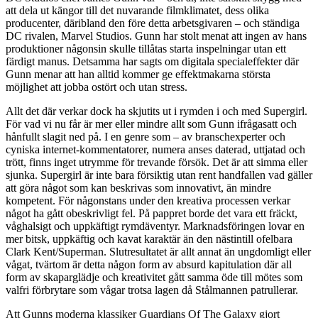
att dela ut kängor till det nuvarande filmklimatet, dess olika
producenter, däribland den före detta arbetsgivaren – och ständiga
DC rivalen, Marvel Studios. Gunn har stolt menat att ingen av hans
produktioner någonsin skulle tillåtas starta inspelningar utan ett
färdigt manus. Detsamma har sagts om digitala specialeffekter där
Gunn menar att han alltid kommer ge effektmakarna största
möjlighet att jobba ostört och utan stress.
Allt det där verkar dock ha skjutits ut i rymden i och med Supergirl.
För vad vi nu får är mer eller mindre allt som Gunn ifrågasatt och
hånfullt slagit ned på. I en genre som – av branschexperter och
cyniska internet-kommentatorer, numera anses daterad, uttjatad och
trött, finns inget utrymme för trevande försök. Det är att simma eller
sjunka. Supergirl är inte bara försiktig utan rent handfallen vad gäller
att göra något som kan beskrivas som innovativt, än mindre
kompetent. För någonstans under den kreativa processen verkar
något ha gått obeskrivligt fel. På pappret borde det vara ett fräckt,
våghalsigt och uppkäftigt rymdäventyr. Marknadsföringen lovar en
mer bitsk, uppkäftig och kavat karaktär än den nästintill ofelbara
Clark Kent/Superman. Slutresultatet är allt annat än ungdomligt eller
vågat, tvärtom är detta någon form av absurd kapitulation där all
form av skaparglädje och kreativitet gått samma öde till mötes som
valfri förbrytare som vågar trotsa lagen då Stålmannen patrullerar.
Att Gunns moderna klassiker Guardians Of The Galaxy gjort