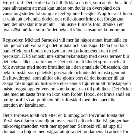
Holy Grail. Det skulle i alla fall förklara en del, som att det hela är så
pass allvarsamt att man kan undra om det är en överspänd och
vansinnig studenttolkning av Det Sjunde Inseglet. Nog för att filmen
är tänkt att avhandla döden och reflektioner kring det förgångna,
men det ursäktar inte att allt – inklusive filmens foto, dränks i ett
nyanslöst mörker som får det hela att kännas osannolikt monotont.
Regissören Michael Sarnoski vill mer än något annat framhålla en
udd genom att vältra sig i det brutala och smutsiga. Detta har dock
bara effekt om blodet och gyttjan nyttjas kompetent och med
precision. Då Sarnoski inte stiftat bekantskap med dessa termer blir
det hela istället skrattretande. Det kvittar att blodet sprutar och att
folk avrättas med större brutalitet än i den omtalade Obsession, det
hela framstår som patetiskt poserande och inte det minsta genuint.
En huvudregel, som alltför ofta glöms bort då det kommer till att
skapa tolkningar av historiska eller kända figurer är att filmskaparen
måste bygga upp en version som kopplar an till publiken. Det räcker
inte med att kasta fram en ikon som Robin Hood, det krävs ändå en
tydlig profil så att publiken blir införstådd med den specifika
iteration av karaktären.
Detta förbises totalt och efter en klumpig och förvirrad första del
förväntas tittaren vara djupt investerad i allt och alla. Få gånger har
mikrovågsmetoden varit mer uppenbar, Sarnoski vill nå upp till
dramatiska höjder men vägrar att göra det fundamentala arbetet för