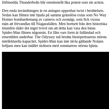
förbisedda Thunderbolts blir emotionellt lika potent som sin action.
Den enda invändningen är en aningen uppenbar twist i berättelsen.
Sedan kan filmen inte bjuda på samma gränslösa extas som No Way
Homes bombardemang av cameos och nostalgi, som fick vuxna
män att förvandlas till Niagarafallen. Men bortsett från den historiska
triumfen råder det inget tvivel om att detta kan vara den bästa
Spider-Man filmen någonsin. En film vars form är fulländad och
ensemblen underbar. The Odyssey må besitta biorepertoarens största
intellektuella kapacitet, Spider-Man kan inte tävla gällande Nolans
briljans men kan istället stoltsera med sommarens största hjärta.