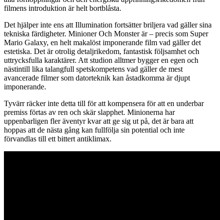
filmens introduktion är helt bortblåsta.
Det hjälper inte ens att Illumination fortsätter briljera vad gäller sina
tekniska färdigheter. Minioner Och Monster är – precis som Super
Mario Galaxy, en helt makalöst imponerande film vad gäller det
estetiska. Det är otrolig detaljrikedom, fantastisk följsamhet och
uttrycksfulla karaktärer. Att studion alltmer bygger en egen och
nästintill lika talangfull spetskompetens vad gäller de mest
avancerade filmer som datorteknik kan åstadkomma är djupt
imponerande.
Tyvärr räcker inte detta till för att kompensera för att en underbar
premiss förtas av ren och skär slapphet. Minionerna har
uppenbarligen fler äventyr kvar att ge sig ut på, det är bara att
hoppas att de nästa gång kan fullfölja sin potential och inte
förvandlas till ett bittert antiklimax.