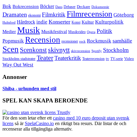
Bok
Bokrecension
Böcker
Deckare
Debaser
Dokumentär
Dans
Filmrecension
Dramaten
Filmkritik
Göteborg
ekonomi
Konserter
Hårdrock
indie
Kulturpolitik
Kultur
Konst
Hultsfred
Musik
Politik
Musikfestival
Medier
Musikvideo
Opera
Recension
samhälle
Popmusik
Rockmusik
recensioner
rock
Scen
skivnytt
Scenkonst
Stockholm
skivrecension
Spotify
Teater
Teaterkritik
Video
Stockholms stadsteater
tv
Teaterrecension
TV-serie
Way Out West
Annonser
Shiba - urhunden med stil
SPEL KAN SKAPA BEROENDE
För den som letar efter ett
casino med 10 euro deposit utan svensk
licens
så är
SpelaCasino.io
en riktigt bra resurs. Där listar de och
recenserar alla tillgängliga alternativ.