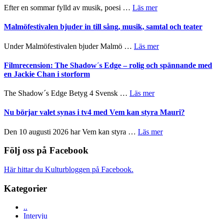
genrens
spännande
om
Efter en sommar fylld av musik, poesi …
Läs mer
vidsträckta
och
Lena
terräng
ger
Endre,
Malmöfestivalen bjuder in till sång, musik, samtal och teater
mycket
Hannes
att
Meidal
om
Under Malmöfestivalen bjuder Malmö …
Läs mer
tänka
och
Malmöfestivalen
på
Roland
bjuder
Filmrecension: The Shadow´s Edge – rolig och spännande med
Pöntinen
in
en Jackie Chan i storform
avslutar
till
Scensommar
sång,
om
The Shadow´s Edge Betyg 4 Svensk …
Läs mer
på
musik,
Filmrecension:
Artipelag
samtal
The
Nu börjar valet synas i tv4 med Vem kan styra Mauri?
och
Shadow
teater
´s
om
Den 10 augusti 2026 har Vem kan styra …
Läs mer
Edge
Nu
–
börjar
Följ oss på Facebook
rolig
valet
och
synas
Här hittar du Kulturbloggen på Facebook.
spännande
i
med
tv4
Kategorier
en
med
Jackie
Vem
Chan
..
kan
i
Intervju