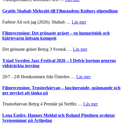
och
X-
Way
samarbeten
Files:
Out
Grattis Shahab Mehrabi till Filmstadens Kulturs stipendium
I
West
Want
presenterar
om
Farbror Ali och jag (2026). Shahab …
Läs mer
to
19
Grattis
Believe
nya
Shahab
Filmrecension: Det grönaste gräset – en humoristisk och
–
titlar
Mehrabi
hjärtevarm lättsam kompott
Vrach
i
till
Frankenshtey
årets
Filmstadens
–
om
Det grönaste gräset Betyg 3 Svensk …
Läs mer
filmprogram
Kulturs
med
Filmrecension:
stipendium
Fox
Det
Ystad Sweden Jazz Festival 2026 – I Delvis bortom genrens
Mulder
grönaste
vidsträckta terräng
och
gräset
Dana
–
om
29/7 - 2/8 Hemkommen från Österlen …
Läs mer
Scully
en
Ystad
humoristisk
Sweden
Filmrecension: Trustorhärvan – fascinerande, spännande och
och
Jazz
ger mycket att tänka på
hjärtevarm
Festival
lättsam
2026
om
Trustorhärvan Betyg 4 Premiär på Netflix …
Läs mer
kompott
–
Filmrecension:
I
Trustorhärvan
Lena Endre, Hannes Meidal och Roland Pöntinen avslutar
Delvis
–
Scensommar på Artipelag
bortom
fascinerande,