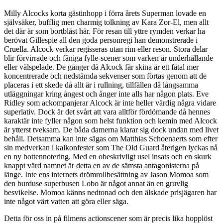
Milly Alcocks korta gästinhopp i förra årets Superman lovade en
självsäker, bufflig men charmig tolkning av Kara Zor-El, men allt
det där är som bortblåst här. För resan till yttre rymden verkar ha
berövat Gillespie all den goda personregi han demonstrerade i
Cruella. Alcock verkar regisseras utan rim eller reson. Stora delar
blir förvirrade och fåniga fylle-scener som varken är underhållande
eller välspelade. De gånger då Alcock får skina är ett fåtal mer
koncentrerade och nedstämda sekvenser som förtas genom att de
placeras i ett skede då allt är i rullning, tillfällen då långsamma
utläggningar kring ångest och ånger inte alls har någon plats. Eve
Ridley som ackompanjerar Alcock är inte heller värdig några vidare
superlativ. Dock är det svårt att vara alltför fördömande då hennes
karaktär inte fyller någon som helst funktion och kemin med Alcock
är ytterst tveksam. De båda damerna klarar sig dock undan med livet
behåll. Detsamma kan inte sägas om Matthias Schoenaerts som efter
sin medverkan i kalkonfester som The Old Guard återigen lyckas nå
en ny bottennotering. Med en obeskrivligt usel insats och en skurk
knappt värd namnet är detta en av de sämsta antagonisterna på
länge. Inte ens internets drömrollbesättning av Jason Momoa som
den burduse superbusen Lobo är något annat än en gruvlig
besvikelse. Momoa känns nedtonad och den älskade prisjägaren har
inte något värt vatten att göra eller säga.
Detta för oss in på filmens actionscener som är precis lika hopplöst