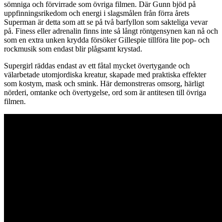
sömniga och förvirrade som övriga filmen. Där Gunn bjöd på
uppfinningsrikedom och energi i slagsmålen från förra årets
Superman är detta som att se på två barfyllon som sakteliga vevar
på. Finess eller adrenalin finns inte så långt röntgensynen kan nå och
som en extra unken krydda försöker Gillespie tillföra lite pop- och
rockmusik som endast blir plågsamt krystad.
Supergirl räddas endast av ett fåtal mycket övertygande och
välarbetade utomjordiska kreatur, skapade med praktiska effekter
som kostym, mask och smink. Här demonstreras omsorg, härligt
nörderi, omtanke och övertygelse, ord som är antitesen till övriga
filmen.