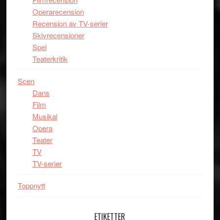
Operarecension
Recension av TV-serier
Skivrecensioner
Spel
Teaterkritik
Scen
Dans
Film
Musikal
Opera
Teater
TV
TV-serier
Toppnytt
ETIKETTER