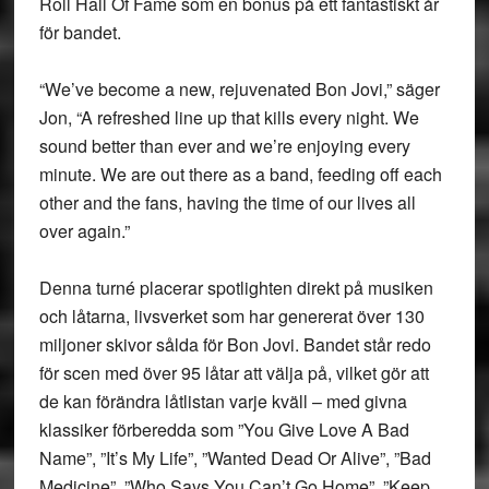
Roll Hall Of Fame som en bonus på ett fantastiskt år
för bandet.
“We’ve become a new, rejuvenated Bon Jovi,” säger
Jon, “A refreshed line up that kills every night. We
sound better than ever and we’re enjoying every
minute. We are out there as a band, feeding off each
other and the fans, having the time of our lives all
over again.”
Denna turné placerar spotlighten direkt på musiken
och låtarna, livsverket som har genererat över 130
miljoner skivor sålda för Bon Jovi. Bandet står redo
för scen med över 95 låtar att välja på, vilket gör att
de kan förändra låtlistan varje kväll – med givna
klassiker förberedda som ”You Give Love A Bad
Name”, ”It’s My Life”, ”Wanted Dead Or Alive”, ”Bad
Medicine”, ”Who Says You Can’t Go Home”, ”Keep