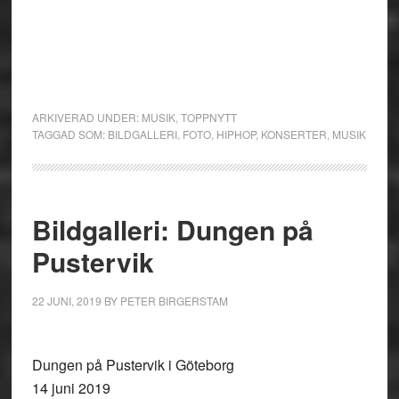
ARKIVERAD UNDER:
MUSIK
,
TOPPNYTT
TAGGAD SOM:
BILDGALLERI
,
FOTO
,
HIPHOP
,
KONSERTER
,
MUSIK
Bildgalleri: Dungen på
Pustervik
22 JUNI, 2019
BY
PETER BIRGERSTAM
Dungen på Pustervik i Göteborg
14 juni 2019