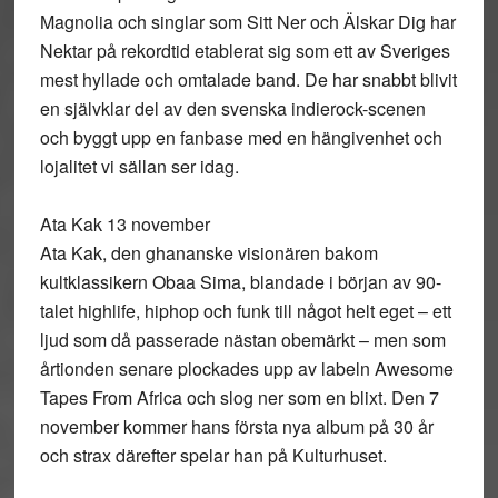
Magnolia och singlar som Sitt Ner och Älskar Dig har
Nektar på rekordtid etablerat sig som ett av Sveriges
mest hyllade och omtalade band. De har snabbt blivit
en självklar del av den svenska indierock-scenen
och byggt upp en fanbase med en hängivenhet och
lojalitet vi sällan ser idag.
Ata Kak 13 november
Ata Kak, den ghananske visionären bakom
kultklassikern Obaa Sima, blandade i början av 90-
talet highlife, hiphop och funk till något helt eget – ett
ljud som då passerade nästan obemärkt – men som
årtionden senare plockades upp av labeln Awesome
Tapes From Africa och slog ner som en blixt. Den 7
november kommer hans första nya album på 30 år
och strax därefter spelar han på Kulturhuset.