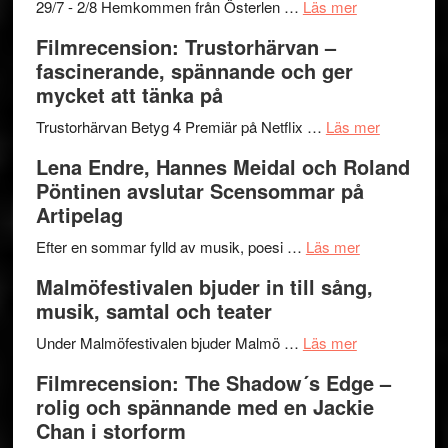
och
–
om
29/7 - 2/8 Hemkommen från Österlen …
Läs mer
Dana
en
Ystad
Filmrecension: Trustorhärvan –
Scully
humoristisk
Sweden
fascinerande, spännande och ger
och
Jazz
mycket att tänka på
hjärtevarm
Festival
lättsam
2026
om
Trustorhärvan Betyg 4 Premiär på Netflix …
Läs mer
kompott
–
Filmrecens
Lena Endre, Hannes Meidal och Roland
I
Trustorhä
Pöntinen avslutar Scensommar på
Delvis
–
Artipelag
bortom
fascineran
genrens
om
spännand
Efter en sommar fylld av musik, poesi …
Läs mer
vidsträckta
Lena
och
Malmöfestivalen bjuder in till sång,
terräng
Endre,
ger
musik, samtal och teater
Hannes
mycket
om
Meidal
att
Under Malmöfestivalen bjuder Malmö …
Läs mer
Malmöfestiva
och
tänka
Filmrecension: The Shadow´s Edge –
bjuder
Roland
på
rolig och spännande med en Jackie
in
Pöntinen
Chan i storform
till
avslutar