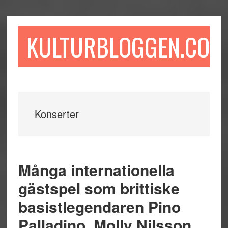
Hoppa
Hoppa
Hoppa
till
till
till
huvudinnehåll
det
sidfot
KULTURBLOGGEN.COM
primära
sidofältet
Konserter
Många internationella
gästspel som brittiske
basistlegendaren Pino
Palladino, Molly Nilsson,