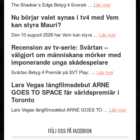
om
sång,
Scensommar
The Shadow´s Edge Betyg 4 Svensk …
Läs mer
Filmrecension
musik,
på
Nu börjar valet synas i tv4 med Vem
The
samtal
Artipelag
kan styra Mauri?
Shadow
och
´s
teater
om
Den 10 augusti 2026 har Vem kan styra …
Läs mer
Edge
Nu
Recension av tv-serie: Svärtan –
–
börjar
välgjort om människans mörker med
rolig
valet
imponerande unga skådespelare
och
synas
spännande
om
i
Svärtan Betyg 4 Premiär på SVT Play: …
Läs mer
med
Recension
tv4
Lars Vegas långfilmsdebut ARNE
en
av
med
GOES TO SPACE får världspremiär i
Jackie
tv-
Vem
Toronto
Chan
serie:
kan
i
Svärtan
styra
om
Lars Vegas långfilmsdebut ARNE GOES TO …
Läs mer
storform
–
Mauri?
Lars
välgjort
Vegas
FÖLJ OSS PÅ FACEBOOK
om
långfi
människans
ARNE