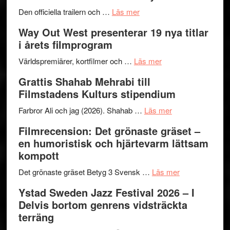
om
Den officiella trailern och …
Läs mer
Se
Way Out West presenterar 19 nya titlar
trailern
i årets filmprogram
för
The
om
Världspremiärer, kortfilmer och …
Läs mer
X-
Way
Grattis Shahab Mehrabi till
Files:
Out
Filmstadens Kulturs stipendium
I
West
Want
presenterar
om
Farbror Ali och jag (2026). Shahab …
Läs mer
to
19
Grattis
Filmrecension: Det grönaste gräset –
Believe
nya
Shahab
en humoristisk och hjärtevarm lättsam
–
titlar
Mehrabi
kompott
Vrach
i
till
Frankenshtey
årets
Filmstadens
om
Det grönaste gräset Betyg 3 Svensk …
Läs mer
–
filmprogram
Kulturs
Filmrecension:
Ystad Sweden Jazz Festival 2026 – I
med
stipendium
Det
Delvis bortom genrens vidsträckta
Fox
grönaste
terräng
Mulder
gräset