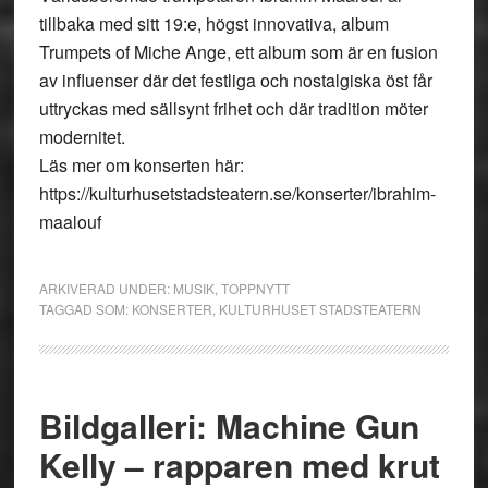
tillbaka med sitt 19:e, högst innovativa, album
Trumpets of Miche Ange, ett album som är en fusion
av influenser där det festliga och nostalgiska öst får
uttryckas med sällsynt frihet och där tradition möter
modernitet.
Läs mer om konserten här:
https://kulturhusetstadsteatern.se/konserter/ibrahim-
maalouf
ARKIVERAD UNDER:
MUSIK
,
TOPPNYTT
TAGGAD SOM:
KONSERTER
,
KULTURHUSET STADSTEATERN
Bildgalleri: Machine Gun
Kelly – rapparen med krut