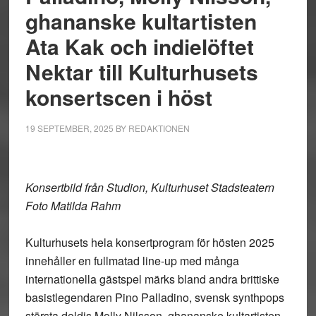
ghananske kultartisten
Ata Kak och indielöftet
Nektar till Kulturhusets
konsertscen i höst
19 SEPTEMBER, 2025
BY
REDAKTIONEN
Konsertbild från Studion, Kulturhuset Stadsteatern
Foto Matilda Rahm
Kulturhusets hela konsertprogram för hösten 2025
innehåller en fullmatad line-up med många
internationella gästspel märks bland andra brittiske
basistlegendaren Pino Palladino, svensk synthpops
största doldis Molly Nilsson, ghananske kultartisten