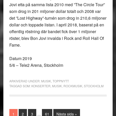
Jovi etta på samma lista 2010 med ”The Circle Tour”
som drog in 201 miljoner dollar totalt och 2008 var
det ”Lost Highway”-turnén som drog in 210,6 miljoner
dollar och toppade listan. I april 2018, baserat på en
offentlig röstning där bandet fick över 1 miljoner
röster, blev Bon Jovi invalda i Rock and Roll Hall Of
Fame.
Datum 2019
5/6 – Tele2 Arena, Stockholm
ARKIVERAD UNDER:
MUSIK
,
TOPPNYTT
TAGGAD SOM:
KONSERTER
,
MUSIK
,
ROCKMUSIK
,
STOCKHOLM
Interimistiska
Sida
Sida
Sida
Sida
Go
1
2
3
…
61
Nästa sida »