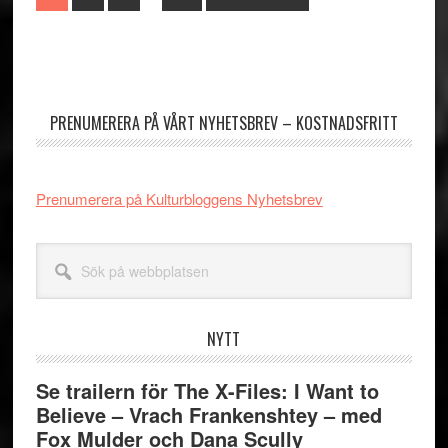
sidor
to
utelämnas
Primärt
sidofält
PRENUMERERA PÅ VÅRT NYHETSBREV – KOSTNADSFRITT
Prenumerera på Kulturbloggens Nyhetsbrev
Sök
på
webbplatsen
NYTT
Se trailern för The X-Files: I Want to
Believe – Vrach Frankenshtey – med
Fox Mulder och Dana Scully