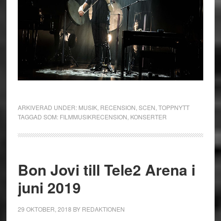
ARKIVERAD UNDER:
MUSIK
,
RECENSION
,
SCEN
,
TOPPNYTT
TAGGAD SOM:
FILMMUSIKRECENSION
,
KONSERTER
Bon Jovi till Tele2 Arena i
juni 2019
29 OKTOBER, 2018
BY
REDAKTIONEN