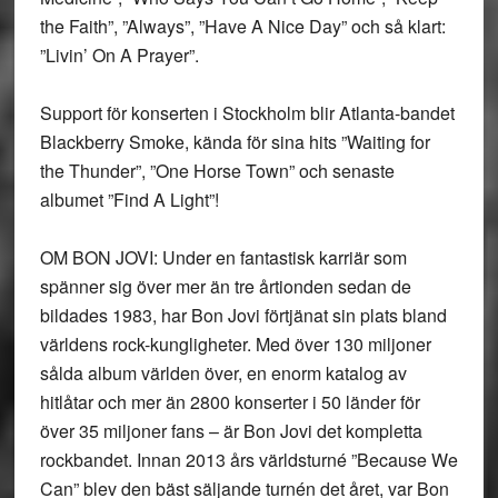
the Faith”, ”Always”, ”Have A Nice Day” och så klart:
”Livin’ On A Prayer”.
Support för konserten i Stockholm blir Atlanta-bandet
Blackberry Smoke, kända för sina hits ”Waiting for
the Thunder”, ”One Horse Town” och senaste
albumet ”Find A Light”!
OM BON JOVI: Under en fantastisk karriär som
spänner sig över mer än tre årtionden sedan de
bildades 1983, har Bon Jovi förtjänat sin plats bland
världens rock-kungligheter. Med över 130 miljoner
sålda album världen över, en enorm katalog av
hitlåtar och mer än 2800 konserter i 50 länder för
över 35 miljoner fans – är Bon Jovi det kompletta
rockbandet. Innan 2013 års världsturné ”Because We
Can” blev den bäst säljande turnén det året, var Bon