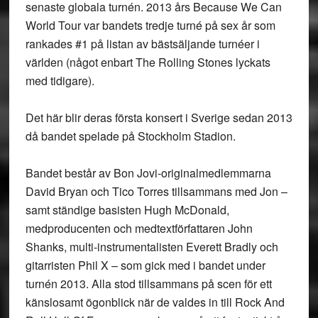
senaste globala turnén. 2013 års Because We Can
World Tour var bandets tredje turné på sex år som
rankades #1 på listan av bästsäljande turnéer i
världen (något enbart The Rolling Stones lyckats
med tidigare).
Det här blir deras första konsert i Sverige sedan 2013
då bandet spelade på Stockholm Stadion.
Bandet består av Bon Jovi-originalmedlemmarna
David Bryan och Tico Torres tillsammans med Jon –
samt ständige basisten Hugh McDonald,
medproducenten och medtextförfattaren John
Shanks, multi-instrumentalisten Everett Bradly och
gitarristen Phil X – som gick med i bandet under
turnén 2013. Alla stod tillsammans på scen för ett
känslosamt ögonblick när de valdes in till Rock And