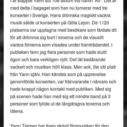
I år släppte Yann sitt 10e album vid namn ”All”. Det är
med detta i bagaget som han nu turnerar med tre
konserter i Sverige. Hans drömska magiskt vackra
musik sålde ut konserten på Göta Lejon. De 1120
platserna var upptagna med besökare som färdats dit
för att drömma sig bort i tonerna och de visuellt
vackra filmerna som visades under framträdandet. I
publeken fann jag flera personer som hade slutit
ögon och bara verkligen njöt. Det lät bedårande
vackert och musiken höll klass. Men ack, lite väl platt
från Yann själv. Han kändes som på upprevelse
genomförde konserten, var frånvarande i närvaro och
hade knappt någon kontakt med publiken. Med sig
på scenen hade han med sig ett mindre band på 3
personer som fyllde ut de långdragna tonerna och
lätena.
Yann Tiersen har även skrivit filmmusiken för den