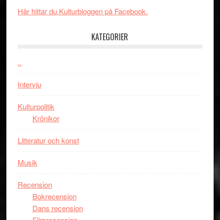
mörker
GOES
Här hittar du Kulturbloggen på Facebook.
med
TO
imponerande
SPAC
KATEGORIER
unga
får
skådespelar
världs
..
i
Toront
Intervju
Kulturpolitik
Krönikor
Litteratur och konst
Musik
Recension
Bokrecension
Dans recension
Filmrecension