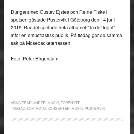
Dungen(med Gustav Ejstes och Reine Fiske i
spetsen gästade Pustervik i Göteborg den 14 juni
2019. Bandet spelade hela albumet ”Ta det lugnt”
inför en entustiastisk publik. På tisdag gör de samma
sak på Mosebacketerrassen.
Foto: Peter Birgerstam
ARKIVERAD UNDER:
MUSIK
,
TOPPNYTT
TAGGAD SOM:
FOTO
,
KONSERTER
,
MUSIK
,
PUSTERVIK