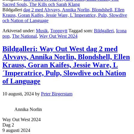
Sacred Souls, The Kills och Sarah Klang
Bildgalleri
dag 2 med Alvvays, Annika Norlin, Blondshell, Ellen
Krauss, Goran Kaifes, Jessie Ware, L´Imperatrice, Pulp, Slowdive
och Nation of Language
Arkiverad under:
Musik
,
Toppnytt
Taggad som:
Bildgalleri
,
Icona
pop
,
The National
,
Way Out West 2024
Bildgalleri: Way Out West dag 2 med
Alvvays, Annika Norlin, Blondshell, Ellen
Krauss, Goran Kaifes, Jessie Ware, L
´Imperatrice, Pulp, Slowdive och Nation
of Language
10 augusti, 2024
by
Peter Birgerstam
Annika Norlin
Way Out West 2024
Dag 2
9 augusti 2024