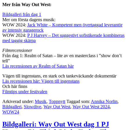
Mer från Way Out West:
Bildgalleri från dag 1
Mer om första dagens musik:
WOW 2024:
Jack White – Kompetent men övertaggad leverantör
av intensiv garagerock
WOW 2024:
P J Harvey – Det suggestivt sofistikerade kombineras
med taggig skärpa
Filmrecensioner
Från dag 1: Realm of Satan – lite av en masterclass i ”show don’t
tell”
Läs recensionen av Realm of Satan här
Vägen till ingenstans, en stark och tankeväckande dokumentär
Läs recensionen här: Vägen till ingenstans
Och här finns
Filmtips under festivalen
Arkiverad under:
Musik
,
Toppnytt
Taggad som:
Annika Norlin
,
Bildgalleri
,
Slowdive
,
Way Out West
,
Way Out West 2024
,
WOW24
Bildgalleri: Way Out West dag 1 PJ