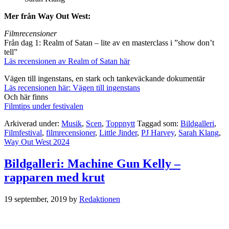
Mer från Way Out West:
Filmrecensioner
Från dag 1: Realm of Satan – lite av en masterclass i ”show don’t
tell”
Läs recensionen av Realm of Satan här
Vägen till ingenstans, en stark och tankeväckande dokumentär
Läs recensionen här: Vägen till ingenstans
Och här finns
Filmtips under festivalen
Arkiverad under:
Musik
,
Scen
,
Toppnytt
Taggad som:
Bildgalleri
,
Filmfestival
,
filmrecensioner
,
Little Jinder
,
PJ Harvey
,
Sarah Klang
,
Way Out West 2024
Bildgalleri: Machine Gun Kelly –
rapparen med krut
19 september, 2019
by
Redaktionen