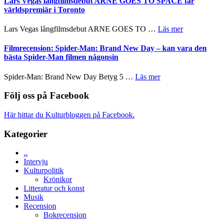
Lars Vegas långfilmsdebut ARNE GOES TO SPACE får
Jackie
Vem
tv-
världspremiär i Toronto
Chan
kan
serie:
i
styra
Svärtan
storform
om
Lars Vegas långfilmsdebut ARNE GOES TO …
Läs mer
Mauri?
–
Lars
välgjort
Vegas
Filmrecension: Spider-Man: Brand New Day – kan vara den
om
långfilmsde
bästa Spider-Man filmen någonsin
människans
ARNE
mörker
GOES
om
Spider-Man: Brand New Day Betyg 5 …
Läs mer
med
TO
Filmrecension:
imponerande
SPACE
Spider-
Följ oss på Facebook
unga
får
Man:
skådespelare
världspremi
Brand
Här hittar du Kulturbloggen på Facebook.
i
New
Toronto
Day
Kategorier
–
kan
..
vara
Intervju
den
Kulturpolitik
bästa
Krönikor
Spider-
Litteratur och konst
Man
Musik
filmen
Recension
någonsin
Bokrecension