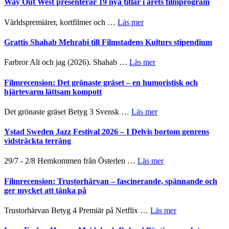
Way Out West presenterar 19 nya titlar i årets filmprogram
om
Världspremiärer, kortfilmer och …
Läs mer
Way
Out
Grattis Shahab Mehrabi till Filmstadens Kulturs stipendium
West
presenterar
om
Farbror Ali och jag (2026). Shahab …
Läs mer
19
Grattis
nya
Shahab
Filmrecension: Det grönaste gräset – en humoristisk och
titlar
Mehrabi
hjärtevarm lättsam kompott
i
till
årets
Filmstadens
om
Det grönaste gräset Betyg 3 Svensk …
Läs mer
filmprogram
Kulturs
Filmrecension:
stipendium
Det
Ystad Sweden Jazz Festival 2026 – I Delvis bortom genrens
grönaste
vidsträckta terräng
gräset
–
om
29/7 - 2/8 Hemkommen från Österlen …
Läs mer
en
Ystad
humoristisk
Sweden
Filmrecension: Trustorhärvan – fascinerande, spännande och
och
Jazz
ger mycket att tänka på
hjärtevarm
Festival
lättsam
2026
om
Trustorhärvan Betyg 4 Premiär på Netflix …
Läs mer
kompott
–
Filmrecension:
I
Trustorhärvan