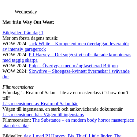
Wednesday
Mer från Way Out West:
Bildgalleri från dag 1
Mer om första dagens musik:
WOW 2024:
Jack White – Kompetent men övertaggad leverantör
av intensiv garagerock
WOW 2024:
P J Harvey – Det suggestivt sofistikerade kombineras
med taggig skärpa
WOW 2024:
Pulp – Övertygar med mångfasetterad Britpop
WOW 2024:
Slowdive – Shoegaze-kvintett överraskar i svävande
dur
Filmrecensioner
Från dag 1: Realm of Satan – lite av en masterclass i ”show don’t
tell”
Läs recensionen av Realm of Satan här
Vägen till ingenstans, en stark och tankeväckande dokumentär
Läs recensionen här: Vägen till ingenstans
Filmrecension:
The Substance – en modern body horror masterpiece
utan dess like
Bildgalleri
dag 1 med PJ Harvey, Big Thief, Little Jinder, The