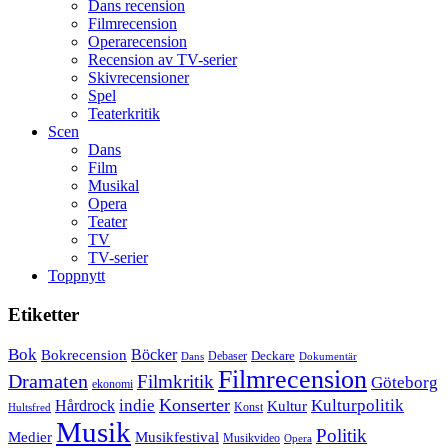
Dans recension
Filmrecension
Operarecension
Recension av TV-serier
Skivrecensioner
Spel
Teaterkritik
Scen
Dans
Film
Musikal
Opera
Teater
TV
TV-serier
Toppnytt
Etiketter
Bok
Bokrecension
Böcker
Deckare
Debaser
Dokumentär
Dans
Filmrecension
Dramaten
Filmkritik
Göteborg
ekonomi
Konserter
Hårdrock
indie
Kulturpolitik
Kultur
Konst
Hultsfred
Musik
Politik
Musikfestival
Medier
Musikvideo
Opera