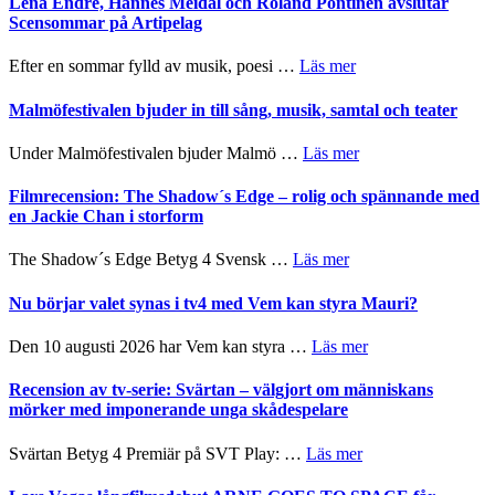
Lena Endre, Hannes Meidal och Roland Pöntinen avslutar
Delvis
–
Scensommar på Artipelag
bortom
fascinerande,
genrens
spännande
om
Efter en sommar fylld av musik, poesi …
Läs mer
vidsträckta
och
Lena
terräng
ger
Endre,
Malmöfestivalen bjuder in till sång, musik, samtal och teater
mycket
Hannes
att
Meidal
om
Under Malmöfestivalen bjuder Malmö …
Läs mer
tänka
och
Malmöfestivalen
på
Roland
bjuder
Filmrecension: The Shadow´s Edge – rolig och spännande med
Pöntinen
in
en Jackie Chan i storform
avslutar
till
Scensommar
sång,
om
The Shadow´s Edge Betyg 4 Svensk …
Läs mer
på
musik,
Filmrecension:
Artipelag
samtal
The
Nu börjar valet synas i tv4 med Vem kan styra Mauri?
och
Shadow
teater
´s
om
Den 10 augusti 2026 har Vem kan styra …
Läs mer
Edge
Nu
–
börjar
Recension av tv-serie: Svärtan – välgjort om människans
rolig
valet
mörker med imponerande unga skådespelare
och
synas
spännande
i
om
Svärtan Betyg 4 Premiär på SVT Play: …
Läs mer
med
tv4
Recension
en
med
av