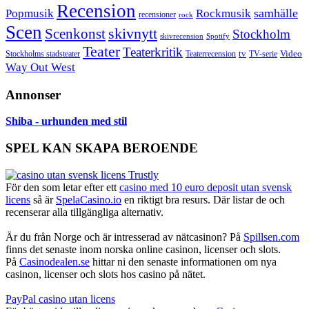
Recension
samhälle
Popmusik
Rockmusik
recensioner
rock
Scen
skivnytt
Scenkonst
Stockholm
skivrecension
Spotify
Teater
Teaterkritik
Video
Stockholms stadsteater
tv
Teaterrecension
TV-serie
Way Out West
Annonser
Shiba - urhunden med stil
SPEL KAN SKAPA BEROENDE
För den som letar efter ett
casino med 10 euro deposit utan svensk
licens
så är
SpelaCasino.io
en riktigt bra resurs. Där listar de och
recenserar alla tillgängliga alternativ.
Är du från Norge och är intresserad av nätcasinon? På
Spillsen.com
finns det senaste inom norska online casinon, licenser och slots.
På
Casinodealen.se
hittar ni den senaste informationen om nya
casinon, licenser och slots hos casino på nätet.
PayPal casino utan licens