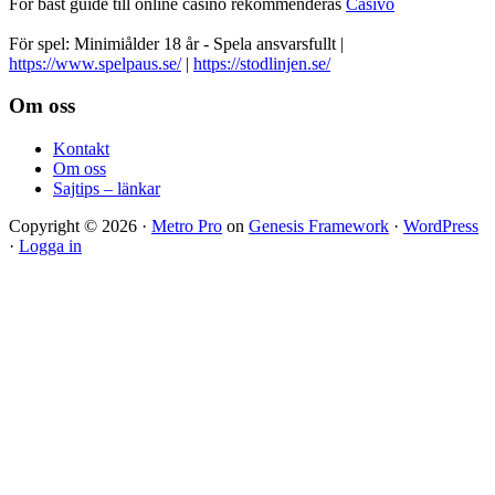
För bäst guide till online casino rekommenderas
Casivo
För spel: Minimiålder 18 år - Spela ansvarsfullt |
https://www.spelpaus.se/
|
https://stodlinjen.se/
Footer
Om oss
Kontakt
Om oss
Sajtips – länkar
Copyright © 2026 ·
Metro Pro
on
Genesis Framework
·
WordPress
·
Logga in