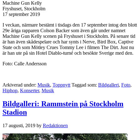
Machine Gun Kelly
Fryshuset, Stockholm
17 september 2019
I veckan, närmare bestämt i tisdags den 17 september intog den blott
29e åriga rapparen Colson Backer som även går under namnet
Machine Gun Kelly scenen på Fryshuset i Stockholm. På senare tid
är han även skådespelare och har synts i Nerve, Bird Box, Captive
State och som Mötley Crues Tommy Lee i filmen The Dirt. Just nu
är han ute på sin Hotel Diablo-turné och besökte Sverige med den.
Foto: Calle Andersson
Arkiverad under:
Musik
,
Toppnytt
Taggad som:
Bildgalleri
,
Foto
,
Hiphop
,
Konserter
,
Musik
Bildgalleri: Rammstein på Stockholm
Stadion
17 augusti, 2019
by
Redaktionen