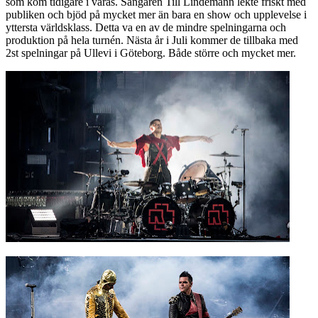
som kom tidigare i våras. Sångaren Till Lindemann lekte friskt med
publiken och bjöd på mycket mer än bara en show och upplevelse i
yttersta världsklass. Detta va en av de mindre spelningarna och
produktion på hela turnén. Nästa år i Juli kommer de tillbaka med
2st spelningar på Ullevi i Göteborg. Både större och mycket mer.