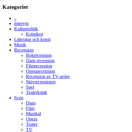
med
tv4
Kategorier
en
med
Jackie
Vem
Chan
..
kan
i
Intervju
styra
storform
Kulturpolitik
Mauri?
Krönikor
Litteratur och konst
Musik
Recension
Bokrecension
Dans recension
Filmrecension
Operarecension
Recension av TV-serier
Skivrecensioner
Spel
Teaterkritik
Scen
Dans
Film
Musikal
Opera
Teater
TV