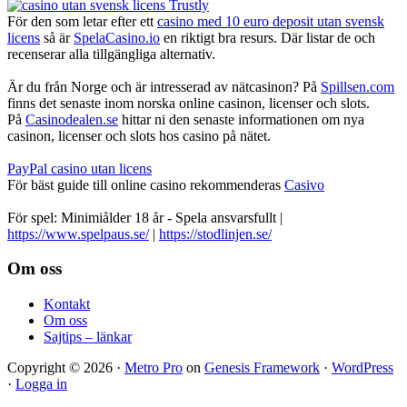
För den som letar efter ett
casino med 10 euro deposit utan svensk
licens
så är
SpelaCasino.io
en riktigt bra resurs. Där listar de och
recenserar alla tillgängliga alternativ.
Är du från Norge och är intresserad av nätcasinon? På
Spillsen.com
finns det senaste inom norska online casinon, licenser och slots.
På
Casinodealen.se
hittar ni den senaste informationen om nya
casinon, licenser och slots hos casino på nätet.
PayPal casino utan licens
För bäst guide till online casino rekommenderas
Casivo
För spel: Minimiålder 18 år - Spela ansvarsfullt |
https://www.spelpaus.se/
|
https://stodlinjen.se/
Footer
Om oss
Kontakt
Om oss
Sajtips – länkar
Copyright © 2026 ·
Metro Pro
on
Genesis Framework
·
WordPress
·
Logga in