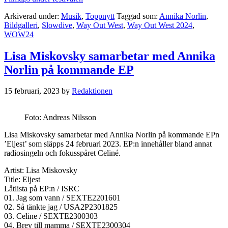
Arkiverad under:
Musik
,
Toppnytt
Taggad som:
Annika Norlin
,
Bildgalleri
,
Slowdive
,
Way Out West
,
Way Out West 2024
,
WOW24
Lisa Miskovsky samarbetar med Annika
Norlin på kommande EP
15 februari, 2023
by
Redaktionen
Foto: Andreas Nilsson
Lisa Miskovsky samarbetar med Annika Norlin på kommande EPn
’Eljest’ som släpps 24 februari 2023. EP:n innehåller bland annat
radiosingeln och fokusspåret Celiné.
Artist: Lisa Miskovsky
Title: Eljest
Låtlista på EP:n / ISRC
01. Jag som vann / SEXTE2201601
02. Så tänkte jag / USA2P2301825
03. Celine / SEXTE2300303
04. Brev till mamma / SEXTE2300304