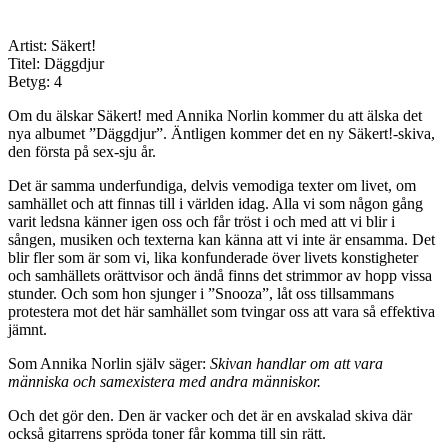
Artist: Säkert!
Titel: Däggdjur
Betyg: 4
Om du älskar Säkert! med Annika Norlin kommer du att älska det
nya albumet ”Däggdjur”. Äntligen kommer det en ny Säkert!-skiva,
den första på sex-sju år.
Det är samma underfundiga, delvis vemodiga texter om livet, om
samhället och att finnas till i världen idag. Alla vi som någon gång
varit ledsna känner igen oss och får tröst i och med att vi blir i
sången, musiken och texterna kan känna att vi inte är ensamma. Det
blir fler som är som vi, lika konfunderade över livets konstigheter
och samhällets orättvisor och ändå finns det strimmor av hopp vissa
stunder. Och som hon sjunger i ”Snooza”, låt oss tillsammans
protestera mot det här samhället som tvingar oss att vara så effektiva
jämnt.
Som Annika Norlin själv säger:
Skivan handlar om att vara
människa och samexistera med andra människor.
Och det gör den. Den är vacker och det är en avskalad skiva där
också gitarrens spröda toner får komma till sin rätt.