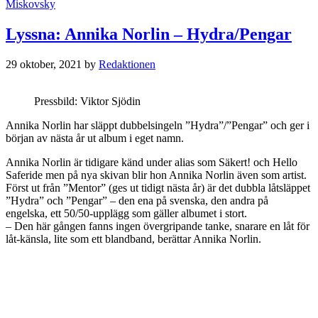
Miskovsky
Lyssna: Annika Norlin – Hydra/Pengar
29 oktober, 2021
by
Redaktionen
Pressbild: Viktor Sjödin
Annika Norlin har släppt dubbelsingeln ”Hydra”/”Pengar” och ger i
början av nästa år ut album i eget namn.
Annika Norlin är tidigare känd under alias som Säkert! och Hello
Saferide men på nya skivan blir hon Annika Norlin även som artist.
Först ut från ”Mentor” (ges ut tidigt nästa år) är det dubbla låtsläppet
”Hydra” och ”Pengar” – den ena på svenska, den andra på
engelska, ett 50/50-upplägg som gäller albumet i stort.
– Den här gången fanns ingen övergripande tanke, snarare en låt för
låt-känsla, lite som ett blandband, berättar Annika Norlin.