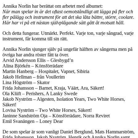
Annika Norlin har berättat om arbetet med albumet:
När man spelar in är det oftast oemotståndligt att lägga på fler och
fler pålägg och instrument för att det ska låta bättre, större, coolare.
Här har vi på ett nästan självplågande sätt gått åt motsatt håll.
Och detta fungerar. Utmärkt. Perfekt. Varje ton, varje sångrad, varje
instrument, får komma till sin rätt.
Annika Norlin sjunger själv på ungefär hälften av sångerna men på
övriga har andra röster fått ta över.
Arvid Andersson Ellis – Glesbygd’n
Alina Björkén – Könsförrädare
Martin Hanberg – Hospitalet, Vapnet, Sibiria
Jakob Hellman – från Voullerim
Lina Högström – Skator
Frida Johansson – Barnet, Kraja, Väärt, Ara, Säkert!
Ola Klüft – Perishers, A Lanky Swede
Jakob Nyström – Algesten, Isolation Years, Two White Horses,
Säkert!
Lovisa Nyström – Two White Horses, Säkert!
Janinne Sandström Oja – Könsförrädare, Norra Reviret
Emil Svanängen – Loney Dear
De som spelar är som vanligt Daniel Berglund, Mats Hammarström,
Frida Johansson, Jakob Nyström, Henrik och Annika Norlin samt