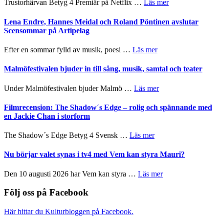
om
Trustorhärvan Betyg 4 Premiär på Netflix …
Läs mer
kompott
–
Filmrecension:
I
Trustorhärvan
Lena Endre, Hannes Meidal och Roland Pöntinen avslutar
Delvis
–
Scensommar på Artipelag
bortom
fascinerande,
genrens
spännande
om
Efter en sommar fylld av musik, poesi …
Läs mer
vidsträckta
och
Lena
terräng
ger
Endre,
Malmöfestivalen bjuder in till sång, musik, samtal och teater
mycket
Hannes
att
Meidal
om
Under Malmöfestivalen bjuder Malmö …
Läs mer
tänka
och
Malmöfestivalen
på
Roland
bjuder
Filmrecension: The Shadow´s Edge – rolig och spännande med
Pöntinen
in
en Jackie Chan i storform
avslutar
till
Scensommar
sång,
om
The Shadow´s Edge Betyg 4 Svensk …
Läs mer
på
musik,
Filmrecension:
Artipelag
samtal
The
Nu börjar valet synas i tv4 med Vem kan styra Mauri?
och
Shadow
teater
´s
om
Den 10 augusti 2026 har Vem kan styra …
Läs mer
Edge
Nu
–
börjar
Följ oss på Facebook
rolig
valet
och
synas
Här hittar du Kulturbloggen på Facebook.
spännande
i