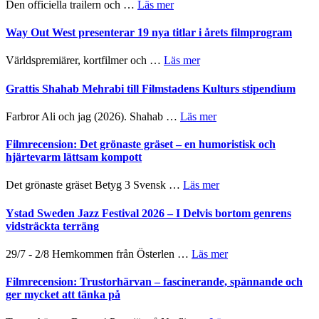
om
Den officiella trailern och …
Läs mer
lysande
–
Se
kväll
II
trailern
Way Out West presenterar 19 nya titlar i årets filmprogram
Internatione
för
storheter
The
om
Världspremiärer, kortfilmer och …
Läs mer
och
X-
Way
samarbeten
Files:
Out
Grattis Shahab Mehrabi till Filmstadens Kulturs stipendium
I
West
Want
presenterar
om
Farbror Ali och jag (2026). Shahab …
Läs mer
to
19
Grattis
Believe
nya
Shahab
Filmrecension: Det grönaste gräset – en humoristisk och
–
titlar
Mehrabi
hjärtevarm lättsam kompott
Vrach
i
till
Frankenshtey
årets
Filmstadens
–
om
Det grönaste gräset Betyg 3 Svensk …
Läs mer
filmprogram
Kulturs
med
Filmrecension:
stipendium
Fox
Det
Ystad Sweden Jazz Festival 2026 – I Delvis bortom genrens
Mulder
grönaste
vidsträckta terräng
och
gräset
Dana
–
om
29/7 - 2/8 Hemkommen från Österlen …
Läs mer
Scully
en
Ystad
humoristisk
Sweden
Filmrecension: Trustorhärvan – fascinerande, spännande och
och
Jazz
ger mycket att tänka på
hjärtevarm
Festival
lättsam
2026