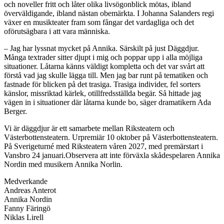
och noveller fritt och låter olika livsögonblick mötas, ibland
överväldigande, ibland nästan obemärkta. I Johanna Salanders regi
växer en musikteater fram som fångar det vardagliga och det
oförutsägbara i att vara människa.
– Jag har lyssnat mycket på Annika. Särskilt på just Däggdjur.
Många textrader sitter djupt i mig och poppar upp i alla möjliga
situationer. Låtarna känns väldigt kompletta och det var svårt att
förstå vad jag skulle lägga till. Men jag bar runt på tematiken och
fastnade för blicken på det trasiga. Trasiga individer, fel sorters
känslor, missriktad kärlek, otillfredsställda begär. Så hittade jag
vägen in i situationer där låtarna kunde bo, säger dramatikern Ada
Berger.
Vi är däggdjur är ett samarbete mellan Riksteatern och
Västerbottensteatern. Urpremiär 10 oktober på Västerbottensteatern.
På Sverigeturné med Riksteatern våren 2027, med premärstart i
Vansbro 24 januari.Observera att inte förväxla skådespelaren Annika
Nordin med musikern Annika Norlin.
Medverkande
Andreas Anterot
Annika Nordin
Fanny Färingö
Niklas Lirell