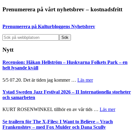
to
Primärt
Prenumerera på vårt nyhetsbrev – kostnadsfritt
sidofält
Prenumerera på Kulturbloggens Nyhetsbrev
Sök
på
webbplatsen
Nytt
Recension: Håkan Hellström – Huskvarna Folkets Park – en
helt lysande kväll
om
5/5 07.20. Det är tiden jag kommer …
Läs mer
Recension:
Håkan
Ystad Sweden Jazz Festival 2026 – II Internationella storheter
Hellström
och samarbeten
–
Huskvarna
om
KURT ROSENWINKEL tillhör en av vår tids …
Läs mer
Folkets
Ystad
Park
Sweden
Se trailern för The X-Files: I Want to Believe – Vrach
–
Jazz
Frankenshtey – med Fox Mulder och Dana Scully
en
Festival
helt
2026