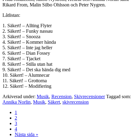
Rikard From, Malin Silbo Ohlsson och Peter Nygren.
Låtlistan:
1. Säkert! – Allting Flyter
2. Säkert! – Funky nassau
3. Säkert! – Snooza
4. Säkert! – Kommer hända
5. Säkert! – Inte jag heller
6. Säkert! – Dian Fossey
7. Säkert! – Tjacket
8. Säkert! – Stilla utan hat
9. Säkert! – Det ska hända dig med
10. Säkert! – Alumnecar
11. Säkert! – Grottorna
12. Säkert! – Modifiering
Arkiverad under:
Musik
,
Recension
,
Skivrecensioner
Taggad som:
Annika Norlin
,
Musik
,
Säkert
,
skivrecension
Sida
1
Sida
2
Sida
3
Sida
4
Go
Nästa sida »