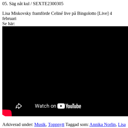
05. Säg nåt kul / SEXTE2300305
Lisa Miskovsky framförde Celiné live på Bingolotto [Live] 4
februari
Se här:
Arkiverad under:
Musik
,
Toppnytt
Taggad som:
Annika Norlin
,
Lisa