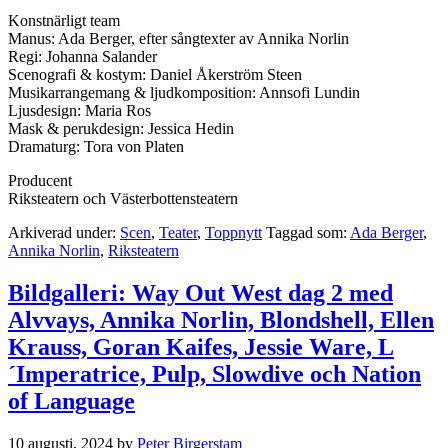
Konstnärligt team
Manus: Ada Berger, efter sångtexter av Annika Norlin
Regi: Johanna Salander
Scenografi & kostym: Daniel Åkerström Steen
Musikarrangemang & ljudkomposition: Annsofi Lundin
Ljusdesign: Maria Ros
Mask & perukdesign: Jessica Hedin
Dramaturg: Tora von Platen
Producent
Riksteatern och Västerbottensteatern
Arkiverad under:
Scen
,
Teater
,
Toppnytt
Taggad som:
Ada Berger
,
Annika Norlin
,
Riksteatern
Bildgalleri: Way Out West dag 2 med
Alvvays, Annika Norlin, Blondshell, Ellen
Krauss, Goran Kaifes, Jessie Ware, L
´Imperatrice, Pulp, Slowdive och Nation
of Language
10 augusti, 2024
by
Peter Birgerstam