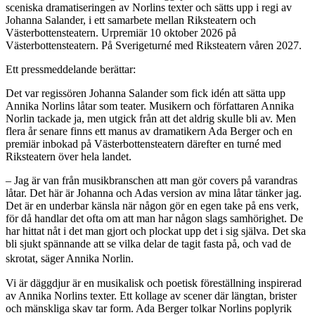
sceniska dramatiseringen av Norlins texter och sätts upp i regi av
Johanna Salander, i ett samarbete mellan Riksteatern och
Västerbottensteatern. Urpremiär 10 oktober 2026 på
Västerbottensteatern. På Sverigeturné med Riksteatern våren 2027.
Ett pressmeddelande berättar:
Det var regissören Johanna Salander som fick idén att sätta upp
Annika Norlins låtar som teater. Musikern och författaren Annika
Norlin tackade ja, men utgick från att det aldrig skulle bli av. Men
flera år senare finns ett manus av dramatikern Ada Berger och en
premiär inbokad på Västerbottensteatern därefter en turné med
Riksteatern över hela landet.
– Jag är van från musikbranschen att man gör covers på varandras
låtar. Det här är Johanna och Adas version av mina låtar tänker jag.
Det är en underbar känsla när någon gör en egen take på ens verk,
för då handlar det ofta om att man har någon slags samhörighet. De
har hittat nåt i det man gjort och plockat upp det i sig själva. Det ska
bli sjukt spännande att se vilka delar de tagit fasta på, och vad de
skrotat, säger Annika Norlin.
Vi är däggdjur är en musikalisk och poetisk föreställning inspirerad
av Annika Norlins texter. Ett kollage av scener där längtan, brister
och mänskliga skav tar form. Ada Berger tolkar Norlins poplyrik