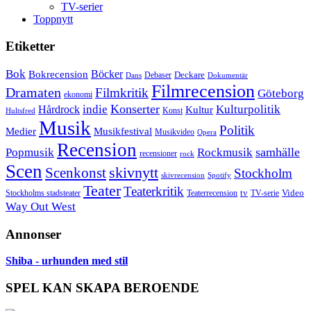
TV-serier
Toppnytt
Etiketter
Bok
Bokrecension
Böcker
Deckare
Debaser
Dokumentär
Dans
Filmrecension
Dramaten
Filmkritik
Göteborg
ekonomi
Konserter
Hårdrock
indie
Kulturpolitik
Kultur
Konst
Hultsfred
Musik
Politik
Musikfestival
Medier
Musikvideo
Opera
Recension
samhälle
Popmusik
Rockmusik
recensioner
rock
Scen
skivnytt
Scenkonst
Stockholm
skivrecension
Spotify
Teater
Teaterkritik
Video
Stockholms stadsteater
tv
Teaterrecension
TV-serie
Way Out West
Annonser
Shiba - urhunden med stil
SPEL KAN SKAPA BEROENDE