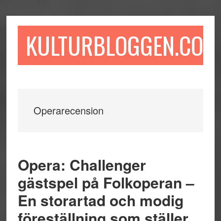
Hoppa
Hoppa
Hoppa
till
till
till
huvudinnehåll
det
sidfot
KULTURBLOGGEN.COM
primära
sidofältet
Operarecension
Opera: Challenger
gästspel på Folkoperan –
En storartad och modig
föreställning som ställer