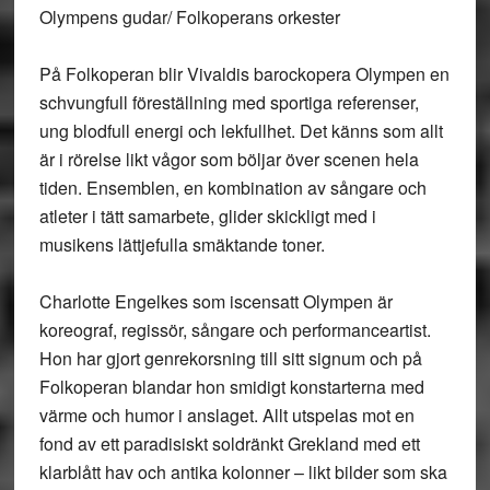
Olympens gudar/ Folkoperans orkester
På Folkoperan blir Vivaldis barockopera Olympen en
schvungfull föreställning med sportiga referenser,
ung blodfull energi och lekfullhet. Det känns som allt
är i rörelse likt vågor som böljar över scenen hela
tiden. Ensemblen, en kombination av sångare och
atleter i tätt samarbete, glider skickligt med i
musikens lättjefulla smäktande toner.
Charlotte Engelkes som iscensatt Olympen är
koreograf, regissör, sångare och performanceartist.
Hon har gjort genrekorsning till sitt signum och på
Folkoperan blandar hon smidigt konstarterna med
värme och humor i anslaget. Allt utspelas mot en
fond av ett paradisiskt soldränkt Grekland med ett
klarblått hav och antika kolonner – likt bilder som ska