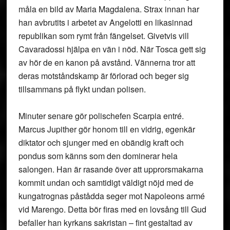
måla en bild av Maria Magdalena. Strax innan har
han avbrutits i arbetet av Angelotti en likasinnad
republikan som rymt från fängelset. Givetvis vill
Cavaradossi hjälpa en vän i nöd. När Tosca gett sig
av hör de en kanon på avstånd. Vännerna tror att
deras motståndskamp är förlorad och beger sig
tillsammans på flykt undan polisen.
Minuter senare gör polischefen Scarpia entré.
Marcus Jupither gör honom till en vidrig, egenkär
diktator och sjunger med en obändig kraft och
pondus som känns som den dominerar hela
salongen. Han är rasande över att upprorsmakarna
kommit undan och samtidigt väldigt nöjd med de
kungatrognas påstådda seger mot Napoleons armé
vid Marengo. Detta bör firas med en lovsång till Gud
befaller han kyrkans sakristan – fint gestaltad av