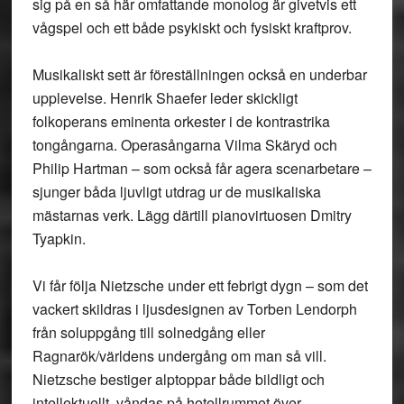
sig på en så här omfattande monolog är givetvis ett
vågspel och ett både psykiskt och fysiskt kraftprov.
Musikaliskt sett är föreställningen också en underbar
upplevelse. Henrik Shaefer leder skickligt
folkoperans eminenta orkester i de kontrastrika
tongångarna. Operasångarna Vilma Skäryd och
Philip Hartman – som också får agera scenarbetare –
sjunger båda ljuvligt utdrag ur de musikaliska
mästarnas verk. Lägg därtill pianovirtuosen Dmitry
Tyapkin.
Vi får följa Nietzsche under ett febrigt dygn – som det
vackert skildras i ljusdesignen av Torben Lendorph
från soluppgång till solnedgång eller
Ragnarök/världens undergång om man så vill.
Nietzsche bestiger alptoppar både bildligt och
intellektuellt, våndas på hotellrummet över