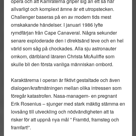
opera och att Kamraterna griper sig an ett så här
allvarligt och komplext ämne är ett utropstecken.
Challenger baseras på en av modern tids mest
omskakande händelser. I januari 1986 lyfte
rymdfärjan från Cape Canaveral. Några sekunder
senare exploderade den i direktsänd teve och en hel
värld som såg på chockades. Alla sju astronauter
omkom, däribland läraren Christa McAuliffe som
skulle bli den första vanliga människan ombord.
Karaktärerna i operan är fiktivt gestaltade och även
dialogen/kraftmätningen mellan olika intressen som
föregår katastrofen. Nasa-managern- en pregnant
Erik Rosenius – sjunger med stark mäktig stämma en
lovsång till utveckling och nödvändigheten att ta
risker för att uppnå nya mål ” Framtid, framsteg och
framfart!”.