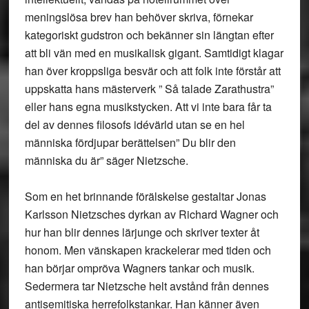
meningslösa brev han behöver skriva, förnekar
kategoriskt gudstron och bekänner sin längtan efter
att bli vän med en musikalisk gigant. Samtidigt klagar
han över kroppsliga besvär och att folk inte förstår att
uppskatta hans mästerverk ” Så talade Zarathustra”
eller hans egna musikstycken. Att vi inte bara får ta
del av dennes filosofs idévärld utan se en hel
människa fördjupar berättelsen” Du blir den
människa du är” säger Nietzsche.
Som en het brinnande förälskelse gestaltar Jonas
Karlsson Nietzsches dyrkan av Richard Wagner och
hur han blir dennes lärjunge och skriver texter åt
honom. Men vänskapen krackelerar med tiden och
han börjar ompröva Wagners tankar och musik.
Sedermera tar Nietzsche helt avstånd från dennes
antisemitiska herrefolkstankar. Han känner även