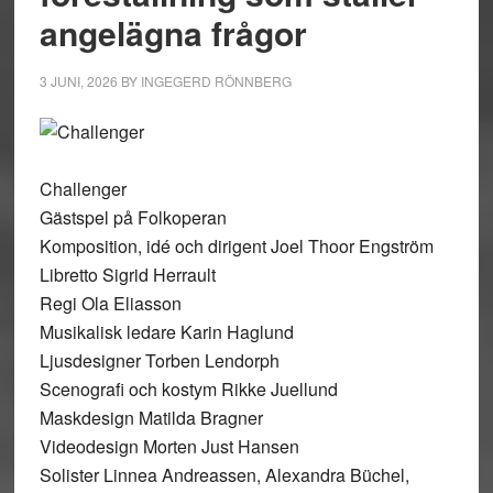
angelägna frågor
3 JUNI, 2026
BY
INGEGERD RÖNNBERG
Challenger
Gästspel på Folkoperan
Komposition, idé och dirigent Joel Thoor Engström
Libretto Sigrid Herrault
Regi Ola Eliasson
Musikalisk ledare Karin Haglund
Ljusdesigner Torben Lendorph
Scenografi och kostym Rikke Juellund
Maskdesign Matilda Bragner
Videodesign Morten Just Hansen
Solister Linnea Andreassen, Alexandra Büchel,