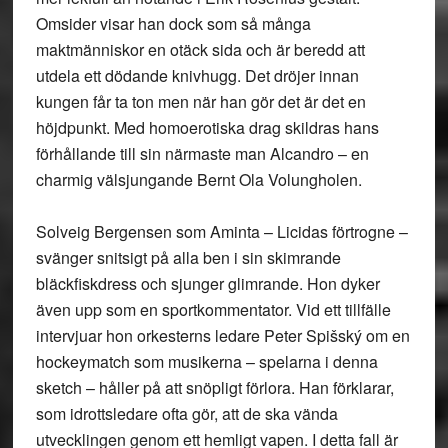
Omsider visar han dock som så många
maktmänniskor en otäck sida och är beredd att
utdela ett dödande knivhugg. Det dröjer innan
kungen får ta ton men när han gör det är det en
höjdpunkt. Med homoerotiska drag skildras hans
förhållande till sin närmaste man Alcandro – en
charmig välsjungande Bernt Ola Volungholen.
Solveig Bergensen som Aminta – Licidas förtrogne –
svänger snitsigt på alla ben i sin skimrande
bläckfiskdress och sjunger glimrande. Hon dyker
även upp som en sportkommentator. Vid ett tillfälle
intervjuar hon orkesterns ledare Peter Spišský om en
hockeymatch som musikerna – spelarna i denna
sketch – håller på att snöpligt förlora. Han förklarar,
som idrottsledare ofta gör, att de ska vända
utvecklingen genom ett hemligt vapen. I detta fall är