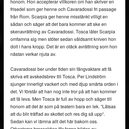
honom. Hon accepterar villkoren om han skriver en
frisedel som ger henne och Cavaradossi fri passage
från Rom. Scarpia ger henne misstänkt villigt en
sådan och säger att det bara kommer att ske en
skenavrättning av Cavaradossi. Tosca låter Scarpia
omfamna sig men stöter sedan våldsamt kniven hon
dolt i hans kropp. Det är en otäck avrättning som hon
nästan verkar njuta av.
Cavaradossi ber under tiden sin fångvaktare att få
skriva ett avskedsbrev till Tosca. Per Lindström
sjunger innerligt vackert och med djup smärta orden i
det. Vi förstår att han nog inte tror på att han kommer
att få leva. Men Tosca är full av hopp och säger till
honom att det är som på teatern bara en lek. ”Låtsas
att du blir träffad av skottet och res dig så upp”.
Sedan kan vi lämna allt det här bakom oss.
Orkesterns brassektion får forma bilden av