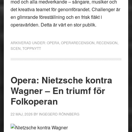
mod och alla medverkande – sångare, musiker och
det kreativa teamet för genomförandet. Challenger är
en glimrande föreställning och en frisk fläkt i
operavärlden. Detta är värt en stor publik.
ARKIVERAD UNDER:
OPERA
,
OPERARECENSION
,
RECENSION
,
SCEN
,
TOPPNYTT
Opera: Nietzsche kontra
Wagner – En triumf för
Folkoperan
22 MAJ, 2026
BY
INGEGERD RÖNNBERG