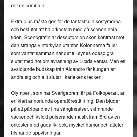
det en cembalo.
Extra plus måste ges för de fantasifulla kostymerna
och beslutet att ha orkestern med på scenen hela
tiden. Scenografin är dessutom en skön kontrast mot
den stränga vinterkylan utanför. Kolonnerna faller
som väntat samman när det till synes ödesdigra
slutet med hot om avrättning av Licida väntar. Men ett
avslöjande budskap från Alcandro får kungen att
ändra sig och allt slutar i kärlekens tecken.
Olympen, som har Sverigepremiär på Folkoperan, är
en klart annorlunda operaföreställning. Den bjuder
på ett pärlband av fina sånginsatser, skimrande
vacker och kvickt pulserande musik framförd av en
orkester med gudalik-look, mycket humor och atleter i
hisnande uppvisningar.