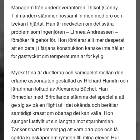
Managern från underleverantören Thikol (Conny
Thimander) stämmer hovsamt in men med oro och
tvekan i hjärtat. Han är medveten om det svåra
problem som ingenjören – Linnea Andreassen –
försöker få gehör för. Hon förklarar allt mer desperat
att en detalj i färjans konstruktion kanske inte håller
för gastrycket om temperaturen är för kylig.
Mycket fina är duetterna och samspelet mellan den
erfarne astronauten gestaltad av Richard Hamrin och
lärarinnan tolkad av Alexandra Büchel. Han
förmedlar med förtrollande stämma det speciella att
ge sig av på en flight ut i det okända och berättar
samtidigt krasst om obehag det kan vålla. Hon
sjunger lustfyllt ut sin längtan mot stjärnhimlen.
Tänker snart kommer jag att vara däruppe och få
sprida kunskaper om rymden till mina elever. Hur