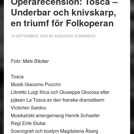
Operarecension: Tosca –
Underbar och knivskarp,
en triumf för Folkoperan
18 SEPTEMBER, 2025
BY
INGEGERD RÖNNBERG
Foto: Mats Bäcker
Tosca
Musik Giacomo Puccini
Libretto Luigi Illica och Giuseppe Giocosa efter
pjäsen La Tosca av den franske dramatikern
Victorien Sardou
Musikaliskt arrangemang Henrik Schaefer
Regi Eirik Stubø
Scenografi och kostym Magdalena Åberg