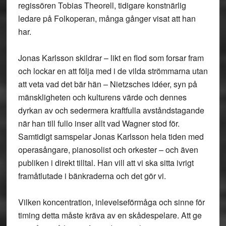
regissören Tobias Theorell, tidigare konstnärlig
ledare på Folkoperan, många gånger visat att han
har.
Jonas Karlsson skildrar – likt en flod som forsar fram
och lockar en att följa med i de vilda strömmarna utan
att veta vad det bär hän – Nietzsches idéer, syn på
mänskligheten och kulturens värde och dennes
dyrkan av och sedermera kraftfulla avståndstagande
när han till fullo inser allt vad Wagner stod för.
Samtidigt samspelar Jonas Karlsson hela tiden med
operasångare, pianosolist och orkester – och även
publiken i direkt tilltal. Han vill att vi ska sitta ivrigt
framåtlutade i bänkraderna och det gör vi.
Vilken koncentration, inlevelseförmåga och sinne för
timing detta måste kräva av en skådespelare. Att ge