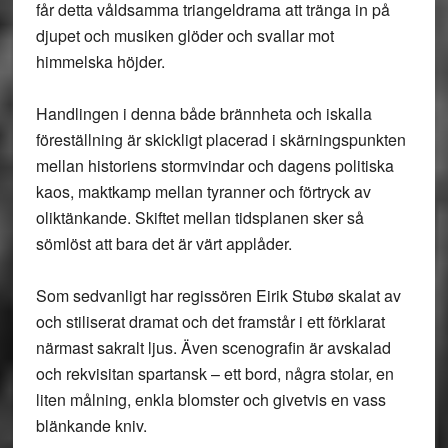
får detta våldsamma triangeldrama att tränga in på
djupet och musiken glöder och svallar mot
himmelska höjder.
Handlingen i denna både brännheta och iskalla
föreställning är skickligt placerad i skärningspunkten
mellan historiens stormvindar och dagens politiska
kaos, maktkamp mellan tyranner och förtryck av
oliktänkande. Skiftet mellan tidsplanen sker så
sömlöst att bara det är värt applåder.
Som sedvanligt har regissören Eirik Stubø skalat av
och stiliserat dramat och det framstår i ett förklarat
närmast sakralt ljus. Även scenografin är avskalad
och rekvisitan spartansk – ett bord, några stolar, en
liten målning, enkla blomster och givetvis en vass
blänkande kniv.