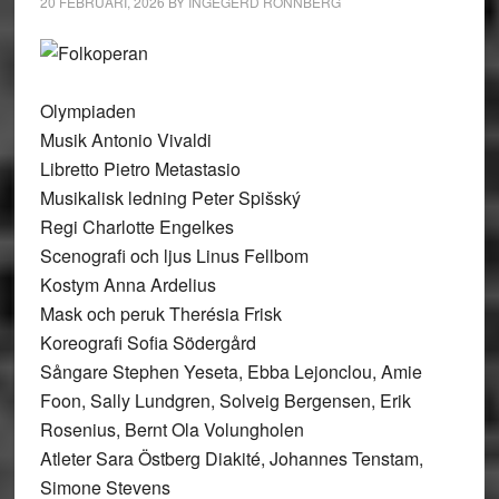
20 FEBRUARI, 2026
BY
INGEGERD RÖNNBERG
Olympiaden
Musik Antonio Vivaldi
Libretto Pietro Metastasio
Musikalisk ledning Peter Spišský
Regi Charlotte Engelkes
Scenografi och ljus Linus Fellbom
Kostym Anna Ardelius
Mask och peruk Therésia Frisk
Koreografi Sofia Södergård
Sångare Stephen Yeseta, Ebba Lejonclou, Amie
Foon, Sally Lundgren, Solveig Bergensen, Erik
Rosenius, Bernt Ola Volungholen
Atleter Sara Östberg Diakité, Johannes Tenstam,
Simone Stevens