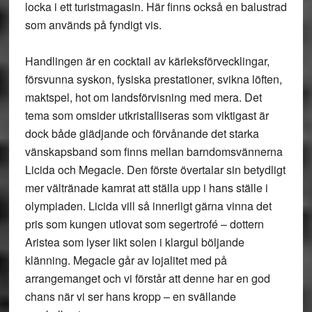
locka i ett turistmagasin. Här finns också en balustrad
som används på fyndigt vis.
Handlingen är en cocktail av kärleksförvecklingar,
försvunna syskon, fysiska prestationer, svikna löften,
maktspel, hot om landsförvisning med mera. Det
tema som omsider utkristalliseras som viktigast är
dock både glädjande och förvånande det starka
vänskapsband som finns mellan barndomsvännerna
Licida och Megacle. Den förste övertalar sin betydligt
mer vältränade kamrat att ställa upp i hans ställe i
olympiaden. Licida vill så innerligt gärna vinna det
pris som kungen utlovat som segertrofé – dottern
Aristea som lyser likt solen i klargul böljande
klänning. Megacle går av lojalitet med på
arrangemanget och vi förstår att denne har en god
chans när vi ser hans kropp – en svällande