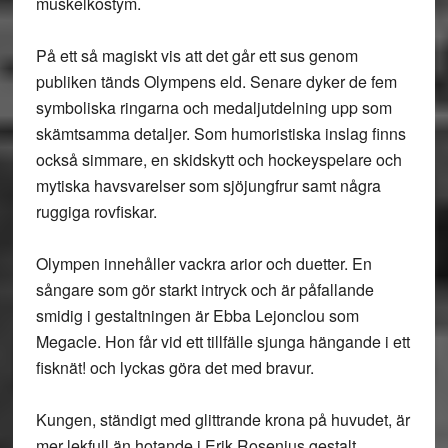
muskelkostym.
På ett så magiskt vis att det går ett sus genom
publiken tänds Olympens eld. Senare dyker de fem
symboliska ringarna och medaljutdelning upp som
skämtsamma detaljer. Som humoristiska inslag finns
också simmare, en skidskytt och hockeyspelare och
mytiska havsvarelser som sjöjungfrur samt några
ruggiga rovfiskar.
Olympen innehåller vackra arior och duetter. En
sångare som gör starkt intryck och är påfallande
smidig i gestaltningen är Ebba Lejonclou som
Megacle. Hon får vid ett tillfälle sjunga hängande i ett
fisknät! och lyckas göra det med bravur.
Kungen, ständigt med glittrande krona på huvudet, är
mer lekfull än hotande i Erik Rosenius gestalt.