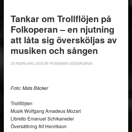
Tankar om Trollflöjen på
Folkoperan – en njutning
att låta sig översköljas av
musiken och sången
20 FEBRUARI, 2025
BY
ROSEMARI SÖDERGREN
Foto: Mats Bäcker
Trollflöjten
Musik Wolfgang Amadeus Mozart
Libretto Emanuel Schikaneder
Översättning Alf Henrikson