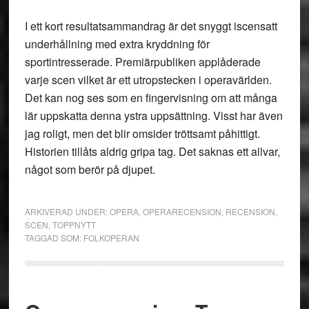
I ett kort resultatsammandrag är det snyggt iscensatt
underhållning med extra kryddning för
sportintresserade. Premiärpubliken applåderade
varje scen vilket är ett utropstecken i operavärlden.
Det kan nog ses som en fingervisning om att många
lär uppskatta denna ystra uppsättning. Visst har även
jag roligt, men det blir omsider tröttsamt påhittigt.
Historien tillåts aldrig gripa tag. Det saknas ett allvar,
något som berör på djupet.
ARKIVERAD UNDER:
OPERA
,
OPERARECENSION
,
RECENSION
,
SCEN
,
TOPPNYTT
TAGGAD SOM:
FOLKOPERAN