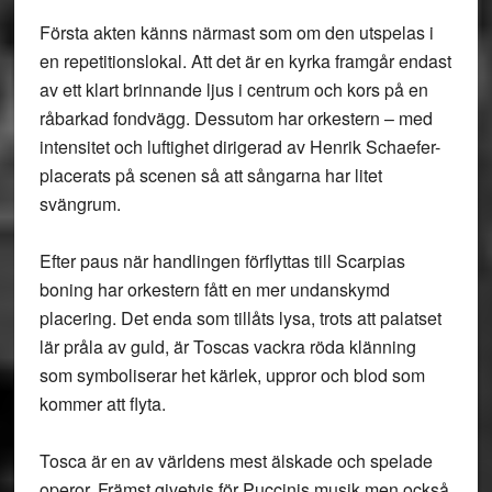
Första akten känns närmast som om den utspelas i
en repetitionslokal. Att det är en kyrka framgår endast
av ett klart brinnande ljus i centrum och kors på en
råbarkad fondvägg. Dessutom har orkestern – med
intensitet och luftighet dirigerad av Henrik Schaefer-
placerats på scenen så att sångarna har litet
svängrum.
Efter paus när handlingen förflyttas till Scarpias
boning har orkestern fått en mer undanskymd
placering. Det enda som tillåts lysa, trots att palatset
lär pråla av guld, är Toscas vackra röda klänning
som symboliserar het kärlek, uppror och blod som
kommer att flyta.
Tosca är en av världens mest älskade och spelade
operor. Främst givetvis för Puccinis musik men också