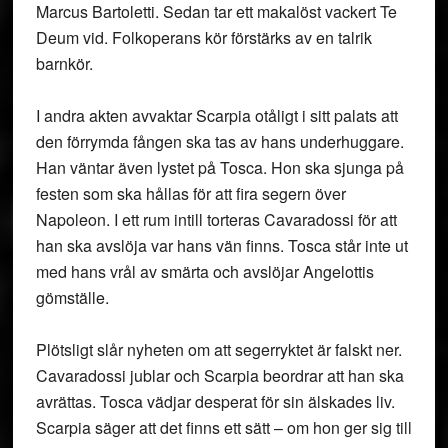
Marcus Bartoletti. Sedan tar ett makalöst vackert Te
Deum vid. Folkoperans kör förstärks av en talrik
barnkör.
I andra akten avvaktar Scarpia otåligt i sitt palats att
den förrymda fången ska tas av hans underhuggare.
Han väntar även lystet på Tosca. Hon ska sjunga på
festen som ska hållas för att fira segern över
Napoleon. I ett rum intill torteras Cavaradossi för att
han ska avslöja var hans vän finns. Tosca står inte ut
med hans vrål av smärta och avslöjar Angelottis
gömställe.
Plötsligt slår nyheten om att segerryktet är falskt ner.
Cavaradossi jublar och Scarpia beordrar att han ska
avrättas. Tosca vädjar desperat för sin älskades liv.
Scarpia säger att det finns ett sätt – om hon ger sig till