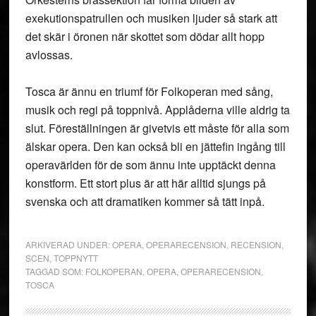
exekutionspatrullen och musiken ljuder så stark att
det skär i öronen när skottet som dödar allt hopp
avlossas.
Tosca är ännu en triumf för Folkoperan med sång,
musik och regi på toppnivå. Applåderna ville aldrig ta
slut. Föreställningen är givetvis ett måste för alla som
älskar opera. Den kan också bli en jättefin ingång till
operavärlden för de som ännu inte upptäckt denna
konstform. Ett stort plus är att här alltid sjungs på
svenska och att dramatiken kommer så tätt inpå.
ARKIVERAD UNDER:
OPERA
,
OPERARECENSION
,
RECENSION
,
SCEN
,
TOPPNYTT
TAGGAD SOM:
FOLKOPERAN
,
OPERA
,
OPERARECENSION
,
TOSCA