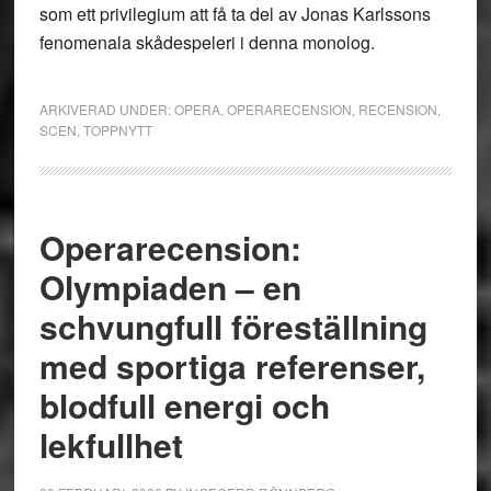
som ett privilegium att få ta del av Jonas Karlssons
fenomenala skådespeleri i denna monolog.
ARKIVERAD UNDER:
OPERA
,
OPERARECENSION
,
RECENSION
,
SCEN
,
TOPPNYTT
Operarecension:
Olympiaden – en
schvungfull föreställning
med sportiga referenser,
blodfull energi och
lekfullhet