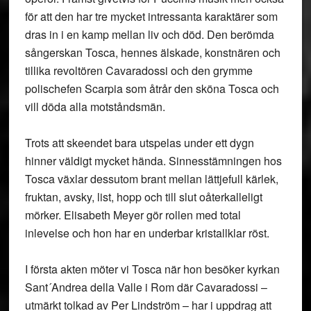
för att den har tre mycket intressanta karaktärer som
dras in i en kamp mellan liv och död. Den berömda
sångerskan Tosca, hennes älskade, konstnären och
tillika revoltören Cavaradossi och den grymme
polischefen Scarpia som åtrår den sköna Tosca och
vill döda alla motståndsmän.
Trots att skeendet bara utspelas under ett dygn
hinner väldigt mycket hända. Sinnesstämningen hos
Tosca växlar dessutom brant mellan lättjefull kärlek,
fruktan, avsky, list, hopp och till slut oåterkalleligt
mörker. Elisabeth Meyer gör rollen med total
inlevelse och hon har en underbar kristallklar röst.
I första akten möter vi Tosca när hon besöker kyrkan
Sant´Andrea della Valle i Rom där Cavaradossi –
utmärkt tolkad av Per Lindström – har i uppdrag att