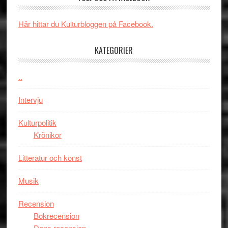
Brand
i
New
Toront
Här hittar du Kulturbloggen på Facebook.
Day
–
KATEGORIER
kan
vara
den
..
bästa
Intervju
Spider-
Man
Kulturpolitik
filmen
Krönikor
någonsin
Litteratur och konst
Musik
Recension
Bokrecension
Dans recension