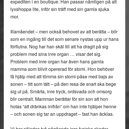
expediten i en boutique. Han passar nämligen på att
lyxshoppa lite, inför sin träff med sin gamla sjuka
mor.
Illamåendet – men också behovet av att berätta – blir
som en ingång till det som senare nystas upp ur hans
förflutna. Nog har han skäl till att ha dragit på sig
problem med sina inre organ … visar det sig.
Problem med inre organ har även hans gamla
mamma som blivit opererad för stomi. Hon behöver
få hjälp med att tömma sin stomi-påse med bajs av
sonen – titt som tätt – på den resa de snart ska bege
sig ut på. Smärta, inre tryck, ordsvada och omsorg
blir centralt. Mamman berättar för sin son att hon
hotas ”att dränkas inifrån” om han inte hjälper henne
– och sonen sig tar an uppdraget – fast han äcklas.
Vi har således två pågående inre fysiska skador,