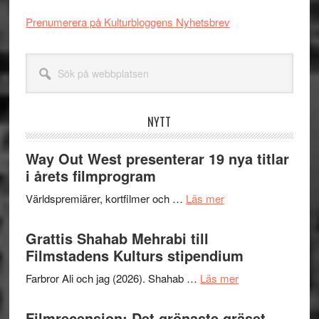
Prenumerera på Kulturbloggens Nyhetsbrev
Sök
på
webbplatsen
NYTT
Way Out West presenterar 19 nya titlar
i årets filmprogram
om
Världspremiärer, kortfilmer och …
Läs mer
Way
Out
Grattis Shahab Mehrabi till
West
Filmstadens Kulturs stipendium
presenterar
om
Farbror Ali och jag (2026). Shahab …
Läs mer
19
Grattis
nya
Shahab
Filmrecension: Det grönaste gräset –
titlar