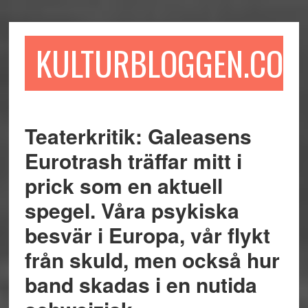
Hoppa
Hoppa
Hoppa
till
till
till
huvudinnehåll
det
sidfot
KULTURBLOGGEN.COM
primära
sidofältet
Teaterkritik: Galeasens
Eurotrash träffar mitt i
prick som en aktuell
spegel. Våra psykiska
besvär i Europa, vår flykt
från skuld, men också hur
band skadas i en nutida