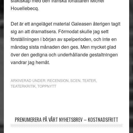
släktskap med den franska författaren Michel
Houellebecq.
Det är ett angeläget material Galeasen återigen tagit
sig an att dramatisera. Förmodat skulle jag sett
förställningen i början av spelperioden, och inte en
måndag sista månaden den ges. Men mycket glad
över den gedigna och underhållande gestaltningen
vandrar jag hemåt.
ARKIVERAD UNDER:
RECENSION
,
SCEN
,
TEATER
,
TEATERKRITIK
,
TOPPNYTT
Primärt
sidofält
PRENUMERERA PÅ VÅRT NYHETSBREV – KOSTNADSFRITT