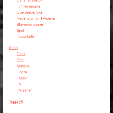
Filmrecension
Operarecension
Recension av TV-serier
Skivrecensioner
Spel
Teaterkritik
Scen
Dans
Film
Musikal
Opera
Teater
TV
TV-serier
Toppnytt