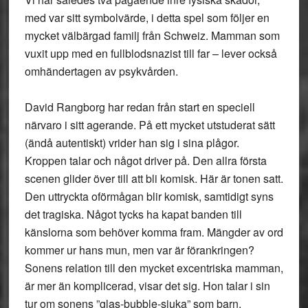
med var sitt symbolvärde, i detta spel som följer en
mycket välbärgad familj från Schweiz. Mamman som
vuxit upp med en fullblodsnazist till far – lever också
omhändertagen av psykvården.
David Rangborg har redan från start en speciell
närvaro i sitt agerande. På ett mycket utstuderat sätt
(ändå autentiskt) vrider han sig i sina plågor.
Kroppen talar och något driver på. Den allra första
scenen glider över till att bli komisk. Här är tonen satt.
Den uttryckta oförmågan blir komisk, samtidigt syns
det tragiska. Något tycks ha kapat banden till
känslorna som behöver komma fram. Mängder av ord
kommer ur hans mun, men var är förankringen?
Sonens relation till den mycket excentriska mamman,
är mer än komplicerad, visar det sig. Hon talar i sin
tur om sonens ”glas-bubble-sjuka” som barn.