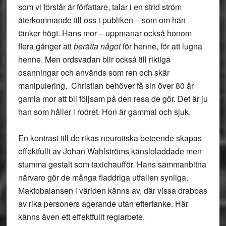
som vi förstår är författare, talar i en strid ström
återkommande till oss i publiken – som om han
tänker högt. Hans mor – uppmanar också honom
flera gånger att
berätta något
för henne, för att lugna
henne. Men ordsvadan blir också till riktiga
osanningar och används som ren och skär
manipulering. Christian behöver få sin över 80 år
gamla mor att bli följsam på den resa de gör. Det är ju
han som håller i rodret. Hon är gammal och sjuk.
En kontrast till de rikas neurotiska beteende skapas
effektfullt av Johan Wahlströms känsloladdade men
stumma gestalt som taxichaufför. Hans sammanbitna
närvaro gör de många fladdriga utfallen synliga.
Maktobalansen i världen känns av, där vissa drabbas
av rika personers agerande utan eftertanke. Här
känns även ett effektfullt regiarbete.