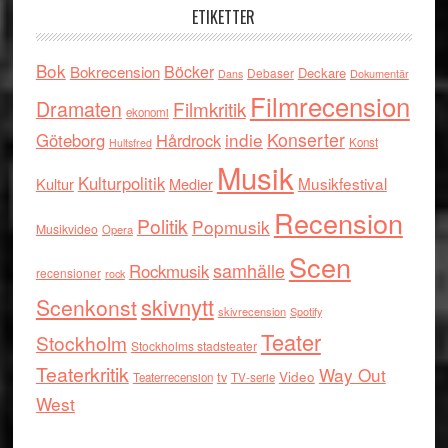
ETIKETTER
Bok
Böcker
Bokrecension
Deckare
Debaser
Dokumentär
Dans
Filmrecension
Dramaten
Filmkritik
ekonomi
indie
Konserter
Göteborg
Hårdrock
Konst
Hultsfred
Musik
Kulturpolitik
Musikfestival
Kultur
Medier
Recension
Politik
Popmusik
Musikvideo
Opera
Scen
samhälle
Rockmusik
recensioner
rock
skivnytt
Scenkonst
skivrecension
Spotify
Teater
Stockholm
Stockholms stadsteater
Teaterkritik
Way Out
tv
Video
Teaterrecension
TV-serie
West