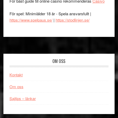
För bäst guide till online casino rekommenderas
Casivo
För spel: Minimiålder 18 år - Spela ansvarsfullt |
https://www.spelpaus.se/
|
https://stodlinjen.se/
Footer
OM OSS
Kontakt
Om oss
Sajtips – länkar