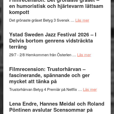
Mehrabi
en humoristisk och hjärtevarm lättsam
i
till
kompott
årets
Filmstadens
filmprogram
om
Det grönaste gräset Betyg 3 Svensk …
Läs mer
Kulturs
Filmrecension:
stipendium
Det
Ystad Sweden Jazz Festival 2026 – I
grönaste
Delvis bortom genrens vidsträckta
gräset
terräng
–
om
29/7 - 2/8 Hemkommen från Österlen …
Läs mer
en
Ystad
humoristisk
Sweden
Filmrecension: Trustorhärvan –
och
Jazz
fascinerande, spännande och ger
hjärtevarm
Festival
mycket att tänka på
lättsam
2026
kompott
om
Trustorhärvan Betyg 4 Premiär på Netflix …
Läs mer
–
Filmrecens
I
Trustorhä
Lena Endre, Hannes Meidal och Roland
Delvis
–
Pöntinen avslutar Scensommar på
bortom
fascineran