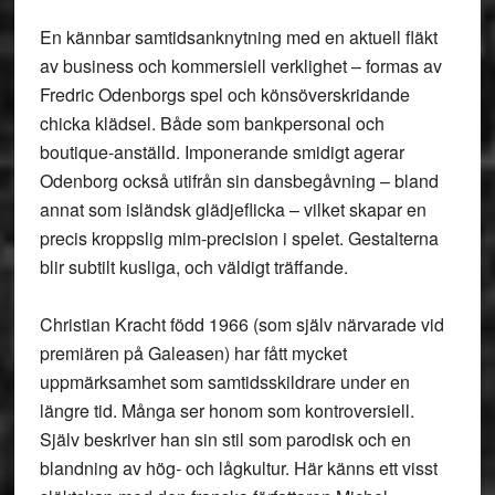
En kännbar samtidsanknytning med en aktuell fläkt
av business och kommersiell verklighet – formas av
Fredric Odenborgs spel och könsöverskridande
chicka klädsel. Både som bankpersonal och
boutique-anställd. Imponerande smidigt agerar
Odenborg också utifrån sin dansbegåvning – bland
annat som isländsk glädjeflicka – vilket skapar en
precis kroppslig mim-precision i spelet. Gestalterna
blir subtilt kusliga, och väldigt träffande.
Christian Kracht född 1966 (som själv närvarade vid
premiären på Galeasen) har fått mycket
uppmärksamhet som samtidsskildrare under en
längre tid. Många ser honom som kontroversiell.
Själv beskriver han sin stil som parodisk och en
blandning av hög- och lågkultur. Här känns ett visst