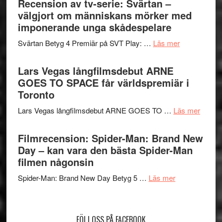
Recension av tv-serie: Svärtan –
rolig
valet
välgjort om människans mörker med
och
synas
imponerande unga skådespelare
spännande
i
med
om
Svärtan Betyg 4 Premiär på SVT Play: …
Läs mer
tv4
en
Recension
med
Jackie
av
Lars Vegas långfilmsdebut ARNE
Vem
Chan
tv-
GOES TO SPACE får världspremiär i
kan
i
serie:
Toronto
styra
storform
Svärtan
Mauri?
om
Lars Vegas långfilmsdebut ARNE GOES TO …
Läs mer
–
Lars
välgjort
Vegas
Filmrecension: Spider-Man: Brand New
om
långfi
Day – kan vara den bästa Spider-Man
människans
ARNE
filmen någonsin
mörker
GOES
med
om
Spider-Man: Brand New Day Betyg 5 …
Läs mer
TO
imponerande
Filmrecension
SPAC
unga
Spider-
får
skådespelar
Man:
världs
FÖLJ OSS PÅ FACEBOOK