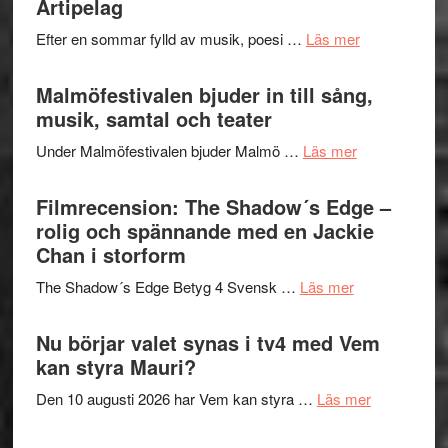
Artipelag
genrens
spännand
vidsträckta
om
Efter en sommar fylld av musik, poesi …
Läs mer
och
terräng
Lena
ger
Endre,
Malmöfestivalen bjuder in till sång,
mycket
Hannes
musik, samtal och teater
att
Meidal
tänka
om
Under Malmöfestivalen bjuder Malmö …
Läs mer
och
på
Malmöfestiva
Roland
bjuder
Filmrecension: The Shadow´s Edge –
Pöntinen
in
rolig och spännande med en Jackie
avslutar
till
Chan i storform
Scensommar
sång,
på
om
The Shadow´s Edge Betyg 4 Svensk …
Läs mer
musik,
Artipelag
Filmrecension
samtal
The
Nu börjar valet synas i tv4 med Vem
och
Shadow
kan styra Mauri?
teater
´s
om
Den 10 augusti 2026 har Vem kan styra …
Läs mer
Edge
Nu
–
börjar