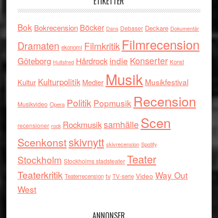
ETIKETTER
Bok
Böcker
Bokrecension
Deckare
Debaser
Dokumentär
Dans
Filmrecension
Dramaten
Filmkritik
ekonomi
indie
Konserter
Göteborg
Hårdrock
Konst
Hultsfred
Musik
Kulturpolitik
Musikfestival
Kultur
Medier
Recension
Politik
Popmusik
Musikvideo
Opera
Scen
samhälle
Rockmusik
recensioner
rock
skivnytt
Scenkonst
skivrecension
Spotify
Teater
Stockholm
Stockholms stadsteater
Teaterkritik
Way Out
tv
Video
Teaterrecension
TV-serie
West
ANNONSER