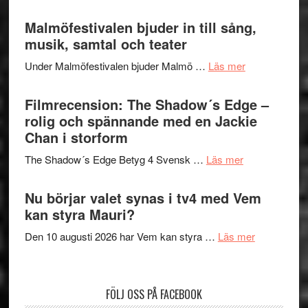
Lena
ger
Endre,
Malmöfestivalen bjuder in till sång,
mycket
Hannes
musik, samtal och teater
att
Meidal
tänka
om
Under Malmöfestivalen bjuder Malmö …
Läs mer
och
på
Malmöfestiva
Roland
bjuder
Filmrecension: The Shadow´s Edge –
Pöntinen
in
rolig och spännande med en Jackie
avslutar
till
Chan i storform
Scensommar
sång,
på
om
The Shadow´s Edge Betyg 4 Svensk …
Läs mer
musik,
Artipelag
Filmrecension
samtal
The
Nu börjar valet synas i tv4 med Vem
och
Shadow
kan styra Mauri?
teater
´s
om
Den 10 augusti 2026 har Vem kan styra …
Läs mer
Edge
Nu
–
börjar
rolig
valet
och
FÖLJ OSS PÅ FACEBOOK
synas
spännande