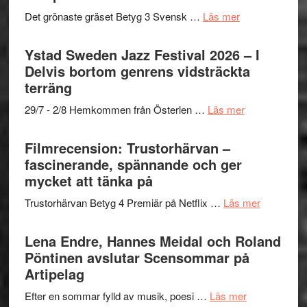
Filmstadens
filmprogram
med
om
Det grönaste gräset Betyg 3 Svensk …
Läs mer
Kulturs
Fox
Filmrecension:
stipendium
Mulder
Det
Ystad Sweden Jazz Festival 2026 – I
och
grönaste
Delvis bortom genrens vidsträckta
Dana
gräset
terräng
Scully
–
om
29/7 - 2/8 Hemkommen från Österlen …
Läs mer
en
Ystad
humoristisk
Sweden
Filmrecension: Trustorhärvan –
och
Jazz
fascinerande, spännande och ger
hjärtevarm
Festival
mycket att tänka på
lättsam
2026
kompott
om
Trustorhärvan Betyg 4 Premiär på Netflix …
Läs mer
–
Filmrecens
I
Trustorhä
Lena Endre, Hannes Meidal och Roland
Delvis
–
Pöntinen avslutar Scensommar på
bortom
fascineran
Artipelag
genrens
spännand
vidsträckta
om
Efter en sommar fylld av musik, poesi …
Läs mer
och
terräng