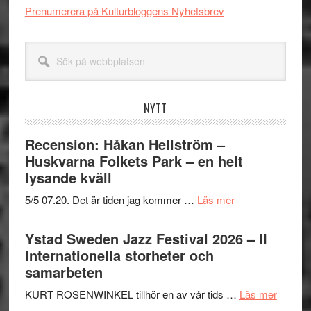
Prenumerera på Kulturbloggens Nyhetsbrev
Sök
på
webbplatsen
NYTT
Recension: Håkan Hellström –
Huskvarna Folkets Park – en helt
lysande kväll
om
5/5 07.20. Det är tiden jag kommer …
Läs mer
Recension:
Håkan
Ystad Sweden Jazz Festival 2026 – II
Hellström
Internationella storheter och
–
samarbeten
Huskvarna
om
KURT ROSENWINKEL tillhör en av vår tids …
Läs mer
Folkets
Ystad