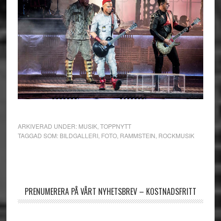
ARKIVERAD UNDER:
MUSIK
,
TOPPNYTT
TAGGAD SOM:
BILDGALLERI
,
FOTO
,
RAMMSTEIN
,
ROCKMUSIK
Primärt
sidofält
PRENUMERERA PÅ VÅRT NYHETSBREV – KOSTNADSFRITT