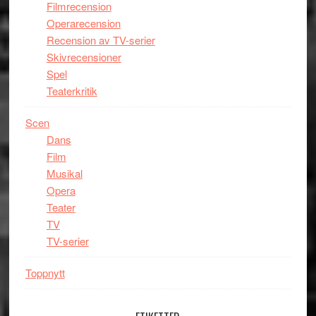
Filmrecension
Operarecension
Recension av TV-serier
Skivrecensioner
Spel
Teaterkritik
Scen
Dans
Film
Musikal
Opera
Teater
TV
TV-serier
Toppnytt