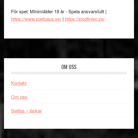
För spel: Minimiålder 18 år - Spela ansvarsfullt |
https://www.spelpaus.se/
|
https://stodlinjen.se/
Footer
OM OSS
Kontakt
Om oss
Sajtips – länkar