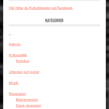
i
med
Här hittar du Kulturbloggen på Facebook.
tv4
en
med
Jackie
KATEGORIER
Vem
Chan
kan
i
styra
..
storform
Mauri?
Intervju
Kulturpolitik
Krönikor
Litteratur och konst
Musik
Recension
Bokrecension
Dans recension