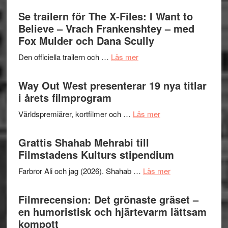
Park
Swede
Se trailern för The X-Files: I Want to
–
Jazz
Believe – Vrach Frankenshtey – med
en
Festiva
Fox Mulder och Dana Scully
helt
2026
lysande
om
Den officiella trailern och …
Läs mer
–
kväll
Se
II
trailern
Way Out West presenterar 19 nya titlar
Internat
för
i årets filmprogram
storhet
The
och
om
Världspremiärer, kortfilmer och …
Läs mer
X-
samarb
Way
Files:
Out
Grattis Shahab Mehrabi till
I
West
Filmstadens Kulturs stipendium
Want
presenterar
to
om
Farbror Ali och jag (2026). Shahab …
Läs mer
19
Believe
Grattis
nya
–
Shahab
Filmrecension: Det grönaste gräset –
titlar
Vrach
Mehrabi
en humoristisk och hjärtevarm lättsam
i
Frankenshtey
till
kompott
årets
–