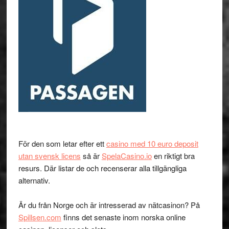
För den som letar efter ett
casino med 10 euro deposit
utan svensk licens
så är
SpelaCasino.io
en riktigt bra
resurs. Där listar de och recenserar alla tillgängliga
alternativ.
Är du från Norge och är intresserad av nätcasinon? På
Spillsen.com
finns det senaste inom norska online