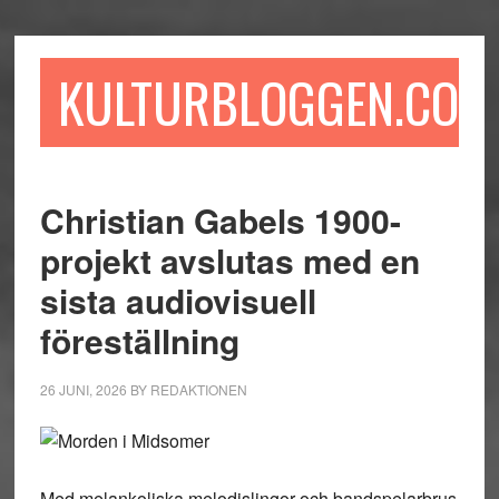
Hoppa
Hoppa
Hoppa
till
till
till
huvudinnehåll
det
sidfot
KULTURBLOGGEN.COM
primära
sidofältet
Christian Gabels 1900-
projekt avslutas med en
sista audiovisuell
föreställning
26 JUNI, 2026
BY
REDAKTIONEN
Med melankoliska melodislingor och bandspelarbrus