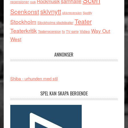
samhälle
Rockmusik
recensioner
rock
skivnytt
Scenkonst
skivrecension
Spotify
Teater
Stockholm
Stockholms stadsteater
Teaterkritik
Way Out
tv
Video
Teaterrecension
TV-serie
West
ANNONSER
Shiba - urhunden med stil
SPEL KAN SKAPA BEROENDE