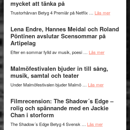
Festival
mycket att tänka på
lättsam
2026
kompott
om
Trustorhärvan Betyg 4 Premiär på Netflix …
Läs mer
–
Filmrecens
I
Trustorhä
Lena Endre, Hannes Meidal och Roland
Delvis
–
Pöntinen avslutar Scensommar på
bortom
fascineran
Artipelag
genrens
spännand
vidsträckta
om
Efter en sommar fylld av musik, poesi …
Läs mer
och
terräng
Lena
ger
Endre,
Malmöfestivalen bjuder in till sång,
mycket
Hannes
musik, samtal och teater
att
Meidal
tänka
om
Under Malmöfestivalen bjuder Malmö …
Läs mer
och
på
Malmöfestiva
Roland
bjuder
Filmrecension: The Shadow´s Edge –
Pöntinen
in
rolig och spännande med en Jackie
avslutar
till
Chan i storform
Scensommar
sång,
på
om
The Shadow´s Edge Betyg 4 Svensk …
Läs mer
musik,
Artipelag