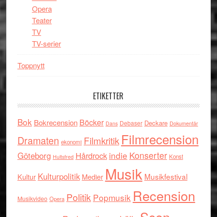
Opera
Teater
TV
TV-serier
Toppnytt
ETIKETTER
Bok
Böcker
Bokrecension
Deckare
Debaser
Dokumentär
Dans
Filmrecension
Dramaten
Filmkritik
ekonomi
indie
Konserter
Göteborg
Hårdrock
Konst
Hultsfred
Musik
Kulturpolitik
Musikfestival
Kultur
Medier
Recension
Politik
Popmusik
Musikvideo
Opera
Scen