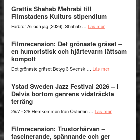
Files:
Out
Grattis Shahab Mehrabi till
I
West
Filmstadens Kulturs stipendium
Want
presenterar
to
om
Farbror Ali och jag (2026). Shahab …
Läs mer
19
Believe
Grattis
nya
–
Shahab
Filmrecension: Det grönaste gräset –
titlar
Vrach
Mehrabi
en humoristisk och hjärtevarm lättsam
i
Frankenshtey
till
kompott
årets
–
Filmstadens
filmprogram
med
om
Det grönaste gräset Betyg 3 Svensk …
Läs mer
Kulturs
Fox
Filmrecension:
stipendium
Mulder
Det
Ystad Sweden Jazz Festival 2026 – I
och
grönaste
Delvis bortom genrens vidsträckta
Dana
gräset
terräng
Scully
–
om
29/7 - 2/8 Hemkommen från Österlen …
Läs mer
en
Ystad
humoristisk
Sweden
Filmrecension: Trustorhärvan –
och
Jazz
fascinerande, spännande och ger
hjärtevarm