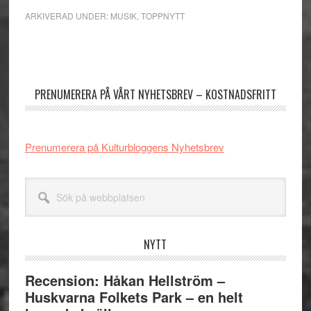
ARKIVERAD UNDER:
MUSIK
,
TOPPNYTT
Primärt
sidofält
PRENUMERERA PÅ VÅRT NYHETSBREV – KOSTNADSFRITT
Prenumerera på Kulturbloggens Nyhetsbrev
Sök
på
webbplatsen
NYTT
Recension: Håkan Hellström –
Huskvarna Folkets Park – en helt