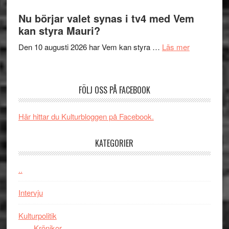
Filmrecension
samtal
The
Nu börjar valet synas i tv4 med Vem
och
Shadow
kan styra Mauri?
teater
´s
om
Den 10 augusti 2026 har Vem kan styra …
Läs mer
Edge
Nu
–
börjar
rolig
valet
och
FÖLJ OSS PÅ FACEBOOK
synas
spännande
i
med
Här hittar du Kulturbloggen på Facebook.
tv4
en
med
Jackie
KATEGORIER
Vem
Chan
kan
i
styra
..
storform
Mauri?
Intervju
Kulturpolitik
Krönikor