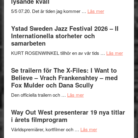
lysande kväll
om
5/5 07.20. Det är tiden jag kommer …
Läs mer
Recension:
Håkan
Ystad Sweden Jazz Festival 2026 – II
Hellström
Internationella storheter och
–
samarbeten
Huskvarna
om
KURT ROSENWINKEL tillhör en av vår tids …
Läs mer
Folkets
Ystad
Park
Swede
Se trailern för The X-Files: I Want to
–
Jazz
Believe – Vrach Frankenshtey – med
en
Festiva
Fox Mulder och Dana Scully
helt
2026
lysande
om
Den officiella trailern och …
Läs mer
–
kväll
Se
II
trailern
Way Out West presenterar 19 nya titlar
Internat
för
i årets filmprogram
storhet
The
och
om
Världspremiärer, kortfilmer och …
Läs mer
X-
samarb
Way