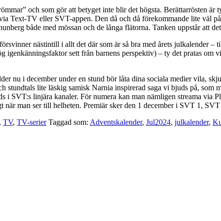
ömmar” och som gör att betyget inte blir det högsta. Berättarrösten är 
t via Text-TV eller SVT-appen. Den då och då förekommande lite väl påta
hunberg både med mössan och de långa flätorna. Tanken uppstår att det ju f
 försvinner nästintill i allt det där som är så bra med årets julkalender 
g igenkänningsfaktor sett från barnens perspektiv) – ty det pratas om vi
er nu i december under en stund bör låta dina sociala medier vila, skjuta
tundtals lite läskig samisk Narnia inspirerad saga vi bjuds på, som myc
ds i SVT:s linjära kanaler. För numera kan man nämligen streama via Playt
ögt när man ser till helheten. Premiär sker den 1 december i SVT 1, SV
,
TV
,
TV-serier
Taggad som:
Adventskalender
,
Jul2024
,
julkalender
,
Ku