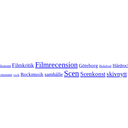
Filmrecension
Filmkritik
Göteborg
Hårdroc
ekonomi
Hultsfred
Scen
skivnytt
Scenkonst
samhälle
Rockmusik
censioner
rock