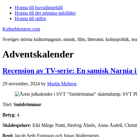
Hoppa till huvudinnehåll
Hoppa till det primära sidofältet
Hoppa till sidfot
Kulturbloggen.com
Sveriges största kulturmagasin: musik, film, litteratur, kulturpolitik, tea
Adventskalender
Recension av TV-serie: En samisk Narnia i
29 november, 2024
by
Martin Moberg
Titel:
Snödrömmar
Betyg
: 4
Skådespelare
: Ellá Márge Nutti, Hedvig Åhrén, Anna Åsdell, Christ
Regi:
Jacob Seth Fransson och Jonas Wallerström.