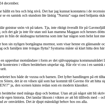
24 december.
r hållit en bra och hög nivå. Det har jag kunnat konstatera i de recens
 år se en samisk och stundom lite läskig ”Narnia”-saga med briljanta skå
r gnistrar snön vit på taken. Tja, inte riktigt överallt för på Gavmofjäll ä
är, och det går ju inte för utan snö kan mamma Maggan och hennes döttrar 
n in från de skidsugna turisterna som inte har någon som helst lust med
ar hon sin nyligen bortgångna mormor, som visar henne en glänsande oc
g och familjen inte tvingas flytta? Systrarna måste så klart hitta den här 
l, en uppenbar motståndare i form av det självupptagna kommunalrådet Lena
är kontexten i vilken berättelsen utspelar sig. Här rör vi oss i en samisk
arit.
riet hos både de vuxna och barnen. Det lyfter handlingen på ett tilltal
en Sören, det är en vilsen själ som har kommit till Gavmo för att hitta si
!?” ja, den scenen känns redan som en modern klassiker.
fin berättelse med många djup och bottnar. Utan att på något sätt bli skri
 vår egen historia. Det landar liksom i vikten av att bli tillfreds med –
terad av omvärlden. Det är djupt mänskligt behov hos oss alla.