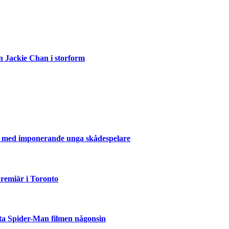
n Jackie Chan i storform
er med imponerande unga skådespelare
emiär i Toronto
ta Spider-Man filmen någonsin
but