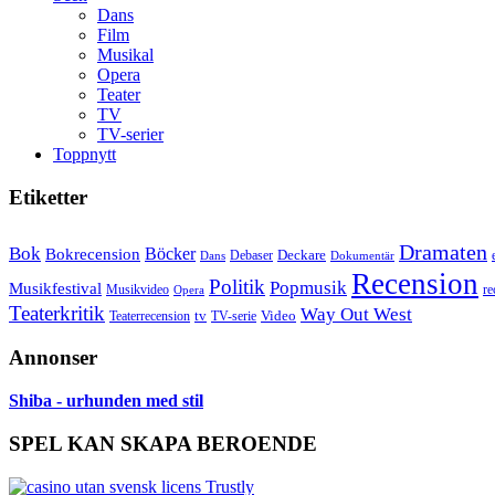
Dans
Film
Musikal
Opera
Teater
TV
TV-serier
Toppnytt
Etiketter
Dramaten
Bok
Bokrecension
Böcker
Deckare
Debaser
Dokumentär
Dans
Recension
Politik
Popmusik
Musikfestival
Musikvideo
re
Opera
Teaterkritik
Way Out West
Video
tv
Teaterrecension
TV-serie
Annonser
Shiba - urhunden med stil
SPEL KAN SKAPA BEROENDE