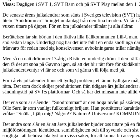
Visas:
Dagligen i SVT 1, SVT Barn och på SVT Play mellan den 1–
De senaste årens julkalendrar som sänts i Sveriges television (SVT) ha
titeln ”Snödrömmar” är inget undantag från den fina trenden. Vi får i
vuxen tittare på djupet. För en bra julkalender tilltalar ju alla åldrar.
Berättelsen tar sin början i den fiktiva lilla fjällkommunen Lill-Uman, dä
snö sedan länge. Underligt nog har det inte fallit en enda snöflinga d
frånvaro för redan med sig konsekvenser, avbokningarna trillar nämlige
Men så en natt drömmer 13-åriga Ristin en underlig dröm. I den träff
den få det att snöa på Gavmo igen, så att det blir rätt före för skidåknin
julkalenderäventyr vi får se och som vi gärna vill följa med på.
För i årets julkalender finns ett tydligt problem, ett ännu tydligare må
rätta. Det som dock skiljer produktionen från tidigare års julkalendrar 
sändningstid på SVT:s plattformar. Och så har det minsann inte alltid v
Det ena som är slående i ”Snödrömmar” är den höga nivån på skådespele
Olle Sarri är som vanligt fullkomligt briljant. Han porträtterar karaktär
vrålar: ”Snälla, hjälp mig! Någon!? Naturen! Universum! KOMMUNEN
Det andra som slår en är att årets julkalender bjuder oss tittare på en 
miljöförstöringen, identiteten, samhörigheten och till syvende och sist
sorgliga i att behöva tala tyst om vissa saker, för att kunna bli accep