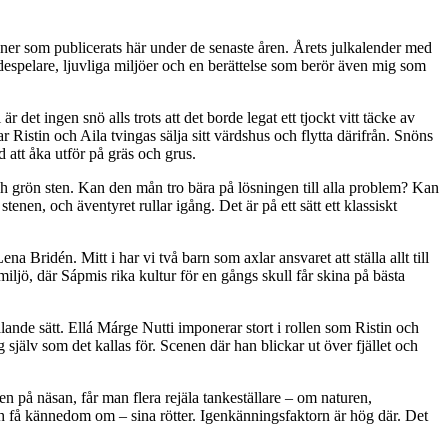
ioner som publicerats här under de senaste åren. Årets julkalender med
despelare, ljuvliga miljöer och en berättelse som berör även mig som
r det ingen snö alls trots att det borde legat ett tjockt vitt täcke av
Ristin och Aila tvingas sälja sitt värdshus och flytta därifrån. Snöns
 att åka utför på gräs och grus.
h grön sten. Kan den mån tro bära på lösningen till alla problem? Kan
stenen, och äventyret rullar igång. Det är på ett sätt ett klassiskt
 Bridén. Mitt i har vi två barn som axlar ansvaret att ställa allt till
 miljö, där Sápmis rika kultur för en gångs skull får skina på bästa
ande sätt. Ellá Márge Nutti imponerar stort i rollen som Ristin och
g själv som det kallas för. Scenen där han blickar ut över fjället och
ven på näsan, får man flera rejäla tankeställare – om naturen,
 och få kännedom om – sina rötter. Igenkänningsfaktorn är hög där. Det