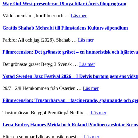
Way Out West presenterar 19 nya titlar i årets filmprogram
om
Världspremiärer, kortfilmer och …
Läs mer
Way
Out
Grattis Shahab Mehrabi till Filmstadens Kulturs stipendium
West
presenterar
om
Farbror Ali och jag (2026). Shahab …
Läs mer
19
Grattis
nya
Shahab
Filmrecension: Det grönaste gräset – en humoristisk och hjärte
titlar
Mehrabi
i
till
om
Det grönaste gräset Betyg 3 Svensk …
Läs mer
årets
Filmstadens
Filmrecension:
filmprogram
Kulturs
Det
Ystad Sweden Jazz Festival 2026 – I Delvis bortom genrens vidst
stipendium
grönaste
gräset
om
29/7 - 2/8 Hemkommen från Österlen …
Läs mer
–
Ystad
en
Sweden
Filmrecension: Trustorhärvan – fascinerande, spännande och ge
humoristisk
Jazz
och
Festival
om
Trustorhärvan Betyg 4 Premiär på Netflix …
Läs mer
hjärtevarm
2026
Filmrecension:
lättsam
–
Trustorhärvan
Lena Endre, Hannes Meidal och Roland Pöntinen avslutar Scen
kompott
I
–
Delvis
fascinerande,
om
Efter en sommar fylld av musik, poesi …
Läs mer
bortom