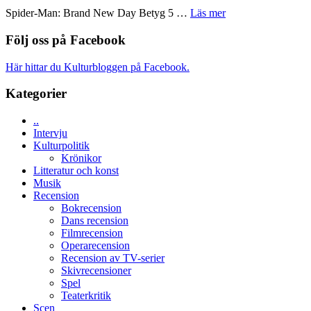
om
ARNE
om
Spider-Man: Brand New Day Betyg 5 …
Läs mer
människans
GOES
Filmrecension:
mörker
TO
Spider-
Följ oss på Facebook
med
SPACE
Man:
imponerande
får
Brand
unga
Här hittar du Kulturbloggen på Facebook.
världspremi
New
skådespelare
i
Day
Kategorier
Toronto
–
kan
..
vara
Intervju
den
Kulturpolitik
bästa
Krönikor
Spider-
Litteratur och konst
Man
Musik
filmen
Recension
någonsin
Bokrecension
Dans recension
Filmrecension
Operarecension
Recension av TV-serier
Skivrecensioner
Spel
Teaterkritik
Scen