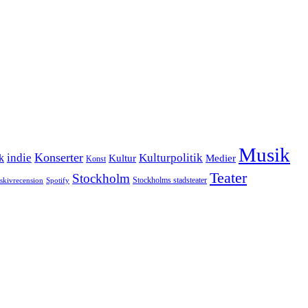
Musik
Konserter
k
indie
Kulturpolitik
Kultur
Medier
Konst
Teater
Stockholm
Stockholms stadsteater
skivrecension
Spotify