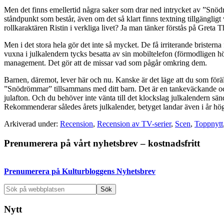
Men det finns emellertid några saker som drar ned intrycket av ”Snödr
ståndpunkt som består, även om det så klart finns textning tillgänglig
rollkaraktären Ristin i verkliga livet? Ja man tänker förstås på Greta T
Men i det stora hela gör det inte så mycket. De få irriterande bristerna
vuxna i julkalendern tycks besatta av sin mobiltelefon (förmodligen hö
management. Det gör att de missar vad som pågår omkring dem.
Barnen, däremot, lever här och nu. Kanske är det läge att du som föräld
”Snödrömmar” tillsammans med ditt barn. Det är en tankeväckande och s
julafton. Och du behöver inte vänta till det klockslag julkalendern sän
Rekommenderar således årets julkalender, betyget landar även i år h
Arkiverad under:
Recension
,
Recension av TV-serier
,
Scen
,
Toppnytt
Primärt
Prenumerera på vårt nyhetsbrev – kostnadsfritt
sidofält
Prenumerera på Kulturbloggens Nyhetsbrev
Sök
på
webbplatsen
Nytt