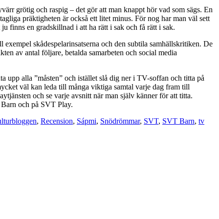
tyvärr grötig och raspig – det gör att man knappt hör vad som sägs. En
gliga präktigheten är också ett litet minus. För nog har man väl sett
inns en gradskillnad i att ha rätt i sak och få rätt i sak.
– till exempel skådespelarinsatserna och den subtila samhällskritiken. De
kten av antal följare, betalda samarbeten och social media
 upp alla ”måsten” och istället slå dig ner i TV-soffan och titta på
ket väl kan leda till många viktiga samtal varje dag fram till
jänsten och se varje avsnitt när man själv känner för att titta.
T Barn och på SVT Play.
lturbloggen
,
Recension
,
Sápmi
,
Snödrömmar
,
SVT
,
SVT Barn
,
tv