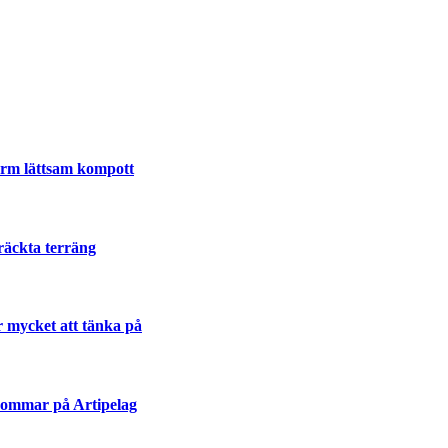
varm lättsam kompott
räckta terräng
r mycket att tänka på
sommar på Artipelag