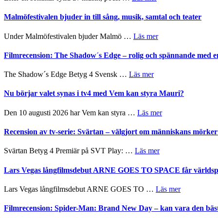
spännande
Lena
genrens
och
Endre,
Malmöfestivalen bjuder in till sång, musik, samtal och teater
vidsträckta
ger
Hannes
terräng
mycket
Meidal
om
Under Malmöfestivalen bjuder Malmö …
Läs mer
att
och
Malmöfestivalen
tänka
Roland
bjuder
Filmrecension: The Shadow´s Edge – rolig och spännande med e
på
Pöntinen
in
avslutar
till
om
The Shadow´s Edge Betyg 4 Svensk …
Läs mer
Scensommar
sång,
Filmrecension:
på
musik,
The
Nu börjar valet synas i tv4 med Vem kan styra Mauri?
Artipelag
samtal
Shadow
och
´s
om
Den 10 augusti 2026 har Vem kan styra …
Läs mer
teater
Edge
Nu
–
börjar
Recension av tv-serie: Svärtan – välgjort om människans mörk
rolig
valet
och
synas
om
Svärtan Betyg 4 Premiär på SVT Play: …
Läs mer
spännande
i
Recension
med
tv4
av
Lars Vegas långfilmsdebut ARNE GOES TO SPACE får världspr
en
med
tv-
Jackie
Vem
serie:
Chan
om
Lars Vegas långfilmsdebut ARNE GOES TO …
Läs mer
kan
Svärtan
i
Lars
styra
–
storform
Vegas
Filmrecension: Spider-Man: Brand New Day – kan vara den bäs
Mauri?
välgjort
långfilmsde