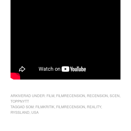
ARKIVERAD UNDER:
FILM
,
FILMRECENSION
,
RECENSION
,
SCEN
,
TOPPNYTT
TAGGAD SOM:
FILMKRITIK
,
FILMRECENSION
,
REALITY
,
RYSSLAND
,
USA