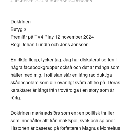
4 DECEMBER, 2024
BY
ROSEMARI SÖDERGREN
Doktrinen
Betyg 2
Premiär på TV4 Play 12 november 2024
Regi Johan Lundin och Jens Jonsson
En riktig flopp, tycker jag. Jag har diskuterat serien i
några facebookgrupper också och det är många som
håller med mig. I rollistan står en lång rad duktiga
skådespelare som blir ovanligt svåra att tro på. Deras
karaktärer är långt från trovärdiga i en story som är
rörig.
Doktrinen marknadsförs som en>en politisk thriller
som innehåller allt från maktspel, svek och spioner.
Historien är baserad på författaren Magnus Montelius