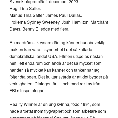
Svensk biopremiär 1 december 2023
Regi Tina Satter.
Manus Tina Satter, James Paul Dallas.
I rollerna Sydney Sweeney, Josh Hamilton, Marchánt
Davis, Benny Elledge med flera
En mardrömslik rysare där jag känner hur obeveklig
makten kan vara. I synnerhet i det så kallade
demokratiska landet USA. Filmen utspelas nästan
helt i ett enda rum och ändå är det så mycket som
händer, så mycket kan känner och tänker när jag
följer dialogen. Det fruktansvärda är att det bygger på
verkligheten. Dialogen är till och med rakt av från
FBI:s inspelningar.
Reality Winner är en ung kvinna, född 1991, som
hade arbetat inom flygvapnet och som arbetare som
översättare på National Security Agency, NSA, i