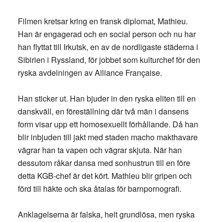
Filmen kretsar kring en fransk diplomat, Mathieu.
Han är engagerad och en social person och nu har
han flyttat till Irkutsk, en av de nordligaste städerna i
Sibirien i Ryssland, för jobbet som kulturchef för den
ryska avdelningen av Alliance Française.
Han sticker ut. Han bjuder in den ryska eliten till en
danskväll, en föreställning där två män i dansens
form visar upp ett homosexuellt förhållande. Då han
blir inbjuden till jakt med staden macho makthavare
vägrar han ta vapen och vägrar skjuta. När han
dessutom råkar dansa med sonhustrun till en före
detta KGB-chef är det kört. Mathieu blir gripen och
förd till häkte och ska åtalas för barnpornografi.
Anklagelserna är falska, helt grundlösa, men ryska