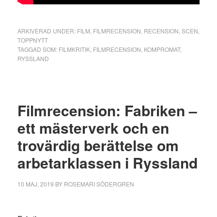
ARKIVERAD UNDER:
FILM
,
FILMRECENSION
,
RECENSION
,
SCEN
,
TOPPNYTT
TAGGAD SOM:
FILMKRITIK
,
FILMRECENSION
,
KOMPROMAT
,
RYSSLAND
Filmrecension: Fabriken –
ett mästerverk och en
trovärdig berättelse om
arbetarklassen i Ryssland
10 MAJ, 2019
BY
ROSEMARI SÖDERGREN