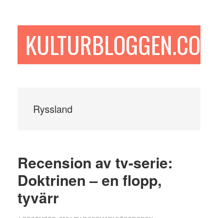
Hoppa
Hoppa
Hoppa
till
till
till
huvudinnehåll
det
sidfot
KULTURBLOGGEN.COM
primära
sidofältet
Ryssland
Recension av tv-serie:
Doktrinen – en flopp,
tyvärr