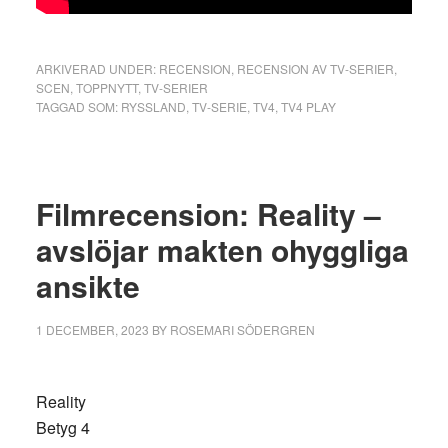
ARKIVERAD UNDER:
RECENSION
,
RECENSION AV TV-SERIER
,
SCEN
,
TOPPNYTT
,
TV-SERIER
TAGGAD SOM:
RYSSLAND
,
TV-SERIE
,
TV4
,
TV4 PLAY
Filmrecension: Reality –
avslöjar makten ohyggliga
ansikte
1 DECEMBER, 2023
BY
ROSEMARI SÖDERGREN
Reality
Betyg 4