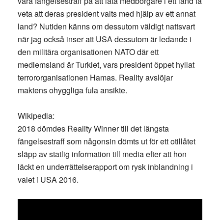
vara fängelsestraff på att låta medborgare i ett land få
veta att deras president valts med hjälp av ett annat
land? Nutiden känns om dessutom väldigt nattsvart
när jag också inser att USA dessutom är ledande i
den militära organisationen NATO där ett
medlemsland är Turkiet, vars president öppet hyllat
terrororganisationen Hamas. Reality avslöjar
maktens ohyggliga fula ansikte.
Wikipedia:
2018 dömdes Reality Winner till det längsta
fängelsestraff som någonsin dömts ut för ett otillåtet
släpp av statlig information till media efter att hon
läckt en underrättelserapport om rysk inblandning i
valet i USA 2016.