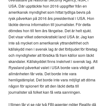
USA. Där upptäckte hon 2016 uppgifter från en
amerikansk myndighet som hittat tydliga bevis på
rysk påverkan på 2016 års presidentval i USA. Hon
läckte denna information till journalister. För detta
dömdes hon till fem års fängelse. Det är helt sjukt.
Det visar vilket odemokratiskt land USA är. Jag kan
inte så mycket om amerikansk yttrandefrihet och
källskydd men i svensk lag är det förbjudet för företag
och myndigheter att försöka få fram källor som läckt
skandaler. Källskyddet finns inskrivet i svensk lag. Att
Ryssland påverkat valet i USA borde vara viktigt att
allmänheten får veta. Det borde inte vara
hemligstämplat. Det borde inte vara möjligt att döma
någon för spioneri för att den läckt detta till
journalister så folket kan få veta sanningen.
I filmen får vi se när två FBI-agenter möter Reality då