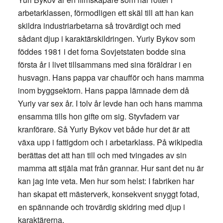
arbetarklassen, förmodligen ett skäl till att han kan
skildra industriarbetarna så trovärdigt och med
sådant djup i karaktärskildringen. Yuriy Bykov som
föddes 1981 i det forna Sovjetstaten bodde sina
första år i livet tillsammans med sina föräldrar i en
husvagn. Hans pappa var chaufför och hans mamma
inom byggsektorn. Hans pappa lämnade dem då
Yuriy var sex år. I tolv år levde han och hans mamma
ensamma tills hon gifte om sig. Styvfadern var
kranförare. Så Yuriy Bykov vet både hur det är att
växa upp i fattigdom och i arbetarklass. På wikipedia
berättas det att han till och med tvingades av sin
mamma att stjäla mat från grannar. Hur sant det nu är
kan jag inte veta. Men hur som helst: I fabriken har
han skapat ett mästerverk, konsekvent snyggt fotad,
en spännande och trovärdig skidring med djup i
karaktärerna.