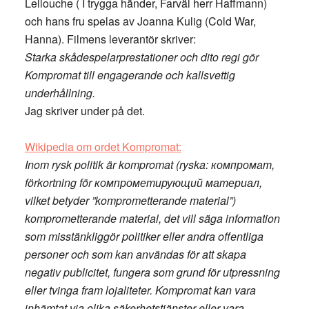
Lellouche ( I trygga händer, Farväl herr Haffmann)
och hans fru spelas av Joanna Kulig (Cold War,
Hanna). Filmens leverantör skriver:
Starka skådespelarprestationer och dito regi gör
Kompromat till engagerande och kallsvettig
underhållning.
Jag skriver under på det.
Wikipedia om ordet Kompromat:
Inom rysk politik är kompromat (ryska: компромат,
förkortning för компрометирующий материал,
vilket betyder ”komprometterande material”)
komprometterande material, det vill säga information
som misstänkliggör politiker eller andra offentliga
personer och som kan användas för att skapa
negativ publicitet, fungera som grund för utpressning
eller tvinga fram lojaliteter. Kompromat kan vara
inhämtat via olika säkerhetstjänster eller vara