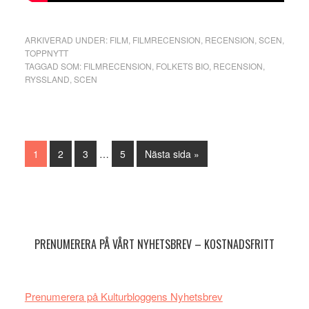
ARKIVERAD UNDER:
FILM
,
FILMRECENSION
,
RECENSION
,
SCEN
,
TOPPNYTT
TAGGAD SOM:
FILMRECENSION
,
FOLKETS BIO
,
RECENSION
,
RYSSLAND
,
SCEN
Interimistiska
Sida
Sida
Sida
Sida
Go
1
2
3
…
5
Nästa sida »
sidor
to
utelämnas
Primärt
sidofält
PRENUMERERA PÅ VÅRT NYHETSBREV – KOSTNADSFRITT
Prenumerera på Kulturbloggens Nyhetsbrev