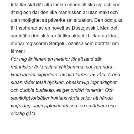
totalitär stat där alla tar sin chans att sko sig och sno
åt sig och där den lilla människan är utan makt och
utan möjlighet att påverka sin situation. Den ödmjuka
är inspirerad av en novell av Dostojevskij. Men det
samhälle den skildrar är lika aktuellt i Ukraina idag,
menar regissören Sergeii Loznitsa som berättar om
filmen:
För mig är filmen en metafor för ett land där
människor är konstant våldsamma mot varandra-.
Hela landet exploderar av alla former av våld. Å ena
sidan råder totalt hyckleri, obeskrivlig lögnaktighet
och dubbla budskap, ett genomfört ”omertà”. Och
samtidigt fortsätter fruktansvärda saker att hända
varje dag. Jag upplever det som en smärtsam och
olöslig gåta.