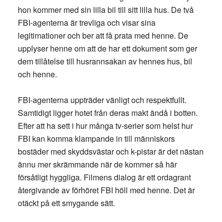
hon kommer med sin lilla bil till sitt lilla hus. De två
FBI-agenterna är trevliga och visar sina
legitimationer och ber att få prata med henne. De
upplyser henne om att de har ett dokument som ger
dem tillåtelse till husrannsakan av hennes hus, bil
och henne.
FBI-agenterna uppträder vänligt och respektfullt.
Samtidigt ligger hotet från deras makt ändå i botten.
Efter att ha sett i hur många tv-serier som helst hur
FBI kan komma klampande in till människors
bostäder med skyddsvästar och k-pistar är det nästan
ännu mer skrämmande när de kommer så här
försåtligt hyggliga. Filmens dialog är ett ordagrant
återgivande av förhöret FBI höll med henne. Det är
otäckt på ett smygande sätt.