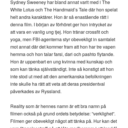
Sydney Sweeney har bland annat varit med i The
White Lotus och The Handmaid’s Tale där hon spelat
helt andra karaktärer. Hon är så enastående rätt i
denna film. I början av förhöret ger hon intrycket av
att vara en vanlig ung tjej. Hon tränar crossfit och
yoga, men FBI-agenterna styr obevekligt in samtalet
mot annat där det kommer fram att hon har tre vapen
hemma och hon talar farsi, dari och pashto flytande.
Hon är uppenbart en ung kvinna med kunskap och
som kan tänka självständigt. Inte så konstigt att hon
inte stod ut med att den amerikanska befolkningen
inte skulle ha rätt att veta att deras presidentval
påverkades av Ryssland.
Reality som är hennes namn är ett bra namn på
filmen också på grund ordets betydelse: ”verklighet”.
Filmen ger obevekligt något att tänka på. Hur kan det