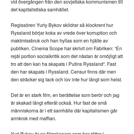
vid övergången från den sovjetiska kommunismen till
det kapitalistiska samhället.
Regissören Yuriy Bykov skildrar så klockrent hur
Ryssland börjar koka av vrede över korruption och
maktmissbruk och han hyllas som en hjälte av
publiken. Cinema Scope har skrivit om Fabriken: “En
rejäl portion socialkritik som det nästan är omöjligt att
tro att den kan ha skapats i Putins Ryssland”. Fast
den har skapats i Ryssland. Censur finns där men
den sträcker sig tack och lov inte hur långt som helst.
Det är en stark film, en berättelse som berör och jag
är skakad långt efteråt också. Hur fast de små
människorna är i ett samhälle där kapitalismen går
armkrok med maffian.
Yuri Bykov är en filmskapare som har rötter i