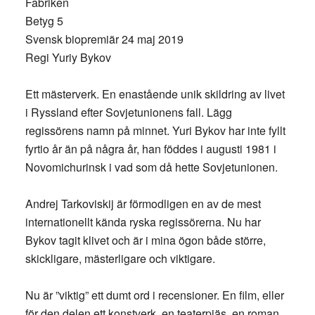
Fabriken
Betyg 5
Svensk biopremiär 24 maj 2019
Regi Yuriy Bykov
Ett mästerverk. En enastående unik skildring av livet
i Ryssland efter Sovjetunionens fall. Lägg
regissörens namn på minnet. Yuri Bykov har inte fyllt
fyrtio år än på några år, han föddes i augusti 1981 i
Novomichurinsk i vad som då hette Sovjetunionen.
Andrej Tarkoviskij är förmodligen en av de mest
internationellt kända ryska regissörerna. Nu har
Bykov tagit klivet och är i mina ögon både större,
skickligare, mästerligare och viktigare.
Nu är ”viktig” ett dumt ord i recensioner. En film, eller
för den delen ett konstverk, en teaterpjäs, en roman