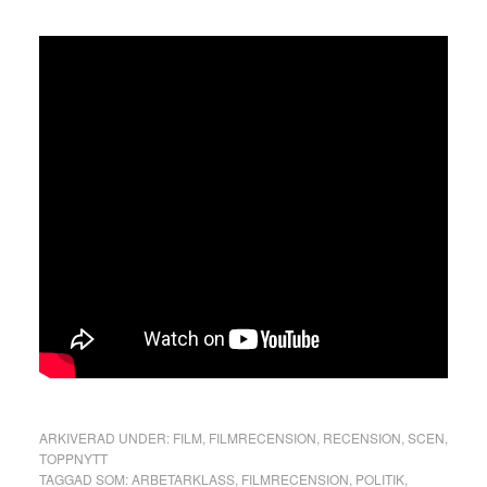
ARKIVERAD UNDER:
FILM
,
FILMRECENSION
,
RECENSION
,
SCEN
,
TOPPNYTT
TAGGAD SOM:
ARBETARKLASS
,
FILMRECENSION
,
POLITIK
,