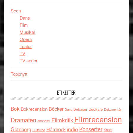
Scen
Dans
Film
Musikal
Opera
Teater
TV
TV-serier
Toppnytt
ETIKETTER
Bok
Böcker
Bokrecension
Deckare
Debaser
Dokumentär
Dans
Filmrecension
Dramaten
Filmkritik
ekonomi
indie
Konserter
Göteborg
Hårdrock
Konst
Hultsfred