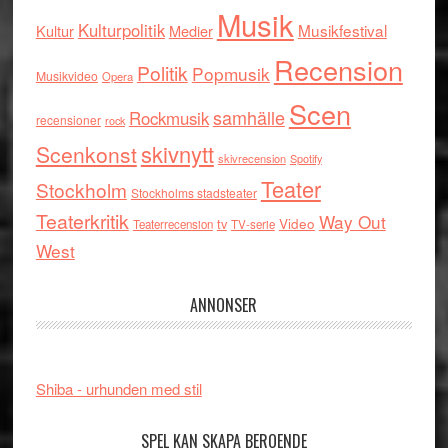
Musik
Kulturpolitik
Musikfestival
Kultur
Medier
Recension
Politik
Popmusik
Musikvideo
Opera
Scen
samhälle
Rockmusik
recensioner
rock
skivnytt
Scenkonst
skivrecension
Spotify
Teater
Stockholm
Stockholms stadsteater
Teaterkritik
Way Out
tv
Video
Teaterrecension
TV-serie
West
ANNONSER
Shiba - urhunden med stil
SPEL KAN SKAPA BEROENDE