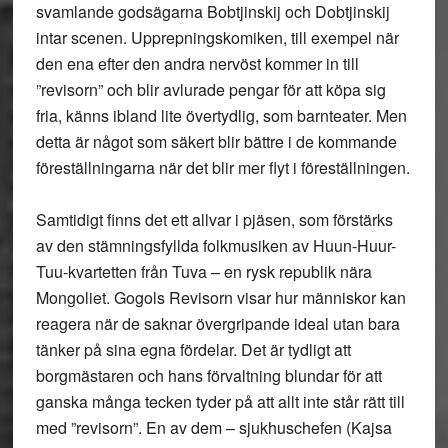
svamlande godsägarna Bobtjinskij och Dobtjinskij
intar scenen. Upprepningskomiken, till exempel när
den ena efter den andra nervöst kommer in till
”revisorn” och blir avlurade pengar för att köpa sig
fria, känns ibland lite övertydlig, som barnteater. Men
detta är något som säkert blir bättre i de kommande
föreställningarna när det blir mer flyt i föreställningen.
Samtidigt finns det ett allvar i pjäsen, som förstärks
av den stämningsfyllda folkmusiken av Huun-Huur-
Tuu-kvartetten från Tuva – en rysk republik nära
Mongoliet. Gogols Revisorn visar hur människor kan
reagera när de saknar övergripande ideal utan bara
tänker på sina egna fördelar. Det är tydligt att
borgmästaren och hans förvaltning blundar för att
ganska många tecken tyder på att allt inte står rätt till
med ”revisorn”. En av dem – sjukhuschefen (Kajsa