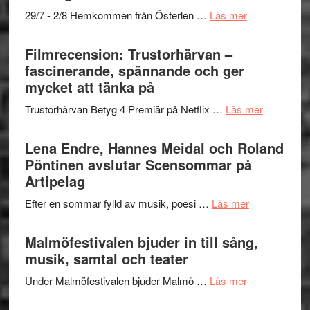
Scully
–
om
29/7 - 2/8 Hemkommen från Österlen …
Läs mer
en
Ystad
humoristisk
Sweden
Filmrecension: Trustorhärvan –
och
Jazz
fascinerande, spännande och ger
hjärtevarm
Festival
mycket att tänka på
lättsam
2026
kompott
om
Trustorhärvan Betyg 4 Premiär på Netflix …
Läs mer
–
Filmrecens
I
Trustorhä
Lena Endre, Hannes Meidal och Roland
Delvis
–
Pöntinen avslutar Scensommar på
bortom
fascineran
Artipelag
genrens
spännand
vidsträckta
om
Efter en sommar fylld av musik, poesi …
Läs mer
och
terräng
Lena
ger
Endre,
Malmöfestivalen bjuder in till sång,
mycket
Hannes
musik, samtal och teater
att
Meidal
tänka
om
Under Malmöfestivalen bjuder Malmö …
Läs mer
och
på
Malmöfestiva
Roland