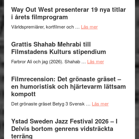
II
trailern
Way Out West presenterar 19 nya titlar
Internat
för
i årets filmprogram
storhet
The
och
om
Världspremiärer, kortfilmer och …
Läs mer
X-
samarb
Way
Files:
Out
Grattis Shahab Mehrabi till
I
West
Filmstadens Kulturs stipendium
Want
presenterar
to
om
Farbror Ali och jag (2026). Shahab …
Läs mer
19
Believe
Grattis
nya
–
Shahab
Filmrecension: Det grönaste gräset –
titlar
Vrach
Mehrabi
en humoristisk och hjärtevarm lättsam
i
Frankenshtey
till
kompott
årets
–
Filmstadens
filmprogram
med
om
Det grönaste gräset Betyg 3 Svensk …
Läs mer
Kulturs
Fox
Filmrecension:
stipendium
Mulder
Det
Ystad Sweden Jazz Festival 2026 – I
och
grönaste
Delvis bortom genrens vidsträckta
Dana
gräset
terräng