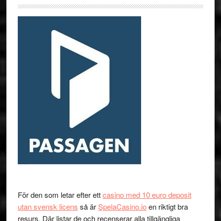
För den som letar efter ett
casino med 10 euro deposit
utan svensk licens
så är
SpelaCasino.io
en riktigt bra
resurs. Där listar de och recenserar alla tillgängliga