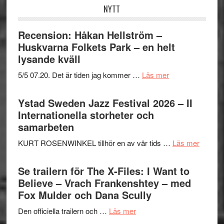
NYTT
Recension: Håkan Hellström –
Huskvarna Folkets Park – en helt
lysande kväll
om
5/5 07.20. Det är tiden jag kommer …
Läs mer
Recension:
Håkan
Ystad Sweden Jazz Festival 2026 – II
Hellström
Internationella storheter och
–
samarbeten
Huskvarna
om
KURT ROSENWINKEL tillhör en av vår tids …
Läs mer
Folkets
Ystad
Park
Swede
Se trailern för The X-Files: I Want to
–
Jazz
Believe – Vrach Frankenshtey – med
en
Festiva
Fox Mulder och Dana Scully
helt
2026
lysande
om
Den officiella trailern och …
Läs mer
–
kväll
Se