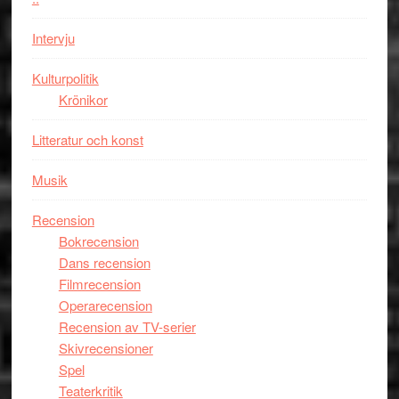
storform
Mauri?
Intervju
Kulturpolitik
Krönikor
Litteratur och konst
Musik
Recension
Bokrecension
Dans recension
Filmrecension
Operarecension
Recension av TV-serier
Skivrecensioner
Spel
Teaterkritik