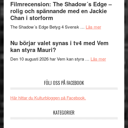
bjuder
Filmrecension: The Shadow´s Edge –
Pöntinen
in
rolig och spännande med en Jackie
avslutar
till
Chan i storform
Scensommar
sång,
på
om
The Shadow´s Edge Betyg 4 Svensk …
Läs mer
musik,
Artipelag
Filmrecension
samtal
The
Nu börjar valet synas i tv4 med Vem
och
Shadow
kan styra Mauri?
teater
´s
om
Den 10 augusti 2026 har Vem kan styra …
Läs mer
Edge
Nu
–
börjar
rolig
valet
och
FÖLJ OSS PÅ FACEBOOK
synas
spännande
i
med
Här hittar du Kulturbloggen på Facebook.
tv4
en
med
Jackie
KATEGORIER
Vem
Chan
kan
i
styra
..