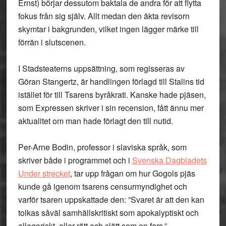
Ernst) börjar dessutom baktala de andra för att flytta
fokus från sig själv. Allt medan den äkta revisorn
skymtar i bakgrunden, vilket ingen lägger märke till
förrän i slutscenen.
I Stadsteaterns uppsättning, som regisseras av
Göran Stangertz, är handlingen förlagd till Stalins tid
istället för till Tsarens byråkrati. Kanske hade pjäsen,
som Expressen skriver i sin recension, fått ännu mer
aktualitet om man hade förlagt den till nutid.
Per-Arne Bodin, professor i slaviska språk, som
skriver både i programmet och i
Svenska Dagbladets
Under strecket
, tar upp frågan om hur Gogols pjäs
kunde gå igenom tsarens censurmyndighet och
varför tsaren uppskattade den: ”Svaret är att den kan
tolkas såväl samhällskritiskt som apokalyptiskt och
allegoriskt, eller rätt och slätt som en fars.”