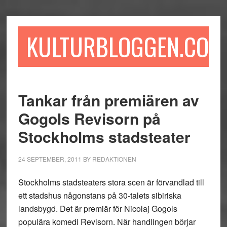
Hoppa
Hoppa
Hoppa
till
till
till
huvudinnehåll
det
sidfot
KULTURBLOGGEN.COM
primära
sidofältet
Tankar från premiären av
Gogols Revisorn på
Stockholms stadsteater
24 SEPTEMBER, 2011
BY
REDAKTIONEN
Stockholms stadsteaters stora scen är förvandlad till
ett stadshus någonstans på 30-talets sibiriska
landsbygd. Det är premiär för Nicolaj Gogols
populära komedi Revisorn. När handlingen börjar