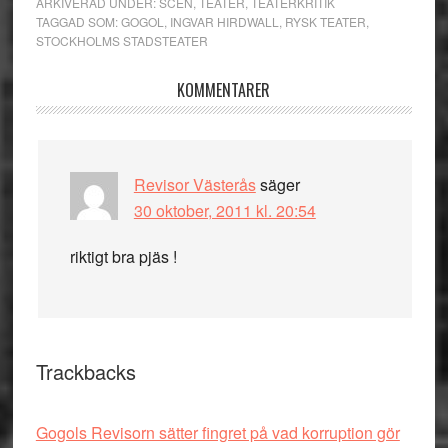
ARKIVERAD UNDER:
SCEN
,
TEATER
,
TEATERKRITIK
TAGGAD SOM:
GOGOL
,
INGVAR HIRDWALL
,
RYSK TEATER
,
STOCKHOLMS STADSTEATER
Läsarkommentarer
KOMMENTARER
Revisor Västerås
säger
30 oktober, 2011 kl. 20:54
riktigt bra pjäs !
Trackbacks
Gogols Revisorn sätter fingret på vad korruption gör