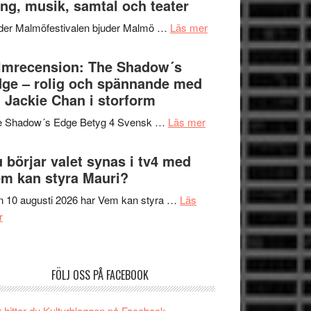
ng, musik, samtal och teater
att
Meidal
tänka
om
der Malmöfestivalen bjuder Malmö …
Läs mer
och
på
Malmöfestivalen
Roland
bjuder
lmrecension: The Shadow´s
Pöntinen
in
ge – rolig och spännande med
avslutar
till
 Jackie Chan i storform
Scensommar
sång,
på
om
e Shadow´s Edge Betyg 4 Svensk …
Läs mer
musik,
Artipelag
Filmrecension:
samtal
The
 börjar valet synas i tv4 med
och
Shadow
m kan styra Mauri?
teater
´s
 10 augusti 2026 har Vem kan styra …
Läs
Edge
om
r
–
Nu
rolig
börjar
och
valet
spännande
FÖLJ OSS PÅ FACEBOOK
synas
med
i
en
 hittar du Kulturbloggen på Facebook.