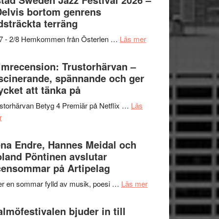
och
grönaste
Delvis bortom genrens
Dana
gräset
dsträckta terräng
Scully
–
om
/7 - 2/8 Hemkommen från Österlen …
Läs mer
en
Ystad
humoristisk
Sweden
lmrecension: Trustorhärvan –
och
Jazz
scinerande, spännande och ger
hjärtevarm
Festival
cket att tänka på
lättsam
2026
kompott
storhärvan Betyg 4 Premiär på Netflix …
Läs
–
om
r
I
Filmrecension:
Delvis
Trustorhärvan
na Endre, Hannes Meidal och
bortom
–
land Pöntinen avslutar
genrens
fascinerande,
ensommar på Artipelag
vidsträckta
spännande
terräng
om
er en sommar fylld av musik, poesi …
Läs mer
och
Lena
ger
Endre,
lmöfestivalen bjuder in till
mycket
Hannes