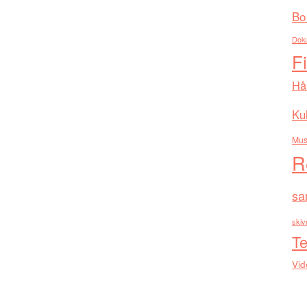
Bo
Dok
F
Hå
Kul
Mus
R
sa
skiv
Te
Vid