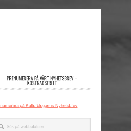
imärt
dofält
PRENUMERERA PÅ VÅRT NYHETSBREV –
KOSTNADSFRITT
numerera på Kulturbloggens Nyhetsbrev
k