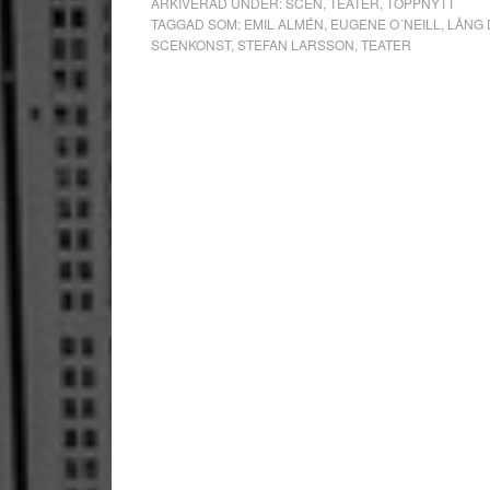
ARKIVERAD UNDER:
SCEN
,
TEATER
,
TOPPNYTT
TAGGAD SOM:
EMIL ALMÉN
,
EUGENE O´NEILL
,
LÅNG 
SCENKONST
,
STEFAN LARSSON
,
TEATER