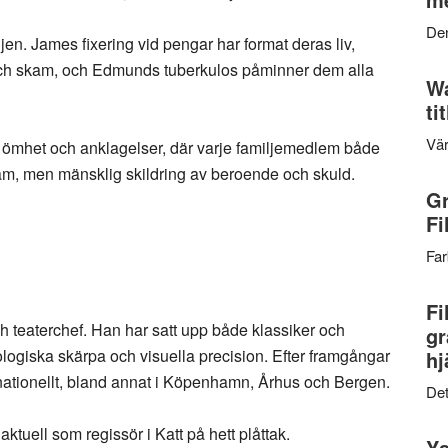
Den
jen. James fixering vid pengar har format deras liv,
 och skam, och Edmunds tuberkulos påminner dem alla
Wa
ti
Vär
, ömhet och anklagelser, där varje familjemedlem både
sam, men mänsklig skildring av beroende och skuld.
Gr
Fi
Far
Fi
h teaterchef. Han har satt upp både klassiker och
gr
ologiska skärpa och visuella precision. Efter framgångar
hj
rnationellt, bland annat i Köpenhamn, Århus och Bergen.
Det
ktuell som regissör i Katt på hett plåttak.
Ys