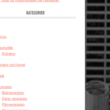
tv4
Jackie
med
Chan
KATEGORIER
Vem
i
kan
storform
styra
Mauri?
ervju
turpolitik
Krönikor
teratur och konst
sik
cension
Bokrecension
Dans recension
Filmrecension