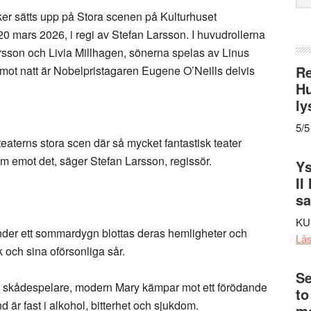
web
ker sätts upp på Stora scenen på Kulturhuset
0 mars 2026, i regi av Stefan Larsson. I huvudrollerna
rsson och Livia Millhagen, sönerna spelas av Linus
Re
ot natt är Nobelpristagaren Eugene O’Neills delvis
Hu
ly
5/5
teaterns stora scen där så mycket fantastisk teater
ram emot det, säger Stefan Larsson, regissör.
Ys
II
s
KU
nder ett sommardygn blottas deras hemligheter och
Lä
 och sina oförsonliga sår.
Se
 skådespelare, modern Mary kämpar mot ett förödande
to
r fast i alkohol, bitterhet och sjukdom.
me