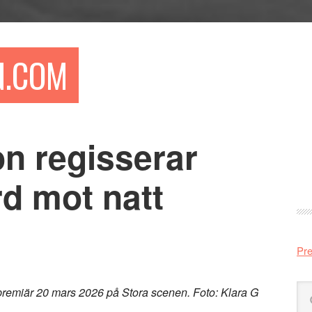
N.COM
n regisserar
Pr
si
d mot natt
Pre
Sö
 premiär 20 mars 2026 på Stora scenen. Foto: Klara G
på