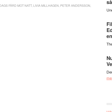
så
DAGS FÄRD MOT NATT
,
LIVIA MILLHAGEN
,
PETER ANDERSSON
,
Un
Fi
Ed
en
Th
Nu
Ve
Den
me
Här