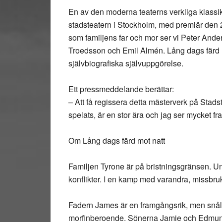
En av den moderna teaterns verkliga klassi
stadsteatern i Stockholm, med premiär den 2
som familjens far och mor ser vi Peter Ande
Troedsson och Emil Almén. Lång dags färd m
självbiografiska självuppgörelse.
Ett pressmeddelande berättar:
– Att få regissera detta mästerverk på Stads
spelats, är en stor ära och jag ser mycket f
Om Lång dags färd mot natt
Familjen Tyrone är på bristningsgränsen. U
konflikter. I en kamp med varandra, missbruk
Fadern James är en framgångsrik, men snål
morfinberoende. Sönerna Jamie och Edmund ä