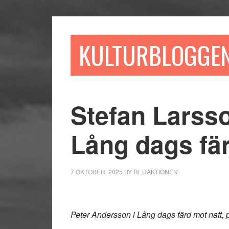
Hoppa
Hoppa
Hoppa
till
till
till
huvudinnehåll
det
sidfot
KULTURBLOGGE
primära
sidofältet
Stefan Larsso
Lång dags fär
7 OKTOBER, 2025
BY
REDAKTIONEN
Peter Andersson i Lång dags färd mot natt,