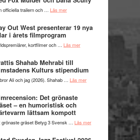
2026
kväll
om
 officiella trailern och …
Läs mer
–
Se
II
trailern
y Out West presenterar 19 nya
Internationella
för
tlar i årets filmprogram
storheter
The
och
om
ldspremiärer, kortfilmer och …
Läs mer
X-
samarbeten
Way
Files:
Out
attis Shahab Mehrabi till
I
West
lmstadens Kulturs stipendium
Want
presenterar
to
om
bror Ali och jag (2026). Shahab …
Läs mer
19
Believe
Grattis
nya
–
Shahab
lmrecension: Det grönaste
titlar
Vrach
Mehrabi
äset – en humoristisk och
i
Frankenshtey
till
ärtevarm lättsam kompott
årets
–
Filmstadens
filmprogram
med
om
 grönaste gräset Betyg 3 Svensk …
Läs mer
Kulturs
Fox
Filmrecension:
stipendium
Mulder
Det
tad Sweden Jazz Festival 2026 –