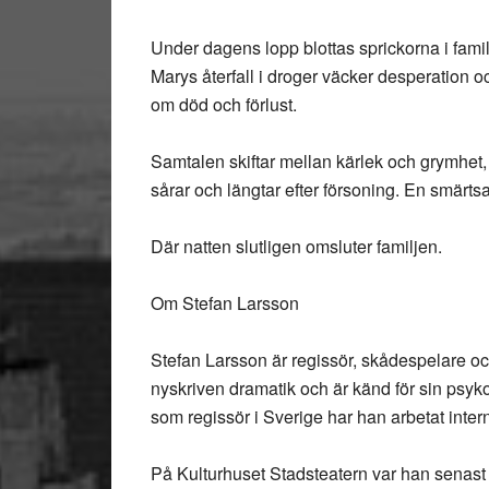
Under dagens lopp blottas sprickorna i famil
Marys återfall i droger väcker desperation
om död och förlust.
Samtalen skiftar mellan kärlek och grymhet
sårar och längtar efter försoning. En smärt
Där natten slutligen omsluter familjen.
Om Stefan Larsson
Stefan Larsson är regissör, skådespelare oc
nyskriven dramatik och är känd för sin psyk
som regissör i Sverige har han arbetat inte
På Kulturhuset Stadsteatern var han senast a