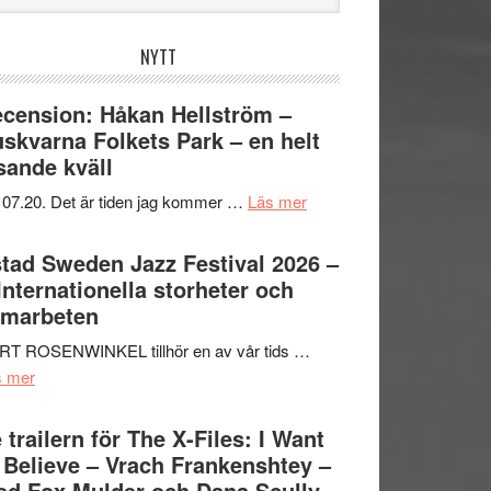
bplatsen
NYTT
cension: Håkan Hellström –
skvarna Folkets Park – en helt
sande kväll
om
 07.20. Det är tiden jag kommer …
Läs mer
Recension:
Håkan
tad Sweden Jazz Festival 2026 –
Hellström
 Internationella storheter och
–
amarbeten
Huskvarna
RT ROSENWINKEL tillhör en av vår tids …
Folkets
om
s mer
Park
Ystad
–
Sweden
 trailern för The X-Files: I Want
en
Jazz
 Believe – Vrach Frankenshtey –
helt
Festival
d Fox Mulder och Dana Scully
lysande