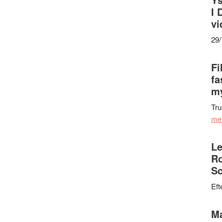
I 
vi
29
Fi
fa
my
Tru
me
Le
Ro
Sc
Eft
Ma