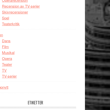
Operarecension
Recension av TV-serier
Skivrecensioner
Spel
Teaterkritik
en
Dans
Film
Musikal
Opera
Teater
TV
TV-serier
pnytt
ETIKETTER