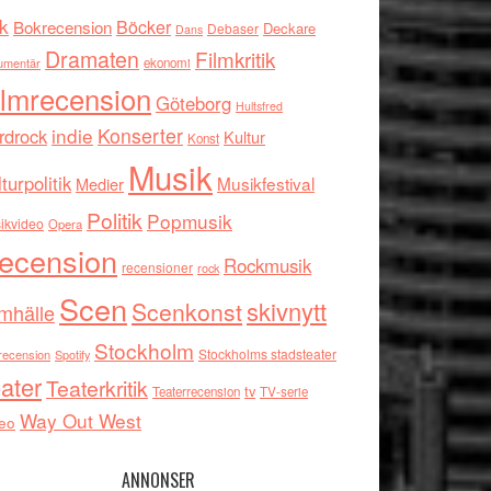
k
Böcker
Bokrecension
Deckare
Debaser
Dans
Dramaten
Filmkritik
umentär
ekonomi
ilmrecension
Göteborg
Hultsfred
indie
Konserter
rdrock
Kultur
Konst
Musik
turpolitik
Musikfestival
Medier
Politik
Popmusik
ikvideo
Opera
ecension
Rockmusik
recensioner
rock
Scen
skivnytt
Scenkonst
mhälle
Stockholm
Stockholms stadsteater
recension
Spotify
ater
Teaterkritik
tv
Teaterrecension
TV-serie
Way Out West
eo
ANNONSER