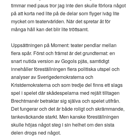
timmar med paus tror jag inte den skulle förlora något
på att korta ned lite på de delar som flyger iväg lite
mycket om teatervärlden. När det spretar åt för
många håll kan det blir lite tröttsamt.
Uppsättningen på Moment: teater pendlar mellan
flera spår. Först och främst är det grundtemat: en
snart nutida version av Gogols pjäs, samtidigt
innehåller föreställningen flera politiska utspel och
analyser av Sverigedemokraterna och
Kristdemokraterna och som tredje del finns ett slags
spel i spelet där skådespelarna med rejält tilltagen
Brechtmanér betraktar sig själva och spelet utifrån.
Det fungerar och det är både roligt och skrämmande,
tankeväckande starkt. Men kanske föreställningen
skulle höjas något steg i sin helhet om den sista
delen drogs ned något.