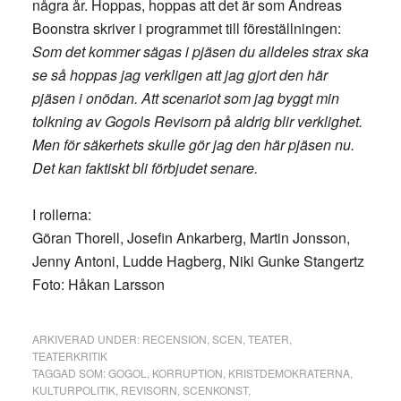
några år. Hoppas, hoppas att det är som Andreas
Boonstra skriver i programmet till föreställningen:
Som det kommer sägas i pjäsen du alldeles strax ska
se så hoppas jag verkligen att jag gjort den här
pjäsen i onödan. Att scenariot som jag byggt min
tolkning av Gogols Revisorn på aldrig blir verklighet.
Men för säkerhets skulle gör jag den här pjäsen nu.
Det kan faktiskt bli förbjudet senare.
I rollerna:
Göran Thorell, Josefin Ankarberg, Martin Jonsson,
Jenny Antoni, Ludde Hagberg, Niki Gunke Stangertz
Foto: Håkan Larsson
ARKIVERAD UNDER:
RECENSION
,
SCEN
,
TEATER
,
TEATERKRITIK
TAGGAD SOM:
GOGOL
,
KORRUPTION
,
KRISTDEMOKRATERNA
,
KULTURPOLITIK
,
REVISORN
,
SCENKONST
,