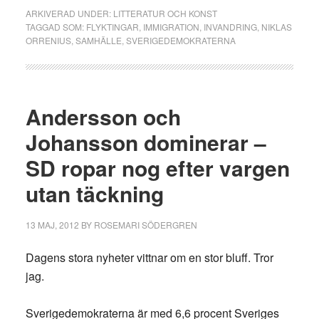
ARKIVERAD UNDER:
LITTERATUR OCH KONST
TAGGAD SOM:
FLYKTINGAR
,
IMMIGRATION
,
INVANDRING
,
NIKLAS
ORRENIUS
,
SAMHÄLLE
,
SVERIGEDEMOKRATERNA
Andersson och
Johansson dominerar –
SD ropar nog efter vargen
utan täckning
13 MAJ, 2012
BY
ROSEMARI SÖDERGREN
Dagens stora nyheter vittnar om en stor bluff. Tror
jag.
Sverigedemokraterna är med 6,6 procent Sveriges