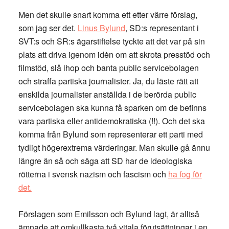
Men det skulle snart komma ett etter värre förslag,
som jag ser det.
Linus Bylund
, SD:s representant i
SVT:s och SR:s ägarstiftelse tyckte att det var på sin
plats att driva igenom idėn om att skrota presstöd och
filmstöd, slå ihop och banta public servicebolagen
och straffa partiska journalister. Ja, du läste rätt att
enskilda journalister anställda i de berörda public
servicebolagen ska kunna få sparken om de befinns
vara partiska eller antidemokratiska (!!). Och det ska
komma från Bylund som representerar ett parti med
tydligt högerextrema värderingar. Man skulle gå ännu
längre än så och säga att SD har de ideologiska
rötterna i svensk nazism och fascism och
ha fog för
det.
Förslagen som Emilsson och Bylund lagt, är alltså
ämnade att omkullkasta två vitala förutsättningar i en