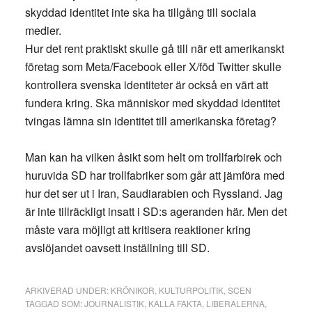
skyddad identitet inte ska ha tillgång till sociala
medier.
Hur det rent praktiskt skulle gå till när ett amerikanskt
företag som Meta/Facebook eller X/föd Twitter skulle
kontrollera svenska identiteter är också en värt att
fundera kring. Ska människor med skyddad identitet
tvingas lämna sin identitet till amerikanska företag?
Man kan ha vilken åsikt som helt om trollfarbirek och
huruvida SD har trollfabriker som går att jämföra med
hur det ser ut i Iran, Saudiarabien och Ryssland. Jag
är inte tillräckligt insatt i SD:s ageranden här. Men det
måste vara möjligt att kritisera reaktioner kring
avslöjandet oavsett inställning till SD.
ARKIVERAD UNDER:
KRÖNIKOR
,
KULTURPOLITIK
,
SCEN
TAGGAD SOM:
JOURNALISTIK
,
KALLA FAKTA
,
LIBERALERNA
,