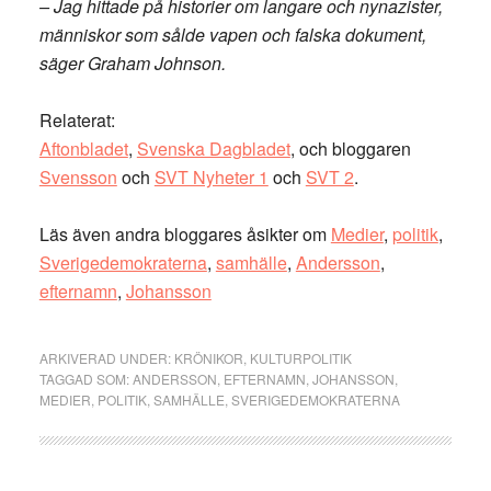
– Jag hittade på historier om langare och nynazister,
människor som sålde vapen och falska dokument,
säger Graham Johnson.
Relaterat:
Aftonbladet
,
Svenska Dagbladet
, och bloggaren
Svensson
och
SVT Nyheter 1
och
SVT 2
.
Läs även andra bloggares åsikter om
Medier
,
politik
,
Sverigedemokraterna
,
samhälle
,
Andersson
,
efternamn
,
Johansson
ARKIVERAD UNDER:
KRÖNIKOR
,
KULTURPOLITIK
TAGGAD SOM:
ANDERSSON
,
EFTERNAMN
,
JOHANSSON
,
MEDIER
,
POLITIK
,
SAMHÄLLE
,
SVERIGEDEMOKRATERNA