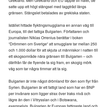
Grekland. Men Grekland och EU täppte till hålet, de
satte upp ett högt stängsel med taggtråd längs
gränsen. Stängslet betalades av grekiska staten.
Istället hittade flyktingsmugglarna en annan väg till
Europa, till det fattiga Bulgarien. Författaren och
journalisten Niklas Orrenius berättar i boken
”Drömmen om Sverige” att smugglare tar mellan 250
och 1.000 dollar för att skjuta ut människor i natten till
ett skogsområde nära gränsen till Bulgarien – och
därifrån får de flyende ta sig fram, en skogig mörk
väg som tar några timmar att ta sig.
Bulgarien är inte något drömland för den som flyr från
Syrien. Bulgarien är ett fattigt land som har en BNP
per invånare som ligger strax över Iraks nivå och
lägre än den i Vitrysslan och i Botswana,
exempelvis. Bulgarien är Europas fattigaste land och