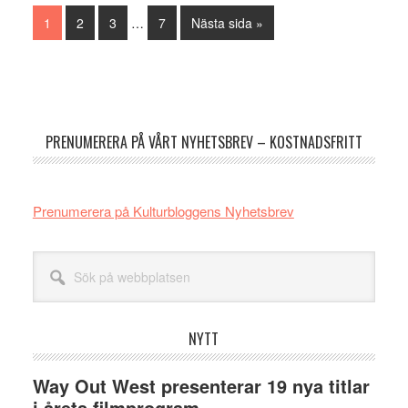
Interimistiska
Sida
Sida
Sida
Sida
Go
1
2
3
…
7
Nästa sida »
sidor
to
utelämnas
Primärt
sidofält
PRENUMERERA PÅ VÅRT NYHETSBREV – KOSTNADSFRITT
Prenumerera på Kulturbloggens Nyhetsbrev
Sök
på
webbplatsen
NYTT
Way Out West presenterar 19 nya titlar
i årets filmprogram