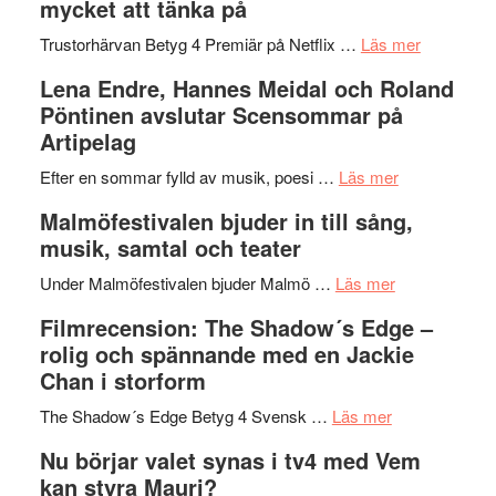
mycket att tänka på
hjärtevarm
Festival
lättsam
2026
om
Trustorhärvan Betyg 4 Premiär på Netflix …
Läs mer
kompott
–
Filmrecens
Lena Endre, Hannes Meidal och Roland
I
Trustorhä
Pöntinen avslutar Scensommar på
Delvis
–
Artipelag
bortom
fascineran
genrens
om
spännand
Efter en sommar fylld av musik, poesi …
Läs mer
vidsträckta
Lena
och
Malmöfestivalen bjuder in till sång,
terräng
Endre,
ger
musik, samtal och teater
Hannes
mycket
om
Meidal
att
Under Malmöfestivalen bjuder Malmö …
Läs mer
Malmöfestiva
och
tänka
Filmrecension: The Shadow´s Edge –
bjuder
Roland
på
rolig och spännande med en Jackie
in
Pöntinen
Chan i storform
till
avslutar
om
sång,
Scensommar
The Shadow´s Edge Betyg 4 Svensk …
Läs mer
Filmrecension
musik,
på
Nu börjar valet synas i tv4 med Vem
The
samtal
Artipelag
kan styra Mauri?
Shadow
och