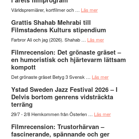
om
Världspremiärer, kortfilmer och …
Läs mer
Way
Grattis Shahab Mehrabi till
Out
Filmstadens Kulturs stipendium
West
presenterar
om
Farbror Ali och jag (2026). Shahab …
Läs mer
19
Grattis
Filmrecension: Det grönaste gräset –
nya
Shahab
en humoristisk och hjärtevarm lättsam
titlar
Mehrabi
kompott
i
till
årets
Filmstadens
om
Det grönaste gräset Betyg 3 Svensk …
Läs mer
filmprogram
Kulturs
Filmrecension:
Ystad Sweden Jazz Festival 2026 – I
stipendium
Det
Delvis bortom genrens vidsträckta
grönaste
terräng
gräset
–
om
29/7 - 2/8 Hemkommen från Österlen …
Läs mer
en
Ystad
Filmrecension: Trustorhärvan –
humoristisk
Sweden
fascinerande, spännande och ger
och
Jazz