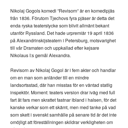
Nikolaj Gogols komedi ”Revisorn” är en komedipjäs
från 1836. Förutom Tjechovs fyra pjäser är detta det
enda ryska teaterstycke som blivit allmänt bekant
utanför Ryssland. Det hade urpremiär 19 april 1836
på Alexandrinskijsteatern i Petersburg, motsvarighet
till vår Dramaten och uppkallad efter kejsare
Nikolaus I:s gemål Alexandra.
Revisorn av Nikolaj Gogol är i fem akter och handlar
om en man som anländer till en mindre
landsortsstad, där han misstas för en väntad statlig
inspektör. Moment: teaters version drar iväg med full
fart åt fars men skrattet fastnar ibland i halsen, för det
kanske verkar som ett skämt, men med tanke på vad
som skett i svenskt samhälle på senare tid är det inte
omöjligt att föreställningen skildrar verkligheten om