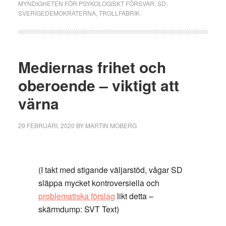
MYNDIGHETEN FÖR PSYKOLOGISKT FÖRSVAR
,
SD
,
SVERIGEDEMOKRATERNA
,
TROLLFABRIK
Mediernas frihet och
oberoende – viktigt att
värna
29 FEBRUARI, 2020
BY
MARTIN MOBERG
(I takt med stigande väljarstöd, vågar SD
släppa mycket kontroversiella och
problematiska förslag
likt detta –
skärmdump: SVT Text)