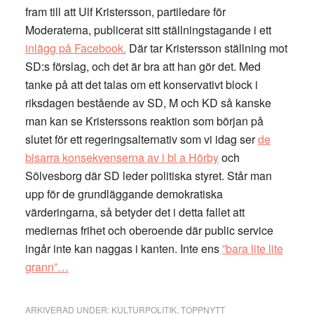
fram till att Ulf Kristersson, partiledare för
Moderaterna, publicerat sitt ställningstagande i ett
inlägg på Facebook.
Där tar Kristersson ställning mot
SD:s förslag, och det är bra att han gör det. Med
tanke på att det talas om ett konservativt block i
riksdagen bestående av SD, M och KD så kanske
man kan se Kristerssons reaktion som början på
slutet för ett regeringsalternativ som vi idag ser
de
bisarra konsekvenserna av i bl a Hörby
och
Sölvesborg där SD leder politiska styret. Står man
upp för de grundläggande demokratiska
värderingarna, så betyder det i detta fallet att
mediernas frihet och oberoende där public service
ingår inte kan naggas i kanten. Inte ens
”bara lite lite
grann”…
ARKIVERAD UNDER:
KULTURPOLITIK
,
TOPPNYTT