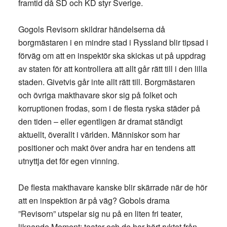
framtid då SD och KD styr Sverige.
Gogols Revisorn skildrar händelserna då
borgmästaren i en mindre stad i Ryssland blir tipsad i
förväg om att en inspektör ska skickas ut på uppdrag
av staten för att kontrollera att allt går rätt till i den lilla
staden. Givetvis går inte allt rätt till. Borgmästaren
och övriga makthavare skor sig på folket och
korruptionen frodas, som i de flesta ryska städer på
den tiden – eller egentligen är dramat ständigt
aktuellt, överallt i världen. Människor som har
positioner och makt över andra har en tendens att
utnyttja det för egen vinning.
De flesta makthavare kanske blir skärrade när de hör
att en inspektion är på väg? Gobols drama
”Revisorn” utspelar sig nu på en liten fri teater,
liknande Moment: teater och de har hört ryktet från