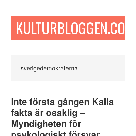
Hoppa
Hoppa
Hoppa
till
till
till
huvudinnehåll
det
sidfot
KULTURBLOGGEN.COM
primära
sidofältet
sverigedemokraterna
Inte första gången Kalla
fakta är osaklig –
Myndigheten för
psykologiskt försvar