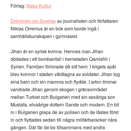
Förlag:
Natur Kultur
Drömmen om Sverige
av journalisten och författaren
Niklas Orrenius är en bok som borde ingå i
samhällskunskapen i gymnasiet.
Jihan är en syrisk kvinna. Hennes man Jihan
dödades i ett bombanfall i hemstaden Qamishli i
Syrien. Familjen förlorade då sitt hem. I krigets spår
blev kvinnor i staden våldtagna av soldater. Jihan tog
sina barn och sin mamma och flydde. I arton timmar
vandrade Jihan genom skogen i gränsområdet
mellan Turkiet och Bulgarien med sin sexåriga son
Mustafa, elvaårige dottern Sande och modern. En bit
in i Bulgarien greps de av polisen och de låstes först
in och flyttades sedan till några militärbaracker nära
gängen. Där får de bo tillsammans med andra