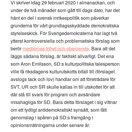
Vi skriver idag 29 februari 2020 i almanackan, och
under de två månader som gått till dags dato, har det
hänt en del i svensk inrikespolitik som påverkar
grunderna för vårt grundlagsskyddade demokratiska
styrelseskick. För Sverigedemokraterna har lagt två
ytterst kontroversiella och problematiska förslag som
berör
mediernas frihet och oberoende
. Bara att det
läggs sådana förslag, är faktiskt allvarligt. Det ena
som Aron Emilsson, SD:s kulturpolitiska talesperson
ville få riksdagens kulturutskotts bifall till (förslaget
avslogs tack och lov) handlar om att företrädare för
SVT, UR och SR skulle kallas in till utskottet för att
där stå till svars för program och avsändare
misshagliga för SD. Bara detta förslaget i sig vittnar
om ett tydligt antidemokratiskt synsätt, som fått
genomslag i spåren på SD:s framgång i
opinionsmätningarna under senare år.