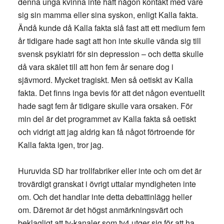
denna unga kvinna inte haft någon kontakt med vare
sig sin mamma eller sina syskon, enligt Kalla fakta.
Ändå kunde då Kalla fakta slå fast att ett medium fem
år tidigare hade sagt att hon inte skulle vända sig till
svensk psykiatri för sin depression – och detta skulle
då vara skälet till att hon fem år senare dog i
sjävmord. Mycket tragiskt. Men så oetiskt av Kalla
fakta. Det finns inga bevis för att det någon eventuellt
hade sagt fem år tidigare skulle vara orsaken. För
min del är det programmet av Kalla fakta så oetiskt
och vidrigt att jag aldrig kan få något förtroende för
Kalla fakta igen, tror jag.
Huruvida SD har trollfabriker eller inte och om det är
trovärdigt granskat i övrigt uttalar myndigheten inte
om. Och det handlar inte detta debattinlägg heller
om. Däremot är det högst anmärkningsvärt och
beklagligt att tv-kanaler som tv4 utger sig för att ha