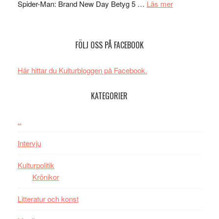
om
Spider-Man: Brand New Day Betyg 5 …
Läs mer
TO
imponerande
Filmrecension
SPAC
unga
Spider-
får
skådespelar
Man:
världs
FÖLJ OSS PÅ FACEBOOK
Brand
i
New
Toront
Här hittar du Kulturbloggen på Facebook.
Day
–
KATEGORIER
kan
vara
den
..
bästa
Intervju
Spider-
Man
Kulturpolitik
filmen
Krönikor
någonsin
Litteratur och konst