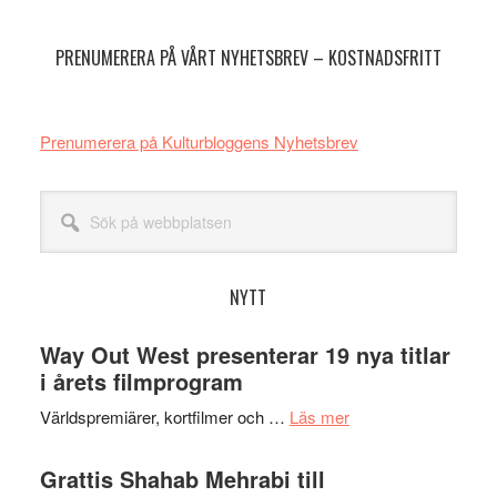
sidofält
PRENUMERERA PÅ VÅRT NYHETSBREV – KOSTNADSFRITT
Prenumerera på Kulturbloggens Nyhetsbrev
Sök
på
webbplatsen
NYTT
Way Out West presenterar 19 nya titlar
i årets filmprogram
om
Världspremiärer, kortfilmer och …
Läs mer
Way
Out
Grattis Shahab Mehrabi till
West