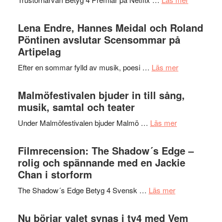
–
Filmrecens
I
Trustorhä
Lena Endre, Hannes Meidal och Roland
Delvis
–
Pöntinen avslutar Scensommar på
bortom
fascineran
Artipelag
genrens
spännand
vidsträckta
om
Efter en sommar fylld av musik, poesi …
Läs mer
och
terräng
Lena
ger
Endre,
Malmöfestivalen bjuder in till sång,
mycket
Hannes
musik, samtal och teater
att
Meidal
tänka
om
Under Malmöfestivalen bjuder Malmö …
Läs mer
och
på
Malmöfestiva
Roland
bjuder
Filmrecension: The Shadow´s Edge –
Pöntinen
in
rolig och spännande med en Jackie
avslutar
till
Chan i storform
Scensommar
sång,
på
om
The Shadow´s Edge Betyg 4 Svensk …
Läs mer
musik,
Artipelag
Filmrecension
samtal
The
Nu börjar valet synas i tv4 med Vem
och