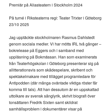
Premiär på Aliasteatern i Stockholm 2024
På turné i Riksteaterns regi: Teater Trixter i Göteborg
23/10 2025
Jag upptäckte stockholmaren Rasmus Dahlstedt
genom sociala medier. Vi har mötts IRL två gånger –
bokrelease på Eggers och i samband med
uppläsning på Bokmässan. Han som examinerats
från Teaterhögskolan i Göteborg presenterar sig på
allitterationsvis som skådespelare, skribent och
spektakelmakare med tillägget programledare för
Antipodden (där många oväntade viktiga röster får
komma till tals). Att han dessutom är en uppskattad
uttolkare av svensk sånglyrik, skrivit biografi över
tonsättaren Fredrik Sixten samt skildrat
samhällsproblem i dokumentärer visar på