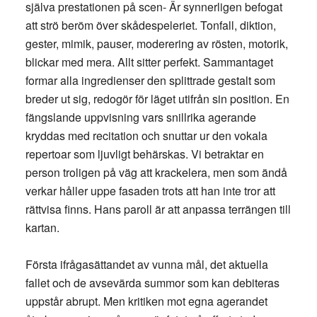
själva prestationen på scen- Är synnerligen befogat
att strö beröm över skådespeleriet. Tonfall, diktion,
gester, mimik, pauser, moderering av rösten, motorik,
blickar med mera. Allt sitter perfekt. Sammantaget
formar alla ingredienser den splittrade gestalt som
breder ut sig, redogör för läget utifrån sin position. En
fängslande uppvisning vars snillrika agerande
kryddas med recitation och snuttar ur den vokala
repertoar som ljuvligt behärskas. Vi betraktar en
person troligen på väg att krackelera, men som ändå
verkar håller uppe fasaden trots att han inte tror att
rättvisa finns. Hans paroll är att anpassa terrängen till
kartan.
Första ifrågasättandet av vunna mål, det aktuella
fallet och de avsevärda summor som kan debiteras
uppstår abrupt. Men kritiken mot egna agerandet