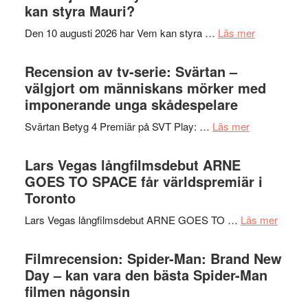
Shadow
kan styra Mauri?
teater
´s
om
Den 10 augusti 2026 har Vem kan styra …
Läs mer
Edge
Nu
–
börjar
Recension av tv-serie: Svärtan –
rolig
valet
välgjort om människans mörker med
och
synas
imponerande unga skådespelare
spännande
i
med
om
Svärtan Betyg 4 Premiär på SVT Play: …
Läs mer
tv4
en
Recension
med
Jackie
av
Lars Vegas långfilmsdebut ARNE
Vem
Chan
tv-
GOES TO SPACE får världspremiär i
kan
i
serie:
Toronto
styra
storform
Svärtan
Mauri?
om
Lars Vegas långfilmsdebut ARNE GOES TO …
Läs mer
–
Lars
välgjort
Vegas
Filmrecension: Spider-Man: Brand New
om
långfi
Day – kan vara den bästa Spider-Man
människans
ARNE
filmen någonsin
mörker
GOES
med