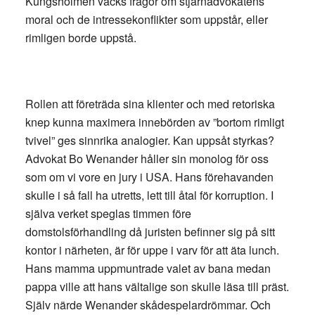
Kungsholmen väcks frågor om stjärnadvokatens
moral och de intressekonflikter som uppstår, eller
rimligen borde uppstå.
Rollen att företräda sina klienter och med retoriska
knep kunna maximera innebörden av ”bortom rimligt
tvivel” ges sinnrika analogier. Kan uppsåt styrkas?
Advokat Bo Wenander håller sin monolog för oss
som om vi vore en jury i USA. Hans förehavanden
skulle i så fall ha utretts, lett till åtal för korruption. I
själva verket speglas timmen före
domstolsförhandling då juristen befinner sig på sitt
kontor i närheten, är för uppe i varv för att äta lunch.
Hans mamma uppmuntrade valet av bana medan
pappa ville att hans vältalige son skulle läsa till präst.
Själv närde Wenander skådespelardrömmar. Och