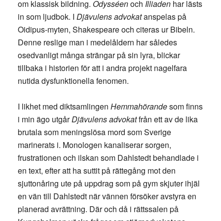
om klassisk bildning.
Odysséen
och
Illiaden
har lästs
in som ljudbok. I
Djävulens advokat
anspelas på
Oidipus-myten, Shakespeare och citeras ur Bibeln.
Denne reslige man i medelåldern har således
osedvanligt många strängar på sin lyra, blickar
tillbaka i historien för att i andra projekt nagelfara
nutida dysfunktionella fenomen.
I likhet med diktsamlingen
Hemmahörande
som finns
i min ägo utgår
Djävulens advokat
från ett av de lika
brutala som meningslösa mord som Sverige
marinerats i. Monologen kanaliserar sorgen,
frustrationen och ilskan som Dahlstedt behandlade i
en text, efter att ha suttit på rättegång mot den
sjuttonåring ute på uppdrag som på gym skjuter ihjäl
en vän till Dahlstedt när vännen försöker avstyra en
planerad avrättning. Där och då i rättssalen på