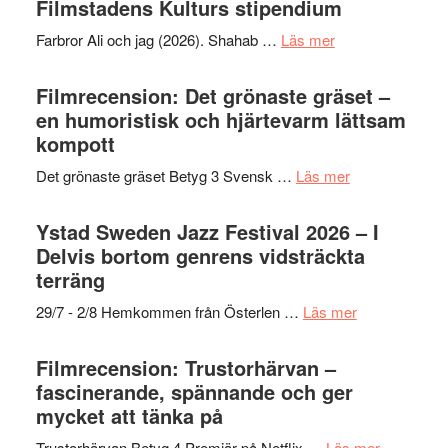
Filmstadens Kulturs stipendium
presenterar
om
Farbror Ali och jag (2026). Shahab …
Läs mer
19
Grattis
nya
Shahab
Filmrecension: Det grönaste gräset –
titlar
Mehrabi
en humoristisk och hjärtevarm lättsam
i
till
kompott
årets
Filmstadens
filmprogram
om
Det grönaste gräset Betyg 3 Svensk …
Läs mer
Kulturs
Filmrecension:
stipendium
Det
Ystad Sweden Jazz Festival 2026 – I
grönaste
Delvis bortom genrens vidsträckta
gräset
terräng
–
om
29/7 - 2/8 Hemkommen från Österlen …
Läs mer
en
Ystad
humoristisk
Sweden
Filmrecension: Trustorhärvan –
och
Jazz
fascinerande, spännande och ger
hjärtevarm
Festival
mycket att tänka på
lättsam
2026
kompott
om
Trustorhärvan Betyg 4 Premiär på Netflix …
Läs mer