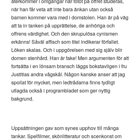
återkommer i omgångar när fotot på offret studeras,
när han får veta att inte bara änkan utan också
barnen kommer vara med i domstolen. Han är på väg
att ta in tanken på upprättelse, de anhöriga och
offrens värdighet. Och den skrupulösa cynismen
erkänns! Såväl affisch som titel indikerar förfallet.
Löken skalas. Och i uppgörelsen med sig själv blir
domen stenhård. Han är fake! Men argumenten för att
fortsätta i en lönsam bransch läggs bokstavligen i fru
Justitias andra vågskål. Någon kanske anser att jag
spoilat för mycket, men ledtrådarna finns tydligt
utlagda också i programbladet som ger nyttig
bakgrund.
Uppsättningen gav som synes upphov till många
tankar. Spelfilmer, skönlitteratur och scenkonst om