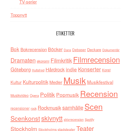
TV-serier
Toppnytt
ETIKETTER
Bok
Böcker
Bokrecension
Deckare
Debaser
Dokumentär
Dans
Filmrecension
Dramaten
Filmkritik
ekonomi
indie
Konserter
Göteborg
Hårdrock
Konst
Hultsfred
Musik
Kulturpolitik
Musikfestival
Kultur
Medier
Recension
Politik
Popmusik
Musikvideo
Opera
Scen
samhälle
Rockmusik
recensioner
rock
skivnytt
Scenkonst
skivrecension
Spotify
Teater
Stockholm
Stockholms stadsteater