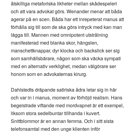
åtskilliga metaforiska likheter mellan skådespeleri
och att vara advokat görs. Wenander menar att båda
agerar på en scen. Båda har ett inrepeterat manus att
förhålla sig till som de ska göra intryck med kan man
lägga till. Mannen med omnipotent utstrålning
manifesterad med blanka skor, hängslen,
manschettknappar, dyr klocka och backslick ser sig
som samhällsbärare, någon som ska väcka sympati
med en alternativ verklighet, medan välgörare ser
honom som en advokaternas kirurg.
Dahlstedts dräpande satiriska ådra letar sig in här
och var in i manus, moment av förhöjd realism. Hans
begeistrade viftande med mordvapnet är ett exempel,
liksom stora sedelbuntar tillhanda i kuvert.
Snittblommor är en annan femma. Och i sitt sista
telefonsamtal med den unge klienten inför