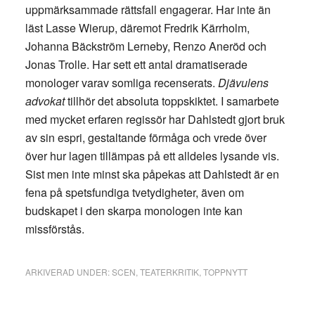
uppmärksammade rättsfall engagerar. Har inte än
läst Lasse Wierup, däremot Fredrik Kärrholm,
Johanna Bäckström Lerneby, Renzo Aneröd och
Jonas Trolle. Har sett ett antal dramatiserade
monologer varav somliga recenserats.
Djävulens
advokat
tillhör det absoluta toppskiktet. I samarbete
med mycket erfaren regissör har Dahlstedt gjort bruk
av sin espri, gestaltande förmåga och vrede över
över hur lagen tillämpas på ett alldeles lysande vis.
Sist men inte minst ska påpekas att Dahlstedt är en
fena på spetsfundiga tvetydigheter, även om
budskapet i den skarpa monologen inte kan
missförstås.
ARKIVERAD UNDER:
SCEN
,
TEATERKRITIK
,
TOPPNYTT
Primärt