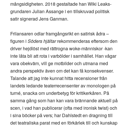
mångsidigheten. 2018 gestaltade han Wiki Leaks-
grundaren Julian Assange i en tillskruvad politisk
satir signerad Jens Ganman.
Frilansaren odlar framgångsrikt en satirisk ådra –
figuren i
Söders hjältar
rekommenderas eftersom den
driver hejdlöst med rättrogna woke-människor -kan
inte låta bli att rota i varbölder i samhället. Han vågar
vara obekväm, vill ge motbilder och utmana med
andra perspektiv även om det kan få konsekvenser.
Talande att jag inte kunnat hitta recensioner från
landets ledande teaterrecensenter av monologen på
turné, snacka om underbetyg för kritikerkåren. På
samma gång som han kan vara brännande aktuell på
scen, i vad han publicerar (ofta med ironisk twist) och
i sina böcker på vers; har Dahlstedt en dragning till
det teatraliska parat med en förkärlek till och kunskap