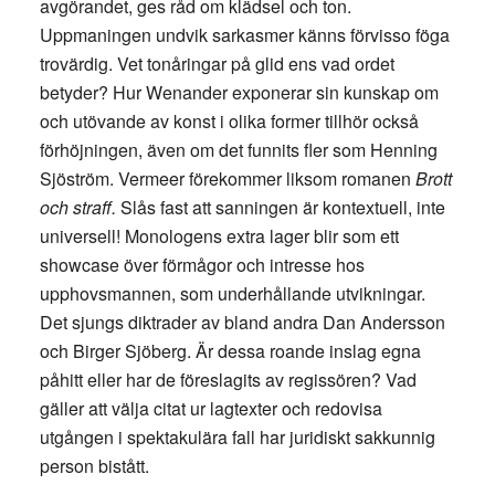
avgörandet, ges råd om klädsel och ton.
Uppmaningen undvik sarkasmer känns förvisso föga
trovärdig. Vet tonåringar på glid ens vad ordet
betyder? Hur Wenander exponerar sin kunskap om
och utövande av konst i olika former tillhör också
förhöjningen, även om det funnits fler som Henning
Sjöström. Vermeer förekommer liksom romanen
Brott
och straff.
Slås fast att sanningen är kontextuell, inte
universell! Monologens extra lager blir som ett
showcase över förmågor och intresse hos
upphovsmannen, som underhållande utvikningar.
Det sjungs diktrader av bland andra Dan Andersson
och Birger Sjöberg. Är dessa roande inslag egna
påhitt eller har de föreslagits av regissören? Vad
gäller att välja citat ur lagtexter och redovisa
utgången i spektakulära fall har juridiskt sakkunnig
person bistått.