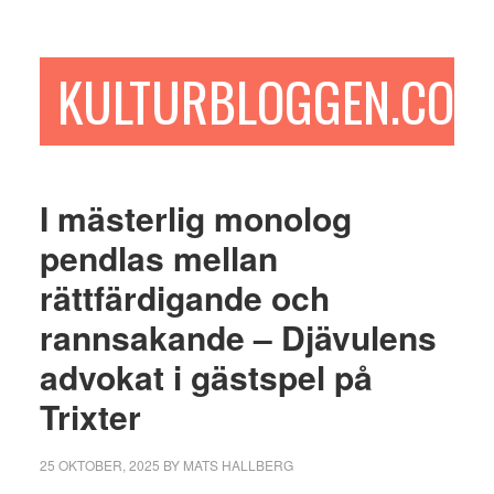
Hoppa
Hoppa
Hoppa
till
till
till
huvudinnehåll
det
sidfot
KULTURBLOGGEN.COM
primära
sidofältet
I mästerlig monolog
pendlas mellan
rättfärdigande och
rannsakande – Djävulens
advokat i gästspel på
Trixter
25 OKTOBER, 2025
BY
MATS HALLBERG