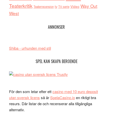
Teaterkritik
Way Out
tv
Video
Teaterrecension
TV-serie
West
ANNONSER
Shiba - urhunden med stil
SPEL KAN SKAPA BEROENDE
För den som letar efter ett
casino med 10 euro deposit
utan svensk licens
så är
SpelaCasino.io
en riktigt bra
resurs. Där listar de och recenserar alla tillgängliga
alternativ.