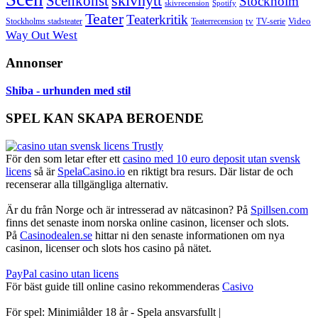
skivnytt
Scenkonst
Stockholm
skivrecension
Spotify
Teater
Teaterkritik
Video
Stockholms stadsteater
tv
Teaterrecension
TV-serie
Way Out West
Annonser
Shiba - urhunden med stil
SPEL KAN SKAPA BEROENDE
För den som letar efter ett
casino med 10 euro deposit utan svensk
licens
så är
SpelaCasino.io
en riktigt bra resurs. Där listar de och
recenserar alla tillgängliga alternativ.
Är du från Norge och är intresserad av nätcasinon? På
Spillsen.com
finns det senaste inom norska online casinon, licenser och slots.
På
Casinodealen.se
hittar ni den senaste informationen om nya
casinon, licenser och slots hos casino på nätet.
PayPal casino utan licens
För bäst guide till online casino rekommenderas
Casivo
För spel: Minimiålder 18 år - Spela ansvarsfullt |