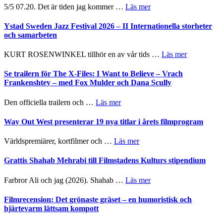
om
5/5 07.20. Det är tiden jag kommer …
Läs mer
Recension:
Håkan
Ystad Sweden Jazz Festival 2026 – II Internationella storheter
Hellström
och samarbeten
–
Huskvarna
om
KURT ROSENWINKEL tillhör en av vår tids …
Läs mer
Folkets
Ystad
Park
Sweden
Se trailern för The X-Files: I Want to Believe – Vrach
–
Jazz
Frankenshtey – med Fox Mulder och Dana Scully
en
Festival
helt
2026
om
Den officiella trailern och …
Läs mer
lysande
–
Se
kväll
II
trailern
Way Out West presenterar 19 nya titlar i årets filmprogram
Internatione
för
storheter
The
om
Världspremiärer, kortfilmer och …
Läs mer
och
X-
Way
samarbeten
Files:
Out
Grattis Shahab Mehrabi till Filmstadens Kulturs stipendium
I
West
Want
presenterar
om
Farbror Ali och jag (2026). Shahab …
Läs mer
to
19
Grattis
Believe
nya
Shahab
Filmrecension: Det grönaste gräset – en humoristisk och
–
titlar
Mehrabi
hjärtevarm lättsam kompott
Vrach
i
till
Frankenshtey
årets