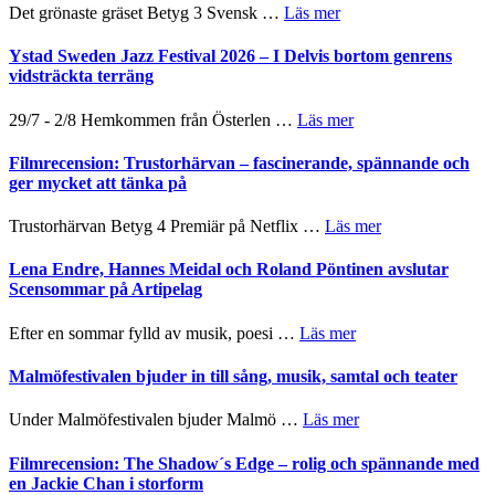
Filmstadens
–
om
Det grönaste gräset Betyg 3 Svensk …
Läs mer
filmprogram
Kulturs
med
Filmrecension:
stipendium
Fox
Det
Ystad Sweden Jazz Festival 2026 – I Delvis bortom genrens
Mulder
grönaste
vidsträckta terräng
och
gräset
Dana
–
om
29/7 - 2/8 Hemkommen från Österlen …
Läs mer
Scully
en
Ystad
humoristisk
Sweden
Filmrecension: Trustorhärvan – fascinerande, spännande och
och
Jazz
ger mycket att tänka på
hjärtevarm
Festival
lättsam
2026
om
Trustorhärvan Betyg 4 Premiär på Netflix …
Läs mer
kompott
–
Filmrecension:
I
Trustorhärvan
Lena Endre, Hannes Meidal och Roland Pöntinen avslutar
Delvis
–
Scensommar på Artipelag
bortom
fascinerande,
genrens
spännande
om
Efter en sommar fylld av musik, poesi …
Läs mer
vidsträckta
och
Lena
terräng
ger
Endre,
Malmöfestivalen bjuder in till sång, musik, samtal och teater
mycket
Hannes
att
Meidal
om
Under Malmöfestivalen bjuder Malmö …
Läs mer
tänka
och
Malmöfestivalen
på
Roland
bjuder
Filmrecension: The Shadow´s Edge – rolig och spännande med
Pöntinen
in
en Jackie Chan i storform
avslutar