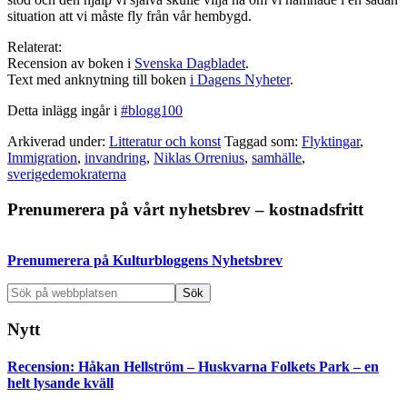
situation att vi måste fly från vår hembygd.
Relaterat:
Recension av boken i
Svenska Dagbladet
.
Text med anknytning till boken
i Dagens Nyheter
.
Detta inlägg ingår i
#blogg100
Arkiverad under:
Litteratur och konst
Taggad som:
Flyktingar
,
Immigration
,
invandring
,
Niklas Orrenius
,
samhälle
,
sverigedemokraterna
Primärt
Prenumerera på vårt nyhetsbrev – kostnadsfritt
sidofält
Prenumerera på Kulturbloggens Nyhetsbrev
Sök
på
webbplatsen
Nytt
Recension: Håkan Hellström – Huskvarna Folkets Park – en
helt lysande kväll