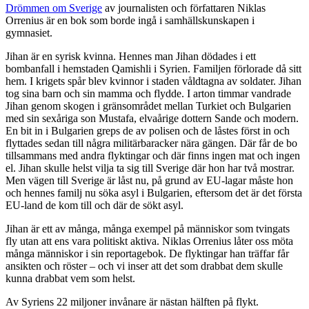
Drömmen om Sverige
av journalisten och författaren Niklas
Orrenius är en bok som borde ingå i samhällskunskapen i
gymnasiet.
Jihan är en syrisk kvinna. Hennes man Jihan dödades i ett
bombanfall i hemstaden Qamishli i Syrien. Familjen förlorade då sitt
hem. I krigets spår blev kvinnor i staden våldtagna av soldater. Jihan
tog sina barn och sin mamma och flydde. I arton timmar vandrade
Jihan genom skogen i gränsområdet mellan Turkiet och Bulgarien
med sin sexåriga son Mustafa, elvaårige dottern Sande och modern.
En bit in i Bulgarien greps de av polisen och de låstes först in och
flyttades sedan till några militärbaracker nära gängen. Där får de bo
tillsammans med andra flyktingar och där finns ingen mat och ingen
el. Jihan skulle helst vilja ta sig till Sverige där hon har två mostrar.
Men vägen till Sverige är låst nu, på grund av EU-lagar måste hon
och hennes familj nu söka asyl i Bulgarien, eftersom det är det första
EU-land de kom till och där de sökt asyl.
Jihan är ett av många, många exempel på människor som tvingats
fly utan att ens vara politiskt aktiva. Niklas Orrenius låter oss möta
många människor i sin reportagebok. De flyktingar han träffar får
ansikten och röster – och vi inser att det som drabbat dem skulle
kunna drabbat vem som helst.
Av Syriens 22 miljoner invånare är nästan hälften på flykt.