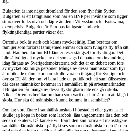
sig.
Bulgarien är inte något drömland för den som flyr från Syrien.
Bulgarien är ett fattigt land som har en BNP per invånare som ligger
strax över Iraks nivå och lägre än den i Vitrysslan och i Botswana,
exempelvis. Bulgarien är Europas fattigaste land och
flyktingfientliga partier växer där.
Orrenius bok är stark och känns mycket ärlig. Han berättar om
familjer som förlorat familjemedlemmar och som tvingats fly från sitt
land. Han berättar hur EU-länder reser stängsel för flyktingar. Det
blir så tydligt att mycket av det som sägs i debatten om invandring
idag färgats av Sverigedemokraterna och det är en debatt som förs
av mycket okunniga personer. Många av dessa människor som flyr
är utbildade människor som skulle vara en tillgång för Sverige och
övriga EU-länder, om vi bara hade en politik och ett samhällssystem
där dessa människor kommer in i samhället, in på arbetsmarknaden.
I Bulgarien får många av dessa flyktingbarn inte ens gå i skola.
Niklas Orrenius berättar om barn som varit där i tre år utan att få gå i
skola. Hur ska då människor kunna komma in i samhället?
Om jag vore lärare i samhällskunskap i högstadiet eller gymnasiet
skulle jag köpa in boken som lärobok, låta ungdomarna läsa den och
sedan diskutera. Då kanske vi i framtiden kan forma ett mänskligare
samhälle där människor på flykt ses som medmänniskor och får den
stöd och den hjälp vi själva skulle vilja ha om vi hamnade i en sådan