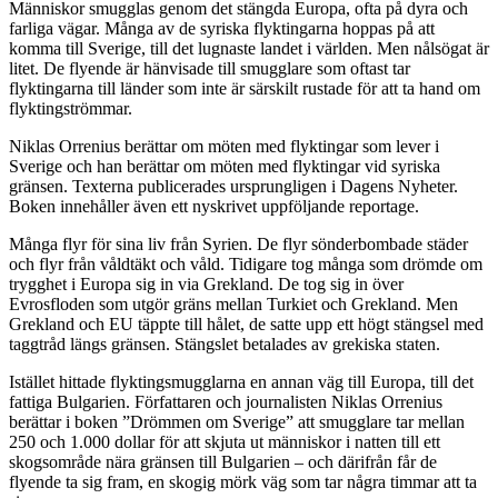
Människor smugglas genom det stängda Europa, ofta på dyra och
farliga vägar. Många av de syriska flyktingarna hoppas på att
komma till Sverige, till det lugnaste landet i världen. Men nålsögat är
litet. De flyende är hänvisade till smugglare som oftast tar
flyktingarna till länder som inte är särskilt rustade för att ta hand om
flyktingströmmar.
Niklas Orrenius berättar om möten med flyktingar som lever i
Sverige och han berättar om möten med flyktingar vid syriska
gränsen. Texterna publicerades ursprungligen i Dagens Nyheter.
Boken innehåller även ett nyskrivet uppföljande reportage.
Många flyr för sina liv från Syrien. De flyr sönderbombade städer
och flyr från våldtäkt och våld. Tidigare tog många som drömde om
trygghet i Europa sig in via Grekland. De tog sig in över
Evrosfloden som utgör gräns mellan Turkiet och Grekland. Men
Grekland och EU täppte till hålet, de satte upp ett högt stängsel med
taggtråd längs gränsen. Stängslet betalades av grekiska staten.
Istället hittade flyktingsmugglarna en annan väg till Europa, till det
fattiga Bulgarien. Författaren och journalisten Niklas Orrenius
berättar i boken ”Drömmen om Sverige” att smugglare tar mellan
250 och 1.000 dollar för att skjuta ut människor i natten till ett
skogsområde nära gränsen till Bulgarien – och därifrån får de
flyende ta sig fram, en skogig mörk väg som tar några timmar att ta