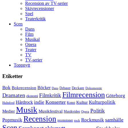
Recension av TV-serier
Skivrecensioner
Spel
Teaterkritik
Scen
Dans
Film
Musikal
Opera
Teater
TV
TV-serier
Toppnytt
Etiketter
Bok
Bokrecension
Böcker
Deckare
Debaser
Dokumentär
Dans
Filmrecension
Dramaten
Filmkritik
Göteborg
ekonomi
Konserter
Hårdrock
indie
Kulturpolitik
Kultur
Konst
Hultsfred
Musik
Politik
Musikfestival
Medier
Musikvideo
Opera
Recension
samhälle
Popmusik
Rockmusik
recensioner
rock
Scen