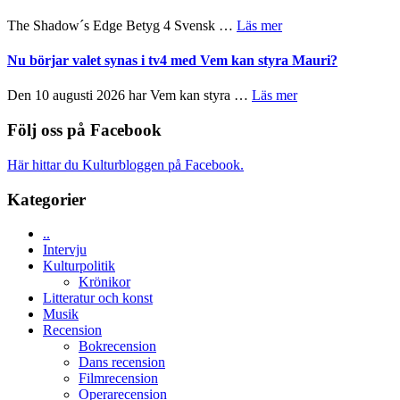
till
Scensommar
sång,
om
The Shadow´s Edge Betyg 4 Svensk …
Läs mer
på
musik,
Filmrecension:
Artipelag
samtal
The
Nu börjar valet synas i tv4 med Vem kan styra Mauri?
och
Shadow
teater
´s
om
Den 10 augusti 2026 har Vem kan styra …
Läs mer
Edge
Nu
–
börjar
Följ oss på Facebook
rolig
valet
och
synas
Här hittar du Kulturbloggen på Facebook.
spännande
i
med
tv4
Kategorier
en
med
Jackie
Vem
Chan
..
kan
i
Intervju
styra
storform
Kulturpolitik
Mauri?
Krönikor
Litteratur och konst
Musik
Recension
Bokrecension
Dans recension
Filmrecension
Operarecension