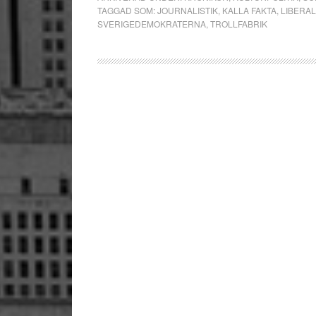
TAGGAD SOM:
JOURNALISTIK
,
KALLA FAKTA
,
LIBERA
SVERIGEDEMOKRATERNA
,
TROLLFABRIK