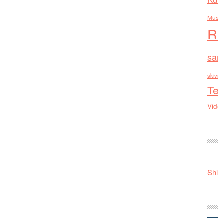
Mus
R
sa
skiv
Te
Vid
Shi