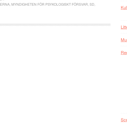
LERNA
,
MYNDIGHETEN FÖR PSYKOLOGISKT FÖRSVAR
,
SD
,
Kul
Lit
Mu
Re
Sc