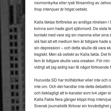
mormonkyrka eller rysk församling av Jehovas 
ihop intervjuer är högst oetiskt.
Kalla faktas förförelse av andliga rörelsen i
kvinna som hade gjort självmord. De sista 
kontakt med vare sig sin mamma eller sina s
slå fast att ett medium fem år tidigare hade sa
sin depression – och detta skulle då vara skä
tragiskt. Men så oetiskt av Kalla fakta. Det 
fem år tidigare skulle vara orsaken. För min
vidrigt att jag aldrig kan få något förtroende f
Huruvida SD har trollfabriker eller inte och 
inte om. Och det handlar inte detta debatti
och beklagligt att tv-kanaler som tv4 utger si
Kalla Fakta flera gånger klippt ihop intervj
Svensk journalistik förlorar sin trovärdighe