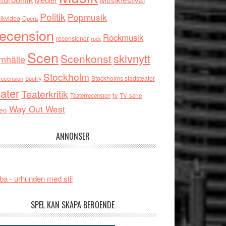
Politik
Popmusik
ikvideo
Opera
ecension
Rockmusik
recensioner
rock
Scen
skivnytt
Scenkonst
mhälle
Stockholm
Stockholms stadsteater
recension
Spotify
ater
Teaterkritik
tv
Teaterrecension
TV-serie
Way Out West
eo
ANNONSER
ba - urhunden med stil
SPEL KAN SKAPA BEROENDE