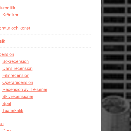
turpolitik
Krönikor
teratur och konst
sik
cension
Bokrecension
Dans recension
Filmrecension
Operarecension
Recension av TV-serier
Skivrecensioner
Spel
Teaterkritik
en
Dans