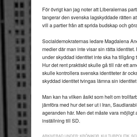
För övrigt kan jag noter att Liberalernas pa
tangerar den svenska lagskyddade rätten att
vill a partier från att sprida budskap och g
Socialdemokraternas ledare Magdalena Ander
medier där man inte visar sin rätta identitet
under skyddad identitet inte ska ha tillgång t
Hur det rent praktiskt skulle gå till när ett
skulle kontrollera svenska identiteter är oc
skyddad identitet tvingas lämna sin identitet
Man kan ha vilken åsikt som helt om trollfarb
jämföra med hur det ser ut i Iran, Saudiarabie
ageranden här. Men det måste vara möjligt at
inställning till SD.
ARKIVERAD UNDER:
KRÖNIKOR
,
KULTURPOLITIK
,
SC