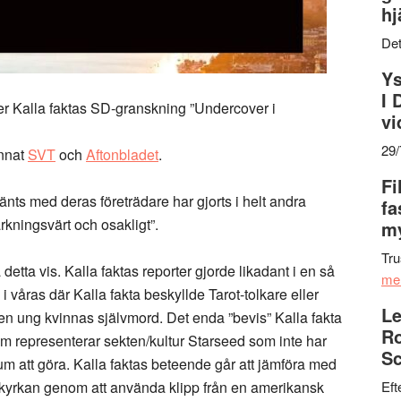
hj
Det
Ys
I 
er Kalla faktas SD-granskning ”Undercover i
vi
29
annat
SVT
och
Aftonbladet
.
Fi
nts med deras företrädare har gjorts i helt andra
fa
ningsvärt och osakligt”.
my
Tru
å detta vis. Kalla faktas reporter gjorde likadant i en så
me
 i våras där Kalla fakta beskyllde Tarot-tolkare eller
Le
ll en ung kvinnas självmord. Det enda ”bevis” Kalla fakta
Ro
om representerar sekten/kultur Starseed som inte har
Sc
m att göra. Kalla faktas beteende går att jämföra med
 kyrkan genom att använda klipp från en amerikansk
Eft