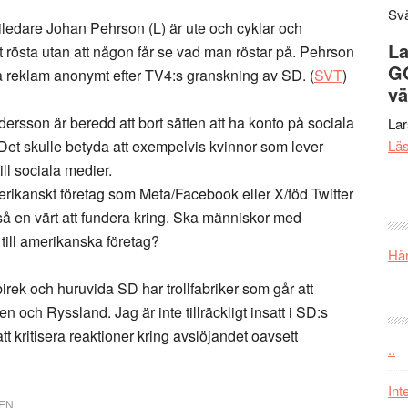
Svä
rtiledare Johan Pehrson (L) är ute och cyklar och
La
 rösta utan att någon får se vad man röstar på. Pehrson
G
öra reklam anonymt efter TV4:s granskning av SD. (
SVT
)
vä
sson är beredd att bort sätten att ha konto på sociala
La
. Det skulle betyda att exempelvis kvinnor som lever
Lä
ill sociala medier.
 amerikanskt företag som Meta/Facebook eller X/föd Twitter
kså en värt att fundera kring. Ska människor med
 till amerikanska företag?
Här
irek och huruvida SD har trollfabriker som går att
n och Ryssland. Jag är inte tillräckligt insatt i SD:s
t kritisera reaktioner kring avslöjandet oavsett
..
Int
EN