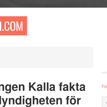
N.COM
Pr
si
ången Kalla fakta
Pre
Myndigheten för
Sö
på