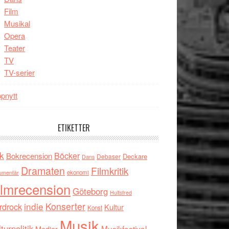
Film
Musikal
Opera
Teater
TV
TV-serier
pnytt
ETIKETTER
k
Böcker
Bokrecension
Deckare
Debaser
Dans
Dramaten
Filmkritik
umentär
ekonomi
ilmrecension
Göteborg
Hultsfred
indie
Konserter
rdrock
Kultur
Konst
Musik
turpolitik
Musikfestival
Medier