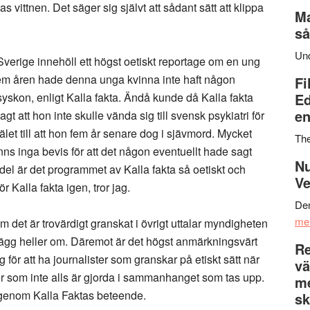
vittnen. Det säger sig självt att sådant sätt att klippa
Ma
så
Un
 Sverige innehöll ett högst oetiskt reportage om en ung
fem åren hade denna unga kvinna inte haft någon
Fi
yskon, enligt Kalla fakta. Ändå kunde då Kalla fakta
Ed
en
gt att hon inte skulle vända sig till svensk psykiatri för
let till att hon fem år senare dog i sjävmord. Mycket
Th
finns inga bevis för att det någon eventuellt hade sagt
Nu
 del är det programmet av Kalla fakta så oetiskt och
Ve
ör Kalla fakta igen, tror jag.
Den
me
om det är trovärdigt granskat i övrigt uttalar myndigheten
nlägg heller om. Däremot är det högst anmärkningsvärt
Re
g för att ha journalister som granskar på etiskt sätt när
vä
uer som inte alls är gjorda i sammanhanget som tas upp.
m
t genom Kalla Faktas beteende.
sk