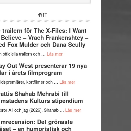
bplatsen
NYTT
 trailern för The X-Files: I Want
 Believe – Vrach Frankenshtey –
d Fox Mulder och Dana Scully
om
 officiella trailern och …
Läs mer
Se
y Out West presenterar 19 nya
trailern
tlar i årets filmprogram
för
The
om
ldspremiärer, kortfilmer och …
Läs mer
X-
Way
attis Shahab Mehrabi till
Files:
Out
lmstadens Kulturs stipendium
I
West
Want
presenterar
om
bror Ali och jag (2026). Shahab …
Läs mer
to
19
Grattis
lmrecension: Det grönaste
Believe
nya
Shahab
äset – en humoristisk och
–
titlar
Mehrabi