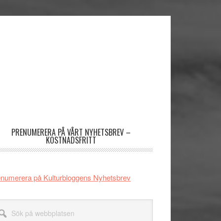
imärt
dofält
PRENUMERERA PÅ VÅRT NYHETSBREV –
KOSTNADSFRITT
numerera på Kulturbloggens Nyhetsbrev
k