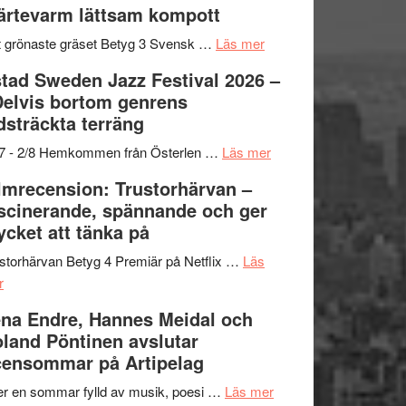
ärtevarm lättsam kompott
Vrach
i
till
Frankenshtey
årets
Filmstadens
om
 grönaste gräset Betyg 3 Svensk …
Läs mer
–
filmprogram
Kulturs
Filmrecension:
tad Sweden Jazz Festival 2026 –
med
stipendium
Det
Delvis bortom genrens
Fox
grönaste
dsträckta terräng
Mulder
gräset
och
–
om
/7 - 2/8 Hemkommen från Österlen …
Läs mer
Dana
en
Ystad
lmrecension: Trustorhärvan –
Scully
humoristisk
Sweden
scinerande, spännande och ger
och
Jazz
cket att tänka på
hjärtevarm
Festival
lättsam
2026
storhärvan Betyg 4 Premiär på Netflix …
Läs
om
kompott
–
r
Filmrecension:
I
na Endre, Hannes Meidal och
Trustorhärvan
Delvis
land Pöntinen avslutar
–
bortom
ensommar på Artipelag
fascinerande,
genrens
spännande
vidsträckta
om
er en sommar fylld av musik, poesi …
Läs mer