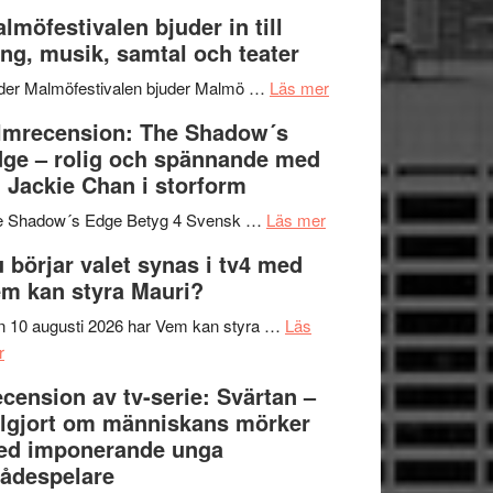
och
terräng
Lena
lmöfestivalen bjuder in till
ger
Endre,
ng, musik, samtal och teater
mycket
Hannes
att
om
Meidal
der Malmöfestivalen bjuder Malmö …
Läs mer
tänka
Malmöfestivalen
och
lmrecension: The Shadow´s
på
bjuder
Roland
ge – rolig och spännande med
in
Pöntinen
 Jackie Chan i storform
till
avslutar
om
sång,
Scensommar
e Shadow´s Edge Betyg 4 Svensk …
Läs mer
Filmrecension:
musik,
på
 börjar valet synas i tv4 med
The
samtal
Artipelag
m kan styra Mauri?
Shadow
och
´s
teater
 10 augusti 2026 har Vem kan styra …
Läs
om
Edge
r
Nu
–
cension av tv-serie: Svärtan –
börjar
rolig
lgjort om människans mörker
valet
och
ed imponerande unga
synas
spännande
ådespelare
i
med