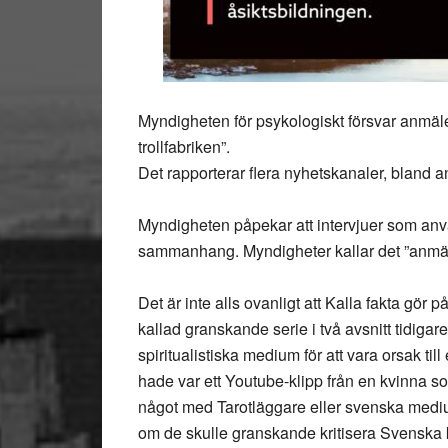
Myndigheten för psykologiskt försvar anmäl
trollfabriken”.
Det rapporterar flera nyhetskanaler, bland 
Myndigheten påpekar att intervjuer som anvä
sammanhang. Myndigheter kallar det ”anmärk
Det är inte alls ovanligt att Kalla fakta gör p
kallad granskande serie i två avsnitt tidigare
spiritualistiska medium för att vara orsak ti
hade var ett Youtube-klipp från en kvinna s
något med Tarotläggare eller svenska mediu
om de skulle granskande kritisera Svenska