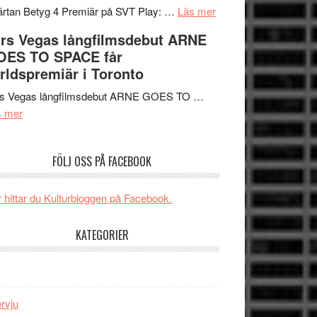
tv4
en
om
rtan Betyg 4 Premiär på SVT Play: …
Läs mer
med
Jackie
Recension
rs Vegas långfilmsdebut ARNE
Vem
Chan
av
OES TO SPACE får
kan
i
tv-
rldspremiär i Toronto
styra
storform
serie:
Mauri?
Svärtan
rs Vegas långfilmsdebut ARNE GOES TO …
om
–
s mer
Lars
välgjort
Vegas
om
FÖLJ OSS PÅ FACEBOOK
långfilmsdebut
människans
ARNE
mörker
GOES
med
 hittar du Kulturbloggen på Facebook.
TO
imponerande
SPACE
unga
KATEGORIER
får
skådespelare
världspremiär
i
Toronto
ervju