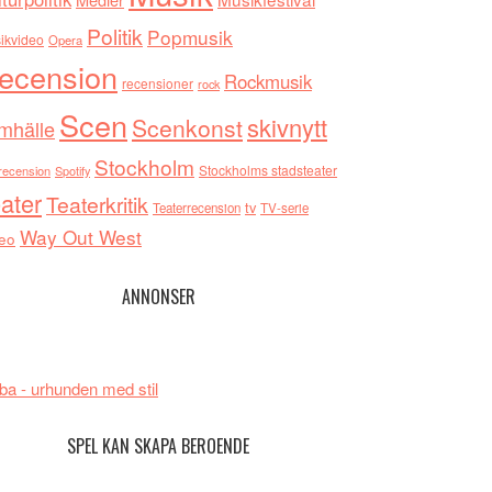
Politik
Popmusik
ikvideo
Opera
ecension
Rockmusik
recensioner
rock
Scen
skivnytt
Scenkonst
mhälle
Stockholm
Stockholms stadsteater
recension
Spotify
ater
Teaterkritik
tv
Teaterrecension
TV-serie
Way Out West
eo
ANNONSER
ba - urhunden med stil
SPEL KAN SKAPA BEROENDE