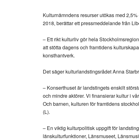
Kulturnämndens resurser utökas med 2,5% ell
2018, berättar ett pressmeddelande från Lib
– Ett rikt kulturliv gör hela Stockholmsregione
att stötta dagens och framtidens kulturskapare
konsthantverk.
Det säger kulturlandstingsrådet Anna Starbri
– Konserthuset är landstingets enskilt störs
och mindre aktörer. Vi finansierar kultur i
Och barnen, kulturen för framtidens stockhol
(L).
– En viktig kulturpolitisk uppgift för landstin
länskulturfunktioner, Länsmuseet, Länsmusik