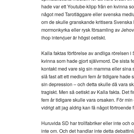
hade var ett Youtube-klipp från en kvinna s
något med Tarotläggare eller svenska mediu
om de skulle granskande kritisera Svenska
mormonkyrka eller rysk församling av Jehovas 
ihop intervjuer är högst oetiskt.
Kalla faktas förförelse av andliga rörelsen i
kvinna som hade gjort självmord. De sista 
kontakt med vare sig sin mamma eller sina s
slå fast att ett medium fem år tidigare hade sa
sin depression – och detta skulle då vara skä
tragiskt. Men så oetiskt av Kalla fakta. Det 
fem år tidigare skulle vara orsaken. För min
vidrigt att jag aldrig kan få något förtroende f
Huruvida SD har trollfabriker eller inte och 
inte om. Och det handlar inte detta debatti