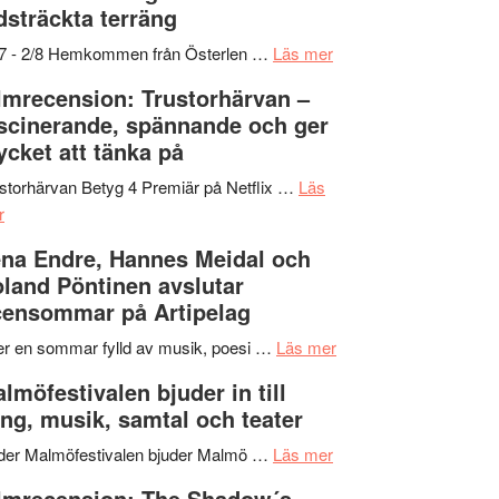
dsträckta terräng
gräset
–
om
/7 - 2/8 Hemkommen från Österlen …
Läs mer
en
Ystad
lmrecension: Trustorhärvan –
humoristisk
Sweden
scinerande, spännande och ger
och
Jazz
cket att tänka på
hjärtevarm
Festival
lättsam
2026
storhärvan Betyg 4 Premiär på Netflix …
Läs
om
kompott
–
r
Filmrecension:
I
na Endre, Hannes Meidal och
Trustorhärvan
Delvis
land Pöntinen avslutar
–
bortom
ensommar på Artipelag
fascinerande,
genrens
spännande
vidsträckta
om
er en sommar fylld av musik, poesi …
Läs mer
och
terräng
Lena
lmöfestivalen bjuder in till
ger
Endre,
ng, musik, samtal och teater
mycket
Hannes
att
om
Meidal
der Malmöfestivalen bjuder Malmö …
Läs mer
tänka
Malmöfestivalen
och
lmrecension: The Shadow´s