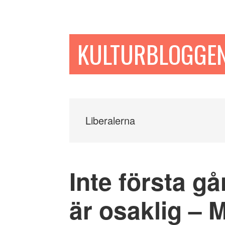
Hoppa
Hoppa
Hoppa
till
till
till
huvudinnehåll
det
sidfot
KULTURBLOGGE
primära
sidofältet
Liberalerna
Inte första g
är osaklig – 