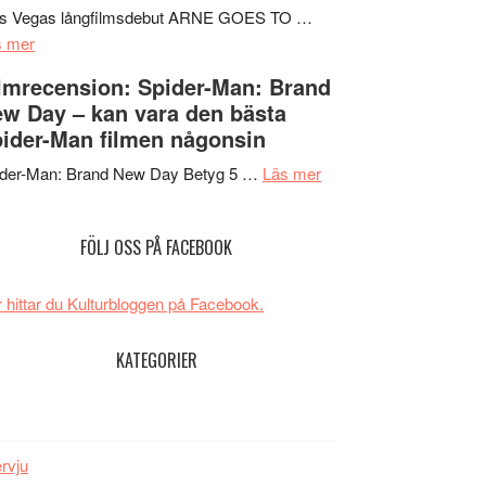
Mauri?
Svärtan
rs Vegas långfilmsdebut ARNE GOES TO …
om
–
s mer
Lars
välgjort
lmrecension: Spider-Man: Brand
Vegas
om
w Day – kan vara den bästa
långfilmsdebut
människans
ider-Man filmen någonsin
ARNE
mörker
GOES
om
med
ider-Man: Brand New Day Betyg 5 …
Läs mer
TO
Filmrecension:
imponerande
SPACE
Spider-
unga
FÖLJ OSS PÅ FACEBOOK
får
Man:
skådespelare
världspremiär
Brand
i
New
 hittar du Kulturbloggen på Facebook.
Toronto
Day
–
KATEGORIER
kan
vara
den
bästa
ervju
Spider-