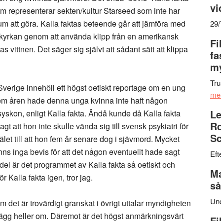
vi
om representerar sekten/kultur Starseed som inte har
m att göra. Kalla faktas beteende går att jämföra med
29
 kyrkan genom att använda klipp från en amerikansk
Fi
vittnen. Det säger sig självt att sådant sätt att klippa
fa
my
Tru
 Sverige innehöll ett högst oetiskt reportage om en ung
me
fem åren hade denna unga kvinna inte haft någon
Le
yskon, enligt Kalla fakta. Ändå kunde då Kalla fakta
Ro
gt att hon inte skulle vända sig till svensk psykiatri för
Sc
let till att hon fem år senare dog i sjävmord. Mycket
finns inga bevis för att det någon eventuellt hade sagt
Eft
 del är det programmet av Kalla fakta så oetiskt och
Ma
ör Kalla fakta igen, tror jag.
så
Un
om det är trovärdigt granskat i övrigt uttalar myndigheten
nlägg heller om. Däremot är det högst anmärkningsvärt
Fi