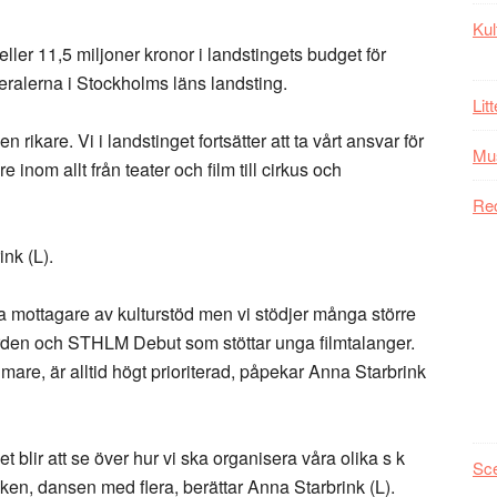
Kul
er 11,5 miljoner kronor i landstingets budget för
eralerna i Stockholms läns landsting.
Lit
n rikare. Vi i landstinget fortsätter att ta vårt ansvar för
Mu
 inom allt från teater och film till cirkus och
Re
nk (L).
ta mottagare av kulturstöd men vi stödjer många större
 vården och STHLM Debut som stöttar unga filmtalanger.
mare, är alltid högt prioriterad, påpekar Anna Starbrink
get blir att se över hur vi ska organisera våra olika s k
Sc
en, dansen med flera, berättar Anna Starbrink (L).