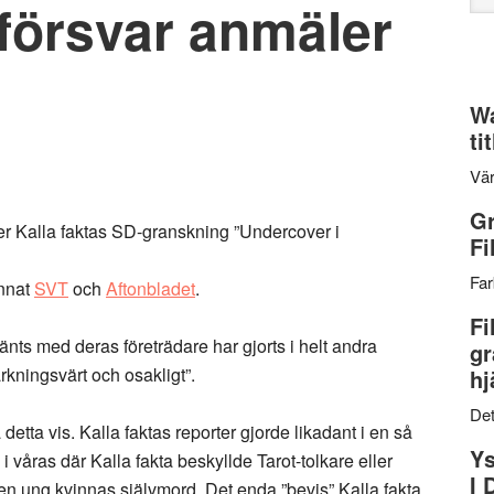
försvar anmäler
web
Wa
ti
Vär
Gr
er Kalla faktas SD-granskning ”Undercover i
Fi
Far
annat
SVT
och
Aftonbladet
.
Fi
nts med deras företrädare har gjorts i helt andra
gr
ningsvärt och osakligt”.
hj
Det
å detta vis. Kalla faktas reporter gjorde likadant i en så
Ys
 i våras där Kalla fakta beskyllde Tarot-tolkare eller
I 
ll en ung kvinnas självmord. Det enda ”bevis” Kalla fakta