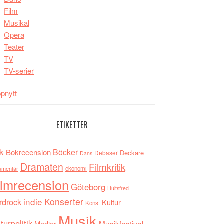
Film
Musikal
Opera
Teater
TV
TV-serier
pnytt
ETIKETTER
k
Böcker
Bokrecension
Deckare
Debaser
Dans
Dramaten
Filmkritik
umentär
ekonomi
ilmrecension
Göteborg
Hultsfred
indie
Konserter
rdrock
Kultur
Konst
Musik
turpolitik
Musikfestival
Medier