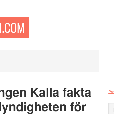
N.COM
Pr
si
ången Kalla fakta
Pre
Myndigheten för
Sö
på