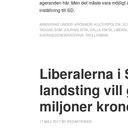
ageranden här. Men det måste vara möjligt at
inställning till SD.
ARKIVERAD UNDER:
KRÖNIKOR
,
KULTURPOLITIK
,
SC
TAGGAD SOM:
JOURNALISTIK
,
KALLA FAKTA
,
LIBERA
SVERIGEDEMOKRATERNA
,
TROLLFABRIK
Liberalerna i
landsting vill
miljoner kron
17 MAJ, 2017
BY
REDAKTIONEN