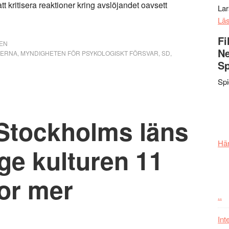
t kritisera reaktioner kring avslöjandet oavsett
La
Lä
Fi
EN
Ne
LERNA
,
MYNDIGHETEN FÖR PSYKOLOGISKT FÖRSVAR
,
SD
,
Sp
Sp
 Stockholms läns
Här
 ge kulturen 11
or mer
..
Int