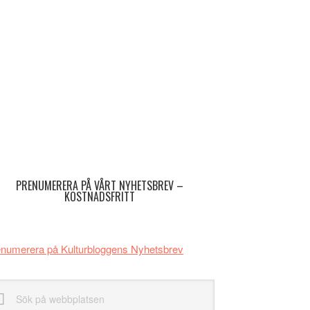
imärt
dofält
PRENUMERERA PÅ VÅRT NYHETSBREV –
KOSTNADSFRITT
numerera på Kulturbloggens Nyhetsbrev
k