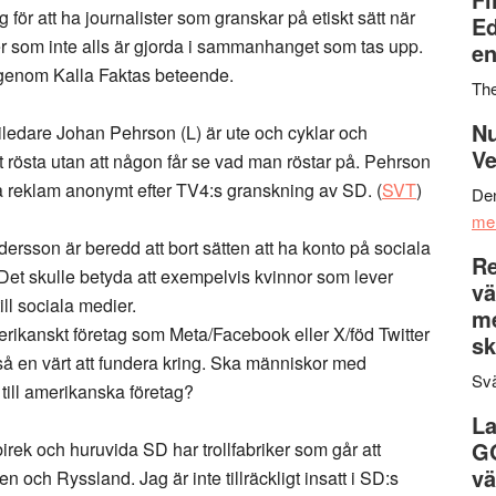
g för att ha journalister som granskar på etiskt sätt när
Ed
uer som inte alls är gjorda i sammanhanget som tas upp.
en
t genom Kalla Faktas beteende.
Th
Nu
rtiledare Johan Pehrson (L) är ute och cyklar och
Ve
 rösta utan att någon får se vad man röstar på. Pehrson
öra reklam anonymt efter TV4:s granskning av SD. (
SVT
)
Den
me
sson är beredd att bort sätten att ha konto på sociala
Re
. Det skulle betyda att exempelvis kvinnor som lever
vä
ill sociala medier.
m
 amerikanskt företag som Meta/Facebook eller X/föd Twitter
sk
kså en värt att fundera kring. Ska människor med
Svä
 till amerikanska företag?
La
G
irek och huruvida SD har trollfabriker som går att
vä
n och Ryssland. Jag är inte tillräckligt insatt i SD:s