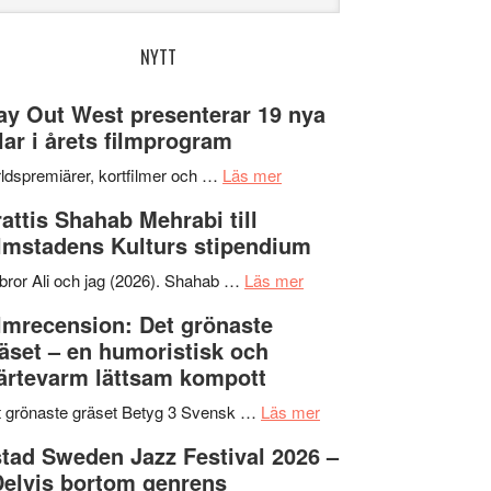
bplatsen
NYTT
y Out West presenterar 19 nya
tlar i årets filmprogram
om
ldspremiärer, kortfilmer och …
Läs mer
Way
attis Shahab Mehrabi till
Out
lmstadens Kulturs stipendium
West
presenterar
om
bror Ali och jag (2026). Shahab …
Läs mer
19
Grattis
lmrecension: Det grönaste
nya
Shahab
äset – en humoristisk och
titlar
Mehrabi
ärtevarm lättsam kompott
i
till
årets
Filmstadens
om
 grönaste gräset Betyg 3 Svensk …
Läs mer
filmprogram
Kulturs
Filmrecension:
tad Sweden Jazz Festival 2026 –
stipendium
Det
Delvis bortom genrens
grönaste