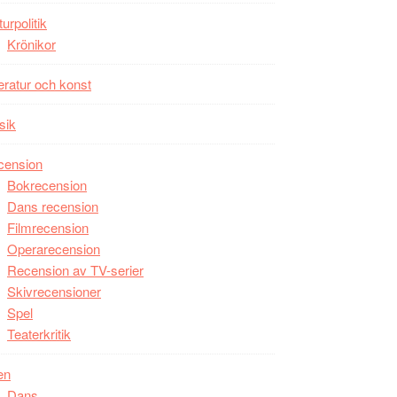
Man
turpolitik
filmen
Krönikor
någonsin
teratur och konst
sik
cension
Bokrecension
Dans recension
Filmrecension
Operarecension
Recension av TV-serier
Skivrecensioner
Spel
Teaterkritik
en
Dans