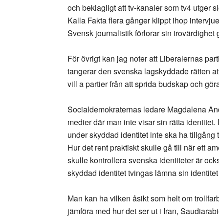
och beklagligt att tv-kanaler som tv4 utger si
Kalla Fakta flera gånger klippt ihop intervj
Svensk journalistik förlorar sin trovärdighe
För övrigt kan jag noter att Liberalernas pa
tangerar den svenska lagskyddade rätten att
vill a partier från att sprida budskap och g
Socialdemokraternas ledare Magdalena Ander
medier där man inte visar sin rätta identitet
under skyddad identitet inte ska ha tillgång t
Hur det rent praktiskt skulle gå till när ett
skulle kontrollera svenska identiteter är oc
skyddad identitet tvingas lämna sin identitet
Man kan ha vilken åsikt som helt om trollfarb
jämföra med hur det ser ut i Iran, Saudiarabie