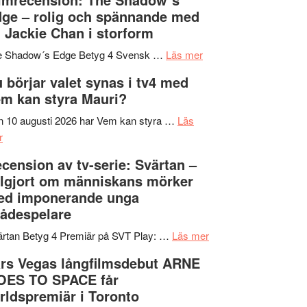
på
bjuder
Roland
ge – rolig och spännande med
in
Pöntinen
 Jackie Chan i storform
till
avslutar
om
sång,
Scensommar
e Shadow´s Edge Betyg 4 Svensk …
Läs mer
Filmrecension:
musik,
på
 börjar valet synas i tv4 med
The
samtal
Artipelag
m kan styra Mauri?
Shadow
och
´s
teater
 10 augusti 2026 har Vem kan styra …
Läs
om
Edge
r
Nu
–
cension av tv-serie: Svärtan –
börjar
rolig
lgjort om människans mörker
valet
och
ed imponerande unga
synas
spännande
ådespelare
i
med
tv4
en
om
rtan Betyg 4 Premiär på SVT Play: …
Läs mer
med
Jackie
Recension
rs Vegas långfilmsdebut ARNE
Vem
Chan
av
OES TO SPACE får
kan
i
tv-
rldspremiär i Toronto
styra
storform
serie: