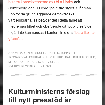
bisarra konsekvenserna av i bl a Hörby
och
Sölvesborg där SD leder politiska styret. Står man
upp för de grundläggande demokratiska
värderingarna, så betyder det i detta fallet att
mediernas frihet och oberoende där public service
ingår inte kan naggas i kanten. Inte ens
”bara lite lite
grann”…
ARKIVERAD UNDER:
KULTURPOLITIK
,
TOPPNYTT
TAGGAD SOM:
JOURNALISTIK
,
KULTURDEBATT
,
KULTURPOLITIK
,
MEDIA
,
POLITIK
,
PUBLIC SERVICE
,
SD
,
SVERIGEDEMOKRATERNA
,
SVT
Kulturministerns förslag
till nytt presstöd är