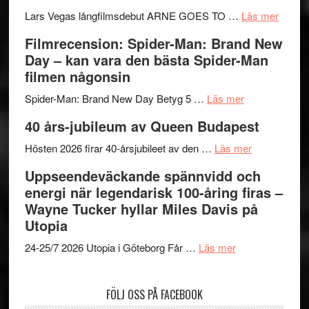
i
Svärtan
styra
om
Lars Vegas långfilmsdebut ARNE GOES TO …
Läs mer
storform
–
Mauri?
Lars
Filmrecension: Spider-Man: Brand New
välgjort
Vegas
Day – kan vara den bästa Spider-Man
om
långfi
filmen någonsin
människans
ARNE
om
mörker
GOES
Spider-Man: Brand New Day Betyg 5 …
Läs mer
Filmrecension
med
TO
40 års-jubileum av Queen Budapest
Spider-
imponerande
SPAC
Man:
unga
om
får
Hösten 2026 firar 40-årsjubileet av den …
Läs mer
Brand
skådespelar
40
världs
Uppseendeväckande spännvidd och
New
års-
i
energi när legendarisk 100-åring firas –
Day
jubileum
Toront
Wayne Tucker hyllar Miles Davis på
–
av
Utopia
kan
Queen
om
vara
Budapest
24-25/7 2026 Utopia i Göteborg Får …
Läs mer
Uppseendeväck
den
spännvidd
bästa
FÖLJ OSS PÅ FACEBOOK
och
Spider-