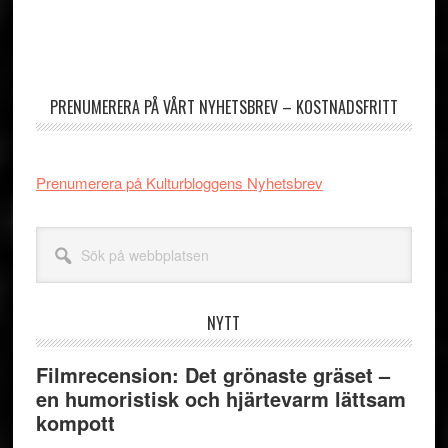
utelämnas
Primärt
sidofält
PRENUMERERA PÅ VÅRT NYHETSBREV – KOSTNADSFRITT
Prenumerera på Kulturbloggens Nyhetsbrev
Sök
på
webbplatsen
NYTT
Filmrecension: Det grönaste gräset –
en humoristisk och hjärtevarm lättsam
kompott