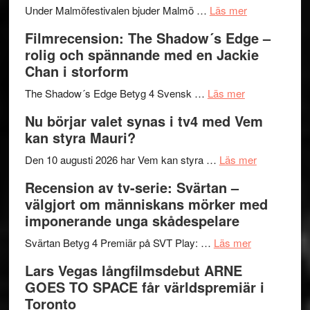
om
Meidal
att
Under Malmöfestivalen bjuder Malmö …
Läs mer
Malmöfestiva
och
tänka
Filmrecension: The Shadow´s Edge –
bjuder
Roland
på
rolig och spännande med en Jackie
in
Pöntinen
Chan i storform
till
avslutar
om
sång,
Scensommar
The Shadow´s Edge Betyg 4 Svensk …
Läs mer
Filmrecension
musik,
på
Nu börjar valet synas i tv4 med Vem
The
samtal
Artipelag
kan styra Mauri?
Shadow
och
´s
teater
om
Den 10 augusti 2026 har Vem kan styra …
Läs mer
Edge
Nu
Recension av tv-serie: Svärtan –
–
börjar
välgjort om människans mörker med
rolig
valet
imponerande unga skådespelare
och
synas
spännande
om
i
Svärtan Betyg 4 Premiär på SVT Play: …
Läs mer
med
Recension
tv4
Lars Vegas långfilmsdebut ARNE
en
av
med
GOES TO SPACE får världspremiär i
Jackie
tv-
Vem
Toronto
Chan
serie:
kan