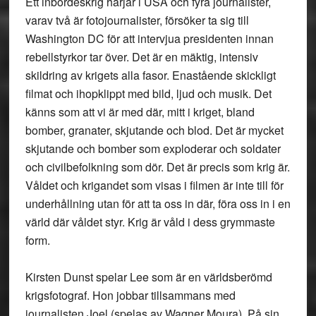
Ett inbördeskrig härjar i USA och fyra journalister,
varav två är fotojournalister, försöker ta sig till
Washington DC för att intervjua presidenten innan
rebellstyrkor tar över. Det är en mäktig, intensiv
skildring av krigets alla fasor. Enastående skickligt
filmat och ihopklippt med bild, ljud och musik. Det
känns som att vi är med där, mitt i kriget, bland
bomber, granater, skjutande och blod. Det är mycket
skjutande och bomber som exploderar och soldater
och civilbefolkning som dör. Det är precis som krig är.
Våldet och krigandet som visas i filmen är inte till för
underhållning utan för att ta oss in där, föra oss in i en
värld där våldet styr. Krig är våld i dess grymmaste
form.
Kirsten Dunst spelar Lee som är en världsberömd
krigsfotograf. Hon jobbar tillsammans med
journalisten Joel (spelas av Wagner Moura). På sin