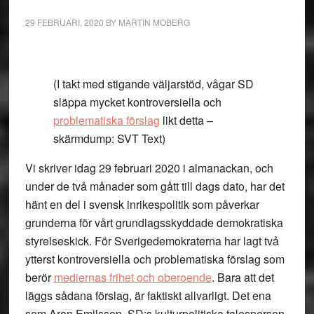
29 FEBRUARI, 2020
BY
MARTIN MOBERG
(I takt med stigande väljarstöd, vågar SD
släppa mycket kontroversiella och
problematiska förslag
likt detta –
skärmdump: SVT Text)
Vi skriver idag 29 februari 2020 i almanackan, och
under de två månader som gått till dags dato, har det
hänt en del i svensk inrikespolitik som påverkar
grunderna för vårt grundlagsskyddade demokratiska
styrelseskick. För Sverigedemokraterna har lagt två
ytterst kontroversiella och problematiska förslag som
berör
mediernas frihet och oberoende
. Bara att det
läggs sådana förslag, är faktiskt allvarligt. Det ena
som Aron Emilsson, SD:s kulturpolitiska talesperson