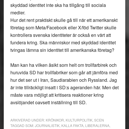
skyddad identitet inte ska ha tillgång till sociala
medier.
Hur det rent praktiskt skulle gå till när ett amerikanskt
företag som Meta/Facebook eller X/föd Twitter skulle
kontrollera svenska identiteter är också en värt att
fundera kring. Ska människor med skyddad identitet
tvingas lämna sin identitet till amerikanska företag?
Man kan ha vilken åsikt som helt om trollfarbirek och
huruvida SD har trollfabriker som går att jämföra med
hur det ser ut i Iran, Saudiarabien och Ryssland. Jag
är inte tillräckligt insatt i SD:s ageranden här. Men det
måste vara möjligt att kritisera reaktioner kring
avslöjandet oavsett inställning till SD.
ARKIVERAD UNDER:
KRÖNIKOR
,
KULTURPOLITIK
,
SCEN
TAGGAD SOM:
JOURNALISTIK
,
KALLA FAKTA
,
LIBERALERNA
,