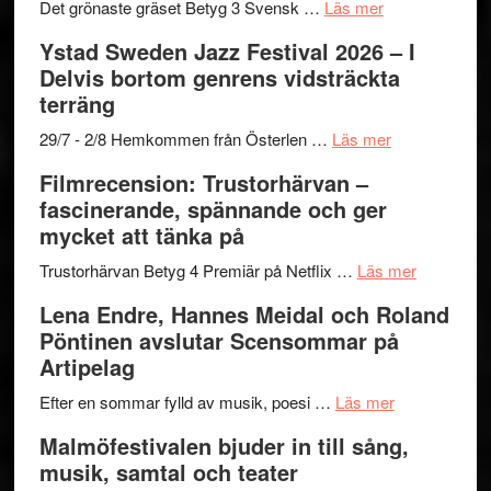
om
Det grönaste gräset Betyg 3 Svensk …
Läs mer
Filmrecension:
Ystad Sweden Jazz Festival 2026 – I
Det
Delvis bortom genrens vidsträckta
grönaste
terräng
gräset
–
om
29/7 - 2/8 Hemkommen från Österlen …
Läs mer
en
Ystad
Filmrecension: Trustorhärvan –
humoristisk
Sweden
fascinerande, spännande och ger
och
Jazz
mycket att tänka på
hjärtevarm
Festival
lättsam
2026
om
Trustorhärvan Betyg 4 Premiär på Netflix …
Läs mer
kompott
–
Filmrecens
Lena Endre, Hannes Meidal och Roland
I
Trustorhä
Pöntinen avslutar Scensommar på
Delvis
–
Artipelag
bortom
fascineran
genrens
om
spännand
Efter en sommar fylld av musik, poesi …
Läs mer
vidsträckta
Lena
och
Malmöfestivalen bjuder in till sång,
terräng
Endre,
ger
musik, samtal och teater
Hannes
mycket