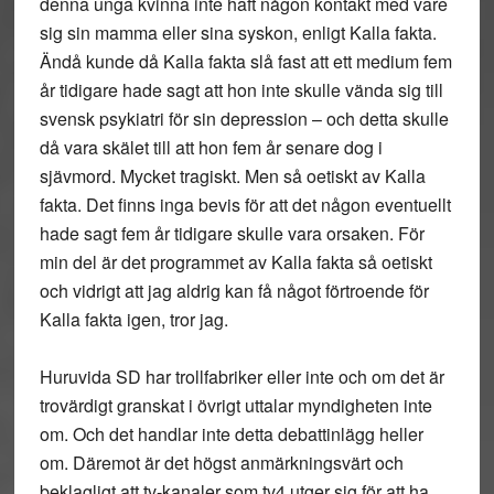
denna unga kvinna inte haft någon kontakt med vare
sig sin mamma eller sina syskon, enligt Kalla fakta.
Ändå kunde då Kalla fakta slå fast att ett medium fem
år tidigare hade sagt att hon inte skulle vända sig till
svensk psykiatri för sin depression – och detta skulle
då vara skälet till att hon fem år senare dog i
sjävmord. Mycket tragiskt. Men så oetiskt av Kalla
fakta. Det finns inga bevis för att det någon eventuellt
hade sagt fem år tidigare skulle vara orsaken. För
min del är det programmet av Kalla fakta så oetiskt
och vidrigt att jag aldrig kan få något förtroende för
Kalla fakta igen, tror jag.
Huruvida SD har trollfabriker eller inte och om det är
trovärdigt granskat i övrigt uttalar myndigheten inte
om. Och det handlar inte detta debattinlägg heller
om. Däremot är det högst anmärkningsvärt och
beklagligt att tv-kanaler som tv4 utger sig för att ha