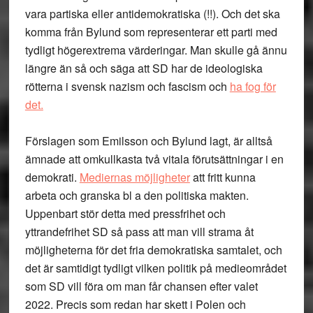
vara partiska eller antidemokratiska (!!). Och det ska
komma från Bylund som representerar ett parti med
tydligt högerextrema värderingar. Man skulle gå ännu
längre än så och säga att SD har de ideologiska
rötterna i svensk nazism och fascism och
ha fog för
det.
Förslagen som Emilsson och Bylund lagt, är alltså
ämnade att omkullkasta två vitala förutsättningar i en
demokrati.
Mediernas möjligheter
att fritt kunna
arbeta och granska bl a den politiska makten.
Uppenbart stör detta med pressfrihet och
yttrandefrihet SD så pass att man vill strama åt
möjligheterna för det fria demokratiska samtalet, och
det är samtidigt tydligt vilken politik på medieområdet
som SD vill föra om man får chansen efter valet
2022. Precis som redan har skett i Polen och