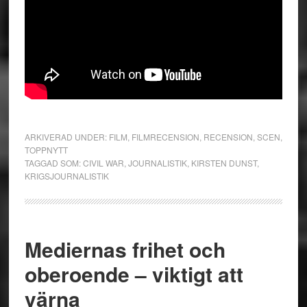
ARKIVERAD UNDER:
FILM
,
FILMRECENSION
,
RECENSION
,
SCEN
,
TOPPNYTT
TAGGAD SOM:
CIVIL WAR
,
JOURNALISTIK
,
KIRSTEN DUNST
,
KRIGSJOURNALISTIK
Mediernas frihet och
oberoende – viktigt att
värna