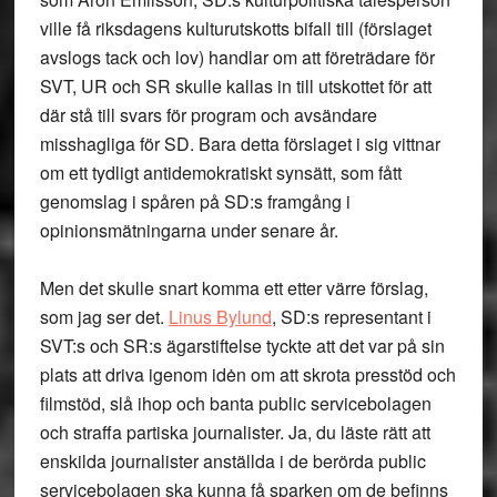
ville få riksdagens kulturutskotts bifall till (förslaget
avslogs tack och lov) handlar om att företrädare för
SVT, UR och SR skulle kallas in till utskottet för att
där stå till svars för program och avsändare
misshagliga för SD. Bara detta förslaget i sig vittnar
om ett tydligt antidemokratiskt synsätt, som fått
genomslag i spåren på SD:s framgång i
opinionsmätningarna under senare år.
Men det skulle snart komma ett etter värre förslag,
som jag ser det.
Linus Bylund
, SD:s representant i
SVT:s och SR:s ägarstiftelse tyckte att det var på sin
plats att driva igenom idėn om att skrota presstöd och
filmstöd, slå ihop och banta public servicebolagen
och straffa partiska journalister. Ja, du läste rätt att
enskilda journalister anställda i de berörda public
servicebolagen ska kunna få sparken om de befinns