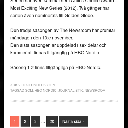
Serien har även kammat hem Critics´Choice Award –
Most Exciting New Series (2012). Två gånger har
serien även nominerats till Golden Globe.
Den tredje säsongen av The Newsroom har premiär
måndagen den 10:e november.
Den sista säsongen är uppdelad i sex delar och
kommer att finnas tillgänglig på HBO Nordic.
Säsong 1-2 finns tillgängliga på HBO Nordic.
ARKIVERAD UNDER:
SCEN
TAGGAD SOM:
HBO NORDIC
,
JOURNALISTIK
,
NEWSROOM
Interimistiska
Sida
Sida
Sida
Sida
Go
1
2
3
…
20
Nästa sida »
sidor
to