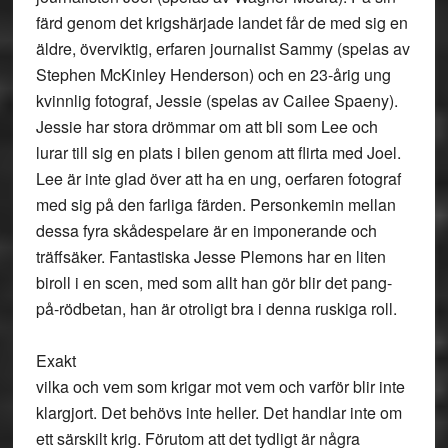
färd genom det krigshärjade landet får de med sig en
äldre, överviktig, erfaren journalist Sammy (spelas av
Stephen McKinley Henderson) och en 23-årig ung
kvinnlig fotograf, Jessie (spelas av Cailee Spaeny).
Jessie har stora drömmar om att bli som Lee och
lurar till sig en plats i bilen genom att flirta med Joel.
Lee är inte glad över att ha en ung, oerfaren fotograf
med sig på den farliga färden. Personkemin mellan
dessa fyra skådespelare är en imponerande och
träffsäker. Fantastiska Jesse Plemons har en liten
biroll i en scen, med som allt han gör blir det pang-
på-rödbetan, han är otroligt bra i denna ruskiga roll.
Exakt
vilka och vem som krigar mot vem och varför blir inte
klargjort. Det behövs inte heller. Det handlar inte om
ett särskilt krig. Förutom att det tydligt är några