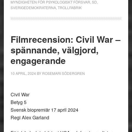
MYNDIGHETEN FÖR PSYKOLOGISKT FÖRSVAR
,
SD
,
SVERIGEDEMOKRATERNA
,
TROLLFABRIK
Filmrecension: Civil War –
spännande, välgjord,
engagerande
10 APRIL, 2024
BY
ROSEMARI SÖDERGREN
Civil War
Betyg 5
Svensk biopremiär 17 april 2024
Regi Alex Garland