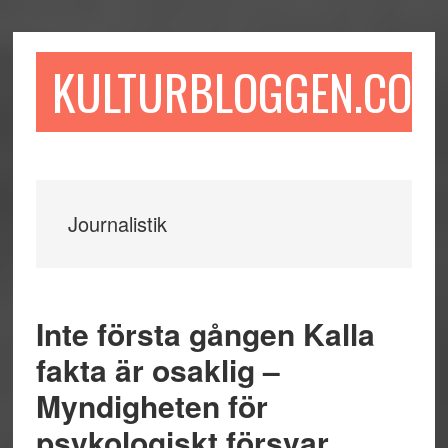
Hoppa
Hoppa
Hoppa
till
till
till
huvudinnehåll
det
sidfot
KULTURBLOGGEN.COM
primära
sidofältet
Journalistik
Inte första gången Kalla
fakta är osaklig –
Myndigheten för
psykologiskt försvar