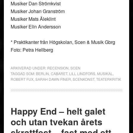
Musiker Dan Strömkvist
Musiker Johan Granström
Musiker Mats Äleklint
Musiker Elin Andersson
* Praktikanter från Högskolan, Scen & Musik Gbrg
Foto: Petra Hellberg
ARKIVERAD UNDER:
RECENSION
,
SCEN
TAGGAD SOM:
BERLIN
,
CABARET
,
LILL LINDFORS
,
MUSIKAL
,
ROBERT FUX
,
SARAH DAWN FINER
,
SCENKONST
,
TEATERKRITIK
Happy End – helt galet
och utan tvekan årets
skrattfest – fast med ett