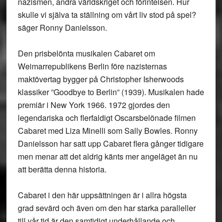
nazismen, andra världskriget och förintelsen. Hur
skulle vi själva ta ställning om vårt liv stod på spel?
säger Ronny Danielsson.
Den prisbelönta musikalen Cabaret om
Weimarrepublikens Berlin före nazisternas
maktövertag bygger på Christopher Isherwoods
klassiker ”Goodbye to Berlin” (1939). Musikalen hade
premiär i New York 1966. 1972 gjordes den
legendariska och flerfaldigt Oscarsbelönade filmen
Cabaret med Liza Minelli som Sally Bowles. Ronny
Danielsson har satt upp Cabaret flera gånger tidigare
men menar att det aldrig känts mer angeläget än nu
att berätta denna historia.
Cabaret i den här uppsättningen är i allra högsta
grad sevärd och även om den har starka paralleller
till vår tid är den samtidigt underhållande och