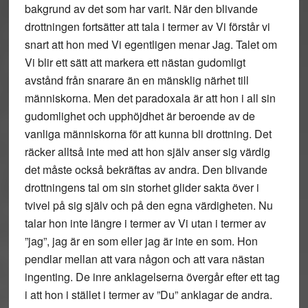
bakgrund av det som har varit. När den blivande
drottningen fortsätter att tala i termer av Vi förstår vi
snart att hon med Vi egentligen menar Jag. Talet om
Vi blir ett sätt att markera ett nästan gudomligt
avstånd från snarare än en mänsklig närhet till
människorna. Men det paradoxala är att hon i all sin
gudomlighet och upphöjdhet är beroende av de
vanliga människorna för att kunna bli drottning. Det
räcker alltså inte med att hon själv anser sig värdig
det måste också bekräftas av andra. Den blivande
drottningens tal om sin storhet glider sakta över i
tvivel på sig själv och på den egna värdigheten. Nu
talar hon inte längre i termer av Vi utan i termer av
”jag”, jag är en som eller jag är inte en som. Hon
pendlar mellan att vara någon och att vara nästan
ingenting. De inre anklagelserna övergår efter ett tag
i att hon i stället i termer av ”Du” anklagar de andra.