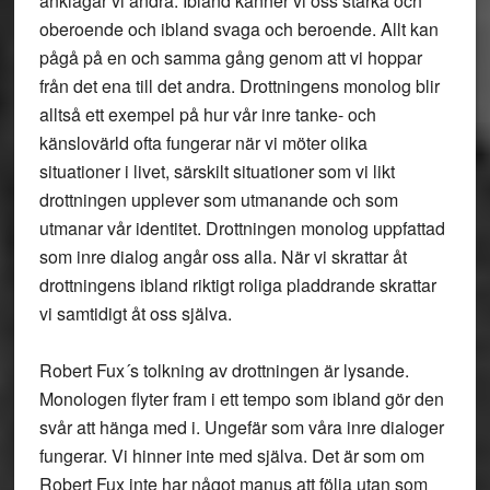
anklagar vi andra. Ibland känner vi oss starka och
oberoende och ibland svaga och beroende. Allt kan
pågå på en och samma gång genom att vi hoppar
från det ena till det andra. Drottningens monolog blir
alltså ett exempel på hur vår inre tanke- och
känslovärld ofta fungerar när vi möter olika
situationer i livet, särskilt situationer som vi likt
drottningen upplever som utmanande och som
utmanar vår identitet. Drottningen monolog uppfattad
som inre dialog angår oss alla. När vi skrattar åt
drottningens ibland riktigt roliga pladdrande skrattar
vi samtidigt åt oss själva.
Robert Fux´s tolkning av drottningen är lysande.
Monologen flyter fram i ett tempo som ibland gör den
svår att hänga med i. Ungefär som våra inre dialoger
fungerar. Vi hinner inte med själva. Det är som om
Robert Fux inte har något manus att följa utan som