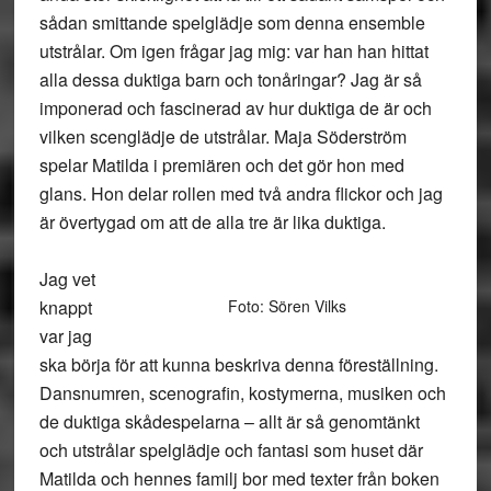
sådan smittande spelglädje som denna ensemble
utstrålar. Om igen frågar jag mig: var han han hittat
alla dessa duktiga barn och tonåringar? Jag är så
imponerad och fascinerad av hur duktiga de är och
vilken scenglädje de utstrålar. Maja Söderström
spelar Matilda i premiären och det gör hon med
glans. Hon delar rollen med två andra flickor och jag
är övertygad om att de alla tre är lika duktiga.
Jag vet
knappt
Foto: Sören Vilks
var jag
ska börja för att kunna beskriva denna föreställning.
Dansnumren, scenografin, kostymerna, musiken och
de duktiga skådespelarna – allt är så genomtänkt
och utstrålar spelglädje och fantasi som huset där
Matilda och hennes familj bor med texter från boken