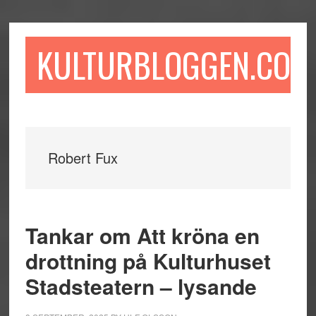
Hoppa
Hoppa
Hoppa
till
till
till
huvudinnehåll
det
sidfot
KULTURBLOGGEN.COM
primära
sidofältet
Robert Fux
Tankar om Att kröna en
drottning på Kulturhuset
Stadsteatern – lysande