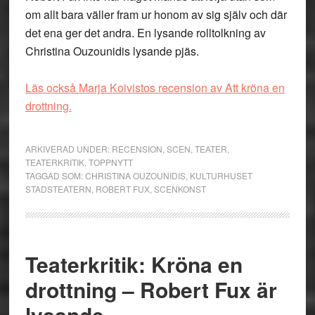
om allt bara väller fram ur honom av sig själv och där
det ena ger det andra. En lysande rolltolkning av
Christina Ouzounidis lysande pjäs.
Läs också Marja Koivistos recension av Att kröna en
drottning.
ARKIVERAD UNDER:
RECENSION
,
SCEN
,
TEATER
,
TEATERKRITIK
,
TOPPNYTT
TAGGAD SOM:
CHRISTINA OUZOUNIDIS
,
KULTURHUSET
STADSTEATERN
,
ROBERT FUX
,
SCENKONST
Teaterkritik: Kröna en
drottning – Robert Fux är
lysande