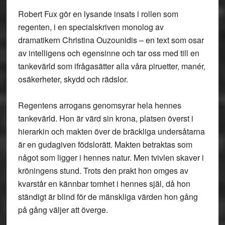
Robert Fux gör en lysande insats i rollen som
regenten, i en specialskriven monolog av
dramatikern Christina Ouzounidis – en text som osar
av intelligens och egensinne och tar oss med till en
tankevärld som ifrågasätter alla våra piruetter, manér,
osäkerheter, skydd och rädslor.
Regentens arrogans genomsyrar hela hennes
tankevärld. Hon är värd sin krona, platsen överst i
hierarkin och makten över de bräckliga undersåtarna
är en gudagiven födslorätt. Makten betraktas som
något som ligger i hennes natur. Men tvivlen skaver i
kröningens stund. Trots den prakt hon omges av
kvarstår en kännbar tomhet i hennes själ, då hon
ständigt är blind för de mänskliga värden hon gång
på gång väljer att överge.