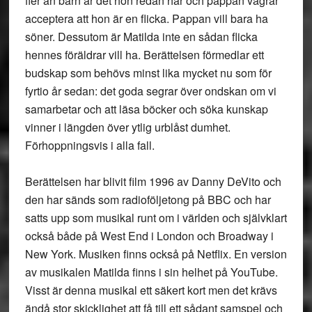
fler än barn är det hon redan har och pappan vägrar
acceptera att hon är en flicka. Pappan vill bara ha
söner. Dessutom är Matilda inte en sådan flicka
hennes föräldrar vill ha. Berättelsen förmedlar ett
budskap som behövs minst lika mycket nu som för
fyrtio år sedan: det goda segrar över ondskan om vi
samarbetar och att läsa böcker och söka kunskap
vinner i längden över ytlig urblåst dumhet.
Förhoppningsvis i alla fall.
Berättelsen har blivit film 1996 av Danny DeVito och
den har sänds som radioföljetong på BBC och har
satts upp som musikal runt om i världen och självklart
också både på West End i London och Broadway i
New York. Musiken finns också på Netflix. En version
av musikalen Matilda finns i sin helhet på YouTube.
Visst är denna musikal ett säkert kort men det krävs
ändå stor skicklighet att få till ett sådant samspel och