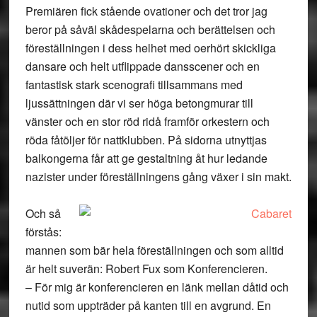
Premiären fick stående ovationer och det tror jag
beror på såväl skådespelarna och berättelsen och
föreställningen i dess helhet med oerhört skickliga
dansare och helt utflippade dansscener och en
fantastisk stark scenografi tillsammans med
ljussättningen där vi ser höga betongmurar till
vänster och en stor röd ridå framför orkestern och
röda fåtöljer för nattklubben. På sidorna utnyttjas
balkongerna får att ge gestaltning åt hur ledande
nazister under föreställningens gång växer i sin makt.
Och så
förstås:
mannen som bär hela föreställningen och som alltid
är helt suverän: Robert Fux som Konferencieren.
– För mig är konferencieren en länk mellan dåtid och
nutid som uppträder på kanten till en avgrund. En