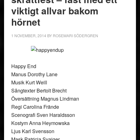
viktigt allvar bakom
hörnet
1 NOVEMBER, 2014
BY
ROSEMARI SÖDERGREN
Happy End
Manus Dorothy Lane
Musik Kurt Weill
Sångtexter Bertolt Brecht
Översättning Magnus Lindman
Regi Carolina Frände
Scenografi Sven Haraldsson
Kostym Anna Heymowska
Ljus Karl Svensson
Mask Patricia Svajger