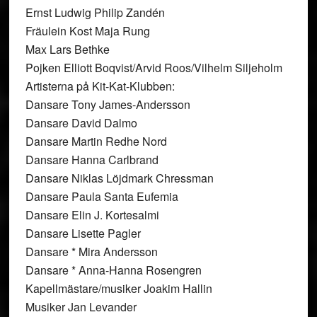
Ernst Ludwig Philip Zandén
Fräulein Kost Maja Rung
Max Lars Bethke
Pojken Elliott Boqvist/Arvid Roos/Vilhelm Siljeholm
Artisterna på Kit-Kat-Klubben:
Dansare Tony James-Andersson
Dansare David Dalmo
Dansare Martin Redhe Nord
Dansare Hanna Carlbrand
Dansare Niklas Löjdmark Chressman
Dansare Paula Santa Eufemia
Dansare Elin J. Kortesalmi
Dansare Lisette Pagler
Dansare * Mira Andersson
Dansare * Anna-Hanna Rosengren
Kapellmästare/musiker Joakim Hallin
Musiker Jan Levander