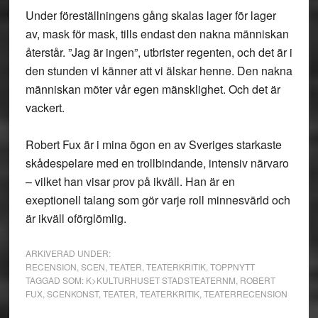
Under föreställningens gång skalas lager för lager
av, mask för mask, tills endast den nakna människan
återstår. ”Jag är ingen”, utbrister regenten, och det är i
den stunden vi känner att vi älskar henne. Den nakna
människan möter vår egen mänsklighet. Och det är
vackert.
Robert Fux är i mina ögon en av Sveriges starkaste
skådespelare med en trollbindande, intensiv närvaro
– vilket han visar prov på ikväll. Han är en
exeptionell talang som gör varje roll minnesvärld och
är ikväll oförglömlig.
ARKIVERAD UNDER:
RECENSION
,
SCEN
,
TEATER
,
TEATERKRITIK
,
TOPPNYTT
TAGGAD SOM:
K>KULTURHUSET STADSTEATERNM
,
ROBERT
FUX
,
SCENKONST
,
TEATER
,
TEATERKRITIK
,
TEATERRECENSION