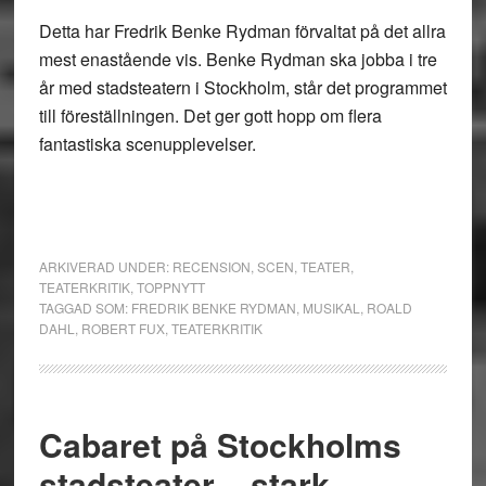
Detta har Fredrik Benke Rydman förvaltat på det allra
mest enastående vis. Benke Rydman ska jobba i tre
år med stadsteatern i Stockholm, står det programmet
till föreställningen. Det ger gott hopp om flera
fantastiska scenupplevelser.
ARKIVERAD UNDER:
RECENSION
,
SCEN
,
TEATER
,
TEATERKRITIK
,
TOPPNYTT
TAGGAD SOM:
FREDRIK BENKE RYDMAN
,
MUSIKAL
,
ROALD
DAHL
,
ROBERT FUX
,
TEATERKRITIK
Cabaret på Stockholms
stadsteater – stark,