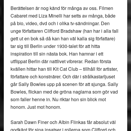
Berättelsen är nog känd för många av oss. Filmen
Cabaret med Liza Minelli har setts av många, både
på bio, video, dvd och i olika tv-sändningar. Den
unge författaren Clifford Bradshaw (han har i alla fall
gett ut en bok så då kan han väl kalla sig författare)
tar sig till Berlin under 1930-talet för att hitta
inspiration till sin nästa bok. Han hamnar i ett
utflippat Berlin där nattlivet vibrerar. Redan första
kvällen hittar han till Kit Cat Club – tillhåll för artister,
författare och konstnärer. Och där i strålkastarljuset
går Sally Bowles upp på scenen för att sjunga. Sally
Bowles, flickan med de gröna naglarna som gör vad
som faller henne in. Nu riktar hon sin blick mot
honom. Just mot honom.
Sarah Dawn Finer och Albin Flinkas får absolut väl
godkänt för sina insatser i rollerna som Clifford och