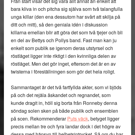
Från start visar det sig vara allt annat än enkelt att
bara kliva in och pitcha sig själva som två talangfulla
unga killar (den ena dessutom har svårt att skilja på
ditt och mitt), så den geniala idén i diskussion
killarna emellan blir att göra det som två tjejer och bli
en del av Bettys och Pollys band. Fast man kan ju
enkelt som publik se igenom deras utstyrsel och
röstläget ligger inte riktigt i den kvinnliga delen av
röstläget. Men det gör inget, eftersom det är en av
twisterna i föreställningen som gör det hela roligt.
Sammantaget är det två fartfyllda akter, som vi bjöds
på och det rejäla åskandet och regnandet, som
kunde dragit in, höll sig borta från Ronneby denna
söndag solen sken på både publik och ensemblen
på scen. Rekommenderar
Puts väck
, betyget ligger
precis mellan tre och fyra landar dock i det högre av
dessa med hänsyn till helhetsintrycket. Så om du har