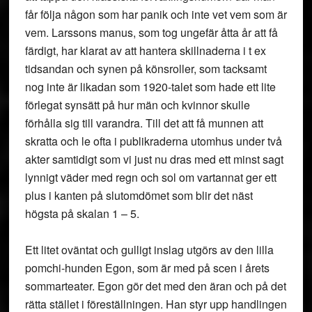
får följa någon som har panik och inte vet vem som är
vem. Larssons manus, som tog ungefär åtta år att få
färdigt, har klarat av att hantera skillnaderna i t ex
tidsandan och synen på könsroller, som tacksamt
nog inte är likadan som 1920-talet som hade ett lite
förlegat synsätt på hur män och kvinnor skulle
förhålla sig till varandra. Till det att få munnen att
skratta och le ofta i publikraderna utomhus under två
akter samtidigt som vi just nu dras med ett minst sagt
lynnigt väder med regn och sol om vartannat ger ett
plus i kanten på slutomdömet som blir det näst
högsta på skalan 1 – 5.
Ett litet oväntat och gulligt inslag utgörs av den lilla
pomchi-hunden Egon, som är med på scen i årets
sommarteater. Egon gör det med den äran och på det
rätta stället i föreställningen. Han styr upp handlingen