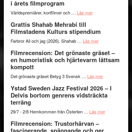
i årets filmprogram
för
Internat
The
om
storhet
Världspremiärer, kortfilmer och …
Läs mer
X-
Way
och
Grattis Shahab Mehrabi till
Files:
Out
samarb
Filmstadens Kulturs stipendium
I
West
Want
presenterar
om
Farbror Ali och jag (2026). Shahab …
Läs mer
to
19
Grattis
Filmrecension: Det grönaste gräset –
Believe
nya
Shahab
en humoristisk och hjärtevarm lättsam
–
titlar
Mehrabi
kompott
Vrach
i
till
Frankenshtey
årets
Filmstadens
om
Det grönaste gräset Betyg 3 Svensk …
Läs mer
–
filmprogram
Kulturs
Filmrecension:
Ystad Sweden Jazz Festival 2026 – I
med
stipendium
Det
Delvis bortom genrens vidsträckta
Fox
grönaste
terräng
Mulder
gräset
och
–
om
29/7 - 2/8 Hemkommen från Österlen …
Läs mer
Dana
en
Ystad
Filmrecension: Trustorhärvan –
Scully
humoristisk
Sweden
fascinerande, spännande och ger