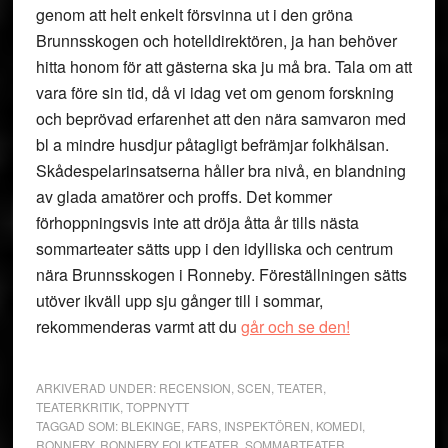
genom att helt enkelt försvinna ut i den gröna
Brunnsskogen och hotelldirektören, ja han behöver
hitta honom för att gästerna ska ju må bra. Tala om att
vara före sin tid, då vi idag vet om genom forskning
och beprövad erfarenhet att den nära samvaron med
bl a mindre husdjur påtagligt befrämjar folkhälsan.
Skådespelarinsatserna håller bra nivå, en blandning
av glada amatörer och proffs. Det kommer
förhoppningsvis inte att dröja åtta år tills nästa
sommarteater sätts upp i den idylliska och centrum
nära Brunnsskogen i Ronneby. Föreställningen sätts
utöver ikväll upp sju gånger till i sommar,
rekommenderas varmt att du
går och se den!
ARKIVERAD UNDER:
RECENSION
,
SCEN
,
TEATER
,
TEATERKRITIK
,
TOPPNYTT
TAGGAD SOM:
BLEKINGE
,
FARS
,
INSPEKTÖREN
,
KOMEDI
,
RONNEBY
,
RONNEBY FOLKTEATER
,
SOMMARTEATER
,