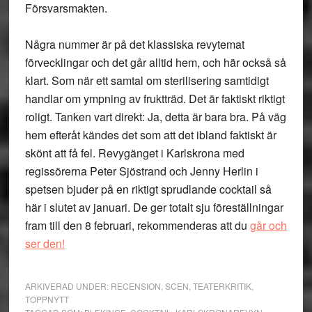
Försvarsmakten.
Några nummer är på det klassiska revytemat
förvecklingar och det går alltid hem, och här också så
klart. Som när ett samtal om sterilisering samtidigt
handlar om ympning av fruktträd. Det är faktiskt riktigt
roligt. Tanken vart direkt: Ja, detta är bara bra. På väg
hem efteråt kändes det som att det ibland faktiskt är
skönt att få fel. Revygänget i Karlskrona med
regissörerna Peter Sjöstrand och Jenny Herlin i
spetsen bjuder på en riktigt sprudlande cocktail så
här i slutet av januari. De ger totalt sju föreställningar
fram till den 8 februari, rekommenderas att du
går och
ser den!
ARKIVERAD UNDER:
RECENSION
,
SCEN
,
TEATERKRITIK
,
TOPPNYTT