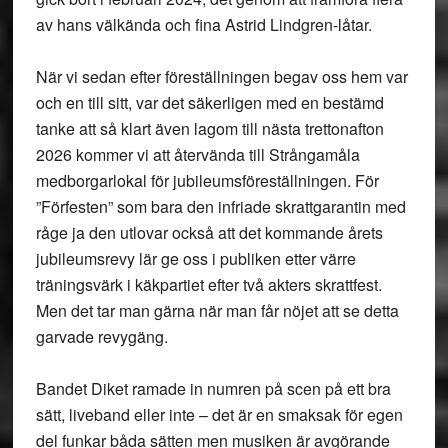
av hans välkända och fina Astrid Lindgren-låtar.
När vi sedan efter föreställningen begav oss hem var
och en till sitt, var det säkerligen med en bestämd
tanke att så klart även lagom till nästa trettonafton
2026 kommer vi att återvända till Strångamåla
medborgarlokal för jubileumsföreställningen. För
”Förfesten” som bara den infriade skrattgarantin med
råge ja den utlovar också att det kommande årets
jubileumsrevy lär ge oss i publiken etter värre
träningsvärk i käkpartiet efter två akters skrattfest.
Men det tar man gärna när man får nöjet att se detta
garvade revygäng.
Bandet Diket ramade in numren på scen på ett bra
sätt, liveband eller inte – det är en smaksak för egen
del funkar båda sätten men musiken är avgörande