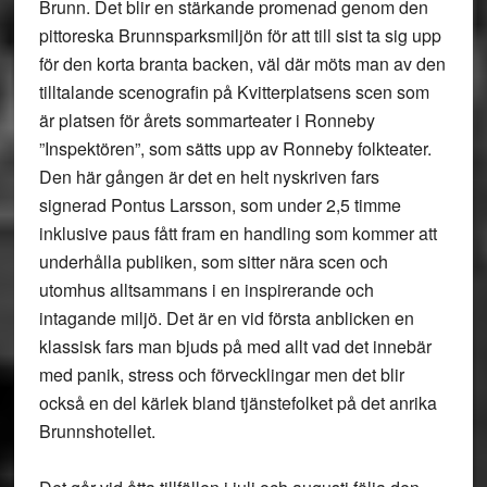
Brunn. Det blir en stärkande promenad genom den
pittoreska Brunnsparksmiljön för att till sist ta sig upp
för den korta branta backen, väl där möts man av den
tilltalande scenografin på Kvitterplatsens scen som
är platsen för årets sommarteater i Ronneby
”Inspektören”, som sätts upp av Ronneby folkteater.
Den här gången är det en helt nyskriven fars
signerad Pontus Larsson, som under 2,5 timme
inklusive paus fått fram en handling som kommer att
underhålla publiken, som sitter nära scen och
utomhus alltsammans i en inspirerande och
intagande miljö. Det är en vid första anblicken en
klassisk fars man bjuds på med allt vad det innebär
med panik, stress och förvecklingar men det blir
också en del kärlek bland tjänstefolket på det anrika
Brunnshotellet.