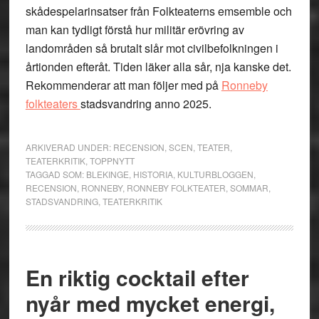
skådespelarinsatser från Folkteaterns emsemble och
man kan tydligt förstå hur militär erövring av
landområden så brutalt slår mot civilbefolkningen i
årtionden efteråt. Tiden läker alla sår, nja kanske det.
Rekommenderar att man följer med på
Ronneby
folkteaters
stadsvandring anno 2025.
ARKIVERAD UNDER:
RECENSION
,
SCEN
,
TEATER
,
TEATERKRITIK
,
TOPPNYTT
TAGGAD SOM:
BLEKINGE
,
HISTORIA
,
KULTURBLOGGEN
,
RECENSION
,
RONNEBY
,
RONNEBY FOLKTEATER
,
SOMMAR
,
STADSVANDRING
,
TEATERKRITIK
En riktig cocktail efter
nyår med mycket energi,