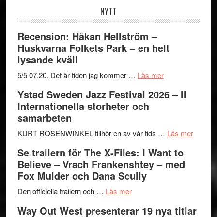
NYTT
Recension: Håkan Hellström –
Huskvarna Folkets Park – en helt
lysande kväll
om
5/5 07.20. Det är tiden jag kommer …
Läs mer
Recension:
Ystad Sweden Jazz Festival 2026 – II
Håkan
Internationella storheter och
Hellström
samarbeten
–
Huskvarna
om
KURT ROSENWINKEL tillhör en av vår tids …
Läs mer
Folkets
Ystad
Se trailern för The X-Files: I Want to
Park
Swede
Believe – Vrach Frankenshtey – med
–
Jazz
Fox Mulder och Dana Scully
en
Festiva
om
helt
2026
Den officiella trailern och …
Läs mer
Se
lysande
–
Way Out West presenterar 19 nya titlar
trailern
kväll
II