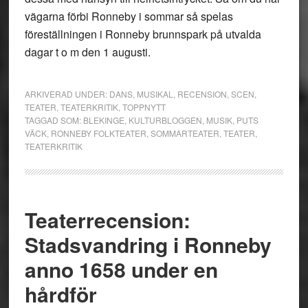
vägarna förbi Ronneby i sommar så spelas
föreställningen i Ronneby brunnspark på utvalda
dagar t o m den 1 augusti.
ARKIVERAD UNDER:
DANS
,
MUSIKAL
,
RECENSION
,
SCEN
,
TEATER
,
TEATERKRITIK
,
TOPPNYTT
TAGGAD SOM:
BLEKINGE
,
KULTURBLOGGEN
,
MUSIK
,
PUTS
VÄCK
,
RONNEBY FOLKTEATER
,
SOMMARTEATER
,
TEATER
,
TEATERKRITIK
Teaterrecension:
Stadsvandring i Ronneby
anno 1658 under en
hårdför