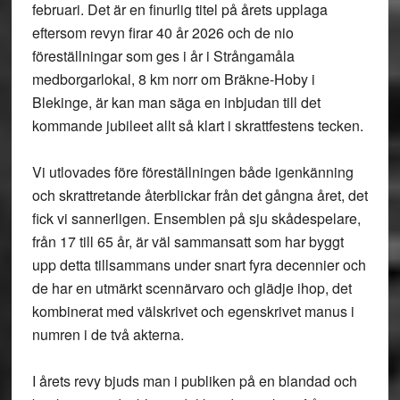
februari. Det är en finurlig titel på årets upplaga
eftersom revyn firar 40 år 2026 och de nio
föreställningar som ges i år i Strångamåla
medborgarlokal, 8 km norr om Bräkne-Hoby i
Blekinge, är kan man säga en inbjudan till det
kommande jubileet allt så klart i skrattfestens tecken.
Vi utlovades före föreställningen både igenkänning
och skrattretande återblickar från det gångna året, det
fick vi sannerligen. Ensemblen på sju skådespelare,
från 17 till 65 år, är väl sammansatt som har byggt
upp detta tillsammans under snart fyra decennier och
de har en utmärkt scennärvaro och glädje ihop, det
kombinerat med välskrivet och egenskrivet manus i
numren i de två akterna.
I årets revy bjuds man i publiken på en blandad och