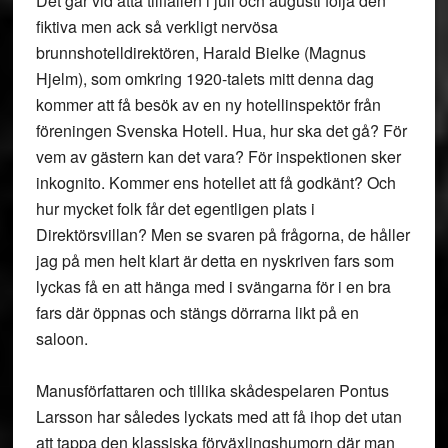
Det går vid åtta tillfällen i juli och augusti följa den
fiktiva men ack så verkligt nervösa
brunnshotelldirektören, Harald Bielke (Magnus
Hjelm), som omkring 1920-talets mitt denna dag
kommer att få besök av en ny hotellinspektör från
föreningen Svenska Hotell. Hua, hur ska det gå? För
vem av gästern kan det vara? För inspektionen sker
inkognito. Kommer ens hotellet att få godkänt? Och
hur mycket folk får det egentligen plats i
Direktörsvillan? Men se svaren på frågorna, de håller
jag på men helt klart är detta en nyskriven fars som
lyckas få en att hänga med i svängarna för i en bra
fars där öppnas och stängs dörrarna likt på en
saloon.
Manusförfattaren och tillika skådespelaren Pontus
Larsson har således lyckats med att få ihop det utan
att tappa den klassiska förväxlingshumorn där man