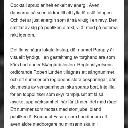
Cocktail sprudlar helt enkelt av energi. Även
dansarna på scen bidrar till att lyfta föreställningen.
Och det är just energin som är så viktig i en revy. Den
smittar av sig på publiken direkt, vi är med på noterna
rakt igenom.
Det finns några lokala inslag, där numret Paraply är
visuellt fyndigt, i en gestaltning av torghandlare som
körs bort under Skärgårdsfesten. Regionstyrelsens
ordförande Robert Lindén tillägnas ett sångnummer
och ett nummer om regionens stora besparingar, där
det mesta av verksamheten ska sparas bort. Inte illa
för en toppolitiker som skyr rampljuset att få så
mycket uppmärksamhet, här får Lindén det med råge!
Ett nummer som mottas med stort jubel bland
publiken är Kompani Fasan, som handlar om att
även äldre medborgare nu minsann ska in i