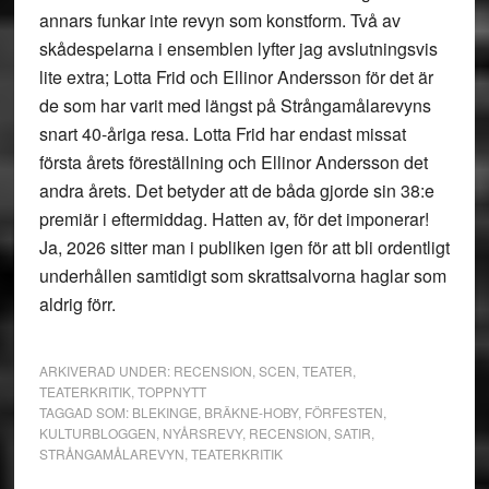
annars funkar inte revyn som konstform. Två av
skådespelarna i ensemblen lyfter jag avslutningsvis
lite extra; Lotta Frid och Ellinor Andersson för det är
de som har varit med längst på Strångamålarevyns
snart 40-åriga resa. Lotta Frid har endast missat
första årets föreställning och Ellinor Andersson det
andra årets. Det betyder att de båda gjorde sin 38:e
premiär i eftermiddag. Hatten av, för det imponerar!
Ja, 2026 sitter man i publiken igen för att bli ordentligt
underhållen samtidigt som skrattsalvorna haglar som
aldrig förr.
ARKIVERAD UNDER:
RECENSION
,
SCEN
,
TEATER
,
TEATERKRITIK
,
TOPPNYTT
TAGGAD SOM:
BLEKINGE
,
BRÄKNE-HOBY
,
FÖRFESTEN
,
KULTURBLOGGEN
,
NYÅRSREVY
,
RECENSION
,
SATIR
,
STRÅNGAMÅLAREVYN
,
TEATERKRITIK