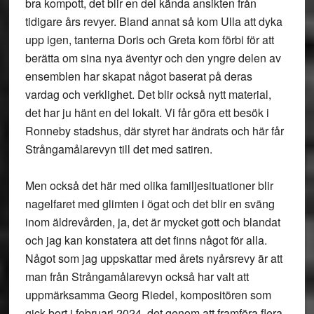
bra kompott, det blir en del kända ansikten från
tidigare års revyer. Bland annat så kom Ulla att dyka
upp igen, tanterna Doris och Greta kom förbi för att
berätta om sina nya äventyr och den yngre delen av
ensemblen har skapat något baserat på deras
vardag och verklighet. Det blir också nytt material,
det har ju hänt en del lokalt. Vi får göra ett besök i
Ronneby stadshus, där styret har ändrats och här får
Strångamålarevyn till det med satiren.
Men också det här med olika familjesituationer blir
nagelfaret med glimten i ögat och det blir en sväng
inom äldrevården, ja, det är mycket gott och blandat
och jag kan konstatera att det finns något för alla.
Något som jag uppskattar med årets nyårsrevy är att
man från Strångamålarevyn också har valt att
uppmärksamma Georg Riedel, kompositören som
gick bort i februari 2024, det genom att framföra flera