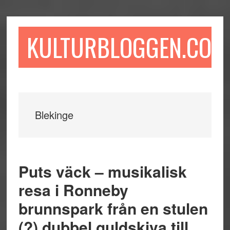
Hoppa
Hoppa
Hoppa
till
till
till
huvudinnehåll
det
sidfot
KULTURBLOGGEN.COM
primära
sidofältet
Blekinge
Puts väck – musikalisk
resa i Ronneby
brunnspark från en stulen
(?) dubbel guldskiva till