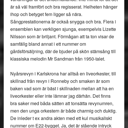
är så väl framfört och bra regisserat. Helheten hänger
ihop och betyget fem ligger så nära.
Sångprestationerna är också snygga och bra. Flera i
ensemblen kan verkligen sjunga, exempelvis Lizette
Nilsson som är briljant. Förmågan att ta ton visar de
samfällg bland annat i ett nummer om
gårdsförsäljning, där de bjuder på skön stämsång till
klassiska melodin Mr Sandman från 1950-talet.
Nyårsrevyn i Karlskrona har alltså en liveorkester, till
skillnad från revyn i Ronneby och smaken är som
baken vad som är bäst i skillnaden mellan att ha en
liveorkester eller inte lämnar jag därhän. Det finns
bra saker med båda sätten att tonsätta revynumren,
men den unga orkestern är både charmig och duktig.
De inleder t ex andra akten med ett kul musikaliskt
nummer om E22-bygget. Ja, det är stående intryck