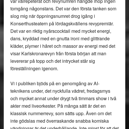
var välrepeterat och revynumren hängde ihop ingen
tomgång någonstans. Det var den första tanken som
slog mig när öppningsnumret drog igång i
Konserthusteatern på lördagskvällens revypremiär.
Det var en riktig nyårscocktail med mycket energi,
dans, kryddad med en gnutta ironi med glittrande
kläder, plymer i håret och massor av energi med det
visar Karlskronarevyn från första början att man
levererar på topp och det intrycket står sig
föreställningen igenom.
Vi i publiken bjöds på en genomgång av AI-
teknikens under, det nyckfulla vädret, fredagsmys
och mycket annat under drygt två timmars show i två
akter med liveorkester. På många sätt är det en
klassisk nummerrevy, som sätts upp. Även om det
inte gödslas med överraskande snabba komiska
vändningar är det underhållande. Inte minst för att det