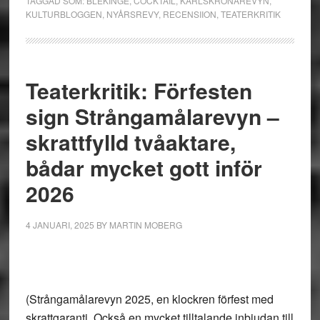
TAGGAD SOM:
BLEKINGE
,
COCKTAIL
,
KARLSKRONAREVYN
,
KULTURBLOGGEN
,
NYÅRSREVY
,
RECENSIION
,
TEATERKRITIK
Teaterkritik: Förfesten
sign Strångamålarevyn –
skrattfylld tvåaktare,
bådar mycket gott inför
2026
4 JANUARI, 2025
BY
MARTIN MOBERG
(Strångamålarevyn 2025, en klockren förfest med
skrattgaranti. Också en mycket tilltalande inbjudan till