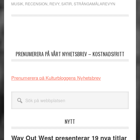
MUSIK
,
RECENSION
,
REVY
,
SATIR
,
STRÅNGAMÅLAREVYN
Primärt
sidofält
PRENUMERERA PÅ VÅRT NYHETSBREV – KOSTNADSFRITT
Prenumerera på Kulturbloggens Nyhetsbrev
Sök
på
webbplatsen
NYTT
Way Out West presenterar 19 nya titlar