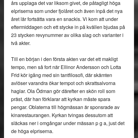
års upplaga det var liksom givet, de påtagligt höga
elpriserna som under fjolåret och även inpå det nya
året lär fortsätta vara en snackis. Vi kom att under
eftermiddagen och ett stycke in på kvällen bjudas på
23 stycken revynummer av olika slag och varianter i
två akter.
Till en början i den första akten var det ett makligt
tempo, men så fort när Ellinor Andersson och Lotta
Frid kör igång med sin tantfilosofi, där skämten
avlöser varandra ökar tempot och skrattsalvorna
haglar. Ola Ödman gör därefter en skön roll som
präst, där han förklarar att kyrkan måste spara
pengar. Oblaterna till högmässan är sponsrade av
kinarestaurangen. Kyrkan tvingas dessutom att
släckas ner i omgångar under mässan p g a, just det
de höga elpriserna.