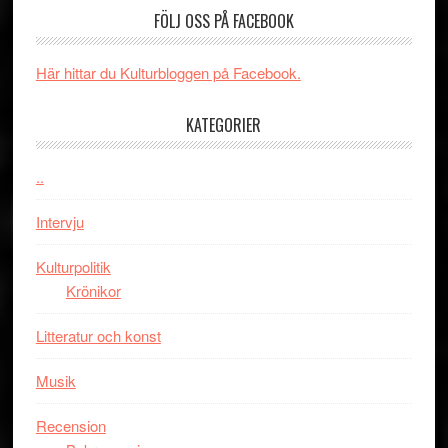
FÖLJ OSS PÅ FACEBOOK
Man:
unga
får
Brand
skådespelar
världs
New
i
Här hittar du Kulturbloggen på Facebook.
Day
Toront
–
KATEGORIER
kan
vara
..
den
bästa
Intervju
Spider-
Man
Kulturpolitik
filmen
Krönikor
någonsin
Litteratur och konst
Musik
Recension