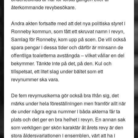
återkommande revybesökare.
Andra akten fortsatte med att det nya politiska styret i
Ronneby kommun, som fått ett skruvat namn i revyn,
Samlag för Ronneby, kom upp på scen. De vill också
spara pengar i dessa tider och därför är minsann de
offentliga toaletterna avstängda – vilket vållar en del
bekymmer. Tänkte inte på det, på den. Kul och
tillspetsat, ett litet slag under bältet som ett
revynummer ska vara.
De fem revymusikerna gör också bra ifrån sig, det
märks under hela föreställningen men framför allt när
de under några egna nummer i båda akterna får ta
plats och det ger en bra helhet i revyn. En annan sak
som verkligen ger skön karaktär åt årets revy är den
stora åldersvariationen i ensemblen, värt att ha i