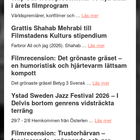
i årets filmprogram
om
Världspremiärer, kortfilmer och …
Läs mer
Way
Grattis Shahab Mehrabi till
Out
Filmstadens Kulturs stipendium
West
presenterar
om
Farbror Ali och jag (2026). Shahab …
Läs mer
19
Grattis
Filmrecension: Det grönaste gräset –
nya
Shahab
en humoristisk och hjärtevarm lättsam
titlar
Mehrabi
kompott
i
till
årets
Filmstadens
om
Det grönaste gräset Betyg 3 Svensk …
Läs mer
filmprogram
Kulturs
Filmrecension:
Ystad Sweden Jazz Festival 2026 – I
stipendium
Det
Delvis bortom genrens vidsträckta
grönaste
terräng
gräset
–
om
29/7 - 2/8 Hemkommen från Österlen …
Läs mer
en
Ystad
Filmrecension: Trustorhärvan –
humoristisk
Sweden