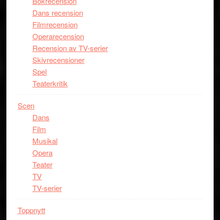
Bokrecension
Dans recension
Filmrecension
Operarecension
Recension av TV-serier
Skivrecensioner
Spel
Teaterkritik
Scen
Dans
Film
Musikal
Opera
Teater
TV
TV-serier
Toppnytt