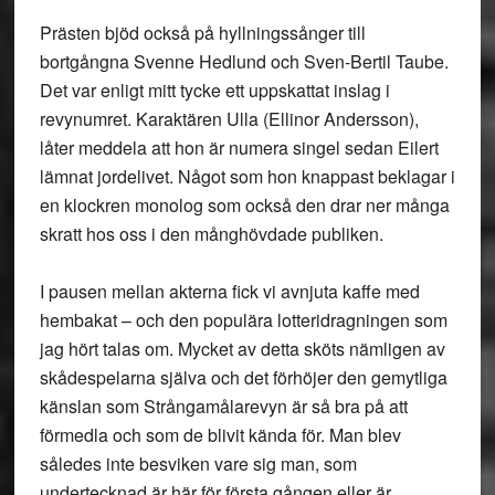
Prästen bjöd också på hyllningssånger till
bortgångna Svenne Hedlund och Sven-Bertil Taube.
Det var enligt mitt tycke ett uppskattat inslag i
revynumret. Karaktären Ulla (Ellinor Andersson),
låter meddela att hon är numera singel sedan Eilert
lämnat jordelivet. Något som hon knappast beklagar i
en klockren monolog som också den drar ner många
skratt hos oss i den månghövdade publiken.
I pausen mellan akterna fick vi avnjuta kaffe med
hembakat – och den populära lotteridragningen som
jag hört talas om. Mycket av detta sköts nämligen av
skådespelarna själva och det förhöjer den gemytliga
känslan som Strångamålarevyn är så bra på att
förmedla och som de blivit kända för. Man blev
således inte besviken vare sig man, som
undertecknad är här för första gången eller är