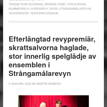
TAGGAD SOM:
BLEKINGE
,
BRÄKNE-HOBY
,
CIVILKURAGE
,
NUMMERREVY
,
NYÅRSREVY
,
SATIR
,
STRÅNGAMÅLAREVYN
,
TEATERKRITIK
,
TEATERRECENSION
Efterlängtad revypremiär,
skrattsalvorna haglade,
stor innerlig spelglädje av
ensemblen i
Strångamålarevyn
9 JANUARI, 2023
BY
MARTIN MOBERG