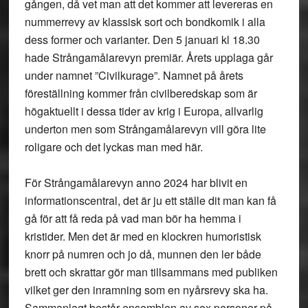
gången, då vet man att det kommer att levereras en
nummerrevy av klassisk sort och bondkomik i alla
dess former och varianter. Den 5 januari kl 18.30
hade Strångamålarevyn premiär. Årets upplaga går
under namnet ”Civilkurage”. Namnet på årets
föreställning kommer från civilberedskap som är
högaktuellt i dessa tider av krig i Europa, allvarlig
underton men som Strångamålarevyn vill göra lite
roligare och det lyckas man med här.
För Strångamålarevyn anno 2024 har blivit en
informationscentral, det är ju ett ställe dit man kan få
gå för att få reda på vad man bör ha hemma i
kristider. Men det är med en klockren humoristisk
knorr på numren och jo då, munnen den ler både
brett och skrattar gör man tillsammans med publiken
vilket ger den inramning som en nyårsrevy ska ha.
Sammanlagt består ensemblen av sex personer på