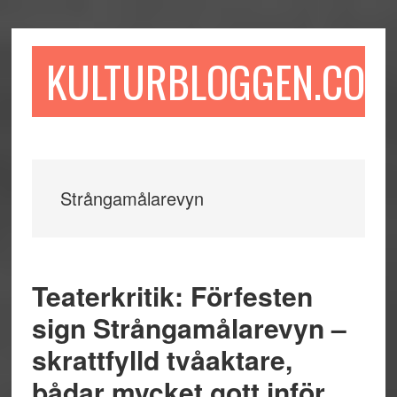
Hoppa
Hoppa
Hoppa
till
till
till
huvudinnehåll
det
sidfot
KULTURBLOGGEN.COM
primära
sidofältet
Strångamålarevyn
Teaterkritik: Förfesten
sign Strångamålarevyn –
skrattfylld tvåaktare,
bådar mycket gott inför