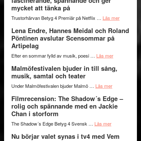
fascinerande, spännande och ger
och
Jazz
mycket att tänka på
hjärtevarm
Festival
lättsam
2026
om
Trustorhärvan Betyg 4 Premiär på Netflix …
Läs mer
kompott
–
Filmrecens
Lena Endre, Hannes Meidal och Roland
I
Trustorhä
Pöntinen avslutar Scensommar på
Delvis
–
Artipelag
bortom
fascineran
genrens
om
spännand
Efter en sommar fylld av musik, poesi …
Läs mer
vidsträckta
Lena
och
Malmöfestivalen bjuder in till sång,
terräng
Endre,
ger
musik, samtal och teater
Hannes
mycket
om
Meidal
att
Under Malmöfestivalen bjuder Malmö …
Läs mer
Malmöfestiva
och
tänka
Filmrecension: The Shadow´s Edge –
bjuder
Roland
på
rolig och spännande med en Jackie
in
Pöntinen
Chan i storform
till
avslutar
om
sång,
Scensommar
The Shadow´s Edge Betyg 4 Svensk …
Läs mer
Filmrecension
musik,
på
Nu börjar valet synas i tv4 med Vem
The
samtal
Artipelag