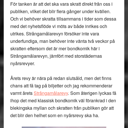
För tanken är att det ska vara skratt direkt från oss i
publiken, vilket det blir flera gånger under kvällen.
Och vi behöver skratta tillsammans i tider som dessa
med det nyhetsflöde vi möts av både inrikes och
utrikes. Strångamålarevyn försöker inte vara
underfundiga, man behöver inte vänta två veckor på
skratten eftersom det är mer bondkomik här i
Strångamålarevyn, jämfört med storstädernas
nyårsrevyer.
Årets revy är nära på redan slutsåld, men det finns
chans att få tag på biljetter och jag rekommenderar
varmt årets
Strångamålarevy
. Som återigen lyckas få
ihop det med klassisk bondkomik väl förankrad i den
blekingska myllan och skratten från publiken gör att
det blir den helhet som en nyårsrevy ska ha.