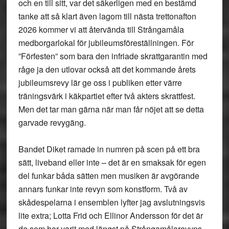
och en till sitt, var det säkerligen med en bestämd
tanke att så klart även lagom till nästa trettonafton
2026 kommer vi att återvända till Strångamåla
medborgarlokal för jubileumsföreställningen. För
”Förfesten” som bara den infriade skrattgarantin med
råge ja den utlovar också att det kommande årets
jubileumsrevy lär ge oss i publiken etter värre
träningsvärk i käkpartiet efter två akters skrattfest.
Men det tar man gärna när man får nöjet att se detta
garvade revygäng.
Bandet Diket ramade in numren på scen på ett bra
sätt, liveband eller inte – det är en smaksak för egen
del funkar båda sätten men musiken är avgörande
annars funkar inte revyn som konstform. Två av
skådespelarna i ensemblen lyfter jag avslutningsvis
lite extra; Lotta Frid och Ellinor Andersson för det är
de som har varit med längst på Strångamålarevyns