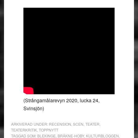
(Strångamålarevyn 2020, lucka 24,
Svinsjön)
ARKIVERAD UNDER:
RECENSION
,
SCEN
,
TEATER
,
TEATERKRITIK
,
TOPPNYTT
TAGGAD SOM:
BLEKINGE
,
BRÄKNE-HOBY
,
KULTURBLOGGEN
,