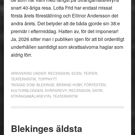
snart 40-åriga resa. Lotta Frid har endast missat
första årets föreställning och Ellinor Andersson det
andra årets. Det betyder att de båda gjorde sin 38:e
premiär i eftermiddag. Hatten av, för det imponerar!
Ja, 2026 sitter man i publiken igen för att bli ordentligt
underhållen samtidigt som skrattsalvorna haglar som
aldrig förr.
ARKIVERAD UNDER:
RECENSION
,
SCEN
,
TEATER
,
TEATERKRITIK
,
TOPPNYTT
TAGGAD SOM:
BLEKINGE
,
BRÄKNE-HOBY
,
FÖRFESTEN
,
KULTURBLOGGEN
,
NYÅRSREVY
,
RECENSION
,
SATIR
,
STRÅNGAMÅLAREVYN
,
TEATERKRITIK
Blekinges äldsta