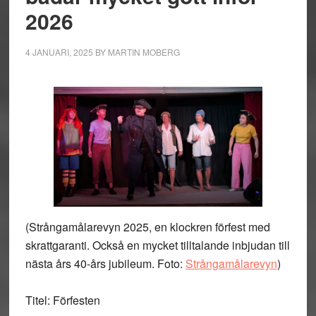
2026
4 JANUARI, 2025
BY
MARTIN MOBERG
(Strångamålarevyn 2025, en klockren förfest med
skrattgaranti. Också en mycket tilltalande inbjudan till
nästa års 40-års jubileum. Foto:
Strångamålarevyn
)
Titel: Förfesten