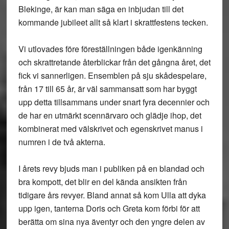
Blekinge, är kan man säga en inbjudan till det
kommande jubileet allt så klart i skrattfestens tecken.
Vi utlovades före föreställningen både igenkänning
och skrattretande återblickar från det gångna året, det
fick vi sannerligen. Ensemblen på sju skådespelare,
från 17 till 65 år, är väl sammansatt som har byggt
upp detta tillsammans under snart fyra decennier och
de har en utmärkt scennärvaro och glädje ihop, det
kombinerat med välskrivet och egenskrivet manus i
numren i de två akterna.
I årets revy bjuds man i publiken på en blandad och
bra kompott, det blir en del kända ansikten från
tidigare års revyer. Bland annat så kom Ulla att dyka
upp igen, tanterna Doris och Greta kom förbi för att
berätta om sina nya äventyr och den yngre delen av