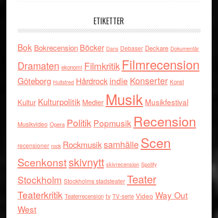
ETIKETTER
Bok
Böcker
Bokrecension
Deckare
Debaser
Dokumentär
Dans
Filmrecension
Dramaten
Filmkritik
ekonomi
indie
Konserter
Göteborg
Hårdrock
Konst
Hultsfred
Musik
Kulturpolitik
Musikfestival
Kultur
Medier
Recension
Politik
Popmusik
Musikvideo
Opera
Scen
samhälle
Rockmusik
recensioner
rock
skivnytt
Scenkonst
skivrecension
Spotify
Teater
Stockholm
Stockholms stadsteater
Teaterkritik
Way Out
tv
Video
Teaterrecension
TV-serie
West