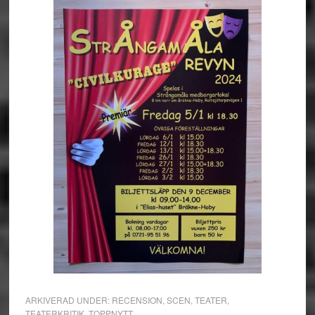
ARKIVERAD UNDER:
RECENSION
,
SCEN
,
TEATER
,
TEATERKRITIK
,
TOPPNYTT