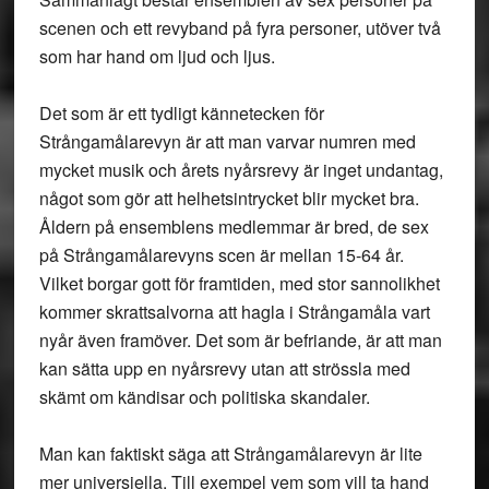
scenen och ett revyband på fyra personer, utöver två
som har hand om ljud och ljus.
Det som är ett tydligt kännetecken för
Strångamålarevyn är att man varvar numren med
mycket musik och årets nyårsrevy är inget undantag,
något som gör att helhetsintrycket blir mycket bra.
Åldern på ensemblens medlemmar är bred, de sex
på Strångamålarevyns scen är mellan 15-64 år.
Vilket borgar gott för framtiden, med stor sannolikhet
kommer skrattsalvorna att hagla i Strångamåla vart
nyår även framöver. Det som är befriande, är att man
kan sätta upp en nyårsrevy utan att strössla med
skämt om kändisar och politiska skandaler.
Man kan faktiskt säga att Strångamålarevyn är lite
mer universiella. Till exempel vem som vill ta hand