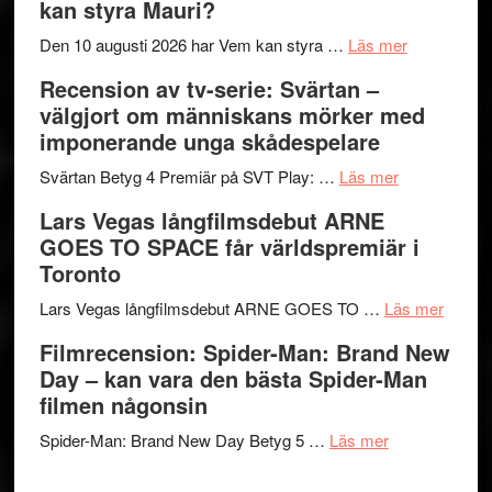
kan styra Mauri?
Shadow
och
´s
teater
om
Den 10 augusti 2026 har Vem kan styra …
Läs mer
Edge
Nu
Recension av tv-serie: Svärtan –
–
börjar
välgjort om människans mörker med
rolig
valet
imponerande unga skådespelare
och
synas
spännande
om
i
Svärtan Betyg 4 Premiär på SVT Play: …
Läs mer
med
Recension
tv4
Lars Vegas långfilmsdebut ARNE
en
av
med
GOES TO SPACE får världspremiär i
Jackie
tv-
Vem
Toronto
Chan
serie:
kan
i
Svärtan
styra
om
Lars Vegas långfilmsdebut ARNE GOES TO …
Läs mer
storform
–
Mauri?
Lars
Filmrecension: Spider-Man: Brand New
välgjort
Vegas
Day – kan vara den bästa Spider-Man
om
långfi
filmen någonsin
människans
ARNE
om
mörker
GOES
Spider-Man: Brand New Day Betyg 5 …
Läs mer
Filmrecension
med
TO
Spider-
imponerande
SPAC