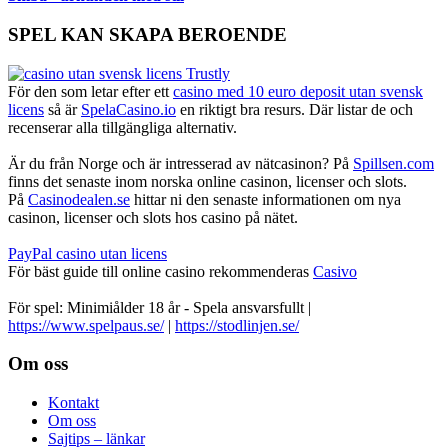
SPEL KAN SKAPA BEROENDE
För den som letar efter ett
casino med 10 euro deposit utan svensk
licens
så är
SpelaCasino.io
en riktigt bra resurs. Där listar de och
recenserar alla tillgängliga alternativ.
Är du från Norge och är intresserad av nätcasinon? På
Spillsen.com
finns det senaste inom norska online casinon, licenser och slots.
På
Casinodealen.se
hittar ni den senaste informationen om nya
casinon, licenser och slots hos casino på nätet.
PayPal casino utan licens
För bäst guide till online casino rekommenderas
Casivo
För spel: Minimiålder 18 år - Spela ansvarsfullt |
https://www.spelpaus.se/
|
https://stodlinjen.se/
Footer
Om oss
Kontakt
Om oss
Sajtips – länkar