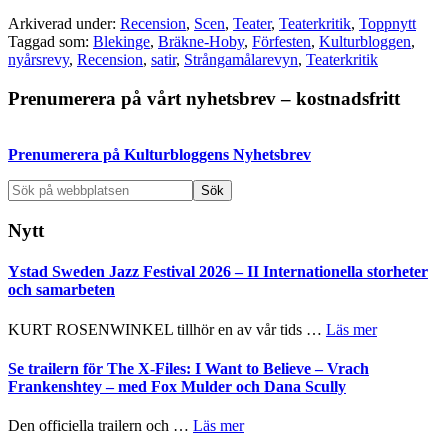
Arkiverad under:
Recension
,
Scen
,
Teater
,
Teaterkritik
,
Toppnytt
Taggad som:
Blekinge
,
Bräkne-Hoby
,
Förfesten
,
Kulturbloggen
,
nyårsrevy
,
Recension
,
satir
,
Strångamålarevyn
,
Teaterkritik
Primärt
Prenumerera på vårt nyhetsbrev – kostnadsfritt
sidofält
Prenumerera på Kulturbloggens Nyhetsbrev
Sök
på
webbplatsen
Nytt
Ystad Sweden Jazz Festival 2026 – II Internationella storheter
och samarbeten
om
KURT ROSENWINKEL tillhör en av vår tids …
Läs mer
Ystad
Sweden
Se trailern för The X-Files: I Want to Believe – Vrach
Jazz
Frankenshtey – med Fox Mulder och Dana Scully
Festival
2026
om
Den officiella trailern och …
Läs mer
–
Se