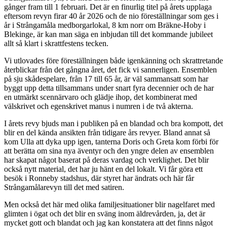
gånger fram till 1 februari. Det är en finurlig titel på årets upplaga
eftersom revyn firar 40 år 2026 och de nio föreställningar som ges i
år i Strångamåla medborgarlokal, 8 km norr om Bräkne-Hoby i
Blekinge, är kan man säga en inbjudan till det kommande jubileet
allt så klart i skrattfestens tecken.
Vi utlovades före föreställningen både igenkänning och skrattretande
återblickar från det gångna året, det fick vi sannerligen. Ensemblen
på sju skådespelare, från 17 till 65 år, är väl sammansatt som har
byggt upp detta tillsammans under snart fyra decennier och de har
en utmärkt scennärvaro och glädje ihop, det kombinerat med
välskrivet och egenskrivet manus i numren i de två akterna.
I årets revy bjuds man i publiken på en blandad och bra kompott, det
blir en del kända ansikten från tidigare års revyer. Bland annat så
kom Ulla att dyka upp igen, tanterna Doris och Greta kom förbi för
att berätta om sina nya äventyr och den yngre delen av ensemblen
har skapat något baserat på deras vardag och verklighet. Det blir
också nytt material, det har ju hänt en del lokalt. Vi får göra ett
besök i Ronneby stadshus, där styret har ändrats och här får
Strångamålarevyn till det med satiren.
Men också det här med olika familjesituationer blir nagelfaret med
glimten i ögat och det blir en sväng inom äldrevården, ja, det är
mycket gott och blandat och jag kan konstatera att det finns något