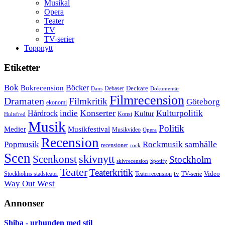
Musikal
Opera
Teater
TV
TV-serier
Toppnytt
Etiketter
Bok
Bokrecension
Böcker
Deckare
Debaser
Dokumentär
Dans
Filmrecension
Dramaten
Filmkritik
Göteborg
ekonomi
Konserter
Hårdrock
indie
Kulturpolitik
Kultur
Konst
Hultsfred
Musik
Politik
Musikfestival
Medier
Musikvideo
Opera
Recension
samhälle
Popmusik
Rockmusik
recensioner
rock
Scen
skivnytt
Scenkonst
Stockholm
skivrecension
Spotify
Teater
Teaterkritik
Video
Stockholms stadsteater
tv
Teaterrecension
TV-serie
Way Out West
Annonser
Shiba - urhunden med stil