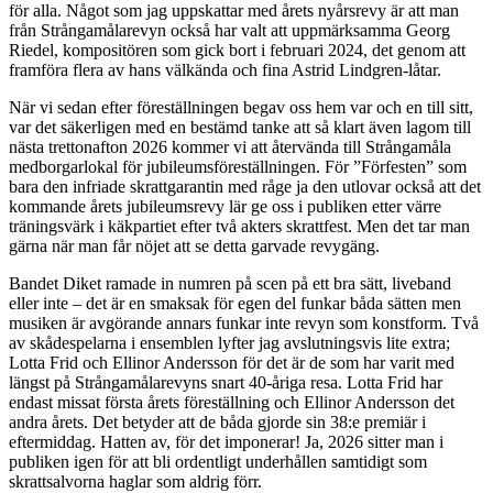
för alla. Något som jag uppskattar med årets nyårsrevy är att man
från Strångamålarevyn också har valt att uppmärksamma Georg
Riedel, kompositören som gick bort i februari 2024, det genom att
framföra flera av hans välkända och fina Astrid Lindgren-låtar.
När vi sedan efter föreställningen begav oss hem var och en till sitt,
var det säkerligen med en bestämd tanke att så klart även lagom till
nästa trettonafton 2026 kommer vi att återvända till Strångamåla
medborgarlokal för jubileumsföreställningen. För ”Förfesten” som
bara den infriade skrattgarantin med råge ja den utlovar också att det
kommande årets jubileumsrevy lär ge oss i publiken etter värre
träningsvärk i käkpartiet efter två akters skrattfest. Men det tar man
gärna när man får nöjet att se detta garvade revygäng.
Bandet Diket ramade in numren på scen på ett bra sätt, liveband
eller inte – det är en smaksak för egen del funkar båda sätten men
musiken är avgörande annars funkar inte revyn som konstform. Två
av skådespelarna i ensemblen lyfter jag avslutningsvis lite extra;
Lotta Frid och Ellinor Andersson för det är de som har varit med
längst på Strångamålarevyns snart 40-åriga resa. Lotta Frid har
endast missat första årets föreställning och Ellinor Andersson det
andra årets. Det betyder att de båda gjorde sin 38:e premiär i
eftermiddag. Hatten av, för det imponerar! Ja, 2026 sitter man i
publiken igen för att bli ordentligt underhållen samtidigt som
skrattsalvorna haglar som aldrig förr.