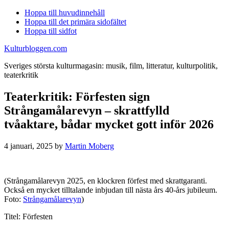
Hoppa till huvudinnehåll
Hoppa till det primära sidofältet
Hoppa till sidfot
Kulturbloggen.com
Sveriges största kulturmagasin: musik, film, litteratur, kulturpolitik,
teaterkritik
Teaterkritik: Förfesten sign
Strångamålarevyn – skrattfylld
tvåaktare, bådar mycket gott inför 2026
4 januari, 2025
by
Martin Moberg
(Strångamålarevyn 2025, en klockren förfest med skrattgaranti.
Också en mycket tilltalande inbjudan till nästa års 40-års jubileum.
Foto:
Strångamålarevyn
)
Titel: Förfesten