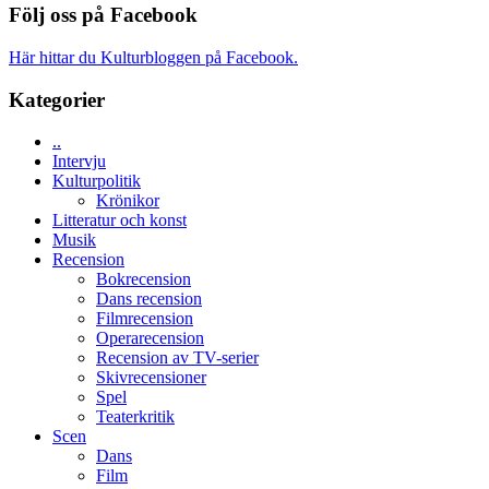
med
av
Följ oss på Facebook
Jackie
Vem
tv-
Chan
kan
serie:
i
Här hittar du Kulturbloggen på Facebook.
styra
Svärtan
storform
Mauri?
–
Kategorier
välgjort
om
..
människans
Intervju
mörker
Kulturpolitik
med
Krönikor
imponerande
Litteratur och konst
unga
Musik
skådespelare
Recension
Bokrecension
Dans recension
Filmrecension
Operarecension
Recension av TV-serier
Skivrecensioner
Spel
Teaterkritik
Scen
Dans
Film