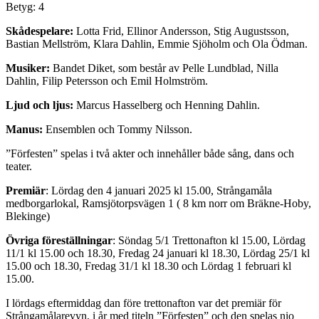
Betyg: 4
Skådespelare:
Lotta Frid, Ellinor Andersson, Stig Augustsson,
Bastian Mellström, Klara Dahlin, Emmie Sjöholm och Ola Ödman.
Musiker:
Bandet Diket, som består av Pelle Lundblad, Nilla
Dahlin, Filip Petersson och Emil Holmström.
Ljud och ljus:
Marcus Hasselberg och Henning Dahlin.
Manus:
Ensemblen och Tommy Nilsson.
”Förfesten” spelas i två akter och innehåller både sång, dans och
teater.
Premiär
: Lördag den 4 januari 2025 kl 15.00, Strångamåla
medborgarlokal, Ramsjötorpsvägen 1 ( 8 km norr om Bräkne-Hoby,
Blekinge)
Övriga föreställningar
: Söndag 5/1 Trettonafton kl 15.00, Lördag
11/1 kl 15.00 och 18.30, Fredag 24 januari kl 18.30, Lördag 25/1 kl
15.00 och 18.30, Fredag 31/1 kl 18.30 och Lördag 1 februari kl
15.00.
I lördags eftermiddag dan före trettonafton var det premiär för
Strångamålarevyn, i år med titeln ”Förfesten” och den spelas nio