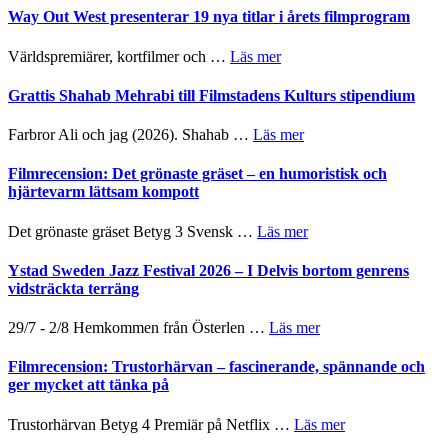
II
trailern
Way Out West presenterar 19 nya titlar i årets filmprogram
Internatione
för
storheter
The
om
Världspremiärer, kortfilmer och …
Läs mer
och
X-
Way
samarbeten
Files:
Out
Grattis Shahab Mehrabi till Filmstadens Kulturs stipendium
I
West
Want
presenterar
om
Farbror Ali och jag (2026). Shahab …
Läs mer
to
19
Grattis
Believe
nya
Shahab
Filmrecension: Det grönaste gräset – en humoristisk och
–
titlar
Mehrabi
hjärtevarm lättsam kompott
Vrach
i
till
Frankenshtey
årets
Filmstadens
–
om
Det grönaste gräset Betyg 3 Svensk …
Läs mer
filmprogram
Kulturs
med
Filmrecension:
stipendium
Fox
Det
Ystad Sweden Jazz Festival 2026 – I Delvis bortom genrens
Mulder
grönaste
vidsträckta terräng
och
gräset
Dana
–
om
29/7 - 2/8 Hemkommen från Österlen …
Läs mer
Scully
en
Ystad
humoristisk
Sweden
Filmrecension: Trustorhärvan – fascinerande, spännande och
och
Jazz
ger mycket att tänka på
hjärtevarm
Festival
lättsam
2026
om
Trustorhärvan Betyg 4 Premiär på Netflix …
Läs mer
kompott
–
Filmrecension: