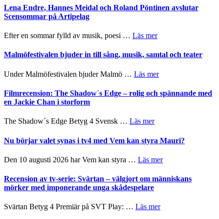
I
Trustorhärvan
Lena Endre, Hannes Meidal och Roland Pöntinen avslutar
Delvis
–
Scensommar på Artipelag
bortom
fascinerande,
genrens
spännande
om
Efter en sommar fylld av musik, poesi …
Läs mer
vidsträckta
och
Lena
terräng
ger
Endre,
Malmöfestivalen bjuder in till sång, musik, samtal och teater
mycket
Hannes
att
Meidal
om
Under Malmöfestivalen bjuder Malmö …
Läs mer
tänka
och
Malmöfestivalen
på
Roland
bjuder
Filmrecension: The Shadow´s Edge – rolig och spännande med
Pöntinen
in
en Jackie Chan i storform
avslutar
till
Scensommar
sång,
om
The Shadow´s Edge Betyg 4 Svensk …
Läs mer
på
musik,
Filmrecension:
Artipelag
samtal
The
Nu börjar valet synas i tv4 med Vem kan styra Mauri?
och
Shadow
teater
´s
om
Den 10 augusti 2026 har Vem kan styra …
Läs mer
Edge
Nu
–
börjar
Recension av tv-serie: Svärtan – välgjort om människans
rolig
valet
mörker med imponerande unga skådespelare
och
synas
spännande
i
om
Svärtan Betyg 4 Premiär på SVT Play: …
Läs mer
med
tv4
Recension
en