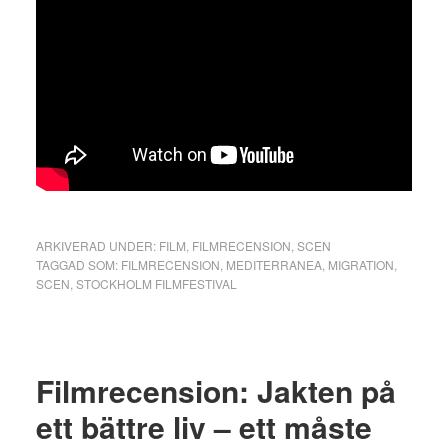
ARKIVERAD UNDER:
FILM
,
FILMRECENSION
,
SCEN
TAGGAD SOM:
FILMRECENSION
,
MEDITERRANEA
,
MIGRATION
,
SCEN
,
STOCKHOLM FILMFESTIVAL
Filmrecension: Jakten på
ett bättre liv – ett måste