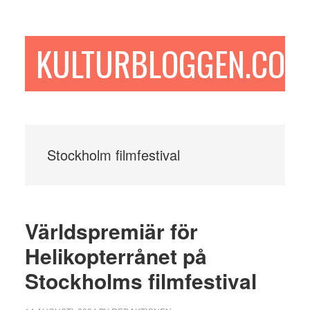
Hoppa
Hoppa
Hoppa
till
till
till
huvudinnehåll
det
sidfot
KULTURBLOGGEN.COM
primära
sidofältet
Stockholm filmfestival
Världspremiär för
Helikopterrånet på
Stockholms filmfestival