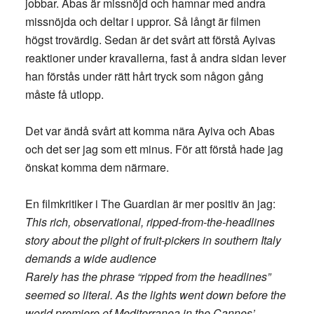
jobbar. Abas är missnöjd och hamnar med andra
missnöjda och deltar i uppror. Så långt är filmen
högst trovärdig. Sedan är det svårt att förstå Ayivas
reaktioner under kravallerna, fast å andra sidan lever
han förstås under rätt hårt tryck som någon gång
måste få utlopp.
Det var ändå svårt att komma nära Ayiva och Abas
och det ser jag som ett minus. För att förstå hade jag
önskat komma dem närmare.
En filmkritiker i The Guardian är mer positiv än jag:
This rich, observational, ripped-from-the-headlines
story about the plight of fruit-pickers in southern Italy
demands a wide audience
Rarely has the phrase “ripped from the headlines”
seemed so literal. As the lights went down before the
world premiere of Mediterranea in the Cannes’