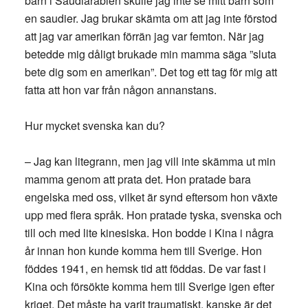
barn i Saudiarabien skulle jag inte se mitt barn som
en saudier. Jag brukar skämta om att jag inte förstod
att jag var amerikan förrän jag var femton. När jag
betedde mig dåligt brukade min mamma säga ”sluta
bete dig som en amerikan”. Det tog ett tag för mig att
fatta att hon var från någon annanstans.
Hur mycket svenska kan du?
– Jag kan litegrann, men jag vill inte skämma ut min
mamma genom att prata det. Hon pratade bara
engelska med oss, vilket är synd eftersom hon växte
upp med flera språk. Hon pratade tyska, svenska och
till och med lite kinesiska. Hon bodde i Kina i några
år innan hon kunde komma hem till Sverige. Hon
föddes 1941, en hemsk tid att föddas. De var fast i
Kina och försökte komma hem till Sverige igen efter
kriget. Det måste ha varit traumatiskt, kanske är det