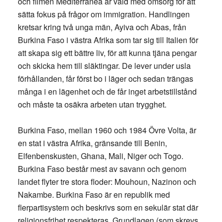
och filmen Mediterranea är vald med omsorg för att
sätta fokus på frågor om immigration. Handlingen
kretsar kring två unga män, Ayiva och Abas, från
Burkina Faso i västra Afrika som tar sig till Italien för
att skapa sig ett bättre liv, för att kunna tjäna pengar
och skicka hem till släktingar. De lever under usla
förhållanden, får först bo i läger och sedan trängas
många i en lägenhet och de får inget arbetstillstånd
och måste ta osäkra arbeten utan trygghet.
Burkina Faso, mellan 1960 och 1984 Övre Volta, är
en stat i västra Afrika, gränsande till Benin,
Elfenbenskusten, Ghana, Mali, Niger och Togo.
Burkina Faso består mest av savann och genom
landet flyter tre stora floder: Mouhoun, Nazinon och
Nakambe. Burkina Faso är en republik med
flerpartisystem och beskrivs som en sekulär stat där
religionsfrihet respekteras. Grundlagen (som skrevs