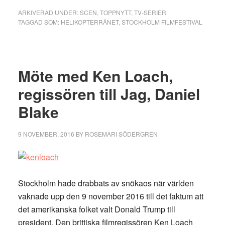
ARKIVERAD UNDER:
SCEN
,
TOPPNYTT
,
TV-SERIER
TAGGAD SOM:
HELIKOPTERRÅNET
,
STOCKHOLM FILMFESTIVAL
Möte med Ken Loach,
regissören till Jag, Daniel
Blake
9 NOVEMBER, 2016
BY
ROSEMARI SÖDERGREN
Stockholm hade drabbats av snökaos när världen
vaknade upp den 9 november 2016 till det faktum att
det amerikanska folket valt Donald Trump till
president. Den brittiska filmregissören Ken Loach