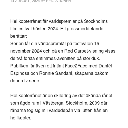
14 AUGUSTI, 2024
BY
REDAKTIONEN
Helikopterrånet får världspremiär på Stockholms
filmfestival hösten 2024. Ett pressmeddelande
berättar:
Serien får sin världspremiär på festivalen 15
november 2024 och på en Red Carpet-visning visas
de två första entimmes-avsnitten på stor duk.
Publiken får även ett intimt Face2Face med Daniél
Espinosa och Ronnie Sandahl, skaparna bakom
denna tv-serie.
Helikopterrånet är en skildring av det ökända rånet
som ägde rum i Västberga, Stockholm, 2009 där
rånarna tog sig in i värdedepån via luften från en
helikopter.