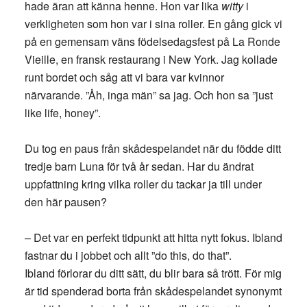
hade äran att känna henne. Hon var lika
witty
i
verkligheten som hon var i sina roller. En gång gick vi
på en gemensam väns födelsedagsfest på La Ronde
Vieille, en fransk restaurang i New York. Jag kollade
runt bordet och såg att vi bara var kvinnor
närvarande. ”Åh, inga män” sa jag. Och hon sa ”just
like life, honey”.
Du tog en paus från skådespelandet när du födde ditt
tredje barn Luna för två år sedan. Har du ändrat
uppfattning kring vilka roller du tackar ja till under
den här pausen?
– Det var en perfekt tidpunkt att hitta nytt fokus. Ibland
fastnar du i jobbet och allt ”do this, do that”.
Ibland förlorar du ditt sätt, du blir bara så trött. För mig
är tid spenderad borta från skådespelandet synonymt