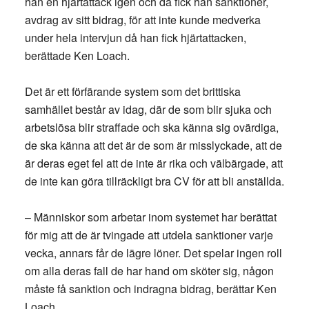
han en hjärtattack igen och då fick han sanktioner,
avdrag av sitt bidrag, för att inte kunde medverka
under hela intervjun då han fick hjärtattacken,
berättade Ken Loach.
Det är ett förfärande system som det brittiska
samhället består av idag, där de som blir sjuka och
arbetslösa blir straffade och ska känna sig ovärdiga,
de ska känna att det är de som är misslyckade, att de
är deras eget fel att de inte är rika och välbärgade, att
de inte kan göra tillräckligt bra CV för att bli anställda.
– Människor som arbetar inom systemet har berättat
för mig att de är tvingade att utdela sanktioner varje
vecka, annars får de lägre löner. Det spelar ingen roll
om alla deras fall de har hand om sköter sig, någon
måste få sanktion och indragna bidrag, berättar Ken
Loach.