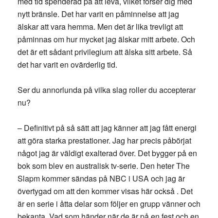
med tid spenderad på att leva, vilket förser dig med
nytt bränsle. Det har varit en påminnelse att jag
älskar att vara hemma. Men det är lika trevligt att
påminnas om hur mycket jag älskar mitt arbete. Och
det är ett sådant privilegium att älska sitt arbete. Så
det har varit en ovärderlig tid.
Ser du annorlunda på vilka slag roller du accepterar
nu?
– Definitivt på så sätt att jag känner att jag fått energi
att göra starka prestationer. Jag har precis påbörjat
något jag är väldigt exalterad över. Det bygger på en
bok som blev en australisk tv-serie. Den heter The
Slapm kommer sändas på NBC i USA och jag är
övertygad om att den kommer visas här också . Det
är en serie i åtta delar som följer en grupp vänner och
bekanta. Vad som händer när de är på en fest och en