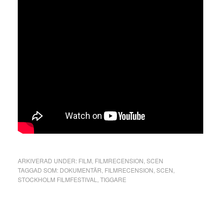
ARKIVERAD UNDER:
FILM
,
FILMRECENSION
,
SCEN
TAGGAD SOM:
DOKUMENTÄR
,
FILMRECENSION
,
SCEN
,
STOCKHOLM FILMFESTIVAL
,
TIGGARE