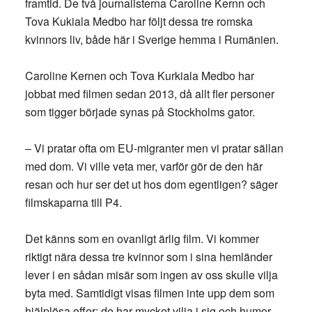
framtid. De två journalisterna Caroline Kernn och
Tova Kukiala Medbo har följt dessa tre romska
kvinnors liv, både här i Sverige hemma i Rumänien.
Caroline Kernen och Tova Kurkiala Medbo har
jobbat med filmen sedan 2013, då allt fler personer
som tigger började synas på Stockholms gator.
– Vi pratar ofta om EU-migranter men vi pratar sällan
med dom. Vi ville veta mer, varför gör de den här
resan och hur ser det ut hos dom egentligen? säger
filmskaparna till P4.
Det känns som en ovanligt ärlig film. Vi kommer
riktigt nära dessa tre kvinnor som i sina hemländer
lever i en sådan misär som ingen av oss skulle vilja
byta med. Samtidigt visas filmen inte upp dem som
hjälplösa offer: de har mycket vilja i sig och humor