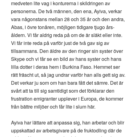
medveten lite vag i konturerna i skildringen av
personerna. De två männen, den ena, Ayiva, verkar
vara någonstans mellan 28 och 35 år och den andra,
Abas, i övre tonåren, möjligen tidigare tjugo års-
åldern. Vi får aldrig reda på om de är släkt eller inte.
Vi får inte reda på varför just de två gav sig av
tillsammans. Den äldre av den ringer sin syster över
Skype och vi får se en bild av hans syster och hans
lilla dotter i deras hem i Burkina Faso. Hemmet ser
rätt fräscht ut, så jag undrar varför han alls gett sig av.
Det verkar ju som om han bara fått det sämre. Det är
svårt att ta till sig samtidigt som det förklarar den
frustration emigranter upplever i Europa, de kommer
från bättre miljöer och får lite i slum här.
Ayiva har lättare att anpassa sig, han arbetar och blir
uppskattad av arbetsgivare på de fruktodling där de