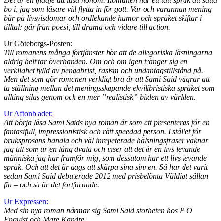
Det är en glädje att läsa honom. Romanen har ett tätt språk att sätta
bo i, jag som läsare vill flytta in för gott. Var och varannan mening
bär på livsvisdomar och ordlekande humor och språket skiftar i
tilltal: går från poesi, till drama och vidare till action.
Ur Göteborgs-Posten:
Till romanens många förtjänster hör att de allegoriska läsningarna
aldrig helt tar överhanden. Om och om igen tränger sig en
verklighet fylld av pengabrist, rasism och undantagstillstånd på.
Men det som gör romanen verkligt bra är att Sami Said vägrar att
ta ställning mellan det meningsskapande ekvilibristiska språket som
allting silas genom och en mer ”realistisk” bilden av världen.
Ur Aftonbladet:
Att börja läsa Sami Saids nya roman är som att presenteras för en
fantasifull, impressionistisk och rätt speedad person. I stället för
bruksprosans banala och väl inrepeterade hälsningsfraser vaknar
jag till som ur en lång dvala och inser att det är en livs levande
människa jag har framför mig, som dessutom har ett livs levande
språk. Och att det är dags att skärpa sina sinnen. Så har det varit
sedan Sami Said debuterade 2012 med prisbelönta Väldigt sällan
fin – och så är det fortfarande.
Ur Expressen:
Med sin nya roman närmar sig Sami Said storheten hos P O
Enquist och Mare Kandre.