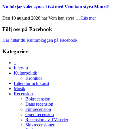
Filmrecension:
Artipelag
samtal
The
Nu börjar valet synas i tv4 med Vem kan styra Mauri?
och
Shadow
teater
´s
om
Den 10 augusti 2026 har Vem kan styra …
Läs mer
Edge
Nu
–
börjar
Följ oss på Facebook
rolig
valet
och
synas
Här hittar du Kulturbloggen på Facebook.
spännande
i
med
tv4
Kategorier
en
med
Jackie
Vem
Chan
..
kan
i
Intervju
styra
storform
Kulturpolitik
Mauri?
Krönikor
Litteratur och konst
Musik
Recension
Bokrecension
Dans recension
Filmrecension
Operarecension
Recension av TV-serier
Skivrecensioner