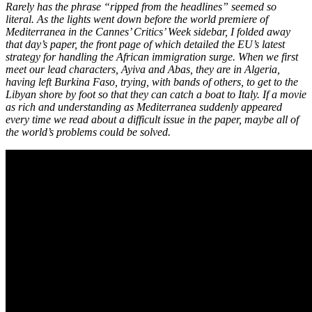
Rarely has the phrase “ripped from the headlines” seemed so
literal. As the lights went down before the world premiere of
Mediterranea in the Cannes’ Critics’ Week sidebar, I folded away
that day’s paper, the front page of which detailed the EU’s latest
strategy for handling the African immigration surge. When we first
meet our lead characters, Ayiva and Abas, they are in Algeria,
having left Burkina Faso, trying, with bands of others, to get to the
Libyan shore by foot so that they can catch a boat to Italy. If a movie
as rich and understanding as Mediterranea suddenly appeared
every time we read about a difficult issue in the paper, maybe all of
the world’s problems could be solved.