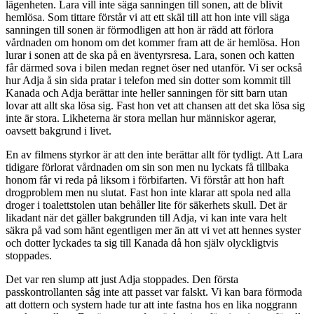
lägenheten. Lara vill inte säga sanningen till sonen, att de blivit
hemlösa. Som tittare förstår vi att ett skäl till att hon inte vill säga
sanningen till sonen är förmodligen att hon är rädd att förlora
vårdnaden om honom om det kommer fram att de är hemlösa. Hon
lurar i sonen att de ska på en äventyrsresa. Lara, sonen och katten
får därmed sova i bilen medan regnet öser ned utanför. Vi ser också
hur Adja å sin sida pratar i telefon med sin dotter som kommit till
Kanada och Adja berättar inte heller sanningen för sitt barn utan
lovar att allt ska lösa sig. Fast hon vet att chansen att det ska lösa sig
inte är stora. Likheterna är stora mellan hur människor agerar,
oavsett bakgrund i livet.
En av filmens styrkor är att den inte berättar allt för tydligt. Att Lara
tidigare förlorat vårdnaden om sin son men nu lyckats få tillbaka
honom får vi reda på liksom i förbifarten. Vi förstår att hon haft
drogproblem men nu slutat. Fast hon inte klarar att spola ned alla
droger i toalettstolen utan behåller lite för säkerhets skull. Det är
likadant när det gäller bakgrunden till Adja, vi kan inte vara helt
säkra på vad som hänt egentligen mer än att vi vet att hennes syster
och dotter lyckades ta sig till Kanada då hon själv olyckligtvis
stoppades.
Det var ren slump att just Adja stoppades. Den första
passkontrollanten såg inte att passet var falskt. Vi kan bara förmoda
att dottern och systern hade tur att inte fastna hos en lika noggrann