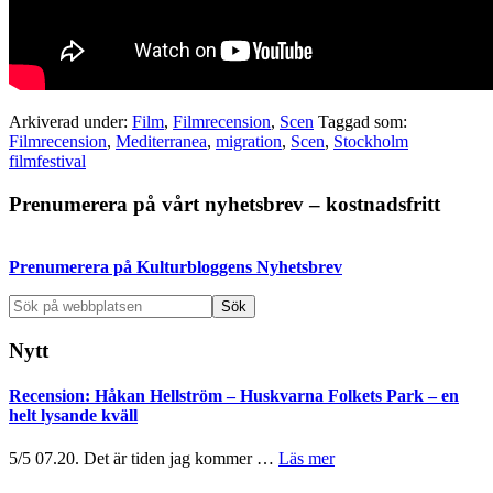
Arkiverad under:
Film
,
Filmrecension
,
Scen
Taggad som:
Filmrecension
,
Mediterranea
,
migration
,
Scen
,
Stockholm
filmfestival
Primärt
Prenumerera på vårt nyhetsbrev – kostnadsfritt
sidofält
Prenumerera på Kulturbloggens Nyhetsbrev
Sök
på
webbplatsen
Nytt
Recension: Håkan Hellström – Huskvarna Folkets Park – en
helt lysande kväll
om
5/5 07.20. Det är tiden jag kommer …
Läs mer
Recension: