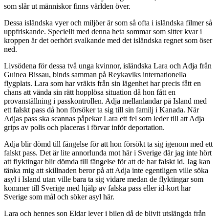
som slår ut människor finns världen över.
Dessa isländska vyer och miljöer är som så ofta i isländska filmer så
uppfriskande. Speciellt med denna heta sommar som sitter kvar i
kroppen är det oerhört svalkande med det isländska regnet som öser
ned.
Livsödena för dessa två unga kvinnor, isländska Lara och Adja från
Guinea Bissau, binds samman på Reykaviks internationella
flygplats. Lara som har vräkts från sin lägenhet har precis fått en
chans att vända sin rätt hopplösa situation då hon fått en
provanställning i passkontrollen. Adja mellanlandar på Island med
ett falskt pass då hon försöker ta sig till sin familj i Kanada. När
Adjas pass ska scannas påpekar Lara ett fel som leder till att Adja
grips av polis och placeras i förvar inför deportation.
Adja blir dömd till fängelse för att hon försökt ta sig igenom med ett
falskt pass. Det är lite annorlunda mot här i Sverige där jag inte hört
att flyktingar blir dömda till fängelse för att de har falskt id. Jag kan
tänka mig att skillnaden beror på att Adja inte egentligen ville söka
asyl i Island utan ville bara ta sig vidare medan de flyktingar som
kommer till Sverige med hjälp av falska pass eller id-kort har
Sverige som mål och söker asyl här.
Lara och hennes son Eldar lever i bilen då de blivit utslängda från