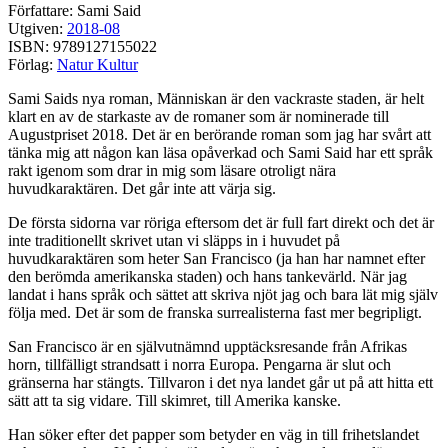
Författare: Sami Said
Utgiven:
2018-08
ISBN: 9789127155022
Förlag:
Natur Kultur
Sami Saids nya roman, Människan är den vackraste staden, är helt
klart en av de starkaste av de romaner som är nominerade till
Augustpriset 2018. Det är en berörande roman som jag har svårt att
tänka mig att någon kan läsa opåverkad och Sami Said har ett språk
rakt igenom som drar in mig som läsare otroligt nära
huvudkaraktären. Det går inte att värja sig.
De första sidorna var röriga eftersom det är full fart direkt och det är
inte traditionellt skrivet utan vi släpps in i huvudet på
huvudkaraktären som heter San Francisco (ja han har namnet efter
den berömda amerikanska staden) och hans tankevärld. När jag
landat i hans språk och sättet att skriva njöt jag och bara lät mig själv
följa med. Det är som de franska surrealisterna fast mer begripligt.
San Francisco är en självutnämnd upptäcksresande från Afrikas
horn, tillfälligt strandsatt i norra Europa. Pengarna är slut och
gränserna har stängts. Tillvaron i det nya landet går ut på att hitta ett
sätt att ta sig vidare. Till skimret, till Amerika kanske.
Han söker efter det papper som betyder en väg in till frihetslandet