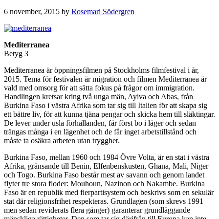
6 november, 2015
by
Rosemari Södergren
Mediterranea
Betyg 3
Mediterranea är öppningsfilmen på Stockholms filmfestival i år,
2015. Tema för festivalen är migration och filmen Mediterranea är
vald med omsorg för att sätta fokus på frågor om immigration.
Handlingen kretsar kring två unga män, Ayiva och Abas, från
Burkina Faso i västra Afrika som tar sig till Italien för att skapa sig
ett bättre liv, för att kunna tjäna pengar och skicka hem till släktingar.
De lever under usla förhållanden, får först bo i läger och sedan
trängas många i en lägenhet och de får inget arbetstillstånd och
måste ta osäkra arbeten utan trygghet.
Burkina Faso, mellan 1960 och 1984 Övre Volta, är en stat i västra
Afrika, gränsande till Benin, Elfenbenskusten, Ghana, Mali, Niger
och Togo. Burkina Faso består mest av savann och genom landet
flyter tre stora floder: Mouhoun, Nazinon och Nakambe. Burkina
Faso är en republik med flerpartisystem och beskrivs som en sekulär
stat där religionsfrihet respekteras. Grundlagen (som skrevs 1991
men sedan reviderats flera gånger) garanterar grundläggande
mänskliga rättigheter. Den som tar sig därifrån till Europa kan inte