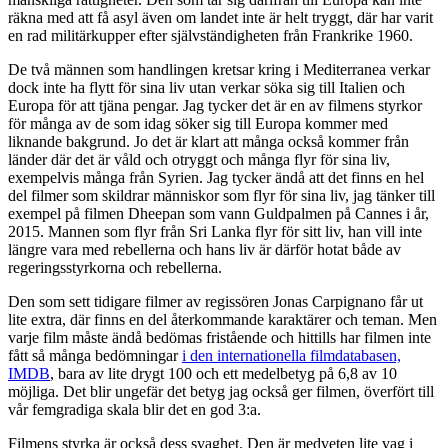
räkna med att få asyl även om landet inte är helt tryggt, där har varit
en rad militärkupper efter självständigheten från Frankrike 1960.
De två männen som handlingen kretsar kring i Mediterranea verkar
dock inte ha flytt för sina liv utan verkar söka sig till Italien och
Europa för att tjäna pengar. Jag tycker det är en av filmens styrkor
för många av de som idag söker sig till Europa kommer med
liknande bakgrund. Jo det är klart att många också kommer från
länder där det är våld och otryggt och många flyr för sina liv,
exempelvis många från Syrien. Jag tycker ändå att det finns en hel
del filmer som skildrar människor som flyr för sina liv, jag tänker till
exempel på filmen Dheepan som vann Guldpalmen på Cannes i år,
2015. Mannen som flyr från Sri Lanka flyr för sitt liv, han vill inte
längre vara med rebellerna och hans liv är därför hotat både av
regeringsstyrkorna och rebellerna.
Den som sett tidigare filmer av regissören Jonas Carpignano får ut
lite extra, där finns en del återkommande karaktärer och teman. Men
varje film måste ändå bedömas fristående och hittills har filmen inte
fått så många bedömningar
i den internationella filmdatabasen,
IMDB
, bara av lite drygt 100 och ett medelbetyg på 6,8 av 10
möjliga. Det blir ungefär det betyg jag också ger filmen, överfört till
vår femgradiga skala blir det en god 3:a.
Filmens styrka är också dess svaghet. Den är medveten lite vag i