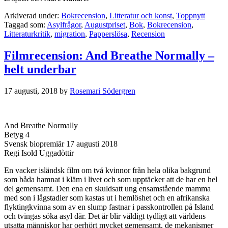
Arkiverad under:
Bokrecension
,
Litteratur och konst
,
Toppnytt
Taggad som:
Asylfrågor
,
Augustpriset
,
Bok
,
Bokrecension
,
Litteraturkritik
,
migration
,
Papperslösa
,
Recension
Filmrecension: And Breathe Normally –
helt underbar
17 augusti, 2018
by
Rosemari Södergren
And Breathe Normally
Betyg 4
Svensk biopremiär 17 augusti 2018
Regi Isold Uggadòttir
En vacker isländsk film om två kvinnor från hela olika bakgrund
som båda hamnat i kläm i livet och som upptäcker att de har en hel
del gemensamt. Den ena en skuldsatt ung ensamstående mamma
med son i lågstadier som kastas ut i hemlöshet och en afrikanska
flyktingkvinna som av en slump fastnar i passkontrollen på Island
och tvingas söka asyl där. Det är blir väldigt tydligt att världens
utsatta människor har oerhört mycket gemensamt, de mekanismer