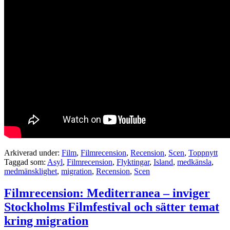
Arkiverad under:
Film
,
Filmrecension
,
Recension
,
Scen
,
Toppnytt
Taggad som:
Asyl
,
Filmrecension
,
Flyktingar
,
Island
,
medkänsla
,
medmänsklighet
,
migration
,
Recension
,
Scen
Filmrecension: Mediterranea – inviger
Stockholms Filmfestival och sätter temat
kring migration