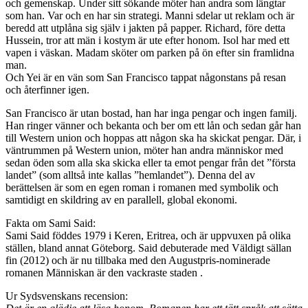
och gemenskap. Under sitt sökande möter han andra som längtar
som han. Var och en har sin strategi. Manni sdelar ut reklam och är
beredd att utplåna sig själv i jakten på papper. Richard, före detta
Hussein, tror att män i kostym är ute efter honom. Isol har med ett
vapen i väskan. Madam sköter om parken på ön efter sin framlidna
man.
Och Yei är en vän som San Francisco tappat någonstans på resan
och återfinner igen.
San Francisco är utan bostad, han har inga pengar och ingen familj.
Han ringer vänner och bekanta och ber om ett lån och sedan går han
till Western union och hoppas att någon ska ha skickat pengar. Där, i
väntrummen på Western union, möter han andra människor med
sedan öden som alla ska skicka eller ta emot pengar från det ”första
landet” (som alltså inte kallas ”hemlandet”). Denna del av
berättelsen är som en egen roman i romanen med symbolik och
samtidigt en skildring av en parallell, global ekonomi.
Fakta om Sami Said:
Sami Said föddes 1979 i Keren, Eritrea, och är uppvuxen på olika
ställen, bland annat Göteborg. Said debuterade med Väldigt sällan
fin (2012) och är nu tillbaka med den Augustpris-nominerade
romanen Människan är den vackraste staden .
Ur Sydsvenskans recension: