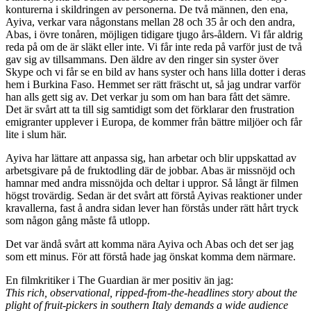
konturerna i skildringen av personerna. De två männen, den ena,
Ayiva, verkar vara någonstans mellan 28 och 35 år och den andra,
Abas, i övre tonåren, möjligen tidigare tjugo års-åldern. Vi får aldrig
reda på om de är släkt eller inte. Vi får inte reda på varför just de två
gav sig av tillsammans. Den äldre av den ringer sin syster över
Skype och vi får se en bild av hans syster och hans lilla dotter i deras
hem i Burkina Faso. Hemmet ser rätt fräscht ut, så jag undrar varför
han alls gett sig av. Det verkar ju som om han bara fått det sämre.
Det är svårt att ta till sig samtidigt som det förklarar den frustration
emigranter upplever i Europa, de kommer från bättre miljöer och får
lite i slum här.
Ayiva har lättare att anpassa sig, han arbetar och blir uppskattad av
arbetsgivare på de fruktodling där de jobbar. Abas är missnöjd och
hamnar med andra missnöjda och deltar i uppror. Så långt är filmen
högst trovärdig. Sedan är det svårt att förstå Ayivas reaktioner under
kravallerna, fast å andra sidan lever han förstås under rätt hårt tryck
som någon gång måste få utlopp.
Det var ändå svårt att komma nära Ayiva och Abas och det ser jag
som ett minus. För att förstå hade jag önskat komma dem närmare.
En filmkritiker i The Guardian är mer positiv än jag:
This rich, observational, ripped-from-the-headlines story about the
plight of fruit-pickers in southern Italy demands a wide audience