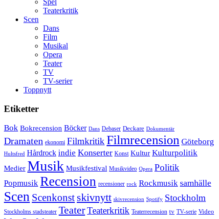
Spel
Teaterkritik
Scen
Dans
Film
Musikal
Opera
Teater
TV
TV-serier
Toppnytt
Etiketter
Bok
Bokrecension
Böcker
Deckare
Debaser
Dokumentär
Dans
Filmrecension
Dramaten
Filmkritik
Göteborg
ekonomi
Konserter
Hårdrock
indie
Kulturpolitik
Kultur
Konst
Hultsfred
Musik
Politik
Musikfestival
Medier
Musikvideo
Opera
Recension
samhälle
Popmusik
Rockmusik
recensioner
rock
Scen
skivnytt
Scenkonst
Stockholm
skivrecension
Spotify
Teater
Teaterkritik
Video
Stockholms stadsteater
tv
Teaterrecension
TV-serie