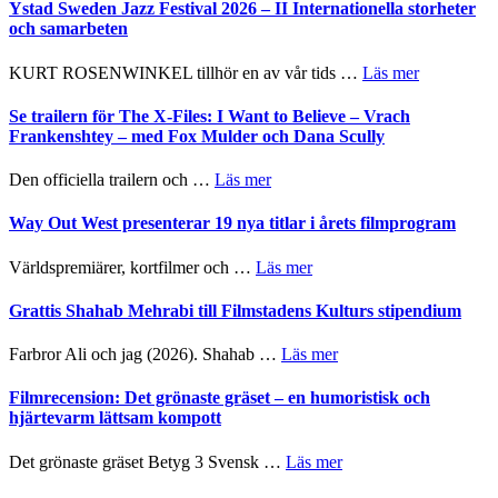
Håkan
Ystad Sweden Jazz Festival 2026 – II Internationella storheter
Hellström
och samarbeten
–
Huskvarna
om
KURT ROSENWINKEL tillhör en av vår tids …
Läs mer
Folkets
Ystad
Park
Sweden
Se trailern för The X-Files: I Want to Believe – Vrach
–
Jazz
Frankenshtey – med Fox Mulder och Dana Scully
en
Festival
helt
2026
om
Den officiella trailern och …
Läs mer
lysande
–
Se
kväll
II
trailern
Way Out West presenterar 19 nya titlar i årets filmprogram
Internatione
för
storheter
The
om
Världspremiärer, kortfilmer och …
Läs mer
och
X-
Way
samarbeten
Files:
Out
Grattis Shahab Mehrabi till Filmstadens Kulturs stipendium
I
West
Want
presenterar
om
Farbror Ali och jag (2026). Shahab …
Läs mer
to
19
Grattis
Believe
nya
Shahab
Filmrecension: Det grönaste gräset – en humoristisk och
–
titlar
Mehrabi
hjärtevarm lättsam kompott
Vrach
i
till
Frankenshtey
årets
Filmstadens
–
om
Det grönaste gräset Betyg 3 Svensk …
Läs mer
filmprogram
Kulturs
med
Filmrecension:
stipendium