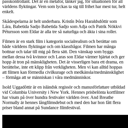
passkontrollant. Det är en metafor, tänker jag, för situationen för all
världens flyktingar. Vem som lyckas ta sig till frihet har mest tur, helt
enkelt.
Skådespelarna är helt underbara. Kristín Þóra Haraldsdóttir som
Lára, Babetida Sadjo Babetida Sadjo som Adja och Patrik Nökkvi
Pétursson som Eldar är alla tre så naturliga och äkta i sina roller.
Filmen är en stark film i kategorin socialrealism och berättar om
både världens flyktingar och om klassfrågor. Filmen har många
bottnar och talar till mig på flera sätt. Den vänskap som byggs
mellan dessa två kvinnor och Laras son Eldar värmer hjärtat och ger
hopp åt tron på mänskligheten. Det är visserligen bara ett drama, en
berättelse, inte ett klipp från verkligheten. Men vi kan alltid hoppas
att filmen kan förmedla civilkurage och medkänsla/medmänsklighet
– förmåga att se människan i våra medmänniskor.
Isold Uggadòttir är en isländsk regissör och manusförfattare utbildad
vid Columbia University i New York. Hennes prisbelönta kortfilmer
har visats på över hundra festivaler världen över. And Breathe
Normally är hennes långfilmsdebut och med den har hon fått flera
priser bland annat på Sundance filmfestival.