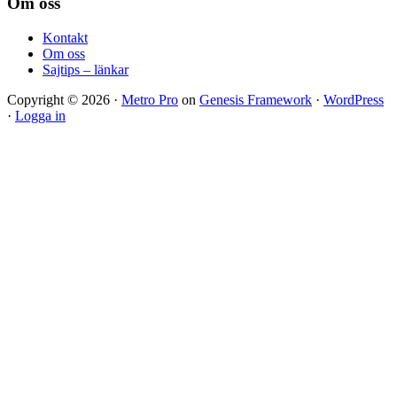
Footer
Om oss
Kontakt
Om oss
Sajtips – länkar
Copyright © 2026 ·
Metro Pro
on
Genesis Framework
·
WordPress
·
Logga in