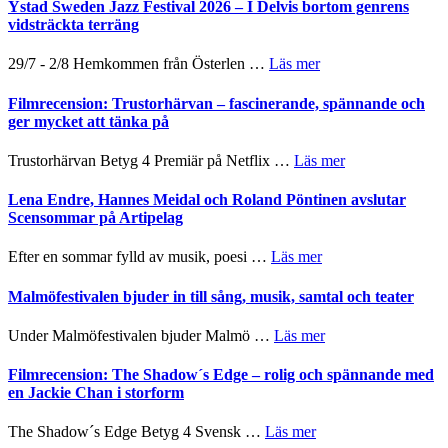
Fox
Det
Ystad Sweden Jazz Festival 2026 – I Delvis bortom genrens
Mulder
grönaste
vidsträckta terräng
och
gräset
Dana
–
om
29/7 - 2/8 Hemkommen från Österlen …
Läs mer
Scully
en
Ystad
humoristisk
Sweden
Filmrecension: Trustorhärvan – fascinerande, spännande och
och
Jazz
ger mycket att tänka på
hjärtevarm
Festival
lättsam
2026
om
Trustorhärvan Betyg 4 Premiär på Netflix …
Läs mer
kompott
–
Filmrecension:
I
Trustorhärvan
Lena Endre, Hannes Meidal och Roland Pöntinen avslutar
Delvis
–
Scensommar på Artipelag
bortom
fascinerande,
genrens
spännande
om
Efter en sommar fylld av musik, poesi …
Läs mer
vidsträckta
och
Lena
terräng
ger
Endre,
Malmöfestivalen bjuder in till sång, musik, samtal och teater
mycket
Hannes
att
Meidal
om
Under Malmöfestivalen bjuder Malmö …
Läs mer
tänka
och
Malmöfestivalen
på
Roland
bjuder
Filmrecension: The Shadow´s Edge – rolig och spännande med
Pöntinen
in
en Jackie Chan i storform
avslutar
till
Scensommar
sång,
om
The Shadow´s Edge Betyg 4 Svensk …
Läs mer
på
musik,