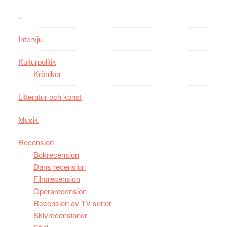
kan
i
styra
..
storform
Mauri?
Intervju
Kulturpolitik
Krönikor
Litteratur och konst
Musik
Recension
Bokrecension
Dans recension
Filmrecension
Operarecension
Recension av TV-serier
Skivrecensioner