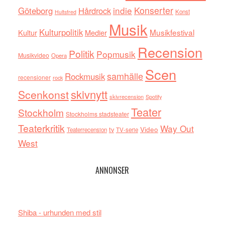
indie
Konserter
Göteborg
Hårdrock
Konst
Hultsfred
Musik
Kulturpolitik
Musikfestival
Kultur
Medier
Recension
Politik
Popmusik
Musikvideo
Opera
Scen
samhälle
Rockmusik
recensioner
rock
skivnytt
Scenkonst
skivrecension
Spotify
Teater
Stockholm
Stockholms stadsteater
Teaterkritik
Way Out
tv
Video
Teaterrecension
TV-serie
West
ANNONSER
Shiba - urhunden med stil