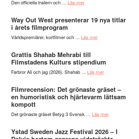
om
Den officiella trailern och …
Läs mer
–
kväll
Se
II
trailern
Way Out West presenterar 19 nya titlar
Internat
för
i årets filmprogram
storhet
The
och
om
Världspremiärer, kortfilmer och …
Läs mer
X-
samarb
Way
Files:
Out
Grattis Shahab Mehrabi till
I
West
Filmstadens Kulturs stipendium
Want
presenterar
to
om
Farbror Ali och jag (2026). Shahab …
Läs mer
19
Believe
Grattis
nya
–
Shahab
Filmrecension: Det grönaste gräset –
titlar
Vrach
Mehrabi
en humoristisk och hjärtevarm lättsam
i
Frankenshtey
till
kompott
årets
–
Filmstadens
filmprogram
med
om
Det grönaste gräset Betyg 3 Svensk …
Läs mer
Kulturs
Fox
Filmrecension:
stipendium
Mulder
Det
Ystad Sweden Jazz Festival 2026 – I
och
grönaste
Delvis bortom genrens vidsträckta