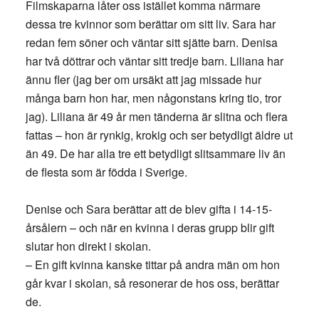
Filmskaparna låter oss istället komma närmare
dessa tre kvinnor som berättar om sitt liv. Sara har
redan fem söner och väntar sitt sjätte barn. Denisa
har två döttrar och väntar sitt tredje barn. Liliana har
ännu fler (jag ber om ursäkt att jag missade hur
många barn hon har, men någonstans kring tio, tror
jag). Liliana är 49 år men tänderna är slitna och flera
fattas – hon är rynkig, krokig och ser betydligt äldre ut
än 49. De har alla tre ett betydligt slitsammare liv än
de flesta som är födda i Sverige.
Denise och Sara berättar att de blev gifta i 14-15-
årsålern – och när en kvinna i deras grupp blir gift
slutar hon direkt i skolan.
– En gift kvinna kanske tittar på andra män om hon
går kvar i skolan, så resonerar de hos oss, berättar
de.