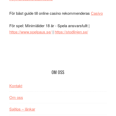
För bäst guide till online casino rekommenderas
Casivo
För spel: Minimiålder 18 år - Spela ansvarsfullt |
https://www.spelpaus.se/
|
https://stodlinjen.se/
Footer
OM OSS
Kontakt
Om oss
Sajtips – länkar