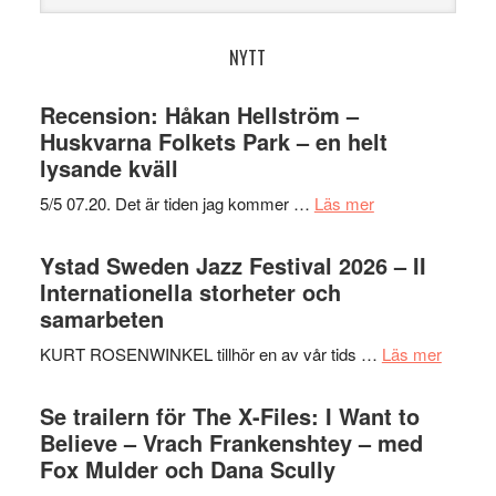
webbplatsen
NYTT
Recension: Håkan Hellström –
Huskvarna Folkets Park – en helt
lysande kväll
om
5/5 07.20. Det är tiden jag kommer …
Läs mer
Recension:
Håkan
Ystad Sweden Jazz Festival 2026 – II
Hellström
Internationella storheter och
–
samarbeten
Huskvarna
om
KURT ROSENWINKEL tillhör en av vår tids …
Läs mer
Folkets
Ystad
Park
Swede
Se trailern för The X-Files: I Want to
–
Jazz
Believe – Vrach Frankenshtey – med
en
Festiva
Fox Mulder och Dana Scully
helt
2026
lysande