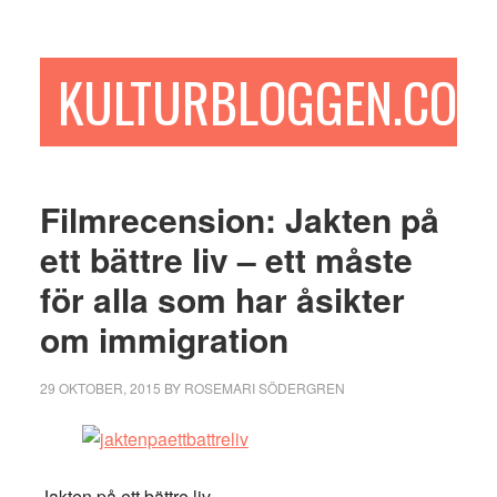
Hoppa
Hoppa
Hoppa
till
till
till
huvudinnehåll
det
sidfot
KULTURBLOGGEN.COM
primära
sidofältet
Filmrecension: Jakten på
ett bättre liv – ett måste
för alla som har åsikter
om immigration
29 OKTOBER, 2015
BY
ROSEMARI SÖDERGREN
Jakten på ett bättre liv