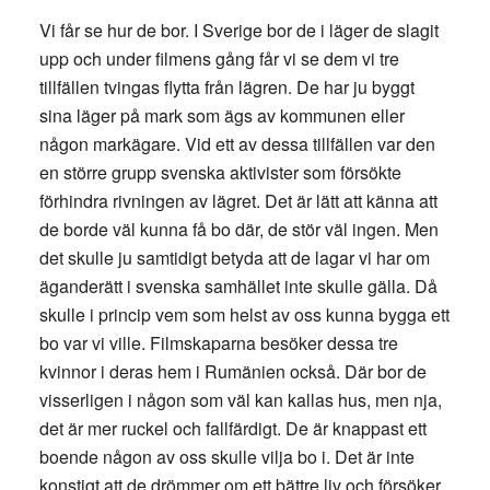
Vi får se hur de bor. I Sverige bor de i läger de slagit
upp och under filmens gång får vi se dem vi tre
tillfällen tvingas flytta från lägren. De har ju byggt
sina läger på mark som ägs av kommunen eller
någon markägare. Vid ett av dessa tillfällen var den
en större grupp svenska aktivister som försökte
förhindra rivningen av lägret. Det är lätt att känna att
de borde väl kunna få bo där, de stör väl ingen. Men
det skulle ju samtidigt betyda att de lagar vi har om
äganderätt i svenska samhället inte skulle gälla. Då
skulle i princip vem som helst av oss kunna bygga ett
bo var vi ville. Filmskaparna besöker dessa tre
kvinnor i deras hem i Rumänien också. Där bor de
visserligen i någon som väl kan kallas hus, men nja,
det är mer ruckel och fallfärdigt. De är knappast ett
boende någon av oss skulle vilja bo i. Det är inte
konstigt att de drömmer om ett bättre liv och försöker