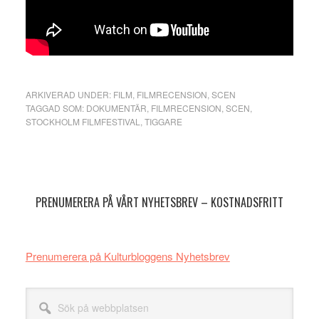
ARKIVERAD UNDER:
FILM
,
FILMRECENSION
,
SCEN
TAGGAD SOM:
DOKUMENTÄR
,
FILMRECENSION
,
SCEN
,
STOCKHOLM FILMFESTIVAL
,
TIGGARE
Primärt
sidofält
PRENUMERERA PÅ VÅRT NYHETSBREV – KOSTNADSFRITT
Prenumerera på Kulturbloggens Nyhetsbrev
Sök
på