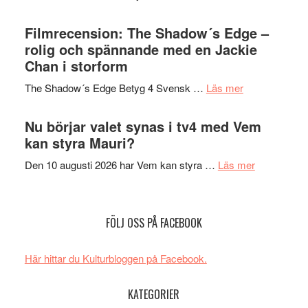
på
Malmöfestiva
Roland
bjuder
Filmrecension: The Shadow´s Edge –
Pöntinen
in
rolig och spännande med en Jackie
avslutar
till
Chan i storform
Scensommar
sång,
på
om
The Shadow´s Edge Betyg 4 Svensk …
Läs mer
musik,
Artipelag
Filmrecension
samtal
The
Nu börjar valet synas i tv4 med Vem
och
Shadow
kan styra Mauri?
teater
´s
om
Den 10 augusti 2026 har Vem kan styra …
Läs mer
Edge
Nu
–
börjar
rolig
valet
och
FÖLJ OSS PÅ FACEBOOK
synas
spännande
i
med
Här hittar du Kulturbloggen på Facebook.
tv4
en
med
Jackie
KATEGORIER
Vem
Chan