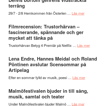
Dana
gräset
terräng
Scully
–
om
29/7 - 2/8 Hemkommen från Österlen …
Läs mer
en
Ystad
humoristisk
Sweden
Filmrecension: Trustorhärvan –
och
Jazz
fascinerande, spännande och ger
hjärtevarm
Festival
mycket att tänka på
lättsam
2026
kompott
om
Trustorhärvan Betyg 4 Premiär på Netflix …
Läs mer
–
Filmrecens
I
Trustorhä
Lena Endre, Hannes Meidal och Roland
Delvis
–
Pöntinen avslutar Scensommar på
bortom
fascineran
Artipelag
genrens
spännand
vidsträckta
om
Efter en sommar fylld av musik, poesi …
Läs mer
och
terräng
Lena
ger
Endre,
Malmöfestivalen bjuder in till sång,
mycket
Hannes
musik, samtal och teater
att
Meidal
tänka
om
Under Malmöfestivalen bjuder Malmö …
Läs mer
och