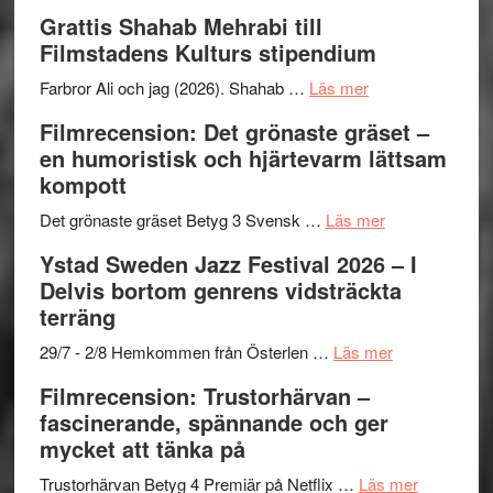
Way
Grattis Shahab Mehrabi till
Out
Filmstadens Kulturs stipendium
West
presenterar
om
Farbror Ali och jag (2026). Shahab …
Läs mer
19
Grattis
Filmrecension: Det grönaste gräset –
nya
Shahab
en humoristisk och hjärtevarm lättsam
titlar
Mehrabi
kompott
i
till
årets
Filmstadens
om
Det grönaste gräset Betyg 3 Svensk …
Läs mer
filmprogram
Kulturs
Filmrecension:
Ystad Sweden Jazz Festival 2026 – I
stipendium
Det
Delvis bortom genrens vidsträckta
grönaste
terräng
gräset
–
om
29/7 - 2/8 Hemkommen från Österlen …
Läs mer
en
Ystad
Filmrecension: Trustorhärvan –
humoristisk
Sweden
fascinerande, spännande och ger
och
Jazz
mycket att tänka på
hjärtevarm
Festival
lättsam
2026
om
Trustorhärvan Betyg 4 Premiär på Netflix …
Läs mer