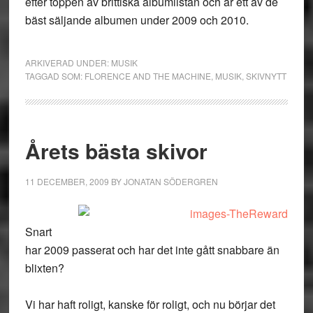
efter toppen av brittiska albumlistan och är ett av de
bäst säljande albumen under 2009 och 2010.
ARKIVERAD UNDER:
MUSIK
TAGGAD SOM:
FLORENCE AND THE MACHINE
,
MUSIK
,
SKIVNYTT
Årets bästa skivor
11 DECEMBER, 2009
BY
JONATAN SÖDERGREN
Snart
har 2009 passerat och har det inte gått snabbare än
blixten?
Vi har haft roligt, kanske för roligt, och nu börjar det