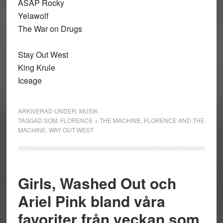
ASAP Rocky
Yelawolf
The War on Drugs
Stay Out West
King Krule
Iceage
ARKIVERAD UNDER:
MUSIK
TAGGAD SOM:
FLORENCE + THE MACHINE
,
FLORENCE AND THE
MACHINE
,
WAY OUT WEST
Girls, Washed Out och
Ariel Pink bland våra
favoriter från veckan som