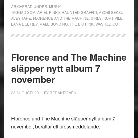
ARKIVERAD UNDER:
MUSIK
TAGGAD SOM:
ARIEL PINK'S HAUNTED GRAFFITI
,
ASOBI SEKSU
,
AVEY TARE
,
FLORENCE AND THE MACHINE
,
GIRLS
,
KURT VILE
,
LANA DEL REY
,
MALE BONDING
,
THE BIG PINK
,
WASHED OUT
Florence and The Machine
släpper nytt album 7
november
23 AUGUSTI, 2011
BY
REDAKTIONEN
Florence and The Machine släpper nytt album 7
november, berättar ett pressmeddelande: