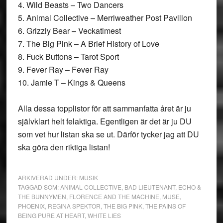
4. Wild Beasts – Two Dancers
5. Animal Collective – Merriweather Post Pavilion
6. Grizzly Bear – Veckatimest
7. The Big Pink – A Brief History of Love
8. Fuck Buttons – Tarot Sport
9. Fever Ray – Fever Ray
10. Jamie T – Kings & Queens
Alla dessa topplistor för att sammanfatta året är ju
självklart helt felaktiga. Egentligen är det är ju DU
som vet hur listan ska se ut. Därför tycker jag att DU
ska göra den riktiga listan!
ARKIVERAD UNDER:
MUSIK
TAGGAD SOM:
ANIMAL COLLECTIVE
,
BAD LIEUTENANT
,
ECHO &
THE BUNNYMEN
,
FLORENCE AND THE MACHINE
,
MUSE
,
PHOENIX
,
REGINA SPEKTOR
,
THE BIG PINK
,
THE PAINS OF
BEING PURE AT HEART
,
WHITE LIES