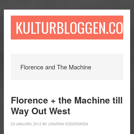
Hoppa
Hoppa
Hoppa
till
till
till
huvudinnehåll
det
sidfot
KULTURBLOGGEN.COM
primära
sidofältet
Florence and The Machine
Florence + the Machine till
Way Out West
23 JANUARI, 2012
BY
JONATAN SÖDERGREN