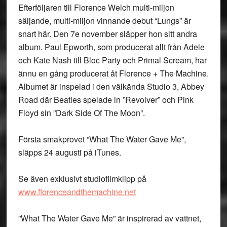
Efterföljaren till Florence Welch multi-miljon
säljande, multi-miljon vinnande debut “Lungs” är
snart här. Den 7e november släpper hon sitt andra
album. Paul Epworth, som producerat allt från Adele
och Kate Nash till Bloc Party och Primal Scream, har
ännu en gång producerat åt Florence + The Machine.
Albumet är inspelad i den välkända Studio 3, Abbey
Road där Beatles spelade in ”Revolver” och Pink
Floyd sin ”Dark Side Of The Moon”.
Första smakprovet ”What The Water Gave Me”,
släpps 24 augusti på iTunes.
Se även exklusivt studiofilmklipp på
www.florenceandthemachine.net
”What The Water Gave Me” är inspirerad av vattnet,