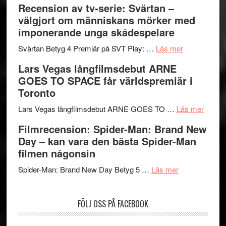
Recension av tv-serie: Svärtan –
–
börjar
välgjort om människans mörker med
rolig
valet
imponerande unga skådespelare
och
synas
spännande
om
i
Svärtan Betyg 4 Premiär på SVT Play: …
Läs mer
med
Recension
tv4
Lars Vegas långfilmsdebut ARNE
en
av
med
GOES TO SPACE får världspremiär i
Jackie
tv-
Vem
Toronto
Chan
serie:
kan
i
Svärtan
styra
om
Lars Vegas långfilmsdebut ARNE GOES TO …
Läs mer
storform
–
Mauri?
Lars
Filmrecension: Spider-Man: Brand New
välgjort
Vegas
Day – kan vara den bästa Spider-Man
om
långfi
filmen någonsin
människans
ARNE
om
mörker
GOES
Spider-Man: Brand New Day Betyg 5 …
Läs mer
Filmrecension
med
TO
Spider-
imponerande
SPAC
FÖLJ OSS PÅ FACEBOOK
Man:
unga
får
Brand
skådespelar
världs