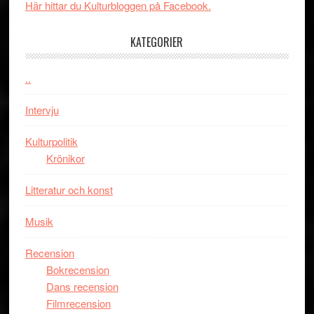
New
i
Här hittar du Kulturbloggen på Facebook.
Day
Toront
–
KATEGORIER
kan
vara
..
den
bästa
Intervju
Spider-
Man
Kulturpolitik
filmen
Krönikor
någonsin
Litteratur och konst
Musik
Recension
Bokrecension
Dans recension
Filmrecension