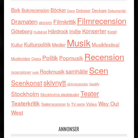
Bok
Böcker
Bokrecension
Deckare
Debaser
Dokumentär
Dans
Filmrecension
Dramaten
Filmkritik
ekonomi
indie
Konserter
Göteborg
Hårdrock
Konst
Hultsfred
Musik
Kulturpolitik
Musikfestival
Kultur
Medier
Recension
Politik
Popmusik
Musikvideo
Opera
Scen
samhälle
Rockmusik
recensioner
rock
skivnytt
Scenkonst
skivrecension
Spotify
Teater
Stockholm
Stockholms stadsteater
Teaterkritik
Way Out
tv
Video
Teaterrecension
TV-serie
West
ANNONSER