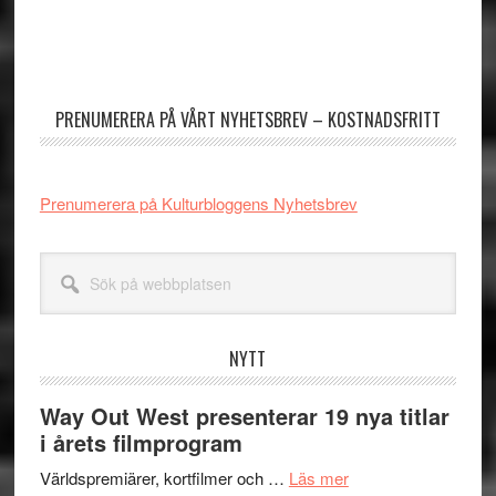
Primärt
sidofält
PRENUMERERA PÅ VÅRT NYHETSBREV – KOSTNADSFRITT
Prenumerera på Kulturbloggens Nyhetsbrev
Sök
på
webbplatsen
NYTT
Way Out West presenterar 19 nya titlar
i årets filmprogram
om
Världspremiärer, kortfilmer och …
Läs mer