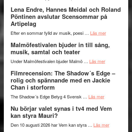
kompott
–
Filmrecens
Lena Endre, Hannes Meidal och Roland
I
Trustorhä
Pöntinen avslutar Scensommar på
Delvis
–
Artipelag
bortom
fascineran
genrens
om
spännand
Efter en sommar fylld av musik, poesi …
Läs mer
vidsträckta
Lena
och
Malmöfestivalen bjuder in till sång,
terräng
Endre,
ger
musik, samtal och teater
Hannes
mycket
om
Meidal
att
Under Malmöfestivalen bjuder Malmö …
Läs mer
Malmöfestiva
och
tänka
Filmrecension: The Shadow´s Edge –
bjuder
Roland
på
rolig och spännande med en Jackie
in
Pöntinen
Chan i storform
till
avslutar
om
sång,
Scensommar
The Shadow´s Edge Betyg 4 Svensk …
Läs mer
Filmrecension
musik,
på
Nu börjar valet synas i tv4 med Vem
The
samtal
Artipelag
kan styra Mauri?
Shadow
och
´s
teater
om
Den 10 augusti 2026 har Vem kan styra …
Läs mer
Edge
Nu