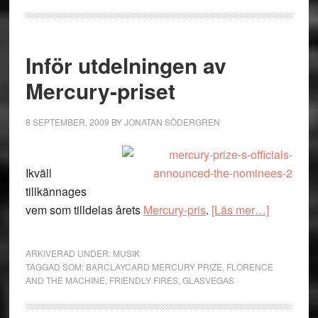
Inför utdelningen av
Mercury-priset
8 SEPTEMBER, 2009
BY
JONATAN SÖDERGREN
Ikväll
tillkännages
om
vem som tilldelas årets
Mercury-pris
.
[Läs mer…]
Inför
utdelning
ARKIVERAD UNDER:
MUSIK
av
TAGGAD SOM:
BARCLAYCARD MERCURY PRIZE
,
FLORENCE
AND THE MACHINE
,
FRIENDLY FIRES
,
GLASVEGAS
Mercury-
priset