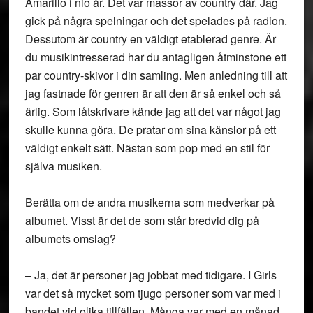
Amarillo i nio år. Det var massor av country där. Jag
gick på några spelningar och det spelades på radion.
Dessutom är country en väldigt etablerad genre. Är
du musikintresserad har du antagligen åtminstone ett
par country-skivor i din samling. Men anledning till att
jag fastnade för genren är att den är så enkel och så
ärlig. Som låtskrivare kände jag att det var något jag
skulle kunna göra. De pratar om sina känslor på ett
väldigt enkelt sätt. Nästan som pop med en stil för
själva musiken.
Berätta om de andra musikerna som medverkar på
albumet. Visst är det de som står bredvid dig på
albumets omslag?
– Ja, det är personer jag jobbat med tidigare. I Girls
var det så mycket som tjugo personer som var med i
bandet vid olika tillfällen. Många var med en månad