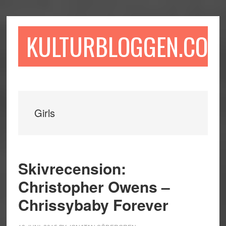
Hoppa
Hoppa
Hoppa
till
till
till
huvudinnehåll
det
sidfot
KULTURBLOGGEN.COM
primära
sidofältet
Girls
Skivrecension:
Christopher Owens –
Chrissybaby Forever