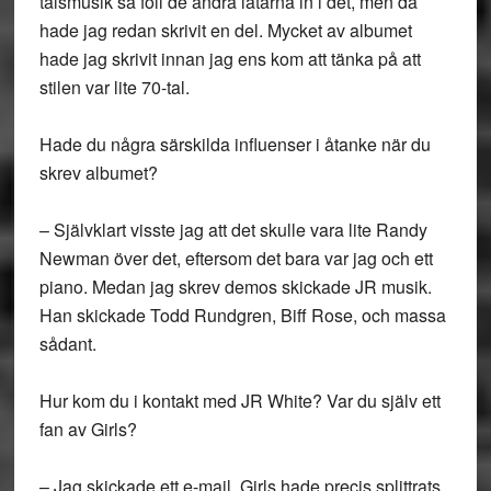
talsmusik så föll de andra låtarna in i det, men då
hade jag redan skrivit en del. Mycket av albumet
hade jag skrivit innan jag ens kom att tänka på att
stilen var lite 70-tal.
Hade du några särskilda influenser i åtanke när du
skrev albumet?
– Självklart visste jag att det skulle vara lite Randy
Newman över det, eftersom det bara var jag och ett
piano. Medan jag skrev demos skickade JR musik.
Han skickade Todd Rundgren, Biff Rose, och massa
sådant.
Hur kom du i kontakt med JR White? Var du själv ett
fan av Girls?
– Jag skickade ett e-mail. Girls hade precis splittrats