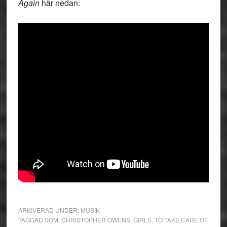
Again
här nedan:
ARKIVERAD UNDER:
MUSIK
TAGGAD SOM:
CHRISTOPHER OWENS
,
GIRLS
,
TO TAKE CARE OF