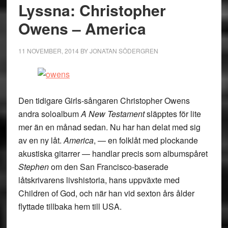
Lyssna: Christopher
Owens – America
11 NOVEMBER, 2014
BY
JONATAN SÖDERGREN
Den tidigare Girls-sångaren Christopher Owens
andra soloalbum
A New Testament
släpptes för lite
mer än en månad sedan. Nu har han delat med sig
av en ny låt.
America
, — en folklåt med plockande
akustiska gitarrer — handlar precis som albumspåret
Stephen
om den San Francisco-baserade
låtskrivarens livshistoria, hans uppväxte med
Children of God, och när han vid sexton års ålder
flyttade tillbaka hem till USA.