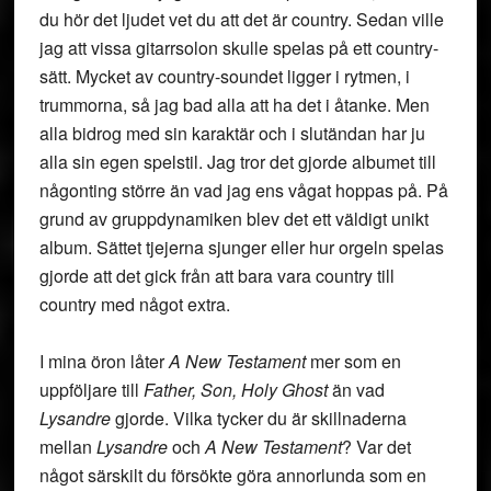
du hör det ljudet vet du att det är country. Sedan ville
jag att vissa gitarrsolon skulle spelas på ett country-
sätt. Mycket av country-soundet ligger i rytmen, i
trummorna, så jag bad alla att ha det i åtanke. Men
alla bidrog med sin karaktär och i slutändan har ju
alla sin egen spelstil. Jag tror det gjorde albumet till
någonting större än vad jag ens vågat hoppas på. På
grund av gruppdynamiken blev det ett väldigt unikt
album. Sättet tjejerna sjunger eller hur orgeln spelas
gjorde att det gick från att bara vara country till
country med något extra.
I mina öron låter
A New Testament
mer som en
uppföljare till
Father, Son, Holy Ghost
än vad
Lysandre
gjorde. Vilka tycker du är skillnaderna
mellan
Lysandre
och
A New Testament
? Var det
något särskilt du försökte göra annorlunda som en