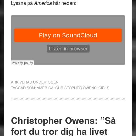
Lyssna på
America
här nedan:
ARKIVERAD UNDER:
SCEN
TAGGAD SOM:
AMERICA
,
CHRISTOPHER OWENS
,
GIRLS
Christopher Owens: ”Så
fort du tror dig ha livet