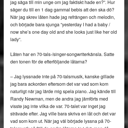
jag säga till min unge om jag faktiskt hade en?”. Hur
säger du till en 1 dag gammal bebis att den ska dö?
När jag skrev låten hade jag refrängen och melodin,
och började bara sjunga ”yesterday I had a baby /
now she’s one day old and she looks just like her old
lady”.
Låten har en 70-tals-/singer-songwriterkänsla. Satte
den tonen för de efterföljande låtarna?
– Jag lyssnade inte på 70-talsmusik, kanske gillade
jag bara ackorden eftersom det var vad som kom
naturligt när jag lärde mig spela piano. Jag kände till
Randy Newman, men de andra jag jämförts med
visste jag inte vilka de var. 70-talet var inget jag
strävade efter. Jag ville bara skriva en låt och det var
vad som kom ut. När jag väl började lyssna på 70-