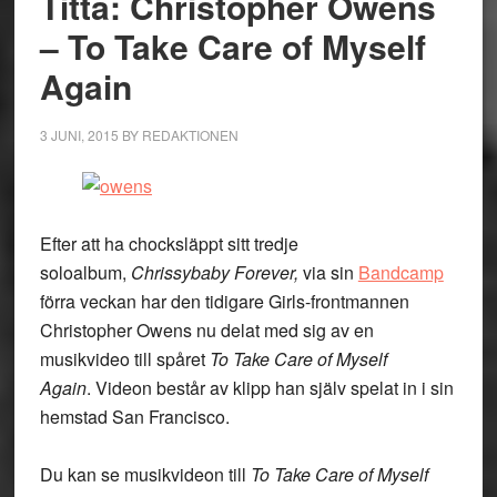
Titta: Christopher Owens
– To Take Care of Myself
Again
3 JUNI, 2015
BY
REDAKTIONEN
Efter att ha chocksläppt sitt tredje
soloalbum,
Chrissybaby Forever,
via sin
Bandcamp
förra veckan har den tidigare Girls-frontmannen
Christopher Owens nu delat med sig av en
musikvideo till spåret
To Take Care of Myself
Again
. Videon består av klipp han själv spelat in i sin
hemstad San Francisco.
Du kan se musikvideon till
To Take Care of Myself