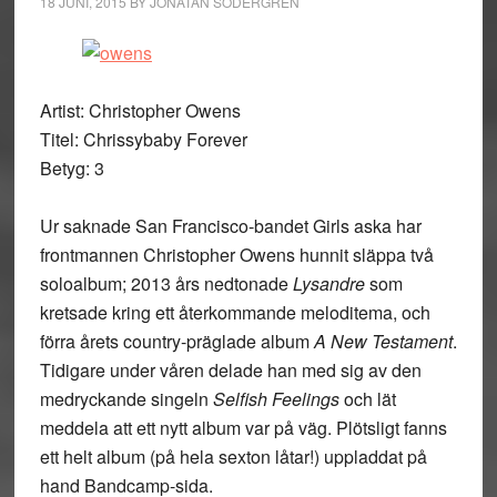
18 JUNI, 2015
BY
JONATAN SÖDERGREN
Artist: Christopher Owens
Titel: Chrissybaby Forever
Betyg: 3
Ur saknade San Francisco-bandet Girls aska har
frontmannen Christopher Owens hunnit släppa två
soloalbum; 2013 års nedtonade
Lysandre
som
kretsade kring ett återkommande meloditema, och
förra årets country-präglade album
A New Testament
.
Tidigare under våren delade han med sig av den
medryckande singeln
Selfish Feelings
och lät
meddela att ett nytt album var på väg. Plötsligt fanns
ett helt album (på hela sexton låtar!) uppladdat på
hand Bandcamp-sida.