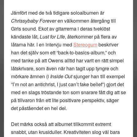
Jämfört med de två tidigare soloalbumen är
Chrissybaby Forever
en välkommen återgång till
Girls sound. Ekot av gitarrerna i deras tveklöst
kändaste låt,
Lust for Life
, återkommer på flera av
låtarna här. I en intervju med
Stereogum
beskriver
han det själv som ett “back-to-basics-album,” och
med tanke på att Owens alltid har varit en rätt simpel
låtskrivare, som även när han tagit upp tyngre och
mörkare ämnen (i
Inside Out
sjunger han till exempel
”I’m not an antichrist, I just can’t fake belief”) gjort det
med en slags tröstande ton som snarare fått dig att se
på tillvaron från ett lite positivare perspektiv, säger
det påståendet en hel del.
Det märks också att albumet tillkommit extremt
snabbt, utan krusiduller. Kreativiteten slog väl bara