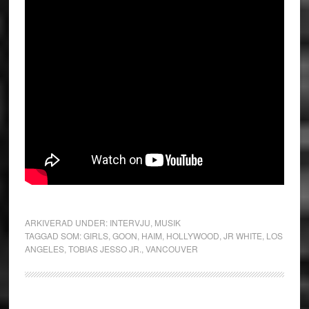
ARKIVERAD UNDER:
INTERVJU
,
MUSIK
TAGGAD SOM:
GIRLS
,
GOON
,
HAIM
,
HOLLYWOOD
,
JR WHITE
,
LOS
ANGELES
,
TOBIAS JESSO JR.
,
VANCOUVER