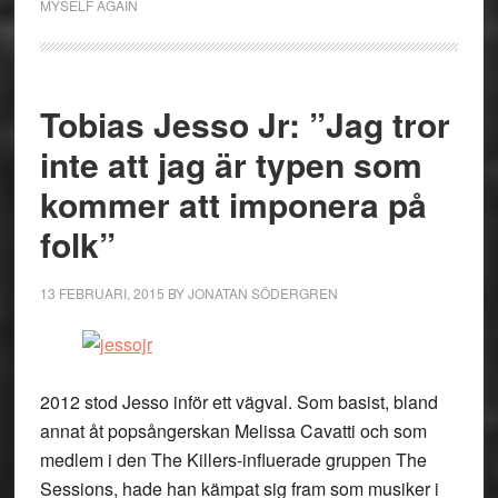
MYSELF AGAIN
Tobias Jesso Jr: ”Jag tror
inte att jag är typen som
kommer att imponera på
folk”
13 FEBRUARI, 2015
BY
JONATAN SÖDERGREN
2012 stod Jesso inför ett vägval. Som basist, bland
annat åt popsångerskan Melissa Cavatti och som
medlem i den The Killers-influerade gruppen The
Sessions, hade han kämpat sig fram som musiker i