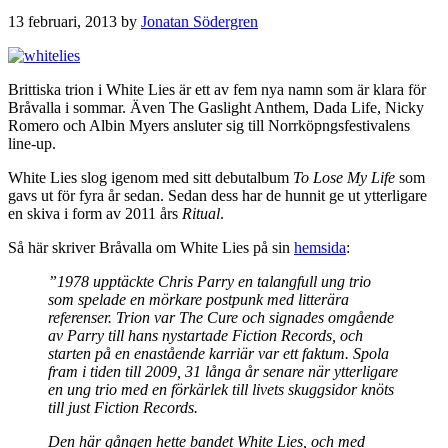
13 februari, 2013
by
Jonatan Södergren
Brittiska trion i White Lies är ett av fem nya namn som är klara för
Bråvalla i sommar. Även The Gaslight Anthem, Dada Life, Nicky
Romero och Albin Myers ansluter sig till Norrköpngsfestivalens
line-up.
White Lies slog igenom med sitt debutalbum
To Lose My Life
som
gavs ut för fyra år sedan. Sedan dess har de hunnit ge ut ytterligare
en skiva i form av 2011 års
Ritual
.
Så här skriver Bråvalla om White Lies på sin
hemsida
:
”1978 upptäckte Chris Parry en talangfull ung trio
som spelade en mörkare postpunk med litterära
referenser. Trion var The Cure och signades omgående
av Parry till hans nystartade Fiction Records, och
starten på en enastående karriär var ett faktum. Spola
fram i tiden till 2009, 31 långa år senare när ytterligare
en ung trio med en förkärlek till livets skuggsidor knöts
till just Fiction Records.
Den här gången hette bandet White Lies, och med