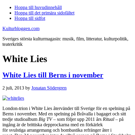
Hoppa till huvudinnehåll
Hoppa till det primära sidofältet
Hoppa till sidfot
Kulturbloggen.com
Sveriges största kulturmagasin: musik, film, litteratur, kulturpolitik,
teaterkritik
White Lies
White Lies till Berns i november
2 juli, 2013
by
Jonatan Södergren
London-trion i White Lies återvänder till Sverige för en spelning på
Berns i november. Med en spelning på Bråvalla i bagaget och sitt
tredje studioalbum
Big TV
– som följer upp 2011 års
Ritual
– på
ingång är de brittiska depprockarna med en förkärlek
för svulstiga arrangemang och bombastika refränger åter i