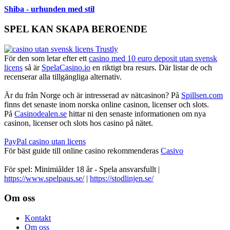
Shiba - urhunden med stil
SPEL KAN SKAPA BEROENDE
För den som letar efter ett
casino med 10 euro deposit utan svensk
licens
så är
SpelaCasino.io
en riktigt bra resurs. Där listar de och
recenserar alla tillgängliga alternativ.
Är du från Norge och är intresserad av nätcasinon? På
Spillsen.com
finns det senaste inom norska online casinon, licenser och slots.
På
Casinodealen.se
hittar ni den senaste informationen om nya
casinon, licenser och slots hos casino på nätet.
PayPal casino utan licens
För bäst guide till online casino rekommenderas
Casivo
För spel: Minimiålder 18 år - Spela ansvarsfullt |
https://www.spelpaus.se/
|
https://stodlinjen.se/
Footer
Om oss
Kontakt
Om oss