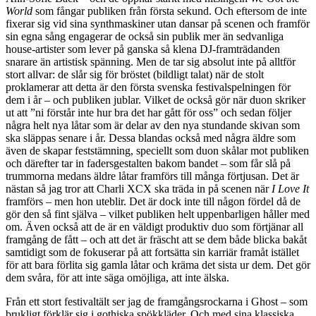
World
som fångar publiken från första sekund. Och eftersom de inte
fixerar sig vid sina synthmaskiner utan dansar på scenen och framför
sin egna sång engagerar de också sin publik mer än sedvanliga
house-artister som lever på ganska så klena DJ-framträdanden
snarare än artistisk spänning. Men de tar sig absolut inte på alltför
stort allvar: de slår sig för bröstet (bildligt talat) när de stolt
proklamerar att detta är den första svenska festivalspelningen för
dem i år – och publiken jublar. Vilket de också gör när duon skriker
ut att ”ni förstår inte hur bra det har gått för oss” och sedan följer
några helt nya låtar som är delar av den nya stundande skivan som
ska släppas senare i år. Dessa blandas också med några äldre som
även de skapar feststämning, speciellt som duon skålar mot publiken
och därefter tar in fadersgestalten bakom bandet – som får slå på
trummorna medans äldre låtar framförs till många förtjusan. Det är
nästan så jag tror att Charli XCX ska träda in på scenen när
I Love It
framförs – men hon uteblir. Det är dock inte till någon fördel då de
gör den så fint själva – vilket publiken helt uppenbarligen håller med
om. Även också att de är en väldigt produktiv duo som förtjänar all
framgång de fått – och att det är fräscht att se dem både blicka bakåt
samtidigt som de fokuserar på att fortsätta sin karriär framåt istället
för att bara förlita sig gamla låtar och kräma det sista ur dem. Det gör
dem svåra, för att inte säga omöjliga, att inte älska.
Från ett stort festivaltält ser jag de framgångsrockarna i Ghost – som
brukligt förklär sig i gothiska spökkläder. Och med sina klassiska