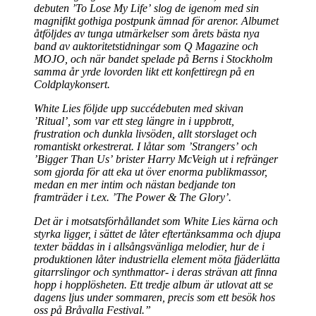
debuten ’To Lose My Life’ slog de igenom med sin
magnifikt gothiga postpunk ämnad för arenor. Albumet
åtföljdes av tunga utmärkelser som årets bästa nya
band av auktoritetstidningar som Q Magazine och
MOJO, och när bandet spelade på Berns i Stockholm
samma år yrde lovorden likt ett konfettiregn på en
Coldplaykonsert.
White Lies följde upp succédebuten med skivan
’Ritual’, som var ett steg längre in i uppbrott,
frustration och dunkla livsöden, allt storslaget och
romantiskt orkestrerat. I låtar som ’Strangers’ och
’Bigger Than Us’ brister Harry McVeigh ut i refränger
som gjorda för att eka ut över enorma publikmassor,
medan en mer intim och nästan bedjande ton
framträder i t.ex. ’The Power & The Glory’.
Det är i motsatsförhållandet som White Lies kärna och
styrka ligger, i sättet de låter eftertänksamma och djupa
texter bäddas in i allsångsvänliga melodier, hur de i
produktionen låter industriella element möta fjäderlätta
gitarrslingor och synthmattor- i deras strävan att finna
hopp i hopplösheten. Ett tredje album är utlovat att se
dagens ljus under sommaren, precis som ett besök hos
oss på Bråvalla Festival.”