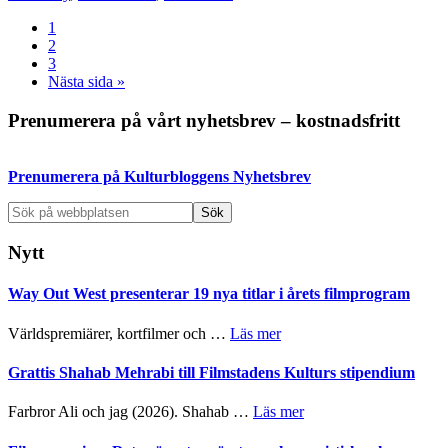
Sida
1
Sida
2
Sida
3
Go
Nästa sida »
to
Primärt
Prenumerera på vårt nyhetsbrev – kostnadsfritt
sidofält
Prenumerera på Kulturbloggens Nyhetsbrev
Sök
på
webbplatsen
Nytt
Way Out West presenterar 19 nya titlar i årets filmprogram
om
Världspremiärer, kortfilmer och …
Läs mer
Way
Out
Grattis Shahab Mehrabi till Filmstadens Kulturs stipendium
West
presenterar
om
Farbror Ali och jag (2026). Shahab …
Läs mer
19
Grattis
nya
Shahab