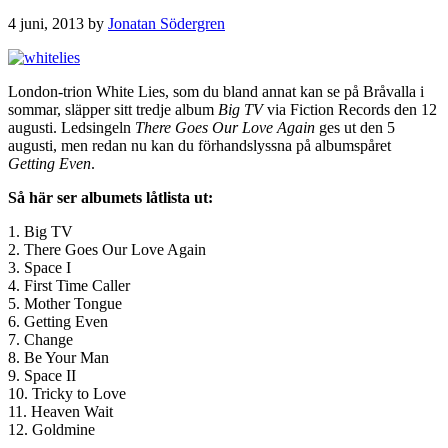
4 juni, 2013
by
Jonatan Södergren
London-trion White Lies, som du bland annat kan se på Bråvalla i
sommar, släpper sitt tredje album
Big TV
via Fiction Records den 12
augusti. Ledsingeln
There Goes Our Love Again
ges ut den 5
augusti, men redan nu kan du förhandslyssna på albumspåret
Getting Even
.
Så här ser albumets låtlista ut:
1. Big TV
2. There Goes Our Love Again
3. Space I
4. First Time Caller
5. Mother Tongue
6. Getting Even
7. Change
8. Be Your Man
9. Space II
10. Tricky to Love
11. Heaven Wait
12. Goldmine