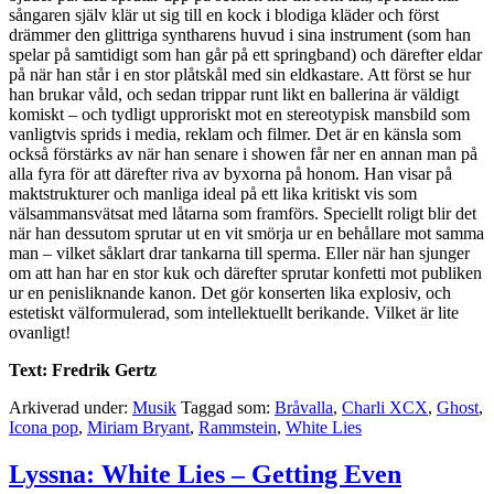
sångaren själv klär ut sig till en kock i blodiga kläder och först
drämmer den glittriga syntharens huvud i sina instrument (som han
spelar på samtidigt som han går på ett springband) och därefter eldar
på när han står i en stor plåtskål med sin eldkastare. Att först se hur
han brukar våld, och sedan trippar runt likt en ballerina är väldigt
komiskt – och tydligt upproriskt mot en stereotypisk mansbild som
vanligtvis sprids i media, reklam och filmer. Det är en känsla som
också förstärks av när han senare i showen får ner en annan man på
alla fyra för att därefter riva av byxorna på honom. Han visar på
maktstrukturer och manliga ideal på ett lika kritiskt vis som
välsammansvätsat med låtarna som framförs. Speciellt roligt blir det
när han dessutom sprutar ut en vit smörja ur en behållare mot samma
man – vilket såklart drar tankarna till sperma. Eller när han sjunger
om att han har en stor kuk och därefter sprutar konfetti mot publiken
ur en penisliknande kanon. Det gör konserten lika explosiv, och
estetiskt välformulerad, som intellektuellt berikande. Vilket är lite
ovanligt!
Text: Fredrik Gertz
Arkiverad under:
Musik
Taggad som:
Bråvalla
,
Charli XCX
,
Ghost
,
Icona pop
,
Miriam Bryant
,
Rammstein
,
White Lies
Lyssna: White Lies – Getting Even