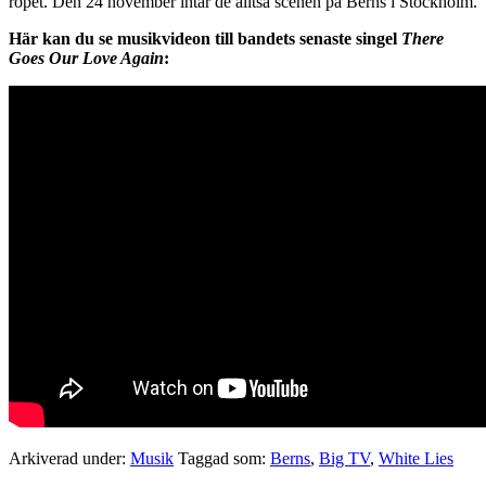
ropet. Den 24 november intar de alltså scenen på Berns i Stockholm.
Här kan du se musikvideon till bandets senaste singel
There
Goes Our Love Again
:
Arkiverad under:
Musik
Taggad som:
Berns
,
Big TV
,
White Lies