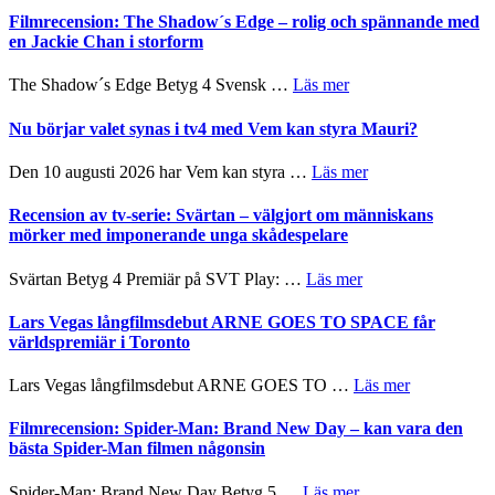
på
Roland
bjuder
Filmrecension: The Shadow´s Edge – rolig och spännande med
Pöntinen
in
en Jackie Chan i storform
avslutar
till
Scensommar
sång,
om
The Shadow´s Edge Betyg 4 Svensk …
Läs mer
på
musik,
Filmrecension:
Artipelag
samtal
The
Nu börjar valet synas i tv4 med Vem kan styra Mauri?
och
Shadow
teater
´s
om
Den 10 augusti 2026 har Vem kan styra …
Läs mer
Edge
Nu
–
börjar
Recension av tv-serie: Svärtan – välgjort om människans
rolig
valet
mörker med imponerande unga skådespelare
och
synas
spännande
i
om
Svärtan Betyg 4 Premiär på SVT Play: …
Läs mer
med
tv4
Recension
en
med
av
Lars Vegas långfilmsdebut ARNE GOES TO SPACE får
Jackie
Vem
tv-
världspremiär i Toronto
Chan
kan
serie:
i
styra
Svärtan
storform
om
Lars Vegas långfilmsdebut ARNE GOES TO …
Läs mer
Mauri?
–
Lars
välgjort
Vegas
Filmrecension: Spider-Man: Brand New Day – kan vara den
om
långfilmsde
bästa Spider-Man filmen någonsin
människans
ARNE
mörker
GOES
om
Spider-Man: Brand New Day Betyg 5 …
Läs mer