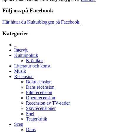
med
TO
Filmrecension:
imponerande
SPACE
Spider-
Följ oss på Facebook
unga
får
Man:
skådespelare
världspremi
Brand
Här hittar du Kulturbloggen på Facebook.
i
New
Toronto
Day
Kategorier
–
kan
..
vara
Intervju
den
Kulturpolitik
bästa
Krönikor
Spider-
Litteratur och konst
Man
Musik
filmen
Recension
någonsin
Bokrecension
Dans recension
Filmrecension
Operarecension
Recension av TV-serier
Skivrecensioner
Spel
Teaterkritik
Scen
Dans