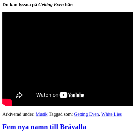
Du kan lyssna på
Getting Even
här:
Arkiverad under:
Musik
Taggad som:
Getting Even
,
White Lies
Fem nya namn till Bråvalla