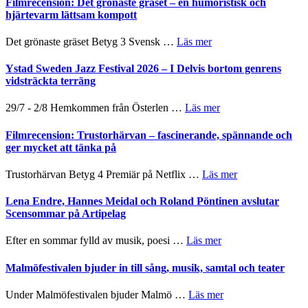
Filmrecension: Det grönaste gräset – en humoristisk och
titlar
Mehrabi
hjärtevarm lättsam kompott
i
till
årets
Filmstadens
om
Det grönaste gräset Betyg 3 Svensk …
Läs mer
filmprogram
Kulturs
Filmrecension:
stipendium
Det
Ystad Sweden Jazz Festival 2026 – I Delvis bortom genrens
grönaste
vidsträckta terräng
gräset
–
om
29/7 - 2/8 Hemkommen från Österlen …
Läs mer
en
Ystad
humoristisk
Sweden
Filmrecension: Trustorhärvan – fascinerande, spännande och
och
Jazz
ger mycket att tänka på
hjärtevarm
Festival
lättsam
2026
om
Trustorhärvan Betyg 4 Premiär på Netflix …
Läs mer
kompott
–
Filmrecension:
I
Trustorhärvan
Lena Endre, Hannes Meidal och Roland Pöntinen avslutar
Delvis
–
Scensommar på Artipelag
bortom
fascinerande,
genrens
spännande
om
Efter en sommar fylld av musik, poesi …
Läs mer
vidsträckta
och
Lena
terräng
ger
Endre,
Malmöfestivalen bjuder in till sång, musik, samtal och teater
mycket
Hannes
att
Meidal
om
Under Malmöfestivalen bjuder Malmö …
Läs mer
tänka
och
Malmöfestivalen