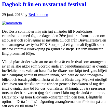
Dagbok från en nystartad festival
29 juni, 2013
by
Redaktionen
Det första som möter mig när jag anländer till Norrköpings
centralstation med tåg torsdagen den 26:e juni är informationen om
att bussar och spårvagnar är inställda till och från Bråvallafestivalen
som arrangeras av tyska FPK Scorpio på ett gammalt flygfält strax
utanför centrala Norrköping på grund av strejk. En fem kilometer
lång promenad följer.
Väl på plats är det svårt att tro att detta är en festival som arrangeras
av en så stor aktör som Scorpio ändå är; bandutlämningen är oväntat
ineffektiv, trots valet att bara låta besökare som köpt tredagars-biljett
med camping hämta ut kvällen innan, och bara de med tredagars-
biljett och torsdagsbiljett hämta ut denna första dag. Mycket otroligt!
Och även om det såklart inte rör den gemene besökaren så tog det
ändå oväntat lång tid för oss journalister att hämta ut våra presspass,
trots att det bara var ett tjog skribenter i kön tog det ändå en timme.
Därav fick jag höra Eldkvarn-konserten från den kön. Långtifrån
optimalt. Detta är alltså någonting arrangörerna kan förbättra på alla
sätt och vis till nästa år.