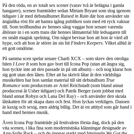
På den röda, en av totalt sex scener (varav två är belägna i gamla
hangarer), scenen framträder sedan Miriam Bryant som slog igenom
tidigare i år med debutalbumet
Raised in Rain
där hon använder sin
änglalika röst för att hamra igång publiken som med ett ryck vaknar
till. Som trollbundna av hennes sång vaggar hon senare varenda
åhörare in i en sorts trans där hennes låtmaterial blir ledsagaren till
en smått magisk spelning. Om något bevisar hon att hon är värd all
hype, och att hon är större än sin hit
Finders Keepers
. Vilket alltid är
ett gott omdöme.
På samma scen spelar senare Charli XCX – som skrev den otroliga
hiten
I Love It
som hon gav bort till Icona Pop (utan att ångra sig,
hon tyckte inte att den passade in på sitt album) – och nog klarar hon
sig gott utan den låten. Efter att ha skrivit låtar åt den världsliga
musikeliten har hon samlat material till sitt debutalbum
True
Romance
som producerats av Ariel Reichstadt (som bland annat
producerat åt Usher tidigare) och Patrik Berger (som jobbat med
bland annat Robyn och Lana Del Ray) – och använder den skrala
låtskatten för att skapa dans och fest. Hon lyckas verkligen. Dansen
är kaxig och sexig, men aldrig billig. Det är en attityd som går hand i
hand med hennes musik.
Även Icona Pop framträde på festivalens första dag, dock på den
vita scenen, i lika fina som modernistiska klänningar designade av
Ann-Sofie Back – och de öppnar starkt med hitsingeln
We Got the