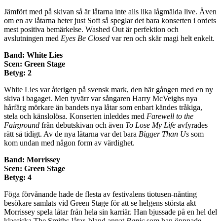
Jämfört med på skivan så är låtarna inte alls lika lågmälda live. Även
om en av låtarna heter just Soft så speglar det bara konserten i ordets
mest positiva bemärkelse. Washed Out är perfektion och
avslutningen med
Eyes Be Closed
var ren och skär magi helt enkelt.
Band: White Lies
Scen: Green Stage
Betyg: 2
White Lies var återigen på svensk mark, den här gången med en ny
skiva i bagaget. Men tyvärr var sångaren Harry McVeighs nya
hårfärg mörkare än bandets nya låtar som enbart kändes tråkiga,
stela och känslolösa. Konserten inleddes med
Farewell to the
Fairground
från debutskivan och även
To Lose My Life
avfyrades
rätt så tidigt. Av de nya låtarna var det bara
Bigger Than Us
som
kom undan med någon form av värdighet.
Band: Morrissey
Scen: Green Stage
Betyg: 4
Föga förvånande hade de flesta av festivalens tiotusen-nånting
besökare samlats vid Green Stage för att se helgens största akt
Morrissey spela låtar från hela sin karriär. Han bjussade på en hel del
klassiska The Smiths-låtar, bland annat
Panic
som han öppnade