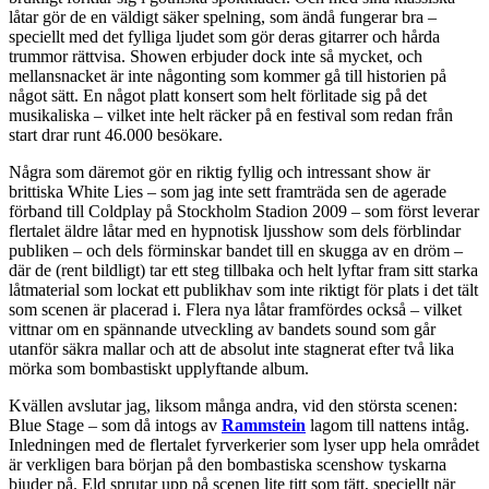
låtar gör de en väldigt säker spelning, som ändå fungerar bra –
speciellt med det fylliga ljudet som gör deras gitarrer och hårda
trummor rättvisa. Showen erbjuder dock inte så mycket, och
mellansnacket är inte någonting som kommer gå till historien på
något sätt. En något platt konsert som helt förlitade sig på det
musikaliska – vilket inte helt räcker på en festival som redan från
start drar runt 46.000 besökare.
Några som däremot gör en riktig fyllig och intressant show är
brittiska White Lies – som jag inte sett framträda sen de agerade
förband till Coldplay på Stockholm Stadion 2009 – som först leverar
flertalet äldre låtar med en hypnotisk ljusshow som dels förblindar
publiken – och dels förminskar bandet till en skugga av en dröm –
där de (rent bildligt) tar ett steg tillbaka och helt lyftar fram sitt starka
låtmaterial som lockat ett publikhav som inte riktigt för plats i det tält
som scenen är placerad i. Flera nya låtar framfördes också – vilket
vittnar om en spännande utveckling av bandets sound som går
utanför säkra mallar och att de absolut inte stagnerat efter två lika
mörka som bombastiskt upplyftande album.
Kvällen avslutar jag, liksom många andra, vid den största scenen:
Blue Stage – som då intogs av
Rammstein
lagom till nattens intåg.
Inledningen med de flertalet fyrverkerier som lyser upp hela området
är verkligen bara början på den bombastiska scenshow tyskarna
bjuder på. Eld sprutar upp på scenen lite titt som tätt, speciellt när