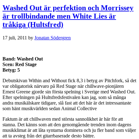
Washed Out är perfektion och Morrissey
är trollbindande men White Lies är
tråkiga (Hultsfred)
17 juli, 2011
by
Jonatan Södergren
Band: Washed Out
Scen: Red Stage
Betyg: 5
Debutskivan Within and Without fick 8,3 i betyg av Pitchfork, så det
var obligatorisk närvaro på Red Stage när chillwave-pionjären
Ernest Greene gjorde sin första spelning i Sverige med Washed Out.
Efter spelningen på Hultsfredsfestivalen kan jag, som så många
andra musikälskare tidigare, slå fast att det här är det intressantaste
som hänt musikvärlden sedan Animal Collective
Faktum är att chillwaven med största sannolikhet är här för att
stanna. Det känns som att den genomgående trenden inom dagens
musikklimat är att låta syntarna dominera och ju fler band som väljer
att ta avsteg från det gitarrbaserade desto bättre.