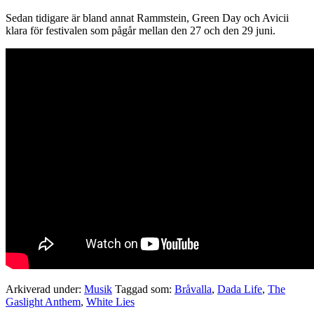
Sedan tidigare är bland annat Rammstein, Green Day och Avicii
klara för festivalen som pågår mellan den 27 och den 29 juni.
Arkiverad under:
Musik
Taggad som:
Bråvalla
,
Dada Life
,
The
Gaslight Anthem
,
White Lies