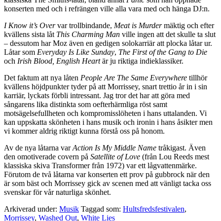
konserten med och i refrängen ville alla vara med och hänga DJ:n.
I Know it’s Over
var trollbindande,
Meat is Murder
mäktig och efter
kvällens sista låt
This Charming Man
ville ingen att det skulle ta slut
– dessutom har Moz även en gedigen solokarriär att plocka låtar ur.
Låtar som
Everyday Is Like Sunday
,
The First of the Gang to Die
och
Irish Blood, English Heart
är ju riktiga indieklassiker.
Det faktum att nya låten
People Are The Same Everywhere
tillhör
kvällens höjdpunkter tyder på att Morrissey, snart trettio år in i sin
karriär, lyckats förbli intressant. Jag tror det har att göra med
sångarens lika distinkta som oefterhärmliga röst samt
motsägelsefullheten och kompromisslöheten i hans uttalanden. Vi
kan uppskatta skönheten i hans musik och ironin i hans åsikter men
vi kommer aldrig riktigt kunna förstå oss på honom.
Av de nya låtarna var
Action Is My Middle Name
tråkigast. Även
den omotiverade covern på
Satellite of Love
(från Lou Reeds mest
klassiska skiva Transformer från 1972) var ett lågvattenmärke.
Förutom de två låtarna var konserten ett prov på gubbrock när den
är som bäst och Morrissey gick av scenen med att vänligt tacka oss
svenskar för vår naturliga skönhet.
Arkiverad under:
Musik
Taggad som:
Hultsfredsfestivalen
,
Morrissey
,
Washed Out
,
White Lies