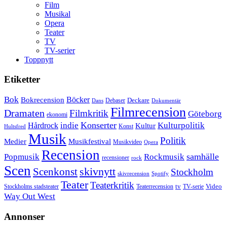
Film
Musikal
Opera
Teater
TV
TV-serier
Toppnytt
Etiketter
Bok
Bokrecension
Böcker
Deckare
Debaser
Dokumentär
Dans
Filmrecension
Dramaten
Filmkritik
Göteborg
ekonomi
Konserter
Hårdrock
indie
Kulturpolitik
Kultur
Konst
Hultsfred
Musik
Politik
Musikfestival
Medier
Musikvideo
Opera
Recension
samhälle
Popmusik
Rockmusik
recensioner
rock
Scen
skivnytt
Scenkonst
Stockholm
skivrecension
Spotify
Teater
Teaterkritik
Video
Stockholms stadsteater
tv
Teaterrecension
TV-serie
Way Out West
Annonser