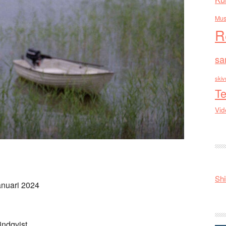
Mus
R
sa
skiv
Te
Vid
Shi
anuari 2024
indqvist