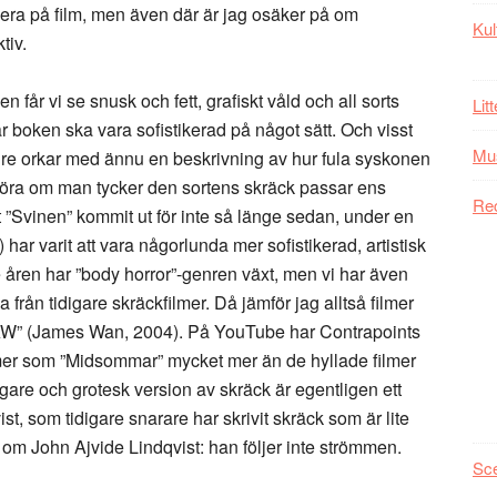
ra på film, men även där är jag osäker på om
Kul
tiv.
n får vi se snusk och fett, grafiskt våld och all sorts
Lit
r boken ska vara sofistikerad på något sätt. Och visst
Mu
ängre orkar med ännu en beskrivning av hur fula syskonen
avgöra om man tycker den sortens skräck passar ens
Re
 ”Svinen” kommit ut för inte så länge sedan, under en
m) har varit att vara någorlunda mer sofistikerad, artistisk
e åren har ”body horror”-genren växt, men vi har även
a från tidigare skräckfilmer. Då jämför jag alltså filmer
AW” (James Wan, 2004). På YouTube har Contrapoints
filmer som ”Midsommar” mycket mer än de hyllade filmer
igare och grotesk version av skräck är egentligen ett
t, som tidigare snarare har skrivit skräck som är lite
 om John Ajvide Lindqvist: han följer inte strömmen.
Sc