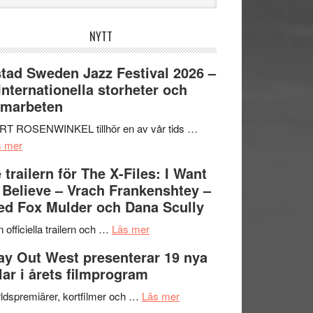
bplatsen
NYTT
tad Sweden Jazz Festival 2026 –
 Internationella storheter och
amarbeten
RT ROSENWINKEL tillhör en av vår tids …
om
s mer
Ystad
 trailern för The X-Files: I Want
Sweden
 Believe – Vrach Frankenshtey –
Jazz
d Fox Mulder och Dana Scully
Festival
2026
om
 officiella trailern och …
Läs mer
–
Se
y Out West presenterar 19 nya
II
trailern
tlar i årets filmprogram
Internationella
för
storheter
The
om
ldspremiärer, kortfilmer och …
Läs mer
och
X-
Way