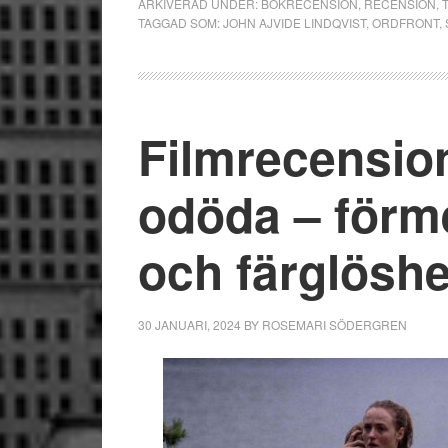
ARKIVERAD UNDER:
BOKRECENSION
,
RECENSION
,
TAGGAD SOM:
JOHN AJVIDE LINDQVIST
,
ORDFRONT
,
Filmrecensio
odöda – förm
och färglöshe
30 JANUARI, 2024
BY
ROSEMARI SÖDERGREN