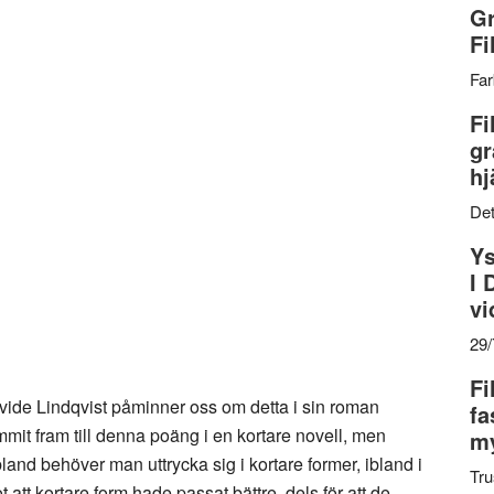
Gr
Fi
Far
Fi
gr
hj
Det
Ys
I 
vi
29
Fi
n Ajvide Lindqvist påminner oss om detta i sin roman
fa
mit fram till denna poäng i en kortare novell, men
my
bland behöver man uttrycka sig i kortare former, ibland i
Tru
ot att kortare form hade passat bättre, dels för att de