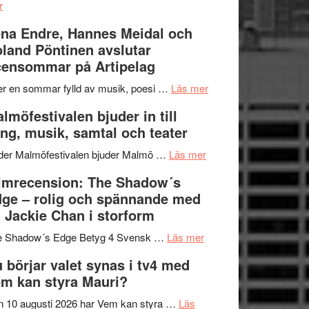
om
kompott
–
r
Filmrecension:
I
na Endre, Hannes Meidal och
Trustorhärvan
Delvis
land Pöntinen avslutar
–
bortom
ensommar på Artipelag
fascinerande,
genrens
spännande
vidsträckta
om
er en sommar fylld av musik, poesi …
Läs mer
och
terräng
Lena
lmöfestivalen bjuder in till
ger
Endre,
ng, musik, samtal och teater
mycket
Hannes
att
om
Meidal
der Malmöfestivalen bjuder Malmö …
Läs mer
tänka
Malmöfestivalen
och
lmrecension: The Shadow´s
på
bjuder
Roland
ge – rolig och spännande med
in
Pöntinen
 Jackie Chan i storform
till
avslutar
om
sång,
Scensommar
e Shadow´s Edge Betyg 4 Svensk …
Läs mer
Filmrecension:
musik,
på
 börjar valet synas i tv4 med
The
samtal
Artipelag
m kan styra Mauri?
Shadow
och
´s
teater
 10 augusti 2026 har Vem kan styra …
Läs