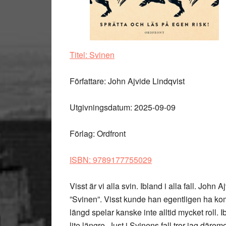
Titel: Svinen
Författare: John Ajvide Lindqvist
Utgivningsdatum: 2025-09-09
Förlag: Ordfront
ISBN: 9789177755029
Visst är vi alla svin. Ibland i alla fall. Joh
”Svinen”. Visst kunde han egentligen ha kom
längd spelar kanske inte alltid mycket roll. I
lite längre. Just i Svinens fall tror jag därem