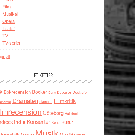
Film
Musikal
Opera
Teater
TV
TV-serier
pnytt
ETIKETTER
k
Böcker
Bokrecension
Deckare
Debaser
Dans
Dramaten
Filmkritik
umentär
ekonomi
ilmrecension
Göteborg
Hultsfred
indie
Konserter
rdrock
Kultur
Konst
Musik
turpolitik
Musikfestival
Medier