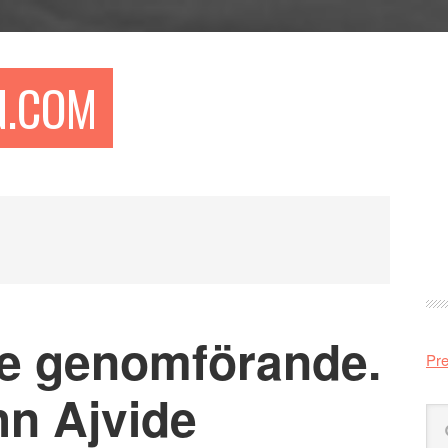
N.COM
Pr
si
re genomförande.
Pre
hn Ajvide
Sö
på