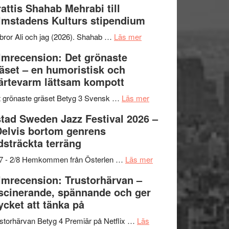
attis Shahab Mehrabi till
samarbeten
Files:
Out
lmstadens Kulturs stipendium
I
West
Want
presenterar
om
bror Ali och jag (2026). Shahab …
Läs mer
to
19
Grattis
lmrecension: Det grönaste
Believe
nya
Shahab
äset – en humoristisk och
–
titlar
Mehrabi
ärtevarm lättsam kompott
Vrach
i
till
Frankenshtey
årets
Filmstadens
om
 grönaste gräset Betyg 3 Svensk …
Läs mer
–
filmprogram
Kulturs
Filmrecension:
tad Sweden Jazz Festival 2026 –
med
stipendium
Det
Delvis bortom genrens
Fox
grönaste
dsträckta terräng
Mulder
gräset
och
–
om
/7 - 2/8 Hemkommen från Österlen …
Läs mer
Dana
en
Ystad
lmrecension: Trustorhärvan –
Scully
humoristisk
Sweden
scinerande, spännande och ger
och
Jazz
cket att tänka på
hjärtevarm
Festival
lättsam
2026
storhärvan Betyg 4 Premiär på Netflix …
Läs