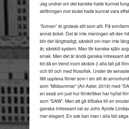
Jag undrar om det kanske hade kunnat funge
skiftningen mot slutet hade kunnat vara effek
”Svinen” är grotesk allt som allt. På svinfarme
annat äckel. Det är inte meningen att den hä
blir det långtradigt, särskilt om man inte l
är, särskilt systern. Man får kanske själv 
smak. Men det är ändå ganska intressant att
tid då en trend inom skräck (i alla fall på fil
och till och med filosofisk. Under de senast
fått uppleva filmer som i sin stil är annorlund
som ”Midsommar” (Ari Aster, 2019) med ”S
en essä om just hur filmkritiker har hyllat 
som ”SAW”. Men att gå tillbaka till en smuts
ganska intressant val av John Ajvide Lindqvis
mer elegant. En sak kan man i alla fall säga