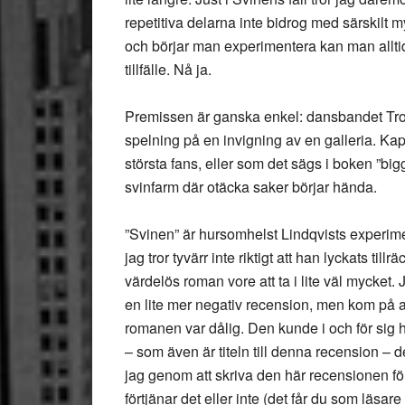
repetitiva delarna inte bidrog med särskilt m
och börjar man experimentera kan man alltid 
tillfälle. Nå ja.
Premissen är ganska enkel: dansbandet Tropi
spelning på en invigning av en galleria. Ka
största fans, eller som det sägs i boken ”big
svinfarm där otäcka saker börjar hända.
”Svinen” är hursomhelst Lindqvists experimen
jag tror tyvärr inte riktigt att han lyckats til
värdelös roman vore att ta i lite väl mycket.
en lite mer negativ recension, men kom på att
romanen var dålig. Den kunde i och för sig 
– som även är titeln till denna recension – 
jag genom att skriva den här recensionen f
förtjänar det eller inte (det får du som läsare