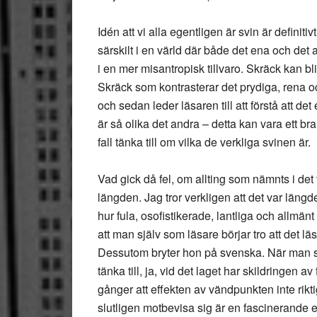
Idén att vi alla egentligen är svin är definiti
särskilt i en värld där både det ena och det
i en mer misantropisk tillvaro. Skräck kan bl
Skräck som kontrasterar det prydiga, rena oc
och sedan leder läsaren till att förstå att de
är så olika det andra – detta kan vara ett bra s
fall tänka till om vilka de verkliga svinen är.
Vad gick då fel, om allting som nämnts i det
längden. Jag tror verkligen att det var län
hur fula, osofistikerade, lantliga och allmä
att man själv som läsare börjar tro att det l
Dessutom bryter hon på svenska. När man se
tänka till, ja, vid det laget har skildringen 
gånger att effekten av vändpunkten inte rikti
slutligen motbevisa sig är en fascinerande e