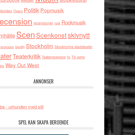
Politik
Popmusik
ikvideo
Opera
ecension
Rockmusik
recensioner
rock
Scen
skivnytt
Scenkonst
mhälle
Stockholm
Stockholms stadsteater
recension
Spotify
ater
Teaterkritik
tv
Teaterrecension
TV-serie
Way Out West
eo
ANNONSER
ba - urhunden med stil
SPEL KAN SKAPA BEROENDE