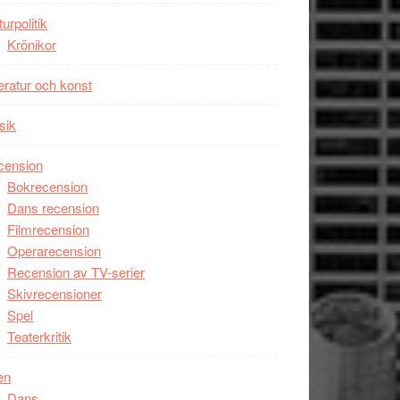
unga
turpolitik
skådespelare
Krönikor
teratur och konst
sik
cension
Bokrecension
Dans recension
Filmrecension
Operarecension
Recension av TV-serier
Skivrecensioner
Spel
Teaterkritik
en
Dans