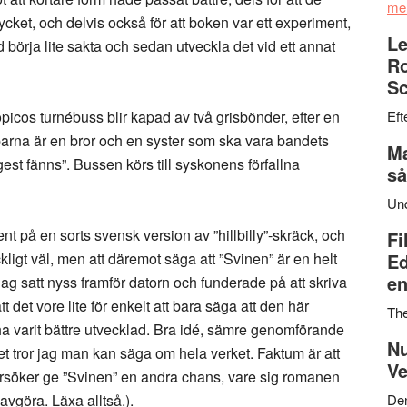
me
ycket, och delvis också för att boken var ett experiment,
Le
börja lite sakta och sedan utveckla det vid ett annat
Ro
Sc
Eft
cos turnébuss blir kapad av två grisbönder, efter en
parna är en bror och en syster som ska vara bandets
Ma
gest fänns”. Bussen körs till syskonens förfallna
så
Un
t på en sorts svensk version av ”hillbilly”-skräck, och
Fi
Ed
lräckligt väl, men att däremot säga att ”Svinen” är en helt
en
 Jag satt nyss framför datorn och funderade på att skriva
 det vore lite för enkelt att bara säga att den här
Th
ha varit bättre utvecklad. Bra idé, sämre genomförande
Nu
det tror jag man kan säga om hela verket. Faktum är att
Ve
örsöker ge ”Svinen” en andra chans, vare sig romanen
Den
 avgöra. Läxa alltså.).