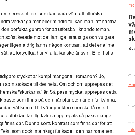
me
vt en intressant idé, som kan vara värd att utforska,
Re
 andra verkar gå mer eller mindre fel kan man lätt hamna
vä
i den perfekta genren för att utforska liknande teman.
m
h sofistikerade mot det lantliga, smutsiga och vulgära
sk
t egentligen aldrig fanns någon kontrast, att det ena inte
Svä
ätt att förtydliga hur vi alla kanske är svin. Eller i alla
 tidigare stycket är komplimanger till romanen? Jo,
gden som stökade till det hela. Om och om upprepas det
Här
nt hemska ”skurkarna” är. Så pass mycket upprepas detta
äskigaste som finns på den här planeten är en ful kvinna.
dan väl kommit till vändpunkten som ska få en att
av ful outbildad lantlig kvinna upprepats så pass många
..
gt finns där. Denna sorts kontrast som finns där för att
Int
ffekt, som dock inte riktigt funkade i den här romanen.