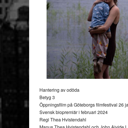
Hantering av odöda
Betyg 3
Öppningsfilm på Göteborgs filmfestival 26 j
Svensk biopremiär i februari 2024
Regi Thea Hvistendahl
Manus Thea Hvistendahl och John Ajvide L