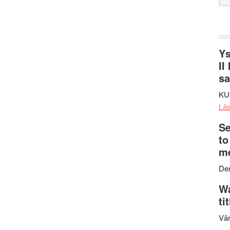
web
Ys
II
s
KU
Lä
Se
to
me
Den
Wa
ti
Vär