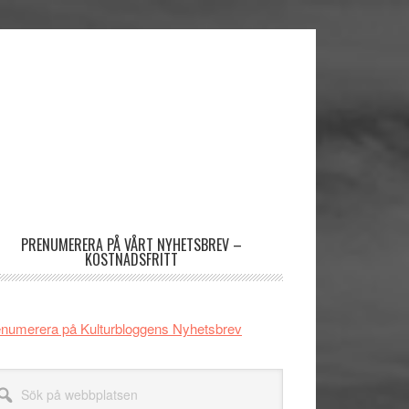
imärt
dofält
PRENUMERERA PÅ VÅRT NYHETSBREV –
KOSTNADSFRITT
numerera på Kulturbloggens Nyhetsbrev
k