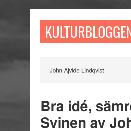
Hoppa
Hoppa
Hoppa
till
till
till
huvudinnehåll
det
sidfot
KULTURBLOGGE
primära
sidofältet
John Ajvide Lindqvist
Bra idé, säm
Svinen av Jo