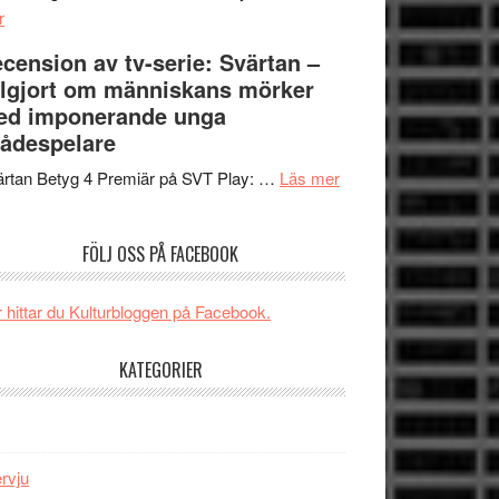
om
Edge
r
Nu
–
cension av tv-serie: Svärtan –
börjar
rolig
lgjort om människans mörker
valet
och
ed imponerande unga
synas
spännande
ådespelare
i
med
tv4
en
om
rtan Betyg 4 Premiär på SVT Play: …
Läs mer
med
Jackie
Recension
Vem
Chan
av
FÖLJ OSS PÅ FACEBOOK
kan
i
tv-
styra
storform
serie:
Mauri?
Svärtan
 hittar du Kulturbloggen på Facebook.
–
välgjort
KATEGORIER
om
människans
mörker
med
ervju
imponerande