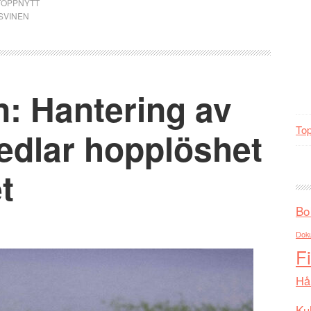
TOPPNYTT
SVINEN
n: Hantering av
Top
edlar hopplöshet
t
Bo
Dok
F
Hå
Kul