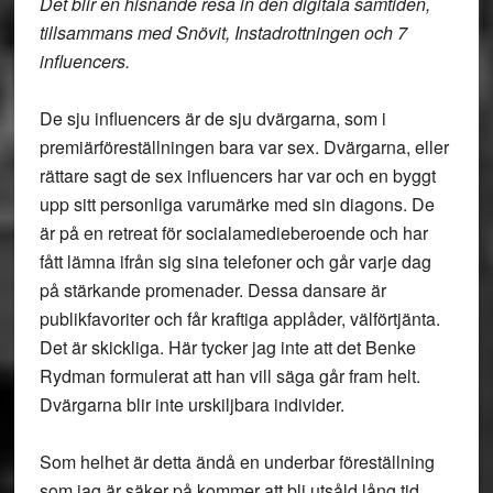
Det blir en hisnande resa in den digitala samtiden,
tillsammans med Snövit, Instadrottningen och 7
influencers.
De sju influencers är de sju dvärgarna, som i
premiärföreställningen bara var sex. Dvärgarna, eller
rättare sagt de sex influencers har var och en byggt
upp sitt personliga varumärke med sin diagons. De
är på en retreat för socialamedieberoende och har
fått lämna ifrån sig sina telefoner och går varje dag
på stärkande promenader. Dessa dansare är
publikfavoriter och får kraftiga applåder, välförtjänta.
Det är skickliga. Här tycker jag inte att det Benke
Rydman formulerat att han vill säga går fram helt.
Dvärgarna blir inte urskiljbara individer.
Som helhet är detta ändå en underbar föreställning
som jag är säker på kommer att bli utsåld lång tid.