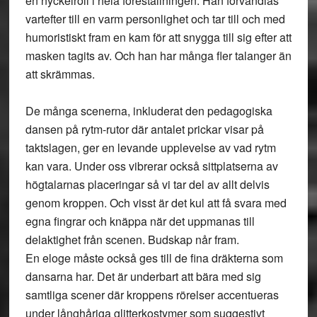
en nyckelroll i hela föreställningen. Han förvandlas
vartefter till en varm personlighet och tar till och med
humoristiskt fram en kam för att snygga till sig efter att
masken tagits av. Och han har många fler talanger än
att skrämmas.
De många scenerna, inkluderat den pedagogiska
dansen på rytm-rutor där antalet prickar visar på
taktslagen, ger en levande upplevelse av vad rytm
kan vara. Under oss vibrerar också sittplatserna av
högtalarnas placeringar så vi tar del av allt delvis
genom kroppen. Och visst är det kul att få svara med
egna fingrar och knäppa när det uppmanas till
delaktighet från scenen. Budskap når fram.
En eloge måste också ges till de fina dräkterna som
dansarna har. Det är underbart att bära med sig
samtliga scener där kroppens rörelser accentueras
under långhåriga glitterkostymer som suggestivt