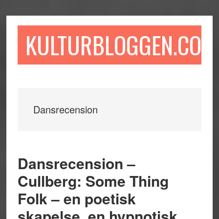
Hoppa
Hoppa
Hoppa
till
till
till
huvudinnehåll
det
sidfot
KULTURBLOGGEN.COM
primära
sidofältet
Dansrecension
Dansrecension –
Cullberg: Some Thing
Folk – en poetisk
skapelse, en hypnotisk