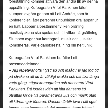
föreställning kommer att vara den andra lik av denna
uppsättning. Koreografen Virpi Pahkinen låter
slumpen avgöra genom att Leif Andrée, som är
konferencier, låter personer ur publiken dra lappar ur
en hatt. Lapparna bestämmer vilken ordning
musikstyckena ska spelas och till vilken färgsättning.
Slumpen avgör hur koreografi, musik och ljus ska
kombineras. Varje dansföreställning blir helt unik.
Koreografen Virpi Pahkinen berättar i ett
pressmeddelande:
– Jag repeterar ofta i tystnad och insåg när jag tog tid
på styckena att de är väldigt exakta och blir lika långa
varje gång, säger koreografen och dansaren Virpi
Pahkinen. Då föddes idén att låta dansens tid
utsättas för de två parametrarna ljus och musik utan
att kärnan går förlorad. Dansen förblir kvar i sitt eget
tempo, men fraseras så det passar in ännu bättre i