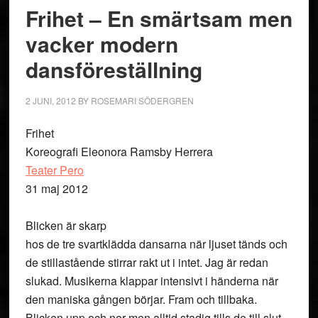
Frihet – En smärtsam men
vacker modern
dansföreställning
2 JUNI, 2012
BY
ROSEMARI SÖDERGREN
Frihet
Koreografi Eleonora Ramsby Herrera
Teater Pero
31 maj 2012
Blicken är skarp
hos de tre svartklädda dansarna när ljuset tänds och
de stillastående stirrar rakt ut i intet. Jag är redan
slukad. Musikerna klappar intensivt i händerna när
den maniska gången börjar. Fram och tillbaka.
Blicken upp och ner men alltid stadig tills de till slut