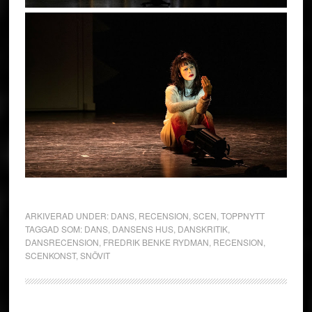
ARKIVERAD UNDER:
DANS
,
RECENSION
,
SCEN
,
TOPPNYTT
TAGGAD SOM:
DANS
,
DANSENS HUS
,
DANSKRITIK
,
DANSRECENSION
,
FREDRIK BENKE RYDMAN
,
RECENSION
,
SCENKONST
,
SNÖVIT