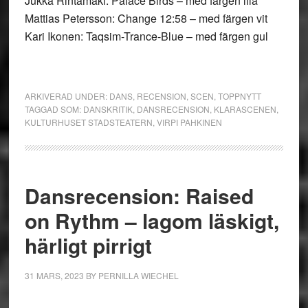
Jukka Rintamäki: Palace Birds – med färgen lila
Mattias Petersson: Change 12:58 – med färgen vit
Kari Ikonen: Taqsim-Trance-Blue – med färgen gul
ARKIVERAD UNDER:
DANS
,
RECENSION
,
SCEN
,
TOPPNYTT
TAGGAD SOM:
DANSKRITIK
,
DANSRECENSION
,
KLARASCENEN
,
KULTURHUSET STADSTEATERN
,
VIRPI PAHKINEN
Dansrecension: Raised
on Rythm – lagom läskigt,
härligt pirrigt
31 MARS, 2023
BY
PERNILLA WIECHEL