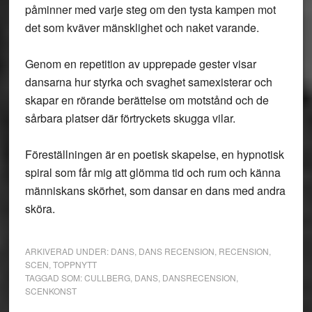
påminner med varje steg om den tysta kampen mot
det som kväver mänsklighet och naket varande.
Genom en repetition av upprepade gester visar
dansarna hur styrka och svaghet samexisterar och
skapar en rörande berättelse om motstånd och de
sårbara platser där förtryckets skugga vilar.
Föreställningen är en poetisk skapelse, en hypnotisk
spiral som får mig att glömma tid och rum och känna
människans skörhet, som dansar en dans med andra
sköra.
ARKIVERAD UNDER:
DANS
,
DANS RECENSION
,
RECENSION
,
SCEN
,
TOPPNYTT
TAGGAD SOM:
CULLBERG
,
DANS
,
DANSRECENSION
,
SCENKONST