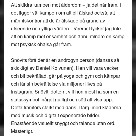
Att skildra kampen mot ålderdom – ja det når fram. I
det ligger väl kampen om att bli älskad också, att
människor tror att de är älskade på grund av
utseende och ytliga värden. Däremot tycker jag inte
att en kamp mot ensamhet och ännu mindre en kamp
mot psykisk ohälsa går fram.
Snövits förälder är en androgyn person (dansas så
skickligt av Daniel Koivunen). Hen vill vara vacker
och bli bekräftad, går på yoga och gym och kämpar
och får sin bekräftelse via miljoner likes på
Instagram. Snövit, dottern, vill hon mest ha som en
statussymbol, något gulligt och sött att visa upp.
Detta framförs starkt med dans, i färg, med kläderna,
med musik och digitalt exponerade bilder.
Enastående visuellt snyggt och talande utan ord.
Mästerligt.