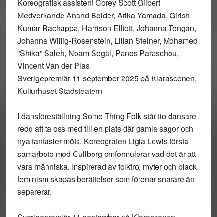
Koreografisk assistent Corey Scott Gilbert
Medverkande Anand Bolder, Arika Yamada, Girish
Kumar Rachappa, Harrison Elliott, Johanna Tengan,
Johanna Willig-Rosenstein, Lilian Steiner, Mohamed
”Shika” Saleh, Noam Segal, Panos Paraschou,
Vincent Van der Plas
Sverigepremiär 11 september 2025 på Klarascenen,
Kulturhuset Stadsteatern
I dansföreställning Some Thing Folk står tio dansare
redo att ta oss med till en plats där gamla sagor och
nya fantasier möts. Koreografen Ligia Lewis första
samarbete med Cullberg omformulerar vad det är att
vara människa. Inspirerad av folktro, myter och black
feminism skapas berättelser som förenar snarare än
separerar.
Sverigepremiär 11 september på Klarascenen,