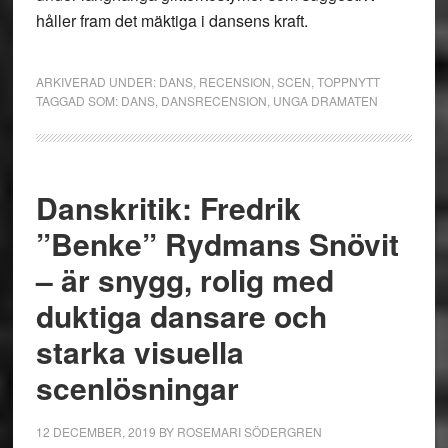
håller fram det mäktiga i dansens kraft.
ARKIVERAD UNDER:
DANS
,
RECENSION
,
SCEN
,
TOPPNYTT
TAGGAD SOM:
DANS
,
DANSRECENSION
,
UNGA DRAMATEN
Danskritik: Fredrik
”Benke” Rydmans Snövit
– är snygg, rolig med
duktiga dansare och
starka visuella
scenlösningar
12 DECEMBER, 2019
BY
ROSEMARI SÖDERGREN