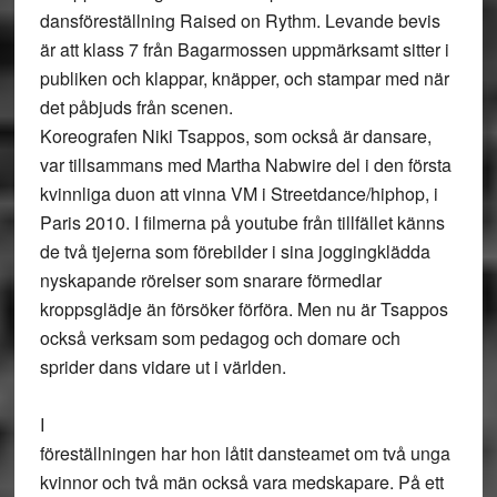
dansföreställning Raised on Rythm. Levande bevis
är att klass 7 från Bagarmossen uppmärksamt sitter i
publiken och klappar, knäpper, och stampar med när
det påbjuds från scenen.
Koreografen Niki Tsappos, som också är dansare,
var tillsammans med Martha Nabwire del i den första
kvinnliga duon att vinna VM i Streetdance/hiphop, i
Paris 2010. I filmerna på youtube från tillfället känns
de två tjejerna som förebilder i sina joggingklädda
nyskapande rörelser som snarare förmedlar
kroppsglädje än försöker förföra. Men nu är Tsappos
också verksam som pedagog och domare och
sprider dans vidare ut i världen.
I
föreställningen har hon låtit dansteamet om två unga
kvinnor och två män också vara medskapare. På ett