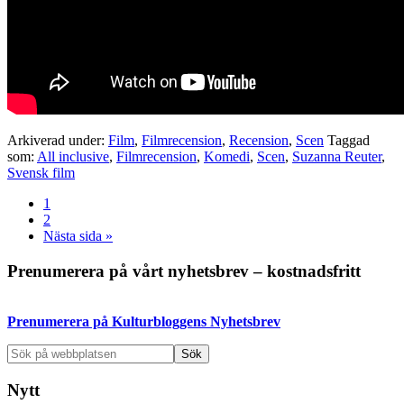
Arkiverad under:
Film
,
Filmrecension
,
Recension
,
Scen
Taggad
som:
All inclusive
,
Filmrecension
,
Komedi
,
Scen
,
Suzanna Reuter
,
Svensk film
Sida
1
Sida
2
Go
Nästa sida »
to
Primärt
Prenumerera på vårt nyhetsbrev – kostnadsfritt
sidofält
Prenumerera på Kulturbloggens Nyhetsbrev
Sök
på
webbplatsen
Nytt