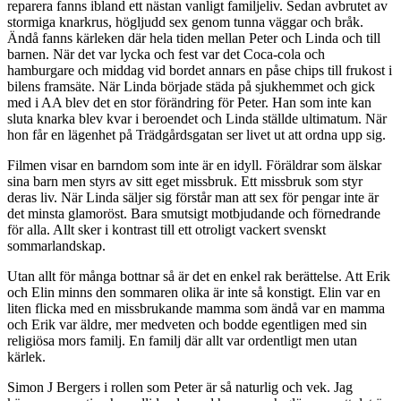
reparera fanns ibland ett nästan vanligt familjeliv. Sedan avbrutet av
stormiga knarkrus, högljudd sex genom tunna väggar och bråk.
Ändå fanns kärleken där hela tiden mellan Peter och Linda och till
barnen. När det var lycka och fest var det Coca-cola och
hamburgare och middag vid bordet annars en påse chips till frukost i
bilens framsäte. När Linda började städa på sjukhemmet och gick
med i AA blev det en stor förändring för Peter. Han som inte kan
sluta knarka blev kvar i beroendet och Linda ställde ultimatum. När
hon får en lägenhet på Trädgårdsgatan ser livet ut att ordna upp sig.
Filmen visar en barndom som inte är en idyll. Föräldrar som älskar
sina barn men styrs av sitt eget missbruk. Ett missbruk som styr
deras liv. När Linda säljer sig förstår man att sex för pengar inte är
det minsta glamoröst. Bara smutsigt motbjudande och förnedrande
för alla. Allt sker i kontrast till ett otroligt vackert svenskt
sommarlandskap.
Utan allt för många bottnar så är det en enkel rak berättelse. Att Erik
och Elin minns den sommaren olika är inte så konstigt. Elin var en
liten flicka med en missbrukande mamma som ändå var en mamma
och Erik var äldre, mer medveten och bodde egentligen med sin
religiösa mors familj. En familj där allt var ordentligt men utan
kärlek.
Simon J Bergers i rollen som Peter är så naturlig och vek. Jag