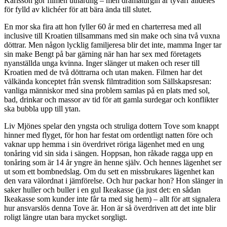
Karlsson gör filmen uthärdlig – men dramaturgin är tyvärr alldeles
för fylld av klichéer för att bära ända till slutet.
En mor ska fira att hon fyller 60 år med en charterresa med all
inclusive till Kroatien tillsammans med sin make och sina två vuxna
döttrar. Men någon lycklig familjeresa blir det inte, mamma Inger tar
sin make Bengt på bar gärning när han har sex med företagets
nyanställda unga kvinna. Inger slänger ut maken och reser till
Kroatien med de två döttrarna och utan maken. Filmen har det
välkända konceptet från svensk filmtradition som Sällskapsresan:
vanliga människor med sina problem samlas på en plats med sol,
bad, drinkar och massor av tid för att gamla surdegar och konflikter
ska bubbla upp till ytan.
Liv Mjönes spelar den yngsta och struliga dottern Tove som knappt
hinner med flyget, för hon har festat om ordentligt natten före och
vaknar upp hemma i sin överdrivet röriga lägenhet med en ung
tonåring vid sin sida i sängen. Hoppsan, hon råkade ragga upp en
tonåring som är 14 år yngre än henne själv. Och hennes lägenhet ser
ut som ett bombnedslag. Om du sett en missbrukares lägenhet kan
den vara välordnat i jämförelse. Och hur packar hon? Hon slänger in
saker huller och buller i en gul Ikeakasse (ja just det: en sådan
Ikeakasse som kunder inte får ta med sig hem) – allt för att signalera
hur ansvarslös denna Tove är. Hon är så överdriven att det inte blir
roligt längre utan bara mycket sorgligt.