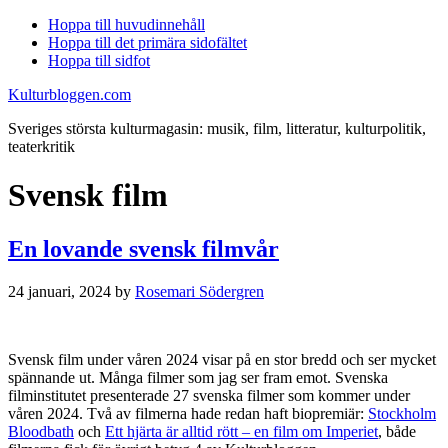
Hoppa till huvudinnehåll
Hoppa till det primära sidofältet
Hoppa till sidfot
Kulturbloggen.com
Sveriges största kulturmagasin: musik, film, litteratur, kulturpolitik,
teaterkritik
Svensk film
En lovande svensk filmvår
24 januari, 2024
by
Rosemari Södergren
Svensk film under våren 2024 visar på en stor bredd och ser mycket
spännande ut. Många filmer som jag ser fram emot. Svenska
filminstitutet presenterade 27 svenska filmer som kommer under
våren 2024. Två av filmerna hade redan haft biopremiär:
Stockholm
Bloodbath
och
Ett hjärta är alltid rött – en film om Imperiet
, både