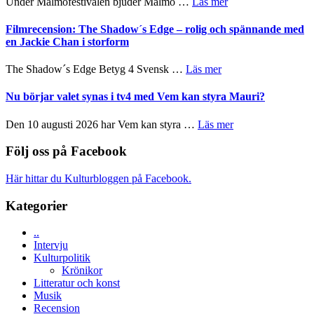
om
Under Malmöfestivalen bjuder Malmö …
Läs mer
tänka
och
Malmöfestivalen
på
Roland
bjuder
Filmrecension: The Shadow´s Edge – rolig och spännande med
Pöntinen
in
en Jackie Chan i storform
avslutar
till
Scensommar
sång,
om
The Shadow´s Edge Betyg 4 Svensk …
Läs mer
på
musik,
Filmrecension:
Artipelag
samtal
The
Nu börjar valet synas i tv4 med Vem kan styra Mauri?
och
Shadow
teater
´s
om
Den 10 augusti 2026 har Vem kan styra …
Läs mer
Edge
Nu
–
börjar
Följ oss på Facebook
rolig
valet
och
synas
Här hittar du Kulturbloggen på Facebook.
spännande
i
med
tv4
Kategorier
en
med
Jackie
Vem
Chan
..
kan
i
Intervju
styra
storform
Kulturpolitik
Mauri?
Krönikor
Litteratur och konst
Musik
Recension