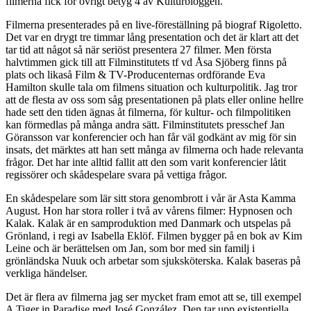
filmerna fick för övrigt betyg 4 av Kulturbloggen.
Filmerna presenterades på en live-föreställning på biograf Rigoletto.
Det var en drygt tre timmar lång presentation och det är klart att det
tar tid att något så när seriöst presentera 27 filmer. Men första
halvtimmen gick till att Filminstitutets tf vd Åsa Sjöberg finns på
plats och likaså Film & TV-Producenternas ordförande Eva
Hamilton skulle tala om filmens situation och kulturpolitik. Jag tror
att de flesta av oss som såg presentationen på plats eller online hellre
hade sett den tiden ägnas åt filmerna, för kultur- och filmpolitiken
kan förmedlas på många andra sätt. Filminstitutets presschef Jan
Göransson var konferencier och han får väl godkänt av mig för sin
insats, det märktes att han sett många av filmerna och hade relevanta
frågor. Det har inte alltid fallit att den som varit konferencier låtit
regissörer och skådespelare svara på vettiga frågor.
En skådespelare som lär sitt stora genombrott i vår är Asta Kamma
August. Hon har stora roller i två av vårens filmer: Hypnosen och
Kalak. Kalak är en samproduktion med Danmark och utspelas på
Grönland, i regi av Isabella Eklöf. Filmen bygger på en bok av Kim
Leine och är berättelsen om Jan, som bor med sin familj i
grönländska Nuuk och arbetar som sjuksköterska. Kalak baseras på
verkliga händelser.
Det är flera av filmerna jag ser mycket fram emot att se, till exempel
A Tiger in Paradise med José González. Den tar upp existentiella