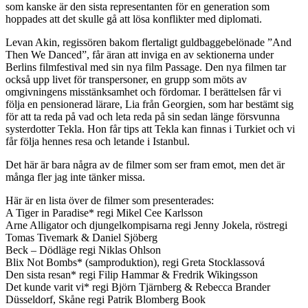
som kanske är den sista representanten för en generation som
hoppades att det skulle gå att lösa konflikter med diplomati.
Levan Akin, regissören bakom flertaligt guldbaggebelönade ”And
Then We Danced”, får äran att inviga en av sektionerna under
Berlins filmfestival med sin nya film Passage. Den nya filmen tar
också upp livet för transpersoner, en grupp som möts av
omgivningens misstänksamhet och fördomar. I berättelsen får vi
följa en pensionerad lärare, Lia från Georgien, som har bestämt sig
för att ta reda på vad och leta reda på sin sedan länge försvunna
systerdotter Tekla. Hon får tips att Tekla kan finnas i Turkiet och vi
får följa hennes resa och letande i Istanbul.
Det här är bara några av de filmer som ser fram emot, men det är
många fler jag inte tänker missa.
Här är en lista över de filmer som presenterades:
A Tiger in Paradise* regi Mikel Cee Karlsson
Arne Alligator och djungelkompisarna regi Jenny Jokela, röstregi
Tomas Tivemark & Daniel Sjöberg
Beck – Dödläge regi Niklas Ohlson
Blix Not Bombs* (samproduktion), regi Greta Stocklassová
Den sista resan* regi Filip Hammar & Fredrik Wikingsson
Det kunde varit vi* regi Björn Tjärnberg & Rebecca Brander
Düsseldorf, Skåne regi Patrik Blomberg Book