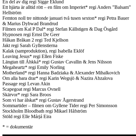
En del av dig regi Sigge Eklund
Ett hjärta är alltid rött – en film om Imperiet* regi Anders ”Balsam”
Hellström
Femton noll tre nittonde januari två tusen sexton* regi Petra Bauer
& Marius Dybwad Brandrud
Filmen om Kal P Dal* regi Stefan Källstigen & Dag Ösgård
Hypnosen regi Ernst De Geer
Håkan Bråkan 2 regi Ted Kjellson
Jakt regi Sarah Gyllenstierna
Kalak (samproduktion), regi Isabella Eklöf
Leaving Jesus* regi Ellen Fiske
Längtan till Áhkká* regi Gustav Cavallin & Jens Nilsson
Megaheartz* regi Emily Norling
Motherland* regi Hanna Badziaka & Alexander Mihalkovich
Om alla bara drar* regi Karin Wegsjö & Nazira Abzalova
Passage regi Levan Akin
Scapegoat regi Marcus Ovnell
Skärvor* regi Sara Broos
Som vi har älskat* regi Gustav Ågerstrand
Sommartider – filmen om Gyllene Tider regi Per Simonsson
Stockholm Bloodbath regi Mikael Håfström
Stöld regi Elle Márjá Eira
* = dokumentär