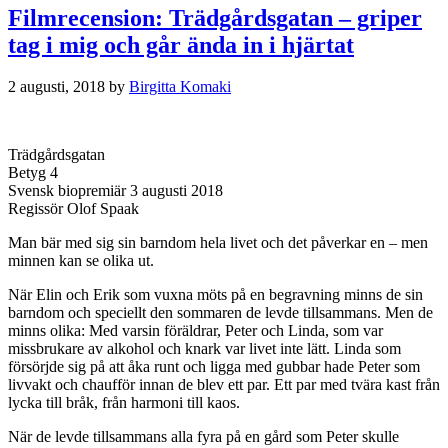
Filmrecension: Trädgårdsgatan – griper
tag i mig och går ända in i hjärtat
2 augusti, 2018
by
Birgitta Komaki
Trädgårdsgatan
Betyg 4
Svensk biopremiär 3 augusti 2018
Regissör Olof Spaak
Man bär med sig sin barndom hela livet och det påverkar en – men
minnen kan se olika ut.
När Elin och Erik som vuxna möts på en begravning minns de sin
barndom och speciellt den sommaren de levde tillsammans. Men de
minns olika: Med varsin föräldrar, Peter och Linda, som var
missbrukare av alkohol och knark var livet inte lätt. Linda som
försörjde sig på att åka runt och ligga med gubbar hade Peter som
livvakt och chaufför innan de blev ett par. Ett par med tvära kast från
lycka till bråk, från harmoni till kaos.
När de levde tillsammans alla fyra på en gård som Peter skulle