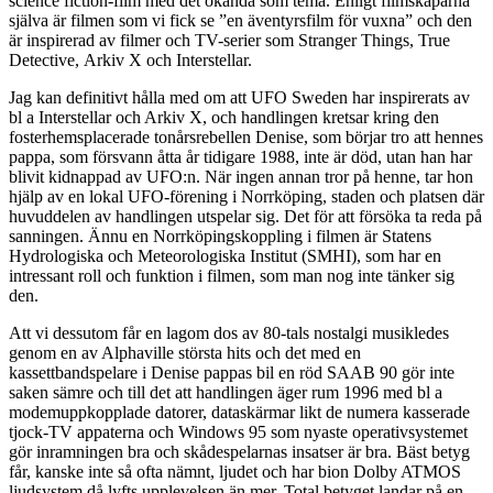
science fiction-film med det okända som tema. Enligt filmskaparna
själva är filmen som vi fick se ”en äventyrsfilm för vuxna” och den
är inspirerad av filmer och TV-serier som Stranger Things, True
Detective, Arkiv X och Interstellar.
Jag kan definitivt hålla med om att UFO Sweden har inspirerats av
bl a Interstellar och Arkiv X, och handlingen kretsar kring den
fosterhemsplacerade tonårsrebellen Denise, som börjar tro att hennes
pappa, som försvann åtta år tidigare 1988, inte är död, utan han har
blivit kidnappad av UFO:n. När ingen annan tror på henne, tar hon
hjälp av en lokal UFO-förening i Norrköping, staden och platsen där
huvuddelen av handlingen utspelar sig. Det för att försöka ta reda på
sanningen. Ännu en Norrköpingskoppling i filmen är Statens
Hydrologiska och Meteorologiska Institut (SMHI), som har en
intressant roll och funktion i filmen, som man nog inte tänker sig
den.
Att vi dessutom får en lagom dos av 80-tals nostalgi musikledes
genom en av Alphaville största hits och det med en
kassettbandspelare i Denise pappas bil en röd SAAB 90 gör inte
saken sämre och till det att handlingen äger rum 1996 med bl a
modemuppkopplade datorer, dataskärmar likt de numera kasserade
tjock-TV appaterna och Windows 95 som nyaste operativsystemet
gör inramningen bra och skådespelarnas insatser är bra. Bäst betyg
får, kanske inte så ofta nämnt, ljudet och har bion Dolby ATMOS
ljudsystem då lyfts upplevelsen än mer. Total betyget landar på en