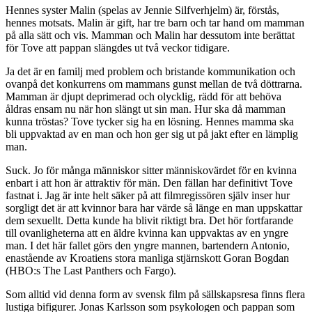
Hennes syster Malin (spelas av Jennie Silfverhjelm) är, förstås,
hennes motsats. Malin är gift, har tre barn och tar hand om mamman
på alla sätt och vis. Mamman och Malin har dessutom inte berättat
för Tove att pappan slängdes ut två veckor tidigare.
Ja det är en familj med problem och bristande kommunikation och
ovanpå det konkurrens om mammans gunst mellan de två döttrarna.
Mamman är djupt deprimerad och olycklig, rädd för att behöva
åldras ensam nu när hon slängt ut sin man. Hur ska då mamman
kunna tröstas? Tove tycker sig ha en lösning. Hennes mamma ska
bli uppvaktad av en man och hon ger sig ut på jakt efter en lämplig
man.
Suck. Jo för många människor sitter människovärdet för en kvinna
enbart i att hon är attraktiv för män. Den fällan har definitivt Tove
fastnat i. Jag är inte helt säker på att filmregissören själv inser hur
sorgligt det är att kvinnor bara har värde så länge en man uppskattar
dem sexuellt. Detta kunde ha blivit riktigt bra. Det hör fortfarande
till ovanligheterna att en äldre kvinna kan uppvaktas av en yngre
man. I det här fallet görs den yngre mannen, bartendern Antonio,
enastående av Kroatiens stora manliga stjärnskott Goran Bogdan
(HBO:s The Last Panthers och Fargo).
Som alltid vid denna form av svensk film på sällskapsresa finns flera
lustiga bifigurer. Jonas Karlsson som psykologen och pappan som