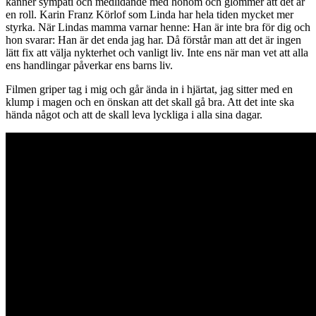
känner sympati och medlidande med honom och glömmer att det är
en roll. Karin Franz Körlof som Linda har hela tiden mycket mer
styrka. När Lindas mamma varnar henne: Han är inte bra för dig och
hon svarar: Han är det enda jag har. Då förstår man att det är ingen
lätt fix att välja nykterhet och vanligt liv. Inte ens när man vet att alla
ens handlingar påverkar ens barns liv.
Filmen griper tag i mig och går ända in i hjärtat, jag sitter med en
klump i magen och en önskan att det skall gå bra. Att det inte ska
hända något och att de skall leva lyckliga i alla sina dagar.