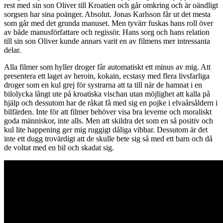
rest med sin son Oliver till Kroatien och går omkring och är oändligt
sorgsen har sina poänger. Absolut. Jonas Karlsson får ut det mesta
som går med det grunda manuset. Men tyvärr fuskas hans roll över
av både manusförfattare och regissör. Hans sorg och hans relation
till sin son Oliver kunde annars varit en av filmens mer intressanta
delar.
Alla filmer som hyller droger får automatiskt ett minus av mig. Att
presentera ett laget av heroin, kokain, ecstasy med flera livsfarliga
droger som en kul grej för systrarna att ta till när de hamnat i en
bilolycka långt ute på kroatiska vischan utan möjlighet att kalla på
hjälp och dessutom har de råkat få med sig en pojke i elvaårsåldern i
bilfärden. Inte för att filmer behöver visa bra leverne och moraliskt
goda människor, inte alls. Men att skildra det som en så positiv och
kul lite happening ger mig ruggigt dåliga vibbar. Dessutom är det
inte ett dugg trovärdigt att de skulle bete sig så med ett barn och då
de voltat med en bil och skadat sig.