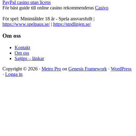
PayPal casino utan licens
För bäst guide till online casino rekommenderas
Casivo
För spel: Minimiålder 18 år - Spela ansvarsfullt |
https://www.spelpaus.se/
|
https://stodlinjen.se/
Footer
Om oss
Kontakt
Om oss
Sajtips – länkar
Copyright © 2026 ·
Metro Pro
on
Genesis Framework
·
WordPress
·
Logga in