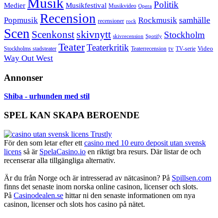
Musik
Politik
Musikfestival
Medier
Musikvideo
Opera
Recension
samhälle
Popmusik
Rockmusik
recensioner
rock
Scen
skivnytt
Scenkonst
Stockholm
skivrecension
Spotify
Teater
Teaterkritik
Video
Stockholms stadsteater
tv
Teaterrecension
TV-serie
Way Out West
Annonser
Shiba - urhunden med stil
SPEL KAN SKAPA BEROENDE
För den som letar efter ett
casino med 10 euro deposit utan svensk
licens
så är
SpelaCasino.io
en riktigt bra resurs. Där listar de och
recenserar alla tillgängliga alternativ.
Är du från Norge och är intresserad av nätcasinon? På
Spillsen.com
finns det senaste inom norska online casinon, licenser och slots.
På
Casinodealen.se
hittar ni den senaste informationen om nya
casinon, licenser och slots hos casino på nätet.