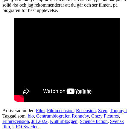
solid 4:a och jag rekommenderar att du går och ser filmen, på
biografen för bäst upplevelse.
Arkiverad under:
Film
,
Filmrecension
,
Recension
,
Scen
,
Toppnytt
Taggad som:
bio
,
Centrumbiografen Ronneby
,
Crazy Pictures
,
Filmrecension
,
Jul 2022
,
Kulturbloggen
,
Science fiction
,
Svensk
film
,
UFO Sweden