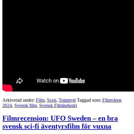
Arkiverad under:
Film
,
Scen
,
Toppnytt
Taggad som:
Filmvåren
2024
,
Svensk film
,
Svensk Filmindustri
Filmrecension: UFO Sweden – en bra
svensk sci-fi äventyrsfilm för vuxna