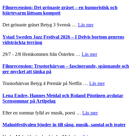
Grattis
Believe
nya
Shahab
Filmrecension: Det grönaste gräset – en humoristisk och
–
titlar
Mehrabi
hjärtevarm lättsam kompott
Vrach
i
till
Frankenshtey
årets
Filmstadens
–
om
Det grönaste gräset Betyg 3 Svensk …
Läs mer
filmprogram
Kulturs
med
Filmrecension:
stipendium
Fox
Det
Ystad Sweden Jazz Festival 2026 – I Delvis bortom genrens
Mulder
grönaste
vidsträckta terräng
och
gräset
Dana
–
om
29/7 - 2/8 Hemkommen från Österlen …
Läs mer
Scully
en
Ystad
humoristisk
Sweden
Filmrecension: Trustorhärvan – fascinerande, spännande och
och
Jazz
ger mycket att tänka på
hjärtevarm
Festival
lättsam
2026
om
Trustorhärvan Betyg 4 Premiär på Netflix …
Läs mer
kompott
–
Filmrecension:
I
Trustorhärvan
Lena Endre, Hannes Meidal och Roland Pöntinen avslutar
Delvis
–
Scensommar på Artipelag
bortom
fascinerande,
genrens
spännande
om
Efter en sommar fylld av musik, poesi …
Läs mer
vidsträckta
och
Lena
terräng
ger
Endre,
Malmöfestivalen bjuder in till sång, musik, samtal och teater
mycket
Hannes
att
Meidal