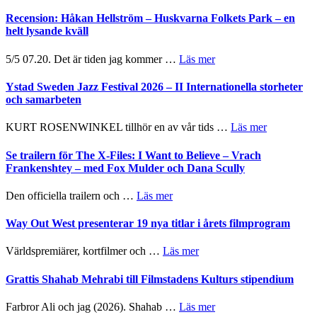
Recension: Håkan Hellström – Huskvarna Folkets Park – en
helt lysande kväll
om
5/5 07.20. Det är tiden jag kommer …
Läs mer
Recension:
Håkan
Ystad Sweden Jazz Festival 2026 – II Internationella storheter
Hellström
och samarbeten
–
Huskvarna
om
KURT ROSENWINKEL tillhör en av vår tids …
Läs mer
Folkets
Ystad
Park
Sweden
Se trailern för The X-Files: I Want to Believe – Vrach
–
Jazz
Frankenshtey – med Fox Mulder och Dana Scully
en
Festival
helt
2026
om
Den officiella trailern och …
Läs mer
lysande
–
Se
kväll
II
trailern
Way Out West presenterar 19 nya titlar i årets filmprogram
Internatione
för
storheter
The
om
Världspremiärer, kortfilmer och …
Läs mer
och
X-
Way
samarbeten
Files:
Out
Grattis Shahab Mehrabi till Filmstadens Kulturs stipendium
I
West
Want
presenterar
om
Farbror Ali och jag (2026). Shahab …
Läs mer
to
19