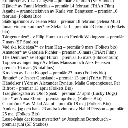
Euphoria* av Lisa Langseth – premiär 2 februari (SF Studios)
Hjärtat* av Fanni Metelius – premiär 14 februari (TriArt Film)
Agatha – granndetektiven av Karla von Bengtsson – premiär 16
februari (Folkets Bio)
Stålkrigarinnor av Jelena Mila – premiär 18 februari (Jelena Mila)
Innan vintern kommer* av Stefan Jarl – premiär 23 februari (Folkets
bio)
Tårtgeneralen* av Filip Hammar och Fredrik Wikingsson – premiär
7 mars (SF Studios)
Vad ska folk säga?* av Iram Haq – premiär 9 mars (Folkets bio)
Amatörer* av Gabriela Pichler – premiär 16 mars (TriArt Film)
The Deminer* av Hogir Hirori – premiär 16 mars (Filmcentrum)
Toppen av ingenting? Av Måns Månsson och Alex Petersén –
premiär 16 mars (Njutafilms)
Krocken av Lena Koppel – premiär 23 mars (Folkets bio)
Jimmie* av Jesper Ganslandt – premiär 13 april (TriArt Film)
Händelser i Ydre av Alexander Rynéus, Malla Grapengiesser, Per
Bifrost – premiär 13 april (Folkets Bio)
Trädgårdsgatan av Olof Spaak – premiär 27 april (Lucky Dogs)
Lida* av Anna Eborn – premiär april/maj (Folkets Bio)
Charmören* av Milad Alami – premiär 18 maj (Folkets Bio)
Anders, jag och hans 23 andra kvinnor av Nahid Persson – premiär
25 maj (Folkets Bio)
Lasse-Maja det första mysteriet* av Josephine Bornebusch –
premiär juni (SF Studios)