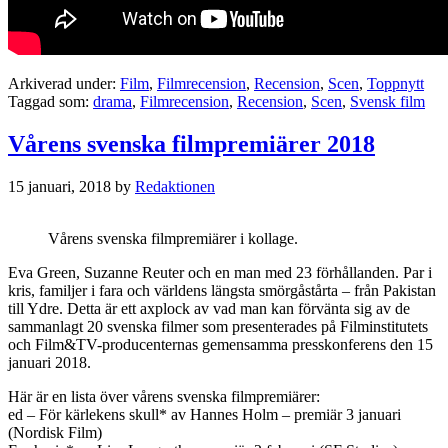
Arkiverad under:
Film
,
Filmrecension
,
Recension
,
Scen
,
Toppnytt
Taggad som:
drama
,
Filmrecension
,
Recension
,
Scen
,
Svensk film
Vårens svenska filmpremiärer 2018
15 januari, 2018
by
Redaktionen
Vårens svenska filmpremiärer i kollage.
Eva Green, Suzanne Reuter och en man med 23 förhållanden. Par i
kris, familjer i fara och världens längsta smörgåstårta – från Pakistan
till Ydre. Detta är ett axplock av vad man kan förvänta sig av de
sammanlagt 20 svenska filmer som presenterades på Filminstitutets
och Film&TV-producenternas gemensamma presskonferens den 15
januari 2018.
Här är en lista över vårens svenska filmpremiärer:
ed – För kärlekens skull* av Hannes Holm – premiär 3 januari
(Nordisk Film)