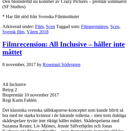
Den blomstertid nu kommer av Crazy Pictures – premiär sommaren
(SF Studios)
* Har fått stöd från Svenska Filminstitutet
Arkiverad under:
Film
,
Scen
Taggad som:
Filmpremiären
,
Scen
,
Svensk film
,
Våren 2018
Filmrecension: All Inclusive – håller inte
måttet
8 november, 2017
by
Rosemari Södergren
All Inclusive
Betyg 2
Biopremiär 10 november 2017
Regi Karin Fahlén
Det klassiska svenska sällskapsrese-konceptet som kunde blivit så
bra med tre starka kvinnor i de bärande rollerna – men trots duktiga
skådespelare tyvärr inte riktigt håller måttet. Skådespelarna med
Suzanna Reuter, Liv Mjönes, Jennie Silfverhjelm och Jonas