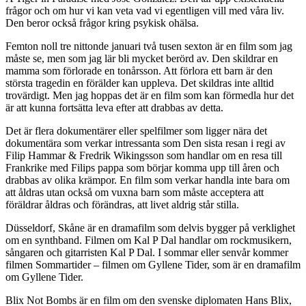
frågor och om hur vi kan veta vad vi egentligen vill med våra liv.
Den beror också frågor kring psykisk ohälsa.
Femton noll tre nittonde januari två tusen sexton är en film som jag
måste se, men som jag lär bli mycket berörd av. Den skildrar en
mamma som förlorade en tonårsson. Att förlora ett barn är den
största tragedin en förälder kan uppleva. Det skildras inte alltid
trovärdigt. Men jag hoppas det är en film som kan förmedla hur det
är att kunna fortsätta leva efter att drabbas av detta.
Det är flera dokumentärer eller spelfilmer som ligger nära det
dokumentära som verkar intressanta som Den sista resan i regi av
Filip Hammar & Fredrik Wikingsson som handlar om en resa till
Frankrike med Filips pappa som börjar komma upp till åren och
drabbas av olika krämpor. En film som verkar handla inte bara om
att åldras utan också om vuxna barn som måste acceptera att
föräldrar åldras och förändras, att livet aldrig står stilla.
Düsseldorf, Skåne är en dramafilm som delvis bygger på verklighet
om en synthband. Filmen om Kal P Dal handlar om rockmusikern,
sångaren och gitarristen Kal P Dal. I sommar eller senvår kommer
filmen Sommartider – filmen om Gyllene Tider, som är en dramafilm
om Gyllene Tider.
Blix Not Bombs är en film om den svenske diplomaten Hans Blix,