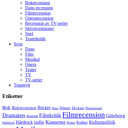
Bokrecension
Dans recension
Filmrecension
Operarecension
Recension av TV-serier
Skivrecensioner
Spel
Teaterkritik
Scen
Dans
Film
Musikal
Opera
Teater
TV
TV-serier
Toppnytt
Etiketter
Bok
Bokrecension
Böcker
Deckare
Debaser
Dokumentär
Dans
Filmrecension
Dramaten
Filmkritik
Göteborg
ekonomi
Konserter
Hårdrock
indie
Kulturpolitik
Kultur
Konst
Hultsfred