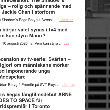
på
bjuder
Roland
ge – rolig och spännande med
in
Pöntinen
 Jackie Chan i storform
till
avslutar
om
sång,
Scensommar
e Shadow´s Edge Betyg 4 Svensk …
Läs mer
Filmrecension:
musik,
på
 börjar valet synas i tv4 med
The
samtal
Artipelag
m kan styra Mauri?
Shadow
och
´s
teater
 10 augusti 2026 har Vem kan styra …
Läs
om
Edge
r
Nu
–
cension av tv-serie: Svärtan –
börjar
rolig
lgjort om människans mörker
valet
och
ed imponerande unga
synas
spännande
ådespelare
i
med
tv4
en
om
rtan Betyg 4 Premiär på SVT Play: …
Läs mer
med
Jackie
Recension
rs Vegas långfilmsdebut ARNE
Vem
Chan
av
OES TO SPACE får
kan
i
tv-
rldspremiär i Toronto
styra
storform
serie: