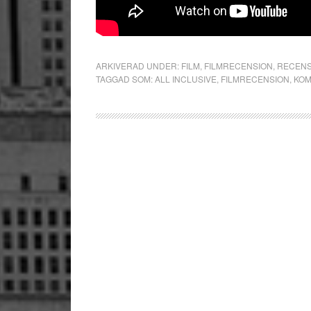
ARKIVERAD UNDER:
FILM
,
FILMRECENSION
,
RECENS
TAGGAD SOM:
ALL INCLUSIVE
,
FILMRECENSION
,
KOM