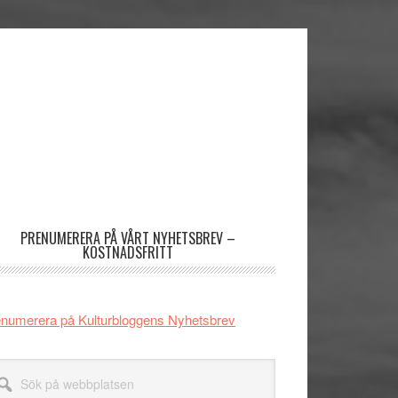
imärt
dofält
PRENUMERERA PÅ VÅRT NYHETSBREV –
KOSTNADSFRITT
numerera på Kulturbloggens Nyhetsbrev
k