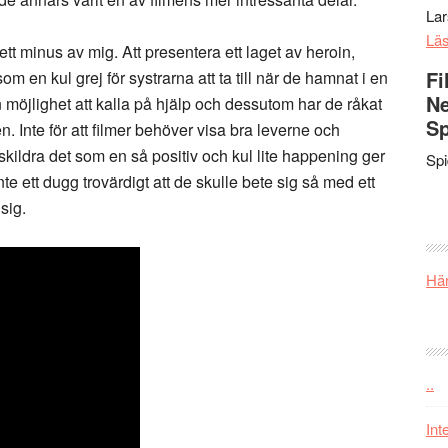
La
Lä
ett minus av mig. Att presentera ett laget av heroin,
Fi
om en kul grej för systrarna att ta till när de hamnat i en
Ne
n möjlighet att kalla på hjälp och dessutom har de råkat
Sp
n. Inte för att filmer behöver visa bra leverne och
skildra det som en så positiv och kul lite happening ger
Sp
te ett dugg trovärdigt att de skulle bete sig så med ett
sig.
Här
..
Int