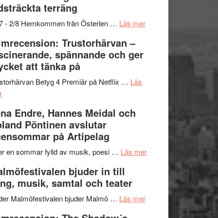
dsträckta terräng
gräset
–
om
/7 - 2/8 Hemkommen från Österlen …
Läs mer
en
Ystad
lmrecension: Trustorhärvan –
humoristisk
Sweden
scinerande, spännande och ger
och
Jazz
cket att tänka på
hjärtevarm
Festival
lättsam
2026
storhärvan Betyg 4 Premiär på Netflix …
Läs
om
kompott
–
r
Filmrecension:
I
na Endre, Hannes Meidal och
Trustorhärvan
Delvis
land Pöntinen avslutar
–
bortom
ensommar på Artipelag
fascinerande,
genrens
spännande
vidsträckta
om
er en sommar fylld av musik, poesi …
Läs mer
och
terräng
Lena
lmöfestivalen bjuder in till
ger
Endre,
ng, musik, samtal och teater
mycket
Hannes
att
om
Meidal
der Malmöfestivalen bjuder Malmö …
Läs mer
tänka
Malmöfestivalen
och
lmrecension: The Shadow´s