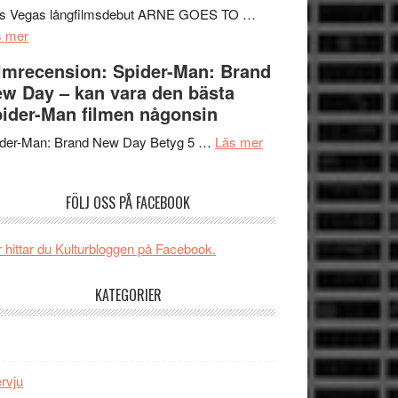
Mauri?
Svärtan
rs Vegas långfilmsdebut ARNE GOES TO …
om
–
s mer
Lars
välgjort
lmrecension: Spider-Man: Brand
Vegas
om
w Day – kan vara den bästa
långfilmsdebut
människans
ider-Man filmen någonsin
ARNE
mörker
GOES
om
med
ider-Man: Brand New Day Betyg 5 …
Läs mer
TO
Filmrecension:
imponerande
SPACE
Spider-
unga
FÖLJ OSS PÅ FACEBOOK
får
Man:
skådespelare
världspremiär
Brand
i
New
 hittar du Kulturbloggen på Facebook.
Toronto
Day
–
KATEGORIER
kan
vara
den
bästa
ervju
Spider-