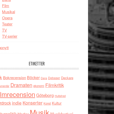
Film
Musikal
Opera
Teater
TV
TV-serier
pnytt
ETIKETTER
k
Böcker
Bokrecension
Deckare
Debaser
Dans
Dramaten
Filmkritik
umentär
ekonomi
ilmrecension
Göteborg
Hultsfred
indie
Konserter
rdrock
Kultur
Konst
Musik
turpolitik
Musikfestival
Medier