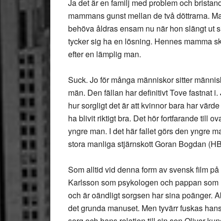
Ja det är en familj med problem och brist
mammans gunst mellan de två döttrarna. Mam
behöva åldras ensam nu när hon slängt ut
tycker sig ha en lösning. Hennes mamma ska
efter en lämplig man.
Suck. Jo för många människor sitter människov
män. Den fällan har definitivt Tove fastnat i. 
hur sorgligt det är att kvinnor bara har vär
ha blivit riktigt bra. Det hör fortfarande til
yngre man. I det här fallet görs den yngre
stora manliga stjärnskott Goran Bogdan (H
Som alltid vid denna form av svensk film på s
Karlsson som psykologen och pappan som res
och är oändligt sorgsen har sina poänger. A
det grunda manuset. Men tyvärr fuskas hans 
sorg och hans relation till sin son Oliver ku