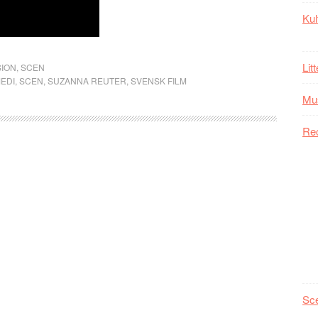
Kul
Lit
ION
,
SCEN
EDI
,
SCEN
,
SUZANNA REUTER
,
SVENSK FILM
Mu
Re
Sc