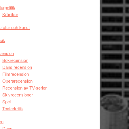
Man
turpolitik
filmen
Krönikor
någonsin
teratur och konst
sik
cension
Bokrecension
Dans recension
Filmrecension
Operarecension
Recension av TV-serier
Skivrecensioner
Spel
Teaterkritik
en
Dans