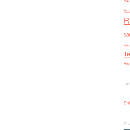
Mus
R
sa
skiv
Te
Vid
Shi