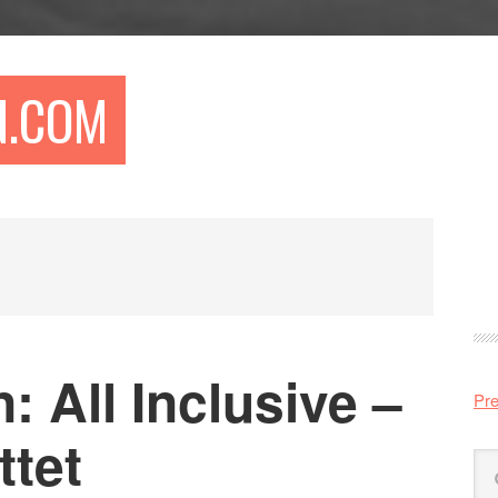
N.COM
Pr
si
: All Inclusive –
Pre
ttet
Sö
på