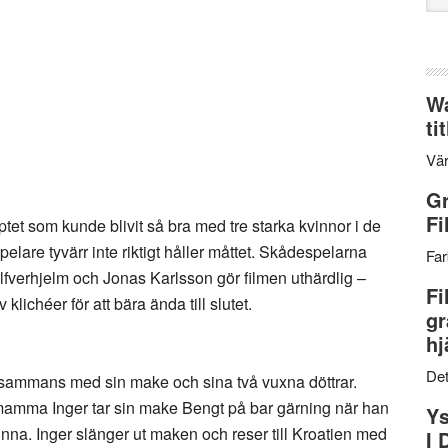
web
Wa
ti
Vär
Gr
Fi
et som kunde blivit så bra med tre starka kvinnor i de
elare tyvärr inte riktigt håller måttet. Skådespelarna
Far
fverhjelm och Jonas Karlsson gör filmen uthärdlig –
Fi
 klichéer för att bära ända till slutet.
gr
hj
Det
tillsammans med sin make och sina två vuxna döttrar.
, mamma Inger tar sin make Bengt på bar gärning när han
Ys
nna. Inger slänger ut maken och reser till Kroatien med
I 