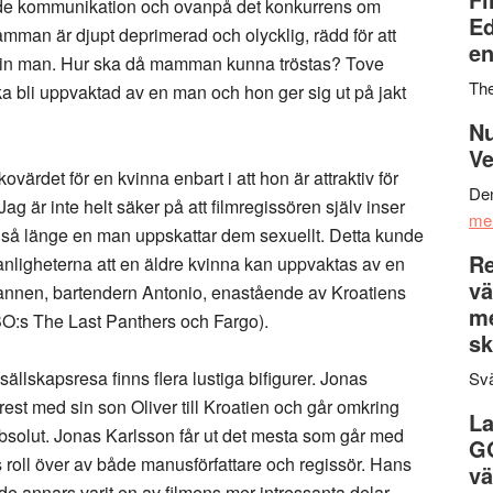
ande kommunikation och ovanpå det konkurrens om
Ed
man är djupt deprimerad och olycklig, rädd för att
en
 sin man. Hur ska då mamman kunna tröstas? Tove
Th
 bli uppvaktad av en man och hon ger sig ut på jakt
Nu
Ve
ärdet för en kvinna enbart i att hon är attraktiv för
Den
Jag är inte helt säker på att filmregissören själv inser
me
de så länge en man uppskattar dem sexuellt. Detta kunde
Re
l ovanligheterna att en äldre kvinna kan uppvaktas av en
vä
 mannen, bartendern Antonio, enastående av Kroatiens
m
BO:s The Last Panthers och Fargo).
sk
ällskapsresa finns flera lustiga bifigurer. Jonas
Svä
t med sin son Oliver till Kroatien och går omkring
La
bsolut. Jonas Karlsson får ut det mesta som går med
G
roll över av både manusförfattare och regissör. Hans
vä
nde annars varit en av filmens mer intressanta delar.