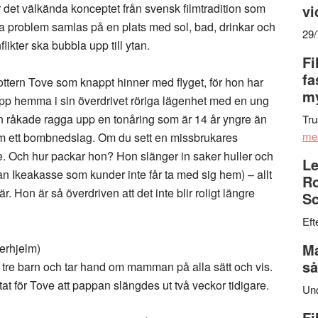
 det välkända konceptet från svensk filmtradition som
vi
 problem samlas på en plats med sol, bad, drinkar och
29
likter ska bubbla upp till ytan.
Fi
fa
ottern Tove som knappt hinner med flyget, för hon har
my
 upp hemma i sin överdrivet röriga lägenhet med en ung
on råkade ragga upp en tonåring som är 14 år yngre än
Tru
me
om ett bombnedslag. Om du sett en missbrukares
e. Och hur packar hon? Hon slänger in saker huller och
Le
dan Ikeakasse som kunder inte får ta med sig hem) – allt
Ro
. Hon är så överdriven att det inte blir roligt längre
Sc
Eft
Ma
erhjelm)
så
ar tre barn och tar hand om mamman på alla sätt och vis.
 för Tove att pappan slängdes ut två veckor tidigare.
Un
Fi