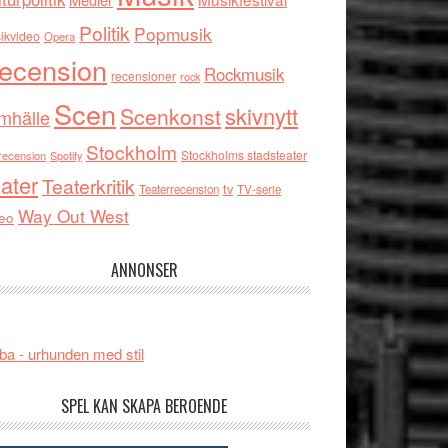
Politik
Popmusik
ikvideo
Opera
ecension
Rockmusik
recensioner
rock
Scen
skivnytt
Scenkonst
mhälle
Stockholm
Stockholms stadsteater
recension
Spotify
ater
Teaterkritik
tv
Teaterrecension
TV-serie
Way Out West
eo
ANNONSER
ba - urhunden med stil
SPEL KAN SKAPA BEROENDE