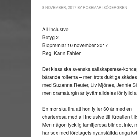
8 NOVEMBER, 2017
BY
ROSEMARI SÖDERGREN
All Inclusive
Betyg 2
Biopremiär 10 november 2017
Regi Karin Fahlén
Det klassiska svenska sällskapsrese-koncept
bärande rollerna – men trots duktiga skådesp
med Suzanna Reuter, Liv Mjönes, Jennie Sil
men dramaturgin är tyvärr alldeles för fylld av
En mor ska fira att hon fyller 60 år med en
charterresa med all inclusive till Kroatien 
Men någon lycklig familjeresa blir det inte
har sex med företagets nyanställda unga kvi