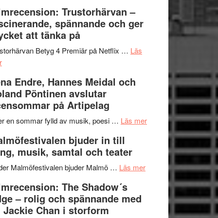
Dana
en
Ystad
lmrecension: Trustorhärvan –
Scully
humoristisk
Sweden
scinerande, spännande och ger
och
Jazz
cket att tänka på
hjärtevarm
Festival
lättsam
2026
storhärvan Betyg 4 Premiär på Netflix …
Läs
om
kompott
–
r
Filmrecension:
I
na Endre, Hannes Meidal och
Trustorhärvan
Delvis
land Pöntinen avslutar
–
bortom
ensommar på Artipelag
fascinerande,
genrens
spännande
vidsträckta
om
er en sommar fylld av musik, poesi …
Läs mer
och
terräng
Lena
lmöfestivalen bjuder in till
ger
Endre,
ng, musik, samtal och teater
mycket
Hannes
att
om
Meidal
der Malmöfestivalen bjuder Malmö …
Läs mer
tänka
Malmöfestivalen
och
lmrecension: The Shadow´s
på
bjuder
Roland
ge – rolig och spännande med
in
Pöntinen
 Jackie Chan i storform
till
avslutar