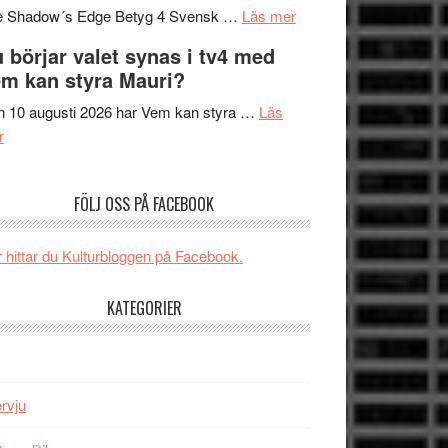
om
sång,
Scensommar
e Shadow´s Edge Betyg 4 Svensk …
Läs mer
Filmrecension:
musik,
på
 börjar valet synas i tv4 med
The
samtal
Artipelag
m kan styra Mauri?
Shadow
och
´s
teater
 10 augusti 2026 har Vem kan styra …
Läs
om
Edge
r
Nu
–
börjar
rolig
FÖLJ OSS PÅ FACEBOOK
valet
och
synas
spännande
i
med
 hittar du Kulturbloggen på Facebook.
tv4
en
med
Jackie
KATEGORIER
Vem
Chan
kan
i
styra
storform
Mauri?
ervju