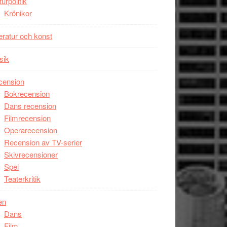
turpolitik
Krönikor
teratur och konst
sik
cension
Bokrecension
Dans recension
Filmrecension
Operarecension
Recension av TV-serier
Skivrecensioner
Spel
Teaterkritik
en
Dans
Film