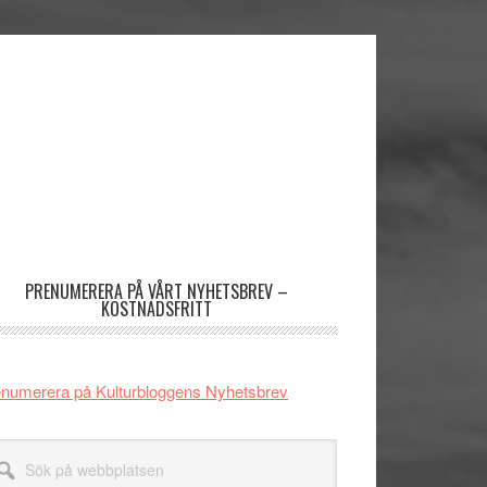
imärt
dofält
PRENUMERERA PÅ VÅRT NYHETSBREV –
KOSTNADSFRITT
numerera på Kulturbloggens Nyhetsbrev
k