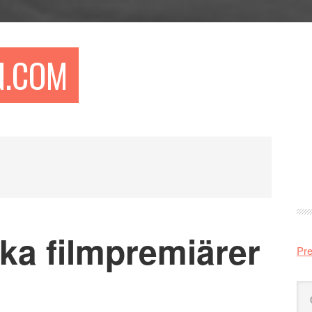
N.COM
Pr
si
ka filmpremiärer
Pre
Sö
på