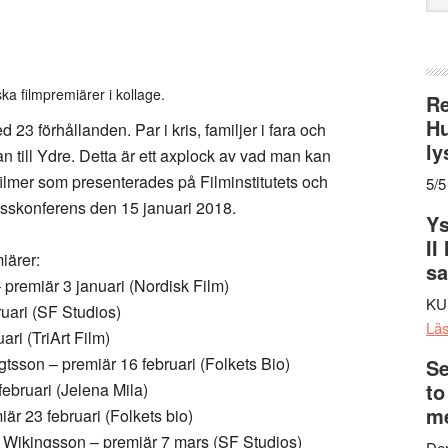
web
a filmpremiärer i kollage.
Re
Hu
 förhållanden. Par i kris, familjer i fara och
ly
n till Ydre. Detta är ett axplock av vad man kan
ilmer som presenterades på Filminstitutets och
5/5
konferens den 15 januari 2018.
Ys
II
iärer:
s
premiär 3 januari (Nordisk Film)
KU
uari (SF Studios)
Lä
ari (TriArt Film)
tsson – premiär 16 februari (Folkets Bio)
Se
to
februari (Jelena Mila)
me
är 23 februari (Folkets bio)
 Wikingsson – premiär 7 mars (SF Studios)
Den