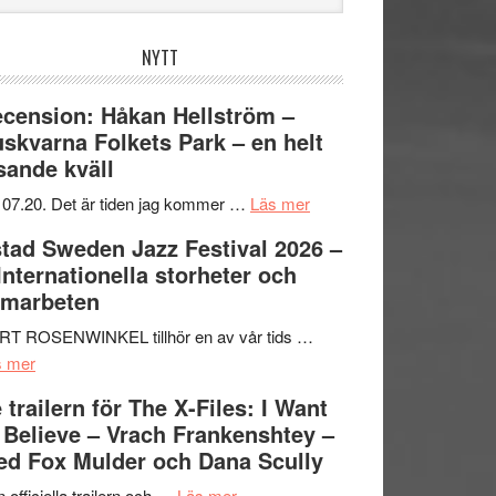
bplatsen
NYTT
cension: Håkan Hellström –
skvarna Folkets Park – en helt
sande kväll
om
 07.20. Det är tiden jag kommer …
Läs mer
Recension:
tad Sweden Jazz Festival 2026 –
Håkan
 Internationella storheter och
Hellström
amarbeten
–
Huskvarna
RT ROSENWINKEL tillhör en av vår tids …
om
Folkets
s mer
Ystad
Park
 trailern för The X-Files: I Want
Sweden
–
 Believe – Vrach Frankenshtey –
Jazz
en
d Fox Mulder och Dana Scully
Festival
helt
2026
om
lysande
 officiella trailern och …
Läs mer