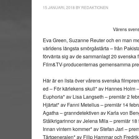
15 JANUARI, 2018
BY
REDAKTIONEN
Vårens svensk
Eva Green, Suzanne Reuter och en man med 23
världens längsta smörgåstårta – från Pakista
förvänta sig av de sammanlagt 20 svenska f
Film&TV-producenternas gemensamma press
Här är en lista över vårens svenska filmprem
ed – För kärlekens skull* av Hannes Holm – 
Euphoria* av Lisa Langseth – premiär 2 febr
Hjärtat* av Fanni Metelius – premiär 14 febru
Agatha – granndetektiven av Karla von Beng
Stålkrigarinnor av Jelena Mila – premiär 18 
Innan vintern kommer* av Stefan Jarl – premi
Tårtgeneralen* av Filip Hammar och Fredrik