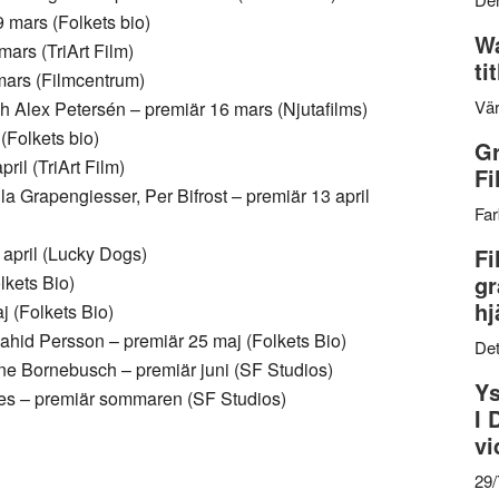
 mars (Folkets bio)
Wa
mars (TriArt Film)
ti
mars (Filmcentrum)
Vär
Alex Petersén – premiär 16 mars (Njutafilms)
(Folkets bio)
Gr
il (TriArt Film)
Fi
a Grapengiesser, Per Bifrost – premiär 13 april
Far
april (Lucky Dogs)
Fi
gr
lkets Bio)
hj
 (Folkets Bio)
ahid Persson – premiär 25 maj (Folkets Bio)
Det
ine Bornebusch – premiär juni (SF Studios)
Ys
es – premiär sommaren (SF Studios)
I 
vi
29