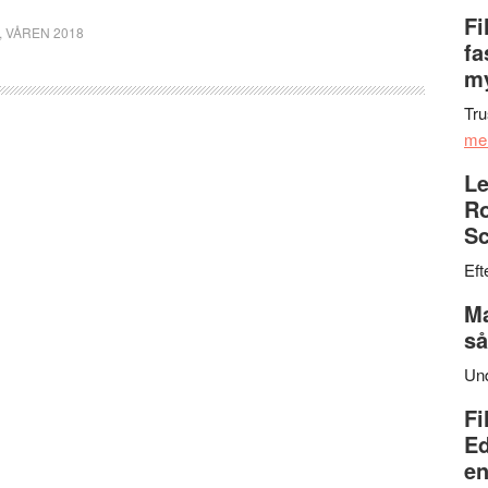
Fi
,
VÅREN 2018
fa
my
Tru
me
Le
Ro
Sc
Eft
Ma
så
Un
Fi
Ed
en