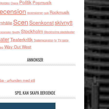
Politik
Popmusik
ikvideo
Opera
ecension
Rockmusik
recensioner
rock
Scen
skivnytt
Scenkonst
mhälle
Stockholm
Stockholms stadsteater
recension
Spotify
ater
Teaterkritik
tv
Teaterrecension
TV-serie
Way Out West
eo
ANNONSER
ba - urhunden med stil
SPEL KAN SKAPA BEROENDE