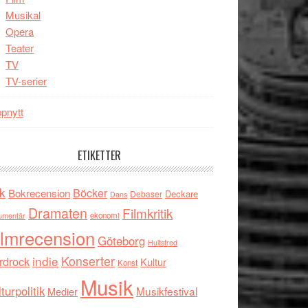
Musikal
Opera
Teater
TV
TV-serier
pnytt
ETIKETTER
k
Böcker
Bokrecension
Deckare
Debaser
Dans
Dramaten
Filmkritik
umentär
ekonomi
ilmrecension
Göteborg
Hultsfred
indie
Konserter
rdrock
Kultur
Konst
Musik
turpolitik
Musikfestival
Medier