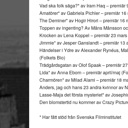
Vad ska folk säga?* av Iram Haq – premiär 9
Amatörer* av Gabriela Pichler – premiär 16 
The Deminer* av Hogir Hirori – premiär 16 
Toppen av ingenting? Av Måns Månsson och 
Krocken av Lena Koppel – premiär 23 mars 
Jimmie* av Jesper Ganslandt – premiär 13 apr
Händelser i Ydre av Alexander Rynéus, Mall
(Folkets Bio)
Trädgårdsgatan av Olof Spaak – premiär 27 
Lida* av Anna Eborn – premiär april/maj (Fo
Charmören* av Milad Alami – premiär 18 maj
Anders, jag och hans 23 andra kvinnor av N
Lasse-Maja det första mysteriet* av Joseph
Den blomstertid nu kommer av Crazy Pictur
* Har fått stöd från Svenska Filminstitutet