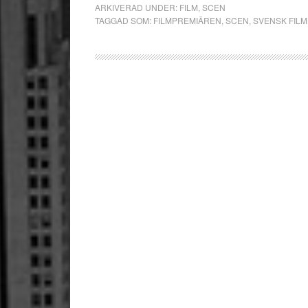
ARKIVERAD UNDER:
FILM
,
SCEN
TAGGAD SOM:
FILMPREMIÄREN
,
SCEN
,
SVENSK FILM