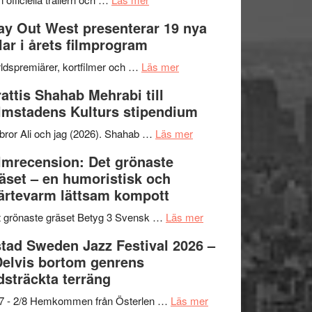
–
Se
kväll
y Out West presenterar 19 nya
II
trailern
tlar i årets filmprogram
Internationella
för
storheter
The
om
ldspremiärer, kortfilmer och …
Läs mer
och
X-
Way
attis Shahab Mehrabi till
samarbeten
Files:
Out
lmstadens Kulturs stipendium
I
West
Want
presenterar
om
bror Ali och jag (2026). Shahab …
Läs mer
to
19
Grattis
lmrecension: Det grönaste
Believe
nya
Shahab
äset – en humoristisk och
–
titlar
Mehrabi
ärtevarm lättsam kompott
Vrach
i
till
Frankenshtey
årets
Filmstadens
om
 grönaste gräset Betyg 3 Svensk …
Läs mer
–
filmprogram
Kulturs
Filmrecension:
tad Sweden Jazz Festival 2026 –
med
stipendium
Det
Delvis bortom genrens
Fox
grönaste
dsträckta terräng
Mulder
gräset
och
–
om
/7 - 2/8 Hemkommen från Österlen …
Läs mer