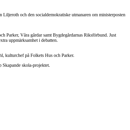
hn Liljeroth och den socialdemokratiske utmanaren om ministerposten
 och Parker, Våra gårdar samt Bygdegårdarnas Riksförbund. Just
 extra uppmärksamhet i debatten.
ahl, kulturchef på Folkets Hus och Parker.
p Skapande skola-projektet.