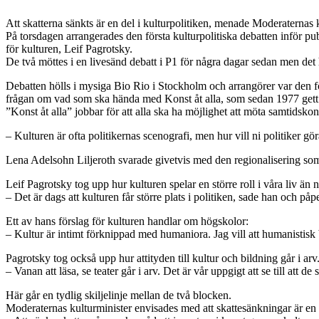
Att skatterna sänkts är en del i kulturpolitiken, menade Moderaternas 
På torsdagen arrangerades den första kulturpolitiska debatten inför 
för kulturen, Leif Pagrotsky.
De två möttes i en livesänd debatt i P1 för några dagar sedan men det h
Debatten hölls i mysiga Bio Rio i Stockholm och arrangörer var den 
frågan om vad som ska hända med Konst åt alla, som sedan 1977 gett sa
”Konst åt alla” jobbar för att alla ska ha möjlighet att möta samtidskon
– Kulturen är ofta politikernas scenografi, men hur vill ni politiker g
Lena Adelsohn Liljeroth svarade givetvis med den regionalisering som
Leif Pagrotsky tog upp hur kulturen spelar en större roll i våra liv än 
– Det är dags att kulturen får större plats i politiken, sade han och på
Ett av hans förslag för kulturen handlar om högskolor:
– Kultur är intimt förknippad med humaniora. Jag vill att humanistisk 
Pagrotsky tog också upp hur attityden till kultur och bildning går i arv
– Vanan att läsa, se teater går i arv. Det är vår uppgigt att se till att de 
Här går en tydlig skiljelinje mellan de två blocken.
Moderaternas kulturminister envisades med att skattesänkningar är en d