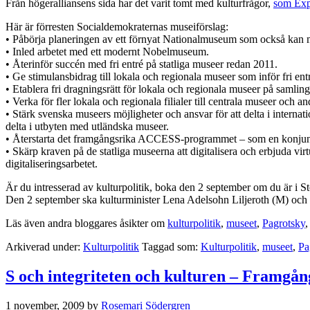
Från högeralliansens sida har det varit tomt med kulturfrågor,
som Expr
Här är förresten Socialdemokraternas museiförslag:
• Påbörja planeringen av ett förnyat Nationalmuseum som också kan
• Inled arbetet med ett modernt Nobelmuseum.
• Återinför succén med fri entré på statliga museer redan 2011.
• Ge stimulansbidrag till lokala och regionala museer som inför fri ent
• Etablera fri dragningsrätt för lokala och regionala museer på samling
• Verka för fler lokala och regionala filialer till centrala museer och an
• Stärk svenska museers möjligheter och ansvar för att delta i internatio
delta i utbyten med utländska museer.
• Återstarta det framgångsrika ACCESS-programmet – som en konjunktur
• Skärp kraven på de statliga museerna att digitalisera och erbjuda vi
digitaliseringsarbetet.
Är du intresserad av kulturpolitik, boka den 2 september om du är i S
Den 2 september ska kulturminister Lena Adelsohn Liljeroth (M) och S
Läs även andra bloggares åsikter om
kulturpolitik
,
museet
,
Pagrotsky
Arkiverad under:
Kulturpolitik
Taggad som:
Kulturpolitik
,
museet
,
Pa
S och integriteten och kulturen – Framgån
1 november, 2009
by
Rosemari Södergren