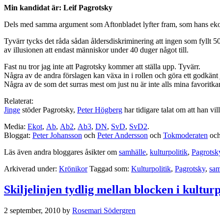
Min kandidat är: Leif Pagrotsky
Dels med samma argument som Aftonbladet lyfter fram, som hans ekonom
Tyvärr tycks det råda sådan åldersdiskriminering att ingen som fyllt 
av illusionen att endast människor under 40 duger något till.
Fast nu tror jag inte att Pagrotsky kommer att ställa upp. Tyvärr.
Några av de andra förslagen kan växa in i rollen och göra ett godkänt 
Några av de som det surras mest om just nu är inte alls mina favoritkand
Relaterat:
Jinge
stöder Pagrotsky,
Peter Högberg
har tidigare talat om att han vi
Media:
Ekot
,
Ab
,
Ab2
,
Ab3
,
DN
,
SvD
,
SvD2
.
Bloggat:
Peter Johansson
och
Peter Andersson
och
Tokmoderaten
oc
Läs även andra bloggares åsikter om
samhälle
,
kulturpolitik
,
Pagrotsk
Arkiverad under:
Krönikor
Taggad som:
Kulturpolitik
,
Pagrotsky
,
sam
Skiljelinjen tydlig mellan blocken i kulturp
2 september, 2010
by
Rosemari Södergren