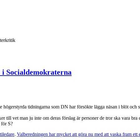
terkritik
e i Socialdemokraterna
de högerstyrda tidningarna som DN har försökte lägga näsan i blöt och 
r till vet man ju inte om deras förslag är personer de tror ska vara bra e
 för S?
tiledare
.
Valberedningen har mycket att göra nu med att vaska fram ett