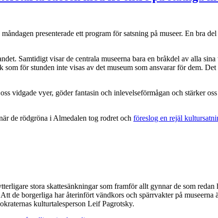
å måndagen presenterade ett program för satsning på museer. En bra del d
 landet. Samtidigt visar de centrala museerna bara en bråkdel av alla sin
rk som för stunden inte visas av det museum som ansvarar för dem. Det 
er oss vidgade vyer, göder fantasin och inlevelseförmågan och stärker os
m när de rödgröna i Almedalen tog rodret och
föreslog en rejäl kultursatn
 ytterligare stora skattesänkningar som framför allt gynnar de som redan h
n. Att de borgerliga har återinfört vändkors och spärrvakter på museerna ä
mokraternas kulturtalesperson Leif Pagrotsky.