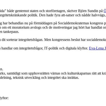
s sida” både gentemot staten och storföretagen, skriver Björn Sundin på
Ö
ritetskränkande politik. Den hade fyra att-satser och nådde halvvägs, 
ing har behandlas nu på förmiddagen på Socialdemokraternas kongress p
n om ett moratorium avslogs och de motiveringar jag hört har handlat om at
en tankepaus.
 sorterar integritetsfrågan. Men kongressens beslut har socialdemokratin 
andlar om integritetsfrågor, IT-politik och digitala klyftor.
Eva-Lena J
an.
ärks, samtidigt som upphovsrätten värnas och kulturskaparnas rätt att krä
lning, teknisk utveckling och integritet ska inrättas.
yftor: