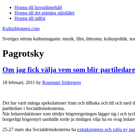
Hoppa till huvudinnehåll
Hoppa till det primära sidofältet
Hoppa till sidfot
Kulturbloggen.com
Sveriges största kulturmagasin: musik, film, litteratur, kulturpolitik, tea
Pagrotsky
Om jag fick välja vem som blir partiledar
18 februari, 2011
by
Rosemari Södergren
Det har varit många spekulationer fram och tillbaka och till och med 
partiledare i Socialdemokraterna.
När ledarredaktioner som stödjer högerregeringen lägger sig i och tycke
borgerligt högerstyrt samhälle torde ju rimligen vilja ha en svag ledare
25-27 mars ska Socialdemokraterna ha
extrakongress och välja ny par