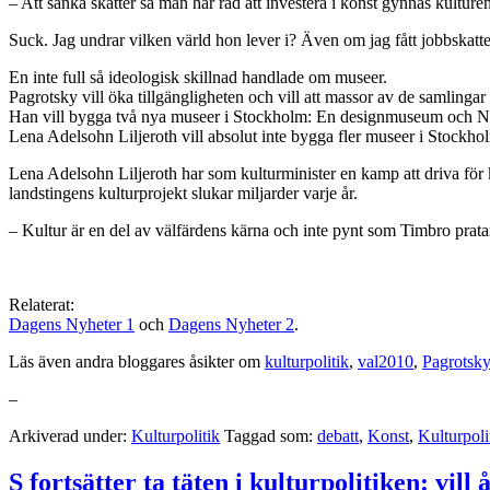
– Att sänka skatter så man har råd att investera i konst gynnas kultur
Suck. Jag undrar vilken värld hon lever i? Även om jag fått jobbskatte
En inte full så ideologisk skillnad handlade om museer.
Pagrotsky vill öka tillgängligheten och vill att massor av de samlingar
Han vill bygga två nya museer i Stockholm: En designmuseum och N
Lena Adelsohn Liljeroth vill absolut inte bygga fler museer i Stockholm
Lena Adelsohn Liljeroth har som kulturminister en kamp att driva för k
landstingens kulturprojekt slukar miljarder varje år.
– Kultur är en del av välfärdens kärna och inte pynt som Timbro prat
Relaterat:
Dagens Nyheter 1
och
Dagens Nyheter 2
.
Läs även andra bloggares åsikter om
kulturpolitik
,
val2010
,
Pagrotsky
–
Arkiverad under:
Kulturpolitik
Taggad som:
debatt
,
Konst
,
Kulturpoli
S fortsätter ta täten i kulturpolitiken: vil