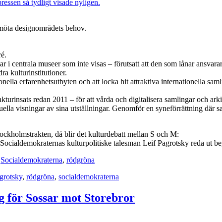
essen så tydligt visade nyligen.
 möta designområdets behov.
ré.
ar i centrala museer som inte visas – förutsatt att den som lånar ansvarar
dra kulturinstitutioner.
nella erfarenhetsutbyten och att locka hit attraktiva internationella saml
insats redan 2011 – för att vårda och digitalisera samlingar och arki
rtuella visningar av sina utställningar. Genomför en syneförrättning där
tockholmstrakten, då blir det kulturdebatt mellan S och M:
ocialdemokraternas kulturpolitiske talesman Leif Pagrotsky reda ut be
,
Socialdemokraterna
,
rödgröna
grotsky
,
rödgröna
,
socialdemokraterna
g för Sossar mot Storebror