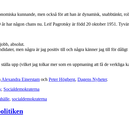
iska kunnande, men också för att han är dynamisk, snabbtänkt, rolig, ha
50 år har någon chans nu. Leif Pagrotsky är född 20 oktober 1951. Tyvär
jobb, absolut.
idater, men några är jag positiv till och några känner jag till för dålig
ll ställa upp (vilket jag tolkar mer som en uppmaning att få de verkliga k
h
Alexandra Einerstam
och
Peter Högberg
,
Dagens Nyheter
.
y
,
Socialdemokraterna
hälle
,
socialdemokraterna
olitiken