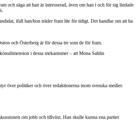
ram och säga att han är intresserad, även om han i och för sig lindade
S.
dat, ifall han/hon träder fram lite för tidigt. Det handlar om att ha
Östros och Österberg är för dessa tre som de för fram.
n könsdimension i dessa mekanismer – att Mona Sahlin
styr över politiker och över redaktionerna inom svenska medier.
iskussionen om jobb och tillväxt. Han skulle kunna ena partiet