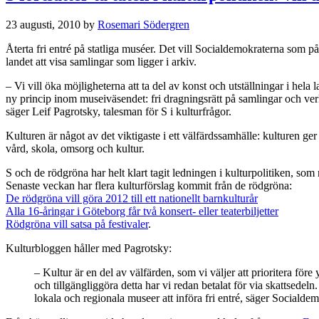
23 augusti, 2010
by
Rosemari Södergren
Återta fri entré på statliga muséer. Det vill Socialdemokraterna som p
landet att visa samlingar som ligger i arkiv.
– Vi vill öka möjligheterna att ta del av konst och utställningar i hela
ny princip inom museiväsendet: fri dragningsrätt på samlingar och ve
säger Leif Pagrotsky, talesman för S i kulturfrågor.
Kulturen är något av det viktigaste i ett välfärdssamhälle: kulturen g
vård, skola, omsorg och kultur.
S och de rödgröna har helt klart tagit ledningen i kulturpolitiken, so
Senaste veckan har flera kulturförslag kommit från de rödgröna:
De rödgröna vill göra 2012 till ett nationellt barnkulturår
Alla 16-åringar i Göteborg får två konsert- eller teaterbiljetter
Rödgröna vill satsa på festivaler
.
Kulturbloggen håller med Pagrotsky:
– Kultur är en del av välfärden, som vi väljer att prioritera före
och tillgängliggöra detta har vi redan betalat för via skattsedel
lokala och regionala museer att införa fri entré, säger Socialde