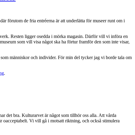
är förutom de fria entréerna är att underlätta för museer runt om i
a verk. Resten ligger osedda i mörka magasin. Därför vill vi införa en
museum som vill visa något ska ha förtur framför den som inte visar,
s som människor och individer. För min del tycker jag vi borde tala om
ing
.
ar det bra. Kulturarvet är något som tillhör oss alla. Att vårda
r oacceptabelt. Vi vill gå i motsatt riktning, och också stimulera