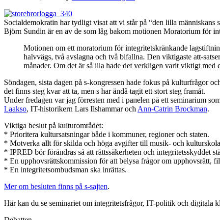
Socialdemokratin har tydligt visat att vi står på “den lilla människan
Björn Sundin är en av de som låg bakom motionen Moratorium för integ
Motionen om ett moratorium för integritetskränkande lagstiftn
halvvägs, två avslagna och två bifallna. Den viktigaste att-satse
månader. Om det är så illa hade det verkligen varit viktigt med 
Söndagen, sista dagen på s-kongressen hade fokus på kulturfrågor och dit
det finns steg kvar att ta, men s har ändå tagit ett stort steg framåt.
Under fredagen var jag förresten med i panelen på ett seminarium som h
Laakso
, IT-historikern Lars Ilshammar och
Ann-Catrin Brockman
.
Viktiga beslut på kulturområdet:
* Prioritera kultursatsningar både i kommuner, regioner och staten.
* Motverka allt för skilda och höga avgifter till musik- och kulturskol
* IPRED bör förändras så att rättssäkerheten och integritetsskyddet st
* En upphovsrättskommission för att belysa frågor om upphovsrätt, filde
* En integritetsombudsman ska inrättas.
Mer om besluten finns på s-sajten
.
Här kan du se seminariet om integritetsfrågor, IT-politik och digitala kl
Debatten