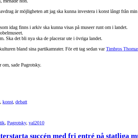
en, menade hon.
avdrag är möjligheten att jag ska kunna investera i konst långt från min
 som idag finns i arkiv ska kunna visas på museer runt om i landet.
obelmuseet.
. Ska det bli nya ska de placerar ute i övriga landet.
ulturen bland sina partikamrater. För ett tag sedan var
Timbros Thomas I
ar om, sade Pagrotsky.
,
konst
,
debatt
tik
,
Pagrotsky
,
val2010
l återstarta succén med fri entré på statliga 