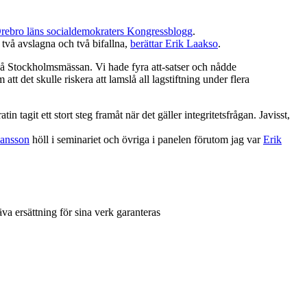
rebro läns socialdemokraters Kongressblogg
.
två avslagna och två bifallna,
berättar Erik Laakso
.
å Stockholmsmässan. Vi hade fyra att-satser och nådde
t det skulle riskera att lamslå all lagstiftning under flera
tagit ett stort steg framåt när det gäller integritetsfrågan. Javisst,
ansson
höll i seminariet och övriga i panelen förutom jag var
Erik
va ersättning för sina verk garanteras