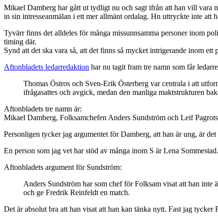
Mikael Damberg har gått ut tydligt nu och sagt ifrån att han vill vara 
in sin intresseanmälan i ett mer allmänt ordalag. Hn uttryckte inte att h
Tyvärr finns det alldeles för många missunnsamma personer inom politik
timing där.
Synd att det ska vara så, att det finns så mycket intrigerande inom ett p
Aftonbladets ledarredaktion
har nu tagit fram tre namn som får ledarre
Thomas Östros och Sven-Erik Österberg var centrala i att utfo
ifrågasattes och avgick, medan den manliga maktstrukturen bak
Aftonbladets tre namn är:
Mikael Damberg, Folksamchefen Anders Sundström och Leif Pagrots
Personligen tycker jag argumentet för Damberg, att han är ung, är det
En person som jag vet har stöd av många inom S är Lena Sommestad
Aftonbladets argument för Sundström:
Anders Sundström har som chef för Folksam visat att han inte är 
och ge Fredrik Reinfeldt en match.
Det är absolut bra att han visat att han kan tänka nytt. Fast jag tyck