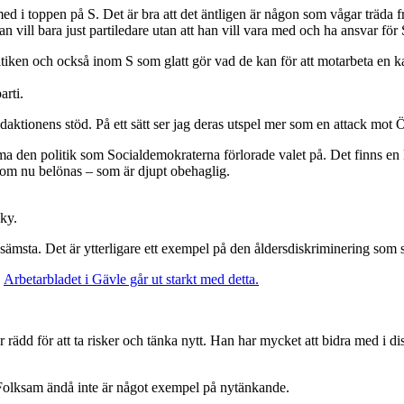
med i toppen på S. Det är bra att det äntligen är någon som vågar träda f
an vill bara just partiledare utan att han vill vara med och ha ansvar för 
en och också inom S som glatt gör vad de kan för att motarbeta en kandi
arti.
daktionens stöd. På ett sätt ser jag deras utspel mer som en attack mot 
rma den politik som Socialdemokraterna förlorade valet på. Det finns e
om nu belönas – som är djupt obehaglig.
ky.
 sämsta. Det är ytterligare ett exempel på den åldersdiskriminering som 
.
Arbetarbladet i Gävle går ut starkt med detta.
rädd för att ta risker och tänka nytt. Han har mycket att bidra med i d
er Folksam ändå inte är något exempel på nytänkande.