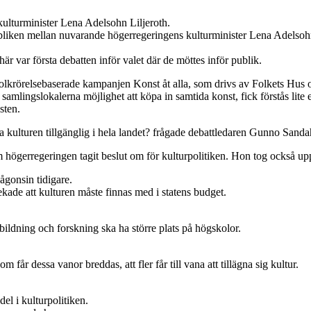
kulturminister Lena Adelsohn Liljeroth.
publiken mellan nuvarande högerregeringens kulturminister Lena Adelso
är var första debatten inför valet där de möttes inför publik.
folkrörelsebaserade kampanjen Konst åt alla, som drivs av Folkets Hus
mlingslokalerna möjlighet att köpa in samtida konst, fick förstås lite
sten.
öra kulturen tillgänglig i hela landet? frågade debattledaren Gunno Sand
 högerregeringen tagit beslut om för kulturpolitiken. Hon tog också up
någonsin tidigare.
pekade att kulturen måste finnas med i statens budget.
bildning och forskning ska ha större plats på högskolor.
.
som får dessa vanor breddas, att fler får till vana att tillägna sig kultur.
el i kulturpolitiken.