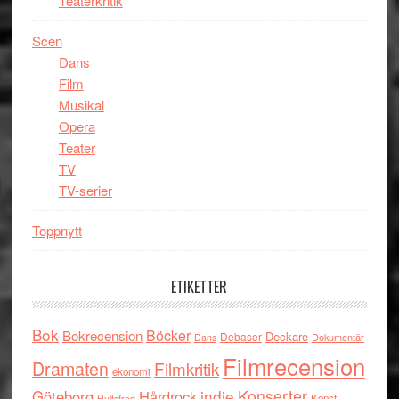
Teaterkritik
Scen
Dans
Film
Musikal
Opera
Teater
TV
TV-serier
Toppnytt
ETIKETTER
Bok
Böcker
Bokrecension
Deckare
Debaser
Dokumentär
Dans
Filmrecension
Dramaten
Filmkritik
ekonomi
indie
Konserter
Göteborg
Hårdrock
Konst
Hultsfred