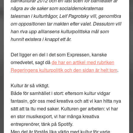
barnkulturår 2012 och en fast scen för barnteater är
några av de saker som socialdemokraternas
talesman i kulturfrågor, Leif Pagrotsky vill, genomföra
om oppositionen tar makten efter valet. Dessutom vill
han riva upp alliansens kulturpolitiska mål som
hunnit existera i knappt ett år.
Det ligger en del i det som Expressen, kanske
omedvetet, sagt då
de har en artikel med rubriken
Regeringens kulturpolitik och den sidan är helt tom
.
Kultur är så viktigt.
Både för samhället i stort: eftersom kultur vidgar
fantasin, gör oss med kreativa och att vi kan hitta nya
sätt att ta itu med saker. Kulturen ger arbeten: vi har
en stor musikexport, vi har många kreativa
entreprenörer, tänk på Spotify.
Men det är förstås lika viktig med kultur för varje