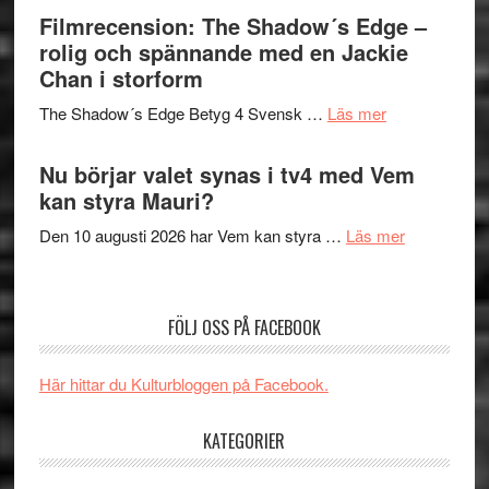
bjuder
Filmrecension: The Shadow´s Edge –
Pöntinen
in
rolig och spännande med en Jackie
avslutar
till
Chan i storform
Scensommar
sång,
på
om
The Shadow´s Edge Betyg 4 Svensk …
Läs mer
musik,
Artipelag
Filmrecension
samtal
The
Nu börjar valet synas i tv4 med Vem
och
Shadow
kan styra Mauri?
teater
´s
om
Den 10 augusti 2026 har Vem kan styra …
Läs mer
Edge
Nu
–
börjar
rolig
valet
och
FÖLJ OSS PÅ FACEBOOK
synas
spännande
i
med
Här hittar du Kulturbloggen på Facebook.
tv4
en
med
Jackie
KATEGORIER
Vem
Chan
kan
i