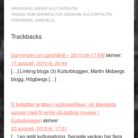
ARKIVERAD UNDER:
KULTURPOLITIK
TAGGAD SOM:
BARNKULTUR
,
EKONOMI
,
KULTURPOLITIK
,
RÖDGRÖNA
,
SAMHÄLLE
Läsarkommentarer
Trackbacks
Sanningen om samhället – 2010-08-17 EM
skriver:
17 augusti, 2010 kl. 20:44
[…] Linking blogs (3) Kulturbloggen, Martin Mobergs
blogg, Högbergs […]
S fortsätter ta täten i kulturpolitiken: vill återstarta
succén med fri entré på statliga museer |
Kulturbloggen
skriver:
23 augusti, 2010 kl. 17:01
[…] en rejäl kultursatning. Senaste veckan har flera