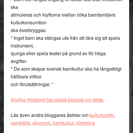
ska
stimuleras och klyftorna mellan olika barnfamiljers
kulturkonsumtion
ska överbryggas.
* Inget barn ska stängas ute från att lära sig att spela
instrument,
sjunga eller spela teater på grund av för höga
avgifter.
* De som skapar svensk barnkultur ska ha långsiktigt
hållbara villkor
och förutsättningar. ”
Annika Högberg har också bloggat om detta.
Läs även andra bloggares åsikter om
kulturpolitik
,
samhälle
,
ekonomi
,
barnkultur
,
rödgröna