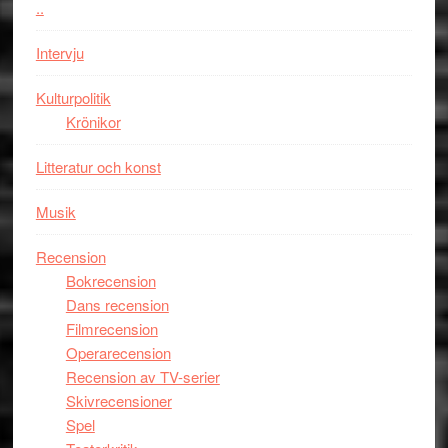
styra
..
storform
Mauri?
Intervju
Kulturpolitik
Krönikor
Litteratur och konst
Musik
Recension
Bokrecension
Dans recension
Filmrecension
Operarecension
Recension av TV-serier
Skivrecensioner
Spel