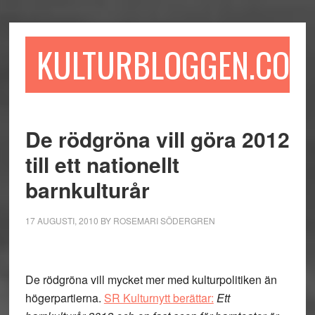
Hoppa
Hoppa
Hoppa
till
till
till
huvudinnehåll
det
sidfot
KULTURBLOGGEN.COM
primära
sidofältet
De rödgröna vill göra 2012
till ett nationellt
barnkulturår
17 AUGUSTI, 2010
BY
ROSEMARI SÖDERGREN
De rödgröna vill mycket mer med kulturpolitiken än
högerpartierna.
SR Kulturnytt berättar:
Ett