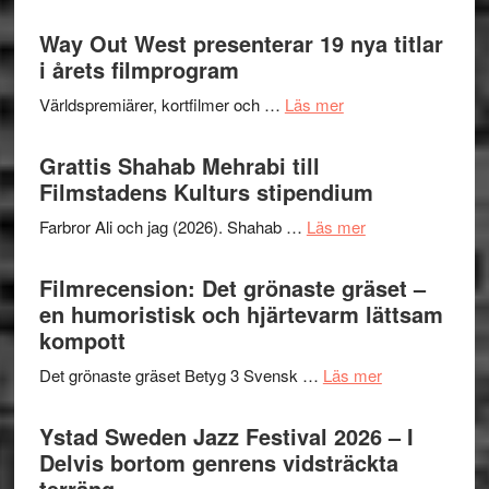
Se
II
trailern
Way Out West presenterar 19 nya titlar
Internat
för
i årets filmprogram
storhet
The
och
om
Världspremiärer, kortfilmer och …
Läs mer
X-
samarb
Way
Files:
Out
Grattis Shahab Mehrabi till
I
West
Filmstadens Kulturs stipendium
Want
presenterar
to
om
Farbror Ali och jag (2026). Shahab …
Läs mer
19
Believe
Grattis
nya
–
Shahab
Filmrecension: Det grönaste gräset –
titlar
Vrach
Mehrabi
en humoristisk och hjärtevarm lättsam
i
Frankenshtey
till
kompott
årets
–
Filmstadens
filmprogram
med
om
Det grönaste gräset Betyg 3 Svensk …
Läs mer
Kulturs
Fox
Filmrecension:
stipendium
Mulder
Det
Ystad Sweden Jazz Festival 2026 – I
och
grönaste
Delvis bortom genrens vidsträckta
Dana
gräset
terräng