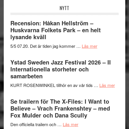
NYTT
Recension: Håkan Hellström –
Huskvarna Folkets Park – en helt
lysande kväll
om
5/5 07.20. Det är tiden jag kommer …
Läs mer
Recension:
Håkan
Ystad Sweden Jazz Festival 2026 – II
Hellström
Internationella storheter och
–
samarbeten
Huskvarna
om
KURT ROSENWINKEL tillhör en av vår tids …
Läs mer
Folkets
Ystad
Park
Swede
Se trailern för The X-Files: I Want to
–
Jazz
Believe – Vrach Frankenshtey – med
en
Festiva
Fox Mulder och Dana Scully
helt
2026
lysande
om
Den officiella trailern och …
Läs mer
–
kväll