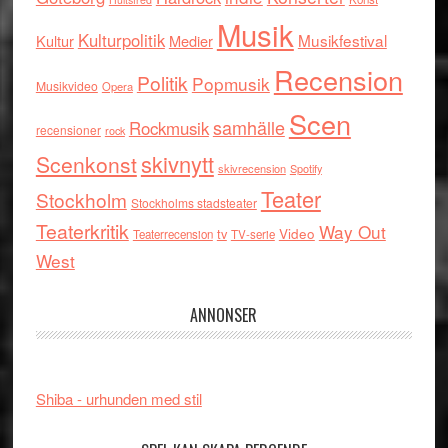
Musik
Kulturpolitik
Musikfestival
Kultur
Medier
Recension
Politik
Popmusik
Musikvideo
Opera
Scen
samhälle
Rockmusik
recensioner
rock
skivnytt
Scenkonst
skivrecension
Spotify
Teater
Stockholm
Stockholms stadsteater
Teaterkritik
Way Out
tv
Video
Teaterrecension
TV-serie
West
ANNONSER
Shiba - urhunden med stil