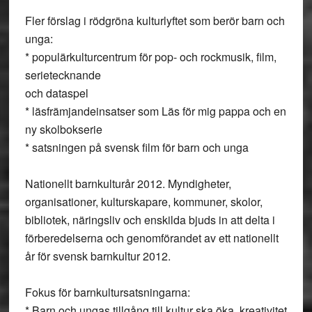
Fler förslag i rödgröna kulturlyftet som berör barn och
unga:
* populärkulturcentrum för pop- och rockmusik, film,
serietecknande
och dataspel
* läsfrämjandeinsatser som Läs för mig pappa och en
ny skolbokserie
* satsningen på svensk film för barn och unga
Nationellt barnkulturår 2012. Myndigheter,
organisationer, kulturskapare, kommuner, skolor,
bibliotek, näringsliv och enskilda bjuds in att delta i
förberedelserna och genomförandet av ett nationellt
år för svensk barnkultur 2012.
Fokus för barnkultursatsningarna:
* Barn och ungas tillgång till kultur ska öka, kreativitet