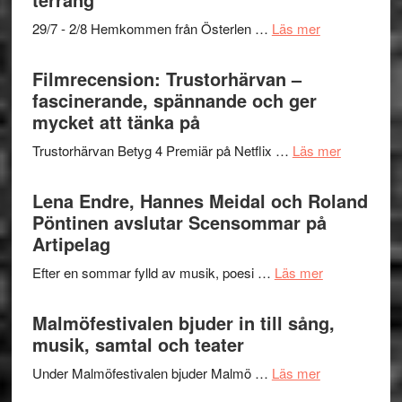
Scully
–
om
29/7 - 2/8 Hemkommen från Österlen …
Läs mer
en
Ystad
humoristisk
Sweden
Filmrecension: Trustorhärvan –
och
Jazz
fascinerande, spännande och ger
hjärtevarm
Festival
mycket att tänka på
lättsam
2026
kompott
om
Trustorhärvan Betyg 4 Premiär på Netflix …
Läs mer
–
Filmrecens
I
Trustorhä
Lena Endre, Hannes Meidal och Roland
Delvis
–
Pöntinen avslutar Scensommar på
bortom
fascineran
Artipelag
genrens
spännand
vidsträckta
om
Efter en sommar fylld av musik, poesi …
Läs mer
och
terräng
Lena
ger
Endre,
Malmöfestivalen bjuder in till sång,
mycket
Hannes
musik, samtal och teater
att
Meidal
tänka
om
Under Malmöfestivalen bjuder Malmö …
Läs mer
och
på
Malmöfestiva
Roland