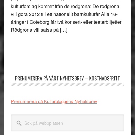
kulturförslag kommit från de rödgröna: De rödgröna
vill göra 2012 till ett nationellt barnkulturår Alla 16-
åringar i Göteborg får två konsert- eller teaterbiljetter
Rödgröna vill satsa på […]
Primärt
sidofält
PRENUMERERA PÅ VÅRT NYHETSBREV – KOSTNADSFRITT
Prenumerera på Kulturbloggens Nyhetsbrev
Sök
på
webbplatsen