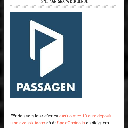
SPEL KAN SKAPA BEROENDE
För den som letar efter ett
casino med 10 euro deposit
utan svensk licens
så är
SpelaCasino.io
en riktigt bra