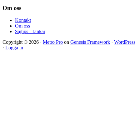
Footer
Om oss
Kontakt
Om oss
Sajtips – länkar
Copyright © 2026 ·
Metro Pro
on
Genesis Framework
·
WordPress
·
Logga in