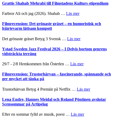
Out
Grattis Shahab Mehrabi till Filmstadens Kulturs stipendium
West
presenterar
om
Farbror Ali och jag (2026). Shahab …
Läs mer
19
Grattis
nya
Shahab
Filmrecension: Det grönaste gräset – en humoristisk och
titlar
Mehrabi
hjärtevarm lättsam kompott
i
till
årets
Filmstadens
om
Det grönaste gräset Betyg 3 Svensk …
Läs mer
filmprogram
Kulturs
Filmrecension:
stipendium
Det
Ystad Sweden Jazz Festival 2026 – I Delvis bortom genrens
grönaste
vidsträckta terräng
gräset
–
om
29/7 - 2/8 Hemkommen från Österlen …
Läs mer
en
Ystad
humoristisk
Sweden
Filmrecension: Trustorhärvan – fascinerande, spännande och
och
Jazz
ger mycket att tänka på
hjärtevarm
Festival
lättsam
2026
om
Trustorhärvan Betyg 4 Premiär på Netflix …
Läs mer
kompott
–
Filmrecension:
I
Trustorhärvan
Lena Endre, Hannes Meidal och Roland Pöntinen avslutar
Delvis
–
Scensommar på Artipelag
bortom
fascinerande,
genrens
spännande
om
Efter en sommar fylld av musik, poesi …
Läs mer
vidsträckta