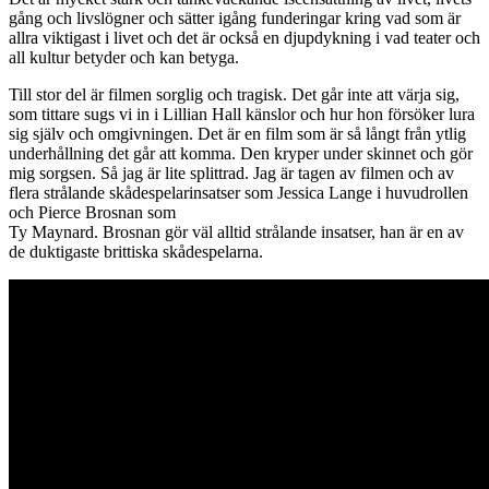
gång och livslögner och sätter igång funderingar kring vad som är
allra viktigast i livet och det är också en djupdykning i vad teater och
all kultur betyder och kan betyga.
Till stor del är filmen sorglig och tragisk. Det går inte att värja sig,
som tittare sugs vi in i Lillian Hall känslor och hur hon försöker lura
sig själv och omgivningen. Det är en film som är så långt från ytlig
underhållning det går att komma. Den kryper under skinnet och gör
mig sorgsen. Så jag är lite splittrad. Jag är tagen av filmen och av
flera strålande skådespelarinsatser som Jessica Lange i huvudrollen
och Pierce Brosnan som
Ty Maynard. Brosnan gör väl alltid strålande insatser, han är en av
de duktigaste brittiska skådespelarna.