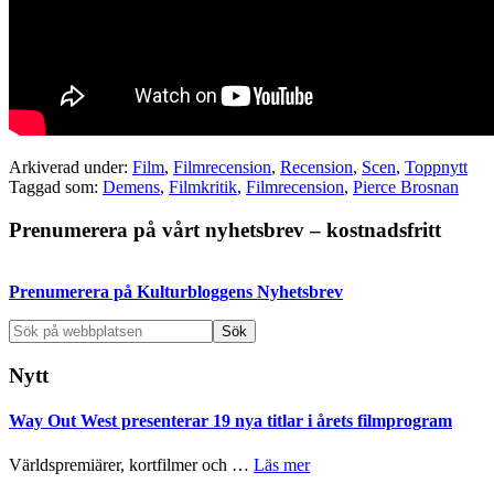
Arkiverad under:
Film
,
Filmrecension
,
Recension
,
Scen
,
Toppnytt
Taggad som:
Demens
,
Filmkritik
,
Filmrecension
,
Pierce Brosnan
Primärt
Prenumerera på vårt nyhetsbrev – kostnadsfritt
sidofält
Prenumerera på Kulturbloggens Nyhetsbrev
Sök
på
webbplatsen
Nytt
Way Out West presenterar 19 nya titlar i årets filmprogram
om
Världspremiärer, kortfilmer och …
Läs mer
Way