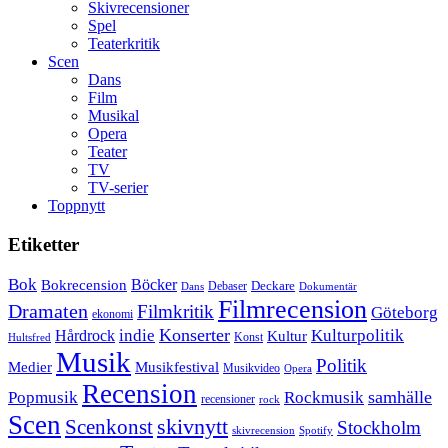
Skivrecensioner
Spel
Teaterkritik
Scen
Dans
Film
Musikal
Opera
Teater
TV
TV-serier
Toppnytt
Etiketter
Bok
Bokrecension
Böcker
Deckare
Debaser
Dokumentär
Dans
Filmrecension
Dramaten
Filmkritik
Göteborg
ekonomi
Konserter
Hårdrock
indie
Kulturpolitik
Kultur
Konst
Hultsfred
Musik
Politik
Musikfestival
Medier
Musikvideo
Opera
Recension
samhälle
Popmusik
Rockmusik
recensioner
rock
Scen
skivnytt
Scenkonst
Stockholm
skivrecension
Spotify