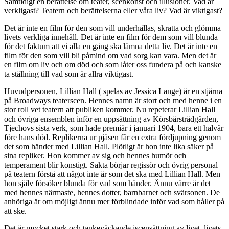
Samtidigt en berättelse om teater, scenkonst och illusioner. Vad är
verkligast? Teatern och berättelserna eller våra liv? Vad är viktigast?
Det är inte en film för den som vill underhållas, skratta och glömma
livets verkliga innehåll. Det är inte en film för dem som vill blunda
för det faktum att vi alla en gång ska lämna detta liv. Det är inte en
film för den som vill bli påmind om vad sorg kan vara. Men det är
en film om liv och om död och som låter oss fundera på och kanske
ta ställning till vad som är allra viktigast.
Huvudpersonen, Lillian Hall ( spelas av Jessica Lange) är en stjärna
på Broadways teaterscen. Hennes namn är stort och med henne i en
stor roll vet teatern att publiken kommer. Nu repeterar Lillian Hall
och övriga ensemblen inför en uppsättning av Körsbärsträdgården,
Tjechovs sista verk, som hade premiär i januari 1904, bara ett halvår
före hans död. Replikerna ur pjäsen får en extra fördjupning genom
det som händer med Lillian Hall. Plötligt är hon inte lika säker på
sina repliker. Hon kommer av sig och hennes humör och
temperament blir konstigt. Sakta börjar regissör och övrig personal
på teatern förstå att något inte är som det ska med Lillian Hall. Men
hon själv försöker blunda för vad som händer. Ännu värre är det
med hennes närmaste, hennes dotter, barnbarnet och svärsonen. De
anhöriga är om möjligt ännu mer förblindade inför vad som håller på
att ske.
Det är mycket stark och tankeväckande iscensättning av livet, livets