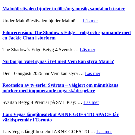
och
Lena
terräng
ger
Endre,
Malmöfestivalen bjuder in till sång, musik, samtal och teater
mycket
Hannes
att
Meidal
om
Under Malmöfestivalen bjuder Malmö …
Läs mer
tänka
och
Malmöfestivalen
på
Roland
bjuder
Filmrecension: The Shadow´s Edge – rolig och spännande med
Pöntinen
in
en Jackie Chan i storform
avslutar
till
Scensommar
sång,
om
The Shadow´s Edge Betyg 4 Svensk …
Läs mer
på
musik,
Filmrecension:
Artipelag
samtal
The
Nu börjar valet synas i tv4 med Vem kan styra Mauri?
och
Shadow
teater
´s
om
Den 10 augusti 2026 har Vem kan styra …
Läs mer
Edge
Nu
–
börjar
Recension av tv-serie: Svärtan – välgjort om människans
rolig
valet
mörker med imponerande unga skådespelare
och
synas
spännande
i
om
Svärtan Betyg 4 Premiär på SVT Play: …
Läs mer
med
tv4
Recension
en
med
av
Lars Vegas långfilmsdebut ARNE GOES TO SPACE får
Jackie
Vem
tv-
världspremiär i Toronto
Chan
kan
serie:
i
styra
Svärtan
storform
om
Lars Vegas långfilmsdebut ARNE GOES TO …
Läs mer
Mauri?
–