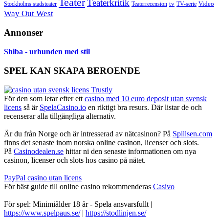
Teater
Teaterkritik
Video
Stockholms stadsteater
tv
Teaterrecension
TV-serie
Way Out West
Annonser
Shiba - urhunden med stil
SPEL KAN SKAPA BEROENDE
För den som letar efter ett
casino med 10 euro deposit utan svensk
licens
så är
SpelaCasino.io
en riktigt bra resurs. Där listar de och
recenserar alla tillgängliga alternativ.
Är du från Norge och är intresserad av nätcasinon? På
Spillsen.com
finns det senaste inom norska online casinon, licenser och slots.
På
Casinodealen.se
hittar ni den senaste informationen om nya
casinon, licenser och slots hos casino på nätet.
PayPal casino utan licens
För bäst guide till online casino rekommenderas
Casivo
För spel: Minimiålder 18 år - Spela ansvarsfullt |
https://www.spelpaus.se/
|
https://stodlinjen.se/