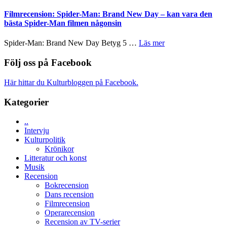
Lars
välgjort
Vegas
Filmrecension: Spider-Man: Brand New Day – kan vara den
om
långfilmsde
bästa Spider-Man filmen någonsin
människans
ARNE
mörker
GOES
om
Spider-Man: Brand New Day Betyg 5 …
Läs mer
med
TO
Filmrecension:
imponerande
SPACE
Spider-
Följ oss på Facebook
unga
får
Man:
skådespelare
världspremi
Brand
Här hittar du Kulturbloggen på Facebook.
i
New
Toronto
Day
Kategorier
–
kan
..
vara
Intervju
den
Kulturpolitik
bästa
Krönikor
Spider-
Litteratur och konst
Man
Musik
filmen
Recension
någonsin
Bokrecension
Dans recension
Filmrecension
Operarecension
Recension av TV-serier