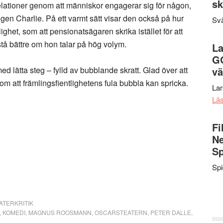
sk
elationer genom att människor engagerar sig för någon,
gen Charlie. På ett varmt sätt visar den också på hur
Svä
lighet, som att pensionatsägaren skrika istället för att
rstå bättre om hon talar på hög volym.
La
G
d lätta steg – fylld av bubblande skratt. Glad över att
vä
om att främlingsfientlighetens fula bubbla kan spricka.
La
Lä
Fi
Ne
Sp
Sp
ATERKRITIK
,
KOMEDI
,
MAGNUS ROOSMANN
,
OSCARSTEATERN
,
PETER DALLE
,