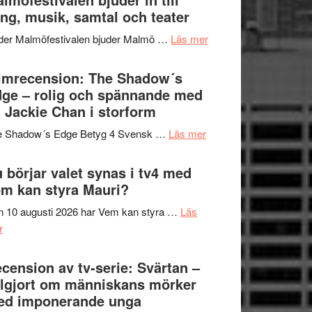
Hannes
ng, musik, samtal och teater
att
Meidal
tänka
om
der Malmöfestivalen bjuder Malmö …
Läs mer
och
på
Malmöfestivalen
Roland
bjuder
lmrecension: The Shadow´s
Pöntinen
in
ge – rolig och spännande med
avslutar
till
 Jackie Chan i storform
Scensommar
sång,
på
om
e Shadow´s Edge Betyg 4 Svensk …
Läs mer
musik,
Artipelag
Filmrecension:
samtal
The
 börjar valet synas i tv4 med
och
Shadow
m kan styra Mauri?
teater
´s
 10 augusti 2026 har Vem kan styra …
Läs
Edge
om
r
–
Nu
rolig
börjar
cension av tv-serie: Svärtan –
och
valet
lgjort om människans mörker
spännande
synas
ed imponerande unga
med
i