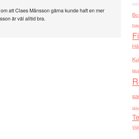
e, om att Claes Månsson gärna kunde haft en mer
Bo
son är väl alltid bra.
Dok
F
Hå
Kul
Mus
R
sa
skiv
Te
Vid