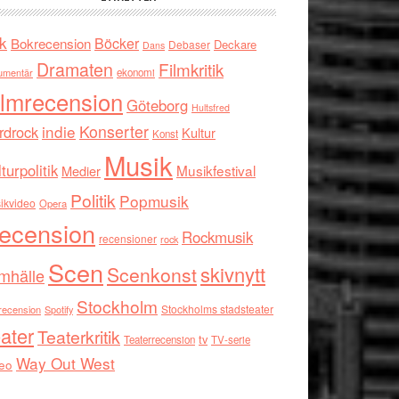
k
Böcker
Bokrecension
Deckare
Debaser
Dans
Dramaten
Filmkritik
umentär
ekonomi
ilmrecension
Göteborg
Hultsfred
indie
Konserter
rdrock
Kultur
Konst
Musik
turpolitik
Musikfestival
Medier
Politik
Popmusik
ikvideo
Opera
ecension
Rockmusik
recensioner
rock
Scen
skivnytt
Scenkonst
mhälle
Stockholm
Stockholms stadsteater
recension
Spotify
ater
Teaterkritik
tv
Teaterrecension
TV-serie
Way Out West
eo