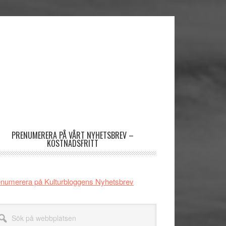
imärt
dofält
PRENUMERERA PÅ VÅRT NYHETSBREV –
KOSTNADSFRITT
numerera på Kulturbloggens Nyhetsbrev
k