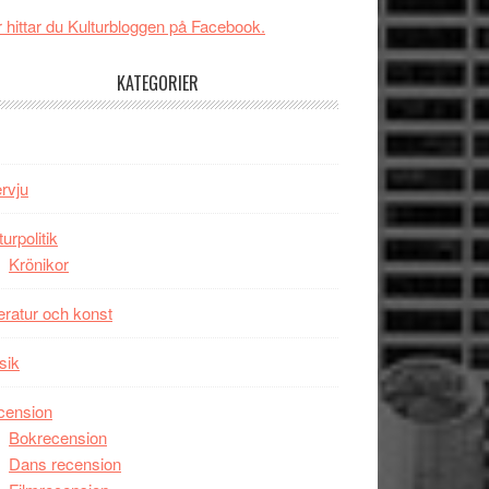
New
Toronto
 hittar du Kulturbloggen på Facebook.
Day
–
KATEGORIER
kan
vara
den
bästa
ervju
Spider-
Man
turpolitik
filmen
Krönikor
någonsin
teratur och konst
sik
cension
Bokrecension
Dans recension