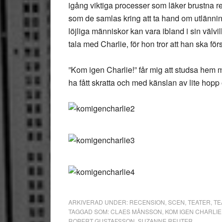
igång viktiga processer som läker brustna r
som de samlas kring att ta hand om utlännin
löjliga människor kan vara ibland i sin välvil
tala med Charlie, för hon tror att han ska fö
”Kom igen Charlie!” får mig att studsa hem me
ha fått skratta och med känslan av lite hopp 
ARKIVERAD UNDER:
RECENSION
,
SCEN
,
TEATER
,
TE
TAGGAD SOM:
CLAES MÅNSSON
,
KOM IGEN CHARLIE
ROBERT GUSTAFSSON
,
SUZANNE REUTER