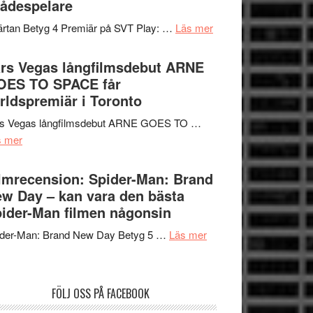
ådespelare
en
tv4
Jackie
om
rtan Betyg 4 Premiär på SVT Play: …
Läs mer
med
Chan
Recension
Vem
i
av
rs Vegas långfilmsdebut ARNE
kan
storform
tv-
OES TO SPACE får
styra
serie:
rldspremiär i Toronto
Mauri?
Svärtan
rs Vegas långfilmsdebut ARNE GOES TO …
–
om
s mer
välgjort
Lars
om
Vegas
lmrecension: Spider-Man: Brand
människans
långfilmsdebut
w Day – kan vara den bästa
mörker
ARNE
ider-Man filmen någonsin
med
GOES
imponerande
om
ider-Man: Brand New Day Betyg 5 …
Läs mer
TO
unga
Filmrecension:
SPACE
skådespelare
Spider-
får
Man:
världspremiär
FÖLJ OSS PÅ FACEBOOK
Brand
i