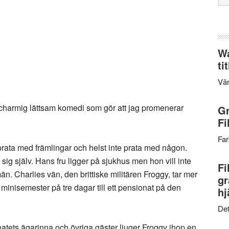
web
Wa
ti
Vär
 charmig lättsam komedi som gör att jag promenerar
Gr
Fi
Far
prata med främlingar och helst inte prata med någon.
ll sig själv. Hans fru ligger på sjukhus men hon vill inte
Fi
än. Charlies vän, den brittiske militären Froggy, tar mer
gr
minisemester på tre dagar till ett pensionat på den
hj
Det
natets ägarinna och övriga gäster ljuger Froggy ihop en