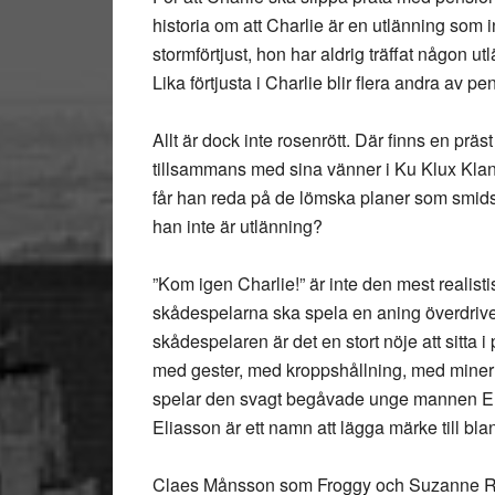
historia om att Charlie är en utlänning som 
stormförtjust, hon har aldrig träffat någon utl
Lika förtjusta i Charlie blir flera andra av pe
Allt är dock inte rosenrött. Där finns en prä
tillsammans med sina vänner i Ku Klux Klan. E
får han reda på de lömska planer som smids 
han inte är utlänning?
”Kom igen Charlie!” är inte den mest realis
skådespelarna ska spela en aning överdrive
skådespelaren är det en stort nöje att sitta
med gester, med kroppshållning, med mine
spelar den svagt begåvade unge mannen Ellar
Eliasson är ett namn att lägga märke till bl
Claes Månsson som Froggy och Suzanne Reu