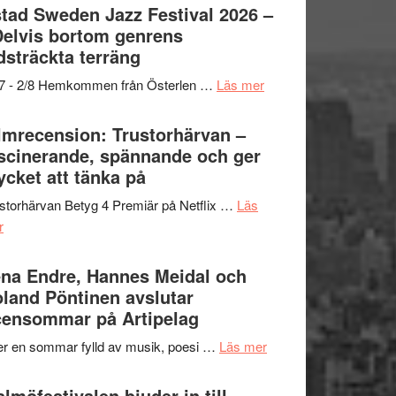
Det
tad Sweden Jazz Festival 2026 –
grönaste
Delvis bortom genrens
gräset
dsträckta terräng
–
om
/7 - 2/8 Hemkommen från Österlen …
Läs mer
en
Ystad
humoristisk
Sweden
lmrecension: Trustorhärvan –
och
Jazz
scinerande, spännande och ger
hjärtevarm
Festival
cket att tänka på
lättsam
2026
kompott
storhärvan Betyg 4 Premiär på Netflix …
Läs
–
om
r
I
Filmrecension:
Delvis
Trustorhärvan
na Endre, Hannes Meidal och
bortom
–
land Pöntinen avslutar
genrens
fascinerande,
ensommar på Artipelag
vidsträckta
spännande
terräng
om
er en sommar fylld av musik, poesi …
Läs mer
och
Lena
ger
Endre,
lmöfestivalen bjuder in till
mycket