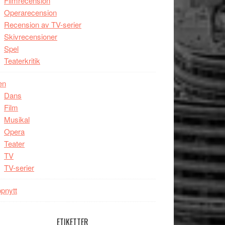
Filmrecension
Operarecension
Recension av TV-serier
Skivrecensioner
Spel
Teaterkritik
en
Dans
Film
Musikal
Opera
Teater
TV
TV-serier
pnytt
ETIKETTER