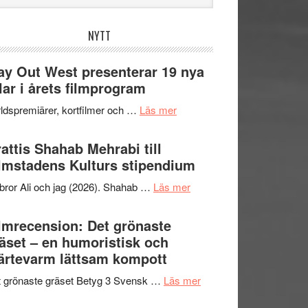
bplatsen
NYTT
y Out West presenterar 19 nya
tlar i årets filmprogram
om
ldspremiärer, kortfilmer och …
Läs mer
Way
Out
attis Shahab Mehrabi till
West
lmstadens Kulturs stipendium
presenterar
om
bror Ali och jag (2026). Shahab …
Läs mer
19
Grattis
nya
Shahab
lmrecension: Det grönaste
titlar
Mehrabi
äset – en humoristisk och
i
till
ärtevarm lättsam kompott
årets
Filmstadens
filmprogram
om
 grönaste gräset Betyg 3 Svensk …
Läs mer
Kulturs
Filmrecension:
stipendium