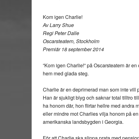
Kom igen Charlie!
Av Larry Shue
Regi Peter Dalle
Oscarsteatern, Stockholm
Premiär 18 september 2014
”Kom igen Charlie!” på Oscarsteatern är en
hem med glada steg.
Charlie är en deprimerad man som inte vill 
Han är sjukligt blyg och saknar total tilltro ti
ha honom där, hon flirtar hellre med andra m
eller mindre mot Charlies vilja honom på en 
amerikanska landsbygden i Georgia.
För att Charlie ska slippa prata med pensio