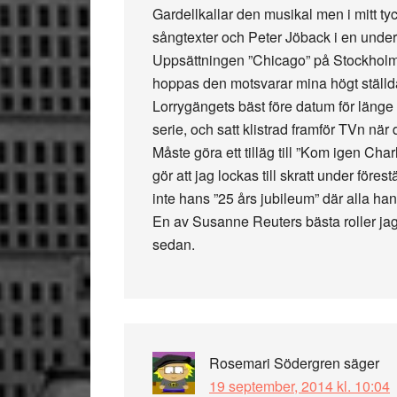
Gardellkallar den musikal men i mitt ty
sångtexter och Peter Jöback i en underb
Uppsättningen ”Chicago” på Stockholm s
hoppas den motsvarar mina högt ställda f
Lorrygängets bäst före datum för länge
serie, och satt klistrad framför TVn när
Måste göra ett tilläg till ”Kom igen Cha
gör att jag lockas till skratt under föres
inte hans ”25 års jubileum” där alla han
En av Susanne Reuters bästa roller jag
sedan.
Rosemari Södergren
säger
19 september, 2014 kl. 10:04