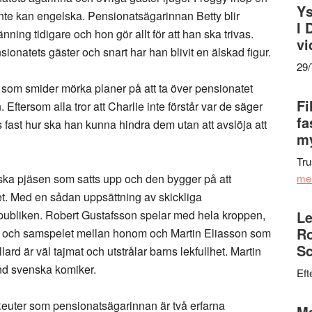
Ys
inte kan engelska. Pensionatsägarinnan Betty blir
I 
änning tidigare och hon gör allt för att han ska trivas.
vi
nsionatets gäster och snart har han blivit en älskad figur.
29
st som smider mörka planer på att ta över pensionatet
Fi
ftersom alla tror att Charlie inte förstår var de säger
fa
fast hur ska han kunna hindra dem utan att avslöja att
my
Tru
tiska pjäsen som satts upp och den bygger på att
me
t. Med en sådan uppsättning av skickliga
 i publiken. Robert Gustafsson spelar med hela kroppen,
Le
Ro
r och samspelet mellan honom och Martin Eliasson som
Sc
d är väl tajmat och utstrålar barns lekfullhet. Martin
and svenska komiker.
Eft
ter som pensionatsägarinnan är två erfarna
Ma