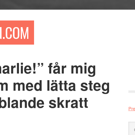
N.COM
rlie!” får mig
Pr
si
m med lätta steg
bblande skratt
Pre
Sö
på