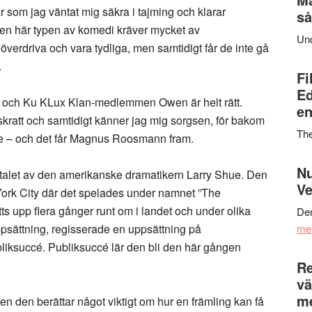
 som jag väntat mig säkra i tajming och klarar
så
a den här typen av komedi kräver mycket av
Un
verdriva och vara tydliga, men samtidigt får de inte gå
.
Fi
Ed
ch Ku KLux Klan-medlemmen Owen är helt rätt.
en
kratt och samtidigt känner jag mig sorgsen, för bakom
Th
ojke – och det får Magnus Roosmann fram.
Nu
0-talet av den amerikanske dramatikern Larry Shue. Den
Ve
rk City där det spelades under namnet ”The
ts upp flera gånger runt om i landet och under olika
Den
psättning, regisserade en uppsättning på
me
liksuccé. Publiksuccé lär den bli den här gången
Re
vä
m
men den berättar något viktigt om hur en främling kan få