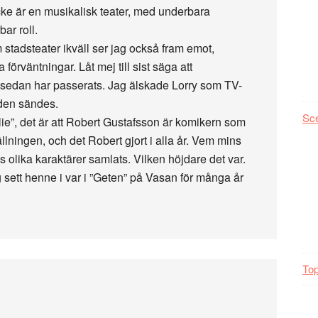
cke är en musikalisk teater, med underbara
ar roll.
tadsteater ikväll ser jag också fram emot,
örväntningar. Låt mej till sist säga att
 sedan har passerats. Jag älskade Lorry som TV-
 den sändes.
Sc
rlie”, det är att Robert Gustafsson är komikern som
tällningen, och det Robert gjort i alla år. Vem mins
s olika karaktärer samlats. Vilken höjdare det var.
 sett henne i var i ”Geten” på Vasan för många år
Top