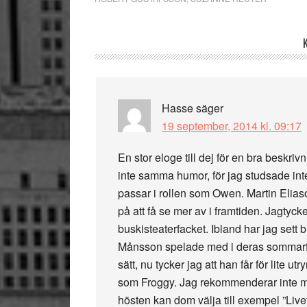
Läsarkommentarer
Hasse
säger
19 september, 2014 kl. 09:17
En stor eloge till dej för en bra beskri
inte samma humor, för jag studsade int
passar i rollen som Owen. Martin Eliaso
på att få se mer av i framtiden. Jagtycke
buskisteaterfacket. Ibland har jag sett 
Månsson spelade med i deras sommarfar
sätt, nu tycker jag att han får för lite u
som Froggy. Jag rekommenderar inte mi
hösten kan dom välja till exempel ”Live