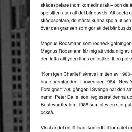
skådespelare inom komedins fält – och de är
spelstilen utan att det blir buskis. Att spel
skådespelare, de måste kunna spela ut och ö
över den gränsen som gör att det blir buskis
Magnus Roosmann som redneck-galningen o
Magnus Roosmann får mig att vrida mig av s
den tuffa attityden finns en osäker liten p
”Kom igen Charlie!” skrevs i mitten av 198
hade premiär den 1 november 1984 i New Yo
Foreigner” 700 gånger. I Sverige har den sat
namn. Peter Dalle, som regisserat denna up
Boulevardteatern 1988 som blev en stor pub
också.
Visst är det en lättsam komedi till formatet 