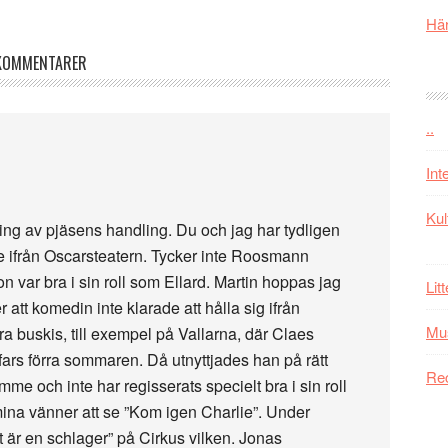
Här
KOMMENTARER
..
Int
Kul
vning av pjäsens handling. Du och jag har tydligen
e ifrån Oscarsteatern. Tycker inte Roosmann
n var bra i sin roll som Ellard. Martin hoppas jag
Lit
r att komedin inte klarade att hålla sig ifrån
Mu
bra buskis, till exempel på Vallarna, där Claes
s förra sommaren. Då utnyttjades han på rätt
Re
trymme och inte har regisserats specielt bra i sin roll
na vänner att se ”Kom igen Charlie”. Under
t är en schlager” på Cirkus vilken. Jonas