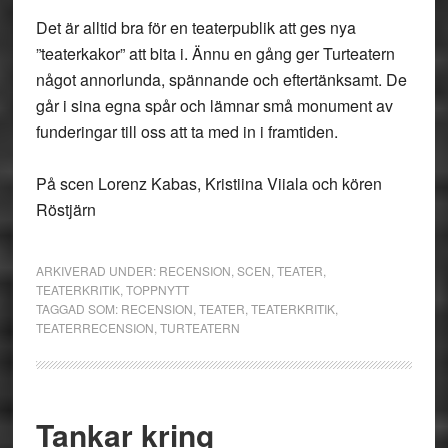
Det är alltid bra för en teaterpublik att ges nya
”teaterkakor” att bita i. Ännu en gång ger Turteatern
något annorlunda, spännande och eftertänksamt. De
går i sina egna spår och lämnar små monument av
funderingar till oss att ta med in i framtiden.
På scen Lorenz Kabas, Kristiina Viiala och kören
Röstjärn
ARKIVERAD UNDER:
RECENSION
,
SCEN
,
TEATER
,
TEATERKRITIK
,
TOPPNYTT
TAGGAD SOM:
RECENSION
,
TEATER
,
TEATERKRITIK
,
TEATERRECENSION
,
TURTEATERN
Tankar kring