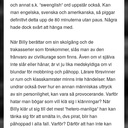
och annat s.k. ”swenglish” ord uppstår också. Kan
man engelska, svenska och amerikanska, så piggar
definitivt detta upp de 80 minuterna utan paus. Några
hade dock svårt att hänga med.
När Billy berättar om sin skolgång och de
trakasserier som förekommer, slås man av den
frånvaro av civilkurage som finns. Även om vi själva
inte slår eller hånar, är vi ju lika medskyldiga om vi
blundar för mobbning och påhopp. Lärare försvinner
ur rum och klasskamrater minns inte händelser. Man
undrar också över hur en annan människas uttryck
av sin personlighet, kan vara så provocerande. Varför
hatar man bögar som vill klä sig i klänningar? När
Billy klär ut sig till det mest ”hetero-manliga” han kan
tänka sig för att smälta in, dvs pirat, blir han
påhoppad i alla fall. Varför? Därför att han inte kan