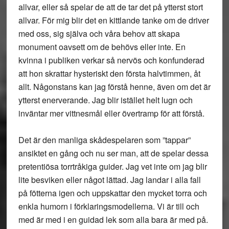
allvar, eller så spelar de att de tar det på ytterst stort
allvar. För mig blir det en kittlande tanke om de driver
med oss, sig själva och våra behov att skapa
monument oavsett om de behövs eller inte. En
kvinna i publiken verkar så nervös och konfunderad
att hon skrattar hysteriskt den första halvtimmen, åt
allt. Någonstans kan jag förstå henne, även om det är
ytterst enerverande. Jag blir istället helt lugn och
inväntar mer vittnesmål eller övertramp för att förstå.
Det är den manliga skådespelaren som ”tappar”
ansiktet en gång och nu ser man, att de spelar dessa
pretentiösa torrtråkiga guider. Jag vet inte om jag blir
lite besviken eller något lättad. Jag landar i alla fall
på fötterna igen och uppskattar den mycket torra och
enkla humorn i förklaringsmodellerna. Vi är till och
med är med i en guidad lek som alla bara är med på.