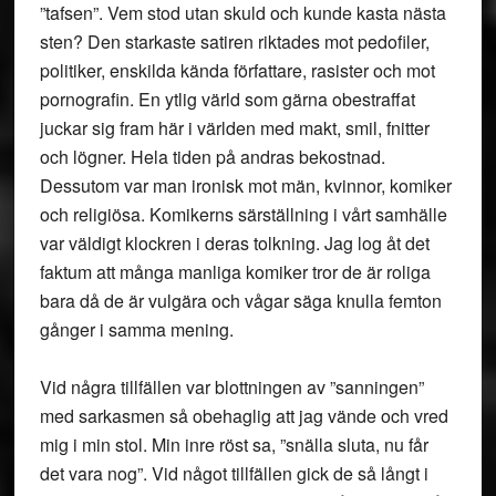
”tafsen”. Vem stod utan skuld och kunde kasta nästa
sten? Den starkaste satiren riktades mot pedofiler,
politiker, enskilda kända författare, rasister och mot
pornografin. En ytlig värld som gärna obestraffat
juckar sig fram här i världen med makt, smil, fnitter
och lögner. Hela tiden på andras bekostnad.
Dessutom var man ironisk mot män, kvinnor, komiker
och religiösa. Komikerns särställning i vårt samhälle
var väldigt klockren i deras tolkning. Jag log åt det
faktum att många manliga komiker tror de är roliga
bara då de är vulgära och vågar säga knulla femton
gånger i samma mening.
Vid några tillfällen var blottningen av ”sanningen”
med sarkasmen så obehaglig att jag vände och vred
mig i min stol. Min inre röst sa, ”snälla sluta, nu får
det vara nog”. Vid något tillfällen gick de så långt i