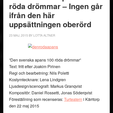
röda drömmar – Ingen går
ifrån den här
uppsättningen oberörd
23 MAJ, 2015
BY
LOTTA ALTNER
”Den svenska apans 100 röda drömmar”
Text: fritt efter Joakim Pirinen
Regi och bearbetning: Nils Poletti
Kostymtecknare: Lena Lindgren
Ljusdesign/scenografi: Markus Granqvist
Kompositör: Daniel Rossetti, Jonas Söderqvist
Föreställning som recenseras:
Turteatern
i Kärrtorp
den 22 maj 2015