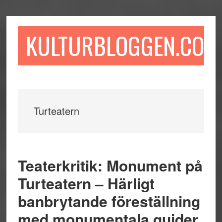
Hoppa
Hoppa
Hoppa
till
till
till
huvudinnehåll
det
sidfot
KULTURBLOGGEN.COM
primära
sidofältet
Turteatern
Teaterkritik: Monument på
Turteatern – Härligt
banbrytande föreställning
med monumentala guider