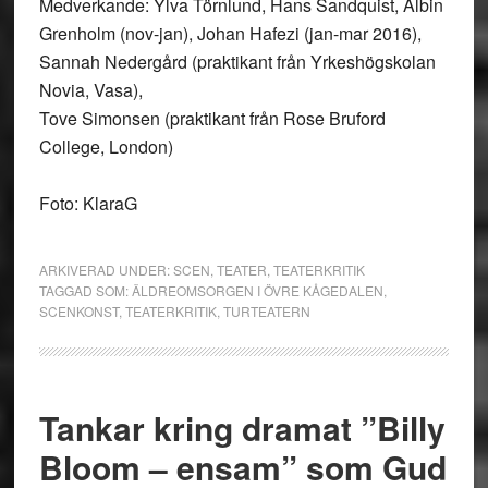
Medverkande: Ylva Törnlund, Hans Sandquist, Albin
Grenholm (nov-jan), Johan Hafezi (jan-mar 2016),
Sannah Nedergård (praktikant från Yrkeshögskolan
Novia, Vasa),
Tove Simonsen (praktikant från Rose Bruford
College, London)
Foto: KlaraG
ARKIVERAD UNDER:
SCEN
,
TEATER
,
TEATERKRITIK
TAGGAD SOM:
ÄLDREOMSORGEN I ÖVRE KÅGEDALEN
,
SCENKONST
,
TEATERKRITIK
,
TURTEATERN
Tankar kring dramat ”Billy
Bloom – ensam” som Gud