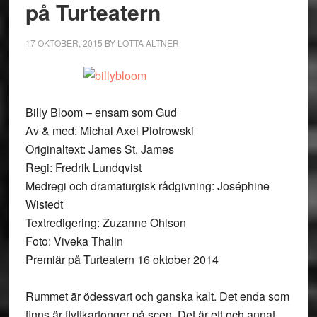
på Turteatern
17 OKTOBER, 2015
BY
LOTTA ALTNER
Billy Bloom – ensam som Gud
Av & med: Michal Axel Piotrowski
Originaltext: James St. James
Regi: Fredrik Lundqvist
Medregi och dramaturgisk rådgivning: Joséphine
Wistedt
Textredigering: Zuzanne Ohlson
Foto: Viveka Thalin
Premiär på Turteatern 16 oktober 2014
Rummet är ödessvart och ganska kalt. Det enda som
finns är flyttkartonger på scen. Det är ett och annat