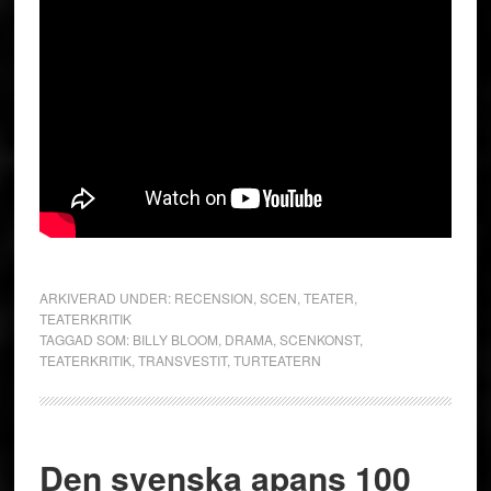
ARKIVERAD UNDER:
RECENSION
,
SCEN
,
TEATER
,
TEATERKRITIK
TAGGAD SOM:
BILLY BLOOM
,
DRAMA
,
SCENKONST
,
TEATERKRITIK
,
TRANSVESTIT
,
TURTEATERN
Den svenska apans 100