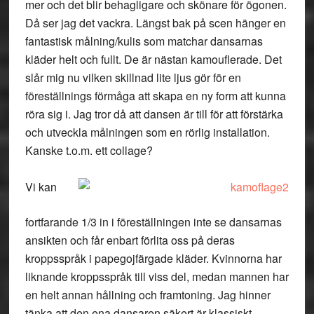
mer och det blir behagligare och skönare för ögonen.
Då ser jag det vackra. Längst bak på scen hänger en
fantastisk målning/kulis som matchar dansarnas
kläder helt och fullt. De är nästan kamouflerade. Det
slår mig nu vilken skillnad lite ljus gör för en
föreställnings förmåga att skapa en ny form att kunna
röra sig i. Jag tror då att dansen är till för att förstärka
och utveckla målningen som en rörlig installation.
Kanske t.o.m. ett collage?
Vi kan
fortfarande 1/3 in i föreställningen inte se dansarnas
ansikten och får enbart förlita oss på deras
kroppsspråk i papegojfärgade kläder. Kvinnorna har
liknande kroppsspråk till viss del, medan mannen har
en helt annan hållning och framtoning. Jag hinner
tänka att den ena dansaren säkert är klassiskt