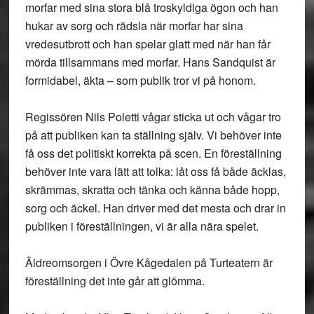
morfar med sina stora blå troskyldiga ögon och han
hukar av sorg och rädsla när morfar har sina
vredesutbrott och han spelar glatt med när han får
mörda tillsammans med morfar. Hans Sandquist är
formidabel, äkta – som publik tror vi på honom.
Regissören Nils Poletti vågar sticka ut och vågar tro
på att publiken kan ta ställning själv. Vi behöver inte
få oss det politiskt korrekta på scen. En föreställning
behöver inte vara lätt att tolka: låt oss få både äcklas,
skrämmas, skratta och tänka och känna både hopp,
sorg och äckel. Han driver med det mesta och drar in
publiken i föreställningen, vi är alla nära spelet.
Äldreomsorgen i Övre Kågedalen på Turteatern är
föreställning det inte går att glömma.