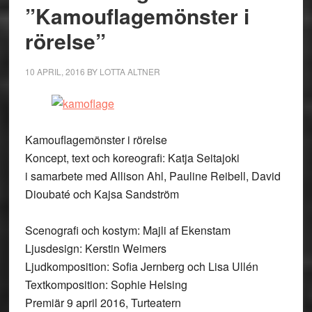
”Kamouflagemönster i
rörelse”
10 APRIL, 2016
BY
LOTTA ALTNER
Kamouflagemönster i rörelse
Koncept, text och koreografi: Katja Seitajoki
i samarbete med Allison Ahl, Pauline Reibell, David
Dioubaté och Kajsa Sandström
Scenografi och kostym: Majli af Ekenstam
Ljusdesign: Kerstin Weimers
Ljudkomposition: Sofia Jernberg och Lisa Ullén
Textkomposition: Sophie Helsing
Premiär 9 april 2016, Turteatern