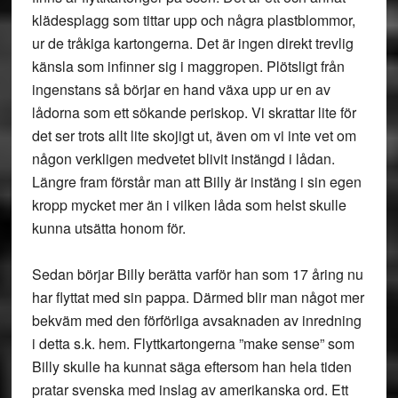
klädesplagg som tittar upp och några plastblommor,
ur de tråkiga kartongerna. Det är ingen direkt trevlig
känsla som infinner sig i maggropen. Plötsligt från
ingenstans så börjar en hand växa upp ur en av
lådorna som ett sökande periskop. Vi skrattar lite för
det ser trots allt lite skojigt ut, även om vi inte vet om
någon verkligen medvetet blivit instängd i lådan.
Längre fram förstår man att Billy är instäng i sin egen
kropp mycket mer än i vilken låda som helst skulle
kunna utsätta honom för.
Sedan börjar Billy berätta varför han som 17 åring nu
har flyttat med sin pappa. Därmed blir man något mer
bekväm med den förförliga avsaknaden av inredning
i detta s.k. hem. Flyttkartongerna ”make sense” som
Billy skulle ha kunnat säga eftersom han hela tiden
pratar svenska med inslag av amerikanska ord. Ett