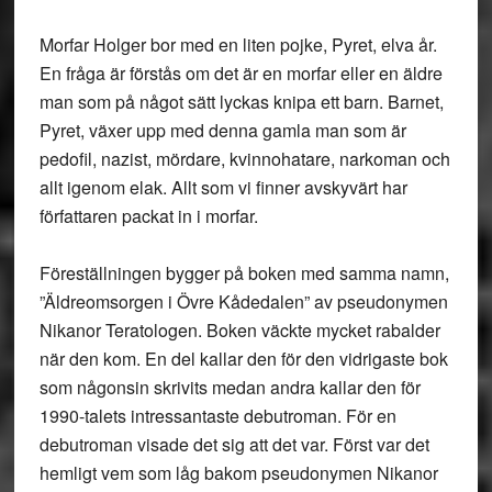
Morfar Holger bor med en liten pojke, Pyret, elva år.
En fråga är förstås om det är en morfar eller en äldre
man som på något sätt lyckas knipa ett barn. Barnet,
Pyret, växer upp med denna gamla man som är
pedofil, nazist, mördare, kvinnohatare, narkoman och
allt igenom elak. Allt som vi finner avskyvärt har
författaren packat in i morfar.
Föreställningen bygger på boken med samma namn,
”Äldreomsorgen i Övre Kådedalen” av pseudonymen
Nikanor Teratologen. Boken väckte mycket rabalder
när den kom. En del kallar den för den vidrigaste bok
som någonsin skrivits medan andra kallar den för
1990-talets intressantaste debutroman. För en
debutroman visade det sig att det var. Först var det
hemligt vem som låg bakom pseudonymen Nikanor