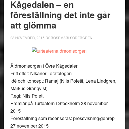
Kågedalen – en
föreställning det inte går
att glömma
28 NOVEMBER, 2015
BY
ROSEMARI SÖDERGREN
Äldreomsorgen i Övre Kågedalen
Fritt efter: Nikanor Teratologen
Idé och koncept: Ramaj (Nils Poletti, Lena Lindgren,
Markus Granqvist)
Regi: Nils Poletti
Premiär på Turteatern i Stockholm 28 november
2015
Föreställning som recenseras: pressvisning/genrep
27 november 2015