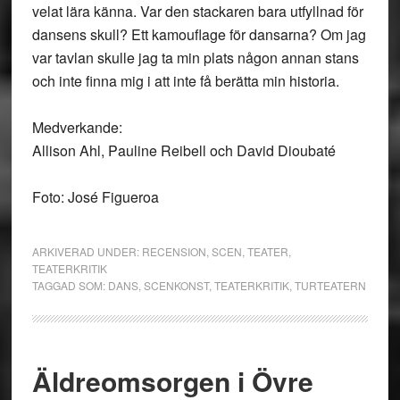
velat lära känna. Var den stackaren bara utfyllnad för
dansens skull? Ett kamouflage för dansarna? Om jag
var tavlan skulle jag ta min plats någon annan stans
och inte finna mig i att inte få berätta min historia.
Medverkande:
Allison Ahl, Pauline Reibell och David Dioubaté
Foto: José Figueroa
ARKIVERAD UNDER:
RECENSION
,
SCEN
,
TEATER
,
TEATERKRITIK
TAGGAD SOM:
DANS
,
SCENKONST
,
TEATERKRITIK
,
TURTEATERN
Äldreomsorgen i Övre