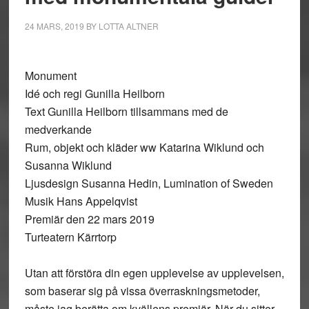
24 MARS, 2019
BY
LOTTA ALTNER
Monument
Idé och regi Gunilla Heilborn
Text Gunilla Heilborn tillsammans med de
medverkande
Rum, objekt och kläder ww Katarina Wiklund och
Susanna Wiklund
Ljusdesign Susanna Hedin, Lumination of Sweden
Musik Hans Appelqvist
Premiär den 22 mars 2019
Turteatern Kärrtorp
Utan att förstöra din egen upplevelse av upplevelsen,
som baserar sig på vissa överraskningsmetoder,
måste jag berätta om kvällens premiär. När du sitter