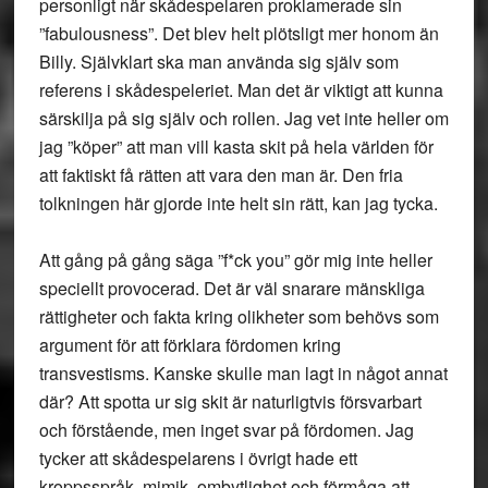
personligt när skådespelaren proklamerade sin
”fabulousness”. Det blev helt plötsligt mer honom än
Billy. Självklart ska man använda sig själv som
referens i skådespeleriet. Man det är viktigt att kunna
särskilja på sig själv och rollen. Jag vet inte heller om
jag ”köper” att man vill kasta skit på hela världen för
att faktiskt få rätten att vara den man är. Den fria
tolkningen här gjorde inte helt sin rätt, kan jag tycka.
Att gång på gång säga ”f*ck you” gör mig inte heller
speciellt provocerad. Det är väl snarare mänskliga
rättigheter och fakta kring olikheter som behövs som
argument för att förklara fördomen kring
transvestisms. Kanske skulle man lagt in något annat
där? Att spotta ur sig skit är naturligtvis försvarbart
och förstående, men inget svar på fördomen. Jag
tycker att skådespelarens i övrigt hade ett
kroppsspråk, mimik, ombytlighet och förmåga att