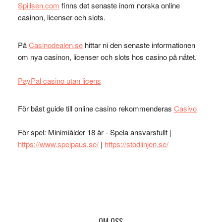
Spillsen.com
finns det senaste inom norska online
casinon, licenser och slots.
På
Casinodealen.se
hittar ni den senaste informationen
om nya casinon, licenser och slots hos casino på nätet.
PayPal casino utan licens
För bäst guide till online casino rekommenderas
Casivo
För spel: Minimiålder 18 år - Spela ansvarsfullt |
https://www.spelpaus.se/
|
https://stodlinjen.se/
OM OSS