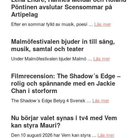
–
Pöntinen avslutar Scensommar på
bortom
fascineran
Artipelag
genrens
spännand
vidsträckta
om
Efter en sommar fylld av musik, poesi …
Läs mer
och
terräng
Lena
ger
Endre,
Malmöfestivalen bjuder in till sång,
mycket
Hannes
musik, samtal och teater
att
Meidal
tänka
om
Under Malmöfestivalen bjuder Malmö …
Läs mer
och
på
Malmöfestiva
Roland
bjuder
Filmrecension: The Shadow´s Edge –
Pöntinen
in
rolig och spännande med en Jackie
avslutar
till
Chan i storform
Scensommar
sång,
på
om
The Shadow´s Edge Betyg 4 Svensk …
Läs mer
musik,
Artipelag
Filmrecension
samtal
The
Nu börjar valet synas i tv4 med Vem
och
Shadow
kan styra Mauri?
teater
´s
om
Den 10 augusti 2026 har Vem kan styra …
Läs mer
Edge