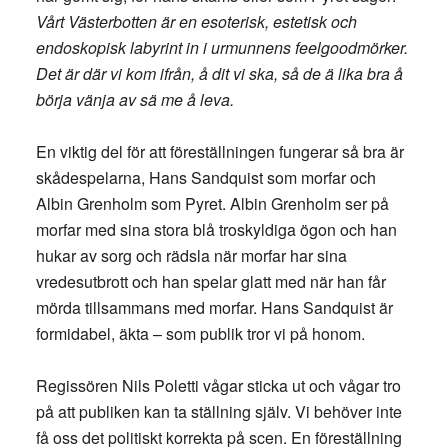
Vårt Västerbotten är en esoterisk, estetisk och
endoskopisk labyrint in i urmunnens feelgoodmörker.
Det är där vi kom ifrån, å dit vi ska, så de ä lika bra å
börja vänja av sä me å leva.
En viktig del för att föreställningen fungerar så bra är
skådespelarna, Hans Sandquist som morfar och
Albin Grenholm som Pyret. Albin Grenholm ser på
morfar med sina stora blå troskyldiga ögon och han
hukar av sorg och rädsla när morfar har sina
vredesutbrott och han spelar glatt med när han får
mörda tillsammans med morfar. Hans Sandquist är
formidabel, äkta – som publik tror vi på honom.
Regissören Nils Poletti vågar sticka ut och vågar tro
på att publiken kan ta ställning själv. Vi behöver inte
få oss det politiskt korrekta på scen. En föreställning