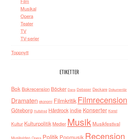
Film
Musikal
Opera
Teater
TV
TV-serier
Toppnytt
ETIKETTER
Bok
Böcker
Bokrecension
Deckare
Debaser
Dokumentär
Dans
Filmrecension
Dramaten
Filmkritik
ekonomi
indie
Konserter
Göteborg
Hårdrock
Konst
Hultsfred
Musik
Kulturpolitik
Musikfestival
Kultur
Medier
Recension
Politik
Popmusik
Musikvideo
Opera