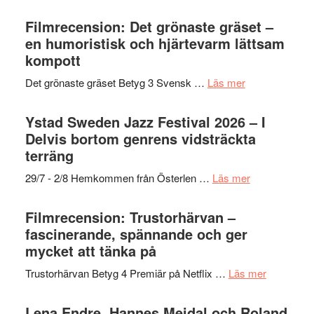
Grattis
nya
–
Shahab
Filmrecension: Det grönaste gräset –
titlar
Vrach
Mehrabi
en humoristisk och hjärtevarm lättsam
i
Frankenshtey
till
kompott
årets
–
Filmstadens
filmprogram
med
om
Det grönaste gräset Betyg 3 Svensk …
Läs mer
Kulturs
Fox
Filmrecension:
stipendium
Mulder
Det
Ystad Sweden Jazz Festival 2026 – I
och
grönaste
Delvis bortom genrens vidsträckta
Dana
gräset
terräng
Scully
–
om
29/7 - 2/8 Hemkommen från Österlen …
Läs mer
en
Ystad
humoristisk
Sweden
Filmrecension: Trustorhärvan –
och
Jazz
fascinerande, spännande och ger
hjärtevarm
Festival
mycket att tänka på
lättsam
2026
kompott
om
Trustorhärvan Betyg 4 Premiär på Netflix …
Läs mer
–
Filmrecens
I
Trustorhä
Lena Endre, Hannes Meidal och Roland
Delvis