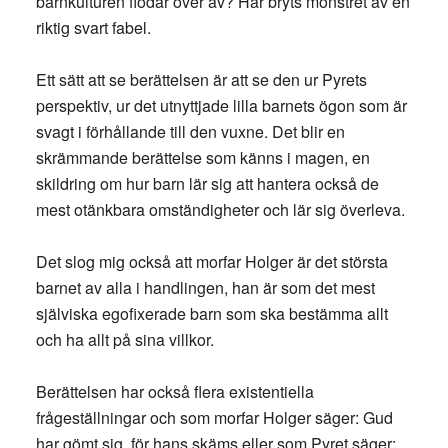
barnkulturen flödar över av? Här bryts mönstret av en
riktig svart fabel.
Ett sätt att se berättelsen är att se den ur Pyrets
perspektiv, ur det utnyttjade lilla barnets ögon som är
svagt i förhållande till den vuxne. Det blir en
skrämmande berättelse som känns i magen, en
skildring om hur barn lär sig att hantera också de
mest otänkbara omständigheter och lär sig överleva.
Det slog mig också att morfar Holger är det största
barnet av alla i handlingen, han är som det mest
själviska egofixerade barn som ska bestämma allt
och ha allt på sina villkor.
Berättelsen har också flera existentiella
frågeställningar och som morfar Holger säger: Gud
har gömt sig, för hans skäms eller som Pyret säger: