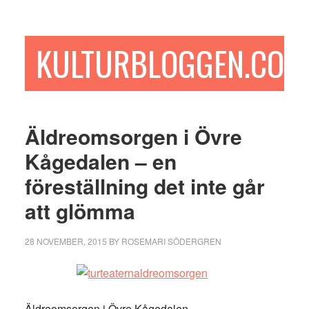
Hoppa
Hoppa
Hoppa
till
till
till
huvudinnehåll
det
sidfot
KULTURBLOGGEN.COM
primära
sidofältet
Äldreomsorgen i Övre
Kågedalen – en
föreställning det inte går
att glömma
28 NOVEMBER, 2015
BY
ROSEMARI SÖDERGREN
Äldreomsorgen i Övre Kågedalen