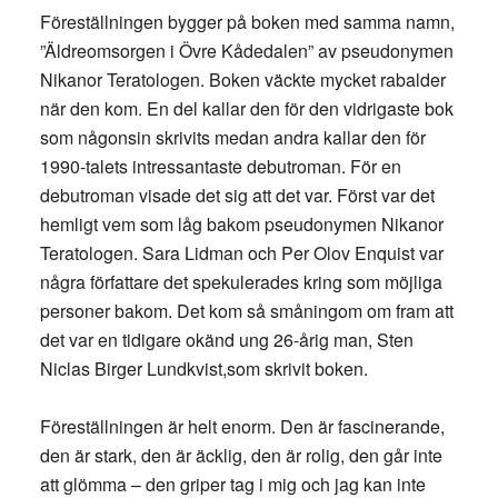
Föreställningen bygger på boken med samma namn,
”Äldreomsorgen i Övre Kådedalen” av pseudonymen
Nikanor Teratologen. Boken väckte mycket rabalder
när den kom. En del kallar den för den vidrigaste bok
som någonsin skrivits medan andra kallar den för
1990-talets intressantaste debutroman. För en
debutroman visade det sig att det var. Först var det
hemligt vem som låg bakom pseudonymen Nikanor
Teratologen. Sara Lidman och Per Olov Enquist var
några författare det spekulerades kring som möjliga
personer bakom. Det kom så småningom om fram att
det var en tidigare okänd ung 26-årig man, Sten
Niclas Birger Lundkvist,som skrivit boken.
Föreställningen är helt enorm. Den är fascinerande,
den är stark, den är äcklig, den är rolig, den går inte
att glömma – den griper tag i mig och jag kan inte