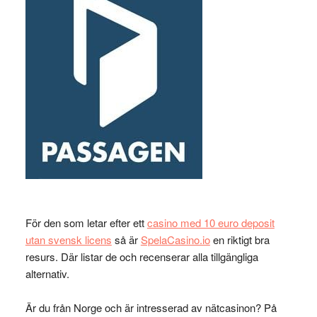
För den som letar efter ett
casino med 10 euro deposit
utan svensk licens
så är
SpelaCasino.io
en riktigt bra
resurs. Där listar de och recenserar alla tillgängliga
alternativ.
Är du från Norge och är intresserad av nätcasinon? På