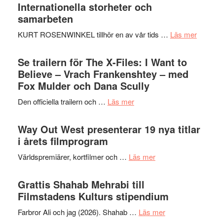
Internationella storheter och
samarbeten
om
KURT ROSENWINKEL tillhör en av vår tids …
Läs mer
Ystad
Swede
Se trailern för The X-Files: I Want to
Jazz
Believe – Vrach Frankenshtey – med
Festiva
Fox Mulder och Dana Scully
2026
om
Den officiella trailern och …
Läs mer
–
Se
II
trailern
Way Out West presenterar 19 nya titlar
Internat
för
i årets filmprogram
storhet
The
och
om
Världspremiärer, kortfilmer och …
Läs mer
X-
samarb
Way
Files:
Out
Grattis Shahab Mehrabi till
I
West
Filmstadens Kulturs stipendium
Want
presenterar
to
om
Farbror Ali och jag (2026). Shahab …
Läs mer
19
Believe