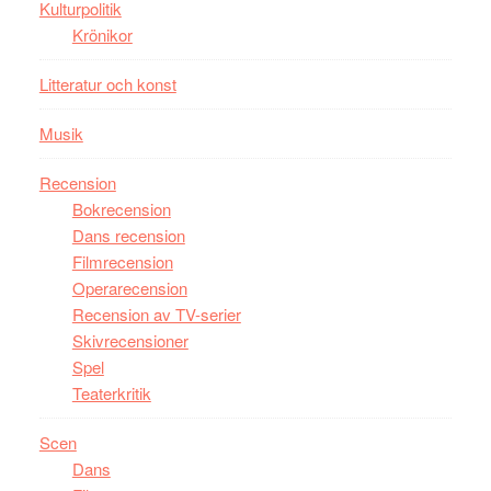
Kulturpolitik
skådespelar
Krönikor
Litteratur och konst
Musik
Recension
Bokrecension
Dans recension
Filmrecension
Operarecension
Recension av TV-serier
Skivrecensioner
Spel
Teaterkritik
Scen
Dans