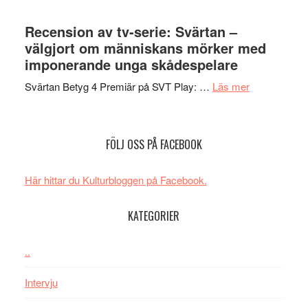
Nu
–
börjar
Recension av tv-serie: Svärtan –
rolig
valet
välgjort om människans mörker med
och
synas
imponerande unga skådespelare
spännande
i
med
om
Svärtan Betyg 4 Premiär på SVT Play: …
Läs mer
tv4
en
Recension
med
Jackie
av
Vem
Chan
tv-
kan
FÖLJ OSS PÅ FACEBOOK
i
serie:
styra
storform
Svärtan
Mauri?
Här hittar du Kulturbloggen på Facebook.
–
välgjort
KATEGORIER
om
människans
mörker
..
med
Intervju
imponerande
unga