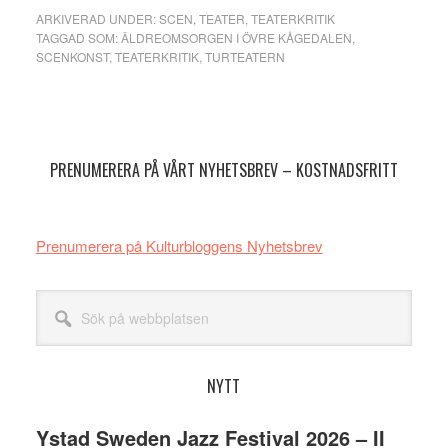
ARKIVERAD UNDER:
SCEN
,
TEATER
,
TEATERKRITIK
TAGGAD SOM:
ÄLDREOMSORGEN I ÖVRE KÅGEDALEN
,
SCENKONST
,
TEATERKRITIK
,
TURTEATERN
Primärt
sidofält
PRENUMERERA PÅ VÅRT NYHETSBREV – KOSTNADSFRITT
Prenumerera på Kulturbloggens Nyhetsbrev
Sök
på
webbplatsen
NYTT
Ystad Sweden Jazz Festival 2026 – II