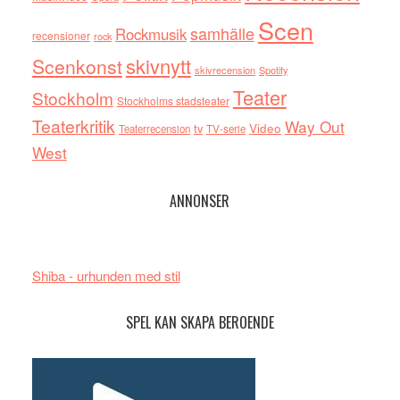
Scen
samhälle
Rockmusik
recensioner
rock
skivnytt
Scenkonst
skivrecension
Spotify
Teater
Stockholm
Stockholms stadsteater
Teaterkritik
Way Out
tv
Video
Teaterrecension
TV-serie
West
ANNONSER
Shiba - urhunden med stil
SPEL KAN SKAPA BEROENDE