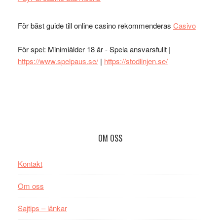
För bäst guide till online casino rekommenderas
Casivo
För spel: Minimiålder 18 år - Spela ansvarsfullt |
https://www.spelpaus.se/
|
https://stodlinjen.se/
Footer
OM OSS
Kontakt
Om oss
Sajtips – länkar