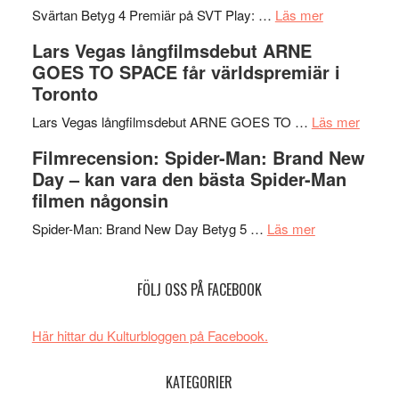
spännande
om
i
Svärtan Betyg 4 Premiär på SVT Play: …
Läs mer
med
Recension
tv4
Lars Vegas långfilmsdebut ARNE
en
av
med
GOES TO SPACE får världspremiär i
Jackie
tv-
Vem
Toronto
Chan
serie:
kan
i
Svärtan
styra
om
Lars Vegas långfilmsdebut ARNE GOES TO …
Läs mer
storform
–
Mauri?
Lars
Filmrecension: Spider-Man: Brand New
välgjort
Vegas
Day – kan vara den bästa Spider-Man
om
långfi
filmen någonsin
människans
ARNE
om
mörker
GOES
Spider-Man: Brand New Day Betyg 5 …
Läs mer
Filmrecension
med
TO
Spider-
imponerande
SPAC
FÖLJ OSS PÅ FACEBOOK
Man:
unga
får
Brand
skådespelar
världs
New
i
Här hittar du Kulturbloggen på Facebook.
Day
Toront
–
KATEGORIER
kan