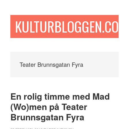
Hoppa
Hoppa
Hoppa
till
till
till
huvudinnehåll
det
sidfot
KULTURBLOGGEN.COM
primära
sidofältet
Teater Brunnsgatan Fyra
En rolig timme med Mad
(Wo)men på Teater
Brunnsgatan Fyra