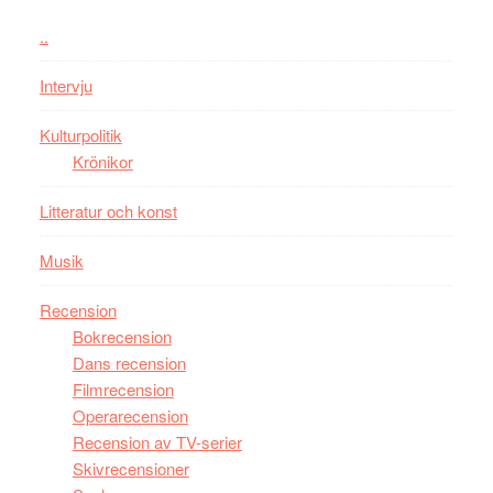
vara
..
den
bästa
Intervju
Spider-
Man
Kulturpolitik
filmen
Krönikor
någonsin
Litteratur och konst
Musik
Recension
Bokrecension
Dans recension
Filmrecension
Operarecension
Recension av TV-serier
Skivrecensioner