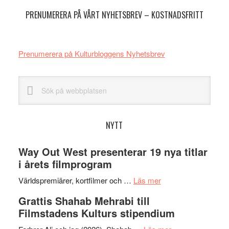
PRENUMERERA PÅ VÅRT NYHETSBREV – KOSTNADSFRITT
Prenumerera på Kulturbloggens Nyhetsbrev
Sök
på
webbplatsen
NYTT
Way Out West presenterar 19 nya titlar
i årets filmprogram
om
Världspremiärer, kortfilmer och …
Läs mer
Way
Grattis Shahab Mehrabi till
Out
Filmstadens Kulturs stipendium
West
presenterar
om