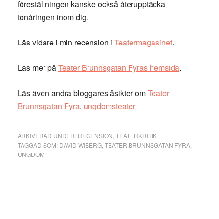
föreställningen kanske också återupptäcka
tonåringen inom dig.
Läs vidare i min recension i
Teatermagasinet
.
Läs mer på
Teater Brunnsgatan Fyras hemsida
.
Läs även andra bloggares åsikter om
Teater
Brunnsgatan Fyra
,
ungdomsteater
ARKIVERAD UNDER:
RECENSION
,
TEATERKRITIK
TAGGAD SOM:
DAVID WIBERG
,
TEATER BRUNNSGATAN FYRA
,
UNGDOM
Primärt
sidofält