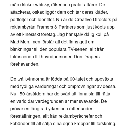
män dricker whisky, röker och pratar affärer. De
attackerar, oskadliggör dem och tar deras kläder,
portföljer och identitet. Nu är de Creative Directors på
reklambyrån Framers & Partners som just köpts upp
av ett kinesiskt företag. Jag har själv dålig koll på
Mad Men, men förstår att det finns gott om
blinkningar till den populära TV-serien, allt från
introscenen till huvudpersonen Don Drapers
förehavanden.
De två kvinnorna är födda på 60-talet och uppväxta
med tydliga värderingar och omprövningar av dessa.
Nu i 50-årsåldern har de svårt att finna sig till rätta i
en värld där värdegrunden är mer svävande. De
prövar en lång rad yrken och roller under
föreställningen, allt från reklambyråchefer och
kobönder till att sälja sina egna kroppar till forskning.