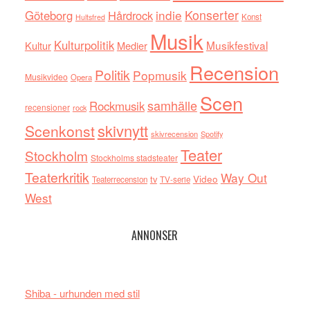
indie
Konserter
Göteborg
Hårdrock
Konst
Hultsfred
Musik
Kulturpolitik
Musikfestival
Kultur
Medier
Recension
Politik
Popmusik
Musikvideo
Opera
Scen
samhälle
Rockmusik
recensioner
rock
skivnytt
Scenkonst
skivrecension
Spotify
Teater
Stockholm
Stockholms stadsteater
Teaterkritik
Way Out
tv
Video
Teaterrecension
TV-serie
West
ANNONSER
Shiba - urhunden med stil