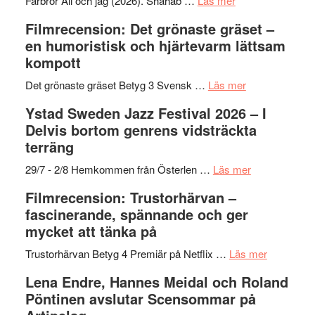
Farbror Ali och jag (2026). Shahab …
Läs mer
19
Grattis
Filmrecension: Det grönaste gräset –
nya
Shahab
en humoristisk och hjärtevarm lättsam
titlar
Mehrabi
kompott
i
till
årets
Filmstadens
om
Det grönaste gräset Betyg 3 Svensk …
Läs mer
filmprogram
Kulturs
Filmrecension:
Ystad Sweden Jazz Festival 2026 – I
stipendium
Det
Delvis bortom genrens vidsträckta
grönaste
terräng
gräset
–
om
29/7 - 2/8 Hemkommen från Österlen …
Läs mer
en
Ystad
Filmrecension: Trustorhärvan –
humoristisk
Sweden
fascinerande, spännande och ger
och
Jazz
mycket att tänka på
hjärtevarm
Festival
lättsam
2026
om
Trustorhärvan Betyg 4 Premiär på Netflix …
Läs mer
kompott
–
Filmrecens
Lena Endre, Hannes Meidal och Roland
I
Trustorhä
Pöntinen avslutar Scensommar på
Delvis
–