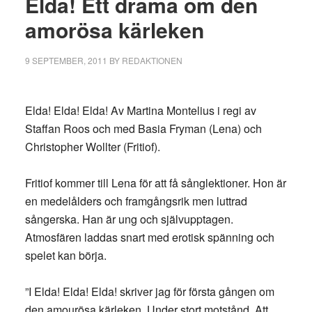
Elda! Ett drama om den
amorösa kärleken
9 SEPTEMBER, 2011
BY
REDAKTIONEN
Elda! Elda! Elda! Av Martina Montelius i regi av
Staffan Roos och med Basia Fryman (Lena) och
Christopher Wollter (Fritiof).
Fritiof kommer till Lena för att få sånglektioner. Hon är
en medelålders och framgångsrik men luttrad
sångerska. Han är ung och självupptagen.
Atmosfären laddas snart med erotisk spänning och
spelet kan börja.
”I Elda! Elda! Elda! skriver jag för första gången om
den amourösa kärleken. Under stort motstånd. Att