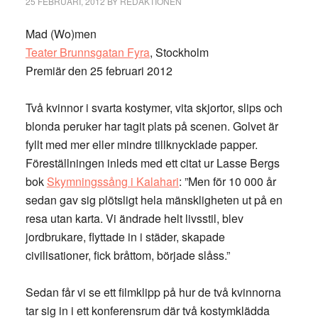
25 FEBRUARI, 2012
BY
REDAKTIONEN
Mad (Wo)men
Teater Brunnsgatan Fyra
, Stockholm
Premiär den 25 februari 2012
Två kvinnor i svarta kostymer, vita skjortor, slips och
blonda peruker har tagit plats på scenen. Golvet är
fyllt med mer eller mindre tillknycklade papper.
Föreställningen inleds med ett citat ur Lasse Bergs
bok
Skymningssång i Kalahari
: ”Men för 10 000 år
sedan gav sig plötsligt hela mänskligheten ut på en
resa utan karta. Vi ändrade helt livsstil, blev
jordbrukare, flyttade in i städer, skapade
civilisationer, fick bråttom, började slåss.”
Sedan får vi se ett filmklipp på hur de två kvinnorna
tar sig in i ett konferensrum där två kostymklädda