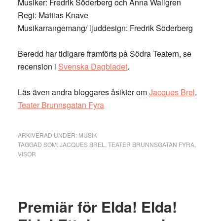
Musiker: Fredrik Söderberg och Anna Wallgren
Regi: Mattias Knave
Musikarrangemang/ ljuddesign: Fredrik Söderberg
Beredd har tidigare framförts på Södra Teatern, se
recension i
Svenska Dagbladet
.
Läs även andra bloggares åsikter om
Jacques Brel
,
Teater Brunnsgatan Fyra
ARKIVERAD UNDER:
MUSIK
TAGGAD SOM:
JACQUES BREL
,
TEATER BRUNNSGATAN FYRA
,
VISOR
Premiär för Elda! Elda!