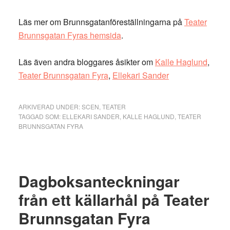
Läs mer om Brunnsgatanföreställningarna på
Teater
Brunnsgatan Fyras hemsida
.
Läs även andra bloggares åsikter om
Kalle Haglund
,
Teater Brunnsgatan Fyra
,
Ellekari Sander
ARKIVERAD UNDER:
SCEN
,
TEATER
TAGGAD SOM:
ELLEKARI SANDER
,
KALLE HAGLUND
,
TEATER
BRUNNSGATAN FYRA
Dagboksanteckningar
från ett källarhål på Teater
Brunnsgatan Fyra