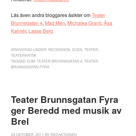
Läs även andra bloggares åsikter om
Teater
Brunnsgatan 4
,
Mad Men
,
Michalea Granit
,
Åsa
Kalmér
,
Lasse Berg
ARKIVERAD UNDER:
RECENSION
,
SCEN
,
TEATER
,
TEATERKRITIK
TAGGAD SOM:
TEATER BRUNNSGATAN 4
,
TEATER
BRUNNSGATAN FYRA
Teater Brunnsgatan Fyra
ger Beredd med musik av
Brel
29 OKTOBER, 2011
BY
REDAKTIONEN