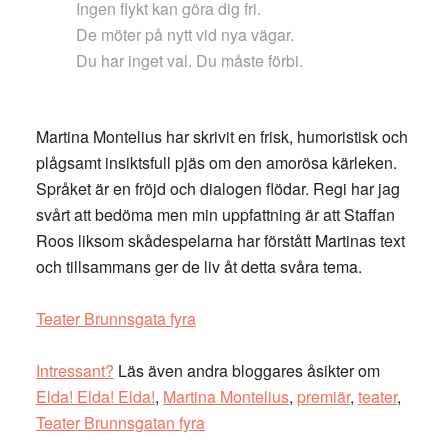
Ingen flykt kan göra dig fri.
De möter på nytt vid nya vägar.
Du har inget val. Du måste förbi.
Martina Montelius har skrivit en frisk, humoristisk och
plågsamt insiktsfull pjäs om den amorösa kärleken.
Språket är en fröjd och dialogen flödar. Regi har jag
svårt att bedöma men min uppfattning är att Staffan
Roos liksom skådespelarna har förstått Martinas text
och tillsammans ger de liv åt detta svåra tema.
Teater Brunnsgata fyra
Intressant?
Läs även andra bloggares åsikter om
Elda! Elda! Elda!
,
Martina Montelius
,
premiär
,
teater
,
Teater Brunnsgatan fyra