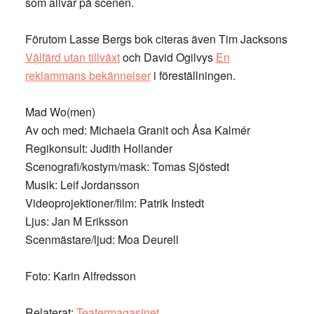
som allvar på scenen.
Förutom Lasse Bergs bok citeras även Tim Jacksons
Välfärd utan tillväxt
och David Ogilvys
En
reklammans bekännelser
i föreställningen.
Mad Wo(men)
Av och med: Michaela Granit och Åsa Kalmér
Regikonsult: Judith Hollander
Scenografi/kostym/mask: Tomas Sjöstedt
Musik: Leif Jordansson
Videoprojektioner/film: Patrik Instedt
Ljus: Jan M Eriksson
Scenmästare/ljud: Moa Deurell
Foto: Karin Alfredsson
Relaterat:
Teatermagasinet