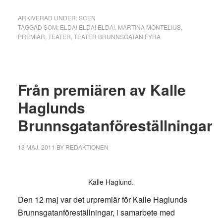
ARKIVERAD UNDER:
SCEN
TAGGAD SOM:
ELDA! ELDA! ELDA!
,
MARTINA MONTELIUS
,
PREMIÄR
,
TEATER
,
TEATER BRUNNSGATAN FYRA
Från premiären av Kalle
Haglunds
Brunnsgatanföreställningar
13 MAJ, 2011
BY
REDAKTIONEN
Kalle Haglund.
Den 12 maj var det urpremiär för Kalle Haglunds
Brunnsgatanföreställningar, i samarbete med