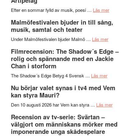
Artipelag
bortom
fascineran
genrens
om
spännand
Efter en sommar fylld av musik, poesi …
Läs mer
vidsträckta
Lena
och
Malmöfestivalen bjuder in till sång,
terräng
Endre,
ger
musik, samtal och teater
Hannes
mycket
om
Meidal
att
Under Malmöfestivalen bjuder Malmö …
Läs mer
Malmöfestiva
och
tänka
Filmrecension: The Shadow´s Edge –
bjuder
Roland
på
rolig och spännande med en Jackie
in
Pöntinen
Chan i storform
till
avslutar
om
sång,
Scensommar
The Shadow´s Edge Betyg 4 Svensk …
Läs mer
Filmrecension
musik,
på
Nu börjar valet synas i tv4 med Vem
The
samtal
Artipelag
kan styra Mauri?
Shadow
och
´s
teater
om
Den 10 augusti 2026 har Vem kan styra …
Läs mer
Edge
Nu
Recension av tv-serie: Svärtan –
–
börjar
välgjort om människans mörker med
rolig
valet
imponerande unga skådespelare
och
synas