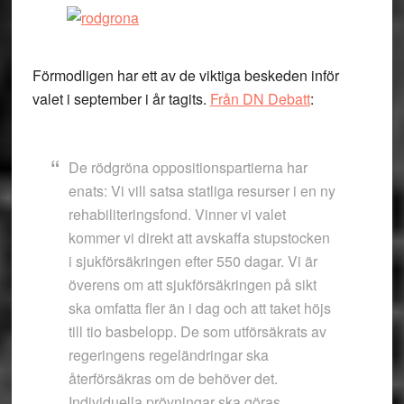
Förmodligen har ett av de viktiga beskeden inför
valet i september i år tagits.
Från DN Debatt
:
De rödgröna oppositionspartierna har
enats: Vi vill satsa statliga resurser i en ny
rehabiliteringsfond. Vinner vi valet
kommer vi direkt att avskaffa stupstocken
i sjukförsäkringen efter 550 dagar. Vi är
överens om att sjukförsäkringen på sikt
ska omfatta fler än i dag och att taket höjs
till tio basbelopp. De som utförsäkrats av
regeringens regeländringar ska
återförsäkras om de behöver det.
Individuella prövningar ska göras