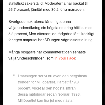
statistiskt säkerställd: Moderaterna har backat till
26,7 procent, jämfört med 30,2 förra månaden.
Sverigedemokraterna får enligt denna
väljarundersökning sin högsta notering hittills, med
5,3 procent, Men eftersom de rödgröna får tillräckligt
för egen majoritet har SD ingen vågmästarställning.
Många bloggare har kommenterat den senaste
väljarundersökningen, som
In Your Face
:
I mätningen ser vi nu även den bergsfasta
trenden för Miljöpartiet. Partiet får 9,8
procent, vilket är den högsta siffran i
dessa mätningar sedan februari 1996.
Miljöpartiet kan fira jul med nästan