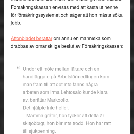
Försäkringskassan envisas med att kasta ut henne
för försäkringssystemet och säger att hon måste söka
jobb.
Aftonbladet berättar
om ännu en människa som
drabbas av omänskliga beslut av Försäkringskassan:
Under ett möte mellan läkare och en
handläggare på Arbetsförmedlingen kom
man fram till att det inte fanns några
arbeten som Irma ­Lehtosalo kunde klara
av, berättar Markoolio.
Det hjälpte inte heller.
– Mamma gråter, hon tycker att detta är
skitjobbigt, hon blir inte trodd. Hon har rätt
till sjukpenning.