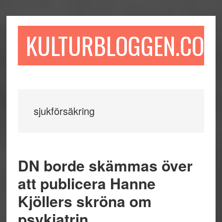
Hoppa
Hoppa
Hoppa
till
till
till
huvudinnehåll
det
sidfot
KULTURBLOGGEN.COM
primära
sidofältet
sjukförsäkring
DN borde skämmas över
att publicera Hanne
Kjöllers skröna om
psykiatrin