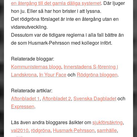
en återgång till det gamla dåliga systemet
. Där ljuger
hon ju. Eller så har hon brister i att lyssna.
Det rödgröna förslaget är inte en återgång utan en
vidareutveckling.
Dessutom var de tidigare reglerna i alla fall bättre än
de som Husmark-Pehrsson med kollegor infört.
Relaterade bloggar:
Kommunisternas blogg
,
Innerstadens S-förening i
Landskrona
,
In Your Face
och
Rödgröna bloggen
.
Relaterade artiklar:
Aftonbladet 1
,
Aftonbladet 2
,
Svenska Dagbladet
och
Expressen
.
Läs även andra bloggares åsikter om
sjukförsäkring
,
val2010
,
rödgröna
,
Husmark-Pehrsson
,
samhälle
,