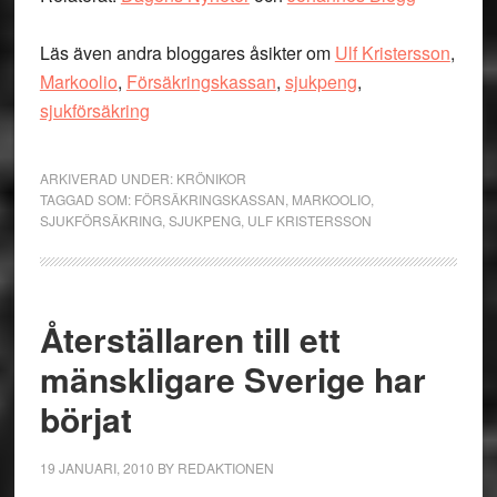
Läs även andra bloggares åsikter om
Ulf Kristersson
,
Markoolio
,
Försäkringskassan
,
sjukpeng
,
sjukförsäkring
ARKIVERAD UNDER:
KRÖNIKOR
TAGGAD SOM:
FÖRSÄKRINGSKASSAN
,
MARKOOLIO
,
SJUKFÖRSÄKRING
,
SJUKPENG
,
ULF KRISTERSSON
Återställaren till ett
mänskligare Sverige har
börjat
19 JANUARI, 2010
BY
REDAKTIONEN