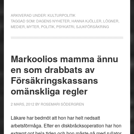
ARKIVERAD UNDER:
KULTURPOLITIK
TAGGAD SOM:
DAGENS NYHETER
,
HANNA KJÖLLER
,
LÖGNER
,
MEDIER
,
MYTER
,
POLITIK
,
PSYKIATRI
,
SJUKFÖRSÄKRING
Markoolios mamma ännu
en som drabbats av
Försäkringskassans
omänskliga regler
2 MARS, 2012
BY
ROSEMARI SÖDERGREN
Läkare har bedmöt att hon har helt nedsatt
arbetsförmåga. Efter en diskbråcksoperation har hon
extremt ont hela tiden och hon måste gå med rullator.