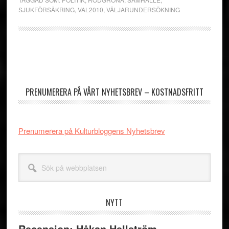
SJUKFÖRSÄKRING
,
VAL2010
,
VÄLJARUNDERSÖKNING
Primärt
sidofält
PRENUMERERA PÅ VÅRT NYHETSBREV – KOSTNADSFRITT
Prenumerera på Kulturbloggens Nyhetsbrev
Sök
på
webbplatsen
NYTT
Recension: Håkan Hellström –