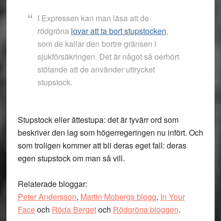
I Expressen kan man läsa att de
rödgröna
lovar att ta bort stupstocken
,
som de kallar den bortre gränsen i
sjukförsäkringen. Det är något så oerhört
stötande att de använder uttrycket
stupstock.
Stupstock eller ättestupa: det är tyvärr ord som
beskriver den lag som högerregeringen nu infört. Och
som troligen kommer att bli deras eget fall: deras
egen stupstock om man så vill.
Relaterade bloggar:
Peter Andersson
,
Martin Mobergs blogg
,
In Your
Face
och
Röda Berget
och
Rödgröna bloggen
.