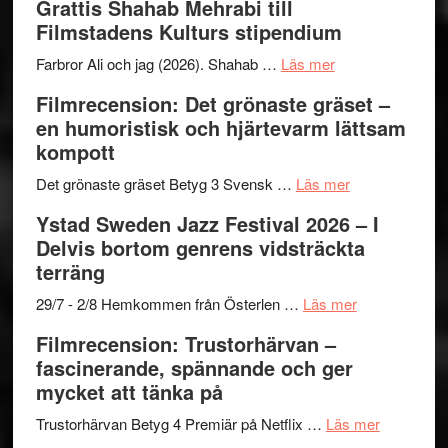
Grattis Shahab Mehrabi till
Files:
Out
samarb
Filmstadens Kulturs stipendium
I
West
Want
presenterar
om
Farbror Ali och jag (2026). Shahab …
Läs mer
to
19
Grattis
Filmrecension: Det grönaste gräset –
Believe
nya
Shahab
en humoristisk och hjärtevarm lättsam
–
titlar
Mehrabi
kompott
Vrach
i
till
Frankenshtey
årets
Filmstadens
om
Det grönaste gräset Betyg 3 Svensk …
Läs mer
–
filmprogram
Kulturs
Filmrecension:
Ystad Sweden Jazz Festival 2026 – I
med
stipendium
Det
Delvis bortom genrens vidsträckta
Fox
grönaste
terräng
Mulder
gräset
och
–
om
29/7 - 2/8 Hemkommen från Österlen …
Läs mer
Dana
en
Ystad
Filmrecension: Trustorhärvan –
Scully
humoristisk
Sweden
fascinerande, spännande och ger
och
Jazz
mycket att tänka på
hjärtevarm
Festival
lättsam
2026
om
Trustorhärvan Betyg 4 Premiär på Netflix …
Läs mer
kompott
–
Filmrecens