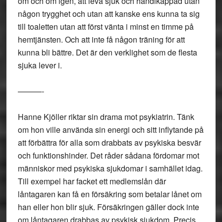
om och om igen, att leva sjuk och handikappad utan
någon trygghet och utan att kanske ens kunna ta sig
till toaletten utan att först vänta i minst en timme på
hemtjänsten. Och att inte få någon träning för att
kunna bli bättre. Det är den verklighet som de flesta
sjuka lever i.
———-
Hanne Kjöller riktar sin drama mot psykiatrin. Tänk
om hon ville använda sin energi och sitt inflytande på
att förbättra för alla som drabbats av psykiska besvär
och funktionshinder. Det råder sådana fördomar mot
människor med psykiska sjukdomar i samhället idag.
Till exempel har facket ett medlemslån där
låntagaren kan få en försäkring som betalar lånet om
han eller hon blir sjuk. Försäkringen gäller dock inte
om låntagaren drabbas av psykisk sjukdom. Precis