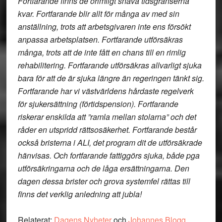
Fortfarande finns de orimligt snäva tidsgränserna
kvar. Fortfarande blir allt för många av med sin
anställning, trots att arbetsgivaren inte ens försökt
anpassa arbetsplatsen. Fortfarande utförsäkras
många, trots att de inte fått en chans till en rimlig
rehabilitering. Fortfarande utförsäkras allvarligt sjuka
bara för att de är sjuka längre än regeringen tänkt sig.
Fortfarande har vi västvärldens hårdaste regelverk
för sjukersättning (förtidspension). Fortfarande
riskerar enskilda att ”ramla mellan stolarna” och det
råder en utspridd rättsosäkerhet. Fortfarande består
också bristerna i ALI, det program dit de utförsäkrade
hänvisas. Och fortfarande fattiggörs sjuka, både pga
utförsäkringarna och de låga ersättningarna. Den
dagen dessa brister och grova systemfel rättas till
finns det verklig anledning att jubla!
Relaterat:
Dagens Nyheter
och
Johannes Blogg