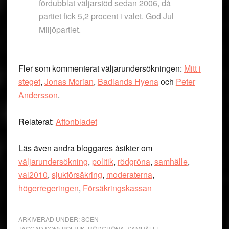
fördubblat väljarstöd sedan 2006, då
partiet fick 5,2 procent i valet. God Jul
Miljöpartiet.
Fler som kommenterat väljarundersökningen:
Mitt i
steget
,
Jonas Morian
,
Badlands Hyena
och
Peter
Andersson
.
Relaterat:
Aftonbladet
Läs även andra bloggares åsikter om
väljarundersökning
,
politik
,
rödgröna
,
samhälle
,
val2010
,
sjukförsäkring
,
moderaterna
,
högerregeringen
,
Försäkringskassan
ARKIVERAD UNDER:
SCEN
TAGGAD SOM:
POLITIK
,
RÖDGRÖNA
,
SAMHÄLLE
,