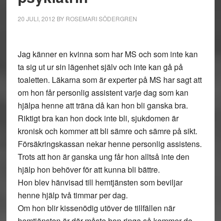
20 JULI, 2012
BY
ROSEMARI SÖDERGREN
Jag känner en kvinna som har MS och som inte kan
ta sig ut ur sin lägenhet själv och inte kan gå på
toaletten. Läkarna som är experter på MS har sagt att
om hon får personlig assistent varje dag som kan
hjälpa henne att träna då kan hon bli ganska bra.
Riktigt bra kan hon dock inte bli, sjukdomen är
kronisk och kommer att bli sämre och sämre på sikt.
Försäkringskassan nekar henne personlig assistens.
Trots att hon är ganska ung får hon alltså inte den
hjälp hon behöver för att kunna bli bättre.
Hon blev hänvisad till hemtjänsten som beviljar
henne hjälp två timmar per dag.
Om hon blir kissenödig utöver de tillfällen när
hemtjänsten är där måste hon ringa så kommer de