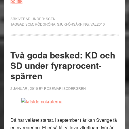
politik
ARKIVERAD UNDER:
SCEN
TAGGAD SOM:
RÖDGRÖNA
,
SJUKFÖRSÄKRING
,
VAL2010
Två goda besked: KD och
SD under fyraprocent-
spärren
2 JANUARI, 2010
BY
ROSEMARI SÖDERGREN
Då har valåret startat. I september i år kan Sverige få
en ny regering. Eller så får vi leva ytterligare fyra år