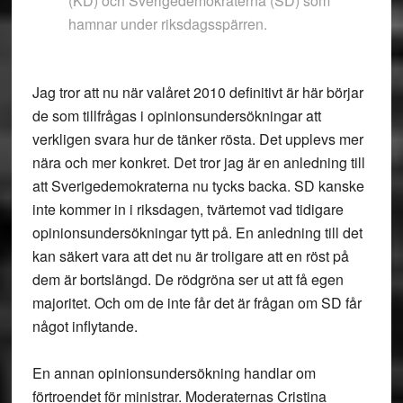
(KD) och Sverigedemokraterna (SD) som
hamnar under riksdagsspärren.
Jag tror att nu när valåret 2010 definitivt är här börjar
de som tillfrågas i opinionsundersökningar att
verkligen svara hur de tänker rösta. Det upplevs mer
nära och mer konkret. Det tror jag är en anledning till
att Sverigedemokraterna nu tycks backa. SD kanske
inte kommer in i riksdagen, tvärtemot vad tidigare
opinionsundersökningar tytt på. En anledning till det
kan säkert vara att det nu är troligare att en röst på
dem är bortslängd. De rödgröna ser ut att få egen
majoritet. Och om de inte får det är frågan om SD får
något inflytande.
En annan opinionsundersökning handlar om
förtroendet för ministrar. Moderaternas Cristina