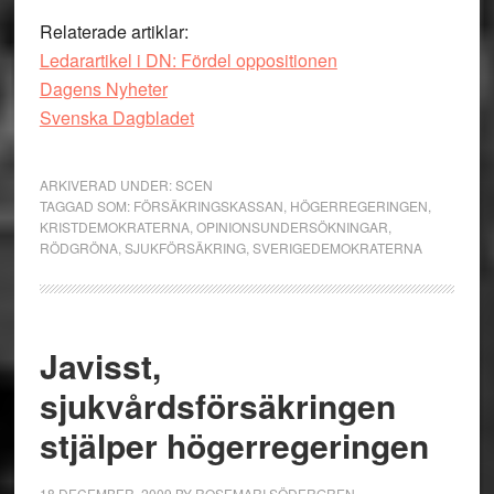
Relaterade artiklar:
Ledarartikel i DN: Fördel oppositionen
Dagens Nyheter
Svenska Dagbladet
ARKIVERAD UNDER:
SCEN
TAGGAD SOM:
FÖRSÄKRINGSKASSAN
,
HÖGERREGERINGEN
,
KRISTDEMOKRATERNA
,
OPINIONSUNDERSÖKNINGAR
,
RÖDGRÖNA
,
SJUKFÖRSÄKRING
,
SVERIGEDEMOKRATERNA
Javisst,
sjukvårdsförsäkringen
stjälper högerregeringen
18 DECEMBER, 2009
BY
ROSEMARI SÖDERGREN