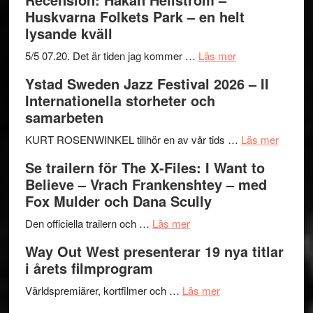
Huskvarna Folkets Park – en helt
lysande kväll
om
5/5 07.20. Det är tiden jag kommer …
Läs mer
Recension:
Ystad Sweden Jazz Festival 2026 – II
Håkan
Internationella storheter och
Hellström
samarbeten
–
Huskvarna
om
KURT ROSENWINKEL tillhör en av vår tids …
Läs mer
Folkets
Ystad
Se trailern för The X-Files: I Want to
Park
Swede
Believe – Vrach Frankenshtey – med
–
Jazz
Fox Mulder och Dana Scully
en
Festiva
om
helt
2026
Den officiella trailern och …
Läs mer
Se
lysande
–
Way Out West presenterar 19 nya titlar
trailern
kväll
II
i årets filmprogram
för
Internat
The
om
storhet
Världspremiärer, kortfilmer och …
Läs mer
X-
Way
och