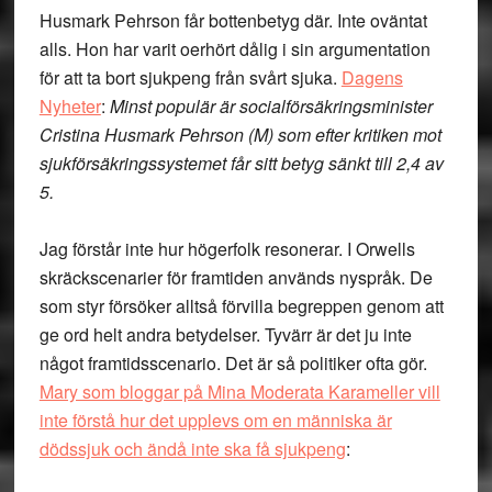
Husmark Pehrson får bottenbetyg där. Inte oväntat
alls. Hon har varit oerhört dålig i sin argumentation
för att ta bort sjukpeng från svårt sjuka.
Dagens
Nyheter
:
Minst populär är socialförsäkringsminister
Cristina Husmark Pehrson (M) som efter kritiken mot
sjukförsäkringssystemet får sitt betyg sänkt till 2,4 av
5.
Jag förstår inte hur högerfolk resonerar. I Orwells
skräckscenarier för framtiden används nyspråk. De
som styr försöker alltså förvilla begreppen genom att
ge ord helt andra betydelser. Tyvärr är det ju inte
något framtidsscenario. Det är så politiker ofta gör.
Mary som bloggar på Mina Moderata Karameller vill
inte förstå hur det upplevs om en människa är
dödssjuk och ändå inte ska få sjukpeng
: