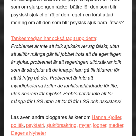
som om sjukpengen räcker bättre för den som blir
psykiskt sjuk eller röjer den regeln en förutfattad
mening om att den som blir psykisk sjuk bara låtsas?
Tankesmedjan har också tagit upp detta
:
Problemet är inte att folk sjukskriver sig falskt, utan
att alltför många går till jobbet trots att de egentligen
är sjuka. problemet är att regeringen utförsäkrar folk
som är så sjuka att de knappt kan gå till läkaren för
att få intyg på det. Problemet är inte att
myndigheterna kollar de funktionshindrade för lite,
utan snarare för mycket. Problemet är inte att för
många får LSS utan att för få får LSS och assistans!
Läs även andra bloggares åsikter om
Hanna Kjöller
,
politik
,
psykiatri
,
sjukförsäkring
,
myter
,
lögner
,
medier
,
Dagens Nyheter