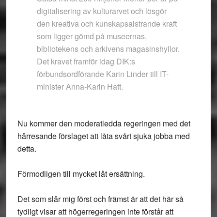
digitalisering av kulturarvet och lösgör
den kreativa och kunskapsalstrande kraft
som ligger gömd på museernas,
bibliotekens och arkivens magasinshyllor.
Det kravet framför idag DIK:s
förbundsordförande Karin Linder till IT-
minister Anna-Karin Hatt.
Nu kommer den moderatledda regeringen med det
hårresande förslaget att låta svårt sjuka jobba med
detta.
Förmodligen till mycket låt ersättning.
Det som slår mig först och främst är att det här så
tydligt visar att högerregeringen inte förstår att