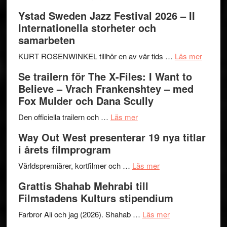
Recension:
Ystad Sweden Jazz Festival 2026 – II
Håkan
Internationella storheter och
Hellström
samarbeten
–
Huskvarna
om
KURT ROSENWINKEL tillhör en av vår tids …
Läs mer
Folkets
Ystad
Se trailern för The X-Files: I Want to
Park
Swede
Believe – Vrach Frankenshtey – med
–
Jazz
Fox Mulder och Dana Scully
en
Festiva
om
helt
2026
Den officiella trailern och …
Läs mer
Se
lysande
–
Way Out West presenterar 19 nya titlar
trailern
kväll
II
i årets filmprogram
för
Internat
The
om
storhet
Världspremiärer, kortfilmer och …
Läs mer
X-
Way
och
Grattis Shahab Mehrabi till
Files:
Out
samarb
Filmstadens Kulturs stipendium
I
West
Want
presenterar
om
Farbror Ali och jag (2026). Shahab …
Läs mer
to
19
Grattis