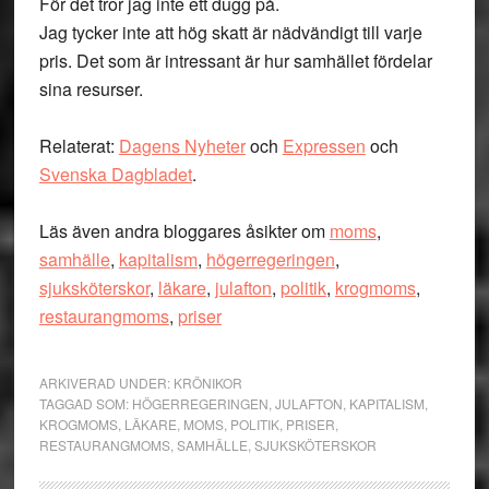
För det tror jag inte ett dugg på.
Jag tycker inte att hög skatt är nädvändigt till varje
pris. Det som är intressant är hur samhället fördelar
sina resurser.
Relaterat:
Dagens Nyheter
och
Expressen
och
Svenska Dagbladet
.
Läs även andra bloggares åsikter om
moms
,
samhälle
,
kapitalism
,
högerregeringen
,
sjuksköterskor
,
läkare
,
julafton
,
politik
,
krogmoms
,
restaurangmoms
,
priser
ARKIVERAD UNDER:
KRÖNIKOR
TAGGAD SOM:
HÖGERREGERINGEN
,
JULAFTON
,
KAPITALISM
,
KROGMOMS
,
LÄKARE
,
MOMS
,
POLITIK
,
PRISER
,
RESTAURANGMOMS
,
SAMHÄLLE
,
SJUKSKÖTERSKOR