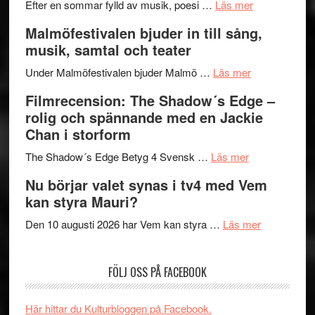
genrens
om
spännand
Efter en sommar fylld av musik, poesi …
Läs mer
vidsträckta
Lena
och
Malmöfestivalen bjuder in till sång,
terräng
Endre,
ger
musik, samtal och teater
Hannes
mycket
om
Meidal
att
Under Malmöfestivalen bjuder Malmö …
Läs mer
Malmöfestiva
och
tänka
Filmrecension: The Shadow´s Edge –
bjuder
Roland
på
rolig och spännande med en Jackie
in
Pöntinen
Chan i storform
till
avslutar
om
sång,
Scensommar
The Shadow´s Edge Betyg 4 Svensk …
Läs mer
Filmrecension
musik,
på
Nu börjar valet synas i tv4 med Vem
The
samtal
Artipelag
kan styra Mauri?
Shadow
och
´s
teater
om
Den 10 augusti 2026 har Vem kan styra …
Läs mer
Edge
Nu
–
börjar
FÖLJ OSS PÅ FACEBOOK
rolig
valet
och
synas
spännande
i
Här hittar du Kulturbloggen på Facebook.