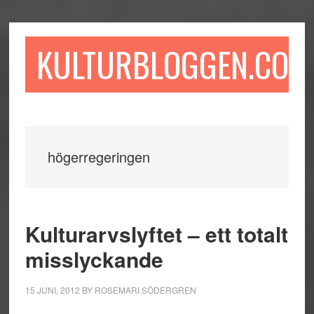
Hoppa
Hoppa
Hoppa
till
till
till
huvudinnehåll
det
sidfot
KULTURBLOGGEN.COM
primära
sidofältet
högerregeringen
Kulturarvslyftet – ett totalt
misslyckande
15 JUNI, 2012
BY
ROSEMARI SÖDERGREN