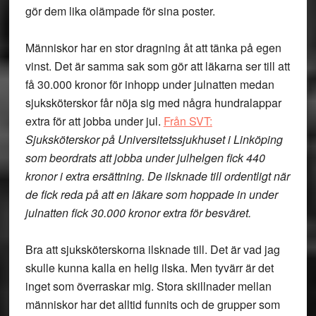
gör dem lika olämpade för sina poster.
Människor har en stor dragning åt att tänka på egen
vinst. Det är samma sak som gör att läkarna ser till att
få 30.000 kronor för inhopp under julnatten medan
sjuksköterskor får nöja sig med några hundralappar
extra för att jobba under jul.
Från SVT:
Sjuksköterskor på Universitetssjukhuset i Linköping
som beordrats att jobba under julhelgen fick 440
kronor i extra ersättning. De ilsknade till ordentligt när
de fick reda på att en läkare som hoppade in under
julnatten fick 30.000 kronor extra för besväret.
Bra att sjuksköterskorna ilsknade till. Det är vad jag
skulle kunna kalla en helig ilska. Men tyvärr är det
inget som överraskar mig. Stora skillnader mellan
människor har det alltid funnits och de grupper som