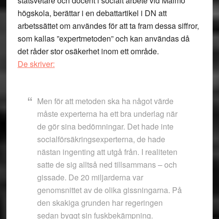
statsvetare och docent i socialt arbete vid Malmö
högskola, berättar i en debattartikel i DN att
arbetssättet om användes för att ta fram dessa siffror,
som kallas ”expertmetoden” och kan användas då
det råder stor osäkerhet inom ett område.
De skriver:
Men för att metoden ska ha något värde
måste experterna ha ett bra underlag när
de gör sina bedömningar. Det hade inte
socialförsäkringsexperterna, de hade
nästan ingenting att utgå från. I realiteten
satte de sig alltså ned tillsammans – och
gissade. De 20 miljarderna var
genomsnittet av de olika gissningarna. På
den skakiga grunden har regeringen
sedan byggt sin fuskbekämpning.