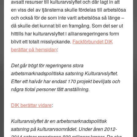
avsatt resurser till kulturarvslyftet och där lagt in att
en viss del av tjänsterna skulle fördelas till arbetslösa
och också för de som inte varit arbetslösa så länge –
då skulle det kunnat bli en framgång. Som det ser ut
hittills har kulturarvslyftet i alliansregeringens form
blivit ett totalt misslyckande.
Fackförbundet DIK
berättar på hemsidan
:
Det går trögt för regeringens stora
arbetsmarknadspolitiska satsning Kulturarvslyftet.
Efter ett halvår har endast 170 projekt beviljats och
några tiotal personer fått anställning.
DIK berättar vidare
:
Kulturarvslyftet är en arbetsmarknadspolitisk
satsning på kulturarvsområdet. Under åren 2012-
2014 satsar regeringen 800 miljoner kronor. De ska