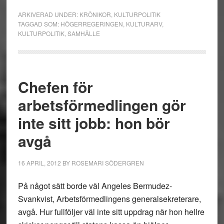
ARKIVERAD UNDER:
KRÖNIKOR
,
KULTURPOLITIK
TAGGAD SOM:
HÖGERREGERINGEN
,
KULTURARV
,
KULTURPOLITIK
,
SAMHÄLLE
Chefen för
arbetsförmedlingen gör
inte sitt jobb: hon bör
avgå
16 APRIL, 2012
BY
ROSEMARI SÖDERGREN
På något sätt borde väl Angeles Bermudez-
Svankvist, Arbetsförmedlingens generalsekreterare,
avgå. Hur fullföljer väl inte sitt uppdrag när hon hellre