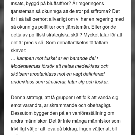
insats, byggd på bluffsiffror? Är regeringens
tjänstemän så okunniga att de tror på siffrorna? Det
är i så fall oerhört allvarligt om vi har en regering med
så okunniga politiker och tjänstemän. Eller gör de
detta av politiskt strategiska skäl? Mycket talar för att
det är precis så. Som debattartikelns författare
skriver:
… kampen mot fusket är en bärande del i
Moderaternas försök att hetsa medelklass och
skötsam arbetarklass mot en vagt definierad
underklass som simulerar, latar sig och fuskar.
Denna strategi, att få grupper i ett folk att vända sig
emot varandra, är skrämmande och obehagligt.
Dessutom bygger den på en vanföreställning om
andra människor. Det är inte många människor som
frivilligt väljer att leva på bidrag. Ingen väljer att bli