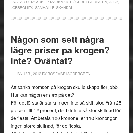
TAGGAD SOM:
ARBETSMARKNAD
,
HÖGERREGERINGEN
,
JOBB
,
JOBBPOLIITK
,
SAMHÄLLE
,
SKANDAL
Någon som sett några
lägre priser på krogen?
Inte? Oväntat?
11 JANUARI, 2012
BY
ROSEMARI SÖDERGREN
Att sänka momsen på krogen skulle skapa fler jobb.
Hur kan någon ens tro på det?
För det första är sänkningen inte särskilt stor. Från 25
procent till 12 procent, det blir inte så stor skillnad för
de flesta. Att betala 120 kronor eller 110 kronor gör
ingen större skillnad, för de flesta.