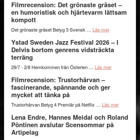
Filmrecension: Det grönaste gräset –
Believe
nya
Shahab
en humoristisk och hjärtevarm lättsam
–
titlar
Mehrabi
kompott
Vrach
i
till
Frankenshtey
årets
Filmstadens
om
Det grönaste gräset Betyg 3 Svensk …
Läs mer
–
filmprogram
Kulturs
Filmrecension:
Ystad Sweden Jazz Festival 2026 – I
med
stipendium
Det
Delvis bortom genrens vidsträckta
Fox
grönaste
terräng
Mulder
gräset
och
–
om
29/7 - 2/8 Hemkommen från Österlen …
Läs mer
Dana
en
Ystad
Filmrecension: Trustorhärvan –
Scully
humoristisk
Sweden
fascinerande, spännande och ger
och
Jazz
mycket att tänka på
hjärtevarm
Festival
lättsam
2026
om
Trustorhärvan Betyg 4 Premiär på Netflix …
Läs mer
kompott
–
Filmrecens
Lena Endre, Hannes Meidal och Roland
I
Trustorhä
Pöntinen avslutar Scensommar på
Delvis
–
Artipelag
bortom
fascineran