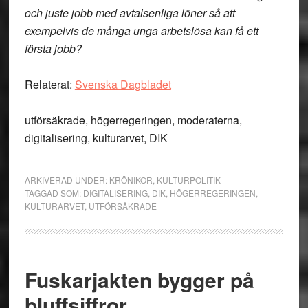
och juste jobb med avtalsenliga löner så att
exempelvis de många unga arbetslösa kan få ett
första jobb?
Relaterat:
Svenska Dagbladet
utförsäkrade, högerregeringen, moderaterna,
digitalisering, kulturarvet, DIK
ARKIVERAD UNDER:
KRÖNIKOR
,
KULTURPOLITIK
TAGGAD SOM:
DIGITALISERING
,
DIK
,
HÖGERREGERINGEN
,
KULTURARVET
,
UTFÖRSÄKRADE
Fuskarjakten bygger på
bluffsiffror