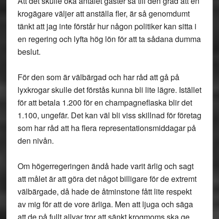
Att det skulle öka antalet gäster så till den grad att en
krogägare väljer att anställa fler, är så genomdumt
tänkt att jag inte förstår hur någon politiker kan sitta i
en regering och lyfta hög lön för att ta sådana dumma
beslut.
För den som är välbärgad och har råd att gå på
lyxkrogar skulle det förstås kunna bli lite lägre. Istället
för att betala 1.200 för en champagneflaska blir det
1.100, ungefär. Det kan väl bli viss skillnad för företag
som har råd att ha flera representationsmiddagar på
den nivån.
Om högerregeringen ändå hade varit ärlig och sagt
att målet är att göra det något billigare för de extremt
välbärgade, då hade de åtminstone fått lite respekt
av mig för att de vore ärliga. Men att ljuga och säga
att de på fullt allvar tror att sänkt krogmoms ska ge