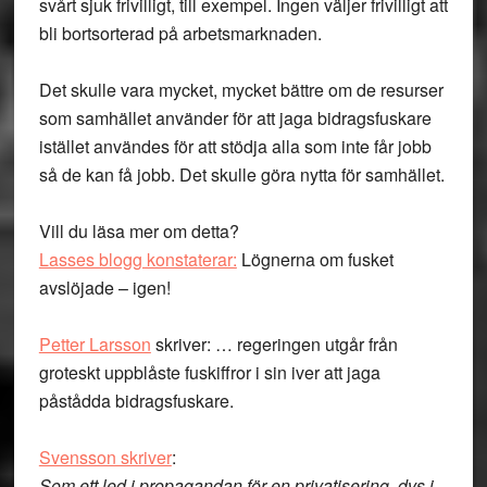
svårt sjuk frivilligt, till exempel. Ingen väljer frivilligt att
bli bortsorterad på arbetsmarknaden.
Det skulle vara mycket, mycket bättre om de resurser
som samhället använder för att jaga bidragsfuskare
istället användes för att stödja alla som inte får jobb
så de kan få jobb. Det skulle göra nytta för samhället.
Vill du läsa mer om detta?
Lasses blogg konstaterar:
Lögnerna om fusket
avslöjade – igen!
Petter Larsson
skriver: … regeringen utgår från
groteskt uppblåste fuskiffror i sin iver att jaga
påstådda bidragsfuskare.
Svensson skriver
:
Som ett led i propagandan för en privatisering, dvs i