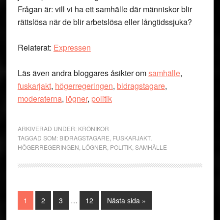
Frågan är: vill vi ha ett samhälle där människor blir
rättslösa när de blir arbetslösa eller långtidssjuka?
Relaterat:
Expressen
Läs även andra bloggares åsikter om
samhälle
,
fuskarjakt
,
högerregeringen
,
bidragstagare
,
moderaterna
,
lögner
,
politik
ARKIVERAD UNDER:
KRÖNIKOR
TAGGAD SOM:
BIDRAGSTAGARE
,
FUSKARJAKT
,
HÖGERREGERINGEN
,
LÖGNER
,
POLITIK
,
SAMHÄLLE
Interimistiska
Sida
Sida
Sida
Sida
Go
1
2
3
…
12
Nästa sida »
sidor
to
utelämnas