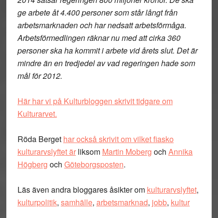
ge arbete åt 4.400 personer som står långt från
arbetsmarknaden och har nedsatt arbetsförmåga.
Arbetsförmedlingen räknar nu med att cirka 360
personer ska ha kommit i arbete vid årets slut. Det är
mindre än en tredjedel av vad regeringen hade som
mål för 2012.
Här har vi på Kulturbloggen skrivit tidgare om
Kulturarvet.
Röda Berget
har också skrivit om vilket fiasko
kulturarvslyftet är
liksom
Martin Moberg
och
Annika
Högberg
och
Göteborgsposten
.
Läs även andra bloggares åsikter om
kulturarvslyftet
,
kulturpolitik
,
samhälle
,
arbetsmarknad
,
jobb
,
kultur