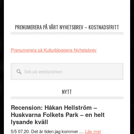
Primärt
sidofält
PRENUMERERA PÅ VÅRT NYHETSBREV – KOSTNADSFRITT
Prenumerera på Kulturbloggens Nyhetsbrev
Sök
på
webbplatsen
NYTT
Recension: Håkan Hellström –
Huskvarna Folkets Park – en helt
lysande kväll
om
5/5 07.20. Det är tiden jag kommer …
Läs mer