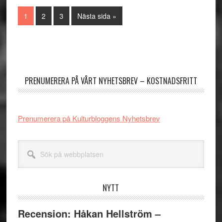
Sida
Sida
Sida
Go
1
2
3
Nästa sida »
to
Primärt
sidofält
PRENUMERERA PÅ VÅRT NYHETSBREV – KOSTNADSFRITT
Prenumerera på Kulturbloggens Nyhetsbrev
Sök
på
webbplatsen
NYTT
Recension: Håkan Hellström –