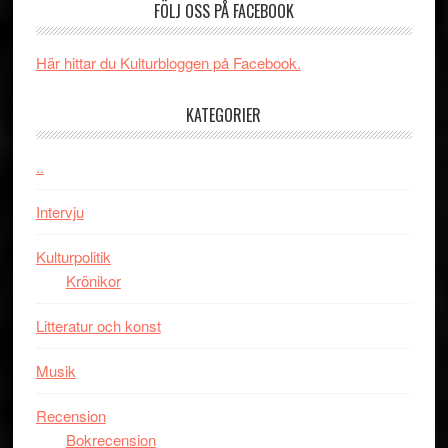
FÖLJ OSS PÅ FACEBOOK
rolig
valet
och
synas
spännande
i
Här hittar du Kulturbloggen på Facebook.
med
tv4
en
med
KATEGORIER
Jackie
Vem
Chan
kan
..
i
styra
storform
Mauri?
Intervju
Kulturpolitik
Krönikor
Litteratur och konst
Musik
Recension
Bokrecension