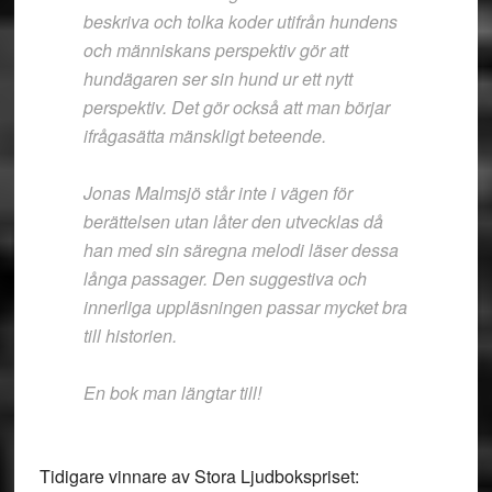
beskriva och tolka koder utifrån hundens
och människans perspektiv gör att
hundägaren ser sin hund ur ett nytt
perspektiv. Det gör också att man börjar
ifrågasätta mänskligt beteende.
Jonas Malmsjö står inte i vägen för
berättelsen utan låter den utvecklas då
han med sin säregna melodi läser dessa
långa passager. Den suggestiva och
innerliga uppläsningen passar mycket bra
till historien.
En bok man längtar till!
Tidigare vinnare av Stora Ljudbokspriset: