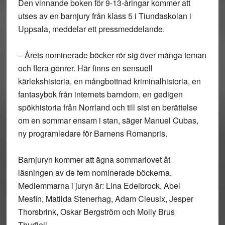
Den vinnande boken för 9-13-åringar kommer att
utses av en barnjury från klass 5 i Tiundaskolan i
Uppsala, meddelar ett pressmeddelande.
– Årets nominerade böcker rör sig över många teman
och flera genrer. Här finns en sensuell
kärlekshistoria, en mångbottnad kriminalhistoria, en
fantasybok från internets barndom, en gedigen
spökhistoria från Norrland och till sist en berättelse
om en sommar ensam i stan, säger Manuel Cubas,
ny programledare för Barnens Romanpris.
Barnjuryn kommer att ägna sommarlovet åt
läsningen av de fem nominerade böckerna.
Medlemmarna i juryn är: Lina Edelbrock, Abel
Mesfin, Matilda Stenerhag, Adam Cleusix, Jesper
Thorsbrink, Oskar Bergström och Molly Brus
Thurfjell.