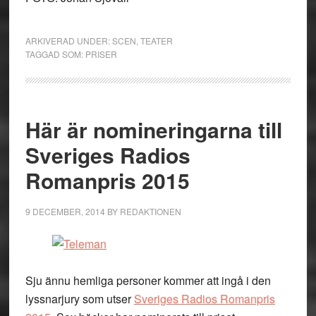
ARKIVERAD UNDER:
SCEN
,
TEATER
TAGGAD SOM:
PRISER
Här är nomineringarna till
Sveriges Radios
Romanpris 2015
9 DECEMBER, 2014
BY
REDAKTIONEN
Sju ännu hemliga personer kommer att ingå i den
lyssnarjury som utser
Sveriges Radios Romanpris