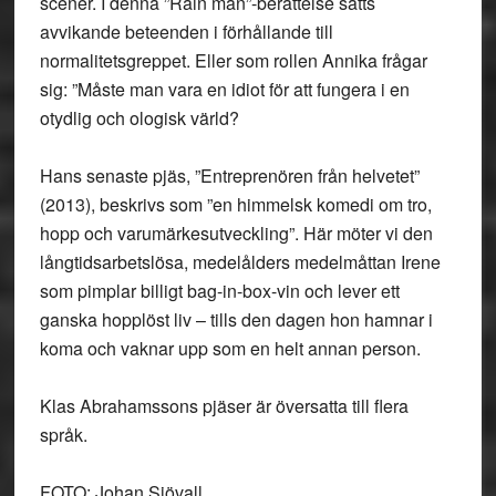
scener. I denna ”Rain man”-berättelse sätts
avvikande beteenden i förhållande till
normalitetsgreppet. Eller som rollen Annika frågar
sig: ”Måste man vara en idiot för att fungera i en
otydlig och ologisk värld?
Hans senaste pjäs, ”Entreprenören från helvetet”
(2013), beskrivs som ”en himmelsk komedi om tro,
hopp och varumärkesutveckling”. Här möter vi den
långtidsarbetslösa, medelålders medelmåttan Irene
som pimplar billigt bag-in-box-vin och lever ett
ganska hopplöst liv – tills den dagen hon hamnar i
koma och vaknar upp som en helt annan person.
Klas Abrahamssons pjäser är översatta till flera
språk.
FOTO: Johan Sjövall