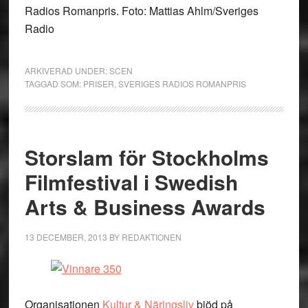
Radios Romanpris. Foto: Mattias Ahlm/Sveriges
Radio
ARKIVERAD UNDER:
SCEN
TAGGAD SOM:
PRISER
,
SVERIGES RADIOS ROMANPRIS
Storslam för Stockholms
Filmfestival i Swedish
Arts & Business Awards
13 DECEMBER, 2013
BY
REDAKTIONEN
Organisationen
Kultur & Näringsliv
bjöd på