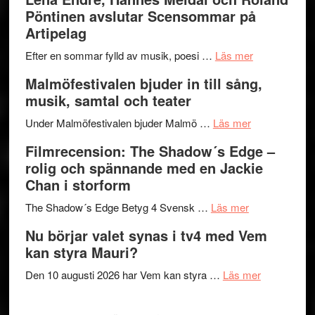
I
Trustorhä
Pöntinen avslutar Scensommar på
Delvis
–
Artipelag
bortom
fascineran
genrens
om
spännand
Efter en sommar fylld av musik, poesi …
Läs mer
vidsträckta
Lena
och
Malmöfestivalen bjuder in till sång,
terräng
Endre,
ger
musik, samtal och teater
Hannes
mycket
om
Meidal
att
Under Malmöfestivalen bjuder Malmö …
Läs mer
Malmöfestiva
och
tänka
Filmrecension: The Shadow´s Edge –
bjuder
Roland
på
rolig och spännande med en Jackie
in
Pöntinen
Chan i storform
till
avslutar
om
sång,
Scensommar
The Shadow´s Edge Betyg 4 Svensk …
Läs mer
Filmrecension
musik,
på
Nu börjar valet synas i tv4 med Vem
The
samtal
Artipelag
kan styra Mauri?
Shadow
och
´s
teater
om
Den 10 augusti 2026 har Vem kan styra …
Läs mer
Edge
Nu
–
börjar