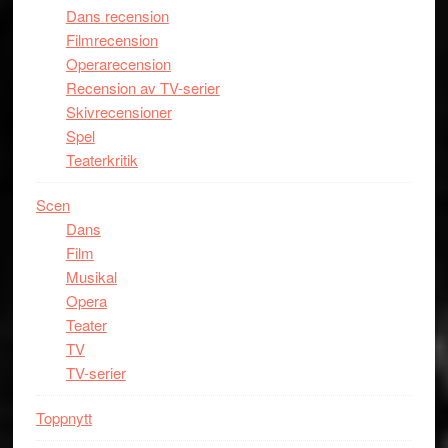
Dans recension
Filmrecension
Operarecension
Recension av TV-serier
Skivrecensioner
Spel
Teaterkritik
Scen
Dans
Film
Musikal
Opera
Teater
TV
TV-serier
Toppnytt