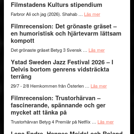
Filmstadens Kulturs stipendium
I
West
Want
presenterar
om
Farbror Ali och jag (2026). Shahab …
Läs mer
to
19
Grattis
Filmrecension: Det grönaste gräset –
Believe
nya
Shahab
en humoristisk och hjärtevarm lättsam
–
titlar
Mehrabi
kompott
Vrach
i
till
Frankenshtey
årets
Filmstadens
om
Det grönaste gräset Betyg 3 Svensk …
Läs mer
–
filmprogram
Kulturs
Filmrecension:
Ystad Sweden Jazz Festival 2026 – I
med
stipendium
Det
Delvis bortom genrens vidsträckta
Fox
grönaste
terräng
Mulder
gräset
och
–
om
29/7 - 2/8 Hemkommen från Österlen …
Läs mer
Dana
en
Ystad
Filmrecension: Trustorhärvan –
Scully
humoristisk
Sweden
fascinerande, spännande och ger
och
Jazz
mycket att tänka på
hjärtevarm
Festival
lättsam
2026
om
Trustorhärvan Betyg 4 Premiär på Netflix …
Läs mer
kompott
–
Filmrecens
Lena Endre, Hannes Meidal och Roland