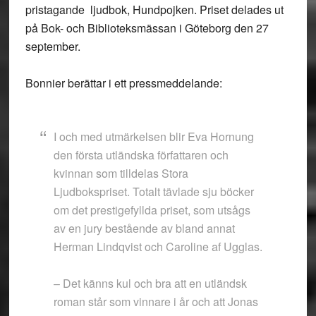
pristagande ljudbok, Hundpojken. Priset delades ut
på Bok- och Biblioteksmässan i Göteborg den 27
september.
Bonnier berättar i ett pressmeddelande:
I och med utmärkelsen blir Eva Hornung
den första utländska författaren och
kvinnan som tilldelas Stora
Ljudbokspriset. Totalt tävlade sju böcker
om det prestigefyllda priset, som utsågs
av en jury bestående av bland annat
Herman Lindqvist och Caroline af Ugglas.
– Det känns kul och bra att en utländsk
roman står som vinnare i år och att Jonas