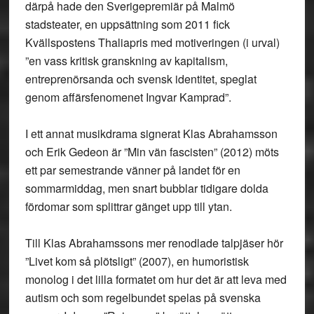
därpå hade den Sverigepremiär på Malmö
stadsteater, en uppsättning som 2011 fick
Kvällspostens Thaliapris med motiveringen (i urval)
”en vass kritisk granskning av kapitalism,
entreprenörsanda och svensk identitet, speglat
genom affärsfenomenet Ingvar Kamprad”.
I ett annat musikdrama signerat Klas Abrahamsson
och Erik Gedeon är ”Min vän fascisten” (2012) möts
ett par semestrande vänner på landet för en
sommarmiddag, men snart bubblar tidigare dolda
fördomar som splittrar gänget upp till ytan.
Till Klas Abrahamssons mer renodlade talpjäser hör
”Livet kom så plötsligt” (2007), en humoristisk
monolog i det lilla formatet om hur det är att leva med
autism och som regelbundet spelas på svenska