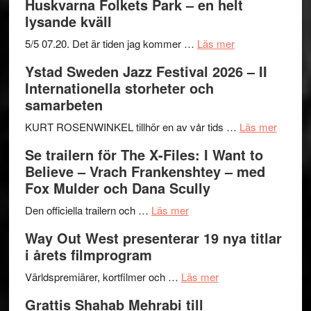
Huskvarna Folkets Park – en helt
lysande kväll
om
5/5 07.20. Det är tiden jag kommer …
Läs mer
Recension:
Ystad Sweden Jazz Festival 2026 – II
Håkan
Internationella storheter och
Hellström
samarbeten
–
Huskvarna
om
KURT ROSENWINKEL tillhör en av vår tids …
Läs mer
Folkets
Ystad
Se trailern för The X-Files: I Want to
Park
Swede
Believe – Vrach Frankenshtey – med
–
Jazz
Fox Mulder och Dana Scully
en
Festiva
om
helt
2026
Den officiella trailern och …
Läs mer
Se
lysande
–
Way Out West presenterar 19 nya titlar
trailern
kväll
II
i årets filmprogram
för
Internat
The
om
storhet
Världspremiärer, kortfilmer och …
Läs mer
X-
Way
och
Grattis Shahab Mehrabi till
Files:
Out
samarb