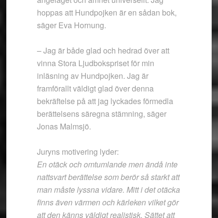
hoppas att Hundpojken är en sådan bok,
säger Eva Hornung.
– Jag är både glad och hedrad över att
vinna Stora Ljudbokspriset för min
inläsning av Hundpojken. Jag är
framförallt väldigt glad över denna
bekräftelse på att jag lyckades förmedla
berättelsens säregna stämning, säger
Jonas Malmsjö.
Juryns motivering lyder:
En otäck och omtumlande men ändå inte
nattsvart berättelse som berör så starkt att
man måste lyssna vidare. Mitt i det otäcka
finns även värmen och kärleken vilket gör
att den känns väldigt realistisk. Sättet att