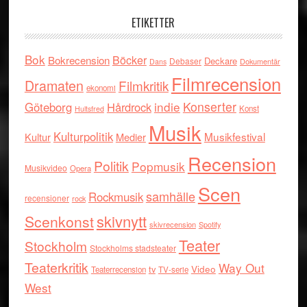
ETIKETTER
Bok
Böcker
Bokrecension
Deckare
Debaser
Dokumentär
Dans
Filmrecension
Dramaten
Filmkritik
ekonomi
indie
Konserter
Göteborg
Hårdrock
Konst
Hultsfred
Musik
Kulturpolitik
Musikfestival
Kultur
Medier
Recension
Politik
Popmusik
Musikvideo
Opera
Scen
samhälle
Rockmusik
recensioner
rock
skivnytt
Scenkonst
skivrecension
Spotify
Teater
Stockholm
Stockholms stadsteater
Teaterkritik
Way Out
tv
Video
Teaterrecension
TV-serie
West