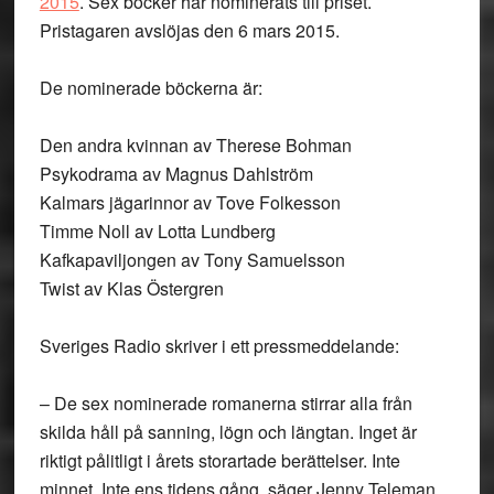
2015
. Sex böcker har nominerats till priset.
Pristagaren avslöjas den 6 mars 2015.
De nominerade böckerna är:
Den andra kvinnan av Therese Bohman
Psykodrama av Magnus Dahlström
Kalmars jägarinnor av Tove Folkesson
Timme Noll av Lotta Lundberg
Kafkapaviljongen av Tony Samuelsson
Twist av Klas Östergren
Sveriges Radio skriver i ett pressmeddelande:
– De sex nominerade romanerna stirrar alla från
skilda håll på sanning, lögn och längtan. Inget är
riktigt pålitligt i årets storartade berättelser. Inte
minnet. Inte ens tidens gång, säger Jenny Teleman,