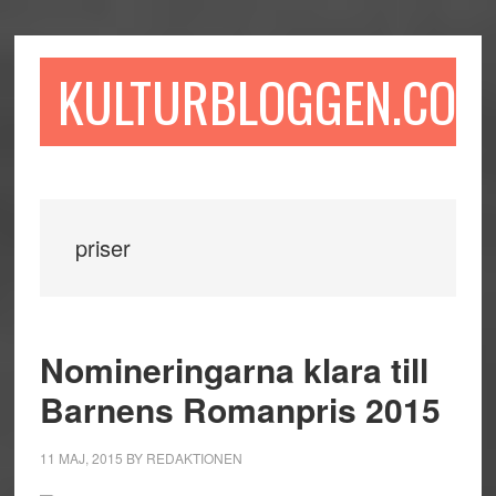
Hoppa
Hoppa
Hoppa
till
till
till
huvudinnehåll
det
sidfot
KULTURBLOGGEN.COM
primära
sidofältet
priser
Nomineringarna klara till
Barnens Romanpris 2015
11 MAJ, 2015
BY
REDAKTIONEN