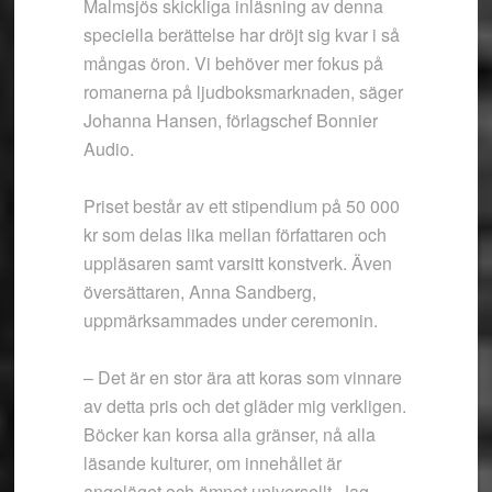
Malmsjös skickliga inläsning av denna
speciella berättelse har dröjt sig kvar i så
mångas öron. Vi behöver mer fokus på
romanerna på ljudboksmarknaden, säger
Johanna Hansen, förlagschef Bonnier
Audio.
Priset består av ett stipendium på 50 000
kr som delas lika mellan författaren och
uppläsaren samt varsitt konstverk. Även
översättaren, Anna Sandberg,
uppmärksammades under ceremonin.
– Det är en stor ära att koras som vinnare
av detta pris och det gläder mig verkligen.
Böcker kan korsa alla gränser, nå alla
läsande kulturer, om innehållet är
angeläget och ämnet universellt. Jag