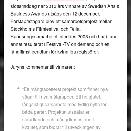
slottsmiddag när 2013 års vinnare av Swedish Arts &
Business Awards utsågs den 12 december.
Förstapristagare blev ett samarbetsprojekt mellan
Stockholms Filmfestival och Telia.
Sponsringssamarbetet inleddes 2008 och har bland
annat resulterat i Festival-TV on demand och ett
långfilmstipendium för kvinnliga regissörer.
Juryns kommentar till vinnaren:
”Ett mångfacetterat projekt som finner nya
vägar till nya målgrupper. Ett helgjutet,
långsiktigt samarbete med tydlig nytta för
båda parter. Projektet utstrålar en
sprudlande och mångdimensionell
kvalitet, som bidrar till utvecklingen av