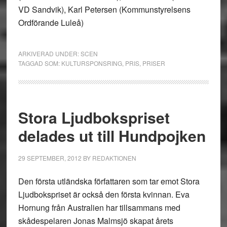
VD Sandvik), Karl Petersen (Kommunstyrelsens
Ordförande Luleå)
ARKIVERAD UNDER:
SCEN
TAGGAD SOM:
KULTURSPONSRING
,
PRIS
,
PRISER
Stora Ljudbokspriset
delades ut till Hundpojken
29 SEPTEMBER, 2012
BY
REDAKTIONEN
Den första utländska författaren som tar emot Stora
Ljudbokspriset är också den första kvinnan. Eva
Hornung från Australien har tillsammans med
skådespelaren Jonas Malmsjö skapat årets